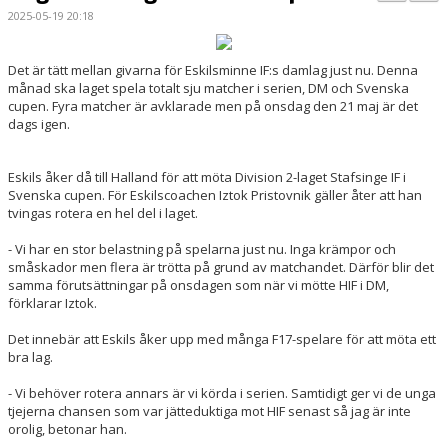
BILDGALLERI
2025-05-19 20:18
DOKUMENT
Det är tätt mellan givarna för Eskilsminne IF:s damlag just nu. Denna
månad ska laget spela totalt sju matcher i serien, DM och Svenska
KONTAKT
cupen. Fyra matcher är avklarade men
på onsdag den 21 maj
är det
dags igen.
MATCHER
Eskils åker då till Halland för att möta Division 2-laget Stafsinge IF i
DIV. 1 SÖDRA
Svenska cupen. För Eskilscoachen Iztok Pristovnik gäller åter att han
tvingas rotera en hel del i laget.
DAM AKADEMI - DIVISION 2
- Vi har en stor belastning på spelarna just nu. Inga krämpor och
småskador men flera är trötta på grund av matchandet. Därför blir det
samma förutsättningar på onsdagen som när vi mötte HIF i DM,
förklarar Iztok.
Det innebär att Eskils åker upp med många F17-spelare för att möta ett
bra lag.
- Vi behöver rotera annars är vi körda i serien. Samtidigt ger vi de unga
tjejerna chansen som var jätteduktiga mot HIF senast så jag är inte
orolig, betonar han.