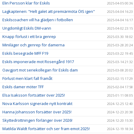
Elin Persson klar för Eskils
2025-04-05 00:36
Lagkaptenen: "Helt galet att premiärmöta ÖIS igen"
2025-04-04 16:23
Eskilscoachen vill ha glädjen i fotbollen
2025-04-04 16:17
Ungdomligt Eskils DM-vann
2025-04-02 23:15
Knapp förlust i ett bra genrep
2025-03-30 18:02
Miniläger och genrep för damerna
2025-03-28 20:24
Eskils besegrade MFF F19
2025-03-22 19:45
Eskils imponerade mot Rosengård 1917
2025-03-14 21:32
Oavgjort mot seriekollegan för Eskils dam
2025-03-08 20:02
Förlust men klart fall framåt
2025-02-15 17:29
Eskils damer möter TFF
2025-02-04 17:58
Elsa Isaksson fortsätter över 2025!
2025-01-11 08:05
Nova Karlsson signerade nytt kontrakt
2024-12-25 12:40
Hanna Johansson forsätter över 2025!
2024-12-23 20:38
Skyttedrottningen förlänger över 2026!
2024-12-20 15:30
Matilda Waldt fortsätter och ser fram emot 2025!
2024-12-19 18:34