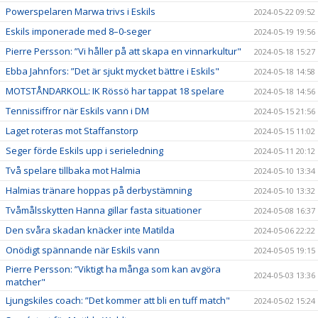
Powerspelaren Marwa trivs i Eskils
2024-05-22 09:52
Eskils imponerade med 8–0-seger
2024-05-19 19:56
Pierre Persson: ”Vi håller på att skapa en vinnarkultur"
2024-05-18 15:27
Ebba Jahnfors: ”Det är sjukt mycket bättre i Eskils"
2024-05-18 14:58
MOTSTÅNDARKOLL: IK Rössö har tappat 18 spelare
2024-05-18 14:56
Tennissiffror när Eskils vann i DM
2024-05-15 21:56
Laget roteras mot Staffanstorp
2024-05-15 11:02
Seger förde Eskils upp i serieledning
2024-05-11 20:12
Två spelare tillbaka mot Halmia
2024-05-10 13:34
Halmias tränare hoppas på derbystämning
2024-05-10 13:32
Tvåmålsskytten Hanna gillar fasta situationer
2024-05-08 16:37
Den svåra skadan knäcker inte Matilda
2024-05-06 22:22
Onödigt spännande när Eskils vann
2024-05-05 19:15
Pierre Persson: ”Viktigt ha många som kan avgöra
2024-05-03 13:36
matcher"
Ljungskiles coach: ”Det kommer att bli en tuff match"
2024-05-02 15:24