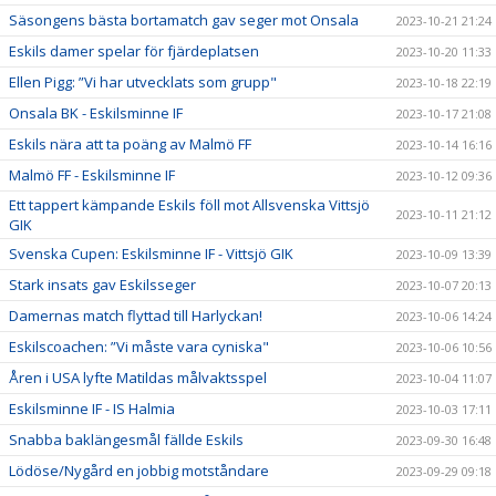
Säsongens bästa bortamatch gav seger mot Onsala
2023-10-21 21:24
Eskils damer spelar för fjärdeplatsen
2023-10-20 11:33
Ellen Pigg: ”Vi har utvecklats som grupp"
2023-10-18 22:19
Onsala BK - Eskilsminne IF
2023-10-17 21:08
Eskils nära att ta poäng av Malmö FF
2023-10-14 16:16
Malmö FF - Eskilsminne IF
2023-10-12 09:36
Ett tappert kämpande Eskils föll mot Allsvenska Vittsjö
2023-10-11 21:12
GIK
Svenska Cupen: Eskilsminne IF - Vittsjö GIK
2023-10-09 13:39
Stark insats gav Eskilsseger
2023-10-07 20:13
Damernas match flyttad till Harlyckan!
2023-10-06 14:24
Eskilscoachen: ”Vi måste vara cyniska"
2023-10-06 10:56
Åren i USA lyfte Matildas målvaktsspel
2023-10-04 11:07
Eskilsminne IF - IS Halmia
2023-10-03 17:11
Snabba baklängesmål fällde Eskils
2023-09-30 16:48
Lödöse/Nygård en jobbig motståndare
2023-09-29 09:18