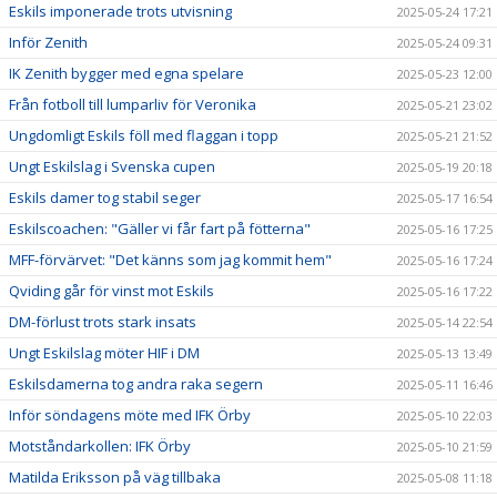
Eskils imponerade trots utvisning
2025-05-24 17:21
Inför Zenith
2025-05-24 09:31
IK Zenith bygger med egna spelare
2025-05-23 12:00
Från fotboll till lumparliv för Veronika
2025-05-21 23:02
Ungdomligt Eskils föll med flaggan i topp
2025-05-21 21:52
Ungt Eskilslag i Svenska cupen
2025-05-19 20:18
Eskils damer tog stabil seger
2025-05-17 16:54
Eskilscoachen: "Gäller vi får fart på fötterna"
2025-05-16 17:25
MFF-förvärvet: "Det känns som jag kommit hem"
2025-05-16 17:24
Qviding går för vinst mot Eskils
2025-05-16 17:22
DM-förlust trots stark insats
2025-05-14 22:54
Ungt Eskilslag möter HIF i DM
2025-05-13 13:49
Eskilsdamerna tog andra raka segern
2025-05-11 16:46
Inför söndagens möte med IFK Örby
2025-05-10 22:03
Motståndarkollen: IFK Örby
2025-05-10 21:59
Matilda Eriksson på väg tillbaka
2025-05-08 11:18