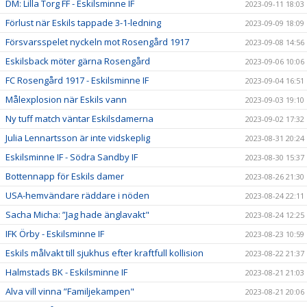
DM: Lilla Torg FF - Eskilsminne IF
2023-09-11 18:03
Förlust när Eskils tappade 3-1-ledning
2023-09-09 18:09
Försvarsspelet nyckeln mot Rosengård 1917
2023-09-08 14:56
Eskilsback möter gärna Rosengård
2023-09-06 10:06
FC Rosengård 1917 - Eskilsminne IF
2023-09-04 16:51
Målexplosion när Eskils vann
2023-09-03 19:10
Ny tuff match väntar Eskilsdamerna
2023-09-02 17:32
Julia Lennartsson är inte vidskeplig
2023-08-31 20:24
Eskilsminne IF - Södra Sandby IF
2023-08-30 15:37
Bottennapp för Eskils damer
2023-08-26 21:30
USA-hemvändare räddare i nöden
2023-08-24 22:11
Sacha Micha: ”Jag hade änglavakt"
2023-08-24 12:25
IFK Örby - Eskilsminne IF
2023-08-23 10:59
Eskils målvakt till sjukhus efter kraftfull kollision
2023-08-22 21:37
Halmstads BK - Eskilsminne IF
2023-08-21 21:03
Alva vill vinna ”Familjekampen"
2023-08-21 20:06