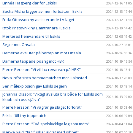
Linnéa Hagberg klar för Eskils!
2024-12-16 11:05
Sacha Micha lägger av men fortsätter i Eskils
2024-12-13 17:44
Frida Ottosson ny assisterande i A-laget
2024-12-12 11:58
Iztok Pristovnik ny Damtränare i Eskils!
2024-12-10 14:42
Meriterad hemvändare till Eskils
2024-12-05 19:42
Seger mot Onsala
2024-10-27 18:01
Damerna avslutar på bortaplan mot Onsala
2024-10-26 10:36
Damerna tappade poäng mot HBK
2024-10-19 16:54
Pierre Persson: ”Vi vill ha revansch på HBK"
2024-10-18 13:41
Nova inför sista hemmamatchen mot Halmstad
2024-10-17 20:09
Sen målexplosion gav Eskils segern
2024-10-13 18:14
Johanna Olsson: ”Viktigt avsluta bra både för Eskils som
2024-10-13 09:00
klubb och oss själva"
Pierre Persson: ”Vi vägrar ge slaget förlorat"
2024-10-13 08:46
Eskils föll i ny toppmatch
2024-10-06 19:04
Pierre Persson: "Två spelskickliga lag som möts"
2024-10-04 11:04
Marwa Said: ”Jag fuskar aldrig med jobbet"
2024-10-02 10:18