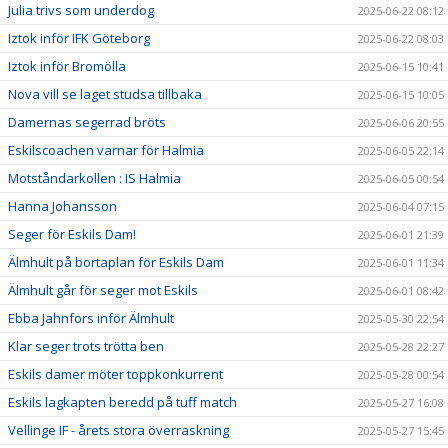
Julia trivs som underdog
2025-06-22 08:12
Iztok inför IFK Göteborg
2025-06-22 08:03
Iztok inför Bromölla
2025-06-15 10:41
Nova vill se laget studsa tillbaka
2025-06-15 10:05
Damernas segerrad bröts
2025-06-06 20:55
Eskilscoachen varnar för Halmia
2025-06-05 22:14
Motståndarkollen : IS Halmia
2025-06-05 00:54
Hanna Johansson
2025-06-04 07:15
Seger för Eskils Dam!
2025-06-01 21:39
Älmhult på bortaplan för Eskils Dam
2025-06-01 11:34
Älmhult går för seger mot Eskils
2025-06-01 08:42
Ebba Jahnfors inför Älmhult
2025-05-30 22:54
Klar seger trots trötta ben
2025-05-28 22:27
Eskils damer möter toppkonkurrent
2025-05-28 00:54
Eskils lagkapten beredd på tuff match
2025-05-27 16:08
Vellinge IF - årets stora överraskning
2025-05-27 15:45