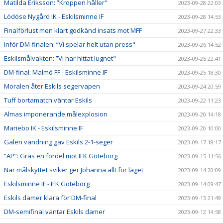
Matilda Eriksson: ”Kroppen håller"
2023-09-28 22:03
Lödöse Nygård IK - Eskilsminne IF
2023-09-28 14:53
Finalförlust men klart godkänd insats mot MFF
2023-09-27 22:33
Inför DM-finalen: ”Vi spelar helt utan press"
2023-09-26 14:52
Eskilsmålvakten: ”Vi har hittat lugnet"
2023-09-25 22:41
DM-final: Malmö FF - Eskilsminne IF
2023-09-25 18:30
Moralen åter Eskils segervapen
2023-09-24 20:59
Tuff bortamatch väntar Eskils
2023-09-22 11:23
Almas imponerande målexplosion
2023-09-20 14:18
Mariebo IK - Eskilsminne IF
2023-09-20 10:00
Galen vändning gav Eskils 2-1-seger
2023-09-17 18:17
”AP”: Gräs en fördel mot IFK Göteborg
2023-09-15 11:56
När målskyttet sviker ger Johanna allt för laget
2023-09-14 20:09
Eskilsminne IF - IFK Göteborg
2023-09-14 09:47
Eskils damer klara för DM-final
2023-09-13 21:49
DM-semifinal väntar Eskils damer
2023-09-12 14:58