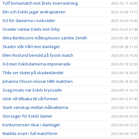
Tuff bortamatch mot årets överraskning
2025-10-11 10:00
Elin och Eskils jagar andraplatsen
2025-10-08 17:17
0-0 för damerna i ruskväder
2025-10-04 19:00
Oväder väntar Eskils mot Örby
2025-10-03 07:48
Alma Bertilssons målexplosion sänkte Zenith
2025-09-28 17:20
Skador slår hårt mot damlaget
2025-09-28 11:55
Ellen Roslund beredd på fysisk match
2025-09-26 14:30
0-0 men Eskilsdamerna imponerade
2025-09-19 22:00
Tilde ser slutet på skadeeländet
2025-09-18 20:57
Johanna Olsson missar HBK-matchen
2025-09-18 20:53
Svag insats när Eskils kryssade
2025-09-13 16:15
Iztok vill tillbaka till vårformen
2025-09-12 07:40
Stark vänskap mellan målvakterna
2025-09-12 07:35
Storseger för Eskils damer
2025-09-06 19:05
Konkurrensen ökar i damlaget
2025-09-04 15:51
Matilda snart i full matchform
2025-09-04 15:47