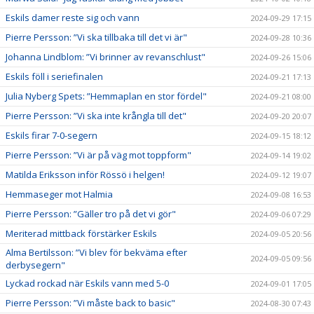
Eskils damer reste sig och vann
2024-09-29 17:15
Pierre Persson: ”Vi ska tillbaka till det vi är"
2024-09-28 10:36
Johanna Lindblom: ”Vi brinner av revanschlust"
2024-09-26 15:06
Eskils föll i seriefinalen
2024-09-21 17:13
Julia Nyberg Spets: ”Hemmaplan en stor fördel"
2024-09-21 08:00
Pierre Persson: ”Vi ska inte krångla till det"
2024-09-20 20:07
Eskils firar 7-0-segern
2024-09-15 18:12
Pierre Persson: ”Vi är på väg mot toppform"
2024-09-14 19:02
Matilda Eriksson inför Rössö i helgen!
2024-09-12 19:07
Hemmaseger mot Halmia
2024-09-08 16:53
Pierre Persson: ”Gäller tro på det vi gör"
2024-09-06 07:29
Meriterad mittback förstärker Eskils
2024-09-05 20:56
Alma Bertilsson: ”Vi blev för bekväma efter
2024-09-05 09:56
derbysegern"
Lyckad rockad när Eskils vann med 5-0
2024-09-01 17:05
Pierre Persson: ”Vi måste back to basic"
2024-08-30 07:43