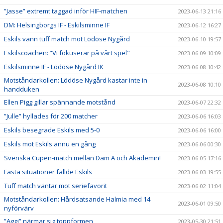
”Jasse” extremt taggad inför HIF-matchen
2023-06-13 21:16
DM: Helsingborgs IF - Eskilsminne IF
2023-06-12 16:27
Eskils vann tuff match mot Lödöse Nygård
2023-06-10 19:57
Eskilscoachen: ”Vi fokuserar på vårt spel"
2023-06-09 10:09
Eskilsminne IF - Lödöse Nygård IK
2023-06-08 10:42
Motståndarkollen: Lödöse Nygård kastar inte in
2023-06-08 10:10
handduken
Ellen Pigg gillar spännande motstånd
2023-06-07 22:32
”Julle” hyllades för 200 matcher
2023-06-06 16:03
Eskils besegrade Eskils med 5-0
2023-06-06 16:00
Eskils mot Eskils ännu en gång
2023-06-06 00:30
Svenska Cupen-match mellan Dam A och Akademin!
2023-06-05 17:16
Fasta situationer fällde Eskils
2023-06-03 19:55
Tuff match väntar mot seriefavorit
2023-06-02 11:04
Motståndarkollen: Hårdsatsande Halmia med 14
2023-06-01 09:50
nyförvärv
”Aggi” närmar sig toppformen
2023-05-30 21:51