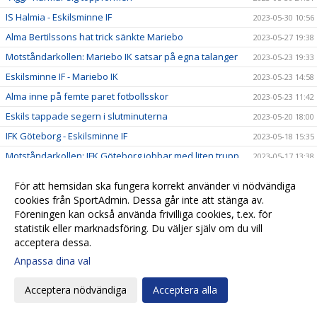
IS Halmia - Eskilsminne IF
2023-05-30 10:56
Alma Bertilssons hat trick sänkte Mariebo
2023-05-27 19:38
Motståndarkollen: Mariebo IK satsar på egna talanger
2023-05-23 19:33
Eskilsminne IF - Mariebo IK
2023-05-23 14:58
Alma inne på femte paret fotbollsskor
2023-05-23 11:42
Eskils tappade segern i slutminuterna
2023-05-20 18:00
IFK Göteborg - Eskilsminne IF
2023-05-18 15:35
Motståndarkollen: IFK Göteborg jobbar med liten trupp
2023-05-17 13:38
Ingen ljusning på skadefronten
2023-05-17 13:37
För att hemsidan ska fungera korrekt använder vi nödvändiga
Alva Hed hyllar Eskils fysik och kondition
2023-05-16 19:31
cookies från SportAdmin. Dessa går inte att stänga av.
Föreningen kan också använda frivilliga cookies, t.ex. för
Kämpamatch när Eskils kryssade
2023-05-14 18:02
statistik eller marknadsföring. Du väljer själv om du vill
Eskilscoachen: ”Bra tillfälle studsa tillbaka"
2023-05-12 09:30
acceptera dessa.
Dags för ”Tjejdagen" på söndag
2023-05-12 00:53
Anpassa dina val
Motståndarkollen: Rosengårdscoachen gillar
2023-05-11 14:52
Eskilsderbyna
Acceptera nödvändiga
Acceptera alla
Ellen Roslund ser fram emot Rosengårdsmatchen
2023-05-10 09:48