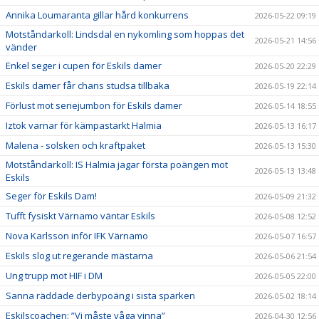
Annika Loumaranta gillar hård konkurrens
2026-05-22 09:19
Motståndarkoll: Lindsdal en nykomling som hoppas det
2026-05-21 14:56
vänder
Enkel seger i cupen för Eskils damer
2026-05-20 22:29
Eskils damer får chans studsa tillbaka
2026-05-19 22:14
Förlust mot seriejumbon för Eskils damer
2026-05-14 18:55
Iztok varnar för kämpastarkt Halmia
2026-05-13 16:17
Malena - solsken och kraftpaket
2026-05-13 15:30
Motståndarkoll: IS Halmia jagar första poängen mot
2026-05-13 13:48
Eskils
Seger för Eskils Dam!
2026-05-09 21:32
Tufft fysiskt Värnamo väntar Eskils
2026-05-08 12:52
Nova Karlsson inför IFK Värnamo
2026-05-07 16:57
Eskils slog ut regerande mästarna
2026-05-06 21:54
Ung trupp mot HIF i DM
2026-05-05 22:00
Sanna räddade derbypoäng i sista sparken
2026-05-02 18:14
Eskilscoachen: ”Vi måste våga vinna”
2026-04-30 12:56