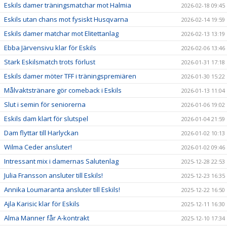
Eskils damer träningsmatchar mot Halmia
2026-02-18 09:45
Eskils utan chans mot fysiskt Husqvarna
2026-02-14 19:59
Eskils damer matchar mot Elitettanlag
2026-02-13 13:19
Ebba Järvensivu klar för Eskils
2026-02-06 13:46
Stark Eskilsmatch trots förlust
2026-01-31 17:18
Eskils damer möter TFF i träningspremiären
2026-01-30 15:22
Målvaktstränare gör comeback i Eskils
2026-01-13 11:04
Slut i semin för seniorerna
2026-01-06 19:02
Eskils dam klart för slutspel
2026-01-04 21:59
Dam flyttar till Harlyckan
2026-01-02 10:13
Wilma Ceder ansluter!
2026-01-02 09:46
Intressant mix i damernas Salutenlag
2025-12-28 22:53
Julia Fransson ansluter till Eskils!
2025-12-23 16:35
Annika Loumaranta ansluter till Eskils!
2025-12-22 16:50
Ajla Karisic klar för Eskils
2025-12-11 16:30
Alma Manner får A-kontrakt
2025-12-10 17:34