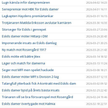
Lugn känsla inför dampremiären
2026-04-02 14:23
Seriepremiär mot HBK för Eskils damer
2026-04-01 16:11
Lagkapten Haydens premiärtankar
2026-03-31 16:15
Trotjänaren Matilda Eriksson avslutar karriären
2026-03-30 16:33
Storseger för Eskils i genrepet
2026-03-27 23:06
Eskils damer möter Hittarp i DM
2026-03-26 20:43
Imponerande insats av Eskils damlag
2026-03-21 20:25
Ny match mot Rosengård 1917
2026-03-20 21:43
Eskils mötte ett bättre Jitex
2026-03-14 18:52
Läger och match för damerna
2026-03-13 11:26
Seger mot MFF men spelet hackade
2026-03-08 18:21
Eskils damer möter MFF:s Division 2-lag
2026-03-07 12:13
Talangfull ytterback fick A-kontrakt med Eskils dam
2026-03-02 09:52
Eskils damer bjöd på årets bästa insats
2026-02-25 22:42
Tränaren vill se bra försvarsspel mot Rosengård
2026-02-24 19:46
Eskils damer övertygade mot Halmia
2026-02-18 22:51