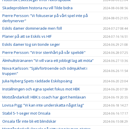
Skadeproblem historia nu vill Tilde bidra
2024-08-06 08:56
Pierre Persson: ”Vi fokuserar på vårt spel inte på
2024-08-05 21:05
derbynerver"
Eskils damer dominerade men föll
2024-07-27 08:44
Planer på att se Eskils vs HIF
2024-07-16 16:51
Eskils damer tog sin tionde seger
2024-06-29 21:08
Pierre Persson: ”Vi tror stenhårt på vår spelidé"
2024-06-28 07:25
Älmhultstränaren ”Vi vill vara ett jobbigt lag att möta”
2024-06-27 13:36
Nova Karlsson: ”Självförtroende och ödmjukhet i
2024-06-26 11:54
truppen"
Julia Nyberg Spets räddade Eskilspoäng
2024-06-20 23:04
Inställningen och egna spelet fokus mot HBK
2024-06-20 07:59
Motståndarkoll: HBK:s coach har gjort hemläxan
2024-06-19 20:55
Lovisa Pigg: ”Vi kan inte underskatta något lag"
2024-06-18 14:27
Stabil 5-1-seger mot Onsala
2024-06-16 17:17
Onsala får inte bli ett blindskär
2024-06-15 08:29
Motståndarkoll: Onsala på rätt väg när man gästar