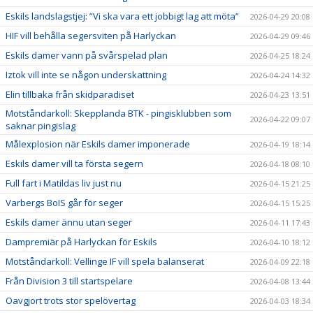
Eskils landslagstjej: ”Vi ska vara ett jobbigt lag att möta”
2026-04-29 20:08
HIF vill behålla segersviten på Harlyckan
2026-04-29 09:46
Eskils damer vann på svårspelad plan
2026-04-25 18:24
Iztok vill inte se någon underskattning
2026-04-24 14:32
Elin tillbaka från skidparadiset
2026-04-23 13:51
Motståndarkoll: Skepplanda BTK - pingisklubben som
2026-04-22 09:07
saknar pingislag
Målexplosion när Eskils damer imponerade
2026-04-19 18:14
Eskils damer vill ta första segern
2026-04-18 08:10
Full fart i Matildas liv just nu
2026-04-15 21:25
Varbergs BoIS går för seger
2026-04-15 15:25
Eskils damer ännu utan seger
2026-04-11 17:43
Dampremiär på Harlyckan för Eskils
2026-04-10 18:12
Motståndarkoll: Vellinge IF vill spela balanserat
2026-04-09 22:18
Från Division 3 till startspelare
2026-04-08 13:44
Oavgjort trots stor spelövertag
2026-04-03 18:34