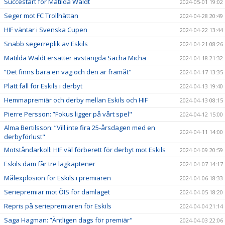
Succéstart för Matilda Waldt
2024-05-01 19:02
Seger mot FC Trollhättan
2024-04-28 20:49
HIF väntar i Svenska Cupen
2024-04-22 13:44
Snabb segerreplik av Eskils
2024-04-21 08:26
Matilda Waldt ersätter avstängda Sacha Micha
2024-04-18 21:32
”Det finns bara en väg och den är framåt"
2024-04-17 13:35
Platt fall för Eskils i derbyt
2024-04-13 19:40
Hemmapremiär och derby mellan Eskils och HIF
2024-04-13 08:15
Pierre Persson: ”Fokus ligger på vårt spel"
2024-04-12 15:00
Alma Bertilsson: ”Vill inte fira 25-årsdagen med en
2024-04-11 14:00
derbyförlust"
Motståndarkoll: HIF väl förberett för derbyt mot Eskils
2024-04-09 20:59
Eskils dam får tre lagkaptener
2024-04-07 14:17
Målexplosion för Eskils i premiären
2024-04-06 18:33
Seriepremiär mot ÖIS för damlaget
2024-04-05 18:20
Repris på seriepremiären för Eskils
2024-04-04 21:14
Saga Hagman: ”Äntligen dags för premiär"
2024-04-03 22:06