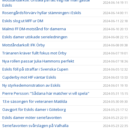
2024-06-14 19:11
Eskils
Rosengårdsförvärv hyllar stämningen i Eskils
2024-06-14 00:11
Eskils slog ut MFF ur DM
2024-06-11 22:18
Malmö FF DM-motstånd för damerna
2024-06-10 20:13
Eskils damer utökade serieledningen
2024-06-08 22:15
Motståndarkoll: IFK Örby
2024-06-08 09:38
Tränaren kräver fullt fokus mot Örby
2024-06-07 19:01
Nya rollen passar Julia Hammons perfekt
2024-06-07 18:36
Eskils föll på straffar i Svenska Cupen
2024-06-05 12:32
Cupderby mot HIF väntar Eskils
2024-06-03 13:53
Ny styrkedemonstration av Eskils
2024-06-01 19:10
Pierre Persson: ”Sådana här matcher vi vill spela"
2024-05-31 15:15
13:e säsongen för veteranen Matilda
2024-05-30 09:30
Oavgjort för Eskils damer i Göteborg
2024-05-25 17:12
Eskils damer möter seriefavoriten
2024-05-23 22:51
Seriefavoriten svårslagen på Valhalla
2024-05-23 22:35