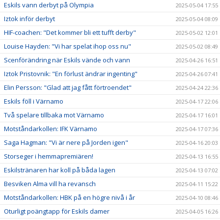
Eskils vann derbyt på Olympia
2025-05-04 17:55
Iztok inför derbyt
2025-05-04 08:09
HIF-coachen: "Det kommer bli ett tufft derby"
2025-05-02 12:01
Louise Hayden: "Vi har spelat ihop oss nu"
2025-05-02 08:49
Scenförändring när Eskils vände och vann
2025-04-26 16:51
Iztok Pristovnik: "En förlust ändrar ingenting"
2025-04-26 07:41
Elin Persson: "Glad att jag fått förtroendet"
2025-04-24 22:36
Eskils föll i Värnamo
2025-04-17 22:06
Två spelare tillbaka mot Värnamo
2025-04-17 16:01
Motståndarkollen: IFK Värnamo
2025-04-17 07:36
Saga Hagman: "Vi är nere på Jorden igen"
2025-04-16 20:03
Storseger i hemmapremiären!
2025-04-13 16:55
Eskilstränaren har koll på båda lagen
2025-04-13 07:02
Besviken Alma vill ha revansch
2025-04-11 15:22
Motståndarkollen: HBK på en högre nivå i år
2025-04-10 08:46
Oturligt poängtapp för Eskils damer
2025-04-05 16:26