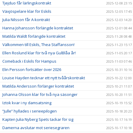
Tjejduo får lärlingskontrakt
2025-12-08 23:15
Växjöspelare klar för Eskils
2025-12-05 17:45
Julia Nilsson får A-kontrakt
2025-12-03 14:20
Hanna Johansson förlängde kontraktet
2025-12-01 08:44
Matilda Waldt förlängde kontraktet
2025-11-28 08:48
Välkommen till Eskils, Thea Staffansson!
2025-11-23 15:17
Ellen Roslund klar för två nya GulBlåa år!
2025-11-05 20:17
Comeback i Eskils för Hampus
2025-11-03 07:46
Elin Persson fortsätter över 2026
2025-10-31 10:16
Louise Hayden tecknar ett nytt tvåårskontrakt
2025-10-22 12:00
Matilda Andersson förlänger kontraktet
2025-10-21 11:07
Johanna Olsson klar för två nya säsonger
2025-10-20 11:51
Iztok kvar i ny damsatsning
2025-10-19 15:52
”Julle” hyllades i serieepilogen
2025-10-18 20:23
Kapten Julia Nyberg Spets tackar för sig
2025-10-17 16:19
Damerna avslutar mot seriesegraren
2025-10-17 10:18