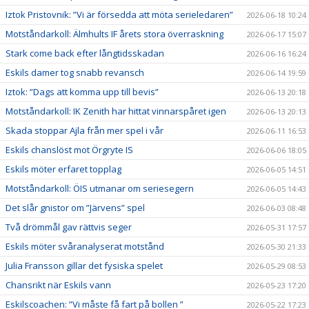
Iztok Pristovnik: ”Vi är försedda att möta serieledaren”
2026-06-18 10:24
Motståndarkoll: Älmhults IF årets stora överraskning
2026-06-17 15:07
Stark come back efter långtidsskadan
2026-06-16 16:24
Eskils damer tog snabb revansch
2026-06-14 19:59
Iztok: ”Dags att komma upp till bevis”
2026-06-13 20:18
Motståndarkoll: IK Zenith har hittat vinnarspåret igen
2026-06-13 20:13
Skada stoppar Ajla från mer spel i vår
2026-06-11 16:53
Eskils chanslöst mot Örgryte IS
2026-06-06 18:05
Eskils möter erfaret topplag
2026-06-05 14:51
Motståndarkoll: ÖIS utmanar om seriesegern
2026-06-05 14:43
Det slår gnistor om ”Järvens” spel
2026-06-03 08:48
Två drömmål gav rättvis seger
2026-05-31 17:57
Eskils möter svåranalyserat motstånd
2026-05-30 21:33
Julia Fransson gillar det fysiska spelet
2026-05-29 08:53
Chansrikt när Eskils vann
2026-05-23 17:20
Eskilscoachen: ”Vi måste få fart på bollen ”
2026-05-22 17:23