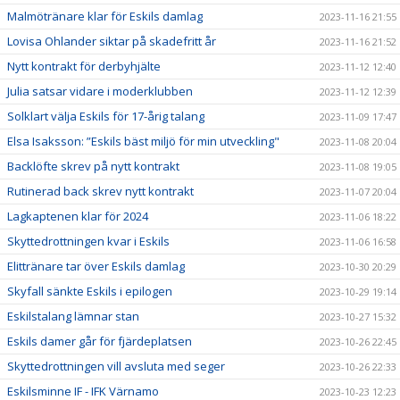
Malmötränare klar för Eskils damlag
2023-11-16 21:55
Lovisa Ohlander siktar på skadefritt år
2023-11-16 21:52
Nytt kontrakt för derbyhjälte
2023-11-12 12:40
Julia satsar vidare i moderklubben
2023-11-12 12:39
Solklart välja Eskils för 17-årig talang
2023-11-09 17:47
Elsa Isaksson: ”Eskils bäst miljö för min utveckling"
2023-11-08 20:04
Backlöfte skrev på nytt kontrakt
2023-11-08 19:05
Rutinerad back skrev nytt kontrakt
2023-11-07 20:04
Lagkaptenen klar för 2024
2023-11-06 18:22
Skyttedrottningen kvar i Eskils
2023-11-06 16:58
Elittränare tar över Eskils damlag
2023-10-30 20:29
Skyfall sänkte Eskils i epilogen
2023-10-29 19:14
Eskilstalang lämnar stan
2023-10-27 15:32
Eskils damer går för fjärdeplatsen
2023-10-26 22:45
Skyttedrottningen vill avsluta med seger
2023-10-26 22:33
Eskilsminne IF - IFK Värnamo
2023-10-23 12:23