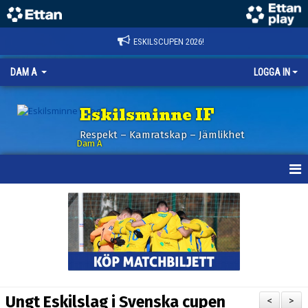
ESKILSCUPEN 2026!
DAM A
LOGGA IN
Eskilsminne IF
Respekt – Kamratskap – Jämlikhet
Dam A
HEM
NYHETER
KALENDER
TRUPPEN
Ungt Eskilslag i Svenska cupen
<
>