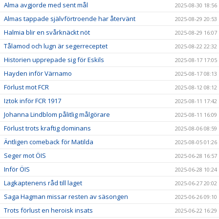
Alma avgjorde med sent mål
2025-08-30 18:56
Almas tappade självförtroende har återvänt
2025-08-29 20:53
Halmia blir en svårknäckt nöt
2025-08-29 16:07
Tålamod och lugn är segerreceptet
2025-08-22 22:32
Historien upprepade sig för Eskils
2025-08-17 17:05
Hayden inför Värnamo
2025-08-17 08:13
Förlust mot FCR
2025-08-12 08:12
Iztok inför FCR 1917
2025-08-11 17:42
Johanna Lindblom pålitlig målgörare
2025-08-11 16:09
Förlust trots kraftig dominans
2025-08-06 08:59
Äntligen comeback för Matilda
2025-08-05 01:26
Seger mot ÖIS
2025-06-28 16:57
Inför ÖIS
2025-06-28 10:24
Lagkaptenens råd till laget
2025-06-27 20:02
Saga Hagman missar resten av säsongen
2025-06-26 09:10
Trots förlust en heroisk insats
2025-06-22 16:29