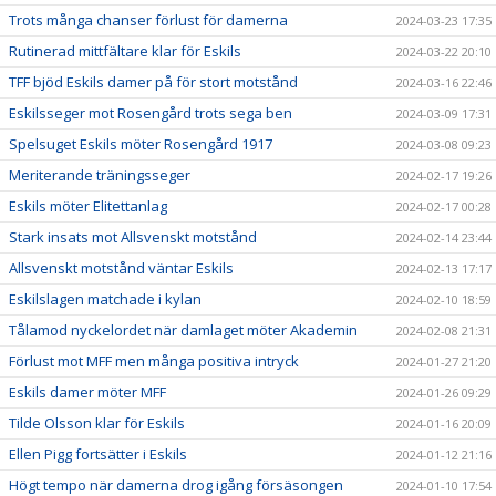
Trots många chanser förlust för damerna
2024-03-23 17:35
Rutinerad mittfältare klar för Eskils
2024-03-22 20:10
TFF bjöd Eskils damer på för stort motstånd
2024-03-16 22:46
Eskilsseger mot Rosengård trots sega ben
2024-03-09 17:31
Spelsuget Eskils möter Rosengård 1917
2024-03-08 09:23
Meriterande träningsseger
2024-02-17 19:26
Eskils möter Elitettanlag
2024-02-17 00:28
Stark insats mot Allsvenskt motstånd
2024-02-14 23:44
Allsvenskt motstånd väntar Eskils
2024-02-13 17:17
Eskilslagen matchade i kylan
2024-02-10 18:59
Tålamod nyckelordet när damlaget möter Akademin
2024-02-08 21:31
Förlust mot MFF men många positiva intryck
2024-01-27 21:20
Eskils damer möter MFF
2024-01-26 09:29
Tilde Olsson klar för Eskils
2024-01-16 20:09
Ellen Pigg fortsätter i Eskils
2024-01-12 21:16
Högt tempo när damerna drog igång försäsongen
2024-01-10 17:54