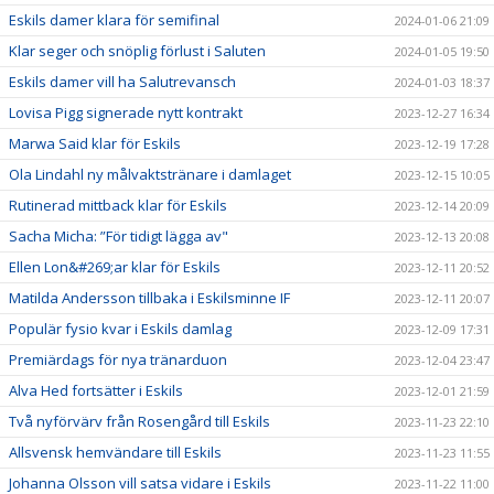
Eskils damer klara för semifinal
2024-01-06 21:09
Klar seger och snöplig förlust i Saluten
2024-01-05 19:50
Eskils damer vill ha Salutrevansch
2024-01-03 18:37
Lovisa Pigg signerade nytt kontrakt
2023-12-27 16:34
Marwa Said klar för Eskils
2023-12-19 17:28
Ola Lindahl ny målvaktstränare i damlaget
2023-12-15 10:05
Rutinerad mittback klar för Eskils
2023-12-14 20:09
Sacha Micha: ”För tidigt lägga av"
2023-12-13 20:08
Ellen Lon&#269;ar klar för Eskils
2023-12-11 20:52
Matilda Andersson tillbaka i Eskilsminne IF
2023-12-11 20:07
Populär fysio kvar i Eskils damlag
2023-12-09 17:31
Premiärdags för nya tränarduon
2023-12-04 23:47
Alva Hed fortsätter i Eskils
2023-12-01 21:59
Två nyförvärv från Rosengård till Eskils
2023-11-23 22:10
Allsvensk hemvändare till Eskils
2023-11-23 11:55
Johanna Olsson vill satsa vidare i Eskils
2023-11-22 11:00