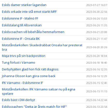
Eskils damer stärker lagandan
2023-07-27 16:07
Eskils orkade inte stå emot starkt MFF
2023-06-30 22:56
Eskilsminne IF - Malmö FF
2023-06-26 15:03
Eskilstalang till Allsvenskan
2023-06-26 11:35
Eskilscoachen vill bibehålla hemmaformen
2023-06-21 23:08
Eskilsminne IF - Onsala BK
2023-06-21 11:47
Motståndarkollen: Skadedrabbat Onsala har presterat
2023-06-20 20:26
bra
Maja trivs på sin backposition
2023-06-20 18:04
Tung förlust i Värnamo
2023-06-18 18:40
Derbyhjälten glad hon fick rätt diagnos
2023-06-16 12:35
Johanna Olsson kan göra come back
2023-06-16 12:29
IFK Värnamo - Eskilsminne IF
2023-06-15 12:40
Motståndarkollen: IFK Värnamo satsar nu på egna
2023-06-15 11:15
spelare
Eskils bäst i DM-derbyt
2023-06-14 22:44
Eskilscoachen: ”Detta är årets match för HIF"
2023-06-13 23:54