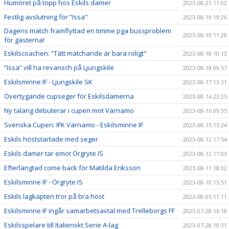
Humöret på topp hos Eskils damer
2023-08-21 11:02
Festlig avslutning för ”Issa"
2023-08-19 19:26
Dagens match framflyttad en timme pga bussproblem
2023-08-19 11:28
för gästerna!
Eskilscoachen: ”Tätt matchande är bara roligt"
2023-08-18 10:13
”Issa” vill ha revansch på Ljungskile
2023-08-18 09:57
Eskilsminne IF - Ljungskile SK
2023-08-17 13:31
Övertygande cupseger för Eskilsdamerna
2023-08-16 23:25
Ny talang debuterar i cupen mot Värnamo
2023-08-16 09:35
Svenska Cupen: IFK Värnamo - Eskilsminne IF
2023-08-15 15:24
Eskils höststartade med seger
2023-08-12 17:54
Eskils damer tar emot Örgryte IS
2023-08-12 11:03
Efterlängtad come back för Matilda Eriksson
2023-08-11 18:02
Eskilsminne IF - Örgryte IS
2023-08-10 15:51
Eskils lagkapten tror på bra höst
2023-08-05 11:11
Eskilsminne IF ingår samarbetsavtal med Trelleborgs FF
2023-07-28 16:18
Eskilsspelare till Italienskt Serie A-lag
2023-07-28 10:31