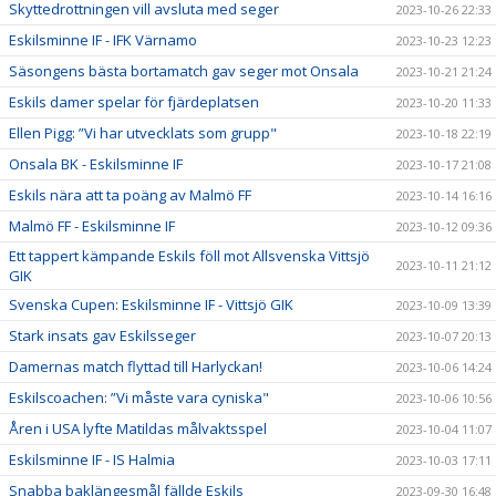
Skyttedrottningen vill avsluta med seger
2023-10-26 22:33
Eskilsminne IF - IFK Värnamo
2023-10-23 12:23
Säsongens bästa bortamatch gav seger mot Onsala
2023-10-21 21:24
Eskils damer spelar för fjärdeplatsen
2023-10-20 11:33
Ellen Pigg: ”Vi har utvecklats som grupp"
2023-10-18 22:19
Onsala BK - Eskilsminne IF
2023-10-17 21:08
Eskils nära att ta poäng av Malmö FF
2023-10-14 16:16
Malmö FF - Eskilsminne IF
2023-10-12 09:36
Ett tappert kämpande Eskils föll mot Allsvenska Vittsjö
2023-10-11 21:12
GIK
Svenska Cupen: Eskilsminne IF - Vittsjö GIK
2023-10-09 13:39
Stark insats gav Eskilsseger
2023-10-07 20:13
Damernas match flyttad till Harlyckan!
2023-10-06 14:24
Eskilscoachen: ”Vi måste vara cyniska"
2023-10-06 10:56
Åren i USA lyfte Matildas målvaktsspel
2023-10-04 11:07
Eskilsminne IF - IS Halmia
2023-10-03 17:11
Snabba baklängesmål fällde Eskils
2023-09-30 16:48