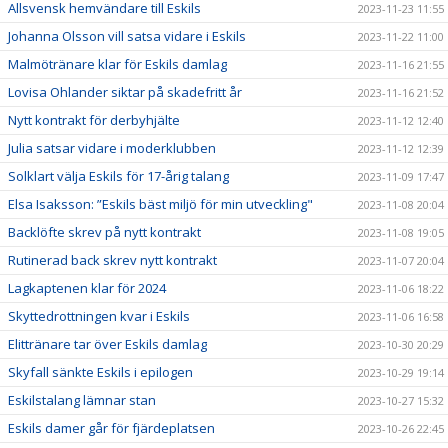
Allsvensk hemvändare till Eskils
2023-11-23 11:55
Johanna Olsson vill satsa vidare i Eskils
2023-11-22 11:00
Malmötränare klar för Eskils damlag
2023-11-16 21:55
Lovisa Ohlander siktar på skadefritt år
2023-11-16 21:52
Nytt kontrakt för derbyhjälte
2023-11-12 12:40
Julia satsar vidare i moderklubben
2023-11-12 12:39
Solklart välja Eskils för 17-årig talang
2023-11-09 17:47
Elsa Isaksson: ”Eskils bäst miljö för min utveckling"
2023-11-08 20:04
Backlöfte skrev på nytt kontrakt
2023-11-08 19:05
Rutinerad back skrev nytt kontrakt
2023-11-07 20:04
Lagkaptenen klar för 2024
2023-11-06 18:22
Skyttedrottningen kvar i Eskils
2023-11-06 16:58
Elittränare tar över Eskils damlag
2023-10-30 20:29
Skyfall sänkte Eskils i epilogen
2023-10-29 19:14
Eskilstalang lämnar stan
2023-10-27 15:32
Eskils damer går för fjärdeplatsen
2023-10-26 22:45