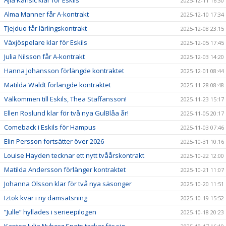
2025-12-11 16:30
Alma Manner får A-kontrakt
2025-12-10 17:34
Tjejduo får lärlingskontrakt
2025-12-08 23:15
Växjöspelare klar för Eskils
2025-12-05 17:45
Julia Nilsson får A-kontrakt
2025-12-03 14:20
Hanna Johansson förlängde kontraktet
2025-12-01 08:44
Matilda Waldt förlängde kontraktet
2025-11-28 08:48
Välkommen till Eskils, Thea Staffansson!
2025-11-23 15:17
Ellen Roslund klar för två nya GulBlåa år!
2025-11-05 20:17
Comeback i Eskils för Hampus
2025-11-03 07:46
Elin Persson fortsätter över 2026
2025-10-31 10:16
Louise Hayden tecknar ett nytt tvåårskontrakt
2025-10-22 12:00
Matilda Andersson förlänger kontraktet
2025-10-21 11:07
Johanna Olsson klar för två nya säsonger
2025-10-20 11:51
Iztok kvar i ny damsatsning
2025-10-19 15:52
”Julle” hyllades i serieepilogen
2025-10-18 20:23
Kapten Julia Nyberg Spets tackar för sig