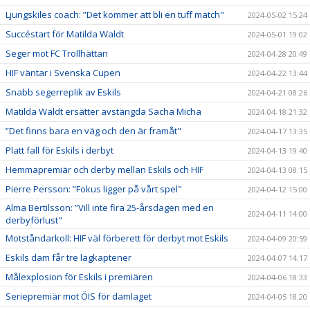
Ljungskiles coach: ”Det kommer att bli en tuff match"
2024-05-02 15:24
Succéstart för Matilda Waldt
2024-05-01 19:02
Seger mot FC Trollhättan
2024-04-28 20:49
HIF väntar i Svenska Cupen
2024-04-22 13:44
Snabb segerreplik av Eskils
2024-04-21 08:26
Matilda Waldt ersätter avstängda Sacha Micha
2024-04-18 21:32
”Det finns bara en väg och den är framåt"
2024-04-17 13:35
Platt fall för Eskils i derbyt
2024-04-13 19:40
Hemmapremiär och derby mellan Eskils och HIF
2024-04-13 08:15
Pierre Persson: ”Fokus ligger på vårt spel"
2024-04-12 15:00
Alma Bertilsson: ”Vill inte fira 25-årsdagen med en
2024-04-11 14:00
derbyförlust"
Motståndarkoll: HIF väl förberett för derbyt mot Eskils
2024-04-09 20:59
Eskils dam får tre lagkaptener
2024-04-07 14:17
Målexplosion för Eskils i premiären
2024-04-06 18:33
Seriepremiär mot ÖIS för damlaget
2024-04-05 18:20