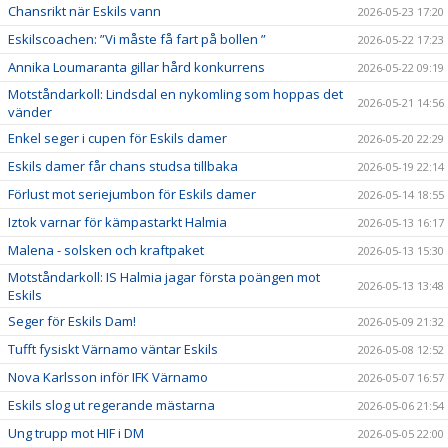
Chansrikt när Eskils vann
2026-05-23 17:20
Eskilscoachen: ”Vi måste få fart på bollen ”
2026-05-22 17:23
Annika Loumaranta gillar hård konkurrens
2026-05-22 09:19
Motståndarkoll: Lindsdal en nykomling som hoppas det
2026-05-21 14:56
vänder
Enkel seger i cupen för Eskils damer
2026-05-20 22:29
Eskils damer får chans studsa tillbaka
2026-05-19 22:14
Förlust mot seriejumbon för Eskils damer
2026-05-14 18:55
Iztok varnar för kämpastarkt Halmia
2026-05-13 16:17
Malena - solsken och kraftpaket
2026-05-13 15:30
Motståndarkoll: IS Halmia jagar första poängen mot
2026-05-13 13:48
Eskils
Seger för Eskils Dam!
2026-05-09 21:32
Tufft fysiskt Värnamo väntar Eskils
2026-05-08 12:52
Nova Karlsson inför IFK Värnamo
2026-05-07 16:57
Eskils slog ut regerande mästarna
2026-05-06 21:54
Ung trupp mot HIF i DM
2026-05-05 22:00