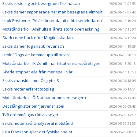
Eskils reste sig och besegrade Trollhättan
2026-06-19 07:53
Eskils damer imponerade när man besegrade Älmhult
2026-06-19 07:48
Iztok Pristovnik: ”Vi är försedda att möta serieledaren”
2026-06-18 10:24
Motståndarkoll: Älmhults IF årets stora överraskning
2026-06-17 15:07
Stark come back efter långtidsskadan
2026-06-16 16:24
Eskils damer tog snabb revansch
2026-06-14 19:59
Iztok: ”Dags att komma upp till bevis”
2026-06-13 20:18
Motståndarkoll: IK Zenith har hittat vinnarspåret igen
2026-06-13 20:13
Skada stoppar Ajla från mer spel i vår
2026-06-11 16:53
Eskils chanslöst mot Örgryte IS
2026-06-06 18:05
Eskils möter erfaret topplag
2026-06-05 14:51
Motståndarkoll: ÖIS utmanar om seriesegern
2026-06-05 14:43
Det slår gnistor om ”Järvens” spel
2026-06-03 08:48
Två drömmål gav rättvis seger
2026-05-31 17:57
Eskils möter svåranalyserat motstånd
2026-05-30 21:33
Julia Fransson gillar det fysiska spelet
2026-05-29 08:53