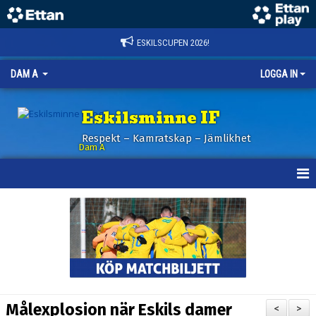
ESKILSCUPEN 2026!
DAM A
LOGGA IN
Eskilsminne IF
Respekt – Kamratskap – Jämlikhet
Dam A
HEM
NYHETER
KALENDER
TRUPPEN
Målexplosion när Eskils damer
<
>