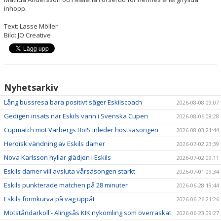
inhopp.
Text: Lasse Möller
Bild: JO Creative
Nyhetsarkiv
Lång bussresa bara positivt säger Eskilscoach
2026-08-08 09:07
Gedigen insats när Eskils vann i Svenska Cupen
2026-08-06 08:28
Cupmatch mot Varbergs BoIS inleder höstsäsongen
2026-08-03 21:44
Heroisk vändning av Eskils damer
2026-07-02 23:39
Nova Karlsson hyllar glädjen i Eskils
2026-07-02 09:11
Eskils damer vill avsluta vårsäsongen starkt
2026-07-01 09:34
Eskils punkterade matchen på 28 minuter
2026-06-28 19:44
Eskils formkurva på väg uppåt
2026-06-26 21:26
Motståndarkoll - Alingsås KIK nykomling som överraskat
2026-06-23 09:27