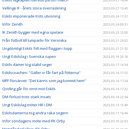
2025-05-27 16:08
Vellinge IF - årets stora överraskning
2025-05-27 15:45
Eskils imponerade trots utvisning
2025-05-24 17:21
Inför Zenith
2025-05-24 09:31
IK Zenith bygger med egna spelare
2025-05-23 12:00
Från fotboll till lumparliv för Veronika
2025-05-21 23:02
Ungdomligt Eskils föll med flaggan i topp
2025-05-21 21:52
Ungt Eskilslag i Svenska cupen
2025-05-19 20:18
Eskils damer tog stabil seger
2025-05-17 16:54
Eskilscoachen: "Gäller vi får fart på fötterna"
2025-05-16 17:25
MFF-förvärvet: "Det känns som jag kommit hem"
2025-05-16 17:24
Qviding går för vinst mot Eskils
2025-05-16 17:22
DM-förlust trots stark insats
2025-05-14 22:54
Ungt Eskilslag möter HIF i DM
2025-05-13 13:49
Eskilsdamerna tog andra raka segern
2025-05-11 16:46
Inför söndagens möte med IFK Örby
2025-05-10 22:03
Motståndarkollen: IFK Örby