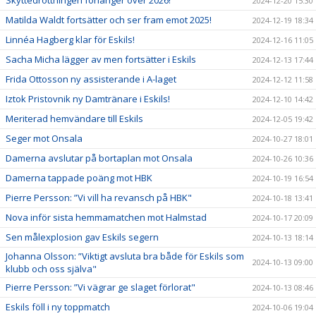
2024-12-20 15:30
Matilda Waldt fortsätter och ser fram emot 2025!
2024-12-19 18:34
Linnéa Hagberg klar för Eskils!
2024-12-16 11:05
Sacha Micha lägger av men fortsätter i Eskils
2024-12-13 17:44
Frida Ottosson ny assisterande i A-laget
2024-12-12 11:58
Iztok Pristovnik ny Damtränare i Eskils!
2024-12-10 14:42
Meriterad hemvändare till Eskils
2024-12-05 19:42
Seger mot Onsala
2024-10-27 18:01
Damerna avslutar på bortaplan mot Onsala
2024-10-26 10:36
Damerna tappade poäng mot HBK
2024-10-19 16:54
Pierre Persson: ”Vi vill ha revansch på HBK"
2024-10-18 13:41
Nova inför sista hemmamatchen mot Halmstad
2024-10-17 20:09
Sen målexplosion gav Eskils segern
2024-10-13 18:14
Johanna Olsson: ”Viktigt avsluta bra både för Eskils som
2024-10-13 09:00
klubb och oss själva"
Pierre Persson: ”Vi vägrar ge slaget förlorat"
2024-10-13 08:46
Eskils föll i ny toppmatch
2024-10-06 19:04