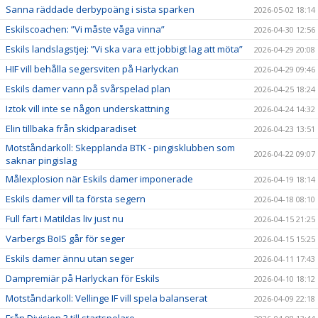
Sanna räddade derbypoäng i sista sparken
2026-05-02 18:14
Eskilscoachen: ”Vi måste våga vinna”
2026-04-30 12:56
Eskils landslagstjej: ”Vi ska vara ett jobbigt lag att möta”
2026-04-29 20:08
HIF vill behålla segersviten på Harlyckan
2026-04-29 09:46
Eskils damer vann på svårspelad plan
2026-04-25 18:24
Iztok vill inte se någon underskattning
2026-04-24 14:32
Elin tillbaka från skidparadiset
2026-04-23 13:51
Motståndarkoll: Skepplanda BTK - pingisklubben som
2026-04-22 09:07
saknar pingislag
Målexplosion när Eskils damer imponerade
2026-04-19 18:14
Eskils damer vill ta första segern
2026-04-18 08:10
Full fart i Matildas liv just nu
2026-04-15 21:25
Varbergs BoIS går för seger
2026-04-15 15:25
Eskils damer ännu utan seger
2026-04-11 17:43
Dampremiär på Harlyckan för Eskils
2026-04-10 18:12
Motståndarkoll: Vellinge IF vill spela balanserat
2026-04-09 22:18
Från Division 3 till startspelare