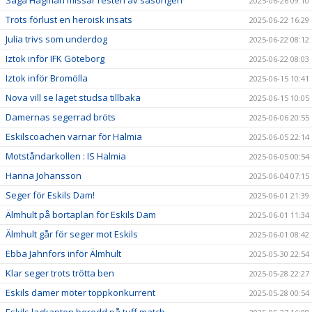
2025-06-26 09:10
Trots förlust en heroisk insats
2025-06-22 16:29
Julia trivs som underdog
2025-06-22 08:12
Iztok inför IFK Göteborg
2025-06-22 08:03
Iztok inför Bromölla
2025-06-15 10:41
Nova vill se laget studsa tillbaka
2025-06-15 10:05
Damernas segerrad bröts
2025-06-06 20:55
Eskilscoachen varnar för Halmia
2025-06-05 22:14
Motståndarkollen : IS Halmia
2025-06-05 00:54
Hanna Johansson
2025-06-04 07:15
Seger för Eskils Dam!
2025-06-01 21:39
Älmhult på bortaplan för Eskils Dam
2025-06-01 11:34
Älmhult går för seger mot Eskils
2025-06-01 08:42
Ebba Jahnfors inför Älmhult
2025-05-30 22:54
Klar seger trots trötta ben
2025-05-28 22:27
Eskils damer möter toppkonkurrent
2025-05-28 00:54
Eskils lagkapten beredd på tuff match