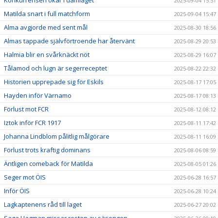
2025-09-04 15:51
Matilda snart i full matchform
2025-09-04 15:47
Alma avgjorde med sent mål
2025-08-30 18:56
Almas tappade självförtroende har återvänt
2025-08-29 20:53
Halmia blir en svårknäckt nöt
2025-08-29 16:07
Tålamod och lugn är segerreceptet
2025-08-22 22:32
Historien upprepade sig för Eskils
2025-08-17 17:05
Hayden inför Värnamo
2025-08-17 08:13
Förlust mot FCR
2025-08-12 08:12
Iztok inför FCR 1917
2025-08-11 17:42
Johanna Lindblom pålitlig målgörare
2025-08-11 16:09
Förlust trots kraftig dominans
2025-08-06 08:59
Äntligen comeback för Matilda
2025-08-05 01:26
Seger mot ÖIS
2025-06-28 16:57
Inför ÖIS
2025-06-28 10:24
Lagkaptenens råd till laget
2025-06-27 20:02
Saga Hagman missar resten av säsongen