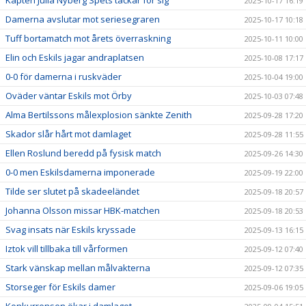
2025-10-17 16:19
Damerna avslutar mot seriesegraren
2025-10-17 10:18
Tuff bortamatch mot årets överraskning
2025-10-11 10:00
Elin och Eskils jagar andraplatsen
2025-10-08 17:17
0-0 för damerna i ruskväder
2025-10-04 19:00
Oväder väntar Eskils mot Örby
2025-10-03 07:48
Alma Bertilssons målexplosion sänkte Zenith
2025-09-28 17:20
Skador slår hårt mot damlaget
2025-09-28 11:55
Ellen Roslund beredd på fysisk match
2025-09-26 14:30
0-0 men Eskilsdamerna imponerade
2025-09-19 22:00
Tilde ser slutet på skadeeländet
2025-09-18 20:57
Johanna Olsson missar HBK-matchen
2025-09-18 20:53
Svag insats när Eskils kryssade
2025-09-13 16:15
Iztok vill tillbaka till vårformen
2025-09-12 07:40
Stark vänskap mellan målvakterna
2025-09-12 07:35
Storseger för Eskils damer
2025-09-06 19:05
Konkurrensen ökar i damlaget