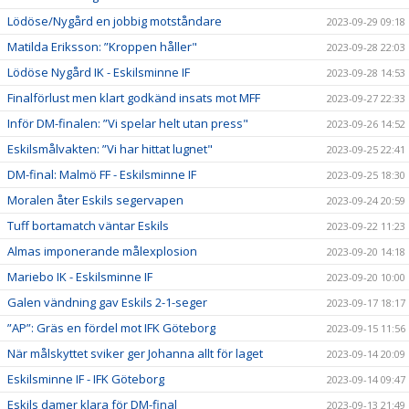
Lödöse/Nygård en jobbig motståndare
2023-09-29 09:18
Matilda Eriksson: ”Kroppen håller"
2023-09-28 22:03
Lödöse Nygård IK - Eskilsminne IF
2023-09-28 14:53
Finalförlust men klart godkänd insats mot MFF
2023-09-27 22:33
Inför DM-finalen: ”Vi spelar helt utan press"
2023-09-26 14:52
Eskilsmålvakten: ”Vi har hittat lugnet"
2023-09-25 22:41
DM-final: Malmö FF - Eskilsminne IF
2023-09-25 18:30
Moralen åter Eskils segervapen
2023-09-24 20:59
Tuff bortamatch väntar Eskils
2023-09-22 11:23
Almas imponerande målexplosion
2023-09-20 14:18
Mariebo IK - Eskilsminne IF
2023-09-20 10:00
Galen vändning gav Eskils 2-1-seger
2023-09-17 18:17
”AP”: Gräs en fördel mot IFK Göteborg
2023-09-15 11:56
När målskyttet sviker ger Johanna allt för laget
2023-09-14 20:09
Eskilsminne IF - IFK Göteborg
2023-09-14 09:47
Eskils damer klara för DM-final
2023-09-13 21:49