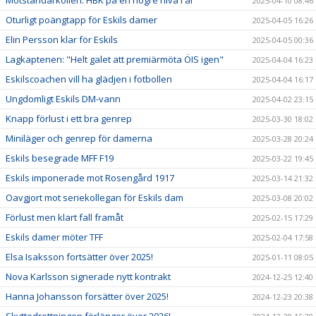
2025-04-10 08:46
Oturligt poängtapp för Eskils damer
2025-04-05 16:26
Elin Persson klar för Eskils
2025-04-05 00:36
Lagkaptenen: "Helt galet att premiärmöta ÖIS igen"
2025-04-04 16:23
Eskilscoachen vill ha glädjen i fotbollen
2025-04-04 16:17
Ungdomligt Eskils DM-vann
2025-04-02 23:15
Knapp förlust i ett bra genrep
2025-03-30 18:02
Miniläger och genrep för damerna
2025-03-28 20:24
Eskils besegrade MFF F19
2025-03-22 19:45
Eskils imponerade mot Rosengård 1917
2025-03-14 21:32
Oavgjort mot seriekollegan för Eskils dam
2025-03-08 20:02
Förlust men klart fall framåt
2025-02-15 17:29
Eskils damer möter TFF
2025-02-04 17:58
Elsa Isaksson fortsätter över 2025!
2025-01-11 08:05
Nova Karlsson signerade nytt kontrakt
2024-12-25 12:40
Hanna Johansson forsätter över 2025!
2024-12-23 20:38
Skyttedrottningen förlänger över 2026!