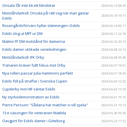
Onsala får inte bli ett blindskär
2024-06-15 08:29
Motståndarkoll: Onsala på rätt väg när man gästar
2024-06-14 19:11
Eskils
Rosengårdsförvärv hyllar stämningen i Eskils
2024-06-14 00:11
Eskils slog ut MFF ur DM
2024-06-11 22:18
Malmö FF DM-motstånd för damerna
2024-06-10 20:13
Eskils damer utökade serieledningen
2024-06-08 22:15
Motståndarkoll: IFK Örby
2024-06-08 09:38
Tränaren kräver fullt fokus mot Örby
2024-06-07 19:01
Nya rollen passar Julia Hammons perfekt
2024-06-07 18:36
Eskils föll på straffar i Svenska Cupen
2024-06-05 12:32
Cupderby mot HIF väntar Eskils
2024-06-03 13:53
Ny styrkedemonstration av Eskils
2024-06-01 19:10
Pierre Persson: ”Sådana här matcher vi vill spela"
2024-05-31 15:15
13:e säsongen för veteranen Matilda
2024-05-30 09:30
Oavgjort för Eskils damer i Göteborg
2024-05-25 17:12