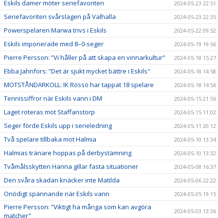
Eskils damer möter seriefavoriten
2024-05-23 22:51
Seriefavoriten svårslagen på Valhalla
2024-05-23 22:35
Powerspelaren Marwa trivs i Eskils
2024-05-22 09:52
Eskils imponerade med 8–0-seger
2024-05-19 19:56
Pierre Persson: ”Vi håller på att skapa en vinnarkultur"
2024-05-18 15:27
Ebba Jahnfors: ”Det är sjukt mycket bättre i Eskils"
2024-05-18 14:58
MOTSTÅNDARKOLL: IK Rössö har tappat 18 spelare
2024-05-18 14:56
Tennissiffror när Eskils vann i DM
2024-05-15 21:56
Laget roteras mot Staffanstorp
2024-05-15 11:02
Seger förde Eskils upp i serieledning
2024-05-11 20:12
Två spelare tillbaka mot Halmia
2024-05-10 13:34
Halmias tränare hoppas på derbystämning
2024-05-10 13:32
Tvåmålsskytten Hanna gillar fasta situationer
2024-05-08 16:37
Den svåra skadan knäcker inte Matilda
2024-05-06 22:22
Onödigt spännande när Eskils vann
2024-05-05 19:15
Pierre Persson: ”Viktigt ha många som kan avgöra
2024-05-03 13:36
matcher"