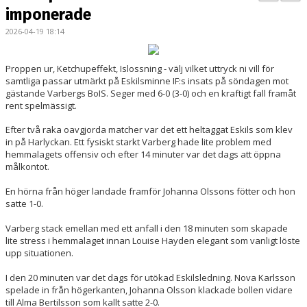
BILDGALLERI
imponerade
2026-04-19 18:14
DOKUMENT
KONTAKT
Proppen ur, Ketchupeffekt, Islossning - välj vilket uttryck ni vill för
samtliga passar utmärkt på Eskilsminne IF:s insats på söndagen mot
gästande Varbergs BoIS. Seger med 6-0 (3-0) och en kraftigt fall framåt
MATCHER
rent spelmässigt.
DIV. 1 SÖDRA
Efter två raka oavgjorda matcher var det ett heltaggat Eskils som klev
in på Harlyckan. Ett fysiskt starkt Varberg hade lite problem med
hemmalagets offensiv och efter 14 minuter var det dags att öppna
DAM AKADEMI - DIVISION 2
målkontot.
En hörna från höger landade framför Johanna Olssons fötter och hon
satte 1-0.
Varberg stack emellan med ett anfall i den 18 minuten som skapade
lite stress i hemmalaget innan Louise Hayden elegant som vanligt löste
upp situationen.
I den 20 minuten var det dags för utökad Eskilsledning. Nova Karlsson
spelade in från högerkanten, Johanna Olsson klackade bollen vidare
till Alma Bertilsson som kallt satte 2-0.