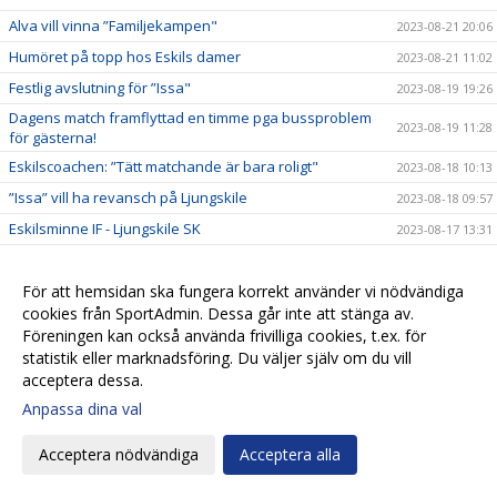
Alva vill vinna ”Familjekampen"
2023-08-21 20:06
Humöret på topp hos Eskils damer
2023-08-21 11:02
Festlig avslutning för ”Issa"
2023-08-19 19:26
Dagens match framflyttad en timme pga bussproblem
2023-08-19 11:28
för gästerna!
Eskilscoachen: ”Tätt matchande är bara roligt"
2023-08-18 10:13
”Issa” vill ha revansch på Ljungskile
2023-08-18 09:57
Eskilsminne IF - Ljungskile SK
2023-08-17 13:31
Övertygande cupseger för Eskilsdamerna
2023-08-16 23:25
Ny talang debuterar i cupen mot Värnamo
För att hemsidan ska fungera korrekt använder vi nödvändiga
2023-08-16 09:35
cookies från SportAdmin. Dessa går inte att stänga av.
Svenska Cupen: IFK Värnamo - Eskilsminne IF
2023-08-15 15:24
Föreningen kan också använda frivilliga cookies, t.ex. för
Eskils höststartade med seger
2023-08-12 17:54
statistik eller marknadsföring. Du väljer själv om du vill
acceptera dessa.
Eskils damer tar emot Örgryte IS
2023-08-12 11:03
Anpassa dina val
Efterlängtad come back för Matilda Eriksson
2023-08-11 18:02
Eskilsminne IF - Örgryte IS
2023-08-10 15:51
Acceptera nödvändiga
Acceptera alla
Eskils lagkapten tror på bra höst
2023-08-05 11:11