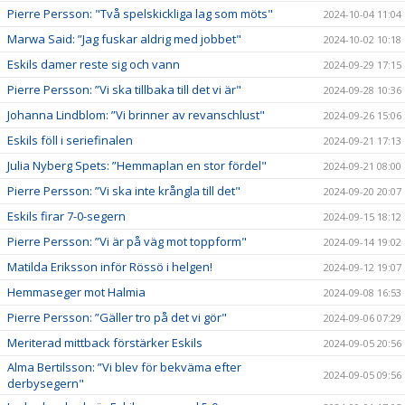
Pierre Persson: "Två spelskickliga lag som möts"
2024-10-04 11:04
Marwa Said: ”Jag fuskar aldrig med jobbet"
2024-10-02 10:18
Eskils damer reste sig och vann
2024-09-29 17:15
Pierre Persson: ”Vi ska tillbaka till det vi är"
2024-09-28 10:36
Johanna Lindblom: ”Vi brinner av revanschlust"
2024-09-26 15:06
Eskils föll i seriefinalen
2024-09-21 17:13
Julia Nyberg Spets: ”Hemmaplan en stor fördel"
2024-09-21 08:00
Pierre Persson: ”Vi ska inte krångla till det"
2024-09-20 20:07
Eskils firar 7-0-segern
2024-09-15 18:12
Pierre Persson: ”Vi är på väg mot toppform"
2024-09-14 19:02
Matilda Eriksson inför Rössö i helgen!
2024-09-12 19:07
Hemmaseger mot Halmia
2024-09-08 16:53
Pierre Persson: ”Gäller tro på det vi gör"
2024-09-06 07:29
Meriterad mittback förstärker Eskils
2024-09-05 20:56
Alma Bertilsson: ”Vi blev för bekväma efter
2024-09-05 09:56
derbysegern"