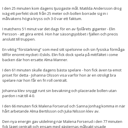
I den 25 minuten kom dagens tjusigaste mål. Matilda Andersson drog
iväg ett perfekt skott från 25 meter och bollen borrade sig in i
målvakens högra kryss och 3-0 var ett faktum.
I matchens 51 minut var det dags för en av fjolårets giganter - Elin
Persson - att göra entré. Hon har säsongsjobbet i fjällen och precis
anslutit till truppen.
En viktig ”förstärkning” som med sitt spelsinne och sin fysiska förmåga
tillför enormt mycket i Eskils. Elin fick dock spela på mittfältet i come
backen där hon ersatte Alma Manner.
I den 61 minuten skulle dagens bästa spelare - hon fick även ta emot
priset för detta - Johanna Olsson visa varför hon är en otroligt bra
spelare när hon får en fri roll centralt.
Johanna klev snyggt runt sin bevakning och placerade bollen utan
pardon i nät
till 4-0
.
I den 66 minuten fick Malena Forserud och Sanna Jonhag komma in när
hårt arbetande Alma Bertilsson och Julia Nilsson klev av.
Den nya energin gav utdelning när Malena Forserud i den 77 minuten
fick läget centralt och ensam med gästernas målvakt visade