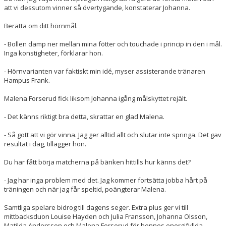
att vi dessutom vinner så övertygande, konstaterar Johanna.
Berätta om ditt hörnmål.
- Bollen damp ner mellan mina fötter och touchade i princip in den i mål.
Inga konstigheter, förklarar hon.
- Hörnvarianten var faktiskt min idé, myser assisterande tränaren
Hampus Frank.
Malena Forserud fick liksom Johanna igång målskyttet rejält.
- Det känns riktigt bra detta, skrattar en glad Malena.
- Så gott att vi gör vinna. Jag ger alltid allt och slutar inte springa. Det gav
resultat i dag, tillägger hon.
Du har fått börja matcherna på bänken hittills hur känns det?
- Jag har inga problem med det. Jag kommer fortsätta jobba hårt på
träningen och när jag får speltid, poängterar Malena.
Samtliga spelare bidrog till dagens seger. Extra plus ger vi till
mittbacksduon Louise Hayden och Julia Fransson, Johanna Olsson,
Matilda Andersson och Malena Forserud för hennes energifyllda