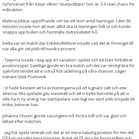
nyförvärvet från Växjö vilken ”skarprättare” hon är. 5-0 utan chans för
målvakten.
Malena jobbar uppoffrande och tar ett stort antal löpningar. I den 90
minuten visade hon att man alltid ska ta löpningen fullt ut och kunde
snappa upp bollen och fastställa slutresultatet 6-0.
Detta var en match där Eskilskollektivet visade vad det är förmöget till
när alla gör sitt jobb till hundra procent.
- Tjejerna visade i dag upp en variation i spelet och ett klart förbättrat
positionsspel. Samtliga gjorde en bra match och det var otroligt bra för
självförtroendet att vi också fick utdelning på våra chanser, säger
tränare Iztok Pristovnik.
- Vi hade bestämt att ta avslutningarna på ett lugnare sätt och inte
stressa. Alla spelade gav maximalt och att vi bytte berodde på att vi
ville ha in ny energi när startspelare som lagt ner stort jobb började bli
trötta, betonar han.
Johanna Olsson gjorde säsongens två första mål och var glad och
lättad efter matchen.
- Jag fick spela centralt och det är en mera naturlig position för min del.
Då kan jag välja mina löpvägar. Roligt att få göra de första målen och