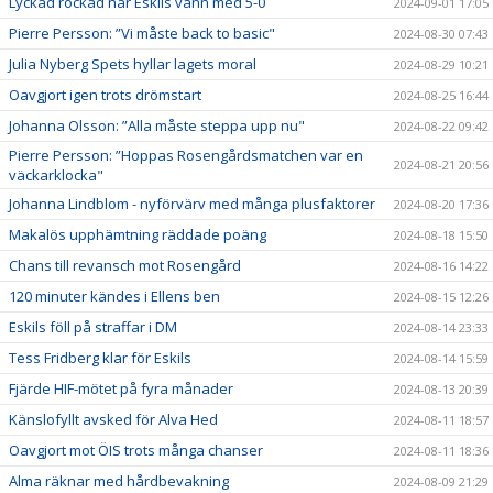
Lyckad rockad när Eskils vann med 5-0
2024-09-01 17:05
Pierre Persson: ”Vi måste back to basic"
2024-08-30 07:43
Julia Nyberg Spets hyllar lagets moral
2024-08-29 10:21
Oavgjort igen trots drömstart
2024-08-25 16:44
Johanna Olsson: ”Alla måste steppa upp nu"
2024-08-22 09:42
Pierre Persson: ”Hoppas Rosengårdsmatchen var en
2024-08-21 20:56
väckarklocka"
Johanna Lindblom - nyförvärv med många plusfaktorer
2024-08-20 17:36
Makalös upphämtning räddade poäng
2024-08-18 15:50
Chans till revansch mot Rosengård
2024-08-16 14:22
120 minuter kändes i Ellens ben
2024-08-15 12:26
Eskils föll på straffar i DM
2024-08-14 23:33
Tess Fridberg klar för Eskils
2024-08-14 15:59
Fjärde HIF-mötet på fyra månader
2024-08-13 20:39
Känslofyllt avsked för Alva Hed
2024-08-11 18:57
Oavgjort mot ÖIS trots många chanser
2024-08-11 18:36
Alma räknar med hårdbevakning
2024-08-09 21:29