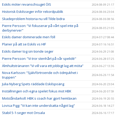
Eskils möter revanschsuget ÖIS
2024-08-09 21:17
Historisk Eskilsseger inför rekordpublik
2024-08-06 23:04
Skadeproblem historia nu vill Tilde bidra
2024-08-06 08:56
Pierre Persson: ”Vi fokuserar på vårt spel inte på
2024-08-05 21:05
derbynerver"
Eskils damer dominerade men föll
2024-07-27 08:44
Planer på att se Eskils vs HIF
2024-07-16 16:51
Eskils damer tog sin tionde seger
2024-06-29 21:08
Pierre Persson: ”Vi tror stenhårt på vår spelidé"
2024-06-28 07:25
Älmhultstränaren ”Vi vill vara ett jobbigt lag att möta”
2024-06-27 13:36
Nova Karlsson: ”Självförtroende och ödmjukhet i
2024-06-26 11:54
truppen"
Julia Nyberg Spets räddade Eskilspoäng
2024-06-20 23:04
Inställningen och egna spelet fokus mot HBK
2024-06-20 07:59
Motståndarkoll: HBK:s coach har gjort hemläxan
2024-06-19 20:55
Lovisa Pigg: ”Vi kan inte underskatta något lag"
2024-06-18 14:27
Stabil 5-1-seger mot Onsala
2024-06-16 17:17