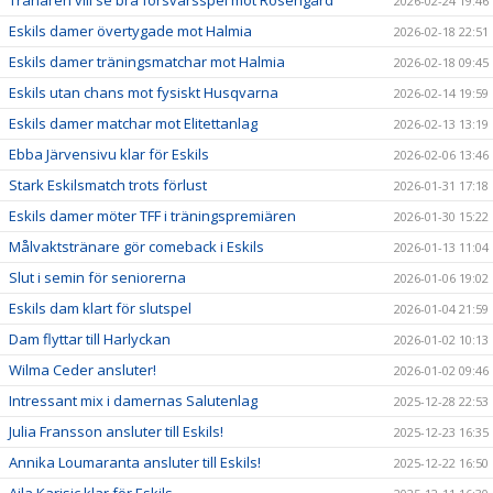
2026-02-24 19:46
Eskils damer övertygade mot Halmia
2026-02-18 22:51
Eskils damer träningsmatchar mot Halmia
2026-02-18 09:45
Eskils utan chans mot fysiskt Husqvarna
2026-02-14 19:59
Eskils damer matchar mot Elitettanlag
2026-02-13 13:19
Ebba Järvensivu klar för Eskils
2026-02-06 13:46
Stark Eskilsmatch trots förlust
2026-01-31 17:18
Eskils damer möter TFF i träningspremiären
2026-01-30 15:22
Målvaktstränare gör comeback i Eskils
2026-01-13 11:04
Slut i semin för seniorerna
2026-01-06 19:02
Eskils dam klart för slutspel
2026-01-04 21:59
Dam flyttar till Harlyckan
2026-01-02 10:13
Wilma Ceder ansluter!
2026-01-02 09:46
Intressant mix i damernas Salutenlag
2025-12-28 22:53
Julia Fransson ansluter till Eskils!
2025-12-23 16:35
Annika Loumaranta ansluter till Eskils!
2025-12-22 16:50
Ajla Karisic klar för Eskils