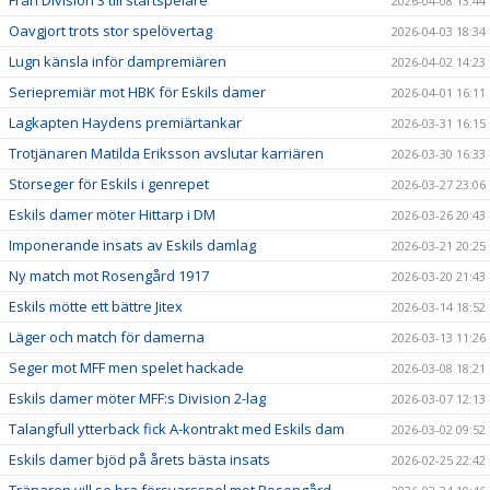
2026-04-08 13:44
Oavgjort trots stor spelövertag
2026-04-03 18:34
Lugn känsla inför dampremiären
2026-04-02 14:23
Seriepremiär mot HBK för Eskils damer
2026-04-01 16:11
Lagkapten Haydens premiärtankar
2026-03-31 16:15
Trotjänaren Matilda Eriksson avslutar karriären
2026-03-30 16:33
Storseger för Eskils i genrepet
2026-03-27 23:06
Eskils damer möter Hittarp i DM
2026-03-26 20:43
Imponerande insats av Eskils damlag
2026-03-21 20:25
Ny match mot Rosengård 1917
2026-03-20 21:43
Eskils mötte ett bättre Jitex
2026-03-14 18:52
Läger och match för damerna
2026-03-13 11:26
Seger mot MFF men spelet hackade
2026-03-08 18:21
Eskils damer möter MFF:s Division 2-lag
2026-03-07 12:13
Talangfull ytterback fick A-kontrakt med Eskils dam
2026-03-02 09:52
Eskils damer bjöd på årets bästa insats
2026-02-25 22:42
Tränaren vill se bra försvarsspel mot Rosengård