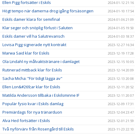
Ellen Pigg fortsätter i Eskils
2024-01-12 21:16
Högt tempo när damerna drog igång försäsongen
2024-01-10 17:54
Eskils damer klara för semifinal
2024-01-06 21:09
Klar seger och snöplig förlust i Saluten
2024-01-05 19:50
Eskils damer vill ha Salutrevansch
2024-01-03 18:37
Lovisa Pigg signerade nytt kontrakt
2023-12-27 16:34
Marwa Said klar för Eskils
2023-12-19 17:28
Ola Lindahl ny målvaktstränare i damlaget
2023-12-15 10:05
Rutinerad mittback klar för Eskils
2023-12-14 20:09
Sacha Micha: ”För tidigt lägga av"
2023-12-13 20:08
Ellen Lon&#269;ar klar för Eskils
2023-12-11 20:52
Matilda Andersson tillbaka i Eskilsminne IF
2023-12-11 20:07
Populär fysio kvar i Eskils damlag
2023-12-09 17:31
Premiärdags för nya tränarduon
2023-12-04 23:47
Alva Hed fortsätter i Eskils
2023-12-01 21:59
Två nyförvärv från Rosengård till Eskils
2023-11-23 22:10