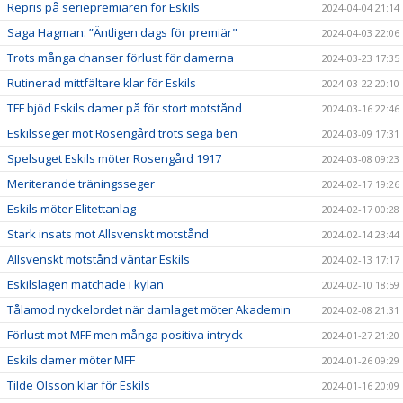
Repris på seriepremiären för Eskils
2024-04-04 21:14
Saga Hagman: ”Äntligen dags för premiär"
2024-04-03 22:06
Trots många chanser förlust för damerna
2024-03-23 17:35
Rutinerad mittfältare klar för Eskils
2024-03-22 20:10
TFF bjöd Eskils damer på för stort motstånd
2024-03-16 22:46
Eskilsseger mot Rosengård trots sega ben
2024-03-09 17:31
Spelsuget Eskils möter Rosengård 1917
2024-03-08 09:23
Meriterande träningsseger
2024-02-17 19:26
Eskils möter Elitettanlag
2024-02-17 00:28
Stark insats mot Allsvenskt motstånd
2024-02-14 23:44
Allsvenskt motstånd väntar Eskils
2024-02-13 17:17
Eskilslagen matchade i kylan
2024-02-10 18:59
Tålamod nyckelordet när damlaget möter Akademin
2024-02-08 21:31
Förlust mot MFF men många positiva intryck
2024-01-27 21:20
Eskils damer möter MFF
2024-01-26 09:29
Tilde Olsson klar för Eskils
2024-01-16 20:09