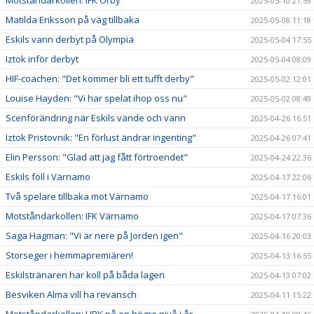
2025-05-10 21:59
Matilda Eriksson på väg tillbaka
2025-05-08 11:18
Eskils vann derbyt på Olympia
2025-05-04 17:55
Iztok inför derbyt
2025-05-04 08:09
HIF-coachen: "Det kommer bli ett tufft derby"
2025-05-02 12:01
Louise Hayden: "Vi har spelat ihop oss nu"
2025-05-02 08:49
Scenförändring när Eskils vände och vann
2025-04-26 16:51
Iztok Pristovnik: "En förlust ändrar ingenting"
2025-04-26 07:41
Elin Persson: "Glad att jag fått förtroendet"
2025-04-24 22:36
Eskils föll i Värnamo
2025-04-17 22:06
Två spelare tillbaka mot Värnamo
2025-04-17 16:01
Motståndarkollen: IFK Värnamo
2025-04-17 07:36
Saga Hagman: "Vi är nere på Jorden igen"
2025-04-16 20:03
Storseger i hemmapremiären!
2025-04-13 16:55
Eskilstränaren har koll på båda lagen
2025-04-13 07:02
Besviken Alma vill ha revansch
2025-04-11 15:22
Motståndarkollen: HBK på en högre nivå i år