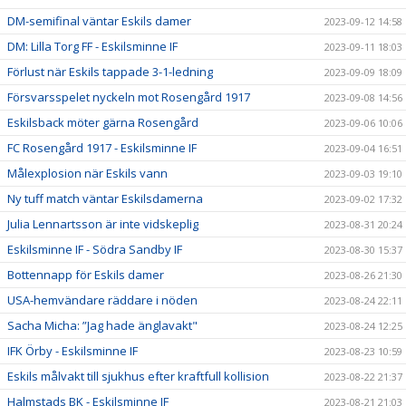
DM-semifinal väntar Eskils damer
2023-09-12 14:58
DM: Lilla Torg FF - Eskilsminne IF
2023-09-11 18:03
Förlust när Eskils tappade 3-1-ledning
2023-09-09 18:09
Försvarsspelet nyckeln mot Rosengård 1917
2023-09-08 14:56
Eskilsback möter gärna Rosengård
2023-09-06 10:06
FC Rosengård 1917 - Eskilsminne IF
2023-09-04 16:51
Målexplosion när Eskils vann
2023-09-03 19:10
Ny tuff match väntar Eskilsdamerna
2023-09-02 17:32
Julia Lennartsson är inte vidskeplig
2023-08-31 20:24
Eskilsminne IF - Södra Sandby IF
2023-08-30 15:37
Bottennapp för Eskils damer
2023-08-26 21:30
USA-hemvändare räddare i nöden
2023-08-24 22:11
Sacha Micha: ”Jag hade änglavakt"
2023-08-24 12:25
IFK Örby - Eskilsminne IF
2023-08-23 10:59
Eskils målvakt till sjukhus efter kraftfull kollision
2023-08-22 21:37
Halmstads BK - Eskilsminne IF
2023-08-21 21:03