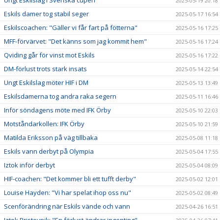
Ungt Eskilslag i Svenska cupen
2025-05-19 20:18
Eskils damer tog stabil seger
2025-05-17 16:54
Eskilscoachen: "Gäller vi får fart på fötterna"
2025-05-16 17:25
MFF-förvärvet: "Det känns som jag kommit hem"
2025-05-16 17:24
Qviding går för vinst mot Eskils
2025-05-16 17:22
DM-förlust trots stark insats
2025-05-14 22:54
Ungt Eskilslag möter HIF i DM
2025-05-13 13:49
Eskilsdamerna tog andra raka segern
2025-05-11 16:46
Inför söndagens möte med IFK Örby
2025-05-10 22:03
Motståndarkollen: IFK Örby
2025-05-10 21:59
Matilda Eriksson på väg tillbaka
2025-05-08 11:18
Eskils vann derbyt på Olympia
2025-05-04 17:55
Iztok inför derbyt
2025-05-04 08:09
HIF-coachen: "Det kommer bli ett tufft derby"
2025-05-02 12:01
Louise Hayden: "Vi har spelat ihop oss nu"
2025-05-02 08:49
Scenförändring när Eskils vände och vann
2025-04-26 16:51