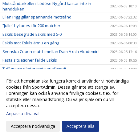
Motståndarkollen: Lödöse Nygård kastar inte in
2023-06-08 10:10
handduken
Ellen Pigg gillar spännande motstånd
2023-06-07 22:32
”Julle” hyllades för 200 matcher
2023-06-06 16:03
Eskils besegrade Eskils med 5-0
2023-06-06 16:00
Eskils mot Eskils ännu en gång
2023-06-06 00:30
Svenska Cupen-match mellan Dam A och Akademin!
2023-06-05 17:16
Fasta situationer fällde Eskils
2023-06-03 19:55
Tuff match väntar mot seriefavorit
2023-06-02 11:04
Motståndarkollen: Hårdsatsande Halmia med 14
2023-06-01 09:50
För att hemsidan ska fungera korrekt använder vi nödvändiga
nyförvärv
cookies från SportAdmin. Dessa går inte att stänga av.
”Aggi” närmar sig toppformen
2023-05-30 21:51
Föreningen kan också använda frivilliga cookies, t.ex. för
statistik eller marknadsföring. Du väljer själv om du vill
IS Halmia - Eskilsminne IF
2023-05-30 10:56
acceptera dessa.
Alma Bertilssons hat trick sänkte Mariebo
2023-05-27 19:38
Anpassa dina val
Motståndarkollen: Mariebo IK satsar på egna talanger
2023-05-23 19:33
Eskilsminne IF - Mariebo IK
2023-05-23 14:58
Acceptera nödvändiga
Acceptera alla
Alma inne på femte paret fotbollsskor
2023-05-23 11:42