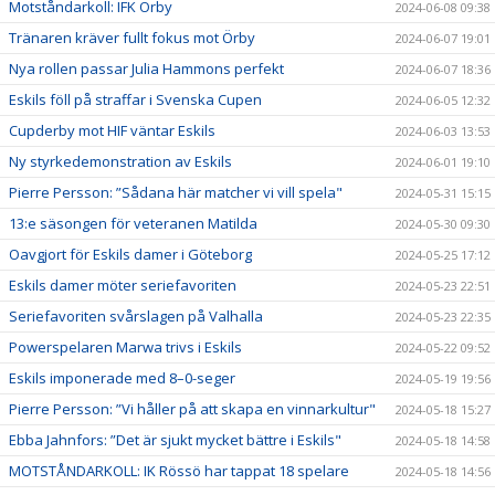
Motståndarkoll: IFK Örby
2024-06-08 09:38
Tränaren kräver fullt fokus mot Örby
2024-06-07 19:01
Nya rollen passar Julia Hammons perfekt
2024-06-07 18:36
Eskils föll på straffar i Svenska Cupen
2024-06-05 12:32
Cupderby mot HIF väntar Eskils
2024-06-03 13:53
Ny styrkedemonstration av Eskils
2024-06-01 19:10
Pierre Persson: ”Sådana här matcher vi vill spela"
2024-05-31 15:15
13:e säsongen för veteranen Matilda
2024-05-30 09:30
Oavgjort för Eskils damer i Göteborg
2024-05-25 17:12
Eskils damer möter seriefavoriten
2024-05-23 22:51
Seriefavoriten svårslagen på Valhalla
2024-05-23 22:35
Powerspelaren Marwa trivs i Eskils
2024-05-22 09:52
Eskils imponerade med 8–0-seger
2024-05-19 19:56
Pierre Persson: ”Vi håller på att skapa en vinnarkultur"
2024-05-18 15:27
Ebba Jahnfors: ”Det är sjukt mycket bättre i Eskils"
2024-05-18 14:58
MOTSTÅNDARKOLL: IK Rössö har tappat 18 spelare
2024-05-18 14:56