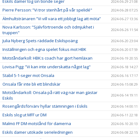
Eskils damer tog sin tionde seger
2024-06-29 21:08
Pierre Persson: ”Vi tror stenhårt på vår spelidé"
2024-06-28 07:25
Älmhultstränaren ”Vi vill vara ett jobbigt lag att möta”
2024-06-27 13:36
Nova Karlsson: ”Självförtroende och ödmjukhet i
2024-06-26 11:54
truppen"
Julia Nyberg Spets räddade Eskilspoäng
2024-06-20 23:04
Inställningen och egna spelet fokus mot HBK
2024-06-20 07:59
Motståndarkoll: HBK:s coach har gjort hemläxan
2024-06-19 20:55
Lovisa Pigg: ”Vi kan inte underskatta något lag"
2024-06-18 14:27
Stabil 5-1-seger mot Onsala
2024-06-16 17:17
Onsala får inte bli ett blindskär
2024-06-15 08:29
Motståndarkoll: Onsala på rätt väg när man gästar
2024-06-14 19:11
Eskils
Rosengårdsförvärv hyllar stämningen i Eskils
2024-06-14 00:11
Eskils slog ut MFF ur DM
2024-06-11 22:18
Malmö FF DM-motstånd för damerna
2024-06-10 20:13
Eskils damer utökade serieledningen
2024-06-08 22:15