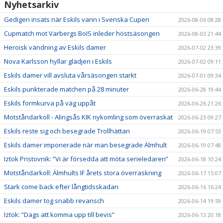
Nyhetsarkiv
Gedigen insats när Eskils vann i Svenska Cupen
2026-08-06 08:28
Cupmatch mot Varbergs BoIS inleder höstsäsongen
2026-08-03 21:44
Heroisk vändning av Eskils damer
2026-07-02 23:39
Nova Karlsson hyllar glädjen i Eskils
2026-07-02 09:11
Eskils damer vill avsluta vårsäsongen starkt
2026-07-01 09:34
Eskils punkterade matchen på 28 minuter
2026-06-28 19:44
Eskils formkurva på väg uppåt
2026-06-26 21:26
Motståndarkoll - Alingsås KIK nykomling som överraskat
2026-06-23 09:27
Eskils reste sig och besegrade Trollhättan
2026-06-19 07:53
Eskils damer imponerade när man besegrade Älmhult
2026-06-19 07:48
Iztok Pristovnik: ”Vi är försedda att möta serieledaren”
2026-06-18 10:24
Motståndarkoll: Älmhults IF årets stora överraskning
2026-06-17 15:07
Stark come back efter långtidsskadan
2026-06-16 16:24
Eskils damer tog snabb revansch
2026-06-14 19:59
Iztok: ”Dags att komma upp till bevis”
2026-06-13 20:18