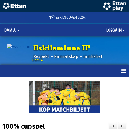
ESKILSCUPEN 2026!
DAM A
LOGGA IN
Eskilsminne IF
Respekt – Kamratskap – Jämlikhet
Dam A
HEM
NYHETER
KALENDER
TRUPPEN
100% cupspel
<
>