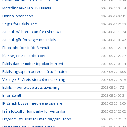
Eskilscoachen varnar för Halmia
2025-06-05 22:14
Motståndarkollen : IS Halmia
2025-06-05 00:54
Hanna Johansson
2025-06-04 07:15
Seger för Eskils Dam!
2025-06-01 21:39
Älmhult på bortaplan för Eskils Dam
2025-06-01 11:34
Älmhult går för seger mot Eskils
2025-06-01 08:42
Ebba Jahnfors inför Älmhult
2025-05-30 22:54
Klar seger trots trötta ben
2025-05-28 22:27
Eskils damer möter toppkonkurrent
2025-05-28 00:54
Eskils lagkapten beredd på tuff match
2025-05-27 16:08
Vellinge IF - årets stora överraskning
2025-05-27 15:45
Eskils imponerade trots utvisning
2025-05-24 17:21
Inför Zenith
2025-05-24 09:31
IK Zenith bygger med egna spelare
2025-05-23 12:00
Från fotboll till lumparliv för Veronika
2025-05-21 23:02
Ungdomligt Eskils föll med flaggan i topp
2025-05-21 21:52