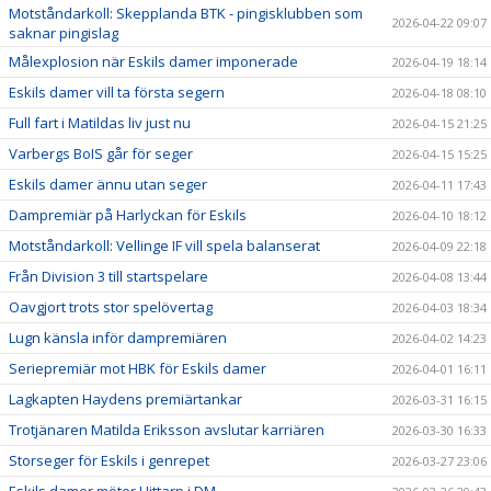
Motståndarkoll: Skepplanda BTK - pingisklubben som
2026-04-22 09:07
saknar pingislag
Målexplosion när Eskils damer imponerade
2026-04-19 18:14
Eskils damer vill ta första segern
2026-04-18 08:10
Full fart i Matildas liv just nu
2026-04-15 21:25
Varbergs BoIS går för seger
2026-04-15 15:25
Eskils damer ännu utan seger
2026-04-11 17:43
Dampremiär på Harlyckan för Eskils
2026-04-10 18:12
Motståndarkoll: Vellinge IF vill spela balanserat
2026-04-09 22:18
Från Division 3 till startspelare
2026-04-08 13:44
Oavgjort trots stor spelövertag
2026-04-03 18:34
Lugn känsla inför dampremiären
2026-04-02 14:23
Seriepremiär mot HBK för Eskils damer
2026-04-01 16:11
Lagkapten Haydens premiärtankar
2026-03-31 16:15
Trotjänaren Matilda Eriksson avslutar karriären
2026-03-30 16:33
Storseger för Eskils i genrepet
2026-03-27 23:06