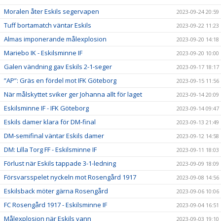
Moralen åter Eskils segervapen
2023-09-24 20:59
Tuff bortamatch väntar Eskils
2023-09-22 11:23
Almas imponerande målexplosion
2023-09-20 14:18
Mariebo IK - Eskilsminne IF
2023-09-20 10:00
Galen vändning gav Eskils 2-1-seger
2023-09-17 18:17
”AP”: Gräs en fördel mot IFK Göteborg
2023-09-15 11:56
När målskyttet sviker ger Johanna allt för laget
2023-09-14 20:09
Eskilsminne IF - IFK Göteborg
2023-09-14 09:47
Eskils damer klara för DM-final
2023-09-13 21:49
DM-semifinal väntar Eskils damer
2023-09-12 14:58
DM: Lilla Torg FF - Eskilsminne IF
2023-09-11 18:03
Förlust när Eskils tappade 3-1-ledning
2023-09-09 18:09
Försvarsspelet nyckeln mot Rosengård 1917
2023-09-08 14:56
Eskilsback möter gärna Rosengård
2023-09-06 10:06
FC Rosengård 1917 - Eskilsminne IF
2023-09-04 16:51
Målexplosion när Eskils vann
2023-09-03 19:10