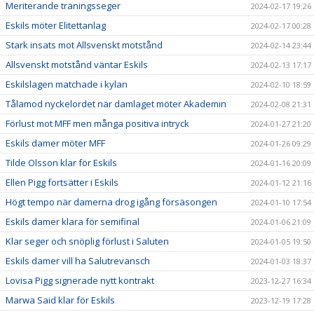
Meriterande träningsseger
2024-02-17 19:26
Eskils möter Elitettanlag
2024-02-17 00:28
Stark insats mot Allsvenskt motstånd
2024-02-14 23:44
Allsvenskt motstånd väntar Eskils
2024-02-13 17:17
Eskilslagen matchade i kylan
2024-02-10 18:59
Tålamod nyckelordet när damlaget möter Akademin
2024-02-08 21:31
Förlust mot MFF men många positiva intryck
2024-01-27 21:20
Eskils damer möter MFF
2024-01-26 09:29
Tilde Olsson klar för Eskils
2024-01-16 20:09
Ellen Pigg fortsätter i Eskils
2024-01-12 21:16
Högt tempo när damerna drog igång försäsongen
2024-01-10 17:54
Eskils damer klara för semifinal
2024-01-06 21:09
Klar seger och snöplig förlust i Saluten
2024-01-05 19:50
Eskils damer vill ha Salutrevansch
2024-01-03 18:37
Lovisa Pigg signerade nytt kontrakt
2023-12-27 16:34
Marwa Said klar för Eskils
2023-12-19 17:28