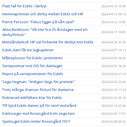
Platt fall för Eskils i derbyt
2024-04-13 19:40
Hemmapremiär och derby mellan Eskils och HIF
2024-04-13 08:15
Pierre Persson: ”Fokus ligger på vårt spel"
2024-04-12 15:00
Alma Bertilsson: ”Vill inte fira 25-årsdagen med en
2024-04-11 14:00
derbyförlust"
Motståndarkoll: HIF väl förberett för derbyt mot Eskils
2024-04-09 20:59
Eskils dam får tre lagkaptener
2024-04-07 14:17
Målexplosion för Eskils i premiären
2024-04-06 18:33
Seriepremiär mot ÖIS för damlaget
2024-04-05 18:20
Repris på seriepremiären för Eskils
2024-04-04 21:14
Saga Hagman: ”Äntligen dags för premiär"
2024-04-03 22:06
Trots många chanser förlust för damerna
2024-03-23 17:35
Rutinerad mittfältare klar för Eskils
2024-03-22 20:10
TFF bjöd Eskils damer på för stort motstånd
2024-03-16 22:46
Eskilsseger mot Rosengård trots sega ben
2024-03-09 17:31
Spelsuget Eskils möter Rosengård 1917
2024-03-08 09:23