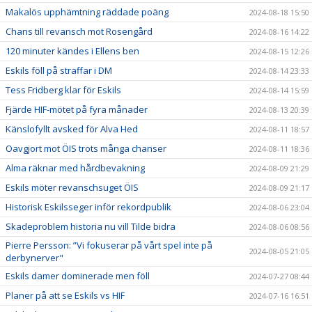
Makalös upphämtning räddade poäng
2024-08-18 15:50
Chans till revansch mot Rosengård
2024-08-16 14:22
120 minuter kändes i Ellens ben
2024-08-15 12:26
Eskils föll på straffar i DM
2024-08-14 23:33
Tess Fridberg klar för Eskils
2024-08-14 15:59
Fjärde HIF-mötet på fyra månader
2024-08-13 20:39
Känslofyllt avsked för Alva Hed
2024-08-11 18:57
Oavgjort mot ÖIS trots många chanser
2024-08-11 18:36
Alma räknar med hårdbevakning
2024-08-09 21:29
Eskils möter revanschsuget ÖIS
2024-08-09 21:17
Historisk Eskilsseger inför rekordpublik
2024-08-06 23:04
Skadeproblem historia nu vill Tilde bidra
2024-08-06 08:56
Pierre Persson: ”Vi fokuserar på vårt spel inte på
2024-08-05 21:05
derbynerver"
Eskils damer dominerade men föll
2024-07-27 08:44
Planer på att se Eskils vs HIF
2024-07-16 16:51