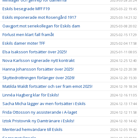
Miniläger och genrep för damerna
2025-03-28 20:24
Eskils besegrade MFF F19
2025-03-22 19:45
Eskils imponerade mot Rosengård 1917
2025-03-14 21:32
Oavgjort mot seriekollegan för Eskils dam
2025-03-08 20:02
Förlust men klart fall framåt
2025-02-15 17:29
Eskils damer möter TFF
2025-02-04 17:58
Elsa Isaksson fortsätter över 2025!
2025-01-11 08:05
Nova Karlsson signerade nytt kontrakt
2024-12-25 12:40
Hanna Johansson forsätter över 2025!
2024-12-23 20:38
Skyttedrottningen förlänger över 2026!
2024-12-20 15:30
Matilda Waldt fortsätter och ser fram emot 2025!
2024-12-19 18:34
Linnéa Hagberg klar för Eskils!
2024-12-16 11:05
Sacha Micha lägger av men fortsätter i Eskils
2024-12-13 17:44
Frida Ottosson ny assisterande i A-laget
2024-12-12 11:58
Iztok Pristovnik ny Damtränare i Eskils!
2024-12-10 14:42
Meriterad hemvändare till Eskils
2024-12-05 19:42