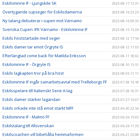
Eskilsminne IF - Ljungskile SK
2023-08-17 13:31
Övertygande cupseger för Eskilsdamerna
2023-08-16 23:25
Ny talang debuterar i cupen mot Värnamo
2023-08-16 09:35
Svenska Cupen: IFK Värnamo - Eskilsminne IF
2023-08-15 15:24
Eskils höststartade med seger
2023-08-12 17:54
Eskils damer tar emot Örgryte IS
2023-08-12 11:03
Efterlängtad come back för Matilda Eriksson
2023-08-11 18:02
Eskilsminne IF - Örgryte IS
2023-08-10 15:51
Eskils lagkapten tror på bra höst
2023-08-05 11:11
Eskilsminne IF ingår samarbetsavtal med Trelleborgs FF
2023-07-28 16:18
Eskilsspelare till Italienskt Serie A-lag
2023-07-28 10:31
Eskils damer stärker lagandan
2023-07-27 16:07
Eskils orkade inte stå emot starkt MFF
2023-06-30 22:56
Eskilsminne IF - Malmö FF
2023-06-26 15:03
Eskilstalang till Allsvenskan
2023-06-26 11:35
Eskilscoachen vill bibehålla hemmaformen
2023-06-21 23:08