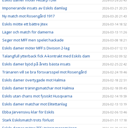
Eskils damer möter Hittarp i DM
2026-03-26 20:43
Imponerande insats av Eskils damlag
2026-03-21 20:25
Ny match mot Rosengård 1917
2026-03-20 21:43
Eskils mötte ett bättre Jitex
2026-03-14 18:52
Läger och match för damerna
2026-03-13 11:26
Seger mot MFF men spelet hackade
2026-03-08 18:21
Eskils damer möter MFF:s Division 2-lag
2026-03-07 12:13
Talangfull ytterback fick A-kontrakt med Eskils dam
2026-03-02 09:52
Eskils damer bjöd på årets bästa insats
2026-02-25 22:42
Tränaren vill se bra försvarsspel mot Rosengård
2026-02-24 19:46
Eskils damer övertygade mot Halmia
2026-02-18 22:51
Eskils damer träningsmatchar mot Halmia
2026-02-18 09:45
Eskils utan chans mot fysiskt Husqvarna
2026-02-14 19:59
Eskils damer matchar mot Elitettanlag
2026-02-13 13:19
Ebba Järvensivu klar för Eskils
2026-02-06 13:46
Stark Eskilsmatch trots förlust
2026-01-31 17:18