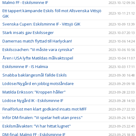
Malmö FF - Eskilsminne IF
2023-10-12 09:36
Ett tappert kämpande Eskils föll mot Allsvenska Vittsjö
2023-10-11 21:12
GIK
Svenska Cupen: Eskilsminne IF - Vittsjö GIK
2023-10-09 13:39
Stark insats gav Eskilsseger
2023-10-07 20:13
Damernas match flyttad till Harlyckan!
2023-10-06 14:24
Eskilscoachen: ”Vi måste vara cyniska"
2023-10-06 10:56
Åren i USA lyfte Matildas målvaktsspel
2023-10-04 11:07
Eskilsminne IF - IS Halmia
2023-10-03 17:11
Snabba baklängesmål fällde Eskils
2023-09-30 16:48
Lödöse/Nygård en jobbig motståndare
2023-09-29 09:18
Matilda Eriksson: ”Kroppen håller"
2023-09-28 22:03
Lödöse Nygård IK - Eskilsminne IF
2023-09-28 14:53
Finalförlust men klart godkänd insats mot MFF
2023-09-27 22:33
Inför DM-finalen: ”Vi spelar helt utan press"
2023-09-26 14:52
Eskilsmålvakten: ”Vi har hittat lugnet"
2023-09-25 22:41
DM-final: Malmö FF - Eskilsminne IF
2023-09-25 18:30