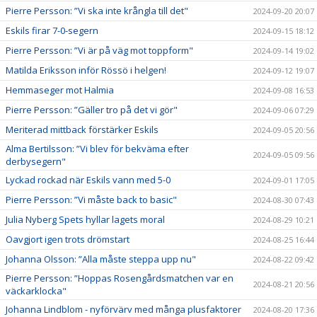
Pierre Persson: ”Vi ska inte krångla till det"
2024-09-20 20:07
Eskils firar 7-0-segern
2024-09-15 18:12
Pierre Persson: ”Vi är på väg mot toppform"
2024-09-14 19:02
Matilda Eriksson inför Rössö i helgen!
2024-09-12 19:07
Hemmaseger mot Halmia
2024-09-08 16:53
Pierre Persson: ”Gäller tro på det vi gör"
2024-09-06 07:29
Meriterad mittback förstärker Eskils
2024-09-05 20:56
Alma Bertilsson: ”Vi blev för bekväma efter
2024-09-05 09:56
derbysegern"
Lyckad rockad när Eskils vann med 5-0
2024-09-01 17:05
Pierre Persson: ”Vi måste back to basic"
2024-08-30 07:43
Julia Nyberg Spets hyllar lagets moral
2024-08-29 10:21
Oavgjort igen trots drömstart
2024-08-25 16:44
Johanna Olsson: ”Alla måste steppa upp nu"
2024-08-22 09:42
Pierre Persson: ”Hoppas Rosengårdsmatchen var en
2024-08-21 20:56
väckarklocka"
Johanna Lindblom - nyförvärv med många plusfaktorer
2024-08-20 17:36