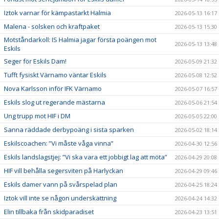
Iztok varnar för kämpastarkt Halmia
2026-05-13 16:17
Malena - solsken och kraftpaket
2026-05-13 15:30
Motståndarkoll: IS Halmia jagar första poängen mot
2026-05-13 13:48
Eskils
Seger för Eskils Dam!
2026-05-09 21:32
Tufft fysiskt Värnamo väntar Eskils
2026-05-08 12:52
Nova Karlsson inför IFK Värnamo
2026-05-07 16:57
Eskils slog ut regerande mästarna
2026-05-06 21:54
Ung trupp mot HIF i DM
2026-05-05 22:00
Sanna räddade derbypoäng i sista sparken
2026-05-02 18:14
Eskilscoachen: ”Vi måste våga vinna”
2026-04-30 12:56
Eskils landslagstjej: ”Vi ska vara ett jobbigt lag att möta”
2026-04-29 20:08
HIF vill behålla segersviten på Harlyckan
2026-04-29 09:46
Eskils damer vann på svårspelad plan
2026-04-25 18:24
Iztok vill inte se någon underskattning
2026-04-24 14:32
Elin tillbaka från skidparadiset
2026-04-23 13:51