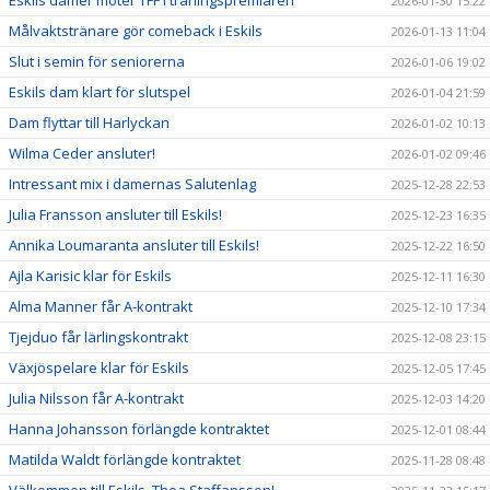
Eskils damer möter TFF i träningspremiären
2026-01-30 15:22
Målvaktstränare gör comeback i Eskils
2026-01-13 11:04
Slut i semin för seniorerna
2026-01-06 19:02
Eskils dam klart för slutspel
2026-01-04 21:59
Dam flyttar till Harlyckan
2026-01-02 10:13
Wilma Ceder ansluter!
2026-01-02 09:46
Intressant mix i damernas Salutenlag
2025-12-28 22:53
Julia Fransson ansluter till Eskils!
2025-12-23 16:35
Annika Loumaranta ansluter till Eskils!
2025-12-22 16:50
Ajla Karisic klar för Eskils
2025-12-11 16:30
Alma Manner får A-kontrakt
2025-12-10 17:34
Tjejduo får lärlingskontrakt
2025-12-08 23:15
Växjöspelare klar för Eskils
2025-12-05 17:45
Julia Nilsson får A-kontrakt
2025-12-03 14:20
Hanna Johansson förlängde kontraktet
2025-12-01 08:44
Matilda Waldt förlängde kontraktet
2025-11-28 08:48