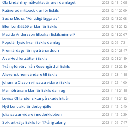
Ola Lindahl ny målvaktstränare i damlaget
2023-12-15 10:05
Rutinerad mittback klar för Eskils
2023-12-14 20:09
Sacha Micha: ”För tidigt lägga av"
2023-12-13 20:08
Ellen Lon&#269;ar klar för Eskils
2023-12-11 20:52
Matilda Andersson tillbaka i Eskilsminne IF
2023-12-11 20:07
Populär fysio kvar i Eskils damlag
2023-12-09 17:31
Premiärdags för nya tränarduon
2023-12-04 23:47
Alva Hed fortsätter i Eskils
2023-12-01 21:59
Två nyförvärv från Rosengård till Eskils
2023-11-23 22:10
Allsvensk hemvändare till Eskils
2023-11-23 11:55
Johanna Olsson vill satsa vidare i Eskils
2023-11-22 11:00
Malmötränare klar för Eskils damlag
2023-11-16 21:55
Lovisa Ohlander siktar på skadefritt år
2023-11-16 21:52
Nytt kontrakt för derbyhjälte
2023-11-12 12:40
Julia satsar vidare i moderklubben
2023-11-12 12:39
Solklart välja Eskils för 17-årig talang
2023-11-09 17:47