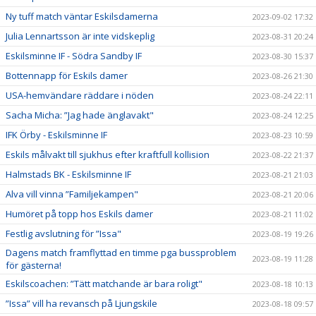
Ny tuff match väntar Eskilsdamerna
2023-09-02 17:32
Julia Lennartsson är inte vidskeplig
2023-08-31 20:24
Eskilsminne IF - Södra Sandby IF
2023-08-30 15:37
Bottennapp för Eskils damer
2023-08-26 21:30
USA-hemvändare räddare i nöden
2023-08-24 22:11
Sacha Micha: ”Jag hade änglavakt"
2023-08-24 12:25
IFK Örby - Eskilsminne IF
2023-08-23 10:59
Eskils målvakt till sjukhus efter kraftfull kollision
2023-08-22 21:37
Halmstads BK - Eskilsminne IF
2023-08-21 21:03
Alva vill vinna ”Familjekampen"
2023-08-21 20:06
Humöret på topp hos Eskils damer
2023-08-21 11:02
Festlig avslutning för ”Issa"
2023-08-19 19:26
Dagens match framflyttad en timme pga bussproblem
2023-08-19 11:28
för gästerna!
Eskilscoachen: ”Tätt matchande är bara roligt"
2023-08-18 10:13
”Issa” vill ha revansch på Ljungskile
2023-08-18 09:57