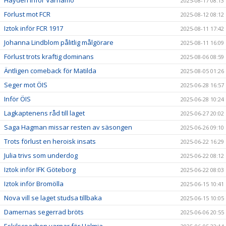
Hayden inför Värnamo
2025-08-17 08:13
Förlust mot FCR
2025-08-12 08:12
Iztok inför FCR 1917
2025-08-11 17:42
Johanna Lindblom pålitlig målgörare
2025-08-11 16:09
Förlust trots kraftig dominans
2025-08-06 08:59
Äntligen comeback för Matilda
2025-08-05 01:26
Seger mot ÖIS
2025-06-28 16:57
Inför ÖIS
2025-06-28 10:24
Lagkaptenens råd till laget
2025-06-27 20:02
Saga Hagman missar resten av säsongen
2025-06-26 09:10
Trots förlust en heroisk insats
2025-06-22 16:29
Julia trivs som underdog
2025-06-22 08:12
Iztok inför IFK Göteborg
2025-06-22 08:03
Iztok inför Bromölla
2025-06-15 10:41
Nova vill se laget studsa tillbaka
2025-06-15 10:05
Damernas segerrad bröts
2025-06-06 20:55