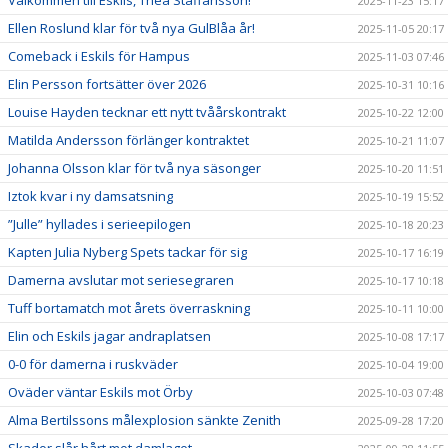
Välkommen till Eskils, Thea Staffansson!
2025-11-23 15:17
Ellen Roslund klar för två nya GulBlåa år!
2025-11-05 20:17
Comeback i Eskils för Hampus
2025-11-03 07:46
Elin Persson fortsätter över 2026
2025-10-31 10:16
Louise Hayden tecknar ett nytt tvåårskontrakt
2025-10-22 12:00
Matilda Andersson förlänger kontraktet
2025-10-21 11:07
Johanna Olsson klar för två nya säsonger
2025-10-20 11:51
Iztok kvar i ny damsatsning
2025-10-19 15:52
”Julle” hyllades i serieepilogen
2025-10-18 20:23
Kapten Julia Nyberg Spets tackar för sig
2025-10-17 16:19
Damerna avslutar mot seriesegraren
2025-10-17 10:18
Tuff bortamatch mot årets överraskning
2025-10-11 10:00
Elin och Eskils jagar andraplatsen
2025-10-08 17:17
0-0 för damerna i ruskväder
2025-10-04 19:00
Oväder väntar Eskils mot Örby
2025-10-03 07:48
Alma Bertilssons målexplosion sänkte Zenith
2025-09-28 17:20