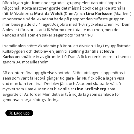
Båda lagen gick fram obesegrade i gruppspelet utan att släppa in
något mål. Korta matcher gjorde det målsnålt och det gällde att hålla
tätt. Målvakterna
Matilda Waldt
(Dam A) och
Lina Karlsson
(Akademi)
imponerade båda. Akademi hade på pappret den tuffaste gruppen
men besegrade div 1 laget Dösjöbro med 1-0 i nyckelmatchen. För Dam
A blev ett försvarsstarkt IK Wormo den tätaste matchen, men det
kändes ändå som en säker seger trots "bara" 1-0.
I semifinalen stötte Akademin på ännu ett division 1 lag i nyuppflyttade
Kullabygden och det blev en jämn tillställning där till sist
Nova
Karlsson
smällde in avgörande 1-0. Dam A fick en enklare resa i semin
genom 3-0 mot Billesholm.
Så en intern finaluppgörelse väntade. Skönt att lagen slapp mötas i
semi som varit fallet två gånger tidigare i år. Nu fick båda lagen visa
vad man kan i en final. Det blev jämt och Akademi skapade väl så
mycket som Dam A. Men det blev till sist
Linn Strömberg
som
avgjorde till As fördel. Men det var två nöjda lag som samlade för
gemensam segerfotografering.