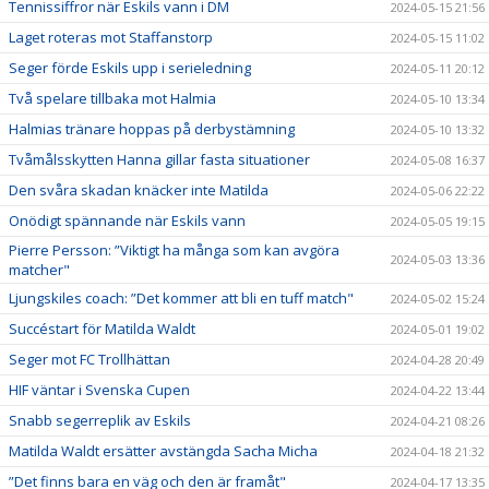
Tennissiffror när Eskils vann i DM
2024-05-15 21:56
Laget roteras mot Staffanstorp
2024-05-15 11:02
Seger förde Eskils upp i serieledning
2024-05-11 20:12
Två spelare tillbaka mot Halmia
2024-05-10 13:34
Halmias tränare hoppas på derbystämning
2024-05-10 13:32
Tvåmålsskytten Hanna gillar fasta situationer
2024-05-08 16:37
Den svåra skadan knäcker inte Matilda
2024-05-06 22:22
Onödigt spännande när Eskils vann
2024-05-05 19:15
Pierre Persson: ”Viktigt ha många som kan avgöra
2024-05-03 13:36
matcher"
Ljungskiles coach: ”Det kommer att bli en tuff match"
2024-05-02 15:24
Succéstart för Matilda Waldt
2024-05-01 19:02
Seger mot FC Trollhättan
2024-04-28 20:49
HIF väntar i Svenska Cupen
2024-04-22 13:44
Snabb segerreplik av Eskils
2024-04-21 08:26
Matilda Waldt ersätter avstängda Sacha Micha
2024-04-18 21:32
”Det finns bara en väg och den är framåt"
2024-04-17 13:35