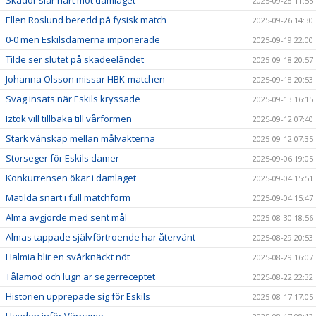
Skador slår hårt mot damlaget
2025-09-28 11:55
Ellen Roslund beredd på fysisk match
2025-09-26 14:30
0-0 men Eskilsdamerna imponerade
2025-09-19 22:00
Tilde ser slutet på skadeeländet
2025-09-18 20:57
Johanna Olsson missar HBK-matchen
2025-09-18 20:53
Svag insats när Eskils kryssade
2025-09-13 16:15
Iztok vill tillbaka till vårformen
2025-09-12 07:40
Stark vänskap mellan målvakterna
2025-09-12 07:35
Storseger för Eskils damer
2025-09-06 19:05
Konkurrensen ökar i damlaget
2025-09-04 15:51
Matilda snart i full matchform
2025-09-04 15:47
Alma avgjorde med sent mål
2025-08-30 18:56
Almas tappade självförtroende har återvänt
2025-08-29 20:53
Halmia blir en svårknäckt nöt
2025-08-29 16:07
Tålamod och lugn är segerreceptet
2025-08-22 22:32
Historien upprepade sig för Eskils
2025-08-17 17:05