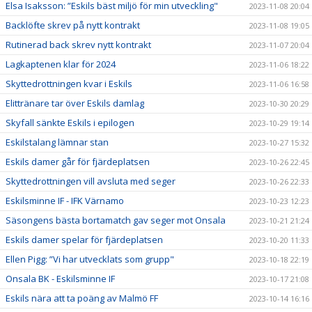
Elsa Isaksson: ”Eskils bäst miljö för min utveckling"
2023-11-08 20:04
Backlöfte skrev på nytt kontrakt
2023-11-08 19:05
Rutinerad back skrev nytt kontrakt
2023-11-07 20:04
Lagkaptenen klar för 2024
2023-11-06 18:22
Skyttedrottningen kvar i Eskils
2023-11-06 16:58
Elittränare tar över Eskils damlag
2023-10-30 20:29
Skyfall sänkte Eskils i epilogen
2023-10-29 19:14
Eskilstalang lämnar stan
2023-10-27 15:32
Eskils damer går för fjärdeplatsen
2023-10-26 22:45
Skyttedrottningen vill avsluta med seger
2023-10-26 22:33
Eskilsminne IF - IFK Värnamo
2023-10-23 12:23
Säsongens bästa bortamatch gav seger mot Onsala
2023-10-21 21:24
Eskils damer spelar för fjärdeplatsen
2023-10-20 11:33
Ellen Pigg: ”Vi har utvecklats som grupp"
2023-10-18 22:19
Onsala BK - Eskilsminne IF
2023-10-17 21:08
Eskils nära att ta poäng av Malmö FF
2023-10-14 16:16