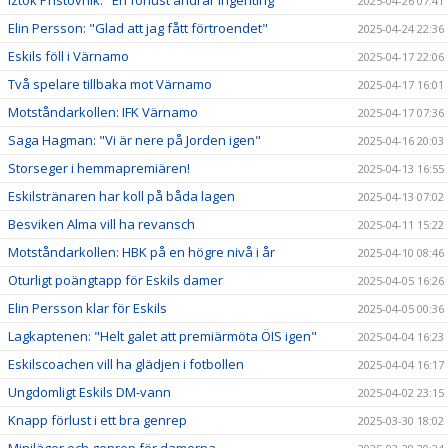
Iztok Pristovnik: "En förlust ändrar ingenting"
2025-04-26 07:41
Elin Persson: "Glad att jag fått förtroendet"
2025-04-24 22:36
Eskils föll i Värnamo
2025-04-17 22:06
Två spelare tillbaka mot Värnamo
2025-04-17 16:01
Motståndarkollen: IFK Värnamo
2025-04-17 07:36
Saga Hagman: "Vi är nere på Jorden igen"
2025-04-16 20:03
Storseger i hemmapremiären!
2025-04-13 16:55
Eskilstränaren har koll på båda lagen
2025-04-13 07:02
Besviken Alma vill ha revansch
2025-04-11 15:22
Motståndarkollen: HBK på en högre nivå i år
2025-04-10 08:46
Oturligt poängtapp för Eskils damer
2025-04-05 16:26
Elin Persson klar för Eskils
2025-04-05 00:36
Lagkaptenen: "Helt galet att premiärmöta ÖIS igen"
2025-04-04 16:23
Eskilscoachen vill ha glädjen i fotbollen
2025-04-04 16:17
Ungdomligt Eskils DM-vann
2025-04-02 23:15
Knapp förlust i ett bra genrep
2025-03-30 18:02