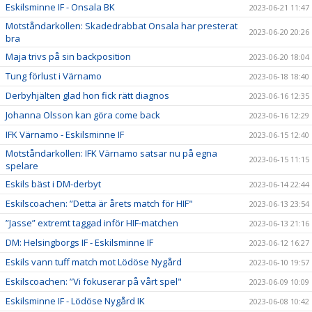
Eskilsminne IF - Onsala BK
2023-06-21 11:47
Motståndarkollen: Skadedrabbat Onsala har presterat
2023-06-20 20:26
bra
Maja trivs på sin backposition
2023-06-20 18:04
Tung förlust i Värnamo
2023-06-18 18:40
Derbyhjälten glad hon fick rätt diagnos
2023-06-16 12:35
Johanna Olsson kan göra come back
2023-06-16 12:29
IFK Värnamo - Eskilsminne IF
2023-06-15 12:40
Motståndarkollen: IFK Värnamo satsar nu på egna
2023-06-15 11:15
spelare
Eskils bäst i DM-derbyt
2023-06-14 22:44
Eskilscoachen: ”Detta är årets match för HIF"
2023-06-13 23:54
”Jasse” extremt taggad inför HIF-matchen
2023-06-13 21:16
DM: Helsingborgs IF - Eskilsminne IF
2023-06-12 16:27
Eskils vann tuff match mot Lödöse Nygård
2023-06-10 19:57
Eskilscoachen: ”Vi fokuserar på vårt spel"
2023-06-09 10:09
Eskilsminne IF - Lödöse Nygård IK
2023-06-08 10:42