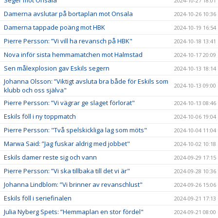
Seger mot Onsala
2024-10-27 18:01
Damerna avslutar på bortaplan mot Onsala
2024-10-26 10:36
Damerna tappade poäng mot HBK
2024-10-19 16:54
Pierre Persson: ”Vi vill ha revansch på HBK"
2024-10-18 13:41
Nova inför sista hemmamatchen mot Halmstad
2024-10-17 20:09
Sen målexplosion gav Eskils segern
2024-10-13 18:14
Johanna Olsson: ”Viktigt avsluta bra både för Eskils som
2024-10-13 09:00
klubb och oss själva"
Pierre Persson: ”Vi vägrar ge slaget förlorat"
2024-10-13 08:46
Eskils föll i ny toppmatch
2024-10-06 19:04
Pierre Persson: "Två spelskickliga lag som möts"
2024-10-04 11:04
Marwa Said: ”Jag fuskar aldrig med jobbet"
2024-10-02 10:18
Eskils damer reste sig och vann
2024-09-29 17:15
Pierre Persson: ”Vi ska tillbaka till det vi är"
2024-09-28 10:36
Johanna Lindblom: ”Vi brinner av revanschlust"
2024-09-26 15:06
Eskils föll i seriefinalen
2024-09-21 17:13
Julia Nyberg Spets: ”Hemmaplan en stor fördel"
2024-09-21 08:00