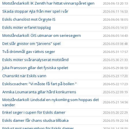
Motståndarkoll: IK Zenith har hittat vinnarspåret igen
2026-06-13 20:13
Skada stoppar Ajla från mer spel i vår
2026-06-11 16:53
Eskils chanslöst mot Örgryte IS
2026-06-06 18:05
Eskils möter erfaret topplag
2026-06-05 14:51
Motståndarkoll: ÖIS utmanar om seriesegern
2026-06-05 14:43
Det slår gnistor om ”Järvens” spel
2026-06-03 08:48
Två drömmål gav rättvis seger
2026-05-31 17:57
Eskils möter svåranalyserat motstånd
2026-05-30 21:33
Julia Fransson gillar det fysiska spelet
2026-05-29 08:53
Chansrikt när Eskils vann
2026-05-23 17:20
Eskilscoachen: ”Vi måste få fart på bollen ”
2026-05-22 17:23
Annika Loumaranta gillar hård konkurrens
2026-05-22 09:19
Motståndarkoll: Lindsdal en nykomling som hoppas det
2026-05-21 14:56
vänder
Enkel seger i cupen för Eskils damer
2026-05-20 22:29
Eskils damer får chans studsa tillbaka
2026-05-19 22:14
Förlust mot seriejumbon för Eskils damer
2026-05-14 18:55