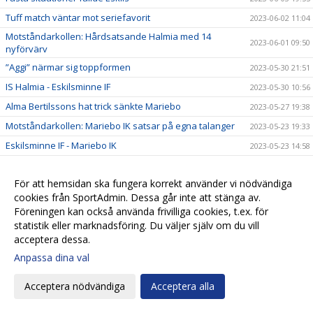
Tuff match väntar mot seriefavorit
2023-06-02 11:04
Motståndarkollen: Hårdsatsande Halmia med 14
2023-06-01 09:50
nyförvärv
”Aggi” närmar sig toppformen
2023-05-30 21:51
IS Halmia - Eskilsminne IF
2023-05-30 10:56
Alma Bertilssons hat trick sänkte Mariebo
2023-05-27 19:38
Motståndarkollen: Mariebo IK satsar på egna talanger
2023-05-23 19:33
Eskilsminne IF - Mariebo IK
2023-05-23 14:58
Alma inne på femte paret fotbollsskor
2023-05-23 11:42
För att hemsidan ska fungera korrekt använder vi nödvändiga
Eskils tappade segern i slutminuterna
2023-05-20 18:00
cookies från SportAdmin. Dessa går inte att stänga av.
IFK Göteborg - Eskilsminne IF
2023-05-18 15:35
Föreningen kan också använda frivilliga cookies, t.ex. för
Motståndarkollen: IFK Göteborg jobbar med liten trupp
statistik eller marknadsföring. Du väljer själv om du vill
2023-05-17 13:38
acceptera dessa.
Ingen ljusning på skadefronten
2023-05-17 13:37
Anpassa dina val
Alva Hed hyllar Eskils fysik och kondition
2023-05-16 19:31
Kämpamatch när Eskils kryssade
2023-05-14 18:02
Acceptera nödvändiga
Acceptera alla
Eskilscoachen: ”Bra tillfälle studsa tillbaka"
2023-05-12 09:30