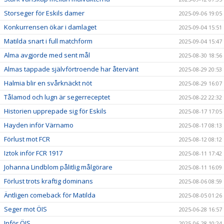
Storseger för Eskils damer
2025-09-06 19:05
Konkurrensen ökar i damlaget
2025-09-04 15:51
Matilda snart i full matchform
2025-09-04 15:47
Alma avgjorde med sent mål
2025-08-30 18:56
Almas tappade självförtroende har återvänt
2025-08-29 20:53
Halmia blir en svårknäckt nöt
2025-08-29 16:07
Tålamod och lugn är segerreceptet
2025-08-22 22:32
Historien upprepade sig för Eskils
2025-08-17 17:05
Hayden inför Värnamo
2025-08-17 08:13
Förlust mot FCR
2025-08-12 08:12
Iztok inför FCR 1917
2025-08-11 17:42
Johanna Lindblom pålitlig målgörare
2025-08-11 16:09
Förlust trots kraftig dominans
2025-08-06 08:59
Äntligen comeback för Matilda
2025-08-05 01:26
Seger mot ÖIS
2025-06-28 16:57
Inför ÖIS
2025-06-28 10:24