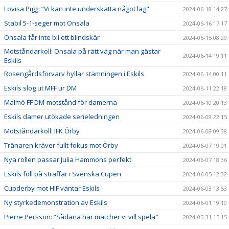
Lovisa Pigg: ”Vi kan inte underskatta något lag"
2024-06-18 14:27
Stabil 5-1-seger mot Onsala
2024-06-16 17:17
Onsala får inte bli ett blindskär
2024-06-15 08:29
Motståndarkoll: Onsala på rätt väg när man gästar
2024-06-14 19:11
Eskils
Rosengårdsförvärv hyllar stämningen i Eskils
2024-06-14 00:11
Eskils slog ut MFF ur DM
2024-06-11 22:18
Malmö FF DM-motstånd för damerna
2024-06-10 20:13
Eskils damer utökade serieledningen
2024-06-08 22:15
Motståndarkoll: IFK Örby
2024-06-08 09:38
Tränaren kräver fullt fokus mot Örby
2024-06-07 19:01
Nya rollen passar Julia Hammons perfekt
2024-06-07 18:36
Eskils föll på straffar i Svenska Cupen
2024-06-05 12:32
Cupderby mot HIF väntar Eskils
2024-06-03 13:53
Ny styrkedemonstration av Eskils
2024-06-01 19:10
Pierre Persson: ”Sådana här matcher vi vill spela"
2024-05-31 15:15