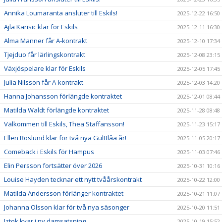
Annika Loumaranta ansluter till Eskils!
2025-12-22 16:50
Ajla Karisic klar för Eskils
2025-12-11 16:30
Alma Manner får A-kontrakt
2025-12-10 17:34
Tjejduo får lärlingskontrakt
2025-12-08 23:15
Växjöspelare klar för Eskils
2025-12-05 17:45
Julia Nilsson får A-kontrakt
2025-12-03 14:20
Hanna Johansson förlängde kontraktet
2025-12-01 08:44
Matilda Waldt förlängde kontraktet
2025-11-28 08:48
Välkommen till Eskils, Thea Staffansson!
2025-11-23 15:17
Ellen Roslund klar för två nya GulBlåa år!
2025-11-05 20:17
Comeback i Eskils för Hampus
2025-11-03 07:46
Elin Persson fortsätter över 2026
2025-10-31 10:16
Louise Hayden tecknar ett nytt tvåårskontrakt
2025-10-22 12:00
Matilda Andersson förlänger kontraktet
2025-10-21 11:07
Johanna Olsson klar för två nya säsonger
2025-10-20 11:51
Iztok kvar i ny damsatsning
2025-10-19 15:52