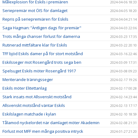
Målexplosion för Eskils i premiären
2024-04-06 18:33
Seriepremiär mot ÖIS för damlaget
2024-04-05 18:20
Repris på seriepremiären för Eskils
2024-04-04 21:14
Saga Hagman: ”Äntligen dags för premiär"
2024-04-03 22:06
Trots många chanser förlust för damerna
2024-03-23 17:35
Rutinerad mittfältare klar för Eskils
2024-03-22 20:10
TFF bjöd Eskils damer på för stort motstånd
2024-03-16 22:46
Eskilsseger mot Rosengård trots sega ben
2024-03-09 17:31
Spelsuget Eskils möter Rosengård 1917
2024-03-08 09:23
Meriterande träningsseger
2024-02-17 19:26
Eskils möter Elitettanlag
2024-02-17 00:28
Stark insats mot Allsvenskt motstånd
2024-02-14 23:44
Allsvenskt motstånd väntar Eskils
2024-02-13 17:17
Eskilslagen matchade i kylan
2024-02-10 18:59
Tålamod nyckelordet när damlaget möter Akademin
2024-02-08 21:31
Förlust mot MFF men många positiva intryck
2024-01-27 21:20