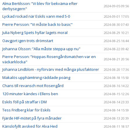
Alma Bertilsson: ”Vi blev för bekväma efter
2024-09-05 09:56
derbysegern"
Lyckad rockad när Eskils vann med 5-0
2024-09-01 17:05
Pierre Persson: ”Vi måste back to basic"
2024-08-30 07:43
Julia Nyberg Spets hyllar lagets moral
2024-08-29 10:21
Oavgjort igen trots drömstart
2024-08-25 16:44
Johanna Olsson: ”Alla måste steppa upp nu"
2024-08-22 09:42
Pierre Persson: ”Hoppas Rosengårdsmatchen var en
2024-08-21 20:56
väckarklocka"
Johanna Lindblom - nyförvärv med många plusfaktorer
2024-08-20 17:36
Makalös upphämtning räddade poäng
2024-08-18 15:50
Chans till revansch mot Rosengård
2024-08-16 14:22
120 minuter kändes i Ellens ben
2024-08-15 12:26
Eskils föll på straffar i DM
2024-08-14 23:33
Tess Fridberg klar för Eskils
2024-08-14 15:59
Fjärde HIF-mötet på fyra månader
2024-08-13 20:39
Känslofyllt avsked för Alva Hed
2024-08-11 18:57