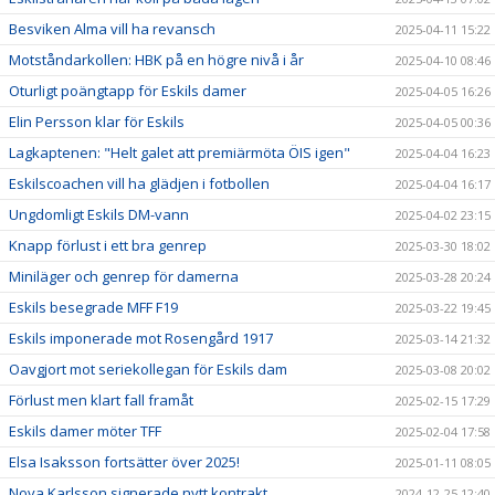
Besviken Alma vill ha revansch
2025-04-11 15:22
Motståndarkollen: HBK på en högre nivå i år
2025-04-10 08:46
Oturligt poängtapp för Eskils damer
2025-04-05 16:26
Elin Persson klar för Eskils
2025-04-05 00:36
Lagkaptenen: "Helt galet att premiärmöta ÖIS igen"
2025-04-04 16:23
Eskilscoachen vill ha glädjen i fotbollen
2025-04-04 16:17
Ungdomligt Eskils DM-vann
2025-04-02 23:15
Knapp förlust i ett bra genrep
2025-03-30 18:02
Miniläger och genrep för damerna
2025-03-28 20:24
Eskils besegrade MFF F19
2025-03-22 19:45
Eskils imponerade mot Rosengård 1917
2025-03-14 21:32
Oavgjort mot seriekollegan för Eskils dam
2025-03-08 20:02
Förlust men klart fall framåt
2025-02-15 17:29
Eskils damer möter TFF
2025-02-04 17:58
Elsa Isaksson fortsätter över 2025!
2025-01-11 08:05
Nova Karlsson signerade nytt kontrakt
2024-12-25 12:40