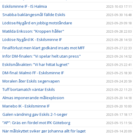
Eskilsminne IF - IS Halmia
2023-10-03 17:11
Snabba baklängesmål fällde Eskils
2023-09-30 16:48
Lödöse/Nygård en jobbig motståndare
2023-09-29 09:18
Matilda Eriksson: ”Kroppen håller"
2023-09-28 22:03
Lödöse Nygård IK - Eskilsminne IF
2023-09-28 14:53
Finalförlust men klart godkänd insats mot MFF
2023-09-27 22:33
Inför DM-finalen: ”Vi spelar helt utan press"
2023-09-26 14:52
Eskilsmålvakten: ”Vi har hittat lugnet"
2023-09-25 22:41
DM-final: Malmö FF - Eskilsminne IF
2023-09-25 18:30
Moralen åter Eskils segervapen
2023-09-24 20:59
Tuff bortamatch väntar Eskils
2023-09-22 11:23
Almas imponerande målexplosion
2023-09-20 14:18
Mariebo IK - Eskilsminne IF
2023-09-20 10:00
Galen vändning gav Eskils 2-1-seger
2023-09-17 18:17
”AP”: Gräs en fördel mot IFK Göteborg
2023-09-15 11:56
När målskyttet sviker ger Johanna allt för laget
2023-09-14 20:09