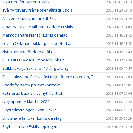
Alva Hed fortsätter i Eskils
2023-12-01 21:59
Två nyförvärv från Rosengård till Eskils
2023-11-23 22:10
Allsvensk hemvändare till Eskils
2023-11-23 11:55
Johanna Olsson vill satsa vidare i Eskils
2023-11-22 11:00
Malmötränare klar för Eskils damlag
2023-11-16 21:55
Lovisa Ohlander siktar på skadefritt år
2023-11-16 21:52
Nytt kontrakt för derbyhjälte
2023-11-12 12:40
Julia satsar vidare i moderklubben
2023-11-12 12:39
Solklart välja Eskils för 17-årig talang
2023-11-09 17:47
Elsa Isaksson: ”Eskils bäst miljö för min utveckling"
2023-11-08 20:04
Backlöfte skrev på nytt kontrakt
2023-11-08 19:05
Rutinerad back skrev nytt kontrakt
2023-11-07 20:04
Lagkaptenen klar för 2024
2023-11-06 18:22
Skyttedrottningen kvar i Eskils
2023-11-06 16:58
Elittränare tar över Eskils damlag
2023-10-30 20:29
Skyfall sänkte Eskils i epilogen
2023-10-29 19:14