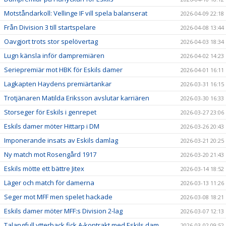
Motståndarkoll: Vellinge IF vill spela balanserat
2026-04-09 22:18
Från Division 3 till startspelare
2026-04-08 13:44
Oavgjort trots stor spelövertag
2026-04-03 18:34
Lugn känsla inför dampremiären
2026-04-02 14:23
Seriepremiär mot HBK för Eskils damer
2026-04-01 16:11
Lagkapten Haydens premiärtankar
2026-03-31 16:15
Trotjänaren Matilda Eriksson avslutar karriären
2026-03-30 16:33
Storseger för Eskils i genrepet
2026-03-27 23:06
Eskils damer möter Hittarp i DM
2026-03-26 20:43
Imponerande insats av Eskils damlag
2026-03-21 20:25
Ny match mot Rosengård 1917
2026-03-20 21:43
Eskils mötte ett bättre Jitex
2026-03-14 18:52
Läger och match för damerna
2026-03-13 11:26
Seger mot MFF men spelet hackade
2026-03-08 18:21
Eskils damer möter MFF:s Division 2-lag
2026-03-07 12:13
Talangfull ytterback fick A-kontrakt med Eskils dam
2026-03-02 09:52