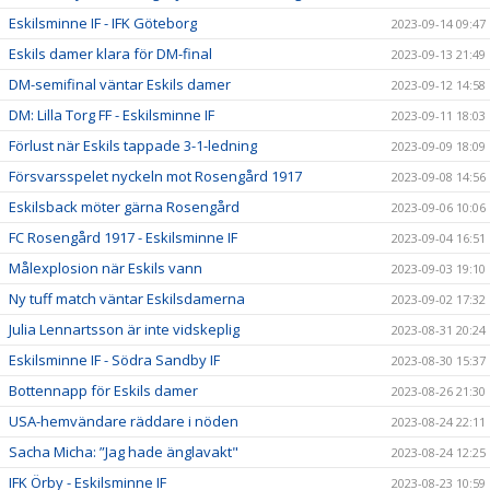
Eskilsminne IF - IFK Göteborg
2023-09-14 09:47
Eskils damer klara för DM-final
2023-09-13 21:49
DM-semifinal väntar Eskils damer
2023-09-12 14:58
DM: Lilla Torg FF - Eskilsminne IF
2023-09-11 18:03
Förlust när Eskils tappade 3-1-ledning
2023-09-09 18:09
Försvarsspelet nyckeln mot Rosengård 1917
2023-09-08 14:56
Eskilsback möter gärna Rosengård
2023-09-06 10:06
FC Rosengård 1917 - Eskilsminne IF
2023-09-04 16:51
Målexplosion när Eskils vann
2023-09-03 19:10
Ny tuff match väntar Eskilsdamerna
2023-09-02 17:32
Julia Lennartsson är inte vidskeplig
2023-08-31 20:24
Eskilsminne IF - Södra Sandby IF
2023-08-30 15:37
Bottennapp för Eskils damer
2023-08-26 21:30
USA-hemvändare räddare i nöden
2023-08-24 22:11
Sacha Micha: ”Jag hade änglavakt"
2023-08-24 12:25
IFK Örby - Eskilsminne IF
2023-08-23 10:59