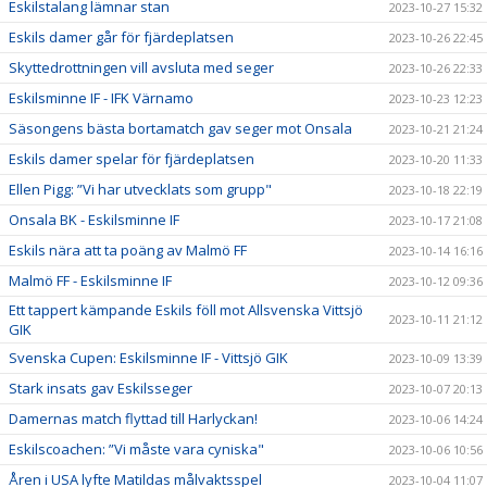
Eskilstalang lämnar stan
2023-10-27 15:32
Eskils damer går för fjärdeplatsen
2023-10-26 22:45
Skyttedrottningen vill avsluta med seger
2023-10-26 22:33
Eskilsminne IF - IFK Värnamo
2023-10-23 12:23
Säsongens bästa bortamatch gav seger mot Onsala
2023-10-21 21:24
Eskils damer spelar för fjärdeplatsen
2023-10-20 11:33
Ellen Pigg: ”Vi har utvecklats som grupp"
2023-10-18 22:19
Onsala BK - Eskilsminne IF
2023-10-17 21:08
Eskils nära att ta poäng av Malmö FF
2023-10-14 16:16
Malmö FF - Eskilsminne IF
2023-10-12 09:36
Ett tappert kämpande Eskils föll mot Allsvenska Vittsjö
2023-10-11 21:12
GIK
Svenska Cupen: Eskilsminne IF - Vittsjö GIK
2023-10-09 13:39
Stark insats gav Eskilsseger
2023-10-07 20:13
Damernas match flyttad till Harlyckan!
2023-10-06 14:24
Eskilscoachen: ”Vi måste vara cyniska"
2023-10-06 10:56
Åren i USA lyfte Matildas målvaktsspel
2023-10-04 11:07