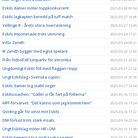
Eskils damer möter toppkonkurrent
2025-05-28 00:54
Eskils lagkapten beredd på tuff match
2025-05-27 16:08
Vellinge IF - årets stora överraskning
2025-05-27 15:45
Eskils imponerade trots utvisning
2025-05-24 17:21
Inför Zenith
2025-05-24 09:31
IK Zenith bygger med egna spelare
2025-05-23 12:00
Från fotboll till lumparliv för Veronika
2025-05-21 23:02
Ungdomligt Eskils föll med flaggan i topp
2025-05-21 21:52
Ungt Eskilslag i Svenska cupen
2025-05-19 20:18
Eskils damer tog stabil seger
2025-05-17 16:54
Eskilscoachen: "Gäller vi får fart på fötterna"
2025-05-16 17:25
MFF-förvärvet: "Det känns som jag kommit hem"
2025-05-16 17:24
Qviding går för vinst mot Eskils
2025-05-16 17:22
DM-förlust trots stark insats
2025-05-14 22:54
Ungt Eskilslag möter HIF i DM
2025-05-13 13:49
Eskilsdamerna tog andra raka segern
2025-05-11 16:46