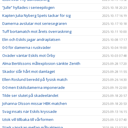
”Julle” hyllades i serieepilogen
2025-10-18 20:23
Kapten Julia Nyberg Spets tackar för sig
2025-10-17 16:19
Damerna avslutar mot seriesegraren
2025-10-17 10:18
Tuff bortamatch mot årets överraskning
2025-10-11 10:00
Elin och Eskils jagar andraplatsen
2025-10-08 17:17
0-0 för damerna i ruskväder
2025-10-04 19:00
Oväder väntar Eskils mot Örby
2025-10-03 07:48
Alma Bertilssons målexplosion sänkte Zenith
2025-09-28 17:20
Skador slår hårt mot damlaget
2025-09-28 11:55
Ellen Roslund beredd på fysisk match
2025-09-26 14:30
0-0 men Eskilsdamerna imponerade
2025-09-19 22:00
Tilde ser slutet på skadeeländet
2025-09-18 20:57
Johanna Olsson missar HBK-matchen
2025-09-18 20:53
Svag insats när Eskils kryssade
2025-09-13 16:15
Iztok vill tillbaka till vårformen
2025-09-12 07:40
Stark vänskap mellan målvakterna
2025-09-12 07:35