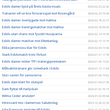
Eskils damer bjöd på årets bästa insats
2026-02-25 22:42
Tränaren vill se bra försvarsspel mot Rosengård
2026-02-24 19:46
Eskils damer övertygade mot Halmia
2026-02-18 22:51
Eskils damer träningsmatchar mot Halmia
2026-02-18 09:45
Eskils utan chans mot fysiskt Husqvarna
2026-02-14 19:59
Eskils damer matchar mot Elitettanlag
2026-02-13 13:19
Ebba Järvensivu klar för Eskils
2026-02-06 13:46
Stark Eskilsmatch trots förlust
2026-01-31 17:18
Eskils damer möter TFF i träningspremiären
2026-01-30 15:22
Målvaktstränare gör comeback i Eskils
2026-01-13 11:04
Slut i semin för seniorerna
2026-01-06 19:02
Eskils dam klart för slutspel
2026-01-04 21:59
Dam flyttar till Harlyckan
2026-01-02 10:13
Wilma Ceder ansluter!
2026-01-02 09:46
Intressant mix i damernas Salutenlag
2025-12-28 22:53
Julia Fransson ansluter till Eskils!
2025-12-23 16:35