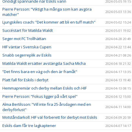
Onödigt spännande när Eskils vann
2024-05-05 19:15
Pierre Persson: ”Viktigt ha många som kan avgöra
2024-05-03 13:36
matcher"
Ljungskiles coach: ”Det kommer att bli en tuff match"
2024-05-02 15:24
Succéstart för Matilda Waldt
2024-05-01 19:02
Seger mot FC Trollhättan
2024-04-28 20:49
HIF väntar i Svenska Cupen
2024-04-22 13:44
Snabb segerreplik av Eskils
2024-04-21 08:26
Matilda Waldt ersätter avstängda Sacha Micha
2024-04-18 21:32
”Det finns bara en väg och den är framåt"
2024-04-17 13:35
Platt fall för Eskils i derbyt
2024-04-13 19:40
Hemmapremiär och derby mellan Eskils och HIF
2024-04-13 08:15
Pierre Persson: ”Fokus ligger på vårt spel"
2024-04-12 15:00
Alma Bertilsson: ”Vill inte fira 25-årsdagen med en
2024-04-11 14:00
derbyförlust"
Motståndarkoll: HIF väl förberett för derbyt mot Eskils
2024-04-09 20:59
Eskils dam får tre lagkaptener
2024-04-07 14:17