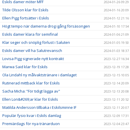
Eskils damer möter MFF
2024-01-26 09:29
Tilde Olsson klar för Eskils
2024-01-16 20:09
Ellen Pigg fortsätter i Eskils
2024-01-12 21:16
Högt tempo när damerna drog igång försäsongen
2024-01-10 17:54
Eskils damer klara för semifinal
2024-01-06 21:09
Klar seger och snöplig förlust i Saluten
2024-01-05 19:50
Eskils damer vill ha Salutrevansch
2024-01-03 18:37
Lovisa Pigg signerade nytt kontrakt
2023-12-27 16:34
Marwa Said klar för Eskils
2023-12-19 17:28
Ola Lindahl ny målvaktstränare i damlaget
2023-12-15 10:05
Rutinerad mittback klar för Eskils
2023-12-14 20:09
Sacha Micha: ”För tidigt lägga av"
2023-12-13 20:08
Ellen Lon&#269;ar klar för Eskils
2023-12-11 20:52
Matilda Andersson tillbaka i Eskilsminne IF
2023-12-11 20:07
Populär fysio kvar i Eskils damlag
2023-12-09 17:31
Premiärdags för nya tränarduon
2023-12-04 23:47