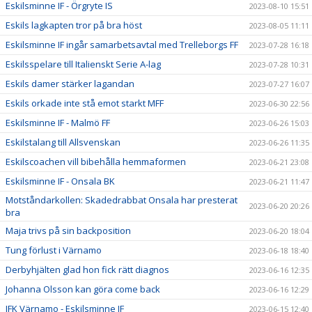
Eskilsminne IF - Örgryte IS
2023-08-10 15:51
Eskils lagkapten tror på bra höst
2023-08-05 11:11
Eskilsminne IF ingår samarbetsavtal med Trelleborgs FF
2023-07-28 16:18
Eskilsspelare till Italienskt Serie A-lag
2023-07-28 10:31
Eskils damer stärker lagandan
2023-07-27 16:07
Eskils orkade inte stå emot starkt MFF
2023-06-30 22:56
Eskilsminne IF - Malmö FF
2023-06-26 15:03
Eskilstalang till Allsvenskan
2023-06-26 11:35
Eskilscoachen vill bibehålla hemmaformen
2023-06-21 23:08
Eskilsminne IF - Onsala BK
2023-06-21 11:47
Motståndarkollen: Skadedrabbat Onsala har presterat
2023-06-20 20:26
bra
Maja trivs på sin backposition
2023-06-20 18:04
Tung förlust i Värnamo
2023-06-18 18:40
Derbyhjälten glad hon fick rätt diagnos
2023-06-16 12:35
Johanna Olsson kan göra come back
2023-06-16 12:29
IFK Värnamo - Eskilsminne IF
2023-06-15 12:40