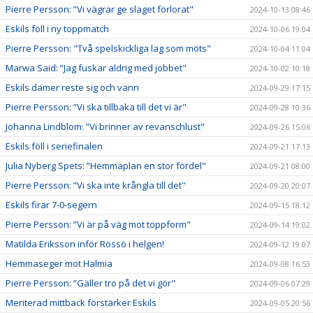
Pierre Persson: ”Vi vägrar ge slaget förlorat"
2024-10-13 08:46
Eskils föll i ny toppmatch
2024-10-06 19:04
Pierre Persson: "Två spelskickliga lag som möts"
2024-10-04 11:04
Marwa Said: ”Jag fuskar aldrig med jobbet"
2024-10-02 10:18
Eskils damer reste sig och vann
2024-09-29 17:15
Pierre Persson: ”Vi ska tillbaka till det vi är"
2024-09-28 10:36
Johanna Lindblom: ”Vi brinner av revanschlust"
2024-09-26 15:06
Eskils föll i seriefinalen
2024-09-21 17:13
Julia Nyberg Spets: ”Hemmaplan en stor fördel"
2024-09-21 08:00
Pierre Persson: ”Vi ska inte krångla till det"
2024-09-20 20:07
Eskils firar 7-0-segern
2024-09-15 18:12
Pierre Persson: ”Vi är på väg mot toppform"
2024-09-14 19:02
Matilda Eriksson inför Rössö i helgen!
2024-09-12 19:07
Hemmaseger mot Halmia
2024-09-08 16:53
Pierre Persson: ”Gäller tro på det vi gör"
2024-09-06 07:29
Meriterad mittback förstärker Eskils
2024-09-05 20:56