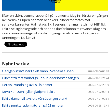
Efter en skönt sommaruppehåll går damerna idag in i första omgången
av Svenska Cupen när man besöker Halland för match mot
seriekonkurrenten Halmstads BK. I seriens hemmamatch mot HBK fick
Eskils se sig besegrade och hoppas därför kunna ta revanch idag och
säkra avancemanget till nästa omgång där elitlagen också går in i
turneringen. Nu kör vi!
Nyhetsarkiv
Gedigen insats när Eskils vann i Svenska Cupen
2026-08-06 08:28
Cupmatch mot Varbergs BoIS inleder höstsäsongen
2026-08-03 21:44
Heroisk vändning av Eskils damer
2026-07-02 23:39
Nova Karlsson hyllar glädjen i Eskils
2026-07-02 09:11
Eskils damer vill avsluta vårsäsongen starkt
2026-07-01 09:34
Eskils punkterade matchen på 28 minuter
2026-06-28 19:44