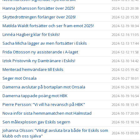
Hanna Johansson forsätter över 2025!
2024-12-23 20:38
Skyttedrottningen förlänger över 2026!
2024-12-20 15:30
Matilda Waldt fortsätter och ser fram emot 2025!
2024-12-19 18:34
Linnéa Hagberg klar för Eskils!
2024-12-16 11:05
Sacha Micha lägger av men fortsätter i Eskils
2024-12-13 17:44
Frida Ottosson ny assisterande i A-laget
2024-12-12 11:58
Iztok Pristovnik ny Damtränare i Eskils!
2024-12-10 14:42
Meriterad hemvändare till Eskils
2024-12-05 19:42
Seger mot Onsala
2024-10-27 18:01
Damerna avslutar på bortaplan mot Onsala
2024-10-26 10:36
Damerna tappade poäng mot HBK
2024-10-19 16:54
Pierre Persson: ”Vi vill ha revansch på HBK"
2024-10-18 13:41
Nova inför sista hemmamatchen mot Halmstad
2024-10-17 20:09
Sen målexplosion gav Eskils segern
2024-10-13 18:14
Johanna Olsson: ”Viktigt avsluta bra både för Eskils som
2024-10-13 09:00
klubb och oss själva"