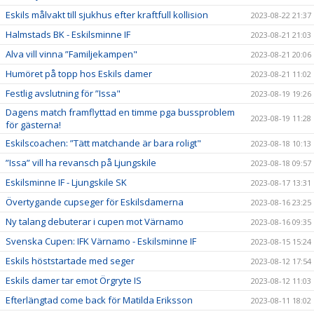
Eskils målvakt till sjukhus efter kraftfull kollision
2023-08-22 21:37
Halmstads BK - Eskilsminne IF
2023-08-21 21:03
Alva vill vinna ”Familjekampen"
2023-08-21 20:06
Humöret på topp hos Eskils damer
2023-08-21 11:02
Festlig avslutning för ”Issa"
2023-08-19 19:26
Dagens match framflyttad en timme pga bussproblem
2023-08-19 11:28
för gästerna!
Eskilscoachen: ”Tätt matchande är bara roligt"
2023-08-18 10:13
”Issa” vill ha revansch på Ljungskile
2023-08-18 09:57
Eskilsminne IF - Ljungskile SK
2023-08-17 13:31
Övertygande cupseger för Eskilsdamerna
2023-08-16 23:25
Ny talang debuterar i cupen mot Värnamo
2023-08-16 09:35
Svenska Cupen: IFK Värnamo - Eskilsminne IF
2023-08-15 15:24
Eskils höststartade med seger
2023-08-12 17:54
Eskils damer tar emot Örgryte IS
2023-08-12 11:03
Efterlängtad come back för Matilda Eriksson
2023-08-11 18:02