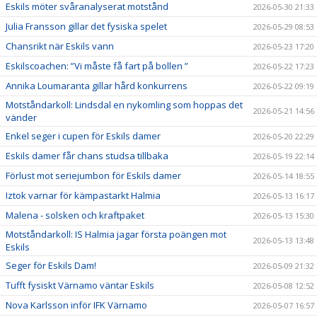
Eskils möter svåranalyserat motstånd
2026-05-30 21:33
Julia Fransson gillar det fysiska spelet
2026-05-29 08:53
Chansrikt när Eskils vann
2026-05-23 17:20
Eskilscoachen: ”Vi måste få fart på bollen ”
2026-05-22 17:23
Annika Loumaranta gillar hård konkurrens
2026-05-22 09:19
Motståndarkoll: Lindsdal en nykomling som hoppas det
2026-05-21 14:56
vänder
Enkel seger i cupen för Eskils damer
2026-05-20 22:29
Eskils damer får chans studsa tillbaka
2026-05-19 22:14
Förlust mot seriejumbon för Eskils damer
2026-05-14 18:55
Iztok varnar för kämpastarkt Halmia
2026-05-13 16:17
Malena - solsken och kraftpaket
2026-05-13 15:30
Motståndarkoll: IS Halmia jagar första poängen mot
2026-05-13 13:48
Eskils
Seger för Eskils Dam!
2026-05-09 21:32
Tufft fysiskt Värnamo väntar Eskils
2026-05-08 12:52
Nova Karlsson inför IFK Värnamo
2026-05-07 16:57