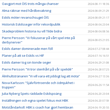
Oavgjort mot ÖIS trots många chanser
2024-08-11 18:36
Alma räknar med hårdbevakning
2024-08-09 21:29
Eskils möter revanschsuget ÖIS
2024-08-09 21:17
Historisk Eskilsseger inför rekordpublik
2024-08-06 23:04
Skadeproblem historia nu vill Tilde bidra
2024-08-06 08:56
Pierre Persson: ”Vi fokuserar på vårt spel inte på
2024-08-05 21:05
derbynerver"
Eskils damer dominerade men föll
2024-07-27 08:44
Planer på att se Eskils vs HIF
2024-07-16 16:51
Eskils damer tog sin tionde seger
2024-06-29 21:08
Pierre Persson: ”Vi tror stenhårt på vår spelidé"
2024-06-28 07:25
Älmhultstränaren ”Vi vill vara ett jobbigt lag att möta”
2024-06-27 13:36
Nova Karlsson: ”Självförtroende och ödmjukhet i
2024-06-26 11:54
truppen"
Julia Nyberg Spets räddade Eskilspoäng
2024-06-20 23:04
Inställningen och egna spelet fokus mot HBK
2024-06-20 07:59
Motståndarkoll: HBK:s coach har gjort hemläxan
2024-06-19 20:55