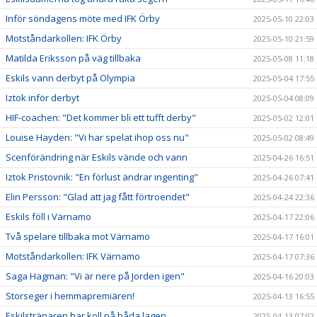
Inför söndagens möte med IFK Örby
2025-05-10 22:03
Motståndarkollen: IFK Örby
2025-05-10 21:59
Matilda Eriksson på väg tillbaka
2025-05-08 11:18
Eskils vann derbyt på Olympia
2025-05-04 17:55
Iztok inför derbyt
2025-05-04 08:09
HIF-coachen: "Det kommer bli ett tufft derby"
2025-05-02 12:01
Louise Hayden: "Vi har spelat ihop oss nu"
2025-05-02 08:49
Scenförändring när Eskils vände och vann
2025-04-26 16:51
Iztok Pristovnik: "En förlust ändrar ingenting"
2025-04-26 07:41
Elin Persson: "Glad att jag fått förtroendet"
2025-04-24 22:36
Eskils föll i Värnamo
2025-04-17 22:06
Två spelare tillbaka mot Värnamo
2025-04-17 16:01
Motståndarkollen: IFK Värnamo
2025-04-17 07:36
Saga Hagman: "Vi är nere på Jorden igen"
2025-04-16 20:03
Storseger i hemmapremiären!
2025-04-13 16:55
Eskilstränaren har koll på båda lagen
2025-04-13 07:02