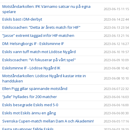
Motståndarkollen: IFK Värnamo satsar nu på egna
2023-06-15 11:15
spelare
Eskils bäst i DM-derbyt
2023-06-14 22:44
Eskilscoachen: ”Detta är årets match för HIF"
2023-06-13 23:54
”Jasse” extremt taggad inför HIF-matchen
2023-06-13 21:16
DM: Helsingborgs IF - Eskilsminne IF
2023-06-12 16:27
Eskils vann tuff match mot Lödöse Nygård
2023-06-10 19:57
Eskilscoachen: ”Vi fokuserar på vårt spel"
2023-06-09 10:09
Eskilsminne IF - Lödöse Nygård IK
2023-06-08 10:42
Motståndarkollen: Lödöse Nygård kastar inte in
2023-06-08 10:10
handduken
Ellen Pigg gillar spännande motstånd
2023-06-07 22:32
”Julle” hyllades för 200 matcher
2023-06-06 16:03
Eskils besegrade Eskils med 5-0
2023-06-06 16:00
Eskils mot Eskils ännu en gång
2023-06-06 00:30
Svenska Cupen-match mellan Dam A och Akademin!
2023-06-05 17:16
Fasta situationer fällde Eskils
2023-06-03 19:55