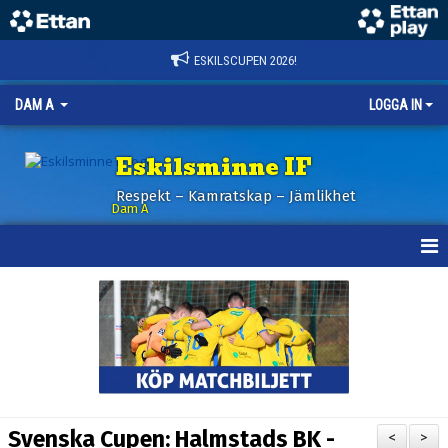
ESKILSCUPEN 2026!
DAM A
LOGGA IN
Eskilsminne IF
Respekt – Kamratskap – Jämlikhet
Dam A
HEM
NYHETER
KALENDER
TRUPPEN
Svenska Cupen: Halmstads BK -
<
>