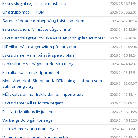
Eskils slog ut regerande mästarna
2026-05-06 21:54
Ung trupp mot HIF i DM
2026-05-05 22:00
Sanna räddade derbypoäng i sista sparken
2026-05-02 18:14
Eskilscoachen: ”Vi måste våga vinna”
2026-04-30 12:56
Eskils landslagstjej: ”Vi ska vara ett jobbigt lag att möta”
2026-04-29 20:08
HIF vill behålla segersviten på Harlyckan
2026-04-29 09:46
Eskils damer vann på svårspelad plan
2026-04-25 18:24
Iztok vill inte se någon underskattning
2026-04-24 14:32
Elin tillbaka från skidparadiset
2026-04-23 13:51
Motståndarkoll: Skepplanda BTK - pingisklubben som
2026-04-22 09:07
saknar pingislag
Målexplosion när Eskils damer imponerade
2026-04-19 18:14
Eskils damer vill ta första segern
2026-04-18 08:10
Full fart i Matildas liv just nu
2026-04-15 21:25
Varbergs BoIS går för seger
2026-04-15 15:25
Eskils damer ännu utan seger
2026-04-11 17:43
Dampremiär på Harlyckan för Eskils
2026-04-10 18:12