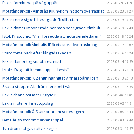
Eskils formkurva på väg uppåt
2026-06-26 21:26
Motståndarkoll - Alingsås KIK nykomling som överraskat
2026-06-23 09:27
Eskils reste sig och besegrade Trollhättan
2026-06-19 07:53
Eskils damer imponerade när man besegrade Älmhult
2026-06-19 07:48
Iztok Pristovnik: ”Vi är försedda att möta serieledaren”
2026-06-18 10:24
Motståndarkoll: Älmhults IF årets stora överraskning
2026-06-17 15:07
Stark come back efter långtidsskadan
2026-06-16 16:24
Eskils damer tog snabb revansch
2026-06-14 19:59
Iztok: ”Dags att komma upp till bevis”
2026-06-13 20:18
Motståndarkoll: IK Zenith har hittat vinnarspåret igen
2026-06-13 20:13
Skada stoppar Ajla från mer spel i vår
2026-06-11 16:53
Eskils chanslöst mot Örgryte IS
2026-06-06 18:05
Eskils möter erfaret topplag
2026-06-05 14:51
Motståndarkoll: ÖIS utmanar om seriesegern
2026-06-05 14:43
Det slår gnistor om ”Järvens” spel
2026-06-03 08:48
Två drömmål gav rättvis seger
2026-05-31 17:57