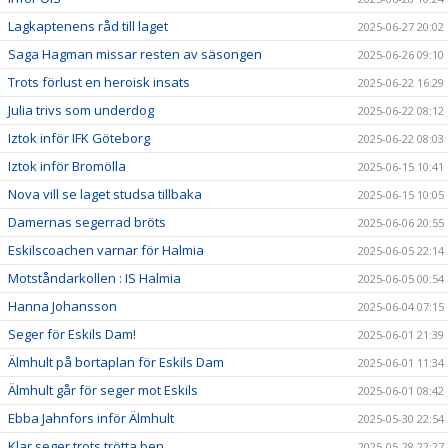
Lagkaptenens råd till laget
2025-06-27 20:02
Saga Hagman missar resten av säsongen
2025-06-26 09:10
Trots förlust en heroisk insats
2025-06-22 16:29
Julia trivs som underdog
2025-06-22 08:12
Iztok inför IFK Göteborg
2025-06-22 08:03
Iztok inför Bromölla
2025-06-15 10:41
Nova vill se laget studsa tillbaka
2025-06-15 10:05
Damernas segerrad bröts
2025-06-06 20:55
Eskilscoachen varnar för Halmia
2025-06-05 22:14
Motståndarkollen : IS Halmia
2025-06-05 00:54
Hanna Johansson
2025-06-04 07:15
Seger för Eskils Dam!
2025-06-01 21:39
Älmhult på bortaplan för Eskils Dam
2025-06-01 11:34
Älmhult går för seger mot Eskils
2025-06-01 08:42
Ebba Jahnfors inför Älmhult
2025-05-30 22:54
Klar seger trots trötta ben
2025-05-28 22:27