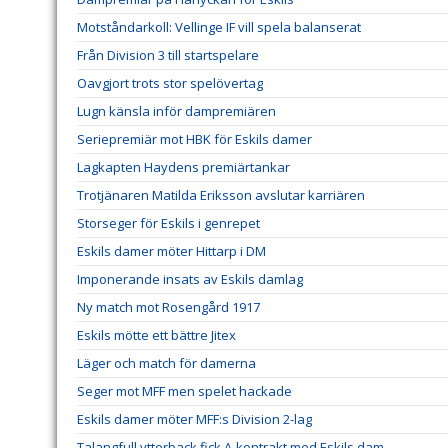
Motståndarkoll: Vellinge IF vill spela balanserat
Från Division 3 till startspelare
Oavgjort trots stor spelövertag
Lugn känsla inför dampremiären
Seriepremiär mot HBK för Eskils damer
Lagkapten Haydens premiärtankar
Trotjänaren Matilda Eriksson avslutar karriären
Storseger för Eskils i genrepet
Eskils damer möter Hittarp i DM
Imponerande insats av Eskils damlag
Ny match mot Rosengård 1917
Eskils mötte ett bättre Jitex
Läger och match för damerna
Seger mot MFF men spelet hackade
Eskils damer möter MFF:s Division 2-lag
Talangfull ytterback fick A-kontrakt med Eskils dam