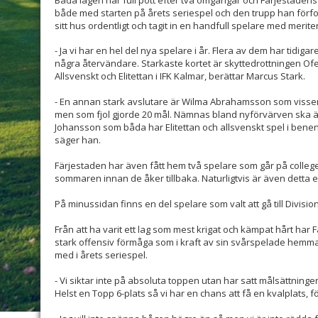
Båda lagen har full pott efter två omgångar och Färjestaden
både med starten på årets seriespel och den trupp han förfo
sitt hus ordentligt och tagit in en handfull spelare med merite
- Ja vi har en hel del nya spelare i år. Flera av dem har tidiga
några återvändare. Starkaste kortet är skyttedrottningen O
Allsvenskt och Elitettan i IFK Kalmar, berättar Marcus Stark.
- En annan stark avslutare är Wilma Abrahamsson som visserl
men som fjol gjorde 20 mål. Nämnas bland nyförvärven ska äv
Johansson som båda har Elitettan och allsvenskt spel i benen
säger han.
Färjestaden har även fått hem två spelare som går på college 
sommaren innan de åker tillbaka. Naturligtvis är även detta e
På minussidan finns en del spelare som valt att gå till Divisi
Från att ha varit ett lag som mest krigat och kämpat hårt har F
stark offensiv förmåga som i kraft av sin svårspelade hemmap
med i årets seriespel.
- Vi siktar inte på absoluta toppen utan har satt målsättningen 
Helst en Topp 6-plats så vi har en chans att få en kvalplats, f