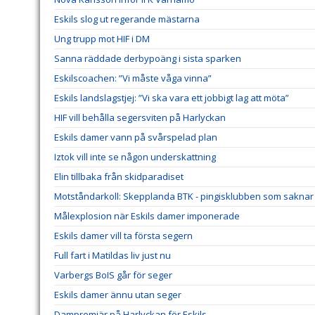
Eskils slog ut regerande mästarna
Ung trupp mot HIF i DM
Sanna räddade derbypoäng i sista sparken
Eskilscoachen: ”Vi måste våga vinna”
Eskils landslagstjej: ”Vi ska vara ett jobbigt lag att möta”
HIF vill behålla segersviten på Harlyckan
Eskils damer vann på svårspelad plan
Iztok vill inte se någon underskattning
Elin tillbaka från skidparadiset
Motståndarkoll: Skepplanda BTK - pingisklubben som saknar 
Målexplosion när Eskils damer imponerade
Eskils damer vill ta första segern
Full fart i Matildas liv just nu
Varbergs BoIS går för seger
Eskils damer ännu utan seger
Dampremiär på Harlyckan för Eskils