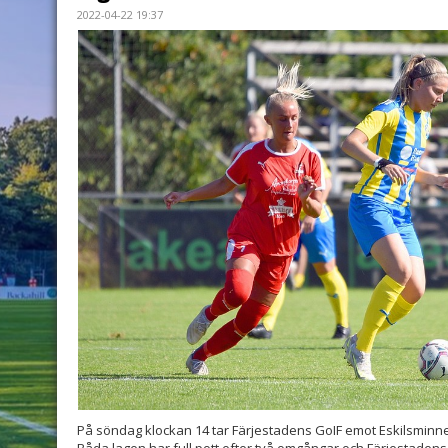
2022-04-22 19:37
På söndag klockan 14 tar Färjestadens GoIF emot Eskilsminne