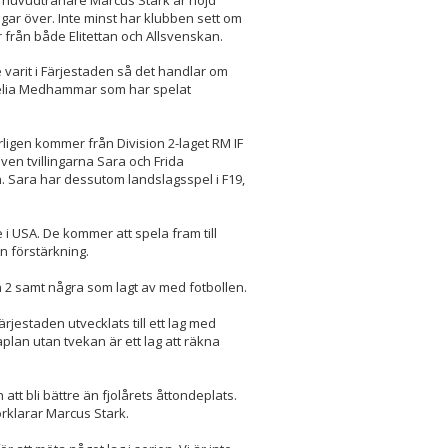
s huvudtränare Marcus Stark är nöjd
gar över. Inte minst har klubben sett om
r från både Elitettan och Allsvenskan.
re varit i Färjestaden så det handlar om
felia Medhammar som har spelat
igen kommer från Division 2-laget RM IF
en tvillingarna Sara och Frida
. Sara har dessutom landslagsspel i F19,
i USA. De kommer att spela fram till
n förstärkning.
on 2 samt några som lagt av med fotbollen.
ärjestaden utvecklats till ett lag med
lan utan tvekan är ett lag att räkna
att bli bättre än fjolårets åttondeplats.
örklarar Marcus Stark.