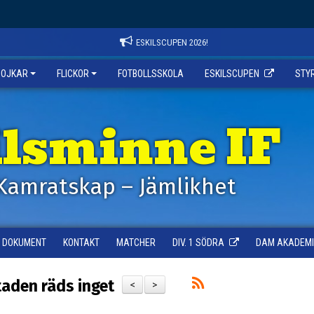
ESKILSCUPEN 2026!
POJKAR
FLICKOR
FOTBOLLSSKOLA
ESKILSCUPEN
STY
ilsminne IF
Kamratskap – Jämlikhet
DOKUMENT
KONTAKT
MATCHER
DIV. 1 SÖDRA
DAM AKADEMI -
taden räds inget
<
>