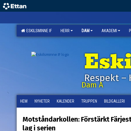
ESKILSMINNE IF
HERR
DAM
AKADEMI
Esk
Respekt – 
Dam A
HEM
NYHETER
KALENDER
TRUPPEN
BILDGALLERI
Motståndarkollen: Förstärkt Färjes
lag i serien