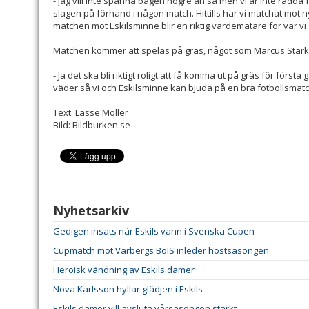
- Jag vill inte spänna bågen högre än så men vi är inte rädda fö
slagen på förhand i någon match. Hittills har vi matchat mot
matchen mot Eskilsminne blir en riktig värdemätare för var vi 
Matchen kommer att spelas på gräs, något som Marcus Stark
- Ja det ska bli riktigt roligt att få komma ut på gräs för först
väder så vi och Eskilsminne kan bjuda på en bra fotbollsmatc
Text: Lasse Möller
Bild: Bildburken.se
Nyhetsarkiv
Gedigen insats när Eskils vann i Svenska Cupen
Cupmatch mot Varbergs BoIS inleder höstsäsongen
Heroisk vändning av Eskils damer
Nova Karlsson hyllar glädjen i Eskils
Eskils damer vill avsluta vårsäsongen starkt