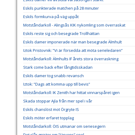
Eskils punkterade matchen på 28 minuter
Eskils formkurva på väg uppåt
Motståndarkoll - Alingsås KIK nykomling som överraskat
Eskils reste sig och besegrade Trollhättan
Eskils damer imponerade när man besegrade Älmhult
Iztok Pristovnik: ”Vi är försedda att möta serieledaren”
Motståndarkoll: Älmhults IF årets stora överraskning
Stark come back efter långtidsskadan
Eskils damer tog snabb revansch
Iztok: ”Dags att komma upp till bevis”
Motståndarkoll: IK Zenith har hittat vinnarspåret igen
Skada stoppar Ajla från mer spel i vår
Eskils chanslöst mot Örgryte IS
Eskils möter erfaret topplag
Motståndarkoll: ÖIS utmanar om seriesegern
Det slår gnistor om ”Järvens” spel