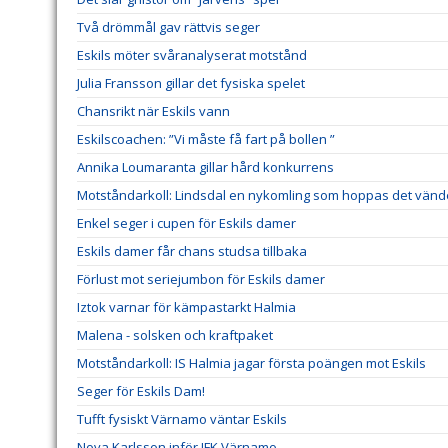
Två drömmål gav rättvis seger
Eskils möter svåranalyserat motstånd
Julia Fransson gillar det fysiska spelet
Chansrikt när Eskils vann
Eskilscoachen: ”Vi måste få fart på bollen ”
Annika Loumaranta gillar hård konkurrens
Motståndarkoll: Lindsdal en nykomling som hoppas det vänd
Enkel seger i cupen för Eskils damer
Eskils damer får chans studsa tillbaka
Förlust mot seriejumbon för Eskils damer
Iztok varnar för kämpastarkt Halmia
Malena - solsken och kraftpaket
Motståndarkoll: IS Halmia jagar första poängen mot Eskils
Seger för Eskils Dam!
Tufft fysiskt Värnamo väntar Eskils
Nova Karlsson inför IFK Värnamo