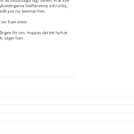
r att möta något lag i serien. Vi är inte
 nykomlingarna Staffanstorp och Lörby,
står just nu, betonar han.
 ser fram emot.
a gången för oss. Hoppas det blir hyfsat
h, säger han.