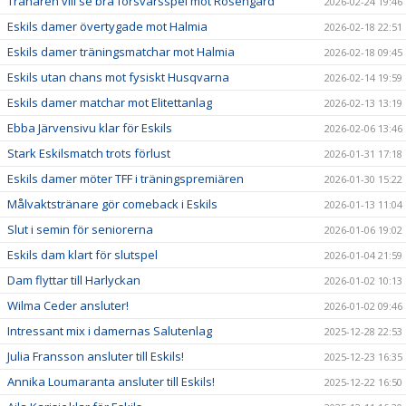
Tränaren vill se bra försvarsspel mot Rosengård
2026-02-24 19:46
Eskils damer övertygade mot Halmia
2026-02-18 22:51
Eskils damer träningsmatchar mot Halmia
2026-02-18 09:45
Eskils utan chans mot fysiskt Husqvarna
2026-02-14 19:59
Eskils damer matchar mot Elitettanlag
2026-02-13 13:19
Ebba Järvensivu klar för Eskils
2026-02-06 13:46
Stark Eskilsmatch trots förlust
2026-01-31 17:18
Eskils damer möter TFF i träningspremiären
2026-01-30 15:22
Målvaktstränare gör comeback i Eskils
2026-01-13 11:04
Slut i semin för seniorerna
2026-01-06 19:02
Eskils dam klart för slutspel
2026-01-04 21:59
Dam flyttar till Harlyckan
2026-01-02 10:13
Wilma Ceder ansluter!
2026-01-02 09:46
Intressant mix i damernas Salutenlag
2025-12-28 22:53
Julia Fransson ansluter till Eskils!
2025-12-23 16:35
Annika Loumaranta ansluter till Eskils!
2025-12-22 16:50