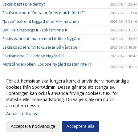
Eskils bäst i DM-derbyt
2023-06-14 22:44
Eskilscoachen: ”Detta är årets match för HIF"
2023-06-13 23:54
”Jasse” extremt taggad inför HIF-matchen
2023-06-13 21:16
DM: Helsingborgs IF - Eskilsminne IF
2023-06-12 16:27
Eskils vann tuff match mot Lödöse Nygård
2023-06-10 19:57
Eskilscoachen: ”Vi fokuserar på vårt spel"
2023-06-09 10:09
Eskilsminne IF - Lödöse Nygård IK
2023-06-08 10:42
Motståndarkollen: Lödöse Nygård kastar inte in
2023-06-08 10:10
handduken
Ellen Pigg gillar spännande motstånd
2023-06-07 22:32
För att hemsidan ska fungera korrekt använder vi nödvändiga
”Julle” hyllades för 200 matcher
cookies från SportAdmin. Dessa går inte att stänga av.
2023-06-06 16:03
Föreningen kan också använda frivilliga cookies, t.ex. för
Eskils besegrade Eskils med 5-0
2023-06-06 16:00
statistik eller marknadsföring. Du väljer själv om du vill
Eskils mot Eskils ännu en gång
2023-06-06 00:30
acceptera dessa.
Svenska Cupen-match mellan Dam A och Akademin!
2023-06-05 17:16
Anpassa dina val
Fasta situationer fällde Eskils
2023-06-03 19:55
Acceptera nödvändiga
Acceptera alla
Tuff match väntar mot seriefavorit
2023-06-02 11:04
Motståndarkollen: Hårdsatsande Halmia med 14