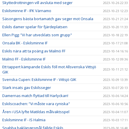
Skyttedrottningen vill avsluta med seger
2023-10-26 22:33
Eskilsminne IF - IFK Värnamo
2023-10-23 12:23
Säsongens bästa bortamatch gav seger mot Onsala
2023-10-21 21:24
Eskils damer spelar för fjärdeplatsen
2023-10-20 11:33
Ellen Pigg: ”Vi har utvecklats som grupp"
2023-10-18 22:19
Onsala BK - Eskilsminne IF
2023-10-17 21:08
Eskils nära att ta poäng av Malmö FF
2023-10-14 16:16
Malmö FF - Eskilsminne IF
2023-10-12 09:36
Ett tappert kämpande Eskils föll mot Allsvenska Vittsjö
2023-10-11 21:12
GIK
Svenska Cupen: Eskilsminne IF - Vittsjö GIK
2023-10-09 13:39
Stark insats gav Eskilsseger
2023-10-07 20:13
Damernas match flyttad till Harlyckan!
2023-10-06 14:24
Eskilscoachen: ”Vi måste vara cyniska"
2023-10-06 10:56
Åren i USA lyfte Matildas målvaktsspel
2023-10-04 11:07
Eskilsminne IF - IS Halmia
2023-10-03 17:11
Snabba baklängesmål fällde Eskils
2023-09-30 16:48