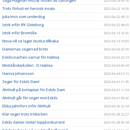
Saga Hagman missar resten av säsongen
2025-06-26 09:10
Trots förlust en heroisk insats
2025-06-22 16:29
Julia trivs som underdog
2025-06-22 08:12
Iztok inför IFK Göteborg
2025-06-22 08:03
Iztok inför Bromölla
2025-06-15 10:41
Nova vill se laget studsa tillbaka
2025-06-15 10:05
Damernas segerrad bröts
2025-06-06 20:55
Eskilscoachen varnar för Halmia
2025-06-05 22:14
Motståndarkollen : IS Halmia
2025-06-05 00:54
Hanna Johansson
2025-06-04 07:15
Seger för Eskils Dam!
2025-06-01 21:39
Älmhult på bortaplan för Eskils Dam
2025-06-01 11:34
Älmhult går för seger mot Eskils
2025-06-01 08:42
Ebba Jahnfors inför Älmhult
2025-05-30 22:54
Klar seger trots trötta ben
2025-05-28 22:27
Eskils damer möter toppkonkurrent
2025-05-28 00:54