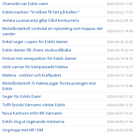
Chansrikt när Eskils vann
2026-05-23 17:20
Eskilscoachen: ”Vi måste få fart på bollen ”
2026-05-22 17:23
Annika Loumaranta gillar hård konkurrens
2026-05-22 09:19
Motståndarkoll: Lindsdal en nykomling som hoppas det
2026-05-21 14:56
vänder
Enkel seger i cupen för Eskils damer
2026-05-20 22:29
Eskils damer får chans studsa tillbaka
2026-05-19 22:14
Förlust mot seriejumbon för Eskils damer
2026-05-14 18:55
Iztok varnar för kämpastarkt Halmia
2026-05-13 16:17
Malena - solsken och kraftpaket
2026-05-13 15:30
Motståndarkoll: IS Halmia jagar första poängen mot
2026-05-13 13:48
Eskils
Seger för Eskils Dam!
2026-05-09 21:32
Tufft fysiskt Värnamo väntar Eskils
2026-05-08 12:52
Nova Karlsson inför IFK Värnamo
2026-05-07 16:57
Eskils slog ut regerande mästarna
2026-05-06 21:54
Ung trupp mot HIF i DM
2026-05-05 22:00