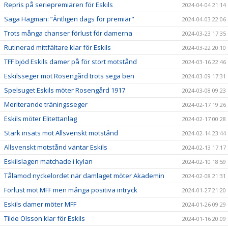
Repris på seriepremiären för Eskils
2024-04-04 21:14
Saga Hagman: ”Äntligen dags för premiär"
2024-04-03 22:06
Trots många chanser förlust för damerna
2024-03-23 17:35
Rutinerad mittfältare klar för Eskils
2024-03-22 20:10
TFF bjöd Eskils damer på för stort motstånd
2024-03-16 22:46
Eskilsseger mot Rosengård trots sega ben
2024-03-09 17:31
Spelsuget Eskils möter Rosengård 1917
2024-03-08 09:23
Meriterande träningsseger
2024-02-17 19:26
Eskils möter Elitettanlag
2024-02-17 00:28
Stark insats mot Allsvenskt motstånd
2024-02-14 23:44
Allsvenskt motstånd väntar Eskils
2024-02-13 17:17
Eskilslagen matchade i kylan
2024-02-10 18:59
Tålamod nyckelordet när damlaget möter Akademin
2024-02-08 21:31
Förlust mot MFF men många positiva intryck
2024-01-27 21:20
Eskils damer möter MFF
2024-01-26 09:29
Tilde Olsson klar för Eskils
2024-01-16 20:09