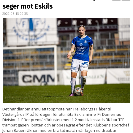
BILDGALLERI
seger mot Eskils
2022-05-13 09:33
DOKUMENT
KONTAKT
MATCHER
DIV. 1 SÖDRA
DAM AKADEMI - DIVISION 2
Det handlar om ännu ett toppmöte när Trelleborgs FF åker till
Västergårds IP på lördagen för att möta Eskilsminne IF i Damernas
Division 1. Efter premiärförlusten med 1-2 mot Halmstads BK har TFF
trampat gasen i botten och är obesegrat efter det. Klubbens sportchef
Johan Bauer räknar med en bra tät match när lagen nu drabbar