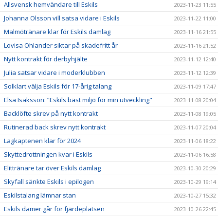
Allsvensk hemvändare till Eskils
2023-11-23 11:55
Johanna Olsson vill satsa vidare i Eskils
2023-11-22 11:00
Malmötränare klar för Eskils damlag
2023-11-16 21:55
Lovisa Ohlander siktar på skadefritt år
2023-11-16 21:52
Nytt kontrakt för derbyhjälte
2023-11-12 12:40
Julia satsar vidare i moderklubben
2023-11-12 12:39
Solklart välja Eskils för 17-årig talang
2023-11-09 17:47
Elsa Isaksson: ”Eskils bäst miljö för min utveckling"
2023-11-08 20:04
Backlöfte skrev på nytt kontrakt
2023-11-08 19:05
Rutinerad back skrev nytt kontrakt
2023-11-07 20:04
Lagkaptenen klar för 2024
2023-11-06 18:22
Skyttedrottningen kvar i Eskils
2023-11-06 16:58
Elittränare tar över Eskils damlag
2023-10-30 20:29
Skyfall sänkte Eskils i epilogen
2023-10-29 19:14
Eskilstalang lämnar stan
2023-10-27 15:32
Eskils damer går för fjärdeplatsen
2023-10-26 22:45