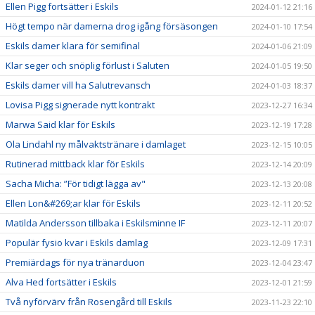
Ellen Pigg fortsätter i Eskils
2024-01-12 21:16
Högt tempo när damerna drog igång försäsongen
2024-01-10 17:54
Eskils damer klara för semifinal
2024-01-06 21:09
Klar seger och snöplig förlust i Saluten
2024-01-05 19:50
Eskils damer vill ha Salutrevansch
2024-01-03 18:37
Lovisa Pigg signerade nytt kontrakt
2023-12-27 16:34
Marwa Said klar för Eskils
2023-12-19 17:28
Ola Lindahl ny målvaktstränare i damlaget
2023-12-15 10:05
Rutinerad mittback klar för Eskils
2023-12-14 20:09
Sacha Micha: ”För tidigt lägga av"
2023-12-13 20:08
Ellen Lon&#269;ar klar för Eskils
2023-12-11 20:52
Matilda Andersson tillbaka i Eskilsminne IF
2023-12-11 20:07
Populär fysio kvar i Eskils damlag
2023-12-09 17:31
Premiärdags för nya tränarduon
2023-12-04 23:47
Alva Hed fortsätter i Eskils
2023-12-01 21:59
Två nyförvärv från Rosengård till Eskils
2023-11-23 22:10