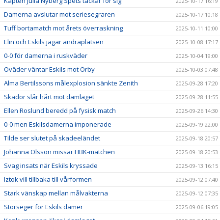
Kapten Julia Nyberg Spets tackar för sig
2025-10-17 16:19
Damerna avslutar mot seriesegraren
2025-10-17 10:18
Tuff bortamatch mot årets överraskning
2025-10-11 10:00
Elin och Eskils jagar andraplatsen
2025-10-08 17:17
0-0 för damerna i ruskväder
2025-10-04 19:00
Oväder väntar Eskils mot Örby
2025-10-03 07:48
Alma Bertilssons målexplosion sänkte Zenith
2025-09-28 17:20
Skador slår hårt mot damlaget
2025-09-28 11:55
Ellen Roslund beredd på fysisk match
2025-09-26 14:30
0-0 men Eskilsdamerna imponerade
2025-09-19 22:00
Tilde ser slutet på skadeeländet
2025-09-18 20:57
Johanna Olsson missar HBK-matchen
2025-09-18 20:53
Svag insats när Eskils kryssade
2025-09-13 16:15
Iztok vill tillbaka till vårformen
2025-09-12 07:40
Stark vänskap mellan målvakterna
2025-09-12 07:35
Storseger för Eskils damer
2025-09-06 19:05