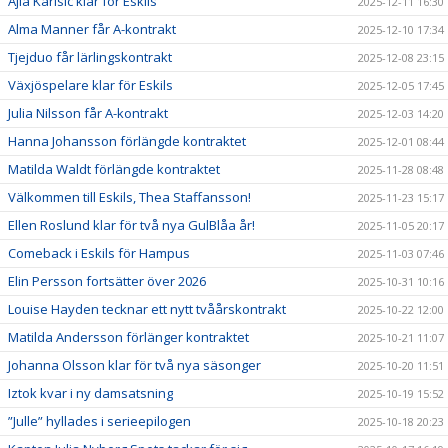
Ajla Karisic klar för Eskils
2025-12-11 16:30
Alma Manner får A-kontrakt
2025-12-10 17:34
Tjejduo får lärlingskontrakt
2025-12-08 23:15
Växjöspelare klar för Eskils
2025-12-05 17:45
Julia Nilsson får A-kontrakt
2025-12-03 14:20
Hanna Johansson förlängde kontraktet
2025-12-01 08:44
Matilda Waldt förlängde kontraktet
2025-11-28 08:48
Välkommen till Eskils, Thea Staffansson!
2025-11-23 15:17
Ellen Roslund klar för två nya GulBlåa år!
2025-11-05 20:17
Comeback i Eskils för Hampus
2025-11-03 07:46
Elin Persson fortsätter över 2026
2025-10-31 10:16
Louise Hayden tecknar ett nytt tvåårskontrakt
2025-10-22 12:00
Matilda Andersson förlänger kontraktet
2025-10-21 11:07
Johanna Olsson klar för två nya säsonger
2025-10-20 11:51
Iztok kvar i ny damsatsning
2025-10-19 15:52
”Julle” hyllades i serieepilogen
2025-10-18 20:23