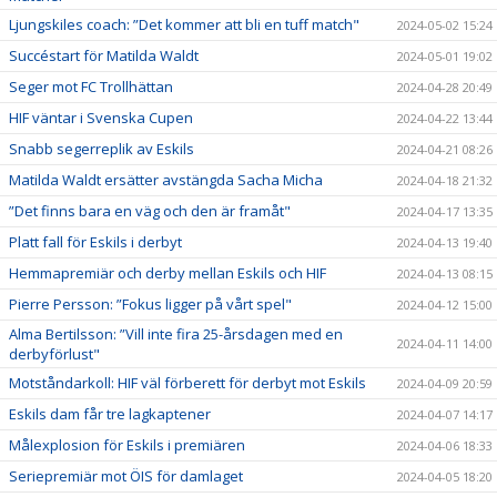
Ljungskiles coach: ”Det kommer att bli en tuff match"
2024-05-02 15:24
Succéstart för Matilda Waldt
2024-05-01 19:02
Seger mot FC Trollhättan
2024-04-28 20:49
HIF väntar i Svenska Cupen
2024-04-22 13:44
Snabb segerreplik av Eskils
2024-04-21 08:26
Matilda Waldt ersätter avstängda Sacha Micha
2024-04-18 21:32
”Det finns bara en väg och den är framåt"
2024-04-17 13:35
Platt fall för Eskils i derbyt
2024-04-13 19:40
Hemmapremiär och derby mellan Eskils och HIF
2024-04-13 08:15
Pierre Persson: ”Fokus ligger på vårt spel"
2024-04-12 15:00
Alma Bertilsson: ”Vill inte fira 25-årsdagen med en
2024-04-11 14:00
derbyförlust"
Motståndarkoll: HIF väl förberett för derbyt mot Eskils
2024-04-09 20:59
Eskils dam får tre lagkaptener
2024-04-07 14:17
Målexplosion för Eskils i premiären
2024-04-06 18:33
Seriepremiär mot ÖIS för damlaget
2024-04-05 18:20