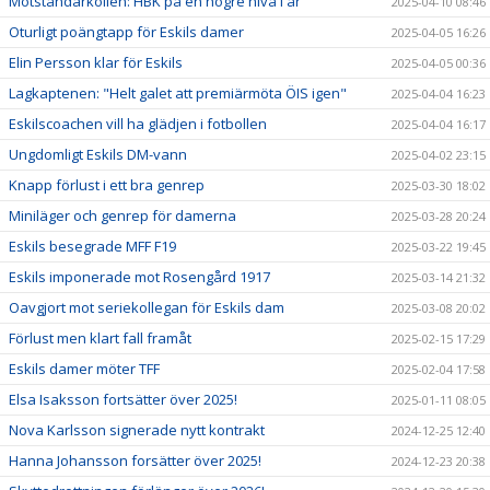
Motståndarkollen: HBK på en högre nivå i år
2025-04-10 08:46
Oturligt poängtapp för Eskils damer
2025-04-05 16:26
Elin Persson klar för Eskils
2025-04-05 00:36
Lagkaptenen: "Helt galet att premiärmöta ÖIS igen"
2025-04-04 16:23
Eskilscoachen vill ha glädjen i fotbollen
2025-04-04 16:17
Ungdomligt Eskils DM-vann
2025-04-02 23:15
Knapp förlust i ett bra genrep
2025-03-30 18:02
Miniläger och genrep för damerna
2025-03-28 20:24
Eskils besegrade MFF F19
2025-03-22 19:45
Eskils imponerade mot Rosengård 1917
2025-03-14 21:32
Oavgjort mot seriekollegan för Eskils dam
2025-03-08 20:02
Förlust men klart fall framåt
2025-02-15 17:29
Eskils damer möter TFF
2025-02-04 17:58
Elsa Isaksson fortsätter över 2025!
2025-01-11 08:05
Nova Karlsson signerade nytt kontrakt
2024-12-25 12:40
Hanna Johansson forsätter över 2025!
2024-12-23 20:38