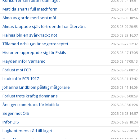
Konkurrensen ökar i damlaget
2025-09-04 15:51
Matilda snart i full matchform
2025-09-04 15:47
Alma avgjorde med sent mål
2025-08-30 18:56
Almas tappade självförtroende har återvänt
2025-08-29 20:53
Halmia blir en svårknäckt nöt
2025-08-29 16:07
Tålamod och lugn är segerreceptet
2025-08-22 22:32
Historien upprepade sig för Eskils
2025-08-17 17:05
Hayden inför Värnamo
2025-08-17 08:13
Förlust mot FCR
2025-08-12 08:12
Iztok inför FCR 1917
2025-08-11 17:42
Johanna Lindblom pålitlig målgörare
2025-08-11 16:09
Förlust trots kraftig dominans
2025-08-06 08:59
Äntligen comeback för Matilda
2025-08-05 01:26
Seger mot ÖIS
2025-06-28 16:57
Inför ÖIS
2025-06-28 10:24
Lagkaptenens råd till laget
2025-06-27 20:02