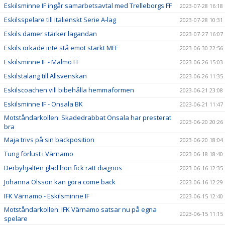
Eskilsminne IF ingår samarbetsavtal med Trelleborgs FF
2023-07-28 16:18
Eskilsspelare till Italienskt Serie A-lag
2023-07-28 10:31
Eskils damer stärker lagandan
2023-07-27 16:07
Eskils orkade inte stå emot starkt MFF
2023-06-30 22:56
Eskilsminne IF - Malmö FF
2023-06-26 15:03
Eskilstalang till Allsvenskan
2023-06-26 11:35
Eskilscoachen vill bibehålla hemmaformen
2023-06-21 23:08
Eskilsminne IF - Onsala BK
2023-06-21 11:47
Motståndarkollen: Skadedrabbat Onsala har presterat
2023-06-20 20:26
bra
Maja trivs på sin backposition
2023-06-20 18:04
Tung förlust i Värnamo
2023-06-18 18:40
Derbyhjälten glad hon fick rätt diagnos
2023-06-16 12:35
Johanna Olsson kan göra come back
2023-06-16 12:29
IFK Värnamo - Eskilsminne IF
2023-06-15 12:40
Motståndarkollen: IFK Värnamo satsar nu på egna
2023-06-15 11:15
spelare