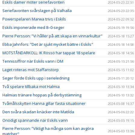
Eskils damer möter seriefavoriten
2024-05-23 22:51
Seriefavoriten svårslagen på Valhalla
2024-05-23 22:35
Powerspelaren Marwa trivs i Eskils
2024-05-22 09:52
Eskils imponerade med 8–0-seger
2024-05-19 19:56
Pierre Persson: ”Vi håller på att skapa en vinnarkultur"
2024-05-18 15:27
Ebba Jahnfors: ”Det är sjukt mycket bättre i Eskils"
2024-05-18 14:58
MOTSTÅNDARKOLL: IK Rössö har tappat 18 spelare
2024-05-18 14:56
Tennissiffror när Eskils vann i DM
2024-05-15 21:56
Laget roteras mot Staffanstorp
2024-05-15 11:02
Seger förde Eskils upp i serieledning
2024-05-11 20:12
Två spelare tillbaka mot Halmia
2024-05-10 13:34
Halmias tränare hoppas på derbystämning
2024-05-10 13:32
Tvåmålsskytten Hanna gillar fasta situationer
2024-05-08 16:37
Den svåra skadan knäcker inte Matilda
2024-05-06 22:22
Onödigt spännande när Eskils vann
2024-05-05 19:15
Pierre Persson: ”Viktigt ha många som kan avgöra
2024-05-03 13:36
matcher"