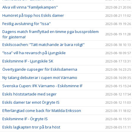
Alva vill vinna ”Familjekampen"
2023-08-21 20:06
Humöret på topp hos Eskils damer
2023-08-21 11:02
Festlig avslutning för ”Issa"
2023-08-19 19:26
Dagens match framflyttad en timme pga bussproblem
2023-08-19 11:28
för gästerna!
Eskilscoachen: ”Tätt matchande är bara roligt"
2023-08-18 10:13
”Issa” vill ha revansch på Ljungskile
2023-08-18 09:57
Eskilsminne IF - Ljungskile SK
2023-08-17 13:31
Övertygande cupseger för Eskilsdamerna
2023-08-16 23:25
Ny talang debuterar i cupen mot Värnamo
2023-08-16 09:35
Svenska Cupen: IFK Värnamo - Eskilsminne IF
2023-08-15 15:24
Eskils höststartade med seger
2023-08-12 17:54
Eskils damer tar emot Örgryte IS
2023-08-12 11:03
Efterlängtad come back för Matilda Eriksson
2023-08-11 18:02
Eskilsminne IF - Örgryte IS
2023-08-10 15:51
Eskils lagkapten tror på bra höst
2023-08-05 11:11