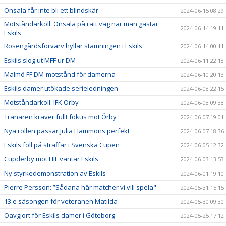
Onsala får inte bli ett blindskär
2024-06-15 08:29
Motståndarkoll: Onsala på rätt väg när man gästar
2024-06-14 19:11
Eskils
Rosengårdsförvärv hyllar stämningen i Eskils
2024-06-14 00:11
Eskils slog ut MFF ur DM
2024-06-11 22:18
Malmö FF DM-motstånd för damerna
2024-06-10 20:13
Eskils damer utökade serieledningen
2024-06-08 22:15
Motståndarkoll: IFK Örby
2024-06-08 09:38
Tränaren kräver fullt fokus mot Örby
2024-06-07 19:01
Nya rollen passar Julia Hammons perfekt
2024-06-07 18:36
Eskils föll på straffar i Svenska Cupen
2024-06-05 12:32
Cupderby mot HIF väntar Eskils
2024-06-03 13:53
Ny styrkedemonstration av Eskils
2024-06-01 19:10
Pierre Persson: ”Sådana här matcher vi vill spela"
2024-05-31 15:15
13:e säsongen för veteranen Matilda
2024-05-30 09:30
Oavgjort för Eskils damer i Göteborg
2024-05-25 17:12