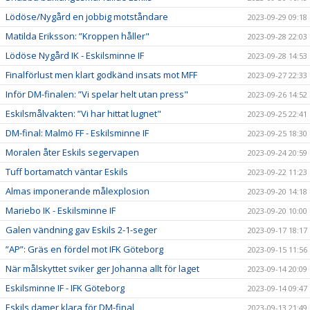
Lödöse/Nygård en jobbig motståndare
2023-09-29 09:18
Matilda Eriksson: ”Kroppen håller"
2023-09-28 22:03
Lödöse Nygård IK - Eskilsminne IF
2023-09-28 14:53
Finalförlust men klart godkänd insats mot MFF
2023-09-27 22:33
Inför DM-finalen: ”Vi spelar helt utan press"
2023-09-26 14:52
Eskilsmålvakten: ”Vi har hittat lugnet"
2023-09-25 22:41
DM-final: Malmö FF - Eskilsminne IF
2023-09-25 18:30
Moralen åter Eskils segervapen
2023-09-24 20:59
Tuff bortamatch väntar Eskils
2023-09-22 11:23
Almas imponerande målexplosion
2023-09-20 14:18
Mariebo IK - Eskilsminne IF
2023-09-20 10:00
Galen vändning gav Eskils 2-1-seger
2023-09-17 18:17
”AP”: Gräs en fördel mot IFK Göteborg
2023-09-15 11:56
När målskyttet sviker ger Johanna allt för laget
2023-09-14 20:09
Eskilsminne IF - IFK Göteborg
2023-09-14 09:47
Eskils damer klara för DM-final
2023-09-13 21:49