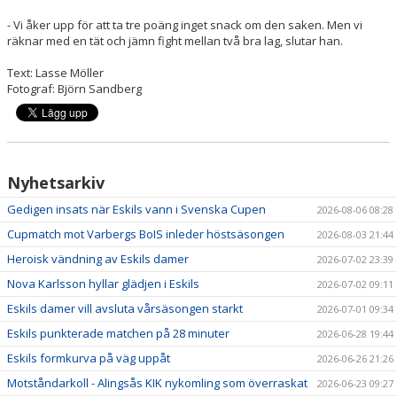
- Vi åker upp för att ta tre poäng inget snack om den saken. Men vi
räknar med en tät och jämn fight mellan två bra lag, slutar han.
Text: Lasse Möller
Fotograf: Björn Sandberg
Nyhetsarkiv
Gedigen insats när Eskils vann i Svenska Cupen
2026-08-06 08:28
Cupmatch mot Varbergs BoIS inleder höstsäsongen
2026-08-03 21:44
Heroisk vändning av Eskils damer
2026-07-02 23:39
Nova Karlsson hyllar glädjen i Eskils
2026-07-02 09:11
Eskils damer vill avsluta vårsäsongen starkt
2026-07-01 09:34
Eskils punkterade matchen på 28 minuter
2026-06-28 19:44
Eskils formkurva på väg uppåt
2026-06-26 21:26
Motståndarkoll - Alingsås KIK nykomling som överraskat
2026-06-23 09:27