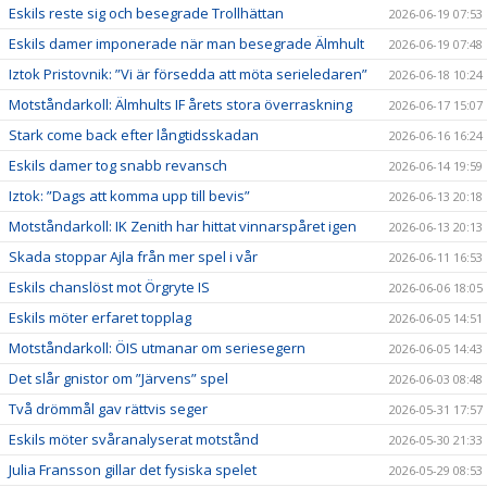
Eskils reste sig och besegrade Trollhättan
2026-06-19 07:53
Eskils damer imponerade när man besegrade Älmhult
2026-06-19 07:48
Iztok Pristovnik: ”Vi är försedda att möta serieledaren”
2026-06-18 10:24
Motståndarkoll: Älmhults IF årets stora överraskning
2026-06-17 15:07
Stark come back efter långtidsskadan
2026-06-16 16:24
Eskils damer tog snabb revansch
2026-06-14 19:59
Iztok: ”Dags att komma upp till bevis”
2026-06-13 20:18
Motståndarkoll: IK Zenith har hittat vinnarspåret igen
2026-06-13 20:13
Skada stoppar Ajla från mer spel i vår
2026-06-11 16:53
Eskils chanslöst mot Örgryte IS
2026-06-06 18:05
Eskils möter erfaret topplag
2026-06-05 14:51
Motståndarkoll: ÖIS utmanar om seriesegern
2026-06-05 14:43
Det slår gnistor om ”Järvens” spel
2026-06-03 08:48
Två drömmål gav rättvis seger
2026-05-31 17:57
Eskils möter svåranalyserat motstånd
2026-05-30 21:33
Julia Fransson gillar det fysiska spelet
2026-05-29 08:53