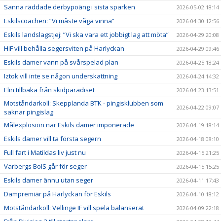
Sanna räddade derbypoäng i sista sparken
2026-05-02 18:14
Eskilscoachen: ”Vi måste våga vinna”
2026-04-30 12:56
Eskils landslagstjej: ”Vi ska vara ett jobbigt lag att möta”
2026-04-29 20:08
HIF vill behålla segersviten på Harlyckan
2026-04-29 09:46
Eskils damer vann på svårspelad plan
2026-04-25 18:24
Iztok vill inte se någon underskattning
2026-04-24 14:32
Elin tillbaka från skidparadiset
2026-04-23 13:51
Motståndarkoll: Skepplanda BTK - pingisklubben som
2026-04-22 09:07
saknar pingislag
Målexplosion när Eskils damer imponerade
2026-04-19 18:14
Eskils damer vill ta första segern
2026-04-18 08:10
Full fart i Matildas liv just nu
2026-04-15 21:25
Varbergs BoIS går för seger
2026-04-15 15:25
Eskils damer ännu utan seger
2026-04-11 17:43
Dampremiär på Harlyckan för Eskils
2026-04-10 18:12
Motståndarkoll: Vellinge IF vill spela balanserat
2026-04-09 22:18