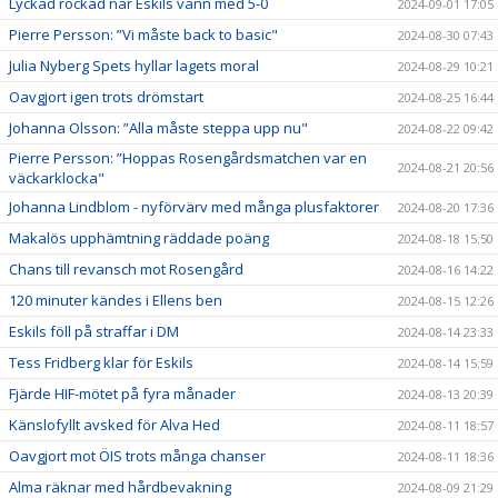
Lyckad rockad när Eskils vann med 5-0
2024-09-01 17:05
Pierre Persson: ”Vi måste back to basic"
2024-08-30 07:43
Julia Nyberg Spets hyllar lagets moral
2024-08-29 10:21
Oavgjort igen trots drömstart
2024-08-25 16:44
Johanna Olsson: ”Alla måste steppa upp nu"
2024-08-22 09:42
Pierre Persson: ”Hoppas Rosengårdsmatchen var en
2024-08-21 20:56
väckarklocka"
Johanna Lindblom - nyförvärv med många plusfaktorer
2024-08-20 17:36
Makalös upphämtning räddade poäng
2024-08-18 15:50
Chans till revansch mot Rosengård
2024-08-16 14:22
120 minuter kändes i Ellens ben
2024-08-15 12:26
Eskils föll på straffar i DM
2024-08-14 23:33
Tess Fridberg klar för Eskils
2024-08-14 15:59
Fjärde HIF-mötet på fyra månader
2024-08-13 20:39
Känslofyllt avsked för Alva Hed
2024-08-11 18:57
Oavgjort mot ÖIS trots många chanser
2024-08-11 18:36
Alma räknar med hårdbevakning
2024-08-09 21:29