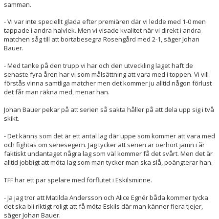
samman.
- Vi var inte speciellt glada efter premiären där vi ledde med 1-0 men
tappade i andra halvlek. Men vi visade kvalitet när vi direkt i andra
matchen såg till att bortabesegra Rosengård med 2-1, säger Johan
Bauer.
- Med tanke på den trupp vi har och den utveckling laget haft de
senaste fyra åren har vi som målsättning att vara med i toppen. Vi vill
förstås vinna samtliga matcher men det kommer ju alltid någon förlust
det får man räkna med, menar han.
Johan Bauer pekar på att serien så sakta håller på att dela upp sig i två
skikt.
- Det känns som det är ett antal lag där uppe som kommer att vara med
och fightas om seriesegern. Jag tycker att serien är oerhört jämn i år
faktiskt undantaget några lag som väl kommer få det svårt. Men det är
alltid jobbigt att möta lag som man tycker man ska slå, poängterar han.
TFF har ett par spelare med förflutet i Eskilsminne.
- Ja jag tror att Matilda Andersson och Alice Egnér båda kommer tycka
det ska bli riktigt roligt att få möta Eskils där man känner flera tjejer,
säger Johan Bauer.