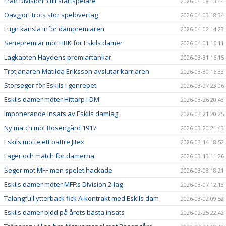
Från Division 3 till startspelare
2026-04-08 13:44
Oavgjort trots stor spelövertag
2026-04-03 18:34
Lugn känsla inför dampremiären
2026-04-02 14:23
Seriepremiär mot HBK för Eskils damer
2026-04-01 16:11
Lagkapten Haydens premiärtankar
2026-03-31 16:15
Trotjänaren Matilda Eriksson avslutar karriären
2026-03-30 16:33
Storseger för Eskils i genrepet
2026-03-27 23:06
Eskils damer möter Hittarp i DM
2026-03-26 20:43
Imponerande insats av Eskils damlag
2026-03-21 20:25
Ny match mot Rosengård 1917
2026-03-20 21:43
Eskils mötte ett bättre Jitex
2026-03-14 18:52
Läger och match för damerna
2026-03-13 11:26
Seger mot MFF men spelet hackade
2026-03-08 18:21
Eskils damer möter MFF:s Division 2-lag
2026-03-07 12:13
Talangfull ytterback fick A-kontrakt med Eskils dam
2026-03-02 09:52
Eskils damer bjöd på årets bästa insats
2026-02-25 22:42