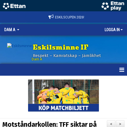
ESKILSCUPEN 2026!
DAM A
LOGGA IN
Eskilsminne IF
Respekt – Kamratskap – Jämlikhet
Dam A
HEM
NYHETER
KALENDER
TRUPPEN
Motståndarkollen: TFF siktar på
<
>