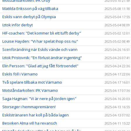
Motståndarkollen: IFK Örby
2025-05-10 21:59
Matilda Eriksson på väg tillbaka
2025-05-08 11:18
Eskils vann derbyt på Olympia
2025-05-04 17:55
Iztok inför derbyt
2025-05-04 08:09
HIF-coachen: "Det kommer bli ett tufft derby"
2025-05-02 12:01
Louise Hayden: "Vi har spelat ihop oss nu"
2025-05-02 08:49
Scenförändring när Eskils vände och vann
2025-04-26 16:51
Iztok Pristovnik: "En förlust ändrar ingenting"
2025-04-26 07:41
Elin Persson: "Glad att jag fått förtroendet"
2025-04-24 22:36
Eskils föll i Värnamo
2025-04-17 22:06
Två spelare tillbaka mot Värnamo
2025-04-17 16:01
Motståndarkollen: IFK Värnamo
2025-04-17 07:36
Saga Hagman: "Vi är nere på Jorden igen"
2025-04-16 20:03
Storseger i hemmapremiären!
2025-04-13 16:55
Eskilstränaren har koll på båda lagen
2025-04-13 07:02
Besviken Alma vill ha revansch
2025-04-11 15:22