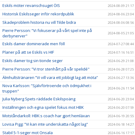
Eskils möter revanschsuget ÖIS
2024-08-09 21:17
Historisk Eskilsseger inför rekordpublik
2024-08-06 23:04
Skadeproblem historia nu vill Tilde bidra
2024-08-06 08:56
Pierre Persson: ”Vi fokuserar på vårt spel inte på
2024-08-05 21:05
derbynerver"
Eskils damer dominerade men föll
2024-07-27 08:44
Planer på att se Eskils vs HIF
2024-07-16 16:51
Eskils damer tog sin tionde seger
2024-06-29 21:08
Pierre Persson: ”Vi tror stenhårt på vår spelidé"
2024-06-28 07:25
Älmhultstränaren ”Vi vill vara ett jobbigt lag att möta”
2024-06-27 13:36
Nova Karlsson: ”Självförtroende och ödmjukhet i
2024-06-26 11:54
truppen"
Julia Nyberg Spets räddade Eskilspoäng
2024-06-20 23:04
Inställningen och egna spelet fokus mot HBK
2024-06-20 07:59
Motståndarkoll: HBK:s coach har gjort hemläxan
2024-06-19 20:55
Lovisa Pigg: ”Vi kan inte underskatta något lag"
2024-06-18 14:27
Stabil 5-1-seger mot Onsala
2024-06-16 17:17