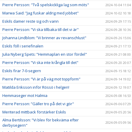
Pierre Persson: "Två spelskickliga lag som möts"
2024-10-04 11:04
Marwa Said: ”Jag fuskar aldrig med jobbet"
2024-10-02 10:18
Eskils damer reste sig och vann
2024-09-29 17:15
Pierre Persson: ”Vi ska tillbaka till det vi är"
2024-09-28 10:36
Johanna Lindblom: ”Vi brinner av revanschlust"
2024-09-26 15:06
Eskils föll i seriefinalen
2024-09-21 17:13
Julia Nyberg Spets: ”Hemmaplan en stor fördel"
2024-09-21 08:00
Pierre Persson: ”Vi ska inte krångla till det"
2024-09-20 20:07
Eskils firar 7-0-segern
2024-09-15 18:12
Pierre Persson: ”Vi är på väg mot toppform"
2024-09-14 19:02
Matilda Eriksson inför Rössö i helgen!
2024-09-12 19:07
Hemmaseger mot Halmia
2024-09-08 16:53
Pierre Persson: ”Gäller tro på det vi gör"
2024-09-06 07:29
Meriterad mittback förstärker Eskils
2024-09-05 20:56
Alma Bertilsson: ”Vi blev för bekväma efter
2024-09-05 09:56
derbysegern"