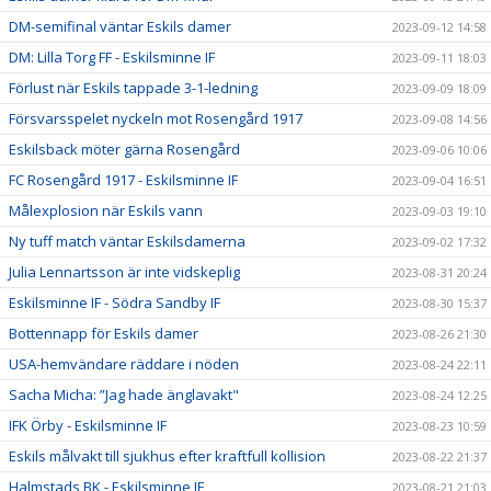
DM-semifinal väntar Eskils damer
2023-09-12 14:58
DM: Lilla Torg FF - Eskilsminne IF
2023-09-11 18:03
Förlust när Eskils tappade 3-1-ledning
2023-09-09 18:09
Försvarsspelet nyckeln mot Rosengård 1917
2023-09-08 14:56
Eskilsback möter gärna Rosengård
2023-09-06 10:06
FC Rosengård 1917 - Eskilsminne IF
2023-09-04 16:51
Målexplosion när Eskils vann
2023-09-03 19:10
Ny tuff match väntar Eskilsdamerna
2023-09-02 17:32
Julia Lennartsson är inte vidskeplig
2023-08-31 20:24
Eskilsminne IF - Södra Sandby IF
2023-08-30 15:37
Bottennapp för Eskils damer
2023-08-26 21:30
USA-hemvändare räddare i nöden
2023-08-24 22:11
Sacha Micha: ”Jag hade änglavakt"
2023-08-24 12:25
IFK Örby - Eskilsminne IF
2023-08-23 10:59
Eskils målvakt till sjukhus efter kraftfull kollision
2023-08-22 21:37
Halmstads BK - Eskilsminne IF
2023-08-21 21:03