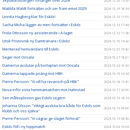
Skyttedrottningen förlänger över 2026!
2024-12-20 15:30
Matilda Waldt fortsätter och ser fram emot 2025!
2024-12-19 18:34
Linnéa Hagberg klar för Eskils!
2024-12-16 11:05
Sacha Micha lägger av men fortsätter i Eskils
2024-12-13 17:44
Frida Ottosson ny assisterande i A-laget
2024-12-12 11:58
Iztok Pristovnik ny Damtränare i Eskils!
2024-12-10 14:42
Meriterad hemvändare till Eskils
2024-12-05 19:42
Seger mot Onsala
2024-10-27 18:01
Damerna avslutar på bortaplan mot Onsala
2024-10-26 10:36
Damerna tappade poäng mot HBK
2024-10-19 16:54
Pierre Persson: ”Vi vill ha revansch på HBK"
2024-10-18 13:41
Nova inför sista hemmamatchen mot Halmstad
2024-10-17 20:09
Sen målexplosion gav Eskils segern
2024-10-13 18:14
Johanna Olsson: ”Viktigt avsluta bra både för Eskils som
2024-10-13 09:00
klubb och oss själva"
Pierre Persson: ”Vi vägrar ge slaget förlorat"
2024-10-13 08:46
Eskils föll i ny toppmatch
2024-10-06 19:04