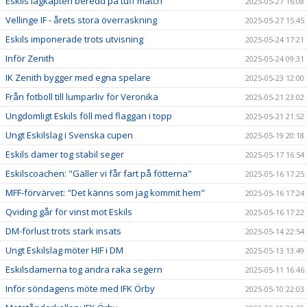
Eskils lagkapten beredd på tuff match
2025-05-27 16:08
Vellinge IF - årets stora överraskning
2025-05-27 15:45
Eskils imponerade trots utvisning
2025-05-24 17:21
Inför Zenith
2025-05-24 09:31
IK Zenith bygger med egna spelare
2025-05-23 12:00
Från fotboll till lumparliv för Veronika
2025-05-21 23:02
Ungdomligt Eskils föll med flaggan i topp
2025-05-21 21:52
Ungt Eskilslag i Svenska cupen
2025-05-19 20:18
Eskils damer tog stabil seger
2025-05-17 16:54
Eskilscoachen: "Gäller vi får fart på fötterna"
2025-05-16 17:25
MFF-förvärvet: "Det känns som jag kommit hem"
2025-05-16 17:24
Qviding går för vinst mot Eskils
2025-05-16 17:22
DM-förlust trots stark insats
2025-05-14 22:54
Ungt Eskilslag möter HIF i DM
2025-05-13 13:49
Eskilsdamerna tog andra raka segern
2025-05-11 16:46
Inför söndagens möte med IFK Örby
2025-05-10 22:03