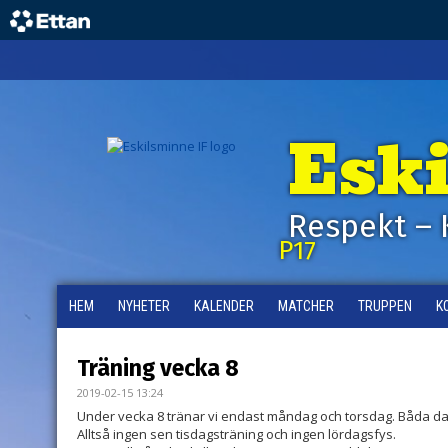
Esk
Respekt – 
P17
HEM
NYHETER
KALENDER
MATCHER
TRUPPEN
K
Träning vecka 8
2019-02-15 13:24
Under vecka 8 tränar vi endast måndag och torsdag. Båda da
Alltså ingen sen tisdagsträning och ingen lördagsfys.