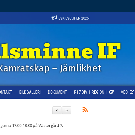
ESKILSCUPEN 2026!
ilsminne IF
Kamratskap – Jämlikhet
ONTAKT
BILDGALLERI
DOKUMENT
P17 DIV. 1 REGION 1
VEO
<
>
garna 17:00-18:30 på Västergård 7.