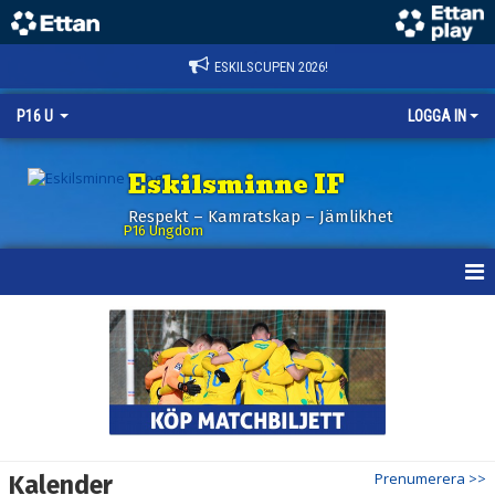
ESKILSCUPEN 2026!
P16 U
LOGGA IN
Eskilsminne IF
Respekt – Kamratskap – Jämlikhet
P16 Ungdom
HEM
NYHETER
KALENDER
MATCHER
Prenumerera >>
Kalender