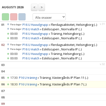
TRUPPEN
AUGUSTI 2026
BILDGALLERI
DOKUMENT
v.31
01
»
Flerdagsaktivitet, Helsingborg
(..)
P16 U Huvudgrupp
Flera dagar
»
Eskilscupen , Norrvalla IP
(..)
P16 U match
Flera dagar
KONTAKT
00:00
»
Träning, Helsingborg
(..)
P16 U Huvudgrupp
00:00
»
Eskilscupen , Norrvalla IP
(..)
P16 U match
02
»
Flerdagsaktivitet, Helsingborg
(..)
P16 U Huvudgrupp
Flera dagar
»
Eskilscupen , Norrvalla IP
(..)
P16 U match
Flera dagar
00:00
»
Träning, Helsingborg
(..)
P16 U Huvudgrupp
00:00
»
Eskilscupen , Norrvalla IP
(..)
P16 U match
v.32
03
04
05
17:30
»
Träning, Västergårds IP Plan 11
(..)
P16 U träning
06
18:30
»
Träning, Västergårds IP Plan 7
(..)
P16 U träning
07
08
09