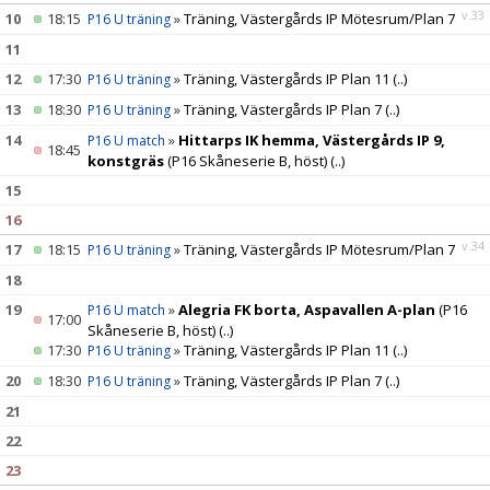
v.33
10
18:15
»
Träning, Västergårds IP Mötesrum/Plan 7
P16 U träning
11
12
17:30
»
Träning, Västergårds IP Plan 11
(..)
P16 U träning
13
18:30
»
Träning, Västergårds IP Plan 7
(..)
P16 U träning
14
»
Hittarps IK hemma, Västergårds IP 9,
P16 U match
18:45
konstgräs
(P16 Skåneserie B, höst)
(..)
15
16
v.34
17
18:15
»
Träning, Västergårds IP Mötesrum/Plan 7
P16 U träning
18
19
»
Alegria FK borta, Aspavallen A-plan
(P16
P16 U match
17:00
Skåneserie B, höst)
(..)
17:30
»
Träning, Västergårds IP Plan 11
(..)
P16 U träning
20
18:30
»
Träning, Västergårds IP Plan 7
(..)
P16 U träning
21
22
23