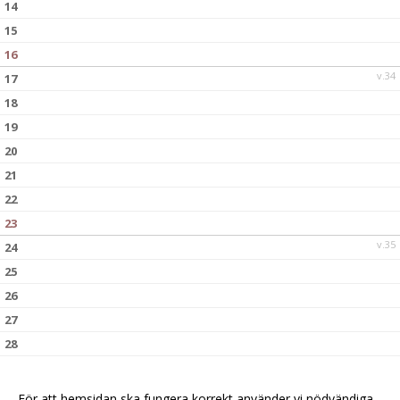
14
15
16
v.34
17
18
19
20
21
22
23
v.35
24
25
26
27
28
29
30
För att hemsidan ska fungera korrekt använder vi nödvändiga