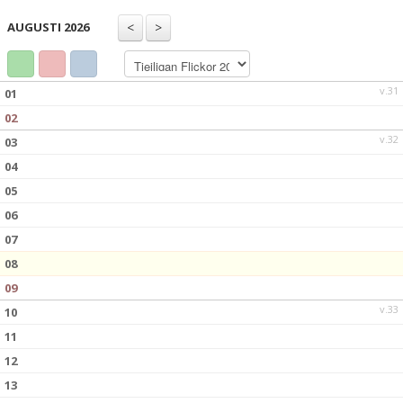
TRUPPEN
AUGUSTI 2026
BILDGALLERI
DOKUMENT
v.31
01
02
KONTAKT
v.32
03
04
05
06
07
08
09
v.33
10
11
12
13