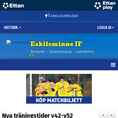
ESKILSCUPEN 2026!
HISTORIK
LOGGA IN
Eskilsminne IF
Respekt – Kamratskap – Jämlikhet
P17
HEM
NYHETER
KALENDER
TRUPPEN
Nya träningstider v42-v52
<
>