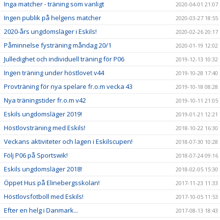
Inga matcher - träning som vanligt
2020-04-01 21:07
Ingen publik på helgens matcher
2020-03-27 18:55
2020-års ungdomsläger i Eskils!
2020-02-26 20:17
Påminnelse fysträning måndag 20/1
2020-01-19 12:02
Julledighet och individuell träning för P06
2019-12-13 10:32
Ingen träning under höstlovet v44
2019-10-28 17:40
Provträning för nya spelare fr.o.m vecka 43
2019-10-18 08:28
Nya träningstider fr.o.m v42
2019-10-11 21:05
Eskils ungdomsläger 2019!
2019-01-21 12:21
Höstlovsträning med Eskils!
2018-10-22 16:30
Veckans aktiviteter och lagen i Eskilscupen!
2018-07-30 10:28
Följ P06 på Sportswik!
2018-07-24 09:16
Eskils ungdomsläger 2018!
2018-02-05 15:30
Öppet Hus på Elinebergsskolan!
2017-11-23 11:33
Höstlovsfotboll med Eskils!
2017-10-05 11:53
Efter en helg i Danmark...
2017-08-13 18:43