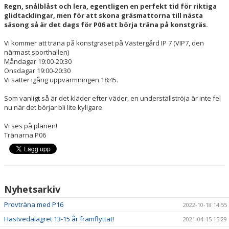
Regn, snålblåst och lera, egentligen en perfekt tid för riktiga
glidtacklingar, men för att skona gräsmattorna till nästa
säsong så är det dags för P06 att börja träna på konstgräs.
Vi kommer att träna på konstgräset på Västergård IP 7 (VIP7, den
närmast sporthallen)
Måndagar 19:00-20:30
Onsdagar 19:00-20:30
Vi sätter igång uppvärmningen 18:45.
Som vanligt så är det kläder efter väder, en underställströja är inte fel
nu när det börjar bli lite kyligare.
Vi ses på planen!
Tränarna P06
Nyhetsarkiv
Provträna med P16
2022-10-18 14:55
Hästvedalägret 13-15 år framflyttat!
2021-04-15 15:29