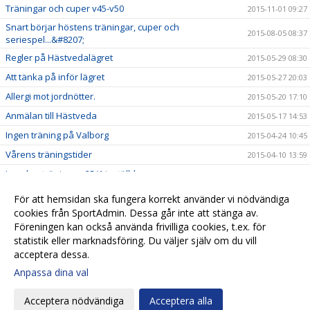
Träningar och cuper v45-v50
2015-11-01 09:27
Snart börjar höstens träningar, cuper och
2015-08-05 08:37
seriespel...&#8207;
Regler på Hästvedalägret
2015-05-29 08:30
Att tänka på inför lägret
2015-05-27 20:03
Allergi mot jordnötter.
2015-05-20 17:10
Anmälan till Hästveda
2015-05-17 14:53
Ingen träning på Valborg
2015-04-24 10:45
Vårens träningstider
2015-04-10 13:59
Inomhusträningen 25/1 inställd
2015-01-18 15:19
Inställd träning torsdagen 15/1
2015-01-15 15:20
För att hemsidan ska fungera korrekt använder vi nödvändiga
cookies från SportAdmin. Dessa går inte att stänga av.
Föräldramöte och träningstiderna i jan-feb
2015-01-02 15:20
Föreningen kan också använda frivilliga cookies, t.ex. för
God Jul och Gott Nytt år!
2014-12-21 15:21
statistik eller marknadsföring. Du väljer själv om du vill
acceptera dessa.
Anpassa dina val
Cookie-
Gå till
inställningar
Webbversion
Acceptera nödvändiga
Acceptera alla