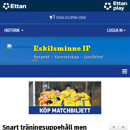
ESKILSCUPEN 2026!
HISTORIK
LOGGA IN
Eskilsminne IF
Respekt – Kamratskap – Jämlikhet
P17
HEM
NYHETER
KALENDER
TRUPPEN
Snart träningsuppehåll men
<
>