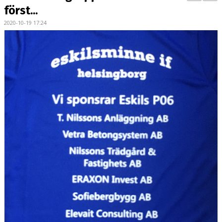
BILDGALLERI
först...
2020-10-19 17:24
DOKUMENT
KONTAKT
MATCHER
P17 DIV. 1 REGION 1