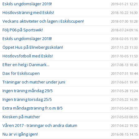
Eskils ungdomsläger 2019!
2019-01-21 12:21
Höstlovsträning med Eskils!
2018-10-22 16:30
Veckans aktiviteter och lagen i Eskilscupen!
2018-07-30 10:28
Följ P06 på Sportswik!
2018-07-24 09:16
Eskils ungdomsläger 2018!
2018-02-05 15:30
Öppet Hus på Elinebergsskolan!
2017-11-23 11:33
Höstlovsfotboll med Eskils!
2017-10-05 11:53
Efter en helg i Danmark...
2017-08-13 18:43
Dax för Eskilscupen
2017-07-31 10:44
Träningar och matcher under juni
2017-06-01 19:41
Ingen träning måndag 29/5
2017-05-28 15:24
Ingen träning torsdag 25/5
2017-05-22 16:39
Extra måndagsträning fr.o.m 8/5
2017-05-04 20:11
Kiosken på matcher
2017-05-03 08:05
Våren 2017 - träningar och andra datum
2017-04-22 19:32
Nu är vi igång igen!
2016-08-15 14:15