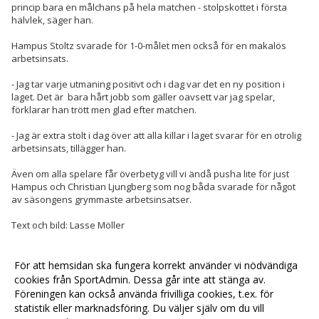
princip bara en målchans på hela matchen - stolpskottet i första
halvlek, säger han.
Hampus Stoltz svarade för 1-0-målet men också för en makalös
arbetsinsats.
- Jag tar varje utmaning positivt och i dag var det en ny position i
laget. Det är bara hårt jobb som gäller oavsett var jag spelar,
förklarar han trött men glad efter matchen.
- Jag är extra stolt i dag över att alla killar i laget svarar för en otrolig
arbetsinsats, tillägger han.
Även om alla spelare får överbetyg vill vi ändå pusha lite för just
Hampus och Christian Ljungberg som nog båda svarade för något
av säsongens grymmaste arbetsinsatser.
Text och bild: Lasse Möller
För att hemsidan ska fungera korrekt använder vi nödvändiga
<< Tillbaka
cookies från SportAdmin. Dessa går inte att stänga av.
Föreningen kan också använda frivilliga cookies, t.ex. för
statistik eller marknadsföring. Du väljer själv om du vill