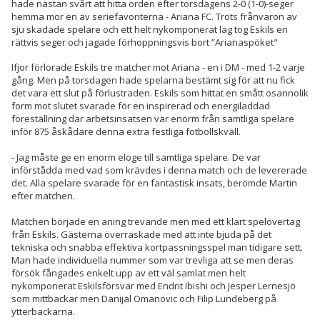
hade nästan svårt att hitta orden efter torsdagens 2-0 (1-0)-seger
hemma mor en av seriefavoriterna - Ariana FC. Trots frånvaron av
sju skadade spelare och ett helt nykomponerat lag tog Eskils en
rättvis seger och jagade förhoppningsvis bort ”Arianaspöket"
Ifjor förlorade Eskils tre matcher mot Ariana - en i DM - med 1-2 varje
gång. Men på torsdagen hade spelarna bestämt sig för att nu fick
det vara ett slut på förlustraden. Eskils som hittat en smått osannolik
form mot slutet svarade för en inspirerad och energiladdad
föreställning där arbetsinsatsen var enorm från samtliga spelare
inför 875 åskådare denna extra festliga fotbollskväll.
- Jag måste ge en enorm eloge till samtliga spelare. De var
införstådda med vad som krävdes i denna match och de levererade
det. Alla spelare svarade för en fantastisk insats, berömde Martin
efter matchen.
Matchen började en aning trevande men med ett klart spelövertag
från Eskils. Gästerna överraskade med att inte bjuda på det
tekniska och snabba effektiva kortpassningsspel man tidigare sett.
Man hade individuella nummer som var trevliga att se men deras
försök fångades enkelt upp av ett väl samlat men helt
nykomponerat Eskilsförsvar med Endrit Ibishi och Jesper Lernesjö
som mittbackar men Danijal Omanovic och Filip Lundeberg på
ytterbackarna.