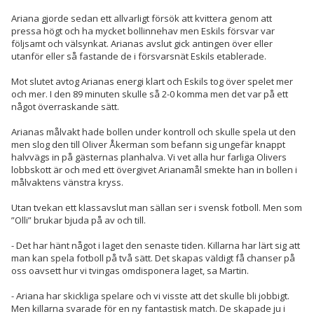
Ariana gjorde sedan ett allvarligt försök att kvittera genom att
pressa högt och ha mycket bollinnehav men Eskils försvar var
följsamt och välsynkat. Arianas avslut gick antingen över eller
utanför eller så fastande de i försvarsnät Eskils etablerade.
Mot slutet avtog Arianas energi klart och Eskils tog över spelet mer
och mer. I den 89 minuten skulle så 2-0 komma men det var på ett
något överraskande sätt.
Arianas målvakt hade bollen under kontroll och skulle spela ut den
men slog den till Oliver Åkerman som befann sig ungefär knappt
halvvägs in på gästernas planhalva. Vi vet alla hur farliga Olivers
lobbskott är och med ett övergivet Arianamål smekte han in bollen i
målvaktens vänstra kryss.
Utan tvekan ett klassavslut man sällan ser i svensk fotboll. Men som
”Olli” brukar bjuda på av och till.
- Det har hänt något i laget den senaste tiden. Killarna har lärt sig att
man kan spela fotboll på två sätt. Det skapas väldigt få chanser på
oss oavsett hur vi tvingas omdisponera laget, sa Martin.
- Ariana har skickliga spelare och vi visste att det skulle bli jobbigt.
Men killarna svarade för en ny fantastisk match. De skapade ju i