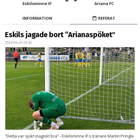
BILDGALLERI
Eskilsminne IF
Ariana FC
KONTAKT
INFORMATION
REFERAT
MATCHER
Eskils jagade bort ”Arianaspöket"
2024-06-20 22:42
ETTAN SÖDRA
”Detta var sjukt magiskt bra” - Eskilsminne IF.s tränare Martin Pringle