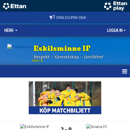
ESKILSCUPEN 2026!
HERR
LOGGA IN
Eskilsminne IF
Respekt – Kamratskap – Jämlikhet
Herr A
HEM
KALENDER
NYHETER
TRUPPEN
2 - 0