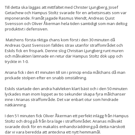
Till detta ska läggas att mittfältet med Christer Ljungberg, Josef
Getachew och Hampus Stoltz svarade för en arbetsinsats som var
imponerande. Framåt jagade Rasmus Wendt, Andreas Quist
Svensson och Oliver Åkerman hela tiden samtidigt som man deltog
produktivt i defensiven.
Matchens första riktiga chans kom först i den 30 minuten då
Andreas Quist Svensson fälldes strax utanför straffområdet och
Eskils fick en frispark. Denne slog Christian Ljungberg runt muren
och målvakten lämnade en retur där Hampus Stoltz dök upp och
tryckte in 1-0.
Ariana fick i den 41 minuten till sin i princip enda målchans då man
prickade stolpen efter en snabb omställning.
Eskils startade den andra halvleken klart bäst och i den 50 minuten
lyckades man inom loppet av tio sekunder skapa fyra målchanser
inne i Arianas straffområde. Det var enbart otur som hindrade
nätkänning.
I den 51 minuten fick Oliver Åkerman ett perfekt inlägg från Hampus
Stoltz och drog på från bra läge i straffområdet. Arianas målvakt
svarade dock för en makalös enhandsräddning på detta närskott
där vi vara beredda att anteckna ett nytt hemmamål.