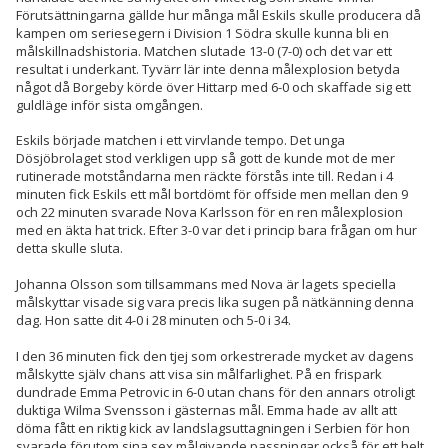
Förutsättningarna gällde hur många mål Eskils skulle producera då
kampen om seriesegern i Division 1 Södra skulle kunna bli en
målskillnadshistoria. Matchen slutade 13-0 (7-0) och det var ett
resultat i underkant. Tyvärr lär inte denna målexplosion betyda
något då Borgeby körde över Hittarp med 6-0 och skaffade sig ett
guldläge inför sista omgången.
Eskils började matchen i ett virvlande tempo. Det unga
Dösjöbrolaget stod verkligen upp så gott de kunde mot de mer
rutinerade motståndarna men räckte förstås inte till. Redan i 4
minuten fick Eskils ett mål bortdömt för offside men mellan den 9
och 22 minuten svarade Nova Karlsson för en ren målexplosion
med en äkta hat trick. Efter 3-0 var det i princip bara frågan om hur
detta skulle sluta.
Johanna Olsson som tillsammans med Nova är lagets speciella
målskyttar visade sig vara precis lika sugen på nätkänning denna
dag. Hon satte dit 4-0 i 28 minuten och 5-0 i 34.
I den 36 minuten fick den tjej som orkestrerade mycket av dagens
målskytte själv chans att visa sin målfarlighet. På en frispark
dundrade Emma Petrovic in 6-0 utan chans för den annars otroligt
duktiga Wilma Svensson i gästernas mål. Emma hade av allt att
döma fått en riktig kick av landslagsuttagningen i Serbien för hon
svarade förutom sina sex målgivande passningar också för ett helt