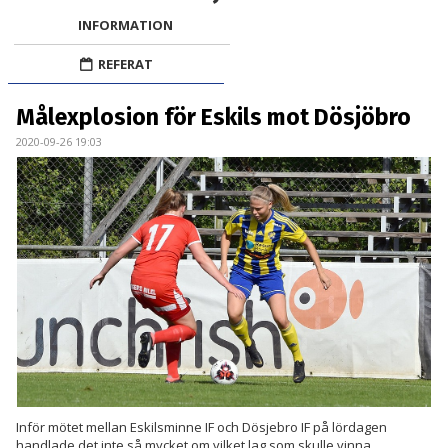
BILDGALLERI
INFORMATION
DOKUMENT
REFERAT
KONTAKT
Målexplosion för Eskils mot Dösjöbro
MATCHER
2020-09-26 19:03
DIV. 1 SÖDRA
DAM AKADEMI - DIVISION 2
Inför mötet mellan Eskilsminne IF och Dösjebro IF på lördagen
handlade det inte så mycket om vilket lag som skulle vinna.