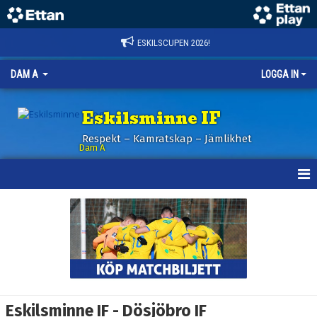
ESKILSCUPEN 2026!
DAM A
LOGGA IN
Eskilsminne IF
Respekt – Kamratskap – Jämlikhet
Dam A
HEM
NYHETER
KALENDER
TRUPPEN
Eskilsminne IF - Dösjöbro IF