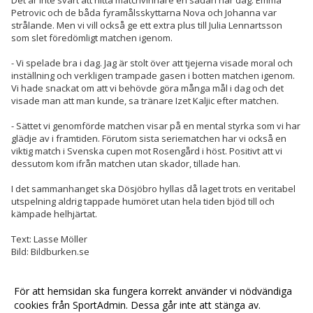
Det är inte svårt att hitta matchvinnare en sådan här dag. Emma
Petrovic och de båda fyramålsskyttarna Nova och Johanna var
strålande. Men vi vill också ge ett extra plus till Julia Lennartsson
som slet föredömligt matchen igenom.
- Vi spelade bra i dag. Jag är stolt över att tjejerna visade moral och
inställning och verkligen trampade gasen i botten matchen igenom.
Vi hade snackat om att vi behövde göra många mål i dag och det
visade man att man kunde, sa tränare Izet Kaljic efter matchen.
- Sättet vi genomförde matchen visar på en mental styrka som vi har
glädje av i framtiden. Förutom sista seriematchen har vi också en
viktig match i Svenska cupen mot Rosengård i höst. Positivt att vi
dessutom kom ifrån matchen utan skador, tillade han.
I det sammanhanget ska Dösjöbro hyllas då laget trots en veritabel
utspelning aldrig tappade humöret utan hela tiden bjöd till och
kämpade helhjärtat.
Text: Lasse Möller
Bild: Bildburken.se
För att hemsidan ska fungera korrekt använder vi nödvändiga
<< Tillbaka
cookies från SportAdmin. Dessa går inte att stänga av.