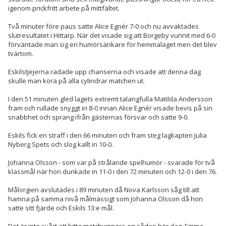
igenom prickfritt arbete på mittfältet.
Två minuter före paus satte Alice Egnér 7-0 och nu avvaktades
slutresultatet i Hittarp. När det visade sig att Borgeby vunnit med 6-0
förväntade man sig en humörsänkare för hemmalaget men det blev
tvärtom.
Eskilstjejerna radade upp chanserna och visade att denna dag
skulle man köra på alla cylindrar matchen ut.
I den 51 minuten gled lagets extremt talangfulla Matilda Andersson
fram och rullade snyggt in 8-0 innan Alice Egnér visade bevis på sin
snabbhet och sprang ifrån gästernas försvar och satte 9-0.
Eskils fick en straff i den 66 minuten och fram steg lagkapten Julia
Nyberg Spets och slog kallt in 10-0.
Johanna Olsson - som var på strålande spelhumör - svarade för två
klassmål när hon dunkade in 11-0 i den 72 minuten och 12-0 i den 76.
Målorgien avslutades i 89 minuten då Nova Karlsson såg till att
hamna på samma nivå målmässigt som Johanna Olsson då hon
satte sitt fjärde och Eskils 13:e mål.