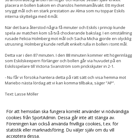
placera in bollen bakom en chanslös hemmamålvakt. Ett mycket
snyggt mål och en stark prestation av Alma som nu toppar Eskils
interna skytteliga med 4 mål.
När det bara återstod några få minuter och Eskils i princip kunde
spela av matchen kom så två chockerande bakslag. I en omställning
rusade Felicia Holmberg mot mål och Sacha Micha gjorde en olycklig
utrusning. Holmberg kunde retfullt enkelt rulla in bollen i tomt mål.
Detta var i den 87 minuten. I den 88 minuten kommer ett högerinlägg
som Eskilskeepern förlänger och bollen går via huvudet på en
Eskilsspelare till Victoria Svanström som prickskjuter in 2-1.
- Nu får vi försöka hantera detta på rätt sätt och visa hemma mot
Mariebo
nästa lördag
att vi kan komma tillbaka, säger ”AP”.
Text: Lasse Möller
För att hemsidan ska fungera korrekt använder vi nödvändiga
<< Tillbaka
cookies från SportAdmin. Dessa går inte att stänga av.
Föreningen kan också använda frivilliga cookies, t.ex. för
statistik eller marknadsföring. Du väljer själv om du vill
acceptera dessa.