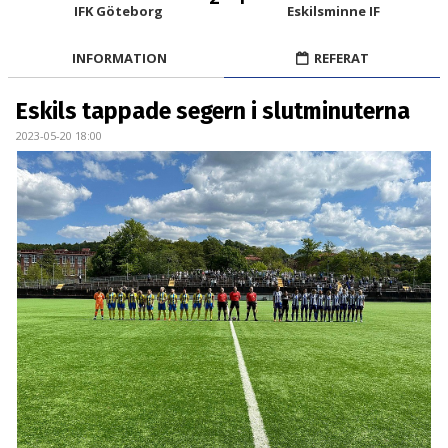
BILDGALLERI
IFK Göteborg
Eskilsminne IF
DOKUMENT
INFORMATION
REFERAT
KONTAKT
Eskils tappade segern i slutminuterna
2023-05-20 18:00
MATCHER
DIV. 1 SÖDRA
DAM AKADEMI - DIVISION 2