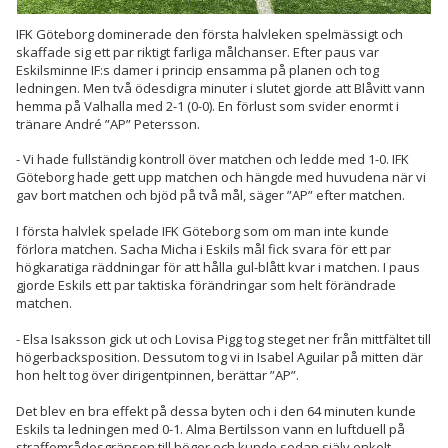
IFK Göteborg dominerade den första halvleken spelmässigt och
skaffade sig ett par riktigt farliga målchanser. Efter paus var
Eskilsminne IF:s damer i princip ensamma på planen och tog
ledningen. Men två ödesdigra minuter i slutet gjorde att Blåvitt vann
hemma på Valhalla med 2-1 (0-0). En förlust som svider enormt i
tränare André ”AP” Petersson.
- Vi hade fullständig kontroll över matchen och ledde med 1-0. IFK
Göteborg hade gett upp matchen och hängde med huvudena när vi
gav bort matchen och bjöd på två mål, säger ”AP” efter matchen.
I första halvlek spelade IFK Göteborg som om man inte kunde
förlora matchen. Sacha Micha i Eskils mål fick svara för ett par
högkaratiga räddningar för att hålla gul-blått kvar i matchen. I paus
gjorde Eskils ett par taktiska förändringar som helt förändrade
matchen.
- Elsa Isaksson gick ut och Lovisa Pigg tog steget ner från mittfältet till
högerbacksposition. Dessutom tog vi in Isabel Aguilar på mitten där
hon helt tog över dirigentpinnen, berättar ”AP”.
Det blev en bra effekt på dessa byten och i den 64 minuten kunde
Eskils ta ledningen med 0-1. Alma Bertilsson vann en luftduell på
straffområdesgränsen till höger och kunde sedan själv enkelt