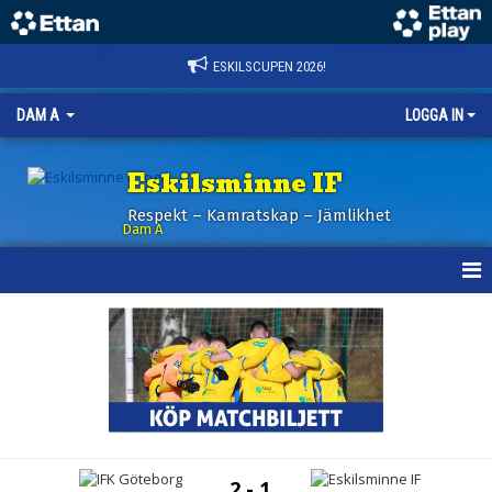
ESKILSCUPEN 2026!
DAM A
LOGGA IN
Eskilsminne IF
Respekt – Kamratskap – Jämlikhet
Dam A
HEM
NYHETER
KALENDER
TRUPPEN
2 - 1