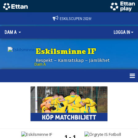
ESKILSCUPEN 2026!
DAM A
LOGGA IN
Eskilsminne IF
Respekt – Kamratskap – Jämlikhet
Dam A
HEM
NYHETER
KALENDER
TRUPPEN
1 - 1