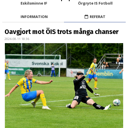
BILDGALLERI
Eskilsminne IF
Örgryte IS Fotboll
DOKUMENT
INFORMATION
REFERAT
KONTAKT
Oavgjort mot ÖIS trots många chanser
2024-08-11 18:36
MATCHER
DIV. 1 SÖDRA
DAM AKADEMI - DIVISION 2