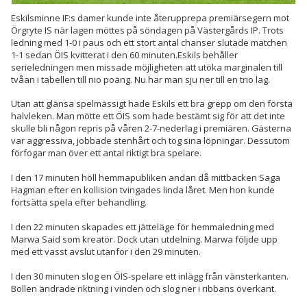
Eskilsminne IF:s damer kunde inte återupprepa premiärsegern mot
Örgryte IS när lagen möttes på söndagen på Västergårds IP. Trots
ledning med 1-0 i paus och ett stort antal chanser slutade matchen
1-1 sedan ÖIS kvitterat i den 60 minuten.Eskils behåller
serieledningen men missade möjligheten att utöka marginalen till
tvåan i tabellen till nio poäng. Nu har man sju ner till en trio lag.
Utan att glänsa spelmässigt hade Eskils ett bra grepp om den första
halvleken. Man mötte ett ÖIS som hade bestämt sig för att det inte
skulle bli någon repris på våren 2-7-nederlag i premiären. Gästerna
var aggressiva, jobbade stenhårt och tog sina löpningar. Dessutom
förfogar man över ett antal riktigt bra spelare.
I den 17 minuten höll hemmapubliken andan då mittbacken Saga
Hagman efter en kollision tvingades linda låret. Men hon kunde
fortsätta spela efter behandling.
I den 22 minuten skapades ett jätteläge för hemmaledning med
Marwa Said som kreatör. Dock utan utdelning. Marwa följde upp
med ett vasst avslut utanför i den 29 minuten.
I den 30 minuten slog en ÖIS-spelare ett inlägg från vänsterkanten.
Bollen ändrade riktning i vinden och slog ner i ribbans överkant.