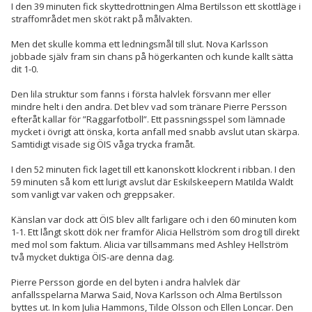
I den 39 minuten fick skyttedrottningen Alma Bertilsson ett skottläge i
straffområdet men sköt rakt på målvakten.
Men det skulle komma ett ledningsmål till slut. Nova Karlsson
jobbade själv fram sin chans på högerkanten och kunde kallt sätta
dit 1-0.
Den lila struktur som fanns i första halvlek försvann mer eller
mindre helt i den andra. Det blev vad som tränare Pierre Persson
efteråt kallar för ”Raggarfotboll”. Ett passningsspel som lämnade
mycket i övrigt att önska, korta anfall med snabb avslut utan skärpa.
Samtidigt visade sig ÖIS våga trycka framåt.
I den 52 minuten fick laget till ett kanonskott klockrent i ribban. I den
59 minuten så kom ett lurigt avslut där Eskilskeepern Matilda Waldt
som vanligt var vaken och greppsaker.
Känslan var dock att ÖIS blev allt farligare och i den 60 minuten kom
1-1. Ett långt skott dök ner framför Alicia Hellström som drog till direkt
med mol som faktum. Alicia var tillsammans med Ashley Hellström
två mycket duktiga ÖIS-are denna dag.
Pierre Persson gjorde en del byten i andra halvlek där
anfallsspelarna Marwa Said, Nova Karlsson och Alma Bertilsson
byttes ut. In kom Julia Hammons, Tilde Olsson och Ellen Loncar. Den