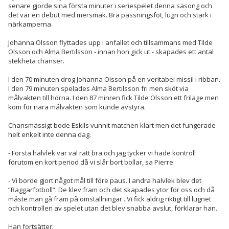
senare gjorde sina första minuter i seriespelet denna säsong och
det var en debut med mersmak. Bra passningsfot, lugn och stark i
närkamperna.
Johanna Olsson flyttades upp i anfallet och tillsammans med Tilde
Olsson och Alma Bertilsson - innan hon gick ut - skapades ett antal
stekheta chanser.
I den 70 minuten drog Johanna Olsson på en veritabel missil i ribban.
I den 79 minuten spelades Alma Bertilsson fri men sköt via
målvakten till hörna. I den 87 minren fick Tilde Olsson ett friläge men
kom för nära målvakten som kunde avstyra.
Chansmässigt bode Eskils vunnit matchen klart men det fungerade
helt enkelt inte denna dag.
- Första halvlek var väl rätt bra och jag tycker vi hade kontroll
förutom en kort period då vi slår bort bollar, sa Pierre.
- Vi borde gjort något mål till före paus. I andra halvlek blev det
”Raggarfotboll”. De klev fram och det skapades ytor för oss och då
måste man gå fram på omställningar . Vi fick aldrig riktigt till lugnet
och kontrollen av spelet utan det blev snabba avslut, förklarar han.
Han fortsätter: