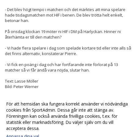
- Det blev högt tempo i matchen och det märktes att mina spelare
hade tisdagsmatchen mot HIF i benen. De blev trötta helt enkelt,
betonar han.
På onsdag klockan 19
möter ni HIF i DM på Harlyckan. Hinner ni
återhämta er till den matchen?
- Vi hade flera spelare i dag som spelade kortare tid eller inte alls så
det finns alternativ, konstaterar Pierre.
- Vi fick en poäng i dag och har fortfarande inte förlorat på 13
matcher så vi får ändå vara nöjda, slutar han.
Text: Lasse Möller
Bild: Peter Werner
För att hemsidan ska fungera korrekt använder vi nödvändiga
<< Tillbaka
cookies från SportAdmin. Dessa går inte att stänga av.
Föreningen kan också använda frivilliga cookies, t.ex. för
statistik eller marknadsföring. Du väljer själv om du vill
acceptera dessa.
Anpassa dina val