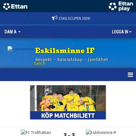
ESKILSCUPEN 2026!
DAM A
LOGGA IN
Eskilsminne IF
Respekt – Kamratskap – Jämlikhet
Dam A
HEM
NYHETER
KALENDER
TRUPPEN
3 - 3