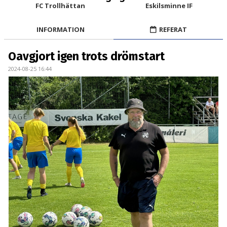
BILDGALLERI
FC Trollhättan
Eskilsminne IF
DOKUMENT
INFORMATION
REFERAT
KONTAKT
Oavgjort igen trots drömstart
2024-08-25 16:44
MATCHER
DIV. 1 SÖDRA
DAM AKADEMI - DIVISION 2