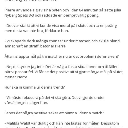
Pierre använde sig av sina byten och i den 84 minuten så satte Julia
Nyberg Spets 3-3 och räddade en oerhört viktig poäng.
- Det var starkt att vi kunde visa moral på i slutet och ta en poäng
men detta var inte bra, förklarar han.
- Vi skapade dock många chanser under matchen och skulle bland
annat haft en straff, betonar Pierre.
Åtta insläppta mål på tre matcher nu är det problem i defensiven?
- Nej det tycker jag inte. Det är några fasta situationer och tillfällen
när vi passar fel. Vi får se det positivt att vi gjort många mål på slutet,
menar Pierre.
Hur ska ni komma ur denna trend?
- Vi måste fokusera på det vi ska göra. Det vi gjorde under
vårsäsongen, säger han.
Fanns det några positiva saker att nämna i denna match?
- Matilda Waldt var duktig och kan inte lastas för målen. Dessutom