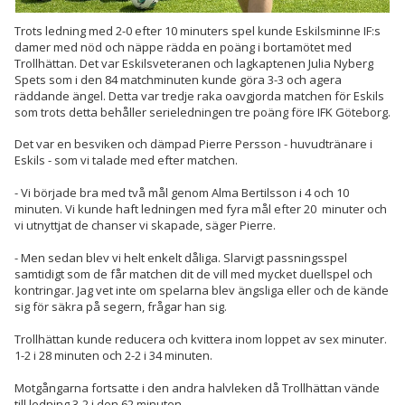
Trots ledning med 2-0 efter 10 minuters spel kunde Eskilsminne IF:s
damer med nöd och näppe rädda en poäng i bortamötet med
Trollhättan. Det var Eskilsveteranen och lagkaptenen Julia Nyberg
Spets som i den 84 matchminuten kunde göra 3-3 och agera
räddande ängel. Detta var tredje raka oavgjorda matchen för Eskils
som trots detta behåller serieledningen tre poäng före IFK Göteborg.
Det var en besviken och dämpad Pierre Persson - huvudtränare i
Eskils - som vi talade med efter matchen.
- Vi började bra med två mål genom Alma Bertilsson i 4 och 10
minuten. Vi kunde haft ledningen med fyra mål efter 20 minuter och
vi utnyttjat de chanser vi skapade, säger Pierre.
- Men sedan blev vi helt enkelt dåliga. Slarvigt passningsspel
samtidigt som de får matchen dit de vill med mycket duellspel och
kontringar. Jag vet inte om spelarna blev ängsliga eller och de kände
sig för säkra på segern, frågar han sig.
Trollhättan kunde reducera och kvittera inom loppet av sex minuter.
1-2 i 28 minuten och 2-2 i 34 minuten.
Motgångarna fortsatte i den andra halvleken då Trollhättan vände
till ledning 3-2 i den 62 minuten.