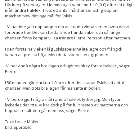
Häcken på söndagen. Hemmalaget vann med 1-0 (0-0) efter ett tidigt
mål i andra halvlek. Trots ett antal målchanser och grepp om
matchen blev det inga mål för Eskils.
- Vi har inte gett upp hoppet om att kunna vinna serien även om vi
förlorade här. Det kan fortfarande hända saker och så länge
chansen finns kämpar vi, sa tränare Pierre Persson efter matchen.
I den första halvleken låg Eskilsspelarna lite lägre och frångick
vanan att pressa högt. Men detta var helt enligt planen.
-Vi har ändå några bra lägen och gör en okey första halvlek, säger
Pierre.
I 50 minuten gör Häcken 1-0 och efter det skapar Eskils ett antal
chanser. Men trots bra lägen får man inte in bollen.
- Vi borde gjort några mål i andra halvlek tycker jag. Men tyvärr
lyckades det inte. Vi kör dock på för fullt resten av matcherna och
hoppas resultaten går med oss, säger Pierre.
Text: Lasse Möller
bild: Sportibild