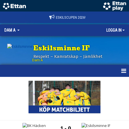
ESKILSCUPEN 2026!
DAM A
LOGGA IN
Eskilsminne IF
Respekt – Kamratskap – Jämlikhet
Dam A
HEM
NYHETER
KALENDER
TRUPPEN
1 - 0