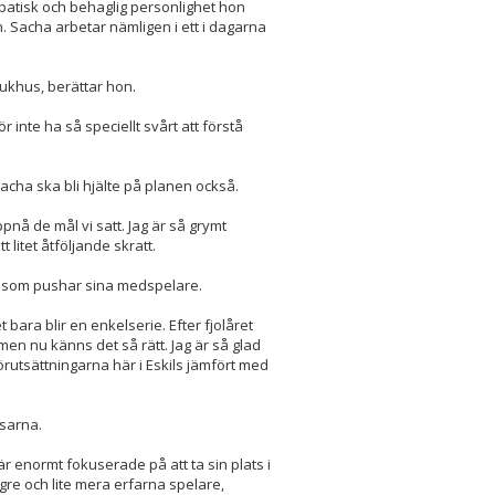
atisk och behaglig personlighet hon
en. Sacha arbetar nämligen i ett i dagarna
ukhus, berättar hon.
r inte ha så speciellt svårt att förstå
 Sacha ska bli hjälte på planen också.
 uppnå de mål vi satt. Jag är så grymt
 litet åtföljande skratt.
on som pushar sina medspelare.
bara blir en enkelserie. Efter fjolåret
en nu känns det så rätt. Jag är så glad
 förutsättningarna här i Eskils jämfört med
sarna.
är enormt fokuserade på att ta sin plats i
gre och lite mera erfarna spelare,