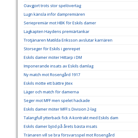
Oavgjort trots stor spelövertag
Lugn känsla inför dampremiären
Seriepremiär mot HBK för Eskils damer
Lagkapten Haydens premiärtankar
Trotjänaren Matilda Eriksson avslutar karriären
Storseger för Eskils i genrepet
Eskils damer möter Hittarp i DM
Imponerande insats av Eskils damlag
Ny match mot Rosengård 1917
Eskils mötte ett bättre Jitex
Läger och match för damerna
Seger mot MFF men spelet hackade
Eskils damer möter MFF:s Division 2-lag
Talangfull ytterback fick A-kontrakt med Eskils dam
Eskils damer bjöd på årets bästa insats
Tränaren vill se bra försvarsspel mot Rosengård