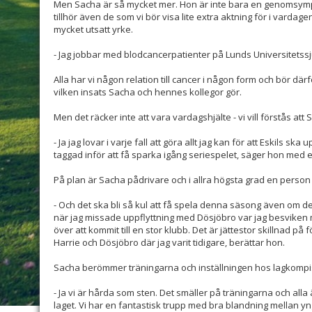
Men Sacha är så mycket mer. Hon är inte bara en genomsymp
tillhör även de som vi bör visa lite extra aktning för i vardag
mycket utsatt yrke.
- Jag jobbar med blodcancerpatienter på Lunds Universitetssj
Alla har vi någon relation till cancer i någon form och bör därfö
vilken insats Sacha och hennes kollegor gör.
Men det räcker inte att vara vardagshjälte - vi vill förstås att
- Ja jag lovar i varje fall att göra allt jag kan för att Eskils ska
taggad inför att få sparka igång seriespelet, säger hon med ett
På plan är Sacha pådrivare och i allra högsta grad en pers
- Och det ska bli så kul att få spela denna säsong även om det 
när jag missade uppflyttning med Dösjöbro var jag besviken m
över att kommit till en stor klubb. Det är jättestor skillnad på
Harrie och Dösjöbro där jag varit tidigare, berättar hon.
Sacha berömmer träningarna och inställningen hos lagkompi
- Ja vi är hårda som sten. Det smäller på träningarna och alla 
laget. Vi har en fantastisk trupp med bra blandning mellan yn