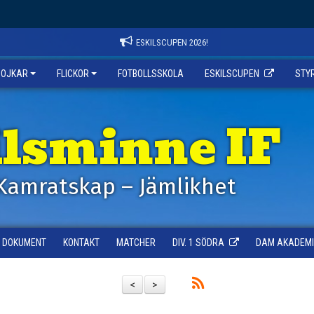
ESKILSCUPEN 2026!
POJKAR
FLICKOR
FOTBOLLSSKOLA
ESKILSCUPEN
STY
ilsminne IF
Kamratskap – Jämlikhet
DOKUMENT
KONTAKT
MATCHER
DIV. 1 SÖDRA
DAM AKADEMI -
<
>