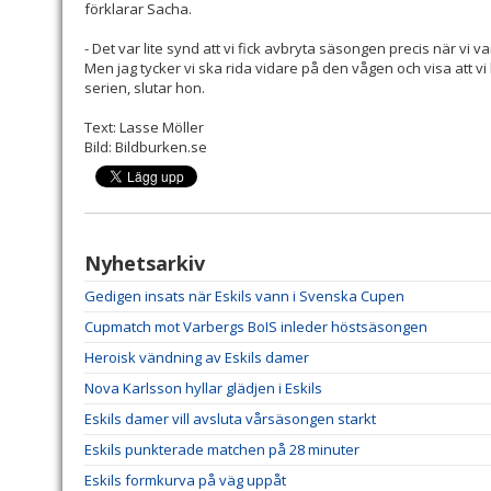
förklarar Sacha.
- Det var lite synd att vi fick avbryta säsongen precis när vi 
Men jag tycker vi ska rida vidare på den vågen och visa att 
serien, slutar hon.
Text: Lasse Möller
Bild: Bildburken.se
Nyhetsarkiv
Gedigen insats när Eskils vann i Svenska Cupen
Cupmatch mot Varbergs BoIS inleder höstsäsongen
Heroisk vändning av Eskils damer
Nova Karlsson hyllar glädjen i Eskils
Eskils damer vill avsluta vårsäsongen starkt
Eskils punkterade matchen på 28 minuter
Eskils formkurva på väg uppåt