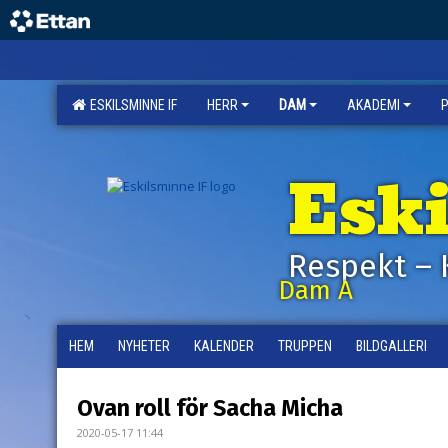
ESKILSMINNE IF
HERR
DAM
AKADEMI
Esk
Respekt – 
Dam A
HEM
NYHETER
KALENDER
TRUPPEN
BILDGALLERI
Ovan roll för Sacha Micha
2020-05-17 11:44