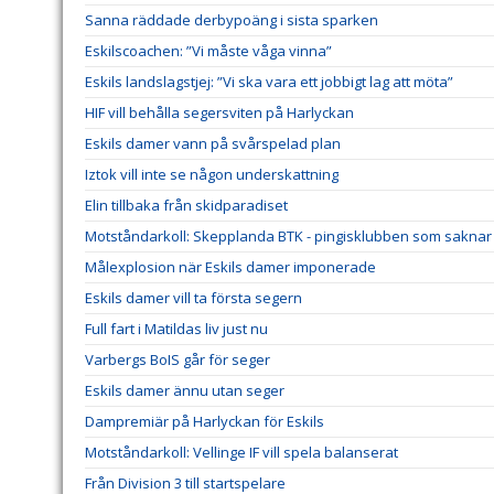
Sanna räddade derbypoäng i sista sparken
Eskilscoachen: ”Vi måste våga vinna”
Eskils landslagstjej: ”Vi ska vara ett jobbigt lag att möta”
HIF vill behålla segersviten på Harlyckan
Eskils damer vann på svårspelad plan
Iztok vill inte se någon underskattning
Elin tillbaka från skidparadiset
Motståndarkoll: Skepplanda BTK - pingisklubben som saknar 
Målexplosion när Eskils damer imponerade
Eskils damer vill ta första segern
Full fart i Matildas liv just nu
Varbergs BoIS går för seger
Eskils damer ännu utan seger
Dampremiär på Harlyckan för Eskils
Motståndarkoll: Vellinge IF vill spela balanserat
Från Division 3 till startspelare