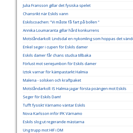
Julia Fransson gillar det fysiska spelet
Chansrikt när Eskils vann
Eskilscoachen: ”Vi måste få fart på bollen ”
Annika Loumaranta gillar hård konkurrens
Motståndarkoll: Lindsdal en nykomling som hoppas det vänd
Enkel seger i cupen för Eskils damer
Eskils damer får chans studsa tillbaka
Förlust mot seriejumbon för Eskils damer
Iztok varnar för kämpastarkt Halmia
Malena - solsken och kraftpaket
Motståndarkoll: IS Halmia jagar första poängen mot Eskils
Seger för Eskils Dam!
Tufft fysiskt Värnamo väntar Eskils
Nova Karlsson inför IFK Värnamo
Eskils slog ut regerande mästarna
Ung trupp mot HIF i DM