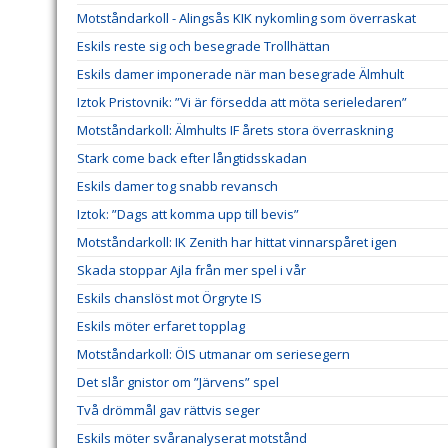
Motståndarkoll - Alingsås KIK nykomling som överraskat
Eskils reste sig och besegrade Trollhättan
Eskils damer imponerade när man besegrade Älmhult
Iztok Pristovnik: ”Vi är försedda att möta serieledaren”
Motståndarkoll: Älmhults IF årets stora överraskning
Stark come back efter långtidsskadan
Eskils damer tog snabb revansch
Iztok: ”Dags att komma upp till bevis”
Motståndarkoll: IK Zenith har hittat vinnarspåret igen
Skada stoppar Ajla från mer spel i vår
Eskils chanslöst mot Örgryte IS
Eskils möter erfaret topplag
Motståndarkoll: ÖIS utmanar om seriesegern
Det slår gnistor om ”Järvens” spel
Två drömmål gav rättvis seger
Eskils möter svåranalyserat motstånd