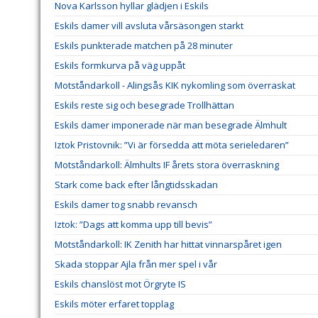
Nova Karlsson hyllar glädjen i Eskils
Eskils damer vill avsluta vårsäsongen starkt
Eskils punkterade matchen på 28 minuter
Eskils formkurva på väg uppåt
Motståndarkoll - Alingsås KIK nykomling som överraskat
Eskils reste sig och besegrade Trollhättan
Eskils damer imponerade när man besegrade Älmhult
Iztok Pristovnik: ”Vi är försedda att möta serieledaren”
Motståndarkoll: Älmhults IF årets stora överraskning
Stark come back efter långtidsskadan
Eskils damer tog snabb revansch
Iztok: ”Dags att komma upp till bevis”
Motståndarkoll: IK Zenith har hittat vinnarspåret igen
Skada stoppar Ajla från mer spel i vår
Eskils chanslöst mot Örgryte IS
Eskils möter erfaret topplag