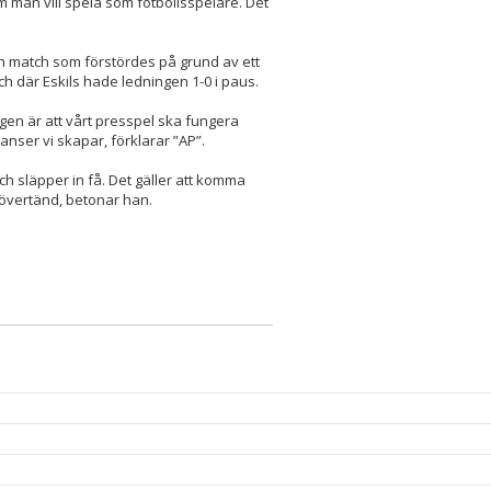
om man vill spela som fotbollsspelare. Det
n match som förstördes på grund av ett
h där Eskils hade ledningen 1-0 i paus.
ingen är att vårt presspel ska fungera
hanser vi skapar, förklarar ”AP”.
h släpper in få. Det gäller att komma
i övertänd, betonar han.