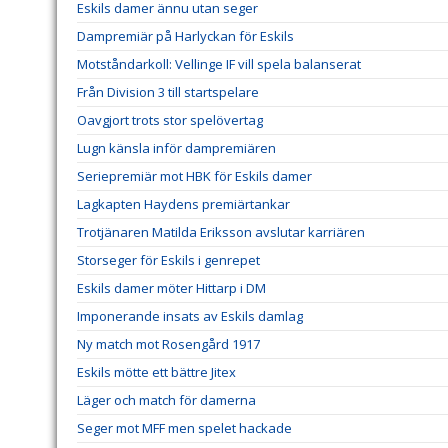
Eskils damer ännu utan seger
Dampremiär på Harlyckan för Eskils
Motståndarkoll: Vellinge IF vill spela balanserat
Från Division 3 till startspelare
Oavgjort trots stor spelövertag
Lugn känsla inför dampremiären
Seriepremiär mot HBK för Eskils damer
Lagkapten Haydens premiärtankar
Trotjänaren Matilda Eriksson avslutar karriären
Storseger för Eskils i genrepet
Eskils damer möter Hittarp i DM
Imponerande insats av Eskils damlag
Ny match mot Rosengård 1917
Eskils mötte ett bättre Jitex
Läger och match för damerna
Seger mot MFF men spelet hackade