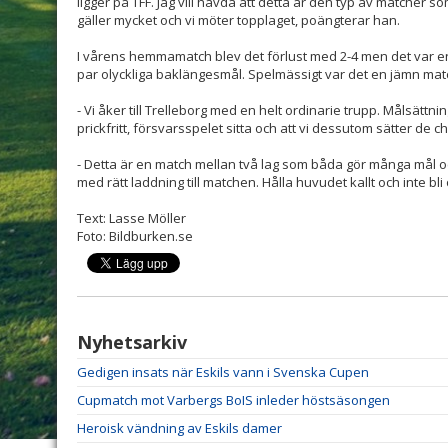
ligger på TFF. Jag vill hävda att detta är den typ av matcher s
gäller mycket och vi möter topplaget, poängterar han.
I vårens hemmamatch blev det förlust med 2-4 men det var e
par olyckliga baklängesmål. Spelmässigt var det en jämn matc
- Vi åker till Trelleborg med en helt ordinarie trupp. Målsättn
prickfritt, försvarsspelet sitta och att vi dessutom sätter de c
- Detta är en match mellan två lag som båda gör många mål oc
med rätt laddning till matchen. Hålla huvudet kallt och inte bl
Text: Lasse Möller
Foto: Bildburken.se
Nyhetsarkiv
Gedigen insats när Eskils vann i Svenska Cupen
Cupmatch mot Varbergs BoIS inleder höstsäsongen
Heroisk vändning av Eskils damer