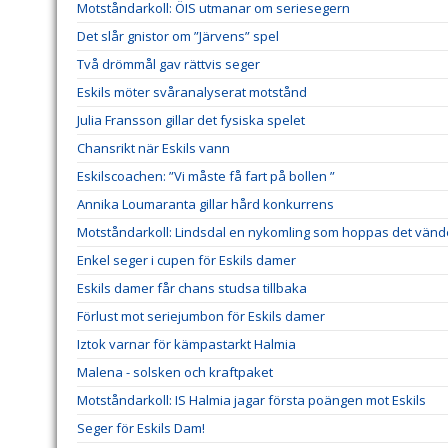
Motståndarkoll: ÖIS utmanar om seriesegern
Det slår gnistor om ”Järvens” spel
Två drömmål gav rättvis seger
Eskils möter svåranalyserat motstånd
Julia Fransson gillar det fysiska spelet
Chansrikt när Eskils vann
Eskilscoachen: ”Vi måste få fart på bollen ”
Annika Loumaranta gillar hård konkurrens
Motståndarkoll: Lindsdal en nykomling som hoppas det vänd
Enkel seger i cupen för Eskils damer
Eskils damer får chans studsa tillbaka
Förlust mot seriejumbon för Eskils damer
Iztok varnar för kämpastarkt Halmia
Malena - solsken och kraftpaket
Motståndarkoll: IS Halmia jagar första poängen mot Eskils
Seger för Eskils Dam!