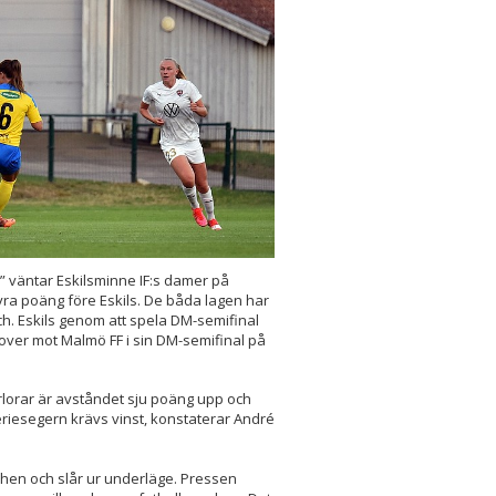
a” väntar Eskilsminne IF:s damer på
yra poäng före Eskils. De båda lagen har
tch. Eskils genom att spela DM-semifinal
over mot Malmö FF i sin DM-semifinal på
förlorar är avståndet sju poäng upp och
 seriesegern krävs vinst, konstaterar André
tchen och slår ur underläge. Pressen