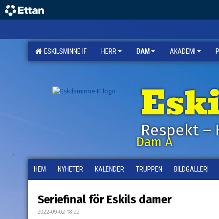
ESKILSMINNE IF
HERR
DAM
AKADEMI
Esk
Respekt – 
Dam A
HEM
NYHETER
KALENDER
TRUPPEN
BILDGALLERI
Seriefinal för Eskils damer
2022-09-02 18:22