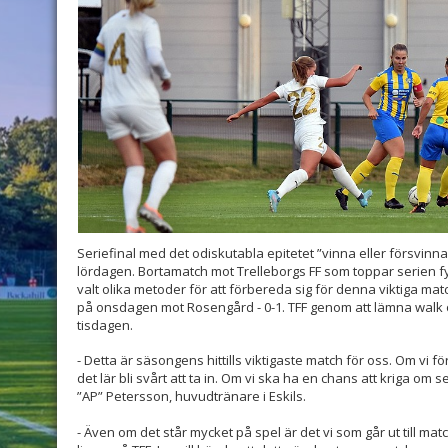
Seriefinal med det odiskutabla epitetet ”vinna eller försvinn
lördagen. Bortamatch mot Trelleborgs FF som toppar serien f
valt olika metoder för att förbereda sig för denna viktiga ma
på onsdagen mot Rosengård - 0-1. TFF genom att lämna walk 
tisdagen.
- Detta är säsongens hittills viktigaste match för oss. Om vi 
det lär bli svårt att ta in. Om vi ska ha en chans att kriga om
”AP” Petersson, huvudtränare i Eskils.
- Även om det står mycket på spel är det vi som går ut till ma