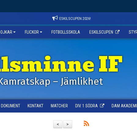
ESKILSCUPEN 2026!
POJKAR
FLICKOR
FOTBOLLSSKOLA
ESKILSCUPEN
STY
ilsminne IF
Kamratskap – Jämlikhet
DOKUMENT
KONTAKT
MATCHER
DIV. 1 SÖDRA
DAM AKADEMI -
<
>