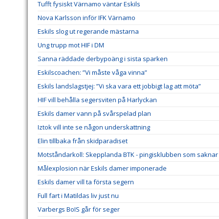
Tufft fysiskt Värnamo väntar Eskils
Nova Karlsson inför IFK Värnamo
Eskils slog ut regerande mästarna
Ung trupp mot HIF i DM
Sanna räddade derbypoäng i sista sparken
Eskilscoachen: ”Vi måste våga vinna”
Eskils landslagstjej: ”Vi ska vara ett jobbigt lag att möta”
HIF vill behålla segersviten på Harlyckan
Eskils damer vann på svårspelad plan
Iztok vill inte se någon underskattning
Elin tillbaka från skidparadiset
Motståndarkoll: Skepplanda BTK - pingisklubben som saknar 
Målexplosion när Eskils damer imponerade
Eskils damer vill ta första segern
Full fart i Matildas liv just nu
Varbergs BoIS går för seger