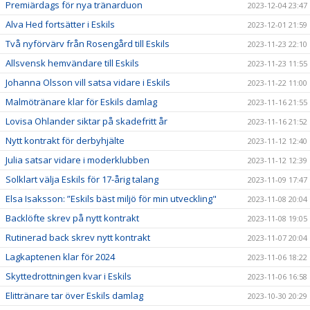
Premiärdags för nya tränarduon
2023-12-04 23:47
Alva Hed fortsätter i Eskils
2023-12-01 21:59
Två nyförvärv från Rosengård till Eskils
2023-11-23 22:10
Allsvensk hemvändare till Eskils
2023-11-23 11:55
Johanna Olsson vill satsa vidare i Eskils
2023-11-22 11:00
Malmötränare klar för Eskils damlag
2023-11-16 21:55
Lovisa Ohlander siktar på skadefritt år
2023-11-16 21:52
Nytt kontrakt för derbyhjälte
2023-11-12 12:40
Julia satsar vidare i moderklubben
2023-11-12 12:39
Solklart välja Eskils för 17-årig talang
2023-11-09 17:47
Elsa Isaksson: ”Eskils bäst miljö för min utveckling"
2023-11-08 20:04
Backlöfte skrev på nytt kontrakt
2023-11-08 19:05
Rutinerad back skrev nytt kontrakt
2023-11-07 20:04
Lagkaptenen klar för 2024
2023-11-06 18:22
Skyttedrottningen kvar i Eskils
2023-11-06 16:58
Elittränare tar över Eskils damlag
2023-10-30 20:29