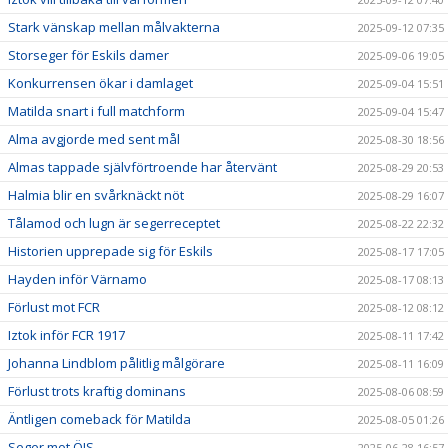
Stark vänskap mellan målvakterna
2025-09-12 07:35
Storseger för Eskils damer
2025-09-06 19:05
Konkurrensen ökar i damlaget
2025-09-04 15:51
Matilda snart i full matchform
2025-09-04 15:47
Alma avgjorde med sent mål
2025-08-30 18:56
Almas tappade självförtroende har återvänt
2025-08-29 20:53
Halmia blir en svårknäckt nöt
2025-08-29 16:07
Tålamod och lugn är segerreceptet
2025-08-22 22:32
Historien upprepade sig för Eskils
2025-08-17 17:05
Hayden inför Värnamo
2025-08-17 08:13
Förlust mot FCR
2025-08-12 08:12
Iztok inför FCR 1917
2025-08-11 17:42
Johanna Lindblom pålitlig målgörare
2025-08-11 16:09
Förlust trots kraftig dominans
2025-08-06 08:59
Äntligen comeback för Matilda
2025-08-05 01:26
Seger mot ÖIS
2025-06-28 16:57