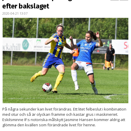
BILDGALLERI
efter bakslaget
2020-04-21 13:07
DOKUMENT
KONTAKT
MATCHER
DIV. 1 SÖDRA
DAM AKADEMI - DIVISION 2
På några sekunder kan livet förändras. Ett litet felbeslut i kombination
med otur och så är olyckan framme och kastar grus i maskineriet.
Eskilsminne IF:s notoriska målskytt Jasmine Hansen kommer aldrig att
glömma den kvällen som förändrade livet för henne.