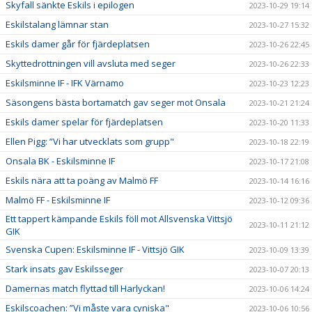
Skyfall sänkte Eskils i epilogen
2023-10-29 19:14
Eskilstalang lämnar stan
2023-10-27 15:32
Eskils damer går för fjärdeplatsen
2023-10-26 22:45
Skyttedrottningen vill avsluta med seger
2023-10-26 22:33
Eskilsminne IF - IFK Värnamo
2023-10-23 12:23
Säsongens bästa bortamatch gav seger mot Onsala
2023-10-21 21:24
Eskils damer spelar för fjärdeplatsen
2023-10-20 11:33
Ellen Pigg: ”Vi har utvecklats som grupp"
2023-10-18 22:19
Onsala BK - Eskilsminne IF
2023-10-17 21:08
Eskils nära att ta poäng av Malmö FF
2023-10-14 16:16
Malmö FF - Eskilsminne IF
2023-10-12 09:36
Ett tappert kämpande Eskils föll mot Allsvenska Vittsjö
2023-10-11 21:12
GIK
Svenska Cupen: Eskilsminne IF - Vittsjö GIK
2023-10-09 13:39
Stark insats gav Eskilsseger
2023-10-07 20:13
Damernas match flyttad till Harlyckan!
2023-10-06 14:24
Eskilscoachen: ”Vi måste vara cyniska"
2023-10-06 10:56