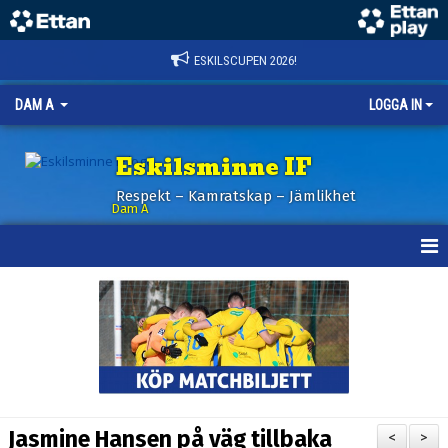
ESKILSCUPEN 2026!
DAM A
LOGGA IN
Eskilsminne IF
Respekt – Kamratskap – Jämlikhet
Dam A
HEM
NYHETER
KALENDER
TRUPPEN
Jasmine Hansen på väg tillbaka
<
>