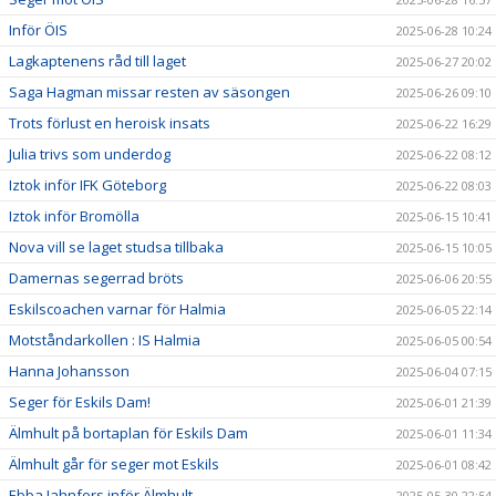
Inför ÖIS
2025-06-28 10:24
Lagkaptenens råd till laget
2025-06-27 20:02
Saga Hagman missar resten av säsongen
2025-06-26 09:10
Trots förlust en heroisk insats
2025-06-22 16:29
Julia trivs som underdog
2025-06-22 08:12
Iztok inför IFK Göteborg
2025-06-22 08:03
Iztok inför Bromölla
2025-06-15 10:41
Nova vill se laget studsa tillbaka
2025-06-15 10:05
Damernas segerrad bröts
2025-06-06 20:55
Eskilscoachen varnar för Halmia
2025-06-05 22:14
Motståndarkollen : IS Halmia
2025-06-05 00:54
Hanna Johansson
2025-06-04 07:15
Seger för Eskils Dam!
2025-06-01 21:39
Älmhult på bortaplan för Eskils Dam
2025-06-01 11:34
Älmhult går för seger mot Eskils
2025-06-01 08:42
Ebba Jahnfors inför Älmhult
2025-05-30 22:54