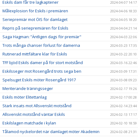
Eskils dam får tre lagkaptener
2024-04-07 14:17
Målexplosion för Eskils i premiären
2024-04-06 18:33
Seriepremiär mot ÖIS för damlaget
2024-04-05 18:20
Repris på seriepremiären för Eskils
2024-04-04 21:14
Saga Hagman: ”Äntligen dags för premiär"
2024-04-03 22:06
Trots många chanser förlust för damerna
2024-03-23 17:35
Rutinerad mittfältare klar för Eskils
2024-03-22 20:10
TFF bjöd Eskils damer på för stort motstånd
2024-03-16 22:46
Eskilsseger mot Rosengård trots sega ben
2024-03-09 17:31
Spelsuget Eskils möter Rosengård 1917
2024-03-08 09:23
Meriterande träningsseger
2024-02-17 19:26
Eskils möter Elitettanlag
2024-02-17 00:28
Stark insats mot Allsvenskt motstånd
2024-02-14 23:44
Allsvenskt motstånd väntar Eskils
2024-02-13 17:17
Eskilslagen matchade i kylan
2024-02-10 18:59
Tålamod nyckelordet när damlaget möter Akademin
2024-02-08 21:31