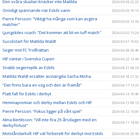
Den svåra skadan knäcker inte Matilda
2024-05-06 22:22
Onödigt spännande när Eskils vann
2024-05-05 19:15
Pierre Persson: ”Viktigt ha många som kan avgöra
2024-05-03 13:36
matcher"
Ljungskiles coach: ”Det kommer att bli en tuff match"
2024-05-02 15:24
Succéstart för Matilda Waldt
2024-05-01 19:02
Seger mot FC Trollhättan
2024-04-28 20:49
HIF väntar i Svenska Cupen
2024-04-22 13:44
Snabb segerreplik av Eskils
2024-04-21 08:26
Matilda Waldt ersätter avstängda Sacha Micha
2024-04-18 21:32
”Det finns bara en väg och den är framåt"
2024-04-17 13:35
Platt fall för Eskils i derbyt
2024-04-13 19:40
Hemmapremiär och derby mellan Eskils och HIF
2024-04-13 08:15
Pierre Persson: ”Fokus ligger på vårt spel"
2024-04-12 15:00
Alma Bertilsson: ”Vill inte fira 25-årsdagen med en
2024-04-11 14:00
derbyförlust"
Motståndarkoll: HIF väl förberett för derbyt mot Eskils
2024-04-09 20:59