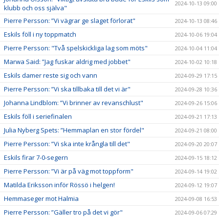
2024-10-13 09:00
klubb och oss själva"
Pierre Persson: ”Vi vägrar ge slaget förlorat"
2024-10-13 08:46
Eskils föll i ny toppmatch
2024-10-06 19:04
Pierre Persson: "Två spelskickliga lag som möts"
2024-10-04 11:04
Marwa Said: ”Jag fuskar aldrig med jobbet"
2024-10-02 10:18
Eskils damer reste sig och vann
2024-09-29 17:15
Pierre Persson: ”Vi ska tillbaka till det vi är"
2024-09-28 10:36
Johanna Lindblom: ”Vi brinner av revanschlust"
2024-09-26 15:06
Eskils föll i seriefinalen
2024-09-21 17:13
Julia Nyberg Spets: ”Hemmaplan en stor fördel"
2024-09-21 08:00
Pierre Persson: ”Vi ska inte krångla till det"
2024-09-20 20:07
Eskils firar 7-0-segern
2024-09-15 18:12
Pierre Persson: ”Vi är på väg mot toppform"
2024-09-14 19:02
Matilda Eriksson inför Rössö i helgen!
2024-09-12 19:07
Hemmaseger mot Halmia
2024-09-08 16:53
Pierre Persson: ”Gäller tro på det vi gör"
2024-09-06 07:29