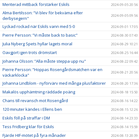
Meriterad mittback förstärker Eskils
2024-09-05 20:56
Alma Bertilsson: ”Vi blev för bekväma efter
2024-09-05 09:56
derbysegern"
Lyckad rockad när Eskils vann med 5-0
2024-09-01 17:05
Pierre Persson: ”Vi måste back to basic"
2024-08-30 07:43
Julia Nyberg Spets hyllar lagets moral
2024-08-29 10:21
Oavgjort igen trots drömstart
2024-08-25 16:44
Johanna Olsson: ”Alla måste steppa upp nu"
2024-08-22 09:42
Pierre Persson: ”Hoppas Rosengårdsmatchen var en
2024-08-21 20:56
väckarklocka"
Johanna Lindblom - nyförvärv med många plusfaktorer
2024-08-20 17:36
Makalös upphämtning räddade poäng
2024-08-18 15:50
Chans till revansch mot Rosengård
2024-08-16 14:22
120 minuter kändes i Ellens ben
2024-08-15 12:26
Eskils föll på straffar i DM
2024-08-14 23:33
Tess Fridberg klar för Eskils
2024-08-14 15:59
Fjärde HIF-mötet på fyra månader
2024-08-13 20:39