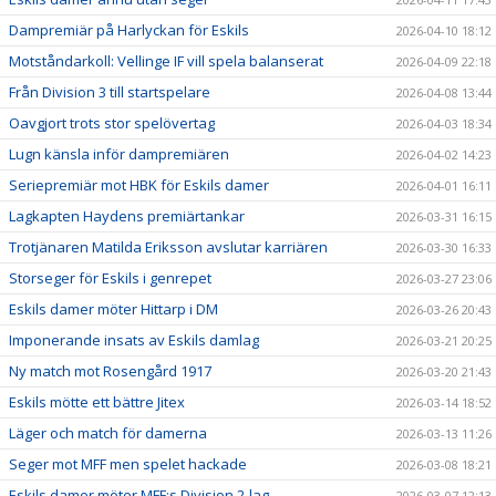
Dampremiär på Harlyckan för Eskils
2026-04-10 18:12
Motståndarkoll: Vellinge IF vill spela balanserat
2026-04-09 22:18
Från Division 3 till startspelare
2026-04-08 13:44
Oavgjort trots stor spelövertag
2026-04-03 18:34
Lugn känsla inför dampremiären
2026-04-02 14:23
Seriepremiär mot HBK för Eskils damer
2026-04-01 16:11
Lagkapten Haydens premiärtankar
2026-03-31 16:15
Trotjänaren Matilda Eriksson avslutar karriären
2026-03-30 16:33
Storseger för Eskils i genrepet
2026-03-27 23:06
Eskils damer möter Hittarp i DM
2026-03-26 20:43
Imponerande insats av Eskils damlag
2026-03-21 20:25
Ny match mot Rosengård 1917
2026-03-20 21:43
Eskils mötte ett bättre Jitex
2026-03-14 18:52
Läger och match för damerna
2026-03-13 11:26
Seger mot MFF men spelet hackade
2026-03-08 18:21
Eskils damer möter MFF:s Division 2-lag
2026-03-07 12:13