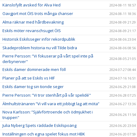
Känslofyllt avsked för Alva Hed
2024-08-11 18:57
Oavgjort mot ÖIS trots många chanser
2024-08-11 18:36
Alma räknar med hårdbevakning
2024-08-09 21:29
Eskils möter revanschsuget ÖIS
2024-08-09 21:17
Historisk Eskilsseger inför rekordpublik
2024-08-06 23:04
Skadeproblem historia nu vill Tilde bidra
2024-08-06 08:56
Pierre Persson: ”Vi fokuserar på vårt spel inte på
2024-08-05 21:05
derbynerver"
Eskils damer dominerade men föll
2024-07-27 08:44
Planer på att se Eskils vs HIF
2024-07-16 16:51
Eskils damer tog sin tionde seger
2024-06-29 21:08
Pierre Persson: ”Vi tror stenhårt på vår spelidé"
2024-06-28 07:25
Älmhultstränaren ”Vi vill vara ett jobbigt lag att möta”
2024-06-27 13:36
Nova Karlsson: ”Självförtroende och ödmjukhet i
2024-06-26 11:54
truppen"
Julia Nyberg Spets räddade Eskilspoäng
2024-06-20 23:04
Inställningen och egna spelet fokus mot HBK
2024-06-20 07:59