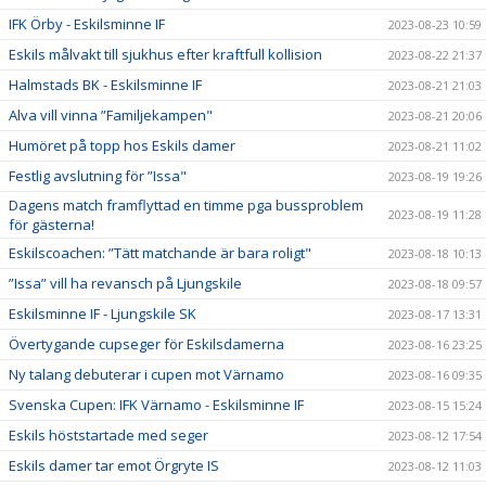
IFK Örby - Eskilsminne IF
2023-08-23 10:59
Eskils målvakt till sjukhus efter kraftfull kollision
2023-08-22 21:37
Halmstads BK - Eskilsminne IF
2023-08-21 21:03
Alva vill vinna ”Familjekampen"
2023-08-21 20:06
Humöret på topp hos Eskils damer
2023-08-21 11:02
Festlig avslutning för ”Issa"
2023-08-19 19:26
Dagens match framflyttad en timme pga bussproblem
2023-08-19 11:28
för gästerna!
Eskilscoachen: ”Tätt matchande är bara roligt"
2023-08-18 10:13
”Issa” vill ha revansch på Ljungskile
2023-08-18 09:57
Eskilsminne IF - Ljungskile SK
2023-08-17 13:31
Övertygande cupseger för Eskilsdamerna
2023-08-16 23:25
Ny talang debuterar i cupen mot Värnamo
2023-08-16 09:35
Svenska Cupen: IFK Värnamo - Eskilsminne IF
2023-08-15 15:24
Eskils höststartade med seger
2023-08-12 17:54
Eskils damer tar emot Örgryte IS
2023-08-12 11:03