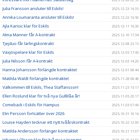
Julia Fransson ansluter till Eskils!
2025-12-23 16:35
Annika Loumaranta ansluter till Eskils!
2025-12-22 16:50
Ajla Karisic klar för Eskils
2025-12-11 16:30
Alma Manner får A-kontrakt
2025-12-10 17:34
Tjejduo får lärlingskontrakt
2025-12-08 23:15
Växjöspelare klar för Eskils
2025-12-05 17:45
Julia Nilsson får A-kontrakt
2025-12-03 14:20
Hanna Johansson förlängde kontraktet
2025-12-01 08:44
Matilda Waldt förlängde kontraktet
2025-11-28 08:48
Välkommen till Eskils, Thea Staffansson!
2025-11-23 15:17
Ellen Roslund klar för två nya GulBlåa år!
2025-11-05 20:17
Comeback i Eskils för Hampus
2025-11-03 07:46
Elin Persson fortsätter över 2026
2025-10-31 10:16
Louise Hayden tecknar ett nytt tvåårskontrakt
2025-10-22 12:00
Matilda Andersson förlänger kontraktet
2025-10-21 11:07
Johanna Olsson klar för två nya säsonger
2025-10-20 11:51