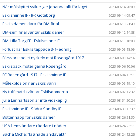
När målskyttet sviker ger Johanna allt för laget
2023-09-14 20:09
Eskilsminne IF - IFK Göteborg
2023-09-14 09:47
Eskils damer klara för DM-final
2023-09-13 21:49
DM-semifinal väntar Eskils damer
2023-09-12 14:58
DM: Lilla Torg FF - Eskilsminne IF
2023-09-11 18:03
Förlust när Eskils tappade 3-1-ledning
2023-09-09 18:09
Försvarsspelet nyckeln mot Rosengård 1917
2023-09-08 14:56
Eskilsback möter gärna Rosengård
2023-09-06 10:06
FC Rosengård 1917 - Eskilsminne IF
2023-09-04 16:51
Målexplosion när Eskils vann
2023-09-03 19:10
Ny tuff match väntar Eskilsdamerna
2023-09-02 17:32
Julia Lennartsson är inte vidskeplig
2023-08-31 20:24
Eskilsminne IF - Södra Sandby IF
2023-08-30 15:37
Bottennapp för Eskils damer
2023-08-26 21:30
USA-hemvändare räddare i nöden
2023-08-24 22:11
Sacha Micha: ”Jag hade änglavakt"
2023-08-24 12:25