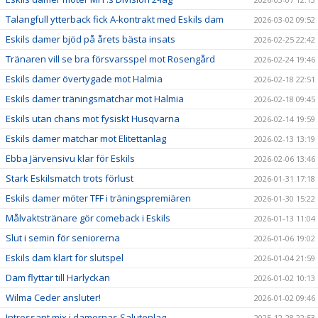
Talangfull ytterback fick A-kontrakt med Eskils dam
2026-03-02 09:52
Eskils damer bjöd på årets bästa insats
2026-02-25 22:42
Tränaren vill se bra försvarsspel mot Rosengård
2026-02-24 19:46
Eskils damer övertygade mot Halmia
2026-02-18 22:51
Eskils damer träningsmatchar mot Halmia
2026-02-18 09:45
Eskils utan chans mot fysiskt Husqvarna
2026-02-14 19:59
Eskils damer matchar mot Elitettanlag
2026-02-13 13:19
Ebba Järvensivu klar för Eskils
2026-02-06 13:46
Stark Eskilsmatch trots förlust
2026-01-31 17:18
Eskils damer möter TFF i träningspremiären
2026-01-30 15:22
Målvaktstränare gör comeback i Eskils
2026-01-13 11:04
Slut i semin för seniorerna
2026-01-06 19:02
Eskils dam klart för slutspel
2026-01-04 21:59
Dam flyttar till Harlyckan
2026-01-02 10:13
Wilma Ceder ansluter!
2026-01-02 09:46
Intressant mix i damernas Salutenlag
2025-12-28 22:53