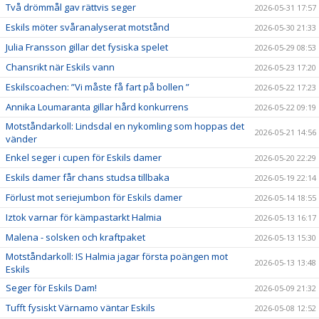
Två drömmål gav rättvis seger
2026-05-31 17:57
Eskils möter svåranalyserat motstånd
2026-05-30 21:33
Julia Fransson gillar det fysiska spelet
2026-05-29 08:53
Chansrikt när Eskils vann
2026-05-23 17:20
Eskilscoachen: ”Vi måste få fart på bollen ”
2026-05-22 17:23
Annika Loumaranta gillar hård konkurrens
2026-05-22 09:19
Motståndarkoll: Lindsdal en nykomling som hoppas det
2026-05-21 14:56
vänder
Enkel seger i cupen för Eskils damer
2026-05-20 22:29
Eskils damer får chans studsa tillbaka
2026-05-19 22:14
Förlust mot seriejumbon för Eskils damer
2026-05-14 18:55
Iztok varnar för kämpastarkt Halmia
2026-05-13 16:17
Malena - solsken och kraftpaket
2026-05-13 15:30
Motståndarkoll: IS Halmia jagar första poängen mot
2026-05-13 13:48
Eskils
Seger för Eskils Dam!
2026-05-09 21:32
Tufft fysiskt Värnamo väntar Eskils
2026-05-08 12:52