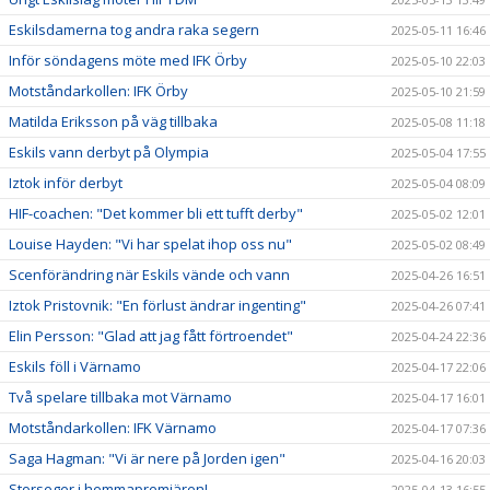
Eskilsdamerna tog andra raka segern
2025-05-11 16:46
Inför söndagens möte med IFK Örby
2025-05-10 22:03
Motståndarkollen: IFK Örby
2025-05-10 21:59
Matilda Eriksson på väg tillbaka
2025-05-08 11:18
Eskils vann derbyt på Olympia
2025-05-04 17:55
Iztok inför derbyt
2025-05-04 08:09
HIF-coachen: "Det kommer bli ett tufft derby"
2025-05-02 12:01
Louise Hayden: "Vi har spelat ihop oss nu"
2025-05-02 08:49
Scenförändring när Eskils vände och vann
2025-04-26 16:51
Iztok Pristovnik: "En förlust ändrar ingenting"
2025-04-26 07:41
Elin Persson: "Glad att jag fått förtroendet"
2025-04-24 22:36
Eskils föll i Värnamo
2025-04-17 22:06
Två spelare tillbaka mot Värnamo
2025-04-17 16:01
Motståndarkollen: IFK Värnamo
2025-04-17 07:36
Saga Hagman: "Vi är nere på Jorden igen"
2025-04-16 20:03
Storseger i hemmapremiären!
2025-04-13 16:55