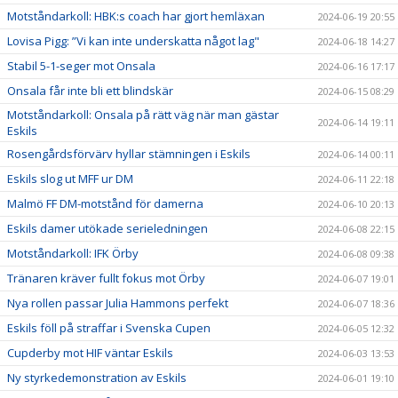
Motståndarkoll: HBK:s coach har gjort hemläxan
2024-06-19 20:55
Lovisa Pigg: ”Vi kan inte underskatta något lag"
2024-06-18 14:27
Stabil 5-1-seger mot Onsala
2024-06-16 17:17
Onsala får inte bli ett blindskär
2024-06-15 08:29
Motståndarkoll: Onsala på rätt väg när man gästar
2024-06-14 19:11
Eskils
Rosengårdsförvärv hyllar stämningen i Eskils
2024-06-14 00:11
Eskils slog ut MFF ur DM
2024-06-11 22:18
Malmö FF DM-motstånd för damerna
2024-06-10 20:13
Eskils damer utökade serieledningen
2024-06-08 22:15
Motståndarkoll: IFK Örby
2024-06-08 09:38
Tränaren kräver fullt fokus mot Örby
2024-06-07 19:01
Nya rollen passar Julia Hammons perfekt
2024-06-07 18:36
Eskils föll på straffar i Svenska Cupen
2024-06-05 12:32
Cupderby mot HIF väntar Eskils
2024-06-03 13:53
Ny styrkedemonstration av Eskils
2024-06-01 19:10