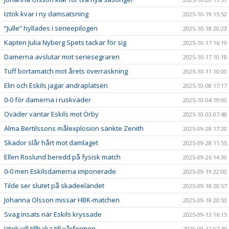
Iztok kvar i ny damsatsning
2025-10-19 15:52
”Julle” hyllades i serieepilogen
2025-10-18 20:23
Kapten Julia Nyberg Spets tackar för sig
2025-10-17 16:19
Damerna avslutar mot seriesegraren
2025-10-17 10:18
Tuff bortamatch mot årets överraskning
2025-10-11 10:00
Elin och Eskils jagar andraplatsen
2025-10-08 17:17
0-0 för damerna i ruskväder
2025-10-04 19:00
Oväder väntar Eskils mot Örby
2025-10-03 07:48
Alma Bertilssons målexplosion sänkte Zenith
2025-09-28 17:20
Skador slår hårt mot damlaget
2025-09-28 11:55
Ellen Roslund beredd på fysisk match
2025-09-26 14:30
0-0 men Eskilsdamerna imponerade
2025-09-19 22:00
Tilde ser slutet på skadeeländet
2025-09-18 20:57
Johanna Olsson missar HBK-matchen
2025-09-18 20:53
Svag insats när Eskils kryssade
2025-09-13 16:15
Iztok vill tillbaka till vårformen
2025-09-12 07:40