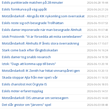
Eskils punkterade matchen på 28 minuter
2026-06-28 19:44
Eskils formkurva på väg uppåt
2026-06-26 21:26
Motståndarkoll - Alingsås KIK nykomling som överraskat
2026-06-23 09:27
Eskils reste sig och besegrade Trollhättan
2026-06-19 07:53
Eskils damer imponerade när man besegrade Älmhult
2026-06-19 07:48
Iztok Pristovnik: ”Vi är försedda att möta serieledaren”
2026-06-18 10:24
Motståndarkoll: Älmhults IF årets stora överraskning
2026-06-17 15:07
Stark come back efter långtidsskadan
2026-06-16 16:24
Eskils damer tog snabb revansch
2026-06-14 19:59
Iztok: ”Dags att komma upp till bevis”
2026-06-13 20:18
Motståndarkoll: IK Zenith har hittat vinnarspåret igen
2026-06-13 20:13
Skada stoppar Ajla från mer spel i vår
2026-06-11 16:53
Eskils chanslöst mot Örgryte IS
2026-06-06 18:05
Eskils möter erfaret topplag
2026-06-05 14:51
Motståndarkoll: ÖIS utmanar om seriesegern
2026-06-05 14:43
Det slår gnistor om ”Järvens” spel
2026-06-03 08:48