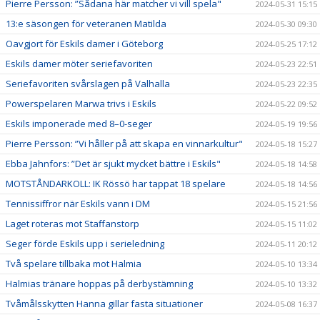
Pierre Persson: ”Sådana här matcher vi vill spela"
2024-05-31 15:15
13:e säsongen för veteranen Matilda
2024-05-30 09:30
Oavgjort för Eskils damer i Göteborg
2024-05-25 17:12
Eskils damer möter seriefavoriten
2024-05-23 22:51
Seriefavoriten svårslagen på Valhalla
2024-05-23 22:35
Powerspelaren Marwa trivs i Eskils
2024-05-22 09:52
Eskils imponerade med 8–0-seger
2024-05-19 19:56
Pierre Persson: ”Vi håller på att skapa en vinnarkultur"
2024-05-18 15:27
Ebba Jahnfors: ”Det är sjukt mycket bättre i Eskils"
2024-05-18 14:58
MOTSTÅNDARKOLL: IK Rössö har tappat 18 spelare
2024-05-18 14:56
Tennissiffror när Eskils vann i DM
2024-05-15 21:56
Laget roteras mot Staffanstorp
2024-05-15 11:02
Seger förde Eskils upp i serieledning
2024-05-11 20:12
Två spelare tillbaka mot Halmia
2024-05-10 13:34
Halmias tränare hoppas på derbystämning
2024-05-10 13:32
Tvåmålsskytten Hanna gillar fasta situationer
2024-05-08 16:37