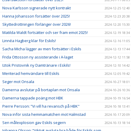
Nova Karlsson signerade nytt kontrakt
2024-12-25 12:40
Hanna Johansson forsätter över 2025!
2024-12-23 20:38
Skyttedrottningen förlänger över 2026!
2024-12-20 15:30
Matilda Waldt fortsätter och ser fram emot 2025!
2024-12-19 18:34
Linnéa Hagberg klar för Eskils!
2024-12-16 11:05
Sacha Micha lägger av men fortsätter i Eskils
2024-12-13 17:44
Frida Ottosson ny assisterande i A-laget
2024-12-12 11:58
Iztok Pristovnik ny Damtränare i Eskils!
2024-12-10 14:42
Meriterad hemvändare till Eskils
2024-12-05 19:42
Seger mot Onsala
2024-10-27 18:01
Damerna avslutar på bortaplan mot Onsala
2024-10-26 10:36
Damerna tappade poäng mot HBK
2024-10-19 16:54
Pierre Persson: ”Vi vill ha revansch på HBK"
2024-10-18 13:41
Nova inför sista hemmamatchen mot Halmstad
2024-10-17 20:09
Sen målexplosion gav Eskils segern
2024-10-13 18:14
Johanna Olsson: ”Viktigt avsluta bra både för Eskils som