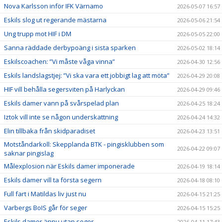
Nova Karlsson inför IFK Värnamo
2026-05-07 16:57
Eskils slog ut regerande mästarna
2026-05-06 21:54
Ung trupp mot HIF i DM
2026-05-05 22:00
Sanna räddade derbypoäng i sista sparken
2026-05-02 18:14
Eskilscoachen: ”Vi måste våga vinna”
2026-04-30 12:56
Eskils landslagstjej: ”Vi ska vara ett jobbigt lag att möta”
2026-04-29 20:08
HIF vill behålla segersviten på Harlyckan
2026-04-29 09:46
Eskils damer vann på svårspelad plan
2026-04-25 18:24
Iztok vill inte se någon underskattning
2026-04-24 14:32
Elin tillbaka från skidparadiset
2026-04-23 13:51
Motståndarkoll: Skepplanda BTK - pingisklubben som
2026-04-22 09:07
saknar pingislag
Målexplosion när Eskils damer imponerade
2026-04-19 18:14
Eskils damer vill ta första segern
2026-04-18 08:10
Full fart i Matildas liv just nu
2026-04-15 21:25
Varbergs BoIS går för seger
2026-04-15 15:25
Eskils damer ännu utan seger
2026-04-11 17:43