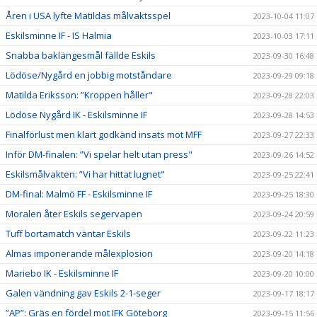
Åren i USA lyfte Matildas målvaktsspel
2023-10-04 11:07
Eskilsminne IF - IS Halmia
2023-10-03 17:11
Snabba baklängesmål fällde Eskils
2023-09-30 16:48
Lödöse/Nygård en jobbig motståndare
2023-09-29 09:18
Matilda Eriksson: ”Kroppen håller"
2023-09-28 22:03
Lödöse Nygård IK - Eskilsminne IF
2023-09-28 14:53
Finalförlust men klart godkänd insats mot MFF
2023-09-27 22:33
Inför DM-finalen: ”Vi spelar helt utan press"
2023-09-26 14:52
Eskilsmålvakten: ”Vi har hittat lugnet"
2023-09-25 22:41
DM-final: Malmö FF - Eskilsminne IF
2023-09-25 18:30
Moralen åter Eskils segervapen
2023-09-24 20:59
Tuff bortamatch väntar Eskils
2023-09-22 11:23
Almas imponerande målexplosion
2023-09-20 14:18
Mariebo IK - Eskilsminne IF
2023-09-20 10:00
Galen vändning gav Eskils 2-1-seger
2023-09-17 18:17
”AP”: Gräs en fördel mot IFK Göteborg
2023-09-15 11:56