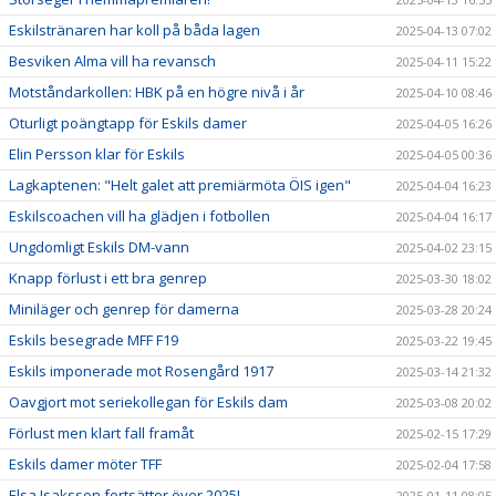
Eskilstränaren har koll på båda lagen
2025-04-13 07:02
Besviken Alma vill ha revansch
2025-04-11 15:22
Motståndarkollen: HBK på en högre nivå i år
2025-04-10 08:46
Oturligt poängtapp för Eskils damer
2025-04-05 16:26
Elin Persson klar för Eskils
2025-04-05 00:36
Lagkaptenen: "Helt galet att premiärmöta ÖIS igen"
2025-04-04 16:23
Eskilscoachen vill ha glädjen i fotbollen
2025-04-04 16:17
Ungdomligt Eskils DM-vann
2025-04-02 23:15
Knapp förlust i ett bra genrep
2025-03-30 18:02
Miniläger och genrep för damerna
2025-03-28 20:24
Eskils besegrade MFF F19
2025-03-22 19:45
Eskils imponerade mot Rosengård 1917
2025-03-14 21:32
Oavgjort mot seriekollegan för Eskils dam
2025-03-08 20:02
Förlust men klart fall framåt
2025-02-15 17:29
Eskils damer möter TFF
2025-02-04 17:58
Elsa Isaksson fortsätter över 2025!
2025-01-11 08:05