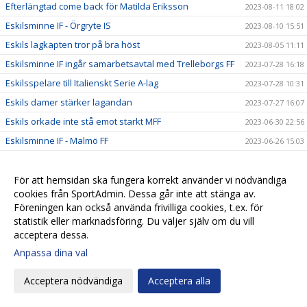
Efterlängtad come back för Matilda Eriksson
2023-08-11 18:02
Eskilsminne IF - Örgryte IS
2023-08-10 15:51
Eskils lagkapten tror på bra höst
2023-08-05 11:11
Eskilsminne IF ingår samarbetsavtal med Trelleborgs FF
2023-07-28 16:18
Eskilsspelare till Italienskt Serie A-lag
2023-07-28 10:31
Eskils damer stärker lagandan
2023-07-27 16:07
Eskils orkade inte stå emot starkt MFF
2023-06-30 22:56
Eskilsminne IF - Malmö FF
2023-06-26 15:03
Eskilstalang till Allsvenskan
2023-06-26 11:35
Eskilscoachen vill bibehålla hemmaformen
För att hemsidan ska fungera korrekt använder vi nödvändiga
2023-06-21 23:08
cookies från SportAdmin. Dessa går inte att stänga av.
Eskilsminne IF - Onsala BK
2023-06-21 11:47
Föreningen kan också använda frivilliga cookies, t.ex. för
Motståndarkollen: Skadedrabbat Onsala har presterat
statistik eller marknadsföring. Du väljer själv om du vill
2023-06-20 20:26
bra
acceptera dessa.
Maja trivs på sin backposition
2023-06-20 18:04
Anpassa dina val
Tung förlust i Värnamo
2023-06-18 18:40
Acceptera nödvändiga
Acceptera alla
Derbyhjälten glad hon fick rätt diagnos
2023-06-16 12:35
Johanna Olsson kan göra come back
2023-06-16 12:29