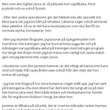
Men som den fighter Jasse är så jobbade hon sig tillbaka. Först
psykiskt och nu också fysiskt.
- Efter den andra operationen gör det faktiskt inte alls speciellt ont.
Mest bara när jag kört hårt på rehaben. Läkarna säger också att benet
läker jättebra. Så nu är det bara muskulaturen som ska återfå sin
normala styrka, konstaterar hon.
- Men jag skyndar långsamt. Jag lyssnar på sjukgymnasten och
överdriver inte träningen. Jag har kunnat börja jogga lite och på
måndagen var jag tillbaka aktivt på träningen med mitt eget program.
Hur länge det dröjer innan jag kan träna som vanligt och spela match
igen vet jag däremot inte, säger Jasse.
I situationer som den Jasmine hamnat i är det viktigt att känna inte bara
stöd och hjälp från sjukvården utan också från den miljö där hon
verkar till vardags.
- Jag kan inte klaga på hur mina kompisar i laget ställt upp. Jag har varit
på träningarna ofta men ibland har det känts lite tungt att se på men
inte kunna vara med. Men både ledare och medspelare har funnits
där för mig liksom klubben i övrigt, berättar hon.
Jasmine är tillbaka på sitt jobb, det är snart tio månader sedan hennes
liv ställdes på ända men hon ser ljuset i tunneln.