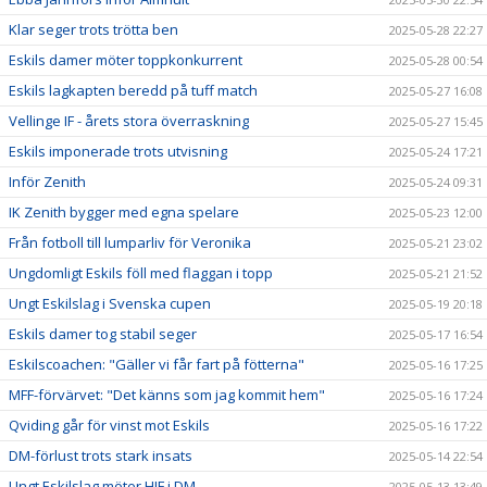
Klar seger trots trötta ben
2025-05-28 22:27
Eskils damer möter toppkonkurrent
2025-05-28 00:54
Eskils lagkapten beredd på tuff match
2025-05-27 16:08
Vellinge IF - årets stora överraskning
2025-05-27 15:45
Eskils imponerade trots utvisning
2025-05-24 17:21
Inför Zenith
2025-05-24 09:31
IK Zenith bygger med egna spelare
2025-05-23 12:00
Från fotboll till lumparliv för Veronika
2025-05-21 23:02
Ungdomligt Eskils föll med flaggan i topp
2025-05-21 21:52
Ungt Eskilslag i Svenska cupen
2025-05-19 20:18
Eskils damer tog stabil seger
2025-05-17 16:54
Eskilscoachen: "Gäller vi får fart på fötterna"
2025-05-16 17:25
MFF-förvärvet: "Det känns som jag kommit hem"
2025-05-16 17:24
Qviding går för vinst mot Eskils
2025-05-16 17:22
DM-förlust trots stark insats
2025-05-14 22:54
Ungt Eskilslag möter HIF i DM
2025-05-13 13:49