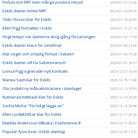
Förlust mot MFF men många positiva intryck
2024-01-27 21:20
Eskils damer möter MFF
2024-01-26 09:29
Tilde Olsson klar för Eskils
2024-01-16 20:09
Ellen Pigg fortsätter i Eskils
2024-01-12 21:16
Högt tempo när damerna drog igång försäsongen
2024-01-10 17:54
Eskils damer klara för semifinal
2024-01-06 21:09
Klar seger och snöplig förlust i Saluten
2024-01-05 19:50
Eskils damer vill ha Salutrevansch
2024-01-03 18:37
Lovisa Pigg signerade nytt kontrakt
2023-12-27 16:34
Marwa Said klar för Eskils
2023-12-19 17:28
Ola Lindahl ny målvaktstränare i damlaget
2023-12-15 10:05
Rutinerad mittback klar för Eskils
2023-12-14 20:09
Sacha Micha: ”För tidigt lägga av"
2023-12-13 20:08
Ellen Lon&#269;ar klar för Eskils
2023-12-11 20:52
Matilda Andersson tillbaka i Eskilsminne IF
2023-12-11 20:07
Populär fysio kvar i Eskils damlag
2023-12-09 17:31