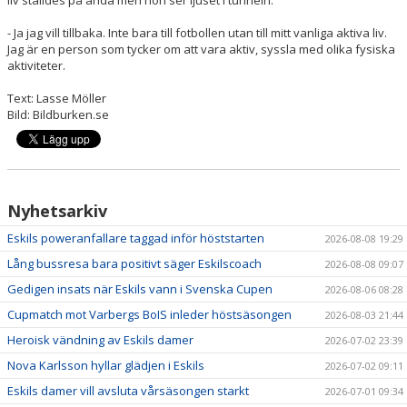
- Ja jag vill tillbaka. Inte bara till fotbollen utan till mitt vanliga aktiva liv.
Jag är en person som tycker om att vara aktiv, syssla med olika fysiska
aktiviteter.
Text: Lasse Möller
Bild: Bildburken.se
Nyhetsarkiv
Eskils poweranfallare taggad inför höststarten
2026-08-08 19:29
Lång bussresa bara positivt säger Eskilscoach
2026-08-08 09:07
Gedigen insats när Eskils vann i Svenska Cupen
2026-08-06 08:28
Cupmatch mot Varbergs BoIS inleder höstsäsongen
2026-08-03 21:44
Heroisk vändning av Eskils damer
2026-07-02 23:39
Nova Karlsson hyllar glädjen i Eskils
2026-07-02 09:11
Eskils damer vill avsluta vårsäsongen starkt
2026-07-01 09:34