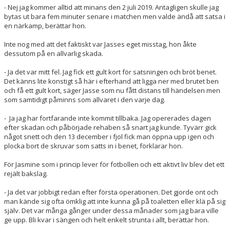
- Nej jag kommer alltid att minans den 2 juli 2019. Antagligen skulle jag
bytas ut bara fem minuter senare i matchen men valde ändå att satsa i
en närkamp, berättar hon.
Inte nog med att det faktiskt var Jasses eget misstag, hon åkte
dessutom på en allvarlig skada.
- Ja det var mitt fel. Jag fick ett gult kort för satsningen och bröt benet.
Det känns lite konstigt så här i efterhand att ligga ner med brutet ben
och få ett gult kort, säger Jasse som nu fått distans till händelsen men
som samtidigt påminns som allvaret i den varje dag.
- Ja jag har fortfarande inte kommit tillbaka. Jag opererades dagen
efter skadan och påbörjade rehaben så snart jag kunde. Tyvärr gick
något snett och den 13 december i fjol fick man öppna upp igen och
plocka bort de skruvar som satts in i benet, förklarar hon.
För Jasmine som i princip lever för fotbollen och ett aktivt liv blev det ett
rejält bakslag.
- Ja det var jobbigt redan efter första operationen. Det gjorde ont och
man kände sig ofta ömklig att inte kunna gå på toaletten eller klä på sig
själv. Det var många gånger under dessa månader som jag bara ville
ge upp. Bli kvar i sängen och helt enkelt strunta i allt, berättar hon.