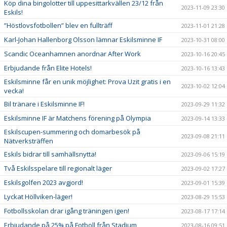
Köp dina bingolotter till uppesittarkvällen 23/12 från
2023-11-09 23:30
Eskils!
”Höstlovsfotbollen” blev en fullträff
2023-11-01 21:28
Karl-Johan Hallenborg Olsson lämnar Eskilsminne IF
2023-10-31 08:00
Scandic Oceanhamnen anordnar After Work
2023-10-16 20:45
Erbjudande från Elite Hotels!
2023-10-16 13:43
Eskilsminne får en unik möjlighet: Prova Uzit gratis i en
2023-10-02 12:04
vecka!
Bil tränare i Eskilsminne IF!
2023-09-29 11:32
Eskilsminne IF är Matchens förening på Olympia
2023-09-14 13:33
Eskilscupen-summering och domarbesök på
2023-09-08 21:11
Nätverksträffen
Eskils bidrar till samhällsnytta!
2023-09-06 15:19
Två Eskilsspelare till regionalt läger
2023-09-02 17:27
Eskilsgolfen 2023 avgjord!
2023-09-01 15:39
Lyckat Höllviken-läger!
2023-08-29 15:53
Fotbollsskolan drar igång träningen igen!
2023-08-17 17:14
Erbjudande på 25% på Fotboll från Stadium
2023-08-16 09:51