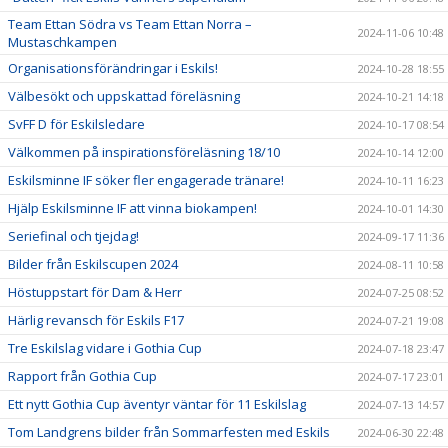
Team Ettan Södra vs Team Ettan Norra –
2024-11-06 10:48
Mustaschkampen
Organisationsförändringar i Eskils!
2024-10-28 18:55
Välbesökt och uppskattad föreläsning
2024-10-21 14:18
SvFF D för Eskilsledare
2024-10-17 08:54
Välkommen på inspirationsföreläsning 18/10
2024-10-14 12:00
Eskilsminne IF söker fler engagerade tränare!
2024-10-11 16:23
Hjälp Eskilsminne IF att vinna biokampen!
2024-10-01 14:30
Seriefinal och tjejdag!
2024-09-17 11:36
Bilder från Eskilscupen 2024
2024-08-11 10:58
Höstuppstart för Dam & Herr
2024-07-25 08:52
Härlig revansch för Eskils F17
2024-07-21 19:08
Tre Eskilslag vidare i Gothia Cup
2024-07-18 23:47
Rapport från Gothia Cup
2024-07-17 23:01
Ett nytt Gothia Cup äventyr väntar för 11 Eskilslag
2024-07-13 14:57
Tom Landgrens bilder från Sommarfesten med Eskils
2024-06-30 22:48