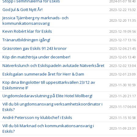
Stopp i semifinalerna för Eskils
2024-01-07 18:40
God Jul & Gott Nytt År!
2023-12-22 15:32
Jessica Tjärnberg ny marknads- och
2023-12-20 11:35
kommunikationsansvarig
Kevin Robért klar för Eskils
2023-12-19 09:56
Tränarutbildningen igång!
2023-12-17 13:16
Gräsroten gav Eskils 91 243 kronor
2023-12-06 21:45
Köp din matchtröja under december!
2023-12-05 13:40
Nätverkslunch och Eskilspadeln avlutade Nätverksåret
2023-12-02 13:04
Eskilsgalan summerade året för Herr & Dam
2023-12-01 23:09
Köp dina Bingolotter till uppesittarkvällen 23/12 av
2023-11-30 10:59
Eskilsminne IF
Ungdomsledaravslutning på Elite Hotel Mollberg!
2023-11-20 21:17
Vill du bli ungdomsansvarig verksamhetskoordinator i
2023-11-17 06:04
Eskils?
André Petersson ny klubbchef i Eskils
2023-11-15 10:58
Vill du bli Marknad och kommunikationsansvarig i
2023-11-09 23:31
Eskils?