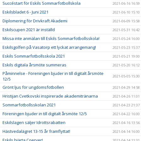
Succéstart för Eskils Sommarfotbollskola
2021-06-16 16:59
Eskilsbladet 6 - Juni 2021
2021-06-10 15:10
Diplomering för Drivkraft Akademi
2021-06-09 15:58
Eskilscupen 2021 är inställd
2021-05-31 16:42
Missa inte anmälan till Eskils Sommarfotbollsskola!
2021-05-24 16:00
Eskilsgolfen på Vasatorp ett lyckat arrangemang!
2021-05-23 15:37
Eskils Sommarfotbollsskola 2021
2021-05-21 19:00
Eskils digitala årsmöte summeras
2021-05-20 16:12
Påminnelse - Föreningen bjuder in till digitalt årsmöte
2021-05-05 15:30
12/5
Grönt ljus för ungdomsfotbollen
2021-04-29 14:58
Hristijan Cvetkovski inspirerade akademitränarna
2021-04-26 11:01
Sommarfotbollsskolan 2021
2021-04-23 21:37
Föreningen bjuder in till digitalt årsmöte 12/5
2021-04-22 16:00
Eskilslagen säljer Idrottsrabatten
2021-04-16 13:56
Hästvedalägret 13-15 år framflyttat!
2021-04-14 16:00
Eskils hjärta Coerver!
2021-04-14 11:31