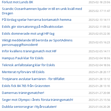
Förlust mot Lunds BK
2025-02-18 23:06
Scandic Oceanhamnen bjuder in till en unik kväll med
2025-02-17 11:47
Dregen
På lördag spelar herrarna bortamatch hemma
2025-02-13 14:11
Eskils gör storsatsning på målvaktssidan
2025-02-11 09:32
Eskils dominerade mot ungt HIF-lag
2025-02-05 22:30
Viktigt meddelande till berörda av SportAdmins
2025-02-05 16:23
personuppgiftsincident!
Inför kvällens träningsmatch mot HIF
2025-02-05 14:11
Hampus Pauli klar för Eskils
2025-02-04 18:06
Teknisk anfallstalang klar för Eskils
2025-02-04 18:06
Meriterat nyförvärv till Eskils
2025-01-28 20:17
Trotjänare avslutar karriären - för tillfället
2025-01-28 13:12
Eskils fick 84 765 från Gräsroten
2025-01-28 13:10
Damernas träningsmatcher!
2025-01-27 20:08
Seger mot Olympic i årets första träningsmatch!
2025-01-25 15:56
Dubbla seniorsegrar i Nyårssaluten!
2025-01-06 20:28