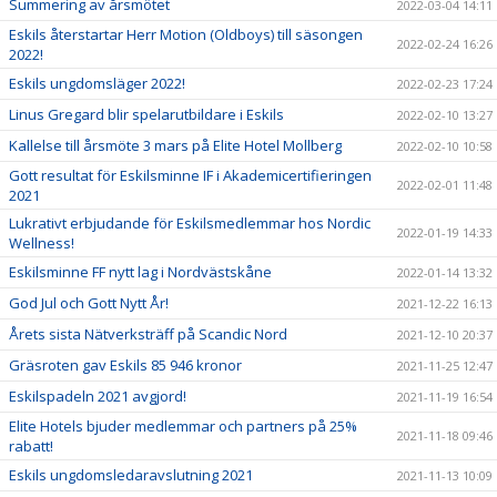
Summering av årsmötet
2022-03-04 14:11
Eskils återstartar Herr Motion (Oldboys) till säsongen
2022-02-24 16:26
2022!
Eskils ungdomsläger 2022!
2022-02-23 17:24
Linus Gregard blir spelarutbildare i Eskils
2022-02-10 13:27
Kallelse till årsmöte 3 mars på Elite Hotel Mollberg
2022-02-10 10:58
Gott resultat för Eskilsminne IF i Akademicertifieringen
2022-02-01 11:48
2021
Lukrativt erbjudande för Eskilsmedlemmar hos Nordic
2022-01-19 14:33
Wellness!
Eskilsminne FF nytt lag i Nordvästskåne
2022-01-14 13:32
God Jul och Gott Nytt År!
2021-12-22 16:13
Årets sista Nätverksträff på Scandic Nord
2021-12-10 20:37
Gräsroten gav Eskils 85 946 kronor
2021-11-25 12:47
Eskilspadeln 2021 avgjord!
2021-11-19 16:54
Elite Hotels bjuder medlemmar och partners på 25%
2021-11-18 09:46
rabatt!
Eskils ungdomsledaravslutning 2021
2021-11-13 10:09