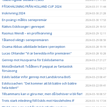
PÅSKHÄLSNING FRÅN HOLLAND CUP 2024
2024-03-31 11:44
Inskrivning 2024
2024-03-30 21:28
En poäng i mållös seriepremiär
2024-03-30 17:53
Rättvis Eskilsseger i genrepet
2024-03-29 19:51
Rasmus Wendt – en profilvärvning
2024-03-29 12:11
Tålamod viktigt i seriepremiären
2024-03-29 08:59
Osama Abbas utbildade ledare i perception
2024-03-28 19:19
Lucas Ohlander ”Vi är beredda inför premiären"
2024-03-28 10:28
Genrep mot Husqvarna för Eskilsdamerna
2024-03-27 21:27
Motståndarkoll: Tvååkers IF peppat av fantastisk
2024-03-27 09:27
försäsong
Eskils laddar inför genrep mot Landskrona BoIS
2024-03-23 08:47
Eskilscoachen: "Det kommer att bli bättre och bättre
2024-03-22 09:41
hela tiden!"
Tillsammans kan vi göra mer, men då behöver vi bli fler!
2024-03-18 08:57
Trots stark inledning föll Eskils mot Hässleholms IF
2024-03-16 17:34