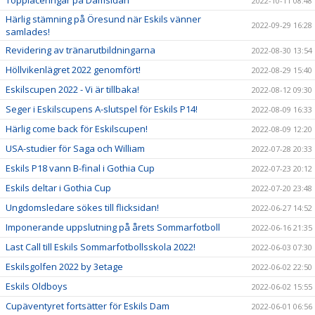
Topplaceringar på Damsidan
2022-10-11 08:48
Härlig stämning på Öresund när Eskils vänner
2022-09-29 16:28
samlades!
Revidering av tränarutbildningarna
2022-08-30 13:54
Höllvikenlägret 2022 genomfört!
2022-08-29 15:40
Eskilscupen 2022 - Vi är tillbaka!
2022-08-12 09:30
Seger i Eskilscupens A-slutspel för Eskils P14!
2022-08-09 16:33
Härlig come back för Eskilscupen!
2022-08-09 12:20
USA-studier för Saga och William
2022-07-28 20:33
Eskils P18 vann B-final i Gothia Cup
2022-07-23 20:12
Eskils deltar i Gothia Cup
2022-07-20 23:48
Ungdomsledare sökes till flicksidan!
2022-06-27 14:52
Imponerande uppslutning på årets Sommarfotboll
2022-06-16 21:35
Last Call till Eskils Sommarfotbollsskola 2022!
2022-06-03 07:30
Eskilsgolfen 2022 by 3etage
2022-06-02 22:50
Eskils Oldboys
2022-06-02 15:55
Cupäventyret fortsätter för Eskils Dam
2022-06-01 06:56