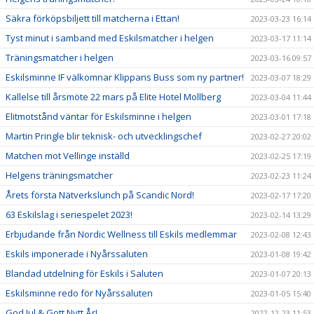
Säkra förköpsbiljett till matcherna i Ettan!
2023-03-23 16:14
Tyst minut i samband med Eskilsmatcher i helgen
2023-03-17 11:14
Träningsmatcher i helgen
2023-03-16 09:57
Eskilsminne IF välkomnar Klippans Buss som ny partner!
2023-03-07 18:29
Kallelse till årsmöte 22 mars på Elite Hotel Mollberg
2023-03-04 11:44
Elitmotstånd väntar för Eskilsminne i helgen
2023-03-01 17:18
Martin Pringle blir teknisk- och utvecklingschef
2023-02-27 20:02
Matchen mot Vellinge inställd
2023-02-25 17:19
Helgens träningsmatcher
2023-02-23 11:24
Årets första Nätverkslunch på Scandic Nord!
2023-02-17 17:20
63 Eskilslag i seriespelet 2023!
2023-02-14 13:29
Erbjudande från Nordic Wellness till Eskils medlemmar
2023-02-08 12:43
Eskils imponerade i Nyårssaluten
2023-01-08 19:42
Blandad utdelning för Eskils i Saluten
2023-01-07 20:13
Eskilsminne redo för Nyårssaluten
2023-01-05 15:40
God Jul & Gott Nytt År!
2022-12-23 11:53