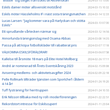
”Bobbe” tog steget från Eskils till Allsvenskan
2024-03-15 15:00
Eskils damer möter allsvenskt motstånd
2024-03-15 10:32
Eskils möter Hässleholms IF i näst sista träningsmatchen
2024-03-14 12:33
Lucas Larsen: ”Jag kommer vara på Harlyckan och stötta
2024-03-13 07:30
Eskils"
Ett sprudlande vårtecken närmar sig
2024-03-12 14:56
Annorlunda träningsinslag med Osama Abbas
2024-03-08 14:35
Passa på att köpa fotbollskläder till rabatterat pris
2024-03-07 17:18
VÄLKOMNA ESKILSFÖRÄLDRAR!
2024-03-06 07:58
Kallelse till årsmöte 18 mars på Elite Hotel Mollberg
2024-02-26 17:11
André är nominerad till Årets Eventskåning 2023
2024-02-15 09:08
Avisering medlems- och aktivitetsavgifter 2024
2024-02-09 22:18
Pelle Rollmark tillträder tjänsten som Sportchef i åldern
2024-01-26 19:20
4-14 år!
Tuff fysträning för herrtruppen
2024-01-24 10:55
Erik Nilsson tillbaka med ny roll i moderföreningen
2024-01-22 22:51
Rekordstort intresse för Eskilscupen!
2024-01-11 23:04