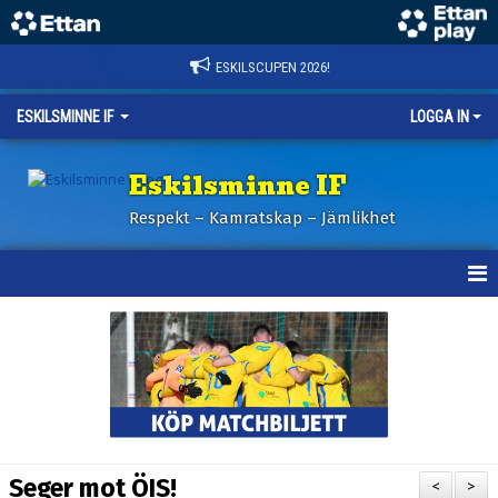
ESKILSCUPEN 2026!
ESKILSMINNE IF
LOGGA IN
Eskilsminne IF
Respekt – Kamratskap – Jämlikhet
HEM
NYHETER
BILDER ESKILSCUPEN
OM KLUBBEN
Seger mot ÖIS!
<
>