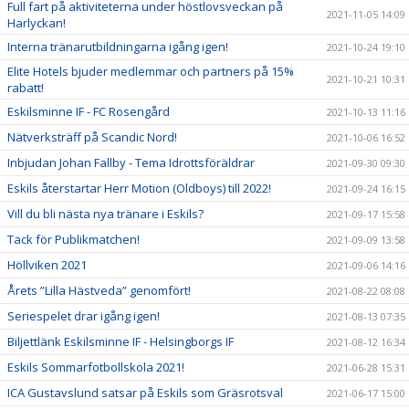
Full fart på aktiviteterna under höstlovsveckan på
2021-11-05 14:09
Harlyckan!
Interna tränarutbildningarna igång igen!
2021-10-24 19:10
Elite Hotels bjuder medlemmar och partners på 15%
2021-10-21 10:31
rabatt!
Eskilsminne IF - FC Rosengård
2021-10-13 11:16
Nätverksträff på Scandic Nord!
2021-10-06 16:52
Inbjudan Johan Fallby - Tema Idrottsföräldrar
2021-09-30 09:30
Eskils återstartar Herr Motion (Oldboys) till 2022!
2021-09-24 16:15
Vill du bli nästa nya tränare i Eskils?
2021-09-17 15:58
Tack för Publikmatchen!
2021-09-09 13:58
Höllviken 2021
2021-09-06 14:16
Årets ”Lilla Hästveda” genomfört!
2021-08-22 08:08
Seriespelet drar igång igen!
2021-08-13 07:35
Biljettlänk Eskilsminne IF - Helsingborgs IF
2021-08-12 16:34
Eskils Sommarfotbollskola 2021!
2021-06-28 15:31
ICA Gustavslund satsar på Eskils som Gräsrotsval
2021-06-17 15:00