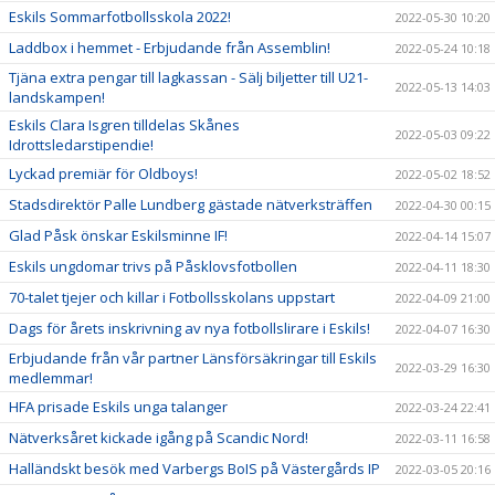
Eskils Sommarfotbollsskola 2022!
2022-05-30 10:20
Laddbox i hemmet - Erbjudande från Assemblin!
2022-05-24 10:18
Tjäna extra pengar till lagkassan - Sälj biljetter till U21-
2022-05-13 14:03
landskampen!
Eskils Clara Isgren tilldelas Skånes
2022-05-03 09:22
Idrottsledarstipendie!
Lyckad premiär för Oldboys!
2022-05-02 18:52
Stadsdirektör Palle Lundberg gästade nätverksträffen
2022-04-30 00:15
Glad Påsk önskar Eskilsminne IF!
2022-04-14 15:07
Eskils ungdomar trivs på Påsklovsfotbollen
2022-04-11 18:30
70-talet tjejer och killar i Fotbollsskolans uppstart
2022-04-09 21:00
Dags för årets inskrivning av nya fotbollslirare i Eskils!
2022-04-07 16:30
Erbjudande från vår partner Länsförsäkringar till Eskils
2022-03-29 16:30
medlemmar!
HFA prisade Eskils unga talanger
2022-03-24 22:41
Nätverksåret kickade igång på Scandic Nord!
2022-03-11 16:58
Halländskt besök med Varbergs BoIS på Västergårds IP
2022-03-05 20:16