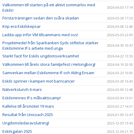
Välkommen till starten på ett aktivt sommarlov med
2026-06-03 17:14
Eskils!
Första träningen sedan den svåra skadan
2026-05-28 17:25
Köp era Eskilskepsar
2026-05-08 12:40
Ladda upp inför VM tillsammans med oss!
2026-05-05 22:09
Projektmedel från Sparbanken Syds stiftelse stärker
2026-04-30 10:47
Eskilsminne IF:s arbete med unga
Starkt facit för Eskils ungdomsverksamhet
2026-04-22 13:55
Välkommen till årets stora familjefest i Helsingborg!
2026-04-19 20:50
Samverkan mellan Eskilsminne IF och Aldrig Ensam
2026-03-23 10:00
Eskils spinner i kampen mot barncancer
2026-03-20 16:43
Nätverkslunch 6 mars
2026-03-09 12:48
Eskilsminnes IF:s målvaktscamp!
2026-03-04 13:01
Kallelse till årsmötet 19 mars
2026-02-27 14:31
Resultat från Unicoach 2025
2026-01-09 12:47
Ungdomsledaravslutning!
2025-12-05 13:45
Eskilsgalan 2025
2025-12-04 21:19