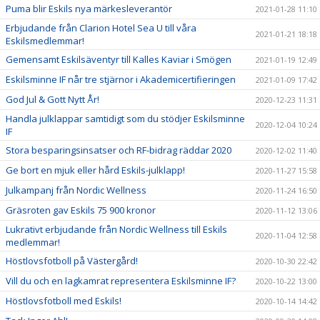
Puma blir Eskils nya märkesleverantör
2021-01-28 11:10
Erbjudande från Clarion Hotel Sea U till våra
2021-01-21 18:18
Eskilsmedlemmar!
Gemensamt Eskilsäventyr till Kalles Kaviar i Smögen
2021-01-19 12:49
Eskilsminne IF når tre stjärnor i Akademicertifieringen
2021-01-09 17:42
God Jul & Gott Nytt År!
2020-12-23 11:31
Handla julklappar samtidigt som du stödjer Eskilsminne
2020-12-04 10:24
IF
Stora besparingsinsatser och RF-bidrag räddar 2020
2020-12-02 11:40
Ge bort en mjuk eller hård Eskils-julklapp!
2020-11-27 15:58
Julkampanj från Nordic Wellness
2020-11-24 16:50
Gräsroten gav Eskils 75 900 kronor
2020-11-12 13:06
Lukrativt erbjudande från Nordic Wellness till Eskils
2020-11-04 12:58
medlemmar!
Höstlovsfotboll på Västergård!
2020-10-30 22:42
Vill du och en lagkamrat representera Eskilsminne IF?
2020-10-22 13:00
Höstlovsfotboll med Eskils!
2020-10-14 14:42