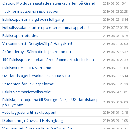
Claudiu Moldovan gästade nätverksträffen på Grand
2019-08-30 15:41
Tack för insatserna i Eskilscupen!
2019-08-23 22:28
Eskilscupen är invigd och i full gång!
2019-08-02 16:54
Fotbollsskolan startar upp efter sommaruppehåll!
2019-07-22 01:33
Eskilscupen lottades
2019-06-28 16:45
Välkommen till Derbykväll på Harlyckan!
2019-06-24 07:00
Skånederby - Säkra din biljett redan nu
2019-06-19 15:37
150 Eskilsspelare deltar i årets Sommarfotbollsskola
2019-06-10 22:39
Eskilsminne IF - IFK Värnamo
2019-06-06 18:00
U21-landslaget besökte Eskils F08 & P07
2019-06-06 15:14
Studenten för Eskilsspelarna!
2019-06-05 20:20
Eskils Sommarfotbollsskola!
2019-06-04 10:01
Eskilslagen inbjudna till Sverige - Norge U21-landskamp
2019-05-30 08:00
på Olympia!
+600 lag just nu till Eskilscupen!
2019-05-29 12:45
Diplomering i Drivkraft Helsingborg
2019-05-29 11:08
Värdegrundsåterkoppling på Västergård
2019-05-29 00:11