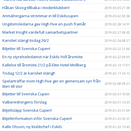
Håkan Skoog tillbaka i moderklubben!
2019-03-05 21:38
Anmälningarna strömmar in till Eskilscupen
2019-03-02 00:38
Ungdomsledarna gav High Five en push framåt
2019-02-28 14:51
Market Insight värdefull samarbetspartner
2019-02-27 08:20
Kansliet stängt tisdag 26/2
2019-02-26 08:27
Biljetter till Svenska Cupen!
2019-02-22 21:00
En ny styrelseledamot när Eskils höll årsmöte
2019-02-22 09:05
Kallelse till årsmöte 21/2 på Elite Hotel Mollberg
2019-02-13 17:01
Tisdag 12/2 är kansliet stängt!
2019-02-11 16:15
Spelarträffar inom High Five ger en gemensam syn från
2019-02-08 09:21
liten till stor
Biljetter till Svenska Cupen
2019-02-07 10:00
Valberedningens förslag
2019-02-01 15:35
Biljettsläpp Svenska Cupen!
2019-01-23 21:09
Biljettinformation inför Svenska Cupen!
2019-01-23 20:51
Kalle Olsson, ny klubbchef i Eskils
2019-01-22 15:45