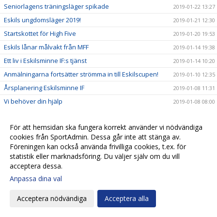
Seniorlagens träningsläger spikade
2019-01-22 13:27
Eskils ungdomsläger 2019!
2019-01-21 12:30
Startskottet för High Five
2019-01-20 19:53
Eskils lånar målvakt från MFF
2019-01-14 19:38
Ett liv i Eskilsminne IF:s tjänst
2019-01-14 10:20
Anmälningarna fortsätter strömma in till Eskilscupen!
2019-01-10 12:35
Årsplanering Eskilsminne IF
2019-01-08 11:31
Vi behöver din hjälp
2019-01-08 08:00
Eskilsminne IF och Tommy Billqvist går skilda vägar
2019-01-07 12:50
För att hemsidan ska fungera korrekt använder vi nödvändiga
Finalförlust mot Hittarp i Nyårssaluten
2019-01-07 12:35
cookies från SportAdmin. Dessa går inte att stänga av.
Fyra Eskilslag i Nyårssaluten
2019-01-03 22:15
Föreningen kan också använda frivilliga cookies, t.ex. för
Planeringen igång inför cupfesterna
statistik eller marknadsföring. Du väljer själv om du vill
2018-12-19 21:35
acceptera dessa.
Eskilsbladet del 1 - December 2018
2018-12-19 16:43
Anpassa dina val
Ett guld och två silver till Eskils
2018-12-16 19:19
High Five ska skapa trygghet
2018-12-15 15:42
Acceptera nödvändiga
Acceptera alla
Tre Eskilslag i Senior-HM
2018-12-14 15:32