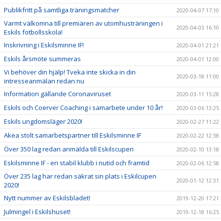
Publikfritt på samtliga träningsmatcher
2020-04-07 17:10
Varmt välkomna till premiären av utomhusträningen i
2020-04-03 16:10
Eskils fotbollsskola!
Inskrivning i Eskilsminne IF!
2020-04-01 21:21
Eskils årsmöte summeras
2020-04-01 12:00
Vi behöver din hjälp! Tveka inte skicka in din
2020-03-18 11:00
intresseanmälan redan nu
Information gällande Coronaviruset
2020-03-11 15:28
Eskils och Coerver Coaching i samarbete under 10 år!
2020-03-06 13:25
Eskils ungdomsläger 2020!
2020-02-27 11:22
Akea stolt samarbetspartner till Eskilsminne IF
2020-02-22 12:38
Över 350 lag redan anmälda till Eskilscupen
2020-02-10 13:18
Eskilsminne IF - en stabil klubb i nutid och framtid
2020-02-06 12:58
Över 235 lag har redan säkrat sin plats i Eskilcupen
2020-01-12 12:31
2020!
Nytt nummer av Eskilsbladet!
2019-12-20 17:21
Julmingel i Eskilshuset!
2019-12-18 16:25