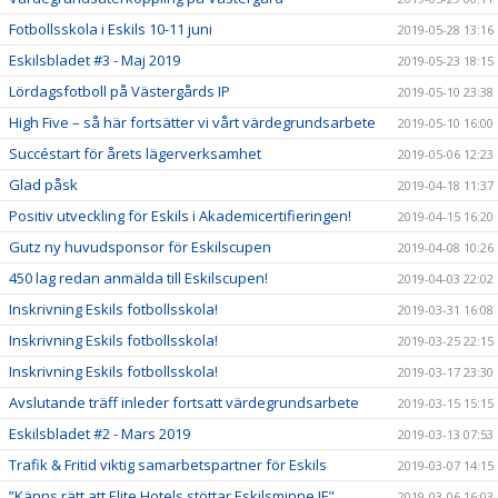
Fotbollsskola i Eskils 10-11 juni
2019-05-28 13:16
Eskilsbladet #3 - Maj 2019
2019-05-23 18:15
Lördagsfotboll på Västergårds IP
2019-05-10 23:38
High Five – så här fortsätter vi vårt värdegrundsarbete
2019-05-10 16:00
Succéstart för årets lägerverksamhet
2019-05-06 12:23
Glad påsk
2019-04-18 11:37
Positiv utveckling för Eskils i Akademicertifieringen!
2019-04-15 16:20
Gutz ny huvudsponsor för Eskilscupen
2019-04-08 10:26
450 lag redan anmälda till Eskilscupen!
2019-04-03 22:02
Inskrivning Eskils fotbollsskola!
2019-03-31 16:08
Inskrivning Eskils fotbollsskola!
2019-03-25 22:15
Inskrivning Eskils fotbollsskola!
2019-03-17 23:30
Avslutande träff inleder fortsatt värdegrundsarbete
2019-03-15 15:15
Eskilsbladet #2 - Mars 2019
2019-03-13 07:53
Trafik & Fritid viktig samarbetspartner för Eskils
2019-03-07 14:15
”Känns rätt att Elite Hotels stöttar Eskilsminne IF"
2019-03-06 16:03