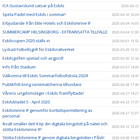
ICA Gustavslund satsar på Eskils
2020-06-12
Spela Padel med Eskils i sommar!
2020-06-10 16:24
Erbjudande från Elite Hotels och Eskilsminne IF
2020-06-04 16:05
SUMMERCAMP HELSINGBORG - EXTRAINSATTA TILLFÄLLE
2020-06-04 12:00
Eskilscupen 2020 ställs in
2020-06-01 13:52
Lyckad Fotbollsgrill för Eskilsnätverket
2020-05-29 13:51
Eskilsgolfen spelad och avgjord!
2020-05-20 12:56
Info från Stadium
2020-05-07 14:00
Välkomna till Eskils Sommarfotbollskola 2020!
2020-05-05 14:47
Publikfritt kring seriematcherna tillsvidare
2020-04-28 17:30
Vårens ungdomsläger i Eskils framflyttade!
2020-04-27 14:27
Eskilsbladet 5 - April 2020
2020-04-23 17:37
Eskilsminne IF genomför korttidspermittering av
2020-04-21 12:07
personal
Ikväll smäller det! Köp din digitala bingolott på nätet och
2020-04-12 13:23
stötta Eskilsminne IF!
Stötta Eskilsminne IF genom digitala bingolotter i Påsk!
2020-04-08 15:47