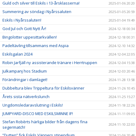
Guld och silver till Eskils i 13-årsklasserna!
2025-01-06 20:20
Summering av söndag i Nyårssaluten
2025-01-05 20:59
Eskils i Nyårssaluten!
2025-01-04 19:49
God Jul och Gott Nytt År!
2024-12-18 00:34
Bingolotter uppesittarkvällen!
2024-12-18 00:31
Padeltävling tillsammans med Aspia
2024-12-10 14:32
Eskilsgalan 2024
2024-12-04 22:05
Robin Jarfjäll ny assisterande tränare i Herrtruppen
2024-12-04 15:38
Julkampanj hos Stadium
2024-12-03 20:46
Förändringar i damlaget!
2024-11-28 13:58
Dubbeltura blev Trippeltura för Eskilsvänner
2024-11-26 10:45
Årets sista nätverkslunch
2024-11-25 15:27
Ungdomsledaravslutning i Eskils!
2024-11-18 22:26
JUMPYARD-DISCO MED ESKILSMINNE IF!
2024-11-11 09:05
Stefan Robèrts härliga bilder från dagens fina
2024-11-10 22:03
segermatch!
”Dutten” fick Eskils Vänners stipendium
2024-11-06 20:48