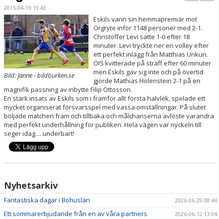
PARTNERS
2015-04-19 19:43
Eskils vann sin hemmapremiär mot
Örgryte inför 1148 personer med 2-1.
KALENDER
Christoffer Levi satte 1-0 efter 18
minuter. Levi tryckte ner en volley efter
LOKALBOKNING
ett perfekt inlägg från Matthias Unkuri.
ÖIS kvitterade på straff efter 60 minuter
men Eskils gav sig inte och på övertid
DOKUMENT/FILER
Bild: Janne - bildburken.se
gjorde Mathias Holenstein 2-1 på en
magnifik passning av inbytte Filip Ottosson.
MEDLEMSKAP
En stark insats av Eskils som i framför allt första halvlek, spelade ett
mycket organiserat försvarsspel med vassa omställningar. På slutet
ESKILS LOVFOTBOLL
böljade matchen fram och tillbaka och målchanserna avlöste varandra
med perfekt underhållning för publiken. Hela vägen var nyckeln till
seger idag.... underbart!
BILJETTER
MEDLEMSFÖRMÅNER
Nyhetsarkiv
Fantastiska dagar i Bohuslän
2026-06-29 08:44
Ett sommarerbjudande från en av våra partners
2026-06-12 13:04