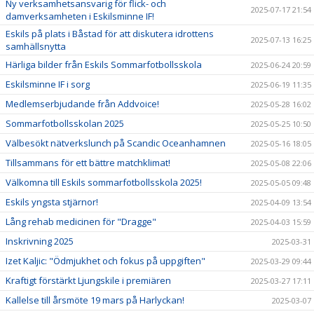
Ny verksamhetsansvarig för flick- och
2025-07-17 21:54
damverksamheten i Eskilsminne IF!
Eskils på plats i Båstad för att diskutera idrottens
2025-07-13 16:25
samhällsnytta
Härliga bilder från Eskils Sommarfotbollsskola
2025-06-24 20:59
Eskilsminne IF i sorg
2025-06-19 11:35
Medlemserbjudande från Addvoice!
2025-05-28 16:02
Sommarfotbollsskolan 2025
2025-05-25 10:50
Välbesökt nätverkslunch på Scandic Oceanhamnen
2025-05-16 18:05
Tillsammans för ett bättre matchklimat!
2025-05-08 22:06
Välkomna till Eskils sommarfotbollsskola 2025!
2025-05-05 09:48
Eskils yngsta stjärnor!
2025-04-09 13:54
Lång rehab medicinen för "Dragge"
2025-04-03 15:59
Inskrivning 2025
2025-03-31
Izet Kaljic: "Ödmjukhet och fokus på uppgiften"
2025-03-29 09:44
Kraftigt förstärkt Ljungskile i premiären
2025-03-27 17:11
Kallelse till årsmöte 19 mars på Harlyckan!
2025-03-07