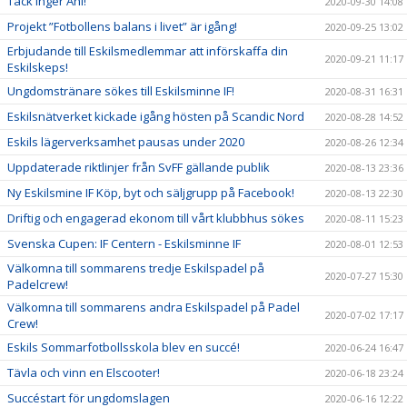
Tack Inger Ahl!
2020-09-30 14:08
Projekt ”Fotbollens balans i livet” är igång!
2020-09-25 13:02
Erbjudande till Eskilsmedlemmar att införskaffa din
2020-09-21 11:17
Eskilskeps!
Ungdomstränare sökes till Eskilsminne IF!
2020-08-31 16:31
Eskilsnätverket kickade igång hösten på Scandic Nord
2020-08-28 14:52
Eskils lägerverksamhet pausas under 2020
2020-08-26 12:34
Uppdaterade riktlinjer från SvFF gällande publik
2020-08-13 23:36
Ny Eskilsmine IF Köp, byt och säljgrupp på Facebook!
2020-08-13 22:30
Driftig och engagerad ekonom till vårt klubbhus sökes
2020-08-11 15:23
Svenska Cupen: IF Centern - Eskilsminne IF
2020-08-01 12:53
Välkomna till sommarens tredje Eskilspadel på
2020-07-27 15:30
Padelcrew!
Välkomna till sommarens andra Eskilspadel på Padel
2020-07-02 17:17
Crew!
Eskils Sommarfotbollsskola blev en succé!
2020-06-24 16:47
Tävla och vinn en Elscooter!
2020-06-18 23:24
Succéstart för ungdomslagen
2020-06-16 12:22