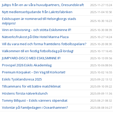
Jultips från en av våra huvudpartners, Öresundskraft
2025-11-27 15:24
Nytt medlemserbjudande från Lakritsfabriken
2025-11-04 10:50
Eskilscupen är nominerad till Helsingborgs stads
2025-10-30 16:23
miljöpris!
Vinn en biovisning – och stötta Eskilsminne IF!
2025-10-30 08:39
Nätverksfrukost på Elite Hotel Marina Plaza
2025-10-27 14:24
Vill du vara med och forma framtidens fotbollsspelare?
2025-10-20 08:30
Välkommen till en festlig fotbollsdag på lördag!
2025-10-17 16:45
JUMPYARD-DISCO MED ESKILSMINNE IF!
2025-10-13 09:56
Provspel 2026 Eskils Akademilag
2025-10-06 08:06
Premium Körpaket – Din Väg till Körkortet!
2025-10-02 16:55
Eskils Tysklandsresa 2025
2025-09-22 13:12
Tillsammans för ett bättre matchklimat
2025-09-10 09:22
Höstens första nätverkslunch
2025-09-09 11:36
Tommy Billquist – Eskils vänners stipendiat
2025-08-21 08:32
Volontär på Familjedagen i Oceanhamnen?
2025-08-08 06:27