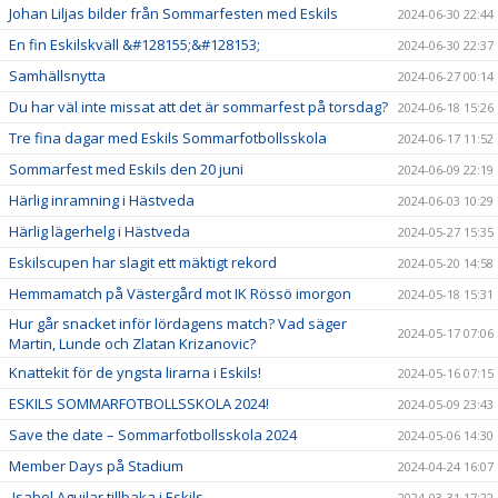
Johan Liljas bilder från Sommarfesten med Eskils
2024-06-30 22:44
En fin Eskilskväll &#128155;&#128153;
2024-06-30 22:37
Samhällsnytta
2024-06-27 00:14
Du har väl inte missat att det är sommarfest på torsdag?
2024-06-18 15:26
Tre fina dagar med Eskils Sommarfotbollsskola
2024-06-17 11:52
Sommarfest med Eskils den 20 juni
2024-06-09 22:19
Härlig inramning i Hästveda
2024-06-03 10:29
Härlig lägerhelg i Hästveda
2024-05-27 15:35
Eskilscupen har slagit ett mäktigt rekord
2024-05-20 14:58
Hemmamatch på Västergård mot IK Rössö imorgon
2024-05-18 15:31
Hur går snacket inför lördagens match? Vad säger
2024-05-17 07:06
Martin, Lunde och Zlatan Krizanovic?
Knattekit för de yngsta lirarna i Eskils!
2024-05-16 07:15
ESKILS SOMMARFOTBOLLSSKOLA 2024!
2024-05-09 23:43
Save the date – Sommarfotbollsskola 2024
2024-05-06 14:30
Member Days på Stadium
2024-04-24 16:07
Isabel Aguilar tillbaka i Eskils
2024-03-31 17:22