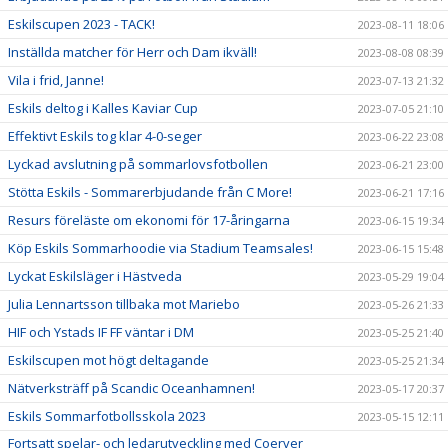
Eskilscupen 2023 - TACK!
2023-08-11 18:06
Inställda matcher för Herr och Dam ikväll!
2023-08-08 08:39
Vila i frid, Janne!
2023-07-13 21:32
Eskils deltog i Kalles Kaviar Cup
2023-07-05 21:10
Effektivt Eskils tog klar 4-0-seger
2023-06-22 23:08
Lyckad avslutning på sommarlovsfotbollen
2023-06-21 23:00
Stötta Eskils - Sommarerbjudande från C More!
2023-06-21 17:16
Resurs föreläste om ekonomi för 17-åringarna
2023-06-15 19:34
Köp Eskils Sommarhoodie via Stadium Teamsales!
2023-06-15 15:48
Lyckat Eskilsläger i Hästveda
2023-05-29 19:04
Julia Lennartsson tillbaka mot Mariebo
2023-05-26 21:33
HIF och Ystads IF FF väntar i DM
2023-05-25 21:40
Eskilscupen mot högt deltagande
2023-05-25 21:34
Nätverksträff på Scandic Oceanhamnen!
2023-05-17 20:37
Eskils Sommarfotbollsskola 2023
2023-05-15 12:11
Fortsatt spelar- och ledarutveckling med Coerver