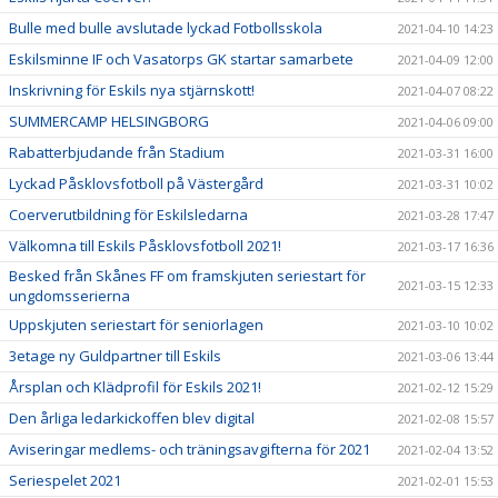
Bulle med bulle avslutade lyckad Fotbollsskola
2021-04-10 14:23
Eskilsminne IF och Vasatorps GK startar samarbete
2021-04-09 12:00
Inskrivning för Eskils nya stjärnskott!
2021-04-07 08:22
SUMMERCAMP HELSINGBORG
2021-04-06 09:00
Rabatterbjudande från Stadium
2021-03-31 16:00
Lyckad Påsklovsfotboll på Västergård
2021-03-31 10:02
Coerverutbildning för Eskilsledarna
2021-03-28 17:47
Välkomna till Eskils Påsklovsfotboll 2021!
2021-03-17 16:36
Besked från Skånes FF om framskjuten seriestart för
2021-03-15 12:33
ungdomsserierna
Uppskjuten seriestart för seniorlagen
2021-03-10 10:02
3etage ny Guldpartner till Eskils
2021-03-06 13:44
Årsplan och Klädprofil för Eskils 2021!
2021-02-12 15:29
Den årliga ledarkickoffen blev digital
2021-02-08 15:57
Aviseringar medlems- och träningsavgifterna för 2021
2021-02-04 13:52
Seriespelet 2021
2021-02-01 15:53