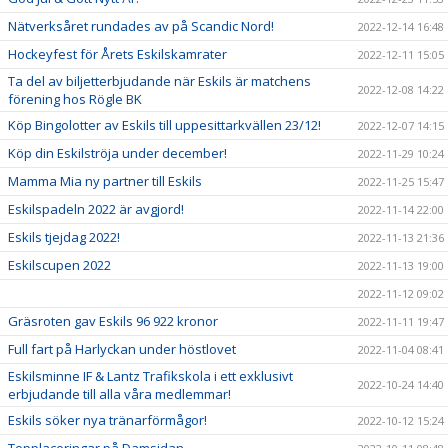
Nätverksåret rundades av på Scandic Nord!
2022-12-14 16:48
Hockeyfest för Årets Eskilskamrater
2022-12-11 15:05
Ta del av biljetterbjudande när Eskils är matchens
2022-12-08 14:22
förening hos Rögle BK
Köp Bingolotter av Eskils till uppesittarkvällen 23/12!
2022-12-07 14:15
Köp din Eskilströja under december!
2022-11-29 10:24
Mamma Mia ny partner till Eskils
2022-11-25 15:47
Eskilspadeln 2022 är avgjord!
2022-11-14 22:00
Eskils tjejdag 2022!
2022-11-13 21:36
Eskilscupen 2022
2022-11-13 19:00
2022-11-12 09:02
Gräsroten gav Eskils 96 922 kronor
2022-11-11 19:47
Full fart på Harlyckan under höstlovet
2022-11-04 08:41
Eskilsminne IF & Lantz Trafikskola i ett exklusivt
2022-10-24 14:40
erbjudande till alla våra medlemmar!
Eskils söker nya tränarförmågor!
2022-10-12 15:24