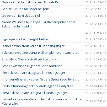
Dubbla Guld för Eskilslagen i Futsal-HM
2019-12-15 16:05
Senior-HM i futsal under helgen!
2019-12-13 08:33
Ge bort en Eskilsklapp i jul!
2019-12-04 15:31
Nordic Wellness bjuder på lukrativt erbjudande för
2019-12-03 15:39
Eskils medlemmar!
2019-11-10 19:39
Ligacupen kickar igång till helgen
2019-11-07 13:44
Izabelle Wahlstedt kallad till landslagsläger
2019-11-06 10:05
Eskilsminne söker tränare till ungdomsverksamheten
2019-10-30 17:18
Energifylld Nätverksträff på Scandic Nord
2019-10-29 10:50
Stöd Eskilsminne IF genom Sponsorhuset
2019-10-16 11:30
Fler Eskilsspelare uttagna till landslagsläger
2019-10-14 13:36
Inför seriefinalen: Kapten Nyberg Spets redo för strid
2019-09-27 16:15
EM-kvalturnering för P16-landslaget på Harlyckan
2019-09-24 14:28
Flera Eskilsspelare uttagna till landslagsläger
2019-09-18 15:04
Lyckad säsongsavslutning för Eskils 5-mannafotboll på
2019-09-17 10:45
Västergård