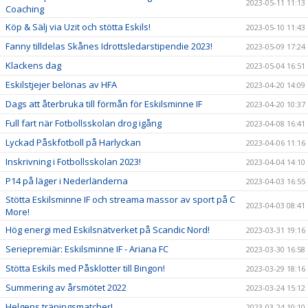
2023-05-11 11:13
Coaching
Köp & Sälj via Uzit och stötta Eskils!
2023-05-10 11:43
Fanny tilldelas Skånes Idrottsledarstipendie 2023!
2023-05-09 17:24
Klackens dag
2023-05-04 16:51
Eskilstjejer belönas av HFA
2023-04-20 14:09
Dags att återbruka till förmån för Eskilsminne IF
2023-04-20 10:37
Full fart när Fotbollsskolan drog igång
2023-04-08 16:41
Lyckad Påskfotboll på Harlyckan
2023-04-06 11:16
Inskrivning i Fotbollsskolan 2023!
2023-04-04 14:10
P14 på läger i Nederländerna
2023-04-03 16:55
Stötta Eskilsminne IF och streama massor av sport på C
2023-04-03 08:41
More!
Hög energi med Eskilsnätverket på Scandic Nord!
2023-03-31 19:16
Seriepremiär: Eskilsminne IF - Ariana FC
2023-03-30 16:58
Stötta Eskils med Påsklotter till Bingon!
2023-03-29 18:16
Summering av årsmötet 2022
2023-03-24 15:12
Helgens träningsmatcher!
2023-03-24 10:10