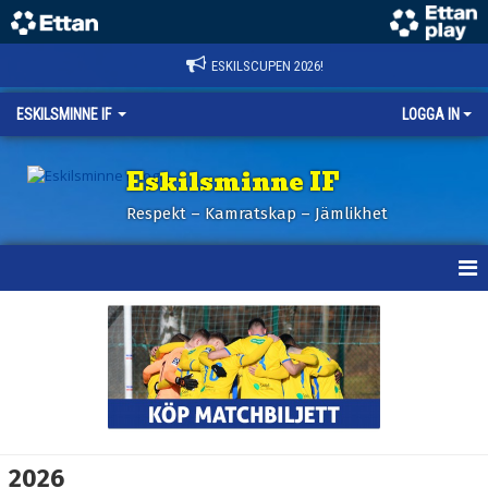
ESKILSCUPEN 2026!
ESKILSMINNE IF
LOGGA IN
Eskilsminne IF
Respekt – Kamratskap – Jämlikhet
HEM
NYHETER
BILDER ESKILSCUPEN
OM KLUBBEN
2026