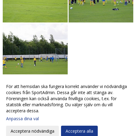
För att hemsidan ska fungera korrekt använder vi nödvändiga
Visa fler bilder >>
cookies från SportAdmin. Dessa går inte att stänga av.
Fotograf: Jonas Due
Föreningen kan också använda frivilliga cookies, t.ex. för
statistik eller marknadsföring. Du väljer själv om du vill
acceptera dessa.
Anpassa dina val
Cookie-
Gå till
inställningar
Webbversion
Acceptera nödvändiga
Acceptera alla