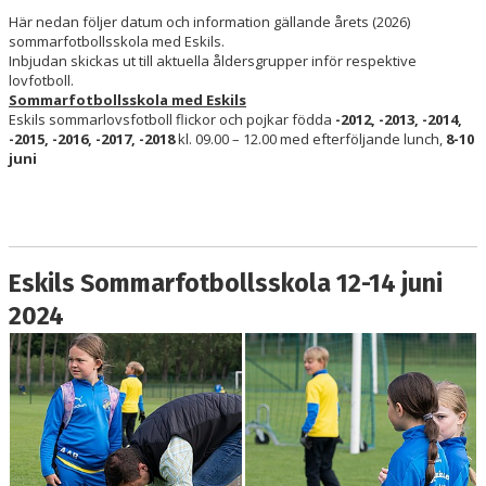
PARTNERS
Här nedan följer datum och information gällande årets (2026)
sommarfotbollsskola med Eskils.
Inbjudan skickas ut till aktuella åldersgrupper inför respektive
KALENDER
lovfotboll.
Sommarfotbollsskola med Eskils
LOKALBOKNING
Eskils sommarlovsfotboll flickor och pojkar födda
-2012, -2013, -2014,
-2015, -2016, -2017, -2018
kl. 09.00 – 12.00 med efterföljande lunch,
8-10
juni
DOKUMENT/FILER
MEDLEMSKAP
ESKILS LOVFOTBOLL
Eskils Sommarfotbollsskola 12-14 juni
BILJETTER
2024
MEDLEMSFÖRMÅNER