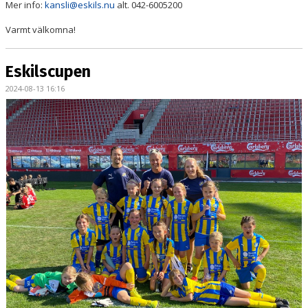
Mer info:
kansli@eskils.nu
alt. 042-6005200
Varmt välkomna!
Eskilscupen
2024-08-13 16:16