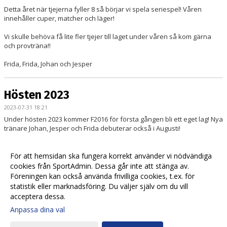
Detta året när tjejerna fyller 8 så börjar vi spela seriespel! Våren
innehåller cuper, matcher och läger!
Vi skulle behöva få lite fler tjejer till laget under våren så kom gärna
och provträna!!
Frida, Frida, Johan och Jesper
Hösten 2023
2023-07-31 18:21
Under hösten 2023 kommer F2016 för första gången bli ett eget lag! Nya
tränare Johan, Jesper och Frida debuterar också i Augusti!
Fotboll ska vara roligt och på träningen ska tjejerna bli kompis med
bollen och ha kul!
För att hemsidan ska fungera korrekt använder vi nödvändiga
cookies från SportAdmin. Dessa går inte att stänga av.
Vi behöver fler spelare till laget så ta med en kompis för att provträna!
Föreningen kan också använda frivilliga cookies, t.ex. för
statistik eller marknadsföring. Du väljer själv om du vill
acceptera dessa.
Anpassa dina val
Cookie-
Gå till