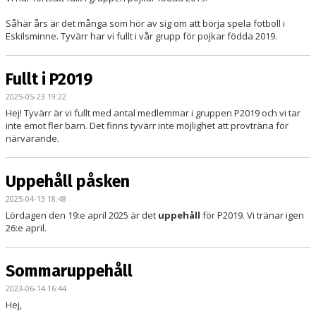
Såhär års är det många som hör av sig om att börja spela fotboll i
Eskilsminne. Tyvärr har vi fullt i vår grupp för pojkar födda 2019.
Fullt i P2019
2025-05-23 19:22
Hej! Tyvärr är vi fullt med antal medlemmar i gruppen P2019 och vi tar
inte emot fler barn. Det finns tyvärr inte möjlighet att provträna för
närvarande.
Uppehåll påsken
2025-04-13 18:48
Lördagen den 19:e april 2025 är det
uppehåll
för P2019. Vi tränar igen
26:e april.
Sommaruppehåll
2023-06-14 16:44
Hej,