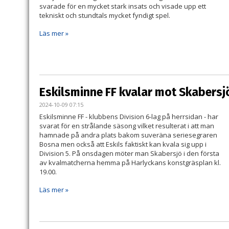
svarade för en mycket stark insats och visade upp ett
tekniskt och stundtals mycket fyndigt spel.
Läs mer »
Eskilsminne FF kvalar mot Skabersj
2024-10-09 07:15
Eskilsminne FF - klubbens Division 6-lag på herrsidan - har
svarat för en strålande säsong vilket resulterat i att man
hamnade på andra plats bakom suveräna seriesegraren
Bosna men också att Eskils faktiskt kan kvala sig upp i
Division 5. På onsdagen möter man Skabersjö i den första
av kvalmatcherna hemma på Harlyckans konstgräsplan kl.
19.00.
Läs mer »