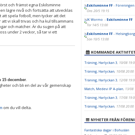
 först och främst egna Eskilsminne
Eskilsminne FF
- Föreningen 
en lägre nivå och fortsätta att utvecklas
Ons 20/5 19:15
att spela fotboll, men tycker att det
IK Wormo -
Eskilsminne FF
 att vi skall trivas och ha kul tillsammans
Tor 14/5 13:00
ngar och matcher. Är du sugen på att
ss under 2 veckor, så tar vi ett
Eskilsminne FF
- Helsingborg
Sön 10/5 13:00
KOMMANDE AKTIVITE
Träning, Harlyckan 3
, 10/08 19:0
Träning, Harlyckan
, 10/08 20:00
.
h 15 december
Träning, Harlyckan 3
, 12/08 19:0
rdigheter och bli en del av vår gemenskap
Match, Medevi IP A-plan
, 13/08
Träning, Harlyckan 3
, 17/08 19:0
Träning, Harlyckan
, 17/08 20:00
om du vill delta.
om
NYHETER FRÅN FÖREN
Fantastiska dagar i Bohuslän