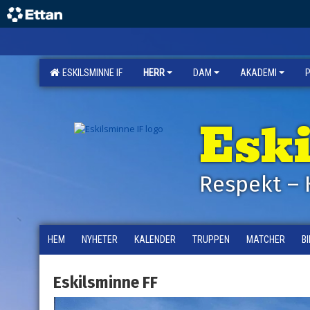
ESKILSMINNE IF
HERR
DAM
AKADEMI
Esk
Respekt – 
HEM
NYHETER
KALENDER
TRUPPEN
MATCHER
B
Eskilsminne FF