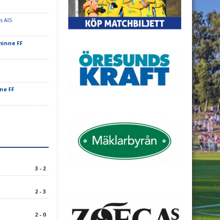
s AIS
minne FF
ne FF
3 - 2
2 - 3
2 - 0