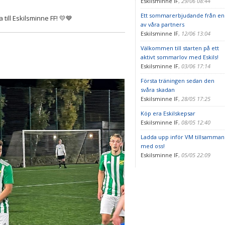
Eskilsminne IF
,
29/06 08:44
Ett sommarerbjudande från en
 till Eskilsminne FF!
💛💙
av våra partners
Eskilsminne IF
,
12/06 13:04
Välkommen till starten på ett
aktivt sommarlov med Eskils!
Eskilsminne IF
,
03/06 17:14
Första träningen sedan den
svåra skadan
Eskilsminne IF
,
28/05 17:25
Köp era Eskilskepsar
Eskilsminne IF
,
08/05 12:40
Ladda upp inför VM tillsamman
med oss!
Eskilsminne IF
,
05/05 22:09