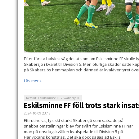
Efter första halvlek såg det ut som om Eskilsminne FF skulle
Skabersjö i kvalet till Division 5. Men oturliga skador satte kä
på Skabersjös hemmaplan och därmed är kvaläventyret över
Läs mer »
Referat: Eskilsminne FF - Skabersjö IF
Eskilsminne FF föll trots stark insat
2024-10-09 23:18
Ett rutinerat, fysiskt starkt Skabersjö som satsade på
snabba omställningar blev för svårt för Eskilsminne FF när
man på onsdagskvällen kvalspelade till Division 5 på
Harlyckans konstgräs. Det ska dock sägas att Eskils