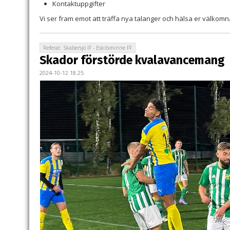
Kontaktuppgifter
Vi ser fram emot att träffa nya talanger och hälsa er välkomna
Referat: Skabersjö IF - Eskilsminne FF
Skador förstörde kvalavancemang
2024-10-12 18:25