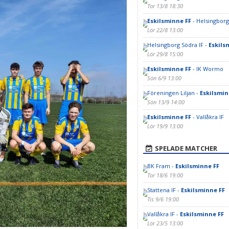
Tor 13/8 18:30
Eskilsminne FF
- Helsingborg
Lör 22/8 13:00
Helsingborg Södra IF -
Eskils
Lör 29/8 15:00
Eskilsminne FF
- IK Wormo
Sön 6/9 13:00
Föreningen Liljan -
Eskilsmin
Sön 13/9 14:00
Eskilsminne FF
- Vallåkra IF
Lör 19/9 13:00
SPELADE MATCHER
BK Fram -
Eskilsminne FF
Tor 18/6 19:00
Stattena IF -
Eskilsminne FF
Tis 9/6 19:00
Vallåkra IF -
Eskilsminne FF
Lör 23/5 13:00