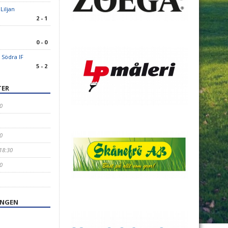
Liljan
2 - 1
0 - 0
 Södra IF
5 - 2
TER
0
0
 18:30
0
INGEN