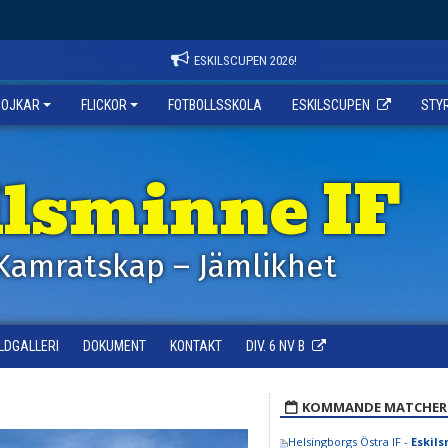
ESKILSCUPEN 2026!
POJKAR
FLICKOR
FOTBOLLSSKOLA
ESKILSCUPEN
STY
ilsminne IF
Kamratskap – Jämlikhet
ILDGALLERI
DOKUMENT
KONTAKT
DIV. 6 NV B
KOMMANDE MATCHER
Helsingborgs Östra IF -
Eskils