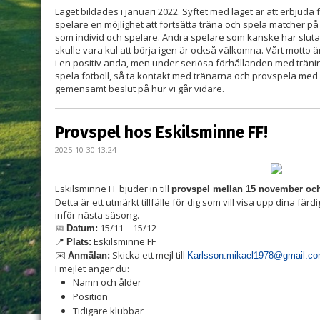
Laget bildades i januari 2022. Syftet med laget är att erbjuda
spelare en möjlighet att fortsätta träna och spela matcher på 
som individ och spelare. Andra spelare som kanske har slutat 
skulle vara kul att börja igen är också välkomna. Vårt motto är
i en positiv anda, men under seriösa förhållanden med träni
spela fotboll, så ta kontakt med tränarna och provspela med o
gemensamt beslut på hur vi går vidare.
Provspel hos Eskilsminne FF!
2025-10-30 13:24
Eskilsminne FF bjuder in till
provspel mellan 15 november oc
Detta är ett utmärkt tillfälle för dig som vill visa upp dina fä
inför nästa säsong.
15/11 – 15/12
📅
Datum:
Eskilsminne FF
📍
Plats:
Skicka ett mejl till
✉️
Anmälan:
Karlsson.mikael1978@gmail.c
I mejlet anger du:
Namn och ålder
Position
Tidigare klubbar