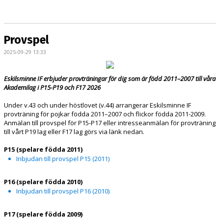
BILDGALLERI
DOKUMENT
Provspel
KONTAKT
2025-09-29 13:33
Eskilsminne IF erbjuder provträningar för dig som är född 2011–2007 till våra
Akademilag i P15-P19 och F17 2026
Under v.43 och under höstlovet (v.44) arrangerar Eskilsminne IF
provträning för pojkar födda 2011–2007 och flickor födda 2011-2009.
Anmälan till provspel för P15-P17 eller intresseanmälan för provträning
till vårt P19 lag eller F17 lag görs via länk
nedan
.
P15 (spelare födda 2011)
Inbjudan till provspel P15 (2011)
P16 (spelare födda 2010)
Inbjudan till provspel P16 (2010)
P17 (spelare födda 2009)