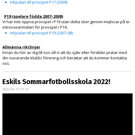
Inbjudan till provspel P17 (2009)
P19 (spelare födda 2007–2008)
Vi har inte öppna provspel i P19 utan detta sker genom mejl
svar på
er
intresseanmälan för provspel i P19.
Inbjudan till provspel P19 (2007-08)
Allmänna riktlinjer
Innan du hör av dig till oss vill vi att du själv eller förälder pratar med
din nuvarande klubb/ förening och berättar att du kommer kontakta
oss.
Eskils Sommarfotbollsskola 2022!
2022-05-11 11:15