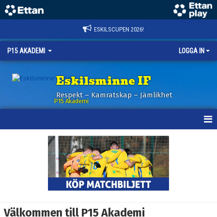
ESKILSCUPEN 2026!
P15 AKADEMI
LOGGA IN
Eskilsminne IF
Respekt – Kamratskap – Jämlikhet
P15 Akademi
HEM
NYHETER
KALENDER
TRUPPEN
Välkommen till P15 Akademi