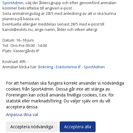
SportAdmin
, välj din åldersgrupp och efter genomförd anmälan
kommer bekräftelse till angiven e-post.
Sista anmälningsdag är 28/5 med anledning av att vi ska kunna
planera på bästa vis.
Eventuella allergier meddelas senast 28/5 med e-post till
kansli@eskils.nu, ange namn, ålder och vilken allergi.
Datum: 16–18 juni
Tid: Ons-Fre 09:00 - 14:00
Plats: Västergårds IP
Kostnad: 495: -
Anmälan klicka här:
Bokning - Eskilsminne IF - SportAdmin
Varmt välkomna till tre härliga fotbollsdagar med Eskilsfamiljen!
För att hemsidan ska fungera korrekt använder vi nödvändiga
cookies från SportAdmin. Dessa går inte att stänga av.
Föreningen kan också använda frivilliga cookies, t.ex. för
Fler nyheter >>
statistik eller marknadsföring. Du väljer själv om du vill
acceptera dessa.
Anpassa dina val
Cookie-
Gå till
inställningar
Webbversion
Acceptera nödvändiga
Acceptera alla