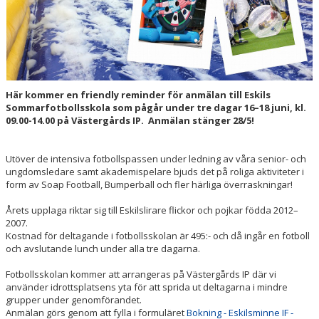
Här kommer en friendly reminder för anmälan till Eskils
Sommarfotbollsskola som pågår under tre dagar 16–18 juni, kl.
09.00-14.00 på Västergårds IP. Anmälan stänger 28/5!
Utöver de intensiva fotbollspassen under ledning av våra senior- och
ungdomsledare samt akademispelare bjuds det på roliga aktiviteter i
form av Soap Football, Bumperball och fler härliga överraskningar!
Årets upplaga riktar sig till Eskilslirare flickor och pojkar födda 2012–
2007.
Kostnad för deltagande i fotbollsskolan är 495:- och då ingår en fotboll
och avslutande lunch under alla tre dagarna.
Fotbollsskolan kommer att arrangeras på Västergårds IP där vi
använder idrottsplatsens yta för att sprida ut deltagarna i mindre
grupper under genomförandet.
Anmälan görs genom att fylla i formuläret
Bokning - Eskilsminne IF -