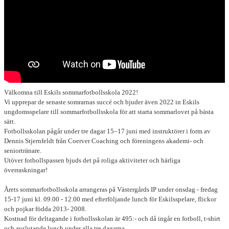
Välkomna till Eskils sommarfotbollsskola 2022!
Vi upprepar de senaste somrarnas succé och bjuder även 2022 in Eskils
ungdomsspelare till sommarfotbollsskola för att starta sommarlovet på bästa
sätt.
Fotbollsskolan pågår under tre dagar 15–17 juni med instruktörer i form av
Dennis Stjernfeldt från Coerver Coaching och föreningens akademi- och
seniortränare.
Utöver fotbollspassen bjuds det på roliga aktiviteter och härliga
överraskningar!
Årets sommarfotbollsskola arrangeras på Västergårds IP under onsdag - fredag
15-17 juni
kl. 09.00 - 12.00 med efterföljande
lunch
för Eskilsspelare, flickor
och pojkar födda 2013- 2008.
Kostnad för deltagande i fotbollsskolan är 495:- och då ingår en fotboll, t-shirt
och avslutande lunch under alla tre dagarna.