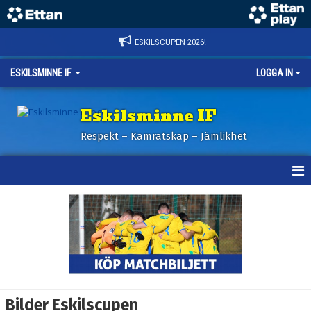
ESKILSCUPEN 2026!
ESKILSMINNE IF
LOGGA IN
Eskilsminne IF
Respekt – Kamratskap – Jämlikhet
HEM
NYHETER
BILDER ESKILSCUPEN
BILDER ESKILSCUPEN 2024
Bilder Eskilscupen