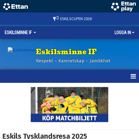
ESKILSCUPEN 2026!
ESKILSMINNE IF
LOGGA IN
Eskilsminne IF
Respekt – Kamratskap – Jämlikhet
HEM
NYHETER
BILDER ESKILSCUPEN
OM KLUBBEN
Eskils Tysklandsresa 2025