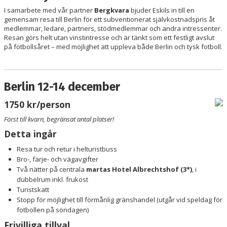
PARTNERS
I samarbete med vår partner
Bergkvara
bjuder Eskils in till en
gemensam resa till Berlin för ett subventionerat självkostnadspris åt
medlemmar, ledare, partners, stödmedlemmar och andra intressenter.
KALENDER
Resan görs helt utan vinstintresse och är tänkt som ett festligt avslut
på fotbollsåret – med möjlighet att uppleva både Berlin och tysk fotboll.
LOKALBOKNING
DOKUMENT/FILER
Berlin 12-14 december
MEDLEMSKAP
1750 kr/person
Först till kvarn, begränsat antal platser!
ESKILS LOVFOTBOLL
Detta ingår
BILJETTER
Resa tur och retur i helturistbuss
Bro-, färje- och vägavgifter
MEDLEMSFÖRMÅNER
Två nätter på centrala
martas Hotel Albrechtshof
(3*)
, i
dubbelrum inkl. frukost
Turistskatt
Stopp för möjlighet till förmånlig gränshandel (utgår vid speldag för
fotbollen på söndagen)
Frivilliga tillval