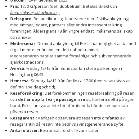
Datum:
12–14 december 2025
Pris:
1750 kr/person (del i dubbelrum). Betalas direkt och
återbetalas ej vid avbokning.
Deltagare:
Resan riktar sig till personer med Eskilsanknytning;
medlemmar, ledare, partners eller andra intressenter kring
föreningen. Åldersgräns 18 år. Yngre endast i målsmans sällskap
och ansvar.
Medresenär:
Du med anknytning till Eskils har möjlighet att ta med
dig +1 medresenär som en del i dubbelrummet.
Medresenären betalar samma förmånliga och subventionerade
självkostnadspris.
Avresa:
Fredag 12/12 från Sundspärlan stora parkeringen i
Helsingborg 06:45.
Hemresa:
Söndag 14/12 från Berlin ca 17:00 (hemresan styrs av
defintiv speldag och tid).
Reseförsäkring:
Det förekommer ingen reseförsäkring på resan
och
det är upp till varje passagerare
att hantera detta på egen
hand. Eskils ansvarar inte för oförutsedda händelser som kan
påverka resan.
Resegaranti:
Vänligen observera att resan inte omfattas av
resegarantin då resan inte bedrivs i vinstgenererande syfte.
Antal platser:
Begränsat, först till kvarn gäller.
Anmälan:
Boka din plats här