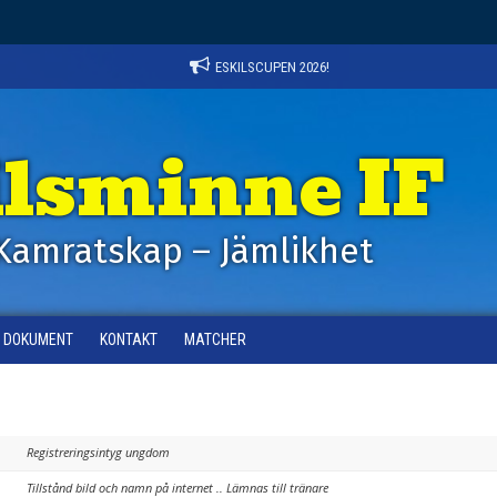
ESKILSCUPEN 2026!
ilsminne IF
Kamratskap – Jämlikhet
DOKUMENT
KONTAKT
MATCHER
Registreringsintyg ungdom
Tillstånd bild och namn på internet .. Lämnas till tränare