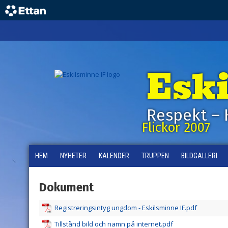
Esk
Respekt – 
Flickor 2007
HEM
NYHETER
KALENDER
TRUPPEN
BILDGALLERI
Dokument
Registreringsintyg ungdom - Eskilsminne IF.pdf
Tillstånd bild och namn på internet.pdf