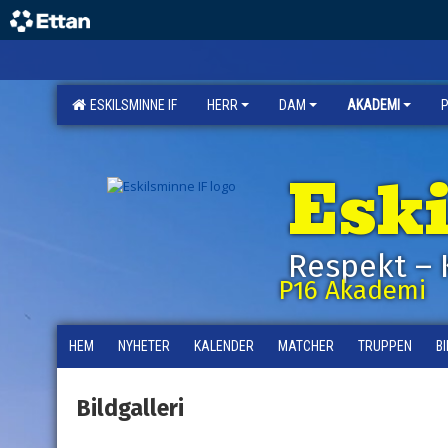
ESKILSMINNE IF
HERR
DAM
AKADEMI
Esk
Respekt – 
P16 Akademi
HEM
NYHETER
KALENDER
MATCHER
TRUPPEN
B
Bildgalleri