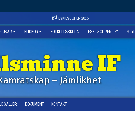
ESKILSCUPEN 2026!
POJKAR
FLICKOR
FOTBOLLSSKOLA
ESKILSCUPEN
STY
ilsminne IF
Kamratskap – Jämlikhet
ILDGALLERI
DOKUMENT
KONTAKT