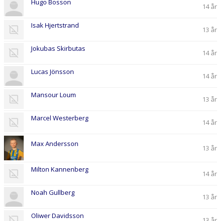
Hugo Bosson
14 år
Isak Hjertstrand
13 år
Jokubas Skirbutas
14 år
Lucas Jönsson
14 år
Mansour Loum
13 år
Marcel Westerberg
14 år
Max Andersson
13 år
Milton Kannenberg
14 år
Noah Gullberg
13 år
Oliwer Davidsson
13 år