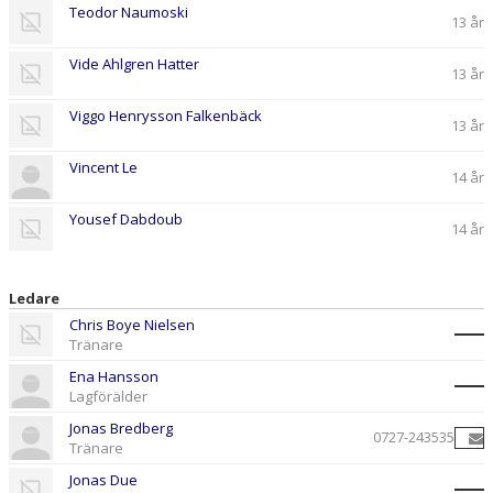
Teodor Naumoski
13 år
Vide Ahlgren Hatter
13 år
Viggo Henrysson Falkenbäck
13 år
Vincent Le
14 år
Yousef Dabdoub
14 år
Ledare
Chris Boye Nielsen
Tränare
Ena Hansson
Lagförälder
Jonas Bredberg
0727-243535
Tränare
Jonas Due