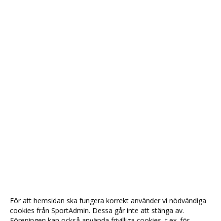
För att hemsidan ska fungera korrekt använder vi nödvändiga
cookies från SportAdmin. Dessa går inte att stänga av.
Föreningen kan också använda frivilliga cookies, t.ex. för