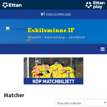
ESKILSCUPEN 2026!
Eskilsminne IF
Respekt – Kamratskap – Jämlikhet
P17
HEM
NYHETER
KALENDER
MATCHER
Matcher
TRUPPEN