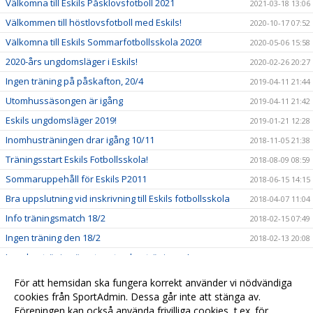
Välkomna till Eskils Påsklovsfotboll 2021
2021-03-18 13:06
Välkommen till höstlovsfotboll med Eskils!
2020-10-17 07:52
Välkomna till Eskils Sommarfotbollsskola 2020!
2020-05-06 15:58
2020-års ungdomsläger i Eskils!
2020-02-26 20:27
Ingen träning på påskafton, 20/4
2019-04-11 21:44
Utomhussäsongen är igång
2019-04-11 21:42
Eskils ungdomsläger 2019!
2019-01-21 12:28
Inomhusträningen drar igång 10/11
2018-11-05 21:38
Träningsstart Eskils Fotbollsskola!
2018-08-09 08:59
Sommaruppehåll för Eskils P2011
2018-06-15 14:15
Bra uppslutning vid inskrivning till Eskils fotbollsskola
2018-04-07 11:04
Info träningsmatch 18/2
2018-02-15 07:49
Ingen träning den 18/2
2018-02-13 20:08
Inomhusträning övertar utomhusträningen!
2017-10-18 11:34
Fotbollsskolan drar igång igen!
2017-08-10 17:11
För att hemsidan ska fungera korrekt använder vi nödvändiga
Utomhusträningen tar vid!
cookies från SportAdmin. Dessa går inte att stänga av.
2017-04-05 13:38
Föreningen kan också använda frivilliga cookies, t.ex. för