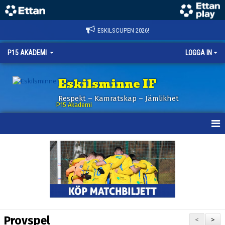
ESKILSCUPEN 2026!
P15 AKADEMI
LOGGA IN
Eskilsminne IF
Respekt – Kamratskap – Jämlikhet
P15 Akademi
HEM
NYHETER
KALENDER
TRUPPEN
Provspel
<
>