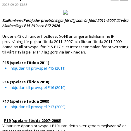
BILDGALLERI
2025-09-29 13:33
DOKUMENT
Eskilsminne IF erbjuder provträningar för dig som är född 2011–2007 till våra
Akademilag i P15-P19 och F17 2026
KONTAKT
Under v.43 och under höstlovet (v.44) arrangerar Eskilsminne IF
provträning för pojkar födda 2011–2007 och flickor födda 2011-2009.
Anmälan till provspel för P15-P17 eller intresseanmälan för provträning
till vårt P19 lag eller F17 lag görs via länk
nedan
.
P15 (spelare födda 2011)
Inbjudan till provspel P15 (2011)
P16 (spelare födda 2010)
Inbjudan till provspel P16 (2010)
P17 (spelare födda 2009)
Inbjudan till provspel P17 (2009)
P19 (spelare födda 2007–2008)
Vi har inte öppna provspel i P19 utan detta sker genom mejl
svar på
er
intresseanmälan för provspel i P19.