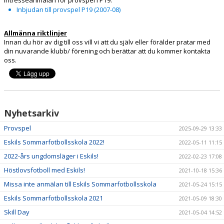
Inbjudan till provspel P19 (2007-08)
Allmänna riktlinjer
Innan du hör av dig till oss vill vi att du själv eller förälder pratar med
din nuvarande klubb/ förening och berättar att du kommer kontakta
oss.
Nyhetsarkiv
Provspel
2025-09-29 13:33
Eskils Sommarfotbollsskola 2022!
2022-05-11 11:15
2022-års ungdomsläger i Eskils!
2022-02-23 17:08
Höstlovsfotboll med Eskils!
2021-10-18 15:36
Missa inte anmälan till Eskils Sommarfotbollsskola
2021-05-24 15:15
Eskils Sommarfotbollsskola 2021
2021-05-09 18:30
Skill Day
2021-05-04 14:52