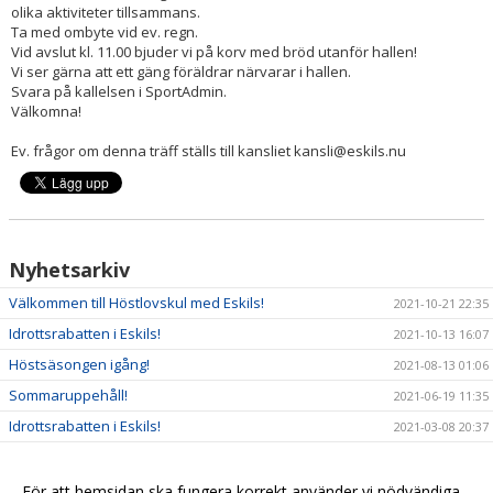
olika aktiviteter tillsammans.
Ta med ombyte vid ev. regn.
Vid avslut kl. 11.00 bjuder vi på korv med bröd utanför hallen!
Vi ser gärna att ett gäng föräldrar närvarar i hallen.
Svara på kallelsen i SportAdmin.
Välkomna!
Ev. frågor om denna träff ställs till kansliet kansli@eskils.nu
Nyhetsarkiv
Välkommen till Höstlovskul med Eskils!
2021-10-21 22:35
Idrottsrabatten i Eskils!
2021-10-13 16:07
Höstsäsongen igång!
2021-08-13 01:06
Sommaruppehåll!
2021-06-19 11:35
Idrottsrabatten i Eskils!
2021-03-08 20:37
Nu drar vi igång fotbollsträningen igen!
2020-07-29 08:00
Sommaruppehåll Eskils P2015
2020-06-12 13:49
För att hemsidan ska fungera korrekt använder vi nödvändiga