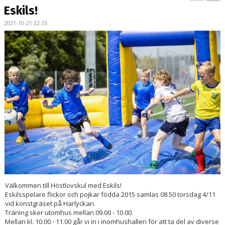
TRUPPEN
Eskils!
2021-10-21 22:35
BILDGALLERI
DOKUMENT
KONTAKT
Välkommen till Höstlovskul med Eskils!
Eskilsspelare flickor och pojkar födda 2015 samlas 08.50 torsdag 4/11
vid konstgräset på Harlyckan.
Träning sker utomhus mellan 09.00 - 10.00.
Mellan kl. 10.00 - 11.00 går vi in i inomhushallen för att ta del av diverse