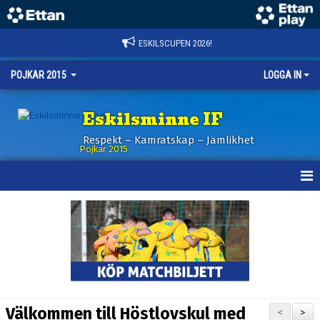
ESKILSCUPEN 2026!
POJKAR 2015
LOGGA IN
Eskilsminne IF
Respekt – Kamratskap – Jämlikhet
Pojkar 2015
HEM
NYHETER
KALENDER
MATCHER
Välkommen till Höstlovskul med
<
>