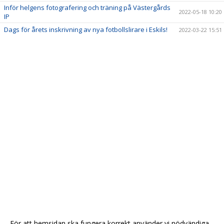
Inför helgens fotografering och träning på Västergårds
2022-05-18 10:20
IP
Dags för årets inskrivning av nya fotbollslirare i Eskils!
2022-03-22 15:51
För att hemsidan ska fungera korrekt använder vi nödvändiga