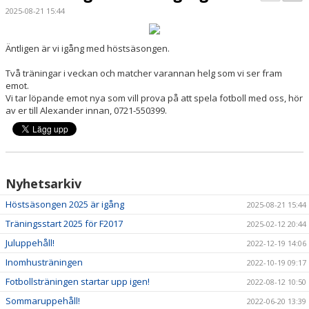
TRUPPEN
2025-08-21 15:44
BILDGALLERI
Äntligen är vi igång med höstsäsongen.
DOKUMENT
Två träningar i veckan och matcher varannan helg som vi ser fram
emot.
KONTAKT
Vi tar löpande emot nya som vill prova på att spela fotboll med oss, hör
av er till Alexander innan, 0721-550399.
Nyhetsarkiv
Höstsäsongen 2025 är igång
2025-08-21 15:44
Träningsstart 2025 för F2017
2025-02-12 20:44
Juluppehåll!
2022-12-19 14:06
Inomhusträningen
2022-10-19 09:17
Fotbollsträningen startar upp igen!
2022-08-12 10:50
Sommaruppehåll!
2022-06-20 13:39