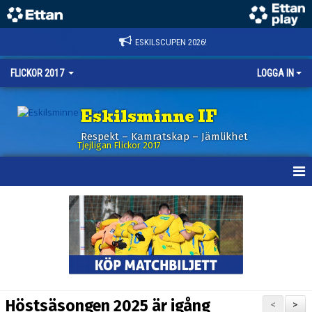
ESKILSCUPEN 2026!
FLICKOR 2017
LOGGA IN
Eskilsminne IF
Respekt – Kamratskap – Jämlikhet
Tjejligan Flickor 2017
HEM
NYHETER
KALENDER
MATCHER
Höstsäsongen 2025 är igång
<
>