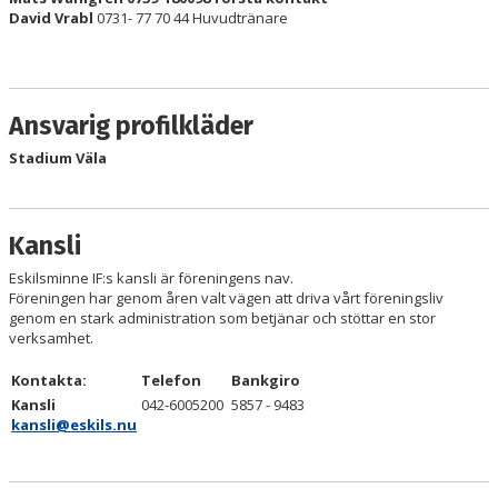
DOKUMENT
David Vrabl
0731- 77 70 44 Huvudtränare
KONTAKT
MATCHER
Ansvarig profilkläder
Stadium Väla
P17 DIV. 1 - REGION 1
Kansli
Eskilsminne IF:s kansli är föreningens nav.
Föreningen har genom åren valt vägen att driva vårt föreningsliv
genom en stark administration som betjänar och stöttar en stor
verksamhet.
Kontakta:
Telefon
Bankgiro
Kansli
042-6005200
5857 - 9483
kansli@eskils.nu