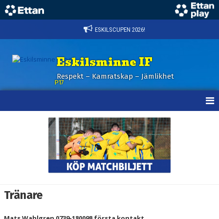
ESKILSCUPEN 2026!
Eskilsminne IF
Respekt – Kamratskap – Jämlikhet
P17
HEM
NYHETER
KALENDER
TRUPPEN
Tränare
BILDGALLERI
Mats Wahlgren
0739-180098
första kontakt