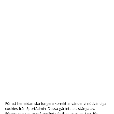
För att hemsidan ska fungera korrekt använder vi nödvändiga
cookies från SportAdmin. Dessa går inte att stänga av.
Föreningen kan också använda frivilliga cookies, t.ex. för