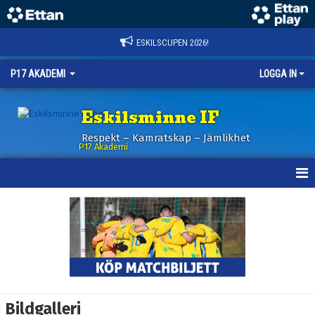
ESKILSCUPEN 2026!
P17 AKADEMI
LOGGA IN
Eskilsminne IF
Respekt – Kamratskap – Jämlikhet
P17 Akademi
HEM
NYHETER
KALENDER
TRUPPEN
Bildgalleri