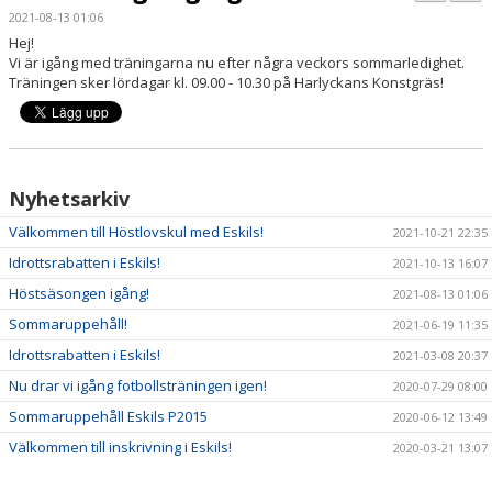
TRUPPEN
2021-08-13 01:06
Hej!
BILDGALLERI
Vi är igång med träningarna nu efter några veckors sommarledighet.
Träningen sker lördagar kl. 09.00 - 10.30 på Harlyckans Konstgräs!
DOKUMENT
KONTAKT
Nyhetsarkiv
Välkommen till Höstlovskul med Eskils!
2021-10-21 22:35
Idrottsrabatten i Eskils!
2021-10-13 16:07
Höstsäsongen igång!
2021-08-13 01:06
Sommaruppehåll!
2021-06-19 11:35
Idrottsrabatten i Eskils!
2021-03-08 20:37
Nu drar vi igång fotbollsträningen igen!
2020-07-29 08:00
Sommaruppehåll Eskils P2015
2020-06-12 13:49
Välkommen till inskrivning i Eskils!
2020-03-21 13:07