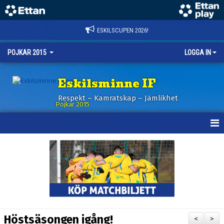
ESKILSCUPEN 2026!
POJKAR 2015
LOGGA IN
Eskilsminne IF
Respekt – Kamratskap – Jämlikhet
Pojkar 2015
HEM
NYHETER
KALENDER
MATCHER
Höstsäsongen igång!
<
>