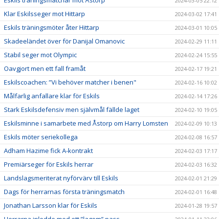
2024-03-05 22:12
Klar Eskilsseger mot Hittarp
2024-03-02 17:41
Eskils träningsmöter åter Hittarp
2024-03-01 10:05
Skadeeländet över för Danijal Omanovic
2024-02-29 11:11
Stabil seger mot Olympic
2024-02-24 15:55
Oavgjort men ett fall framåt
2024-02-17 19:21
Eskilscoachen: ”Vi behöver matcher i benen"
2024-02-16 10:02
Målfarlig anfallare klar för Eskils
2024-02-14 17:26
Stark Eskilsdefensiv men självmål fällde laget
2024-02-10 19:05
Eskilsminne i samarbete med Åstorp om Harry Lomsten
2024-02-09 10:13
Eskils möter seriekollega
2024-02-08 16:57
Adham Hazime fick A-kontrakt
2024-02-03 17:17
Premiärseger för Eskils herrar
2024-02-03 16:32
Landslagsmeriterat nyförvärv till Eskils
2024-02-01 21:29
Dags för herrarnas första träningsmatch
2024-02-01 16:48
Jonathan Larsson klar för Eskils
2024-01-28 19:57
Herrarna inledde med ett ”lagom” pass