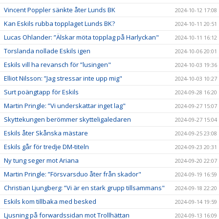
Vincent Poppler sänkte åter Lunds BK
2024-10-12 17:08
Kan Eskils rubba topplaget Lunds BK?
2024-10-11 20:51
Lucas Ohlander: ”Älskar möta topplag på Harlyckan"
2024-10-11 16:12
Torslanda nollade Eskils igen
2024-10-06 20:01
Eskils vill ha revansch för ”lusingen"
2024-10-03 19:36
Elliot Nilsson: ”Jag stressar inte upp mig"
2024-10-03 10:27
Surt poängtapp för Eskils
2024-09-28 16:20
Martin Pringle: ”Vi underskattar inget lag"
2024-09-27 15:07
Skyttekungen berömmer skytteligaledaren
2024-09-27 15:04
Eskils åter Skånska mästare
2024-09-25 23:08
Eskils går för tredje DM-titeln
2024-09-23 20:31
Ny tung seger mot Ariana
2024-09-20 22:07
Martin Pringle: ”Försvarsduo åter från skador"
2024-09-19 16:59
Christian Ljungberg: ”Vi är en stark grupp tillsammans"
2024-09-18 22:20
Eskils kom tillbaka med besked
2024-09-14 19:59
Ljusning på forwardssidan mot Trollhättan
2024-09-13 16:09