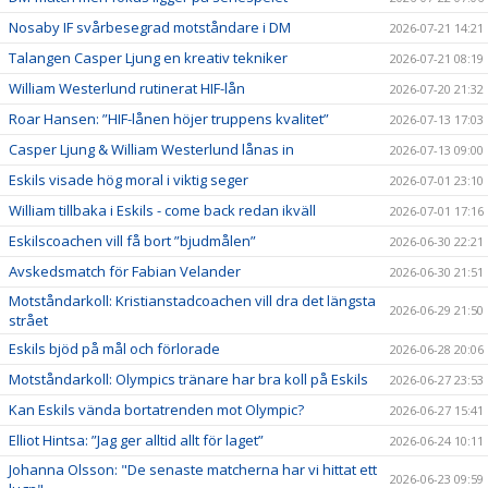
Nosaby IF svårbesegrad motståndare i DM
2026-07-21 14:21
Talangen Casper Ljung en kreativ tekniker
2026-07-21 08:19
William Westerlund rutinerat HIF-lån
2026-07-20 21:32
Roar Hansen: ”HIF-lånen höjer truppens kvalitet”
2026-07-13 17:03
Casper Ljung & William Westerlund lånas in
2026-07-13 09:00
Eskils visade hög moral i viktig seger
2026-07-01 23:10
William tillbaka i Eskils - come back redan ikväll
2026-07-01 17:16
Eskilscoachen vill få bort ”bjudmålen”
2026-06-30 22:21
Avskedsmatch för Fabian Velander
2026-06-30 21:51
Motståndarkoll: Kristianstadcoachen vill dra det längsta
2026-06-29 21:50
strået
Eskils bjöd på mål och förlorade
2026-06-28 20:06
Motståndarkoll: Olympics tränare har bra koll på Eskils
2026-06-27 23:53
Kan Eskils vända bortatrenden mot Olympic?
2026-06-27 15:41
Elliot Hintsa: ”Jag ger alltid allt för laget”
2026-06-24 10:11
Johanna Olsson: "De senaste matcherna har vi hittat ett
2026-06-23 09:59