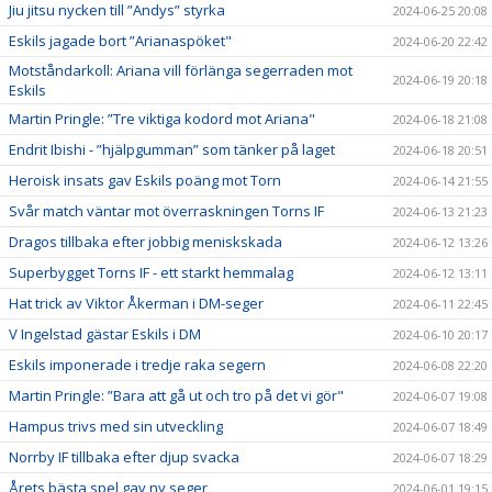
Jiu jitsu nycken till ”Andys” styrka
2024-06-25 20:08
Eskils jagade bort ”Arianaspöket"
2024-06-20 22:42
Motståndarkoll: Ariana vill förlänga segerraden mot
2024-06-19 20:18
Eskils
Martin Pringle: ”Tre viktiga kodord mot Ariana"
2024-06-18 21:08
Endrit Ibishi - ”hjälpgumman” som tänker på laget
2024-06-18 20:51
Heroisk insats gav Eskils poäng mot Torn
2024-06-14 21:55
Svår match väntar mot överraskningen Torns IF
2024-06-13 21:23
Dragos tillbaka efter jobbig meniskskada
2024-06-12 13:26
Superbygget Torns IF - ett starkt hemmalag
2024-06-12 13:11
Hat trick av Viktor Åkerman i DM-seger
2024-06-11 22:45
V Ingelstad gästar Eskils i DM
2024-06-10 20:17
Eskils imponerade i tredje raka segern
2024-06-08 22:20
Martin Pringle: ”Bara att gå ut och tro på det vi gör"
2024-06-07 19:08
Hampus trivs med sin utveckling
2024-06-07 18:49
Norrby IF tillbaka efter djup svacka
2024-06-07 18:29
Årets bästa spel gav ny seger
2024-06-01 19:15