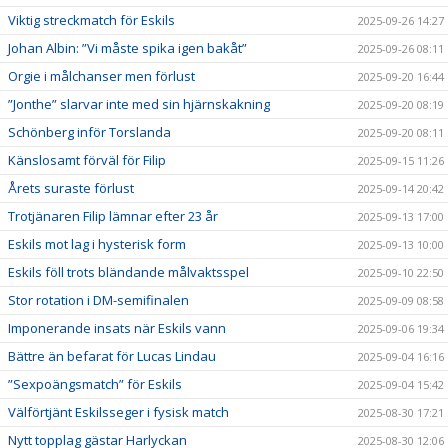
Viktig streckmatch för Eskils
2025-09-26 14:27
Johan Albin: ”Vi måste spika igen bakåt”
2025-09-26 08:11
Orgie i målchanser men förlust
2025-09-20 16:44
”Jonthe” slarvar inte med sin hjärnskakning
2025-09-20 08:19
Schönberg inför Torslanda
2025-09-20 08:11
Känslosamt förväl för Filip
2025-09-15 11:26
Årets suraste förlust
2025-09-14 20:42
Trotjänaren Filip lämnar efter 23 år
2025-09-13 17:00
Eskils mot lag i hysterisk form
2025-09-13 10:00
Eskils föll trots bländande målvaktsspel
2025-09-10 22:50
Stor rotation i DM-semifinalen
2025-09-09 08:58
Imponerande insats när Eskils vann
2025-09-06 19:34
Bättre än befarat för Lucas Lindau
2025-09-04 16:16
”Sexpoängsmatch” för Eskils
2025-09-04 15:42
Välförtjänt Eskilsseger i fysisk match
2025-08-30 17:21
Nytt topplag gästar Harlyckan
2025-08-30 12:06