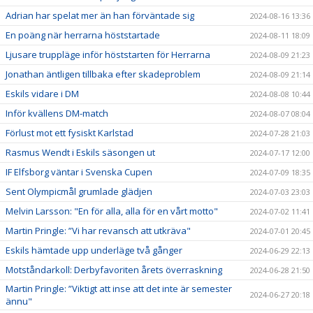
Adrian har spelat mer än han förväntade sig
2024-08-16 13:36
En poäng när herrarna höststartade
2024-08-11 18:09
Ljusare truppläge inför höststarten för Herrarna
2024-08-09 21:23
Jonathan äntligen tillbaka efter skadeproblem
2024-08-09 21:14
Eskils vidare i DM
2024-08-08 10:44
Inför kvällens DM-match
2024-08-07 08:04
Förlust mot ett fysiskt Karlstad
2024-07-28 21:03
Rasmus Wendt i Eskils säsongen ut
2024-07-17 12:00
IF Elfsborg väntar i Svenska Cupen
2024-07-09 18:35
Sent Olympicmål grumlade glädjen
2024-07-03 23:03
Melvin Larsson: "En för alla, alla för en vårt motto"
2024-07-02 11:41
Martin Pringle: ”Vi har revansch att utkräva"
2024-07-01 20:45
Eskils hämtade upp underläge två gånger
2024-06-29 22:13
Motståndarkoll: Derbyfavoriten årets överraskning
2024-06-28 21:50
Martin Pringle: ”Viktigt att inse att det inte är semester
2024-06-27 20:18
ännu"