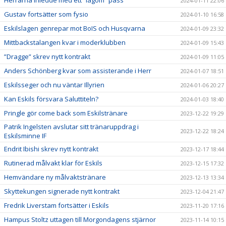
2024-01-11 22:06
Gustav fortsätter som fysio
2024-01-10 16:58
Eskilslagen genrepar mot BoIS och Husqvarna
2024-01-09 23:32
Mittbackstalangen kvar i moderklubben
2024-01-09 15:43
”Dragge” skrev nytt kontrakt
2024-01-09 11:05
Anders Schönberg kvar som assisterande i Herr
2024-01-07 18:51
Eskilsseger och nu väntar Illyrien
2024-01-06 20:27
Kan Eskils försvara Saluttiteln?
2024-01-03 18:40
Pringle gör come back som Eskilstränare
2023-12-22 19:29
Patrik Ingelsten avslutar sitt tränaruppdrag i
2023-12-22 18:24
Eskilsminne IF
Endrit Ibishi skrev nytt kontrakt
2023-12-17 18:44
Rutinerad målvakt klar för Eskils
2023-12-15 17:32
Hemvändare ny målvaktstränare
2023-12-13 13:34
Skyttekungen signerade nytt kontrakt
2023-12-04 21:47
Fredrik Liverstam fortsätter i Eskils
2023-11-20 17:16
Hampus Stoltz uttagen till Morgondagens stjärnor
2023-11-14 10:15