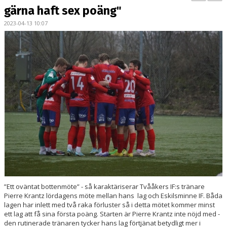
BILDGALLERI
gärna haft sex poäng"
2023-04-13 10:07
KONTAKT
MATCHER
ETTAN SÖDRA
”Ett oväntat bottenmöte” - så karaktäriserar Tvååkers IF:s tränare
Pierre Krantz lördagens möte mellan hans lag och Eskilsminne IF. Båda
lagen har inlett med två raka förluster så i detta mötet kommer minst
ett lag att få sina första poäng. Starten är Pierre Krantz inte nöjd med -
den rutinerade tränaren tycker hans lag förtjänat betydligt mer i