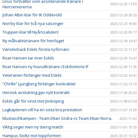
Linus fortsätter som assisterande tränare i
2025-12-29 17:03
Herrseniorerna
Johan Albin klar för IK Oddevold
2025-12-26 20:55
Norrby klar för två nya säsonger
2025-12-23 18:00
Truppen klar till Nyårssaluten!
2025-12-20 09:17
Ny målvaktstränare för herrlaget
2025-12-18 14:47
Vänsterback Eskils första nyförvärv
2025-12-12 11:37
Roar Hansen tar över Eskils
2025-12-09 15:47
Roar Hansen ny huvudtränare i Eskilsminne IF
2025-12-09 11:59
Veteranen förlänger med Eskils
2025-12-02 16:41
”Chrille” Ljungberg förlänger kontraktet
2025-11-26 13:13
Heroisk avslutning gav nytt kontrakt
2025-11-08 20:23
Eskils går för vinst mot Jönköping
2025-11-08 07:24
Lagkaptenen vill ha en sista bra prestation
2025-11-07 13:29
Mustaschkampen - Team Ettan Södra vs Team Ettan Norra.
2025-11-03
Viktig seger men ny darrig match
2025-11-01 19:33
Hampus Stoltz mot toppformen
2025-10-31 13:32