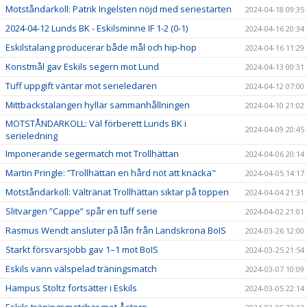
Motståndarkoll: Patrik Ingelsten nöjd med seriestarten
2024-04-18 09:35
2024-04-12 Lunds BK - Eskilsminne IF 1-2 (0-1)
2024-04-16 20:34
Eskilstalang producerar både mål och hip-hop
2024-04-16 11:29
Konstmål gav Eskils segern mot Lund
2024-04-13 00:31
Tuff uppgift väntar mot serieledaren
2024-04-12 07:00
Mittbackstalangen hyllar sammanhållningen
2024-04-10 21:02
MOTSTÅNDARKOLL: Väl förberett Lunds BK i
2024-04-09 20:45
serieledning
Imponerande segermatch mot Trollhättan
2024-04-06 20:14
Martin Pringle: ”Trollhättan en hård nöt att knäcka"
2024-04-05 14:17
Motståndarkoll: Vältränat Trollhättan siktar på toppen
2024-04-04 21:31
Slitvargen ”Cappe” spår en tuff serie
2024-04-02 21:01
Rasmus Wendt ansluter på lån från Landskrona BoIS
2024-03-26 12:00
Starkt försvarsjobb gav 1–1 mot BoIS
2024-03-25 21:54
Eskils vann välspelad träningsmatch
2024-03-07 10:09
Hampus Stoltz fortsätter i Eskils
2024-03-05 22:14
Eskils träningsmatchar mot Åstorp