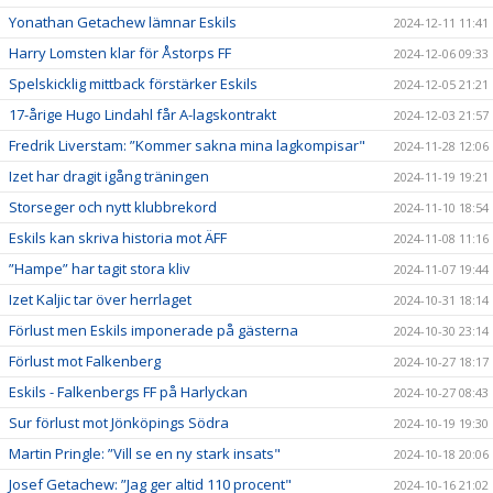
Yonathan Getachew lämnar Eskils
2024-12-11 11:41
Harry Lomsten klar för Åstorps FF
2024-12-06 09:33
Spelskicklig mittback förstärker Eskils
2024-12-05 21:21
17-årige Hugo Lindahl får A-lagskontrakt
2024-12-03 21:57
Fredrik Liverstam: ”Kommer sakna mina lagkompisar"
2024-11-28 12:06
Izet har dragit igång träningen
2024-11-19 19:21
Storseger och nytt klubbrekord
2024-11-10 18:54
Eskils kan skriva historia mot ÄFF
2024-11-08 11:16
”Hampe” har tagit stora kliv
2024-11-07 19:44
Izet Kaljic tar över herrlaget
2024-10-31 18:14
Förlust men Eskils imponerade på gästerna
2024-10-30 23:14
Förlust mot Falkenberg
2024-10-27 18:17
Eskils - Falkenbergs FF på Harlyckan
2024-10-27 08:43
Sur förlust mot Jönköpings Södra
2024-10-19 19:30
Martin Pringle: ”Vill se en ny stark insats"
2024-10-18 20:06
Josef Getachew: ”Jag ger altid 110 procent"
2024-10-16 21:02