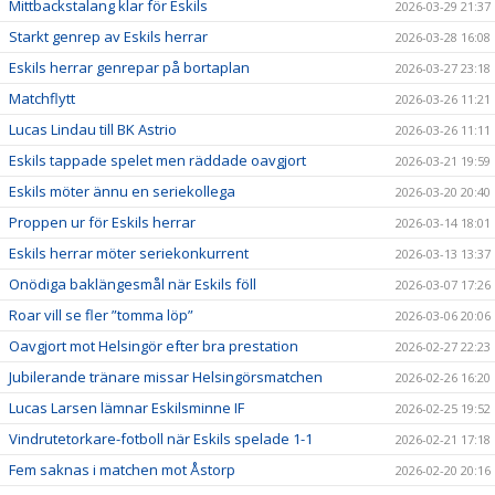
Mittbackstalang klar för Eskils
2026-03-29 21:37
Starkt genrep av Eskils herrar
2026-03-28 16:08
Eskils herrar genrepar på bortaplan
2026-03-27 23:18
Matchflytt
2026-03-26 11:21
Lucas Lindau till BK Astrio
2026-03-26 11:11
Eskils tappade spelet men räddade oavgjort
2026-03-21 19:59
Eskils möter ännu en seriekollega
2026-03-20 20:40
Proppen ur för Eskils herrar
2026-03-14 18:01
Eskils herrar möter seriekonkurrent
2026-03-13 13:37
Onödiga baklängesmål när Eskils föll
2026-03-07 17:26
Roar vill se fler ”tomma löp”
2026-03-06 20:06
Oavgjort mot Helsingör efter bra prestation
2026-02-27 22:23
Jubilerande tränare missar Helsingörsmatchen
2026-02-26 16:20
Lucas Larsen lämnar Eskilsminne IF
2026-02-25 19:52
Vindrutetorkare-fotboll när Eskils spelade 1-1
2026-02-21 17:18
Fem saknas i matchen mot Åstorp
2026-02-20 20:16