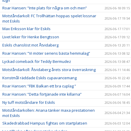
lugn"
Roar Hansen: ”Inte plats för några om och men”
2026-06-18 09:15
Motståndarkoll: FC Trollhättan hoppas spelet lossnar
2026-06-17 19:54
mot Eskils
Max Eriksson klar för Eskils
2026-06-17 17:01
Livet leker för Henke Bengtsson
2026-06-17 09:12
Eskils chanslöst mot Åtvidaberg
2026-06-13 20:11
Roar Hansen: ”Vi möter seriens bästa hemmalag”
2026-06-13 08:52
Lyckad comeback för Teddy Bermudez
2026-06-13 08:47
Motståndarkoll: Åtvidaberg årets stora överraskning
2026-06-11 14:46
Konstmål räddade Eskils cupavancemang
2026-06-10 22:43
Roar Hansen: ”FBK Balkan ett bra cuplag ”
2026-06-09 17:44
Roar Hansen: ”Detta förtjänade inte killarna”
2026-06-07 16:04
Ny tuff motståndare för Eskils
2026-06-06 18:45
Motståndarkollen: Ariana tänker maxa prestationen
2026-06-04 21:34
mot Eskils
Skadedrabbad Hampus fightas om startplatsen
2026-06-03 12:04