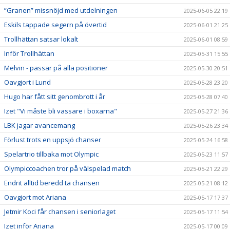
”Granen” missnöjd med utdelningen
2025-06-05 22:19
Eskils tappade segern på övertid
2025-06-01 21:25
Trollhättan satsar lokalt
2025-06-01 08:59
Inför Trollhättan
2025-05-31 15:55
Melvin - passar på alla positioner
2025-05-30 20:51
Oavgjort i Lund
2025-05-28 23:20
Hugo har fått sitt genombrott i år
2025-05-28 07:40
Izet "Vi måste bli vassare i boxarna"
2025-05-27 21:36
LBK jagar avancemang
2025-05-26 23:34
Förlust trots en uppsjö chanser
2025-05-24 16:58
Spelartrio tillbaka mot Olympic
2025-05-23 11:57
Olympiccoachen tror på välspelad match
2025-05-21 22:29
Endrit alltid beredd ta chansen
2025-05-21 08:12
Oavgjort mot Ariana
2025-05-17 17:37
Jetmir Koci får chansen i seniorlaget
2025-05-17 11:54
Izet inför Ariana
2025-05-17 00:09