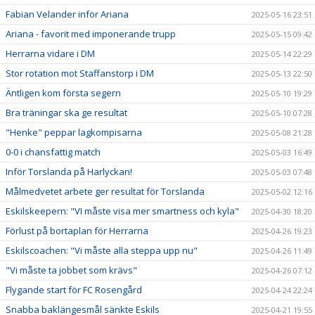
Fabian Velander inför Ariana
2025-05-16 23:51
Ariana - favorit med imponerande trupp
2025-05-15 09:42
Herrarna vidare i DM
2025-05-14 22:29
Stor rotation mot Staffanstorp i DM
2025-05-13 22:50
Äntligen kom första segern
2025-05-10 19:29
Bra träningar ska ge resultat
2025-05-10 07:28
"Henke" peppar lagkompisarna
2025-05-08 21:28
0-0 i chansfattig match
2025-05-03 16:49
Inför Torslanda på Harlyckan!
2025-05-03 07:48
Målmedvetet arbete ger resultat för Torslanda
2025-05-02 12:16
Eskilskeepern: "VI måste visa mer smartness och kyla"
2025-04-30 18:20
Förlust på bortaplan för Herrarna
2025-04-26 19:23
Eskilscoachen: "Vi måste alla steppa upp nu"
2025-04-26 11:49
"Vi måste ta jobbet som krävs"
2025-04-26 07:12
Flygande start för FC Rosengård
2025-04-24 22:24
Snabba baklängesmål sänkte Eskils
2025-04-21 19:55