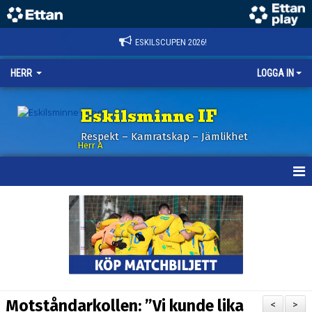
ESKILSCUPEN 2026!
HERR
LOGGA IN
Eskilsminne IF
Respekt – Kamratskap – Jämlikhet
Herr A
HEM
KALENDER
NYHETER
TRUPPEN
Motståndarkollen: ”Vi kunde lika
<
>