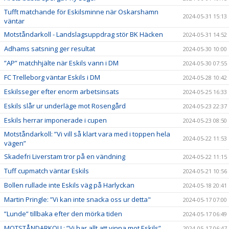
Tufft matchande för Eskilsminne när Oskarshamn
2024-05-31 15:13
väntar
Motståndarkoll - Landslagsuppdrag stör BK Häcken
2024-05-31 14:52
Adhams satsning ger resultat
2024-05-30 10:00
”AP” matchhjälte när Eskils vann i DM
2024-05-30 07:55
FC Trelleborg väntar Eskils i DM
2024-05-28 10:42
Eskilsseger efter enorm arbetsinsats
2024-05-25 16:33
Eskils slår ur underläge mot Rosengård
2024-05-23 22:37
Eskils herrar imponerade i cupen
2024-05-23 08:50
Motståndarkoll: ”Vi vill så klart vara med i toppen hela
2024-05-22 11:53
vägen”
Skadefri Liverstam tror på en vändning
2024-05-22 11:15
Tuff cupmatch väntar Eskils
2024-05-21 10:56
Bollen rullade inte Eskils väg på Harlyckan
2024-05-18 20:41
Martin Pringle: ”Vi kan inte snacka oss ur detta"
2024-05-17 07:00
”Lunde” tillbaka efter den mörka tiden
2024-05-17 06:49
MOTSTÅNDARKOLL: ”Vi har allt att vinna mot Eskils”
2024-05-17 06:47