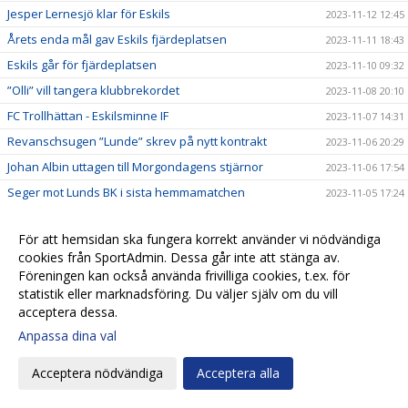
Jesper Lernesjö klar för Eskils
2023-11-12 12:45
Årets enda mål gav Eskils fjärdeplatsen
2023-11-11 18:43
Eskils går för fjärdeplatsen
2023-11-10 09:32
”Olli” vill tangera klubbrekordet
2023-11-08 20:10
FC Trollhättan - Eskilsminne IF
2023-11-07 14:31
Revanschsugen ”Lunde” skrev på nytt kontrakt
2023-11-06 20:29
Johan Albin uttagen till Morgondagens stjärnor
2023-11-06 17:54
Seger mot Lunds BK i sista hemmamatchen
2023-11-05 17:24
Reinholdsson tillbaka i skadedrabbat Eskils
2023-11-03 09:57
För att hemsidan ska fungera korrekt använder vi nödvändiga
Imponerande säsong av ”Bobbe"
2023-11-01 20:54
cookies från SportAdmin. Dessa går inte att stänga av.
Ingen tvekan för Casper Seger
2023-10-31 21:00
Föreningen kan också använda frivilliga cookies, t.ex. för
statistik eller marknadsföring. Du väljer själv om du vill
Eskilsminne IF - Lunds BK
2023-10-30 13:10
acceptera dessa.
Eskilscoachen: ”Vi förtjänade inte förlora"
2023-10-29 19:16
Anpassa dina val
Lagkaptenen signerade nytt kontrakt
2023-10-28 20:26
Omtumlande tid för Lucas Ohlander
2023-10-27 12:05
Acceptera nödvändiga
Acceptera alla
Eskilscoachen: ”Hoppas räta ut frågetecken"
2023-10-26 22:58