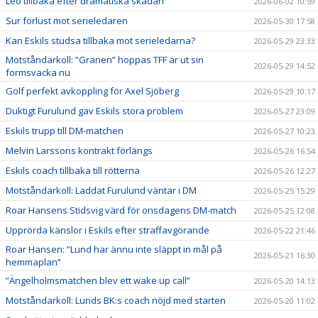
Leo tillbaka efter dramatiska skadan
2026-06-02 10:59
Sur förlust mot serieledaren
2026-05-30 17:58
Kan Eskils studsa tillbaka mot serieledarna?
2026-05-29 23:33
Motståndarkoll: ”Granen” hoppas TFF är ut sin
2026-05-29 14:52
formsvacka nu
Golf perfekt avkoppling för Axel Sjöberg
2026-05-29 10:17
Duktigt Furulund gav Eskils stora problem
2026-05-27 23:09
Eskils trupp till DM-matchen
2026-05-27 10:23
Melvin Larssons kontrakt förlängs
2026-05-26 16:54
Eskils coach tillbaka till rötterna
2026-05-26 12:27
Motståndarkoll: Laddat Furulund väntar i DM
2026-05-25 15:29
Roar Hansens Stidsvig värd för onsdagens DM-match
2026-05-25 12:08
Upprörda känslor i Eskils efter straffavgörande
2026-05-22 21:46
Roar Hansen: ”Lund har ännu inte släppt in mål på
2026-05-21 16:30
hemmaplan”
”Ängelholmsmatchen blev ett wake up call”
2026-05-20 14:13
Motståndarkoll: Lunds BK:s coach nöjd med starten
2026-05-20 11:02