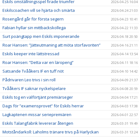
Eskils omställningsspel firade triumfer
2026-04-25 16:04
Eskilscoachen vill se hjärta och smärta
2026-04-24 21:03
Rosengård går för första segern
2026-04-23 10:41
Fabian hyllar sin mittbackskollega
2026-04-22 11:33
Surt poängtapp men Eskils imponerande
2026-04-18 20:50
Roar Hansen: ”Jätteutmaning att möta storfavoriten”
2026-04-16 21:11
Eskils keeper inte lättstressad
2026-04-14 13:54
Roar Hansen: ”Detta var en läropeng”
2026-04-11 18:16
Satsande Tvååkers IF en tuff nöt
2026-04-10 14:42
Pådrivaren Leo trivs i sin roll
2026-04-09 21:37
Tvååkers IF saknar nyckelspelare
2026-04-08 20:59
Eskils tog en välförtjänt premiärseger
2026-04-04 17:21
Dags för ”examensprovet” för Eskils herrar
2026-04-03 17:38
Lagkaptenen missar seriepremiären
2026-04-01 22:57
Eskils Talangfabrik levererar återigen
2026-03-31 19:49
Motståndarkoll: Laholms tränare trivs på Harlyckan
2026-03-31 13:24