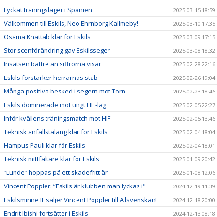
Lyckat träningsläger i Spanien
2025-03-15 18:59
Välkommen till Eskils, Neo Ehrnborg Kallmeby!
2025-03-10 17:35
Osama Khattab klar för Eskils
2025-03-09 17:15
Stor scenförändring gav Eskilsseger
2025-03-08 18:32
Insatsen bättre än siffrorna visar
2025-02-28 22:16
Eskils förstärker herrarnas stab
2025-02-26 19:04
Många positiva besked i segern mot Torn
2025-02-23 18:46
Eskils dominerade mot ungt HIF-lag
2025-02-05 22:27
Inför kvällens träningsmatch mot HIF
2025-02-05 13:46
Teknisk anfallstalang klar för Eskils
2025-02-04 18:04
Hampus Pauli klar för Eskils
2025-02-04 18:01
Teknisk mittfältare klar för Eskils
2025-01-09 20:42
”Lunde” hoppas på ett skadefritt år
2025-01-08 12:06
Vincent Poppler: ”Eskils är klubben man lyckas i"
2024-12-19 11:39
Eskilsminne IF säljer Vincent Poppler till Allsvenskan!
2024-12-18 20:00
Endrit Ibishi fortsätter i Eskils
2024-12-13 08:18