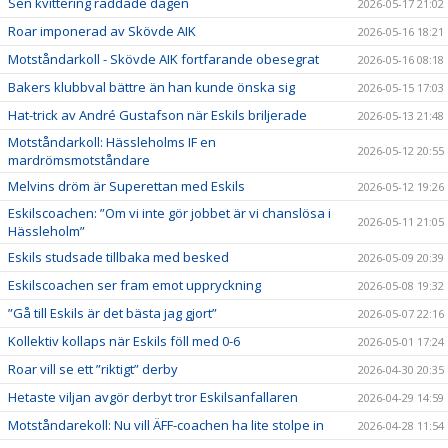
Sen kvittering räddade dagen
2026-05-17 21:02
Roar imponerad av Skövde AIK
2026-05-16 18:21
Motståndarkoll - Skövde AIK fortfarande obesegrat
2026-05-16 08:18
Bakers klubbval bättre än han kunde önska sig
2026-05-15 17:03
Hat-trick av André Gustafson när Eskils briljerade
2026-05-13 21:48
Motståndarkoll: Hässleholms IF en
2026-05-12 20:55
mardrömsmotståndare
Melvins dröm är Superettan med Eskils
2026-05-12 19:26
Eskilscoachen: ”Om vi inte gör jobbet är vi chanslösa i
2026-05-11 21:05
Hässleholm”
Eskils studsade tillbaka med besked
2026-05-09 20:39
Eskilscoachen ser fram emot uppryckning
2026-05-08 19:32
”Gå till Eskils är det bästa jag gjort”
2026-05-07 22:16
Kollektiv kollaps när Eskils föll med 0-6
2026-05-01 17:24
Roar vill se ett ”riktigt” derby
2026-04-30 20:35
Hetaste viljan avgör derbyt tror Eskilsanfallaren
2026-04-29 14:59
Motståndarekoll: Nu vill ÄFF-coachen ha lite stolpe in
2026-04-28 11:54