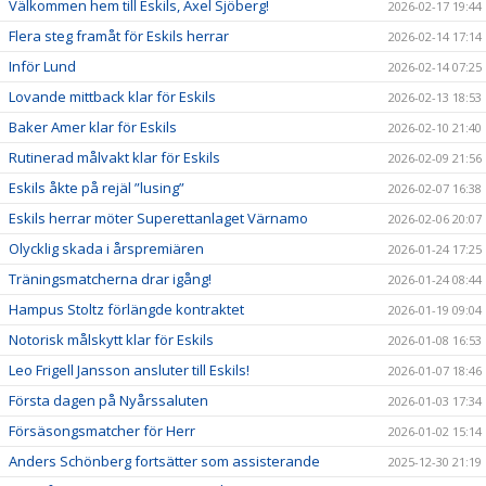
Välkommen hem till Eskils, Axel Sjöberg!
2026-02-17 19:44
Flera steg framåt för Eskils herrar
2026-02-14 17:14
Inför Lund
2026-02-14 07:25
Lovande mittback klar för Eskils
2026-02-13 18:53
Baker Amer klar för Eskils
2026-02-10 21:40
Rutinerad målvakt klar för Eskils
2026-02-09 21:56
Eskils åkte på rejäl ”lusing”
2026-02-07 16:38
Eskils herrar möter Superettanlaget Värnamo
2026-02-06 20:07
Olycklig skada i årspremiären
2026-01-24 17:25
Träningsmatcherna drar igång!
2026-01-24 08:44
Hampus Stoltz förlängde kontraktet
2026-01-19 09:04
Notorisk målskytt klar för Eskils
2026-01-08 16:53
Leo Frigell Jansson ansluter till Eskils!
2026-01-07 18:46
Första dagen på Nyårssaluten
2026-01-03 17:34
Försäsongsmatcher för Herr
2026-01-02 15:14
Anders Schönberg fortsätter som assisterande
2025-12-30 21:19