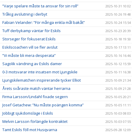
”Varje spelare måste ta ansvar för sin roll”
2025-10-31 10:02
Tråkig avslutning i derbyt
2025-10-26 19:48
Fabian Velander: ”För många enkla mål bakåt”
2025-10-24 15:54
Tuff derbykamp väntar för Eskils
2025-10-23 20:39
Storseger för fokuserat Eskils
2025-10-18 19:50
Eskilscoachen vill se fler avslut
2025-10-17 13:11
”Vi måste bli mera desperata”
2025-10-16 16:46
Sagolik vändning av Eskils damer
2025-10-12 15:59
0-3 motsvarar inte insatsen mot Ljungskile
2025-10-11 16:38
Ljungskilematchen inspirerande tycker Elliot
2025-10-09 21:34
Årets svåraste match väntar herrarna
2025-10-09 21:28
Firma Larsson/Lindahl fixade segern
2025-10-05 20:21
Josef Getachew: ”Nu måste poängen komma”
2025-10-05 11:11
Jobbigt sjukdomsläge i Eskils
2025-10-03 08:03
Melvin Larsson förlängde kontraktet
2025-10-03 07:55
Tamt Eskils föll mot Husqvarna
2025-09-28 12:09