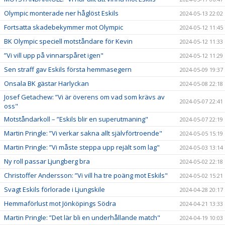
Olympic monterade ner håglöst Eskils
2024-05-13 22:02
Fortsatta skadebekymmer mot Olympic
2024-05-12 11:45
BK Olympic speciell motståndare för Kevin
2024-05-12 11:33
”Vi vill upp på vinnarspåret igen"
2024-05-12 11:29
Sen straff gav Eskils första hemmasegern
2024-05-09 19:37
Onsala BK gästar Harlyckan
2024-05-08 22:18
Josef Getachew: ”Vi är överens om vad som krävs av
2024-05-07 22:41
oss"
Motståndarkoll – ”Eskils blir en superutmaning"
2024-05-07 22:19
Martin Pringle: ”Vi verkar sakna allt självförtroende"
2024-05-05 15:19
Martin Pringle: ”Vi måste steppa upp rejält som lag"
2024-05-03 13:14
Ny roll passar Ljungberg bra
2024-05-02 22:18
Christoffer Andersson: ”Vi vill ha tre poäng mot Eskils"
2024-05-02 15:21
Svagt Eskils förlorade i Ljungskile
2024-04-28 20:17
Hemmaförlust mot Jönköpings Södra
2024-04-21 13:33
Martin Pringle: ”Det lär bli en underhållande match"
2024-04-19 10:03