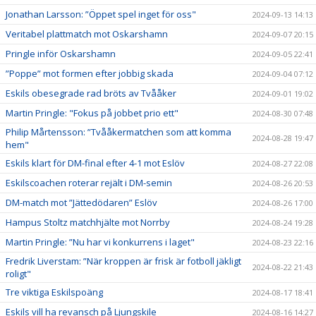
Jonathan Larsson: ”Öppet spel inget för oss"
2024-09-13 14:13
Veritabel plattmatch mot Oskarshamn
2024-09-07 20:15
Pringle inför Oskarshamn
2024-09-05 22:41
”Poppe” mot formen efter jobbig skada
2024-09-04 07:12
Eskils obesegrade rad bröts av Tvååker
2024-09-01 19:02
Martin Pringle: "Fokus på jobbet prio ett"
2024-08-30 07:48
Philip Mårtensson: ”Tvååkermatchen som att komma
2024-08-28 19:47
hem"
Eskils klart för DM-final efter 4-1 mot Eslöv
2024-08-27 22:08
Eskilscoachen roterar rejält i DM-semin
2024-08-26 20:53
DM-match mot ”Jättedödaren” Eslöv
2024-08-26 17:00
Hampus Stoltz matchhjälte mot Norrby
2024-08-24 19:28
Martin Pringle: ”Nu har vi konkurrens i laget"
2024-08-23 22:16
Fredrik Liverstam: ”När kroppen är frisk är fotboll jäkligt
2024-08-22 21:43
roligt"
Tre viktiga Eskilspoäng
2024-08-17 18:41
Eskils vill ha revansch på Ljungskile
2024-08-16 14:27