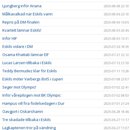
Ljungberg inför Ariana
2025-08-08 22:10
Målkavalkad när Eskils vann
2025-08-06 23:10
Repris på DM-finalen
2025-08-06 16:05
Kvartett lämnar Eskils!
2025-08-05 20:45
Inför HIF
2025-08-05 13:31
Eskils vidare i DM
2025-07-26 18:39
Osama Khattab lämnar EIF
2025-07-21 22:12
Lucas Larsen tillbaka i Eskils
2025-07-12 21:53
Teddy Bermudez klar för Eskils
2025-07-11 15:28
Eskils möter Varbergs BoIS i cupen
2025-07-08 23:07
Seger mot Olympic!
2025-07-02 22:41
Inför vårepilogen mot BK Olympic
2025-07-02 08:03
Hampus vill fira födelsedagen i Dur
2025-07-01 21:24
Oavgjort i Oskarshamn
2025-06-28 18:46
Tre skadade tillbaka i Eskils
2025-06-27 11:17
Lagkaptenen tror på vändning
2025-06-27 11:07