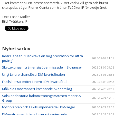
- Det kommer bli en intressant match. Vi vet vad vi vill göra och hur vi
ska spela, säger Pierre Krantz som tränar Tvååker IF för tredje året.
Text: Lasse Möller
Bild: Tvååkers IF
Nyhetsarkiv
Roar Hansen: ”Det krävs en hög prestation för att ta
2026-08-07 21:31
poäng”
Skyttekungen grämer sig över missade målchanser
2026-08-07 09:06
Ungt Linero chanslöst i DM-kvartsfinalen
2026-08-06 08:36
Eskils herrar möter Linero i DM-kvartsfinal
2026-08-05 08:57
Målkalas mot tappert kämpande Akademilag
2026-07-25 20:17
Solskenshistoria bakom träningsmatchen mot NKA
2026-07-24 17:35
Group
Nyförvärven och Eskils imponerade i DM-seger
2026-07-22 23:16
DM-match men fokus ligger på seriespelet
2026-07-22 07:06