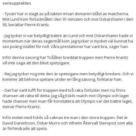
serieupptakten.
- Tyvärr har vi slagit av på takten innan domaren blåst av matcherna.
Mot Lund kom förlustmålet i den 91 minuten och mot Oskarshamn i den
93, berättar Pierre Krantz.
- Jag tycker vi var betydligt bättre än Lund och mot Oskarshamn hade vi
momentum när deras segermål kom. Jag tycker vi mycket väl kunnat ha
sex poäng istället för noll. Våra prestationer har varit bra, säger han.
Inför denna säsong har Tvååker breddat truppen men Pierre Krantz
vill inte säga att den blivit spetsigare.
- Nej jag tycker nog inte den är spetsigare men betydligt bredare. Och vi
kommer att behöva spelare under en lång säsong, förklarar han.
- Det har varit tufft för truppen med två raka förluster men nu finns
chansen att rätta till detta. Jag såg Eskils match mot Olympic och laget
hade chanser men man får konstatera att Olympic var det bättre laget,
menar Pierre Krantz.
Inför mötet med Eskils så saknas tre man i den stora truppen. Det är
David Danielsson, Oskar Murro och Vilhelm Åkervall Stenqvist som alla
är förhindrade att spela.