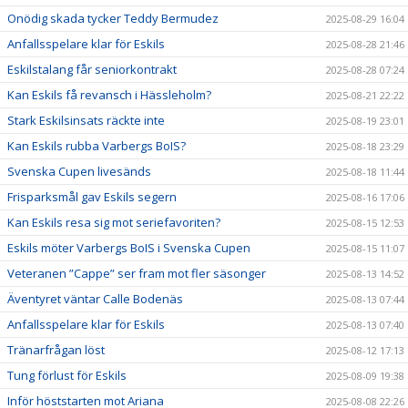
Onödig skada tycker Teddy Bermudez
2025-08-29 16:04
Anfallsspelare klar för Eskils
2025-08-28 21:46
Eskilstalang får seniorkontrakt
2025-08-28 07:24
Kan Eskils få revansch i Hässleholm?
2025-08-21 22:22
Stark Eskilsinsats räckte inte
2025-08-19 23:01
Kan Eskils rubba Varbergs BoIS?
2025-08-18 23:29
Svenska Cupen livesänds
2025-08-18 11:44
Frisparksmål gav Eskils segern
2025-08-16 17:06
Kan Eskils resa sig mot seriefavoriten?
2025-08-15 12:53
Eskils möter Varbergs BoIS i Svenska Cupen
2025-08-15 11:07
Veteranen ”Cappe” ser fram mot fler säsonger
2025-08-13 14:52
Äventyret väntar Calle Bodenäs
2025-08-13 07:44
Anfallsspelare klar för Eskils
2025-08-13 07:40
Tränarfrågan löst
2025-08-12 17:13
Tung förlust för Eskils
2025-08-09 19:38
Inför höststarten mot Ariana
2025-08-08 22:26