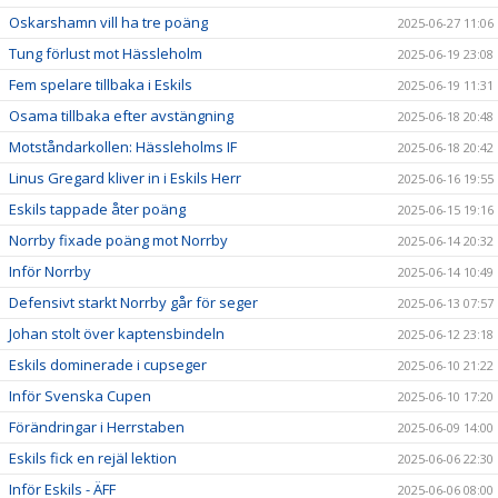
Oskarshamn vill ha tre poäng
2025-06-27 11:06
Tung förlust mot Hässleholm
2025-06-19 23:08
Fem spelare tillbaka i Eskils
2025-06-19 11:31
Osama tillbaka efter avstängning
2025-06-18 20:48
Motståndarkollen: Hässleholms IF
2025-06-18 20:42
Linus Gregard kliver in i Eskils Herr
2025-06-16 19:55
Eskils tappade åter poäng
2025-06-15 19:16
Norrby fixade poäng mot Norrby
2025-06-14 20:32
Inför Norrby
2025-06-14 10:49
Defensivt starkt Norrby går för seger
2025-06-13 07:57
Johan stolt över kaptensbindeln
2025-06-12 23:18
Eskils dominerade i cupseger
2025-06-10 21:22
Inför Svenska Cupen
2025-06-10 17:20
Förändringar i Herrstaben
2025-06-09 14:00
Eskils fick en rejäl lektion
2025-06-06 22:30
Inför Eskils - ÄFF
2025-06-06 08:00