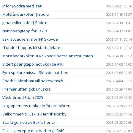
Inför J-Södra med Izet!
2025-04-21 00:16
Motståndarkollen: J-Södra
2025-04-19 08:37
Johan Albin inför J-Södra
2025-04-18 11:41
Nytt poängtapp för Eskils
2025-04-12 21:02
Eskilscoachen inför IFK Skövde
2025-04-11 20:14
"Lunde" hoppas bli startspelare
2025-04-11 00:12
Motståndarkollen: IFK Skövde bättre än resultaten
2025-04-10 08:52
Bittert poängtapp mot Skövde AIK
2025-04-05 16:02
Fyra spelare missar Skövdematchen
2025-04-05 00:33
Charbel Abraham vill ha revansch
2025-04-04 13:52
Premiärluften gick ur Eskils
2025-03-29 17:00
Väskförbud Ettan 2025
2025-03-29 09:52
Lagkaptenens tankar inför premiären
2025-03-28 20:29
Välkommen till Eskils, Henrik Norrby!
2025-03-25 14:56
Starkt genrep av Eskils herrar
2025-03-22 20:08
Eskils genrepar mot Varbergs BoIS
2025-03-21 20:09