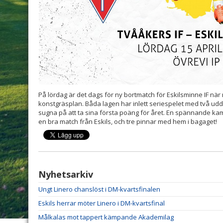
På lördag är det dags för ny bortmatch för Eskilsminne IF nä
konstgräsplan. Båda lagen har inlett seriespelet med två udda
sugna på att ta sina första poäng för året. En spännande k
en bra match från Eskils, och tre pinnar med hem i bagaget!
Nyhetsarkiv
Ungt Linero chanslöst i DM-kvartsfinalen
Eskils herrar möter Linero i DM-kvartsfinal
Målkalas mot tappert kämpande Akademilag