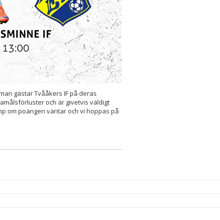
r man gästar Tvååkers IF på deras
målsförluster och är givetvis väldigt
amp om poängen väntar och vi hoppas på