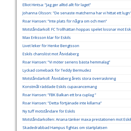
Elliot Hintsa: ”Jag ger alltid allt för laget”
Johanna Olsson: "De senaste matcherna har vi hittat ett lugn
Roar Hansen: ”Inte plats för några om och men”
Motståndarkoll: FC Trollhättan hoppas spelet lossnar mot Esk
Max Eriksson klar för Eskils
Livet leker för Henke Bengtsson
Eskils chanslöst mot Åtvidaberg
Roar Hansen: ”Vi möter seriens bästa hemmalag”
Lyckad comeback för Teddy Bermudez
Motståndarkoll: Åtvidaberg årets stora överraskning
Konstmål räddade Eskils cupavancemang
Roar Hansen: ”FBK Balkan ett bra cuplag ”
Roar Hansen: ”Detta förtjänade inte killarna”
Ny tuff motståndare för Eskils
Motståndarkollen: Ariana tänker maxa prestationen mot Eski
Skadedrabbad Hampus fightas om startplatsen