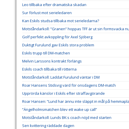
Leo tillbaka efter dramatiska skadan
Sur förlust mot serieledaren
Kan Eskils studsa tillbaka mot serieledarna?
Motståndarkoll: ”Granen” hoppas TFF är ut sin formsvacka n
Golf perfekt avkoppling för Axel Sjöberg
Duktigt Furulund gav Eskils stora problem
Eskils trupp till DM-matchen
Melvin Larssons kontrakt förlängs
Eskils coach tillbaka till rötterna
Motståndarkoll: Laddat Furulund väntar i DM
Roar Hansens Stidsvig värd för onsdagens DM-match
Upprörda känslor i Eskils efter straffavgörande
Roar Hansen: ”Lund har ännu inte släppt in mål på hemmapl
”Ängelholmsmatchen blev ett wake up call”
Motståndarkoll: Lunds BK:s coach nöjd med starten
Sen kvittering räddade dagen