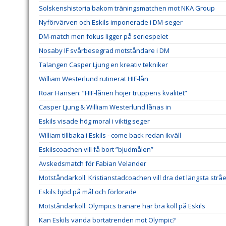
Solskenshistoria bakom träningsmatchen mot NKA Group
Nyförvärven och Eskils imponerade i DM-seger
DM-match men fokus ligger på seriespelet
Nosaby IF svårbesegrad motståndare i DM
Talangen Casper Ljung en kreativ tekniker
William Westerlund rutinerat HIF-lån
Roar Hansen: ”HIF-lånen höjer truppens kvalitet”
Casper Ljung & William Westerlund lånas in
Eskils visade hög moral i viktig seger
William tillbaka i Eskils - come back redan ikväll
Eskilscoachen vill få bort ”bjudmålen”
Avskedsmatch för Fabian Velander
Motståndarkoll: Kristianstadcoachen vill dra det längsta stråe
Eskils bjöd på mål och förlorade
Motståndarkoll: Olympics tränare har bra koll på Eskils
Kan Eskils vända bortatrenden mot Olympic?