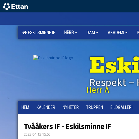
ESKILSMINNE IF
HERR
DAM
AKADEMI
Esk
Respekt – 
Herr A
HEM
KALENDER
NYHETER
TRUPPEN
BILDGALLERI
Tvååkers IF - Eskilsminne IF
2023-04-13 15:53