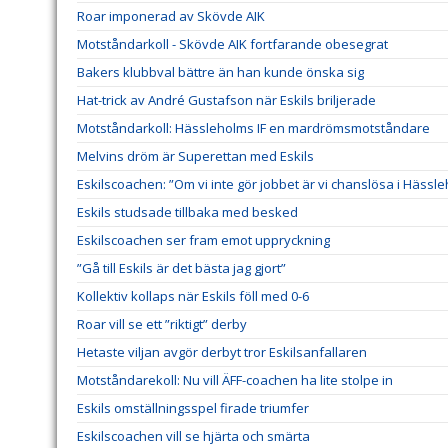
Roar imponerad av Skövde AIK
Motståndarkoll - Skövde AIK fortfarande obesegrat
Bakers klubbval bättre än han kunde önska sig
Hat-trick av André Gustafson när Eskils briljerade
Motståndarkoll: Hässleholms IF en mardrömsmotståndare
Melvins dröm är Superettan med Eskils
Eskilscoachen: ”Om vi inte gör jobbet är vi chanslösa i Hässl
Eskils studsade tillbaka med besked
Eskilscoachen ser fram emot uppryckning
”Gå till Eskils är det bästa jag gjort”
Kollektiv kollaps när Eskils föll med 0-6
Roar vill se ett ”riktigt” derby
Hetaste viljan avgör derbyt tror Eskilsanfallaren
Motståndarekoll: Nu vill ÄFF-coachen ha lite stolpe in
Eskils omställningsspel firade triumfer
Eskilscoachen vill se hjärta och smärta