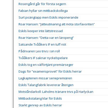
Rosengård går för första segern
Fabian hyllar sin mittbackskollega
Surt poängtapp men Eskils imponerande
Roar Hansen: ”Jätteutmaning att möta storfavoriten”
Eskils keeper inte lättstressad
Roar Hansen: ”Detta var en läropeng”
Satsande Tvååkers IF en tuff nöt
Pådrivaren Leo trivs i sin roll
Tvååkers IF saknar nyckelspelare
Eskils tog en välförtjänt premiärseger
Dags för ”examensprovet” för Eskils herrar
Lagkaptenen missar seriepremiären
Eskils Talangfabrik levererar återigen
Motståndarkoll: Laholms tränare trivs på Harlyckan
Mittbackstalang klar för Eskils
Starkt genrep av Eskils herrar