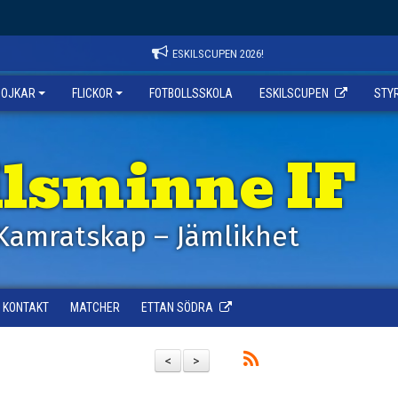
ESKILSCUPEN 2026!
POJKAR
FLICKOR
FOTBOLLSSKOLA
ESKILSCUPEN
STY
ilsminne IF
Kamratskap – Jämlikhet
KONTAKT
MATCHER
ETTAN SÖDRA
<
>