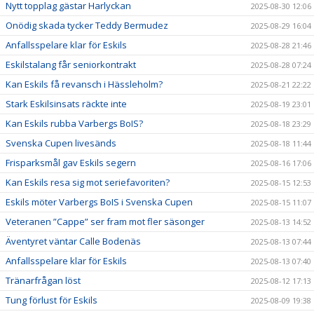
Nytt topplag gästar Harlyckan
2025-08-30 12:06
Onödig skada tycker Teddy Bermudez
2025-08-29 16:04
Anfallsspelare klar för Eskils
2025-08-28 21:46
Eskilstalang får seniorkontrakt
2025-08-28 07:24
Kan Eskils få revansch i Hässleholm?
2025-08-21 22:22
Stark Eskilsinsats räckte inte
2025-08-19 23:01
Kan Eskils rubba Varbergs BoIS?
2025-08-18 23:29
Svenska Cupen livesänds
2025-08-18 11:44
Frisparksmål gav Eskils segern
2025-08-16 17:06
Kan Eskils resa sig mot seriefavoriten?
2025-08-15 12:53
Eskils möter Varbergs BoIS i Svenska Cupen
2025-08-15 11:07
Veteranen ”Cappe” ser fram mot fler säsonger
2025-08-13 14:52
Äventyret väntar Calle Bodenäs
2025-08-13 07:44
Anfallsspelare klar för Eskils
2025-08-13 07:40
Tränarfrågan löst
2025-08-12 17:13
Tung förlust för Eskils
2025-08-09 19:38