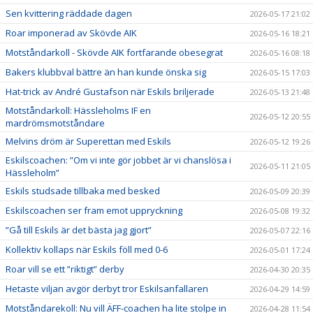
Sen kvittering räddade dagen
2026-05-17 21:02
Roar imponerad av Skövde AIK
2026-05-16 18:21
Motståndarkoll - Skövde AIK fortfarande obesegrat
2026-05-16 08:18
Bakers klubbval bättre än han kunde önska sig
2026-05-15 17:03
Hat-trick av André Gustafson när Eskils briljerade
2026-05-13 21:48
Motståndarkoll: Hässleholms IF en
2026-05-12 20:55
mardrömsmotståndare
Melvins dröm är Superettan med Eskils
2026-05-12 19:26
Eskilscoachen: ”Om vi inte gör jobbet är vi chanslösa i
2026-05-11 21:05
Hässleholm”
Eskils studsade tillbaka med besked
2026-05-09 20:39
Eskilscoachen ser fram emot uppryckning
2026-05-08 19:32
”Gå till Eskils är det bästa jag gjort”
2026-05-07 22:16
Kollektiv kollaps när Eskils föll med 0-6
2026-05-01 17:24
Roar vill se ett ”riktigt” derby
2026-04-30 20:35
Hetaste viljan avgör derbyt tror Eskilsanfallaren
2026-04-29 14:59
Motståndarekoll: Nu vill ÄFF-coachen ha lite stolpe in
2026-04-28 11:54