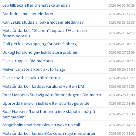
Leo tillbaka efter dramatiska skadan
2026-06-02 10:59
Sur förlust mot serieledaren
2026-05-30 17:58
Kan Eskils studsa tillbaka mot serieledarna?
2026-05-29 23:33
Motståndarkoll: ”Granen” hoppas TFF är ut sin
2026-05-29 14:52
formsvacka nu
Golf perfekt avkoppling för Axel Sjöberg
2026-05-29 10:17
Duktigt Furulund gav Eskils stora problem
2026-05-27 23:09
Eskils trupp till DM-matchen
2026-05-27 10:23
Melvin Larssons kontrakt förlängs
2026-05-26 16:54
Eskils coach tillbaka till rötterna
2026-05-26 12:27
Motståndarkoll: Laddat Furulund väntar i DM
2026-05-25 15:29
Roar Hansens Stidsvig värd för onsdagens DM-match
2026-05-25 12:08
Upprörda känslor i Eskils efter straffavgörande
2026-05-22 21:46
Roar Hansen: ”Lund har ännu inte släppt in mål på
2026-05-21 16:30
hemmaplan”
”Ängelholmsmatchen blev ett wake up call”
2026-05-20 14:13
Motståndarkoll: Lunds BK:s coach nöjd med starten
2026-05-20 11:02