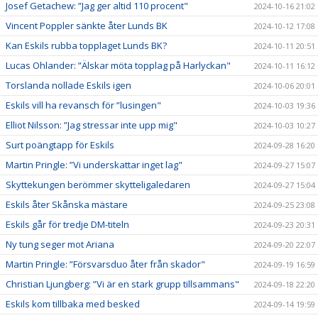
Josef Getachew: ”Jag ger altid 110 procent"
2024-10-16 21:02
Vincent Poppler sänkte åter Lunds BK
2024-10-12 17:08
Kan Eskils rubba topplaget Lunds BK?
2024-10-11 20:51
Lucas Ohlander: ”Älskar möta topplag på Harlyckan"
2024-10-11 16:12
Torslanda nollade Eskils igen
2024-10-06 20:01
Eskils vill ha revansch för ”lusingen"
2024-10-03 19:36
Elliot Nilsson: ”Jag stressar inte upp mig"
2024-10-03 10:27
Surt poängtapp för Eskils
2024-09-28 16:20
Martin Pringle: ”Vi underskattar inget lag"
2024-09-27 15:07
Skyttekungen berömmer skytteligaledaren
2024-09-27 15:04
Eskils åter Skånska mästare
2024-09-25 23:08
Eskils går för tredje DM-titeln
2024-09-23 20:31
Ny tung seger mot Ariana
2024-09-20 22:07
Martin Pringle: ”Försvarsduo åter från skador"
2024-09-19 16:59
Christian Ljungberg: ”Vi är en stark grupp tillsammans"
2024-09-18 22:20
Eskils kom tillbaka med besked
2024-09-14 19:59