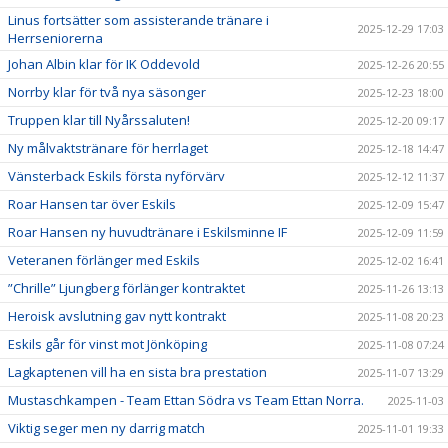
Linus fortsätter som assisterande tränare i
2025-12-29 17:03
Herrseniorerna
Johan Albin klar för IK Oddevold
2025-12-26 20:55
Norrby klar för två nya säsonger
2025-12-23 18:00
Truppen klar till Nyårssaluten!
2025-12-20 09:17
Ny målvaktstränare för herrlaget
2025-12-18 14:47
Vänsterback Eskils första nyförvärv
2025-12-12 11:37
Roar Hansen tar över Eskils
2025-12-09 15:47
Roar Hansen ny huvudtränare i Eskilsminne IF
2025-12-09 11:59
Veteranen förlänger med Eskils
2025-12-02 16:41
”Chrille” Ljungberg förlänger kontraktet
2025-11-26 13:13
Heroisk avslutning gav nytt kontrakt
2025-11-08 20:23
Eskils går för vinst mot Jönköping
2025-11-08 07:24
Lagkaptenen vill ha en sista bra prestation
2025-11-07 13:29
Mustaschkampen - Team Ettan Södra vs Team Ettan Norra.
2025-11-03
Viktig seger men ny darrig match
2025-11-01 19:33