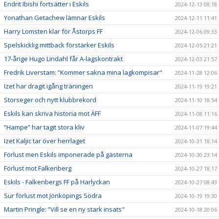
Endrit Ibishi fortsätter i Eskils
2024-12-13 08:18
Yonathan Getachew lämnar Eskils
2024-12-11 11:41
Harry Lomsten klar för Åstorps FF
2024-12-06 09:33
Spelskicklig mittback förstärker Eskils
2024-12-05 21:21
17-årige Hugo Lindahl får A-lagskontrakt
2024-12-03 21:57
Fredrik Liverstam: ”Kommer sakna mina lagkompisar"
2024-11-28 12:06
Izet har dragit igång träningen
2024-11-19 19:21
Storseger och nytt klubbrekord
2024-11-10 18:54
Eskils kan skriva historia mot ÄFF
2024-11-08 11:16
”Hampe” har tagit stora kliv
2024-11-07 19:44
Izet Kaljic tar över herrlaget
2024-10-31 18:14
Förlust men Eskils imponerade på gästerna
2024-10-30 23:14
Förlust mot Falkenberg
2024-10-27 18:17
Eskils - Falkenbergs FF på Harlyckan
2024-10-27 08:43
Sur förlust mot Jönköpings Södra
2024-10-19 19:30
Martin Pringle: ”Vill se en ny stark insats"
2024-10-18 20:06