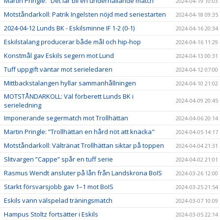
Martin Pringle: ”Det lär bli en underhållande match"
2024-04-19 10:03
Motståndarkoll: Patrik Ingelsten nöjd med seriestarten
2024-04-18 09:35
2024-04-12 Lunds BK - Eskilsminne IF 1-2 (0-1)
2024-04-16 20:34
Eskilstalang producerar både mål och hip-hop
2024-04-16 11:29
Konstmål gav Eskils segern mot Lund
2024-04-13 00:31
Tuff uppgift väntar mot serieledaren
2024-04-12 07:00
Mittbackstalangen hyllar sammanhållningen
2024-04-10 21:02
MOTSTÅNDARKOLL: Väl förberett Lunds BK i
2024-04-09 20:45
serieledning
Imponerande segermatch mot Trollhättan
2024-04-06 20:14
Martin Pringle: ”Trollhättan en hård nöt att knäcka"
2024-04-05 14:17
Motståndarkoll: Vältränat Trollhättan siktar på toppen
2024-04-04 21:31
Slitvargen ”Cappe” spår en tuff serie
2024-04-02 21:01
Rasmus Wendt ansluter på lån från Landskrona BoIS
2024-03-26 12:00
Starkt försvarsjobb gav 1–1 mot BoIS
2024-03-25 21:54
Eskils vann välspelad träningsmatch
2024-03-07 10:09
Hampus Stoltz fortsätter i Eskils
2024-03-05 22:14