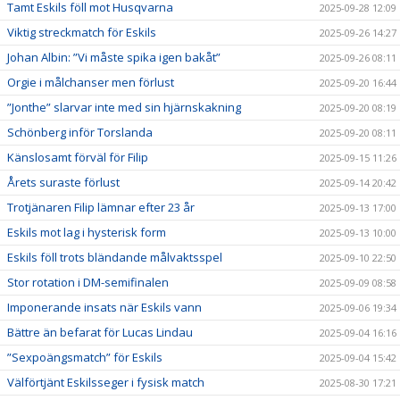
Tamt Eskils föll mot Husqvarna
2025-09-28 12:09
Viktig streckmatch för Eskils
2025-09-26 14:27
Johan Albin: ”Vi måste spika igen bakåt”
2025-09-26 08:11
Orgie i målchanser men förlust
2025-09-20 16:44
”Jonthe” slarvar inte med sin hjärnskakning
2025-09-20 08:19
Schönberg inför Torslanda
2025-09-20 08:11
Känslosamt förväl för Filip
2025-09-15 11:26
Årets suraste förlust
2025-09-14 20:42
Trotjänaren Filip lämnar efter 23 år
2025-09-13 17:00
Eskils mot lag i hysterisk form
2025-09-13 10:00
Eskils föll trots bländande målvaktsspel
2025-09-10 22:50
Stor rotation i DM-semifinalen
2025-09-09 08:58
Imponerande insats när Eskils vann
2025-09-06 19:34
Bättre än befarat för Lucas Lindau
2025-09-04 16:16
”Sexpoängsmatch” för Eskils
2025-09-04 15:42
Välförtjänt Eskilsseger i fysisk match
2025-08-30 17:21