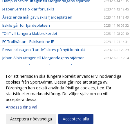
Hampus Stoltz uttagen till Morgondagens stjärnor
2023-11-14 10:15
Jesper Lernesjö klar för Eskils
2023-11-12 12:45
Årets enda mål gav Eskils fjärdeplatsen
2023-11-11 18:43
Eskils går för fjärdeplatsen
2023-11-10 09:32
”Olli” vill tangera klubbrekordet
2023-11-08 20:10
FC Trollhättan - Eskilsminne IF
2023-11-07 14:31
Revanschsugen ”Lunde” skrev på nytt kontrakt
2023-11-06 20:29
Johan Albin uttagen till Morgondagens stjärnor
2023-11-06 17:54
Seger mot Lunds BK i sista hemmamatchen
2023-11-05 17:24
Reinholdsson tillbaka i skadedrabbat Eskils
2023-11-03 09:57
För att hemsidan ska fungera korrekt använder vi nödvändiga
cookies från SportAdmin. Dessa går inte att stänga av.
Imponerande säsong av ”Bobbe"
2023-11-01 20:54
Föreningen kan också använda frivilliga cookies, t.ex. för
Ingen tvekan för Casper Seger
2023-10-31 21:00
statistik eller marknadsföring. Du väljer själv om du vill
Eskilsminne IF - Lunds BK
2023-10-30 13:10
acceptera dessa.
Eskilscoachen: ”Vi förtjänade inte förlora"
Anpassa dina val
2023-10-29 19:16
Lagkaptenen signerade nytt kontrakt
2023-10-28 20:26
Acceptera nödvändiga
Acceptera alla
Omtumlande tid för Lucas Ohlander
2023-10-27 12:05