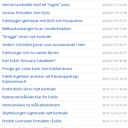
Herrarna inledde med ett ”lagom” pass
2024-01-11 22:06
Gustav fortsätter som fysio
2024-01-10 16:58
Eskilslagen genrepar mot BoIS och Husqvarna
2024-01-09 23:32
Mittbackstalangen kvar i moderklubben
2024-01-09 15:43
”Dragge” skrev nytt kontrakt
2024-01-09 11:05
Anders Schönberg kvar som assisterande i Herr
2024-01-07 18:51
Eskilsseger och nu väntar Illyrien
2024-01-06 20:27
Kan Eskils försvara Saluttiteln?
2024-01-03 18:40
Pringle gör come back som Eskilstränare
2023-12-22 19:29
Patrik Ingelsten avslutar sitt tränaruppdrag i
2023-12-22 18:24
Eskilsminne IF
Endrit Ibishi skrev nytt kontrakt
2023-12-17 18:44
Rutinerad målvakt klar för Eskils
2023-12-15 17:32
Hemvändare ny målvaktstränare
2023-12-13 13:34
Skyttekungen signerade nytt kontrakt
2023-12-04 21:47
Fredrik Liverstam fortsätter i Eskils
2023-11-20 17:16