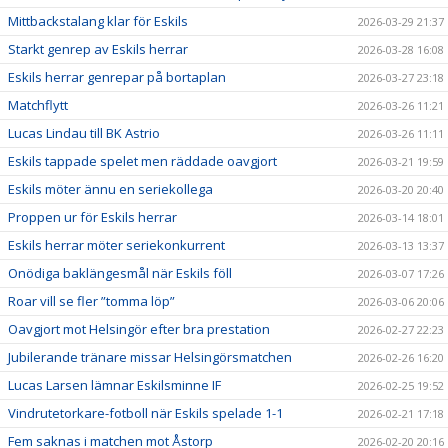
Mittbackstalang klar för Eskils
2026-03-29 21:37
Starkt genrep av Eskils herrar
2026-03-28 16:08
Eskils herrar genrepar på bortaplan
2026-03-27 23:18
Matchflytt
2026-03-26 11:21
Lucas Lindau till BK Astrio
2026-03-26 11:11
Eskils tappade spelet men räddade oavgjort
2026-03-21 19:59
Eskils möter ännu en seriekollega
2026-03-20 20:40
Proppen ur för Eskils herrar
2026-03-14 18:01
Eskils herrar möter seriekonkurrent
2026-03-13 13:37
Onödiga baklängesmål när Eskils föll
2026-03-07 17:26
Roar vill se fler ”tomma löp”
2026-03-06 20:06
Oavgjort mot Helsingör efter bra prestation
2026-02-27 22:23
Jubilerande tränare missar Helsingörsmatchen
2026-02-26 16:20
Lucas Larsen lämnar Eskilsminne IF
2026-02-25 19:52
Vindrutetorkare-fotboll när Eskils spelade 1-1
2026-02-21 17:18
Fem saknas i matchen mot Åstorp
2026-02-20 20:16