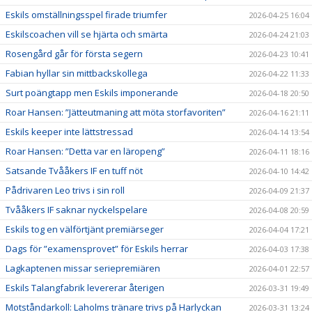
Eskils omställningsspel firade triumfer
2026-04-25 16:04
Eskilscoachen vill se hjärta och smärta
2026-04-24 21:03
Rosengård går för första segern
2026-04-23 10:41
Fabian hyllar sin mittbackskollega
2026-04-22 11:33
Surt poängtapp men Eskils imponerande
2026-04-18 20:50
Roar Hansen: ”Jätteutmaning att möta storfavoriten”
2026-04-16 21:11
Eskils keeper inte lättstressad
2026-04-14 13:54
Roar Hansen: ”Detta var en läropeng”
2026-04-11 18:16
Satsande Tvååkers IF en tuff nöt
2026-04-10 14:42
Pådrivaren Leo trivs i sin roll
2026-04-09 21:37
Tvååkers IF saknar nyckelspelare
2026-04-08 20:59
Eskils tog en välförtjänt premiärseger
2026-04-04 17:21
Dags för ”examensprovet” för Eskils herrar
2026-04-03 17:38
Lagkaptenen missar seriepremiären
2026-04-01 22:57
Eskils Talangfabrik levererar återigen
2026-03-31 19:49
Motståndarkoll: Laholms tränare trivs på Harlyckan
2026-03-31 13:24