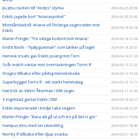
Jiu jitsu nycken till ”Andys” styrka
2024-06-25 20:08
Eskils jagade bort ”Arianaspöket"
2024-06-20 22:42
Motståndarkoll: Ariana vill förlänga segerraden mot
2024-06-19 20:18
Eskils
Martin Pringle: ”Tre viktiga kodord mot Ariana"
2024-06-18 21:08
Endrit Ibishi - ”hjälpgumman” som tänker på laget
2024-06-18 20:51
Heroisk insats gav Eskils poäng mot Torn
2024-06-14 21:55
Svår match väntar mot överraskningen Torns IF
2024-06-13 21:23
Dragos tillbaka efter jobbig meniskskada
2024-06-12 13:26
Superbygget Torns IF - ett starkt hemmalag
2024-06-12 13:11
Hat trick av Viktor Åkerman i DM-seger
2024-06-11 22:45
V Ingelstad gästar Eskils i DM
2024-06-10 20:17
Eskils imponerade i tredje raka segern
2024-06-08 22:20
Martin Pringle: ”Bara att gå ut och tro på det vi gör"
2024-06-07 19:08
Hampus trivs med sin utveckling
2024-06-07 18:49
Norrby IF tillbaka efter djup svacka
2024-06-07 18:29