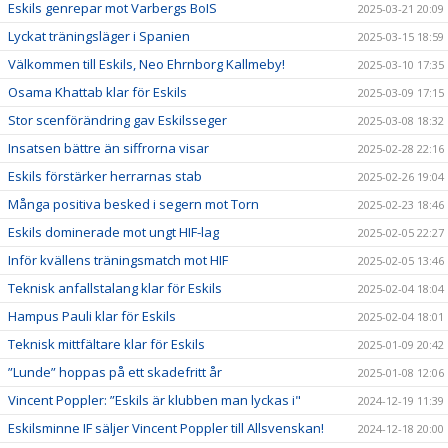
Eskils genrepar mot Varbergs BoIS
2025-03-21 20:09
Lyckat träningsläger i Spanien
2025-03-15 18:59
Välkommen till Eskils, Neo Ehrnborg Kallmeby!
2025-03-10 17:35
Osama Khattab klar för Eskils
2025-03-09 17:15
Stor scenförändring gav Eskilsseger
2025-03-08 18:32
Insatsen bättre än siffrorna visar
2025-02-28 22:16
Eskils förstärker herrarnas stab
2025-02-26 19:04
Många positiva besked i segern mot Torn
2025-02-23 18:46
Eskils dominerade mot ungt HIF-lag
2025-02-05 22:27
Inför kvällens träningsmatch mot HIF
2025-02-05 13:46
Teknisk anfallstalang klar för Eskils
2025-02-04 18:04
Hampus Pauli klar för Eskils
2025-02-04 18:01
Teknisk mittfältare klar för Eskils
2025-01-09 20:42
”Lunde” hoppas på ett skadefritt år
2025-01-08 12:06
Vincent Poppler: ”Eskils är klubben man lyckas i"
2024-12-19 11:39
Eskilsminne IF säljer Vincent Poppler till Allsvenskan!
2024-12-18 20:00