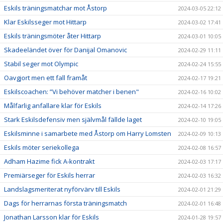
Eskils träningsmatchar mot Åstorp
2024-03-05 22:12
Klar Eskilsseger mot Hittarp
2024-03-02 17:41
Eskils träningsmöter åter Hittarp
2024-03-01 10:05
Skadeeländet över för Danijal Omanovic
2024-02-29 11:11
Stabil seger mot Olympic
2024-02-24 15:55
Oavgjort men ett fall framåt
2024-02-17 19:21
Eskilscoachen: ”Vi behöver matcher i benen"
2024-02-16 10:02
Målfarlig anfallare klar för Eskils
2024-02-14 17:26
Stark Eskilsdefensiv men självmål fällde laget
2024-02-10 19:05
Eskilsminne i samarbete med Åstorp om Harry Lomsten
2024-02-09 10:13
Eskils möter seriekollega
2024-02-08 16:57
Adham Hazime fick A-kontrakt
2024-02-03 17:17
Premiärseger för Eskils herrar
2024-02-03 16:32
Landslagsmeriterat nyförvärv till Eskils
2024-02-01 21:29
Dags för herrarnas första träningsmatch
2024-02-01 16:48
Jonathan Larsson klar för Eskils
2024-01-28 19:57