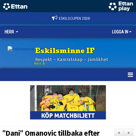
ESKILSCUPEN 2026!
HERR
LOGGA IN
Eskilsminne IF
Respekt – Kamratskap – Jämlikhet
Herr A
HEM
KALENDER
NYHETER
TRUPPEN
”Dani” Omanovic tillbaka efter
<
>