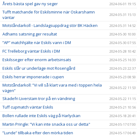
Årets bästa spel gav ny seger
2024-06-01 19:15
Tufft matchande för Eskilsminne när Oskarshamn
2024-05-31 15:13
väntar
Motståndarkoll - Landslagsuppdrag stör BK Häcken
2024-05-31 14:52
Adhams satsning ger resultat
2024-05-30 10:00
”AP” matchhjälte när Eskils vann i DM
2024-05-30 07:55
FC Trelleborg väntar Eskils i DM
2024-05-28 10:42
Eskilsseger efter enorm arbetsinsats
2024-05-25 16:33
Eskils slår ur underläge mot Rosengård
2024-05-23 22:37
Eskils herrar imponerade i cupen
2024-05-23 08:50
Motståndarkoll: ”Vi vill så klart vara med i toppen hela
2024-05-22 11:53
vägen”
Skadefri Liverstam tror på en vändning
2024-05-22 11:15
Tuff cupmatch väntar Eskils
2024-05-21 10:56
Bollen rullade inte Eskils väg på Harlyckan
2024-05-18 20:41
Martin Pringle: ”Vi kan inte snacka oss ur detta"
2024-05-17 07:00
”Lunde” tillbaka efter den mörka tiden
2024-05-17 06:49