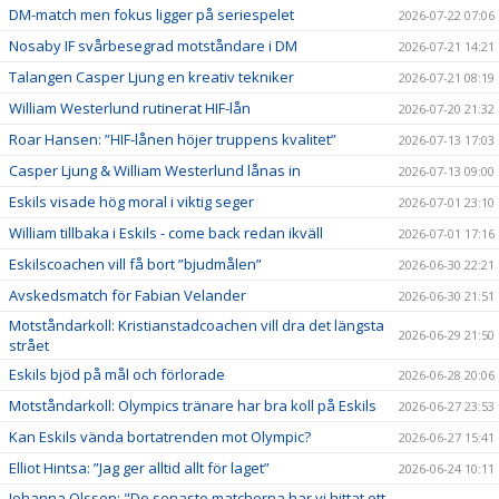
DM-match men fokus ligger på seriespelet
2026-07-22 07:06
Nosaby IF svårbesegrad motståndare i DM
2026-07-21 14:21
Talangen Casper Ljung en kreativ tekniker
2026-07-21 08:19
William Westerlund rutinerat HIF-lån
2026-07-20 21:32
Roar Hansen: ”HIF-lånen höjer truppens kvalitet”
2026-07-13 17:03
Casper Ljung & William Westerlund lånas in
2026-07-13 09:00
Eskils visade hög moral i viktig seger
2026-07-01 23:10
William tillbaka i Eskils - come back redan ikväll
2026-07-01 17:16
Eskilscoachen vill få bort ”bjudmålen”
2026-06-30 22:21
Avskedsmatch för Fabian Velander
2026-06-30 21:51
Motståndarkoll: Kristianstadcoachen vill dra det längsta
2026-06-29 21:50
strået
Eskils bjöd på mål och förlorade
2026-06-28 20:06
Motståndarkoll: Olympics tränare har bra koll på Eskils
2026-06-27 23:53
Kan Eskils vända bortatrenden mot Olympic?
2026-06-27 15:41
Elliot Hintsa: ”Jag ger alltid allt för laget”
2026-06-24 10:11
Johanna Olsson: "De senaste matcherna har vi hittat ett