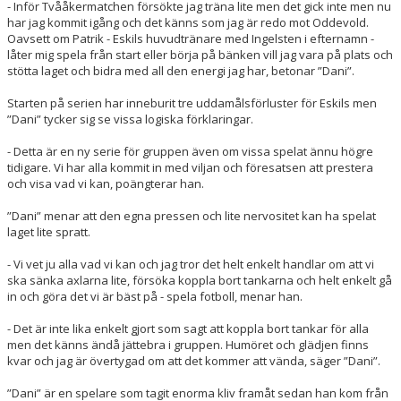
- Inför Tvååkermatchen försökte jag träna lite men det gick inte men nu
har jag kommit igång och det känns som jag är redo mot Oddevold.
Oavsett om Patrik - Eskils huvudtränare med Ingelsten i efternamn -
låter mig spela från start eller börja på bänken vill jag vara på plats och
stötta laget och bidra med all den energi jag har, betonar ”Dani”.
Starten på serien har inneburit tre uddamålsförluster för Eskils men
”Dani” tycker sig se vissa logiska förklaringar.
- Detta är en ny serie för gruppen även om vissa spelat ännu högre
tidigare. Vi har alla kommit in med viljan och föresatsen att prestera
och visa vad vi kan, poängterar han.
”Dani” menar att den egna pressen och lite nervositet kan ha spelat
laget lite spratt.
- Vi vet ju alla vad vi kan och jag tror det helt enkelt handlar om att vi
ska sänka axlarna lite, försöka koppla bort tankarna och helt enkelt gå
in och göra det vi är bäst på - spela fotboll, menar han.
- Det är inte lika enkelt gjort som sagt att koppla bort tankar för alla
men det känns ändå jättebra i gruppen. Humöret och glädjen finns
kvar och jag är övertygad om att det kommer att vända, säger ”Dani”.
”Dani” är en spelare som tagit enorma kliv framåt sedan han kom från