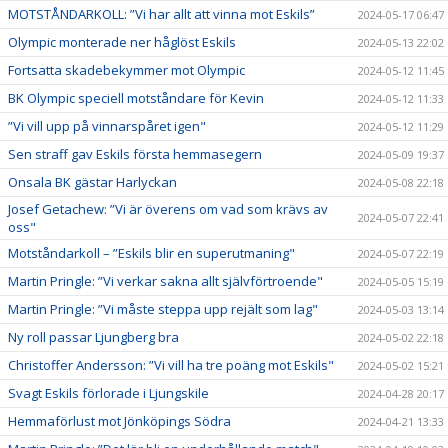
MOTSTÅNDARKOLL: ”Vi har allt att vinna mot Eskils”
2024-05-17 06:47
Olympic monterade ner håglöst Eskils
2024-05-13 22:02
Fortsatta skadebekymmer mot Olympic
2024-05-12 11:45
BK Olympic speciell motståndare för Kevin
2024-05-12 11:33
”Vi vill upp på vinnarspåret igen"
2024-05-12 11:29
Sen straff gav Eskils första hemmasegern
2024-05-09 19:37
Onsala BK gästar Harlyckan
2024-05-08 22:18
Josef Getachew: ”Vi är överens om vad som krävs av
2024-05-07 22:41
oss"
Motståndarkoll – ”Eskils blir en superutmaning"
2024-05-07 22:19
Martin Pringle: ”Vi verkar sakna allt självförtroende"
2024-05-05 15:19
Martin Pringle: ”Vi måste steppa upp rejält som lag"
2024-05-03 13:14
Ny roll passar Ljungberg bra
2024-05-02 22:18
Christoffer Andersson: ”Vi vill ha tre poäng mot Eskils"
2024-05-02 15:21
Svagt Eskils förlorade i Ljungskile
2024-04-28 20:17
Hemmaförlust mot Jönköpings Södra
2024-04-21 13:33