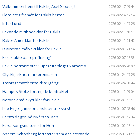
Välkommen hem till Eskils, Axel Sjöberg!
2026-02-17 19:44
Flera steg framåt för Eskils herrar
2026-02-14 17:14
Inför Lund
2026-02-14 07:25
Lovande mittback klar för Eskils
2026-02-13 18:53
Baker Amer klar för Eskils
2026-02-10 21:40
Rutinerad målvakt klar för Eskils
2026-02-09 21:56
Eskils åkte på rejäl ”lusing”
2026-02-07 16:38
Eskils herrar möter Superettanlaget Värnamo
2026-02-06 20:07
Olycklig skada i årspremiären
2026-01-24 17:25
Träningsmatcherna drar igång!
2026-01-24 08:44
Hampus Stoltz förlängde kontraktet
2026-01-19 09:04
Notorisk målskytt klar för Eskils
2026-01-08 16:53
Leo Frigell Jansson ansluter till Eskils!
2026-01-07 18:46
Första dagen på Nyårssaluten
2026-01-03 17:34
Försäsongsmatcher för Herr
2026-01-02 15:14
Anders Schönberg fortsätter som assisterande
2025-12-30 21:19