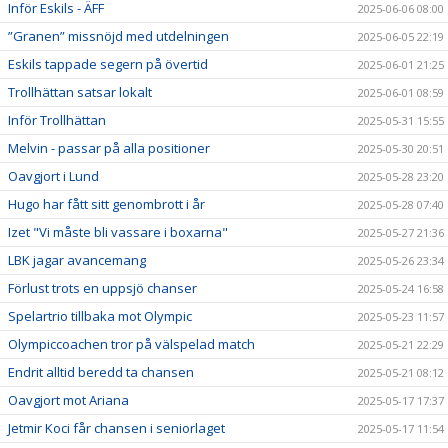
Inför Eskils - ÄFF
2025-06-06 08:00
”Granen” missnöjd med utdelningen
2025-06-05 22:19
Eskils tappade segern på övertid
2025-06-01 21:25
Trollhättan satsar lokalt
2025-06-01 08:59
Inför Trollhättan
2025-05-31 15:55
Melvin - passar på alla positioner
2025-05-30 20:51
Oavgjort i Lund
2025-05-28 23:20
Hugo har fått sitt genombrott i år
2025-05-28 07:40
Izet "Vi måste bli vassare i boxarna"
2025-05-27 21:36
LBK jagar avancemang
2025-05-26 23:34
Förlust trots en uppsjö chanser
2025-05-24 16:58
Spelartrio tillbaka mot Olympic
2025-05-23 11:57
Olympiccoachen tror på välspelad match
2025-05-21 22:29
Endrit alltid beredd ta chansen
2025-05-21 08:12
Oavgjort mot Ariana
2025-05-17 17:37
Jetmir Koci får chansen i seniorlaget
2025-05-17 11:54