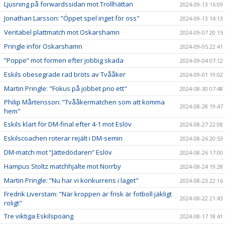
Ljusning på forwardssidan mot Trollhättan
2024-09-13 16:09
Jonathan Larsson: ”Öppet spel inget för oss"
2024-09-13 14:13
Veritabel plattmatch mot Oskarshamn
2024-09-07 20:15
Pringle inför Oskarshamn
2024-09-05 22:41
”Poppe” mot formen efter jobbig skada
2024-09-04 07:12
Eskils obesegrade rad bröts av Tvååker
2024-09-01 19:02
Martin Pringle: "Fokus på jobbet prio ett"
2024-08-30 07:48
Philip Mårtensson: ”Tvååkermatchen som att komma
2024-08-28 19:47
hem"
Eskils klart för DM-final efter 4-1 mot Eslöv
2024-08-27 22:08
Eskilscoachen roterar rejält i DM-semin
2024-08-26 20:53
DM-match mot ”Jättedödaren” Eslöv
2024-08-26 17:00
Hampus Stoltz matchhjälte mot Norrby
2024-08-24 19:28
Martin Pringle: ”Nu har vi konkurrens i laget"
2024-08-23 22:16
Fredrik Liverstam: ”När kroppen är frisk är fotboll jäkligt
2024-08-22 21:43
roligt"
Tre viktiga Eskilspoäng
2024-08-17 18:41