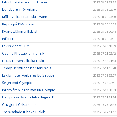
Inför höststarten mot Ariana
2025-08-08 22:26
Ljungberg inför Ariana
2025-08-08 22:10
Målkavalkad när Eskils vann
2025-08-06 23:10
Repris på DM-finalen
2025-08-06 16:05
Kvartett lämnar Eskils!
2025-08-05 20:45
Inför HIF
2025-08-05 13:31
Eskils vidare i DM
2025-07-26 18:39
Osama Khattab lämnar EIF
2025-07-21 22:12
Lucas Larsen tillbaka i Eskils
2025-07-12 21:53
Teddy Bermudez klar för Eskils
2025-07-11 15:28
Eskils möter Varbergs BoIS i cupen
2025-07-08 23:07
Seger mot Olympic!
2025-07-02 22:41
Inför vårepilogen mot BK Olympic
2025-07-02 08:03
Hampus vill fira födelsedagen i Dur
2025-07-01 21:24
Oavgjort i Oskarshamn
2025-06-28 18:46
Tre skadade tillbaka i Eskils
2025-06-27 11:17