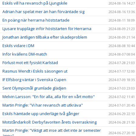
Eskils vill ha revansch på Ljungskile
2024-08-16 14:27
Adrian har spelat mer än han förväntade sig
2024-08-16 13:36
En poäng när herrarna höststartade
2024-08-11 18:09
Ljusare truppläge inför höststarten för Herrarna
2024-08-09 21:23
Jonathan äntligen tillbaka efter skadeproblem
2024-08-09 21:14
Eskils vidare i DM
2024-08-08 10:44
Inför kvällens DM-match
2024-08-07 08:04
Förlust mot ett fysiskt Karlstad
2024-07-28 21:03
Rasmus Wendt i Eskils säsongen ut
2024-07-17 12:00
IF Elfsborg väntar i Svenska Cupen
2024-07-09 18:35
Sent Olympicmål grumlade glädjen
2024-07-03 23:03
Melvin Larsson: "En för alla, alla för en vårt motto"
2024-07-02 11:41
Martin Pringle: ”Vi har revansch att utkräva"
2024-07-01 20:45
Eskils hämtade upp underläge två gånger
2024-06-29 22:13
Motståndarkoll: Derbyfavoriten årets överraskning
2024-06-28 21:50
Martin Pringle: ”Viktigt att inse att det inte är semester
2024-06-27 20:18
ännu"