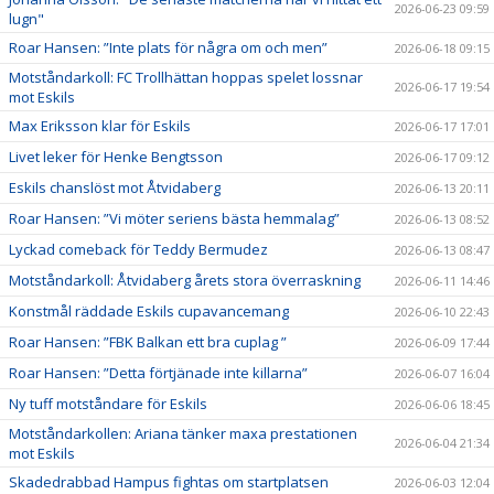
2026-06-23 09:59
lugn"
Roar Hansen: ”Inte plats för några om och men”
2026-06-18 09:15
Motståndarkoll: FC Trollhättan hoppas spelet lossnar
2026-06-17 19:54
mot Eskils
Max Eriksson klar för Eskils
2026-06-17 17:01
Livet leker för Henke Bengtsson
2026-06-17 09:12
Eskils chanslöst mot Åtvidaberg
2026-06-13 20:11
Roar Hansen: ”Vi möter seriens bästa hemmalag”
2026-06-13 08:52
Lyckad comeback för Teddy Bermudez
2026-06-13 08:47
Motståndarkoll: Åtvidaberg årets stora överraskning
2026-06-11 14:46
Konstmål räddade Eskils cupavancemang
2026-06-10 22:43
Roar Hansen: ”FBK Balkan ett bra cuplag ”
2026-06-09 17:44
Roar Hansen: ”Detta förtjänade inte killarna”
2026-06-07 16:04
Ny tuff motståndare för Eskils
2026-06-06 18:45
Motståndarkollen: Ariana tänker maxa prestationen
2026-06-04 21:34
mot Eskils
Skadedrabbad Hampus fightas om startplatsen
2026-06-03 12:04