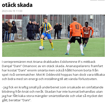
BILDGALLERI
otäck skada
2023-04-19 11:00
KONTAKT
MATCHER
ETTAN SÖDRA
I seriepremiären mot Ariana drabbades Eskilsminne IF:s mittback
Danijal ”Dani” Omanovic av en otäck skada. Arianaspelarens framfart
har kostat ”Dani” enorm smärta men också hållit honom borta från
spel i två seriematcher. Mot IK Oddevold hoppas han dock vara tillbaka
och bidra med sin energi och inställning till att vända förlustsviten.
- Jag fick en kraftig smäll på underbenet som orsakade en omfattande
blödning från knät och neråt. Skadan har inte kunnat behandlas utan
jag har fått käka stora mängder smärtstillande och vilat så mycket det
gått, berättar ”Dani”.