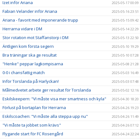
Izet inför Ariana
2025-05-17 00:09
Fabian Velander inför Ariana
2025-05-16 23:51
Ariana - favorit med imponerande trupp
2025-05-15 09:42
Herrarna vidare i DM
2025-05-14 22:29
Stor rotation mot Staffanstorp i DM
2025-05-13 22:50
Äntligen kom första segern
2025-05-10 19:29
Bra träningar ska ge resultat
2025-05-10 07:28
"Henke" peppar lagkompisarna
2025-05-08 21:28
0-0 i chansfattig match
2025-05-03 16:49
Inför Torslanda på Harlyckan!
2025-05-03 07:48
Målmedvetet arbete ger resultat för Torslanda
2025-05-02 12:16
Eskilskeepern: "VI måste visa mer smartness och kyla"
2025-04-30 18:20
Förlust på bortaplan för Herrarna
2025-04-26 19:23
Eskilscoachen: "Vi måste alla steppa upp nu"
2025-04-26 11:49
"Vi måste ta jobbet som krävs"
2025-04-26 07:12
Flygande start för FC Rosengård
2025-04-24 22:24