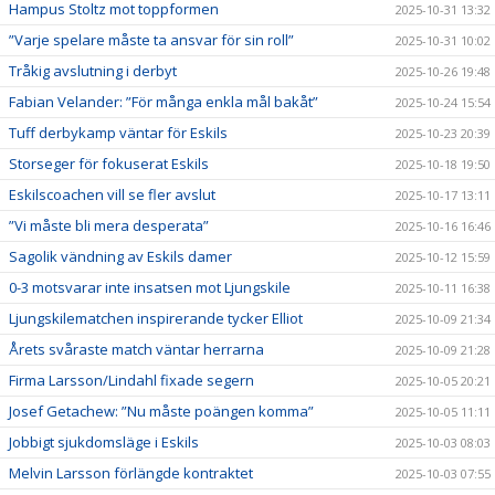
Hampus Stoltz mot toppformen
2025-10-31 13:32
”Varje spelare måste ta ansvar för sin roll”
2025-10-31 10:02
Tråkig avslutning i derbyt
2025-10-26 19:48
Fabian Velander: ”För många enkla mål bakåt”
2025-10-24 15:54
Tuff derbykamp väntar för Eskils
2025-10-23 20:39
Storseger för fokuserat Eskils
2025-10-18 19:50
Eskilscoachen vill se fler avslut
2025-10-17 13:11
”Vi måste bli mera desperata”
2025-10-16 16:46
Sagolik vändning av Eskils damer
2025-10-12 15:59
0-3 motsvarar inte insatsen mot Ljungskile
2025-10-11 16:38
Ljungskilematchen inspirerande tycker Elliot
2025-10-09 21:34
Årets svåraste match väntar herrarna
2025-10-09 21:28
Firma Larsson/Lindahl fixade segern
2025-10-05 20:21
Josef Getachew: ”Nu måste poängen komma”
2025-10-05 11:11
Jobbigt sjukdomsläge i Eskils
2025-10-03 08:03
Melvin Larsson förlängde kontraktet
2025-10-03 07:55