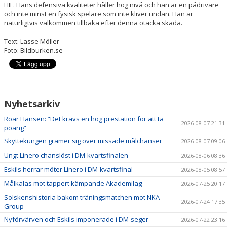
HIF. Hans defensiva kvaliteter håller hög nivå och han är en pådrivare
och inte minst en fysisk spelare som inte kliver undan. Han är
naturligtvis välkommen tillbaka efter denna otäcka skada.
Text: Lasse Möller
Foto: Bildburken.se
Nyhetsarkiv
Roar Hansen: ”Det krävs en hög prestation för att ta
2026-08-07 21:31
poäng”
Skyttekungen grämer sig över missade målchanser
2026-08-07 09:06
Ungt Linero chanslöst i DM-kvartsfinalen
2026-08-06 08:36
Eskils herrar möter Linero i DM-kvartsfinal
2026-08-05 08:57
Målkalas mot tappert kämpande Akademilag
2026-07-25 20:17
Solskenshistoria bakom träningsmatchen mot NKA
2026-07-24 17:35
Group
Nyförvärven och Eskils imponerade i DM-seger
2026-07-22 23:16