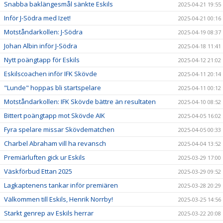
Snabba baklängesmål sänkte Eskils
2025-04-21 19:55
Inför J-Södra med Izet!
2025-04-21 00:16
Motståndarkollen: J-Södra
2025-04-19 08:37
Johan Albin inför J-Södra
2025-04-18 11:41
Nytt poängtapp för Eskils
2025-04-12 21:02
Eskilscoachen inför IFK Skövde
2025-04-11 20:14
"Lunde" hoppas bli startspelare
2025-04-11 00:12
Motståndarkollen: IFK Skövde bättre än resultaten
2025-04-10 08:52
Bittert poängtapp mot Skövde AIK
2025-04-05 16:02
Fyra spelare missar Skövdematchen
2025-04-05 00:33
Charbel Abraham vill ha revansch
2025-04-04 13:52
Premiärluften gick ur Eskils
2025-03-29 17:00
Väskförbud Ettan 2025
2025-03-29 09:52
Lagkaptenens tankar inför premiären
2025-03-28 20:29
Välkommen till Eskils, Henrik Norrby!
2025-03-25 14:56
Starkt genrep av Eskils herrar
2025-03-22 20:08