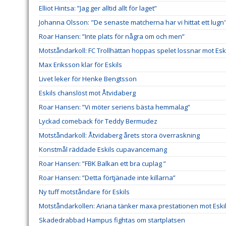
Elliot Hintsa: ”Jag ger alltid allt för laget”
Johanna Olsson: "De senaste matcherna har vi hittat ett lugn
Roar Hansen: ”Inte plats för några om och men”
Motståndarkoll: FC Trollhättan hoppas spelet lossnar mot Esk
Max Eriksson klar för Eskils
Livet leker för Henke Bengtsson
Eskils chanslöst mot Åtvidaberg
Roar Hansen: ”Vi möter seriens bästa hemmalag”
Lyckad comeback för Teddy Bermudez
Motståndarkoll: Åtvidaberg årets stora överraskning
Konstmål räddade Eskils cupavancemang
Roar Hansen: ”FBK Balkan ett bra cuplag ”
Roar Hansen: ”Detta förtjänade inte killarna”
Ny tuff motståndare för Eskils
Motståndarkollen: Ariana tänker maxa prestationen mot Eski
Skadedrabbad Hampus fightas om startplatsen