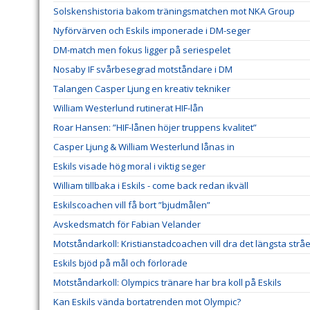
Solskenshistoria bakom träningsmatchen mot NKA Group
Nyförvärven och Eskils imponerade i DM-seger
DM-match men fokus ligger på seriespelet
Nosaby IF svårbesegrad motståndare i DM
Talangen Casper Ljung en kreativ tekniker
William Westerlund rutinerat HIF-lån
Roar Hansen: ”HIF-lånen höjer truppens kvalitet”
Casper Ljung & William Westerlund lånas in
Eskils visade hög moral i viktig seger
William tillbaka i Eskils - come back redan ikväll
Eskilscoachen vill få bort ”bjudmålen”
Avskedsmatch för Fabian Velander
Motståndarkoll: Kristianstadcoachen vill dra det längsta stråe
Eskils bjöd på mål och förlorade
Motståndarkoll: Olympics tränare har bra koll på Eskils
Kan Eskils vända bortatrenden mot Olympic?