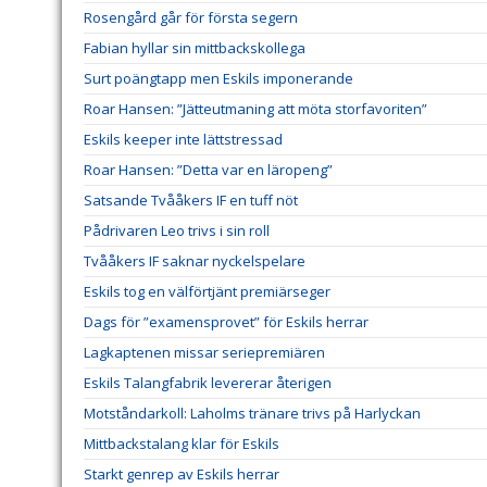
Rosengård går för första segern
Fabian hyllar sin mittbackskollega
Surt poängtapp men Eskils imponerande
Roar Hansen: ”Jätteutmaning att möta storfavoriten”
Eskils keeper inte lättstressad
Roar Hansen: ”Detta var en läropeng”
Satsande Tvååkers IF en tuff nöt
Pådrivaren Leo trivs i sin roll
Tvååkers IF saknar nyckelspelare
Eskils tog en välförtjänt premiärseger
Dags för ”examensprovet” för Eskils herrar
Lagkaptenen missar seriepremiären
Eskils Talangfabrik levererar återigen
Motståndarkoll: Laholms tränare trivs på Harlyckan
Mittbackstalang klar för Eskils
Starkt genrep av Eskils herrar