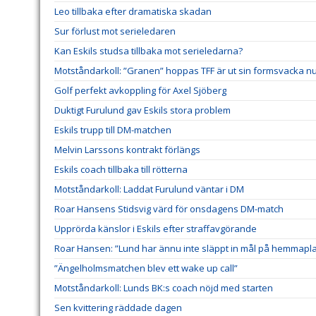
Leo tillbaka efter dramatiska skadan
Sur förlust mot serieledaren
Kan Eskils studsa tillbaka mot serieledarna?
Motståndarkoll: ”Granen” hoppas TFF är ut sin formsvacka n
Golf perfekt avkoppling för Axel Sjöberg
Duktigt Furulund gav Eskils stora problem
Eskils trupp till DM-matchen
Melvin Larssons kontrakt förlängs
Eskils coach tillbaka till rötterna
Motståndarkoll: Laddat Furulund väntar i DM
Roar Hansens Stidsvig värd för onsdagens DM-match
Upprörda känslor i Eskils efter straffavgörande
Roar Hansen: ”Lund har ännu inte släppt in mål på hemmapl
”Ängelholmsmatchen blev ett wake up call”
Motståndarkoll: Lunds BK:s coach nöjd med starten
Sen kvittering räddade dagen