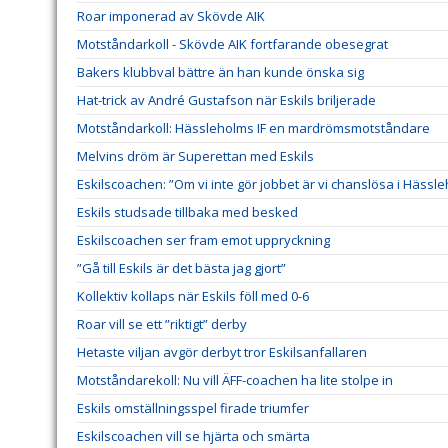
Roar imponerad av Skövde AIK
Motståndarkoll - Skövde AIK fortfarande obesegrat
Bakers klubbval bättre än han kunde önska sig
Hat-trick av André Gustafson när Eskils briljerade
Motståndarkoll: Hässleholms IF en mardrömsmotståndare
Melvins dröm är Superettan med Eskils
Eskilscoachen: ”Om vi inte gör jobbet är vi chanslösa i Hässl
Eskils studsade tillbaka med besked
Eskilscoachen ser fram emot uppryckning
”Gå till Eskils är det bästa jag gjort”
Kollektiv kollaps när Eskils föll med 0-6
Roar vill se ett ”riktigt” derby
Hetaste viljan avgör derbyt tror Eskilsanfallaren
Motståndarekoll: Nu vill ÄFF-coachen ha lite stolpe in
Eskils omställningsspel firade triumfer
Eskilscoachen vill se hjärta och smärta