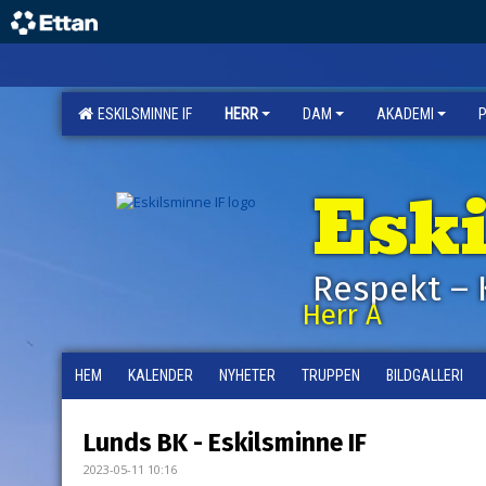
ESKILSMINNE IF
HERR
DAM
AKADEMI
Esk
Respekt – 
Herr A
HEM
KALENDER
NYHETER
TRUPPEN
BILDGALLERI
Lunds BK - Eskilsminne IF
2023-05-11 10:16