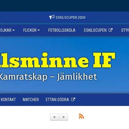
ESKILSCUPEN 2026!
POJKAR
FLICKOR
FOTBOLLSSKOLA
ESKILSCUPEN
STY
ilsminne IF
Kamratskap – Jämlikhet
KONTAKT
MATCHER
ETTAN SÖDRA
<
>