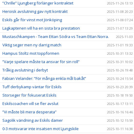
”Chrille” Ljungberg förlänger kontraktet
2025-11-26 13:13
Heroisk avslutning gav nytt kontrakt
2025-11-08 20:23
Eskils går för vinst mot Jönköping
2025-11-08 07:24
Lagkaptenen vill ha en sista bra prestation
2025-11-07 13:29
Mustaschkampen - Team Ettan Södra vs Team Ettan Norra.
2025-11-03
Viktig seger men ny darrig match
2025-11-01 19:33
Hampus Stoltz mot toppformen
2025-10-31 13:32
”Varje spelare måste ta ansvar för sin roll”
2025-10-31 10:02
Tråkig avslutning i derbyt
2025-10-26 19:48
Fabian Velander: ”För många enkla mål bakåt”
2025-10-24 15:54
Tuff derbykamp väntar för Eskils
2025-10-23 20:39
Storseger för fokuserat Eskils
2025-10-18 19:50
Eskilscoachen vill se fler avslut
2025-10-17 13:11
”Vi måste bli mera desperata”
2025-10-16 16:46
Sagolik vändning av Eskils damer
2025-10-12 15:59
0-3 motsvarar inte insatsen mot Ljungskile
2025-10-11 16:38