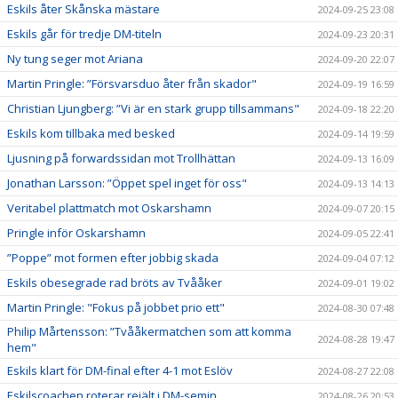
Eskils åter Skånska mästare
2024-09-25 23:08
Eskils går för tredje DM-titeln
2024-09-23 20:31
Ny tung seger mot Ariana
2024-09-20 22:07
Martin Pringle: ”Försvarsduo åter från skador"
2024-09-19 16:59
Christian Ljungberg: ”Vi är en stark grupp tillsammans"
2024-09-18 22:20
Eskils kom tillbaka med besked
2024-09-14 19:59
Ljusning på forwardssidan mot Trollhättan
2024-09-13 16:09
Jonathan Larsson: ”Öppet spel inget för oss"
2024-09-13 14:13
Veritabel plattmatch mot Oskarshamn
2024-09-07 20:15
Pringle inför Oskarshamn
2024-09-05 22:41
”Poppe” mot formen efter jobbig skada
2024-09-04 07:12
Eskils obesegrade rad bröts av Tvååker
2024-09-01 19:02
Martin Pringle: "Fokus på jobbet prio ett"
2024-08-30 07:48
Philip Mårtensson: ”Tvååkermatchen som att komma
2024-08-28 19:47
hem"
Eskils klart för DM-final efter 4-1 mot Eslöv
2024-08-27 22:08
Eskilscoachen roterar rejält i DM-semin
2024-08-26 20:53