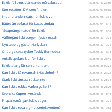
Eskils föll trots bländande målvaktsspel
2025-09-10 22:50
Stor rotation i DM-semifinalen
2025-09-09 08:58
Imponerande insats när Eskils vann
2025-09-06 19:34
Bättre än befarat för Lucas Lindau
2025-09-04 16:16
”Sexpoängsmatch” för Eskils
2025-09-04 15:42
Välförtjänt Eskilsseger i fysisk match
2025-08-30 17:21
Nytt topplag gästar Harlyckan
2025-08-30 12:06
Onödig skada tycker Teddy Bermudez
2025-08-29 16:04
Anfallsspelare klar för Eskils
2025-08-28 21:46
Eskilstalang får seniorkontrakt
2025-08-28 07:24
Kan Eskils få revansch i Hässleholm?
2025-08-21 22:22
Stark Eskilsinsats räckte inte
2025-08-19 23:01
Kan Eskils rubba Varbergs BoIS?
2025-08-18 23:29
Svenska Cupen livesänds
2025-08-18 11:44
Frisparksmål gav Eskils segern
2025-08-16 17:06
Kan Eskils resa sig mot seriefavoriten?
2025-08-15 12:53