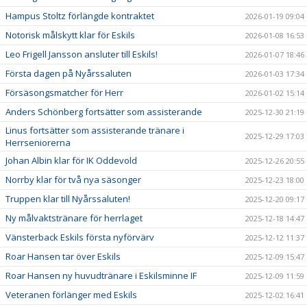
Hampus Stoltz förlängde kontraktet
2026-01-19 09:04
Notorisk målskytt klar för Eskils
2026-01-08 16:53
Leo Frigell Jansson ansluter till Eskils!
2026-01-07 18:46
Första dagen på Nyårssaluten
2026-01-03 17:34
Försäsongsmatcher för Herr
2026-01-02 15:14
Anders Schönberg fortsätter som assisterande
2025-12-30 21:19
Linus fortsätter som assisterande tränare i
2025-12-29 17:03
Herrseniorerna
Johan Albin klar för IK Oddevold
2025-12-26 20:55
Norrby klar för två nya säsonger
2025-12-23 18:00
Truppen klar till Nyårssaluten!
2025-12-20 09:17
Ny målvaktstränare för herrlaget
2025-12-18 14:47
Vänsterback Eskils första nyförvärv
2025-12-12 11:37
Roar Hansen tar över Eskils
2025-12-09 15:47
Roar Hansen ny huvudtränare i Eskilsminne IF
2025-12-09 11:59
Veteranen förlänger med Eskils
2025-12-02 16:41