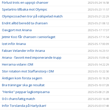
Förlust trots en uppsjö chanser
2025-05-24 16:58
Spelartrio tillbaka mot Olympic
2025-05-23 11:57
Olympiccoachen tror på välspelad match
2025-05-21 22:29
Endrit alltid beredd ta chansen
2025-05-21 08:12
Oavgjort mot Ariana
2025-05-17 17:37
Jetmir Koci får chansen i seniorlaget
2025-05-17 11:54
Izet inför Ariana
2025-05-17 00:09
Fabian Velander inför Ariana
2025-05-16 23:51
Ariana - favorit med imponerande trupp
2025-05-15 09:42
Herrarna vidare i DM
2025-05-14 22:29
Stor rotation mot Staffanstorp i DM
2025-05-13 22:50
Äntligen kom första segern
2025-05-10 19:29
Bra träningar ska ge resultat
2025-05-10 07:28
"Henke" peppar lagkompisarna
2025-05-08 21:28
0-0 i chansfattig match
2025-05-03 16:49
Inför Torslanda på Harlyckan!
2025-05-03 07:48