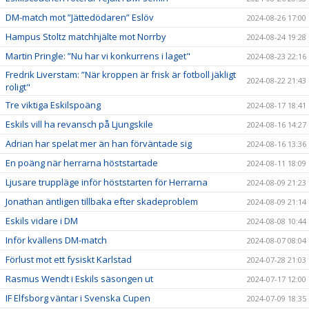
DM-match mot ”Jättedödaren” Eslöv
2024-08-26 17:00
Hampus Stoltz matchhjälte mot Norrby
2024-08-24 19:28
Martin Pringle: ”Nu har vi konkurrens i laget"
2024-08-23 22:16
Fredrik Liverstam: ”När kroppen är frisk är fotboll jäkligt
2024-08-22 21:43
roligt"
Tre viktiga Eskilspoäng
2024-08-17 18:41
Eskils vill ha revansch på Ljungskile
2024-08-16 14:27
Adrian har spelat mer än han förväntade sig
2024-08-16 13:36
En poäng när herrarna höststartade
2024-08-11 18:09
Ljusare truppläge inför höststarten för Herrarna
2024-08-09 21:23
Jonathan äntligen tillbaka efter skadeproblem
2024-08-09 21:14
Eskils vidare i DM
2024-08-08 10:44
Inför kvällens DM-match
2024-08-07 08:04
Förlust mot ett fysiskt Karlstad
2024-07-28 21:03
Rasmus Wendt i Eskils säsongen ut
2024-07-17 12:00
IF Elfsborg väntar i Svenska Cupen
2024-07-09 18:35