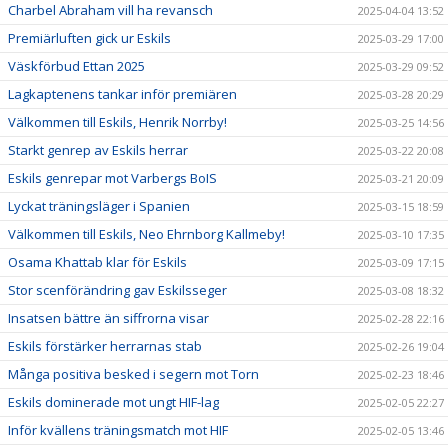
Charbel Abraham vill ha revansch
2025-04-04 13:52
Premiärluften gick ur Eskils
2025-03-29 17:00
Väskförbud Ettan 2025
2025-03-29 09:52
Lagkaptenens tankar inför premiären
2025-03-28 20:29
Välkommen till Eskils, Henrik Norrby!
2025-03-25 14:56
Starkt genrep av Eskils herrar
2025-03-22 20:08
Eskils genrepar mot Varbergs BoIS
2025-03-21 20:09
Lyckat träningsläger i Spanien
2025-03-15 18:59
Välkommen till Eskils, Neo Ehrnborg Kallmeby!
2025-03-10 17:35
Osama Khattab klar för Eskils
2025-03-09 17:15
Stor scenförändring gav Eskilsseger
2025-03-08 18:32
Insatsen bättre än siffrorna visar
2025-02-28 22:16
Eskils förstärker herrarnas stab
2025-02-26 19:04
Många positiva besked i segern mot Torn
2025-02-23 18:46
Eskils dominerade mot ungt HIF-lag
2025-02-05 22:27
Inför kvällens träningsmatch mot HIF
2025-02-05 13:46