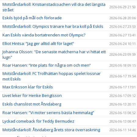
Motståndarkoll: Kristianstadcoachen vill dra det längsta
2026-06-29 21:50
strået
Eskils bjöd på mål och förlorade
2026-06-28 20:06
Motståndarkoll: Olympics tränare har bra koll på Eskils
2026-06-27 23:53
Kan Eskils vända bortatrenden mot Olympic?
2026-06-27 15:41
Elliot Hintsa: ”Jag ger alltid allt för laget”
2026-06-24 10:11
Johanna Olsson: "De senaste matcherna har vi hittat ett
2026-06-23 09:59
lugn"
Roar Hansen: ”Inte plats för några om och men”
2026-06-18 09:15
Motståndarkoll: FC Trollhättan hoppas spelet lossnar
2026-06-17 19:54
mot Eskils
Max Eriksson klar för Eskils
2026-06-17 17:01
Livet leker för Henke Bengtsson
2026-06-17 09:12
Eskils chanslöst mot Åtvidaberg
2026-06-13 20:11
Roar Hansen: ”Vi möter seriens bästa hemmalag”
2026-06-13 08:52
Lyckad comeback för Teddy Bermudez
2026-06-13 08:47
Motståndarkoll: Åtvidaberg årets stora överraskning
2026-06-11 14:46