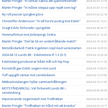
Martin Pringle: ”Vi verkar sakna allt självförtroende"
2024-05-05 15:19
Martin Pringle: ”Vi måste steppa upp rejält som lag"
2024-05-03 13:14
Ny roll passar Ljungberg bra
2024-05-02 22:18
Christoffer Andersson: ”Vi vill ha tre poäng mot Eskils"
2024-05-02 15:21
Svagt Eskils förlorade i Ljungskile
2024-04-28 20:17
Hemmaförlust mot Jönköpings Södra
2024-04-21 13:33
Martin Pringle: ”Det lär bli en underhållande match"
2024-04-19 10:03
Motståndarkoll: Patrik Ingelsten nöjd med seriestarten
2024-04-18 09:35
2024-04-12 Lunds BK - Eskilsminne IF 1-2 (0-1)
2024-04-16 20:34
Eskilstalang producerar både mål och hip-hop
2024-04-16 11:29
Konstmål gav Eskils segern mot Lund
2024-04-13 00:31
Tuff uppgift väntar mot serieledaren
2024-04-12 07:00
Mittbackstalangen hyllar sammanhållningen
2024-04-10 21:02
MOTSTÅNDARKOLL: Väl förberett Lunds BK i
2024-04-09 20:45
serieledning
Imponerande segermatch mot Trollhättan
2024-04-06 20:14
Martin Pringle: ”Trollhättan en hård nöt att knäcka"
2024-04-05 14:17