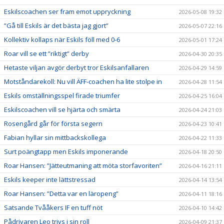
Eskilscoachen ser fram emot uppryckning
2026-05-08 19:32
”Gå till Eskils är det bästa jag gjort”
2026-05-07 22:16
Kollektiv kollaps när Eskils föll med 0-6
2026-05-01 17:24
Roar vill se ett ”riktigt” derby
2026-04-30 20:35
Hetaste viljan avgör derbyt tror Eskilsanfallaren
2026-04-29 14:59
Motståndarekoll: Nu vill ÄFF-coachen ha lite stolpe in
2026-04-28 11:54
Eskils omställningsspel firade triumfer
2026-04-25 16:04
Eskilscoachen vill se hjärta och smärta
2026-04-24 21:03
Rosengård går för första segern
2026-04-23 10:41
Fabian hyllar sin mittbackskollega
2026-04-22 11:33
Surt poängtapp men Eskils imponerande
2026-04-18 20:50
Roar Hansen: ”Jätteutmaning att möta storfavoriten”
2026-04-16 21:11
Eskils keeper inte lättstressad
2026-04-14 13:54
Roar Hansen: ”Detta var en läropeng”
2026-04-11 18:16
Satsande Tvååkers IF en tuff nöt
2026-04-10 14:42
Pådrivaren Leo trivs i sin roll
2026-04-09 21:37