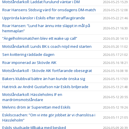
Motståndarkoll: Laddat Furulund väntar i DM
2026-05-25 15:29
Roar Hansens Stidsvig värd för onsdagens DM-match
2026-05-25 12:08
Upprörda känslor i Eskils efter straffavgörande
2026-05-22 21:46
Roar Hansen: ”Lund har ännu inte släppt in mål på
2026-05-21 16:30
hemmaplan”
”Ängelholmsmatchen blev ett wake up call”
2026-05-20 14:13
Motståndarkoll: Lunds BK:s coach nöjd med starten
2026-05-20 11:02
Sen kvittering räddade dagen
2026-05-17 21:02
Roar imponerad av Skövde AIK
2026-05-16 18:21
Motståndarkoll - Skövde AIK fortfarande obesegrat
2026-05-16 08:18
Bakers klubbval bättre än han kunde önska sig
2026-05-15 17:03
Hat-trick av André Gustafson när Eskils briljerade
2026-05-13 21:48
Motståndarkoll: Hässleholms IF en
2026-05-12 20:55
mardrömsmotståndare
Melvins dröm är Superettan med Eskils
2026-05-12 19:26
Eskilscoachen: ”Om vi inte gör jobbet är vi chanslösa i
2026-05-11 21:05
Hässleholm”
Eskils studsade tillbaka med besked
2026-05-09 20:39