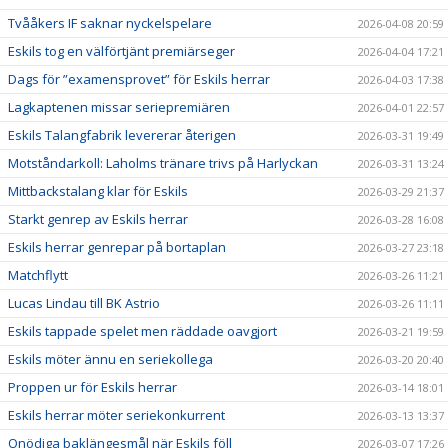
Tvååkers IF saknar nyckelspelare
2026-04-08 20:59
Eskils tog en välförtjänt premiärseger
2026-04-04 17:21
Dags för ”examensprovet” för Eskils herrar
2026-04-03 17:38
Lagkaptenen missar seriepremiären
2026-04-01 22:57
Eskils Talangfabrik levererar återigen
2026-03-31 19:49
Motståndarkoll: Laholms tränare trivs på Harlyckan
2026-03-31 13:24
Mittbackstalang klar för Eskils
2026-03-29 21:37
Starkt genrep av Eskils herrar
2026-03-28 16:08
Eskils herrar genrepar på bortaplan
2026-03-27 23:18
Matchflytt
2026-03-26 11:21
Lucas Lindau till BK Astrio
2026-03-26 11:11
Eskils tappade spelet men räddade oavgjort
2026-03-21 19:59
Eskils möter ännu en seriekollega
2026-03-20 20:40
Proppen ur för Eskils herrar
2026-03-14 18:01
Eskils herrar möter seriekonkurrent
2026-03-13 13:37
Onödiga baklängesmål när Eskils föll
2026-03-07 17:26