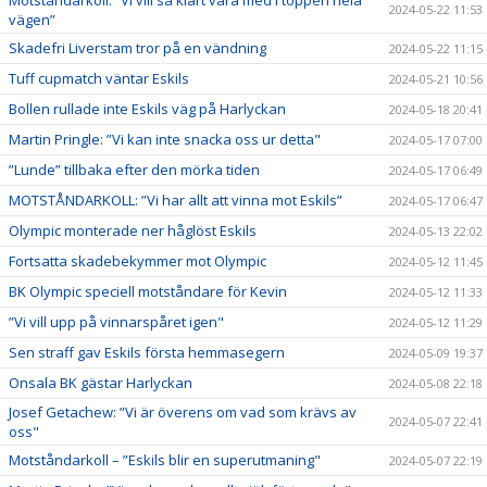
2024-05-22 11:53
vägen”
Skadefri Liverstam tror på en vändning
2024-05-22 11:15
Tuff cupmatch väntar Eskils
2024-05-21 10:56
Bollen rullade inte Eskils väg på Harlyckan
2024-05-18 20:41
Martin Pringle: ”Vi kan inte snacka oss ur detta"
2024-05-17 07:00
”Lunde” tillbaka efter den mörka tiden
2024-05-17 06:49
MOTSTÅNDARKOLL: ”Vi har allt att vinna mot Eskils”
2024-05-17 06:47
Olympic monterade ner håglöst Eskils
2024-05-13 22:02
Fortsatta skadebekymmer mot Olympic
2024-05-12 11:45
BK Olympic speciell motståndare för Kevin
2024-05-12 11:33
”Vi vill upp på vinnarspåret igen"
2024-05-12 11:29
Sen straff gav Eskils första hemmasegern
2024-05-09 19:37
Onsala BK gästar Harlyckan
2024-05-08 22:18
Josef Getachew: ”Vi är överens om vad som krävs av
2024-05-07 22:41
oss"
Motståndarkoll – ”Eskils blir en superutmaning"
2024-05-07 22:19