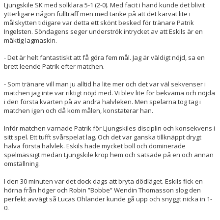
Ljungskile SK med solklara 5-1 (2-0). Med facit i hand kunde det blivit
ytterligare någon fullträff men med tanke på att det kärvat lite i
målskytten tidigare var detta ett skönt besked för tränare Patrik
Ingelsten. Söndagens seger underströk intrycket av att Eskils är en
mäktig lagmaskin.
- Det är helt fantastiskt att få göra fem mål. Jag är väldigt nöjd, sa en
brett leende Patrik efter matchen.
- Som tränare vill man ju alltid ha lite mer och det var väl sekvenser i
matchen jag inte var riktigt nöjd med. Vi blev lite för bekväma och nöjda
i den första kvarten på av andra halvleken. Men spelarna tog tag i
matchen igen och då kom målen, konstaterar han.
Inför matchen varnade Patrik för Ljungskiles disciplin och konsekvens i
sitt spel. Ett tufft svårspelat lag. Och det var ganska tillknäppt drygt
halva första halvlek. Eskils hade mycket boll och dominerade
spelmässigt medan Ljungskile kröp hem och satsade på en och annan
omställning.
I den 30 minuten var det dock dags att bryta dödläget. Eskils fick en
hörna från höger och Robin ”Bobbe” Wendin Thomasson slog den
perfekt avvägt så Lucas Ohlander kunde gå upp och snyggt nicka in 1-
0.