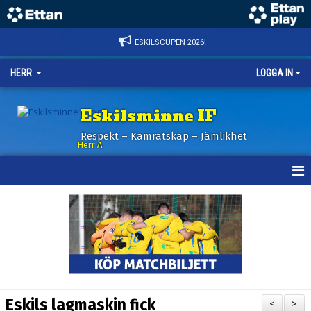
ESKILSCUPEN 2026!
HERR
LOGGA IN
Eskilsminne IF
Respekt – Kamratskap – Jämlikhet
Herr A
HEM
KALENDER
NYHETER
TRUPPEN
Eskils lagmaskin fick
<
>