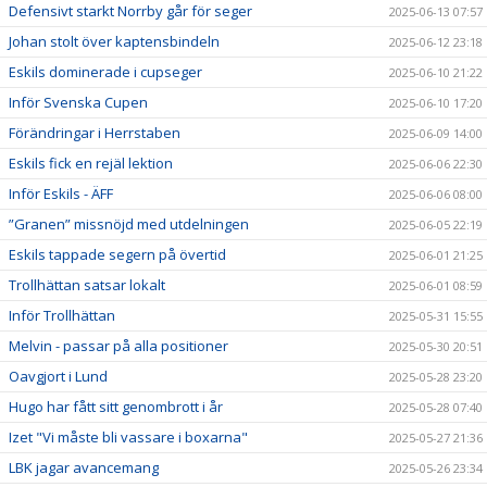
Defensivt starkt Norrby går för seger
2025-06-13 07:57
Johan stolt över kaptensbindeln
2025-06-12 23:18
Eskils dominerade i cupseger
2025-06-10 21:22
Inför Svenska Cupen
2025-06-10 17:20
Förändringar i Herrstaben
2025-06-09 14:00
Eskils fick en rejäl lektion
2025-06-06 22:30
Inför Eskils - ÄFF
2025-06-06 08:00
”Granen” missnöjd med utdelningen
2025-06-05 22:19
Eskils tappade segern på övertid
2025-06-01 21:25
Trollhättan satsar lokalt
2025-06-01 08:59
Inför Trollhättan
2025-05-31 15:55
Melvin - passar på alla positioner
2025-05-30 20:51
Oavgjort i Lund
2025-05-28 23:20
Hugo har fått sitt genombrott i år
2025-05-28 07:40
Izet "Vi måste bli vassare i boxarna"
2025-05-27 21:36
LBK jagar avancemang
2025-05-26 23:34