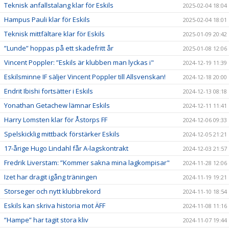
Teknisk anfallstalang klar för Eskils
2025-02-04 18:04
Hampus Pauli klar för Eskils
2025-02-04 18:01
Teknisk mittfältare klar för Eskils
2025-01-09 20:42
”Lunde” hoppas på ett skadefritt år
2025-01-08 12:06
Vincent Poppler: ”Eskils är klubben man lyckas i"
2024-12-19 11:39
Eskilsminne IF säljer Vincent Poppler till Allsvenskan!
2024-12-18 20:00
Endrit Ibishi fortsätter i Eskils
2024-12-13 08:18
Yonathan Getachew lämnar Eskils
2024-12-11 11:41
Harry Lomsten klar för Åstorps FF
2024-12-06 09:33
Spelskicklig mittback förstärker Eskils
2024-12-05 21:21
17-årige Hugo Lindahl får A-lagskontrakt
2024-12-03 21:57
Fredrik Liverstam: ”Kommer sakna mina lagkompisar"
2024-11-28 12:06
Izet har dragit igång träningen
2024-11-19 19:21
Storseger och nytt klubbrekord
2024-11-10 18:54
Eskils kan skriva historia mot ÄFF
2024-11-08 11:16
”Hampe” har tagit stora kliv
2024-11-07 19:44