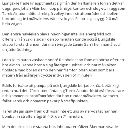
Ljungskile hade knappt hämtat sig från den käftsmällen förrän det var
dags igen. Johan Albin kom upp på högerkanten och slog ett inlägg som
Tarek Alnator mötte direkt på volley inne i straffområdet och bollen
borrade sig in i målvaktens vänstra kryss. Ett otroligt snyggt 2-0-mål
hela vägen.
Den andra halvleken blev i inledningen inte lika energifylld och
offensiv från Eskils sida. I den 55 minuten kunde också Ljungskile
skapa första chansen där man tvingade Lamin Sarr i hemmamålet till
en jätteräddning.
I den 61 minuten vaskade André Reinholdsson fram en hörna efter en
bra aktion. Denna hörna slog återigen ”Bobbe” och när målvakten
fibblade med bollen damp den ner framför Johan Albin som bara
metern från mållinjen tryckte in 3-0 i den 61 minuten.
Eskils fortsatte att pumpa på och Ljungskile började knäa betänkligt
redan nu. I den 70 minuten fintar sig Tarek Alnator förbi två försvarare
och kommer in i straffområdet där han rundar målvakten. Keepern
fäller Tarek och domaren pekar på straffpunkten.
Tarek stegar själv fram och visar inte ett uns av nervositet när han
bombar in straffen lågt till 4-0 i den 71 minuten.
Men det skulle inte stanna här. Inhopparen Oliver Åkerman visade