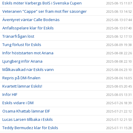
Eskils möter Varbergs BoIS i Svenska Cupen
2025-08-15 11:07
Veteranen ”Cappe” ser fram mot fler säsonger
2025-08-13 14:52
Äventyret väntar Calle Bodenäs
2025-08-13 07:44
Anfallsspelare klar för Eskils
2025-08-13 07:40
Tränarfrågan löst
2025-08-12 17:13
Tung förlust för Eskils
2025-08-09 19:38
Inför höststarten mot Ariana
2025-08-08 22:26
Ljungberg inför Ariana
2025-08-08 22:10
Målkavalkad när Eskils vann
2025-08-06 23:10
Repris på DM-finalen
2025-08-06 16:05
Kvartett lämnar Eskils!
2025-08-05 20:45
Inför HIF
2025-08-05 13:31
Eskils vidare i DM
2025-07-26 18:39
Osama Khattab lämnar EIF
2025-07-21 22:12
Lucas Larsen tillbaka i Eskils
2025-07-12 21:53
Teddy Bermudez klar för Eskils
2025-07-11 15:28