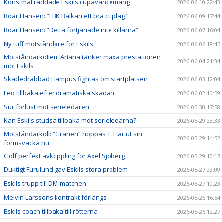
Konstmål räddade Eskils cupavancemang
2026-06-10 22:43
Roar Hansen: ”FBK Balkan ett bra cuplag ”
2026-06-09 17:44
Roar Hansen: ”Detta förtjänade inte killarna”
2026-06-07 16:04
Ny tuff motståndare för Eskils
2026-06-06 18:45
Motståndarkollen: Ariana tänker maxa prestationen
2026-06-04 21:34
mot Eskils
Skadedrabbad Hampus fightas om startplatsen
2026-06-03 12:04
Leo tillbaka efter dramatiska skadan
2026-06-02 10:59
Sur förlust mot serieledaren
2026-05-30 17:58
Kan Eskils studsa tillbaka mot serieledarna?
2026-05-29 23:33
Motståndarkoll: ”Granen” hoppas TFF är ut sin
2026-05-29 14:52
formsvacka nu
Golf perfekt avkoppling för Axel Sjöberg
2026-05-29 10:17
Duktigt Furulund gav Eskils stora problem
2026-05-27 23:09
Eskils trupp till DM-matchen
2026-05-27 10:23
Melvin Larssons kontrakt förlängs
2026-05-26 16:54
Eskils coach tillbaka till rötterna
2026-05-26 12:27