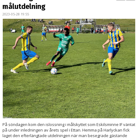
BILDGALLERI
målutdelning
2023-05-28 19:55
KONTAKT
MATCHER
ETTAN SÖDRA
På söndagen kom den islossning i målskyttet som Eskilsminne IF väntat
på under inledningen av årets spel i Ettan. Hemma på Harlyckan fick
laget den efterlängtade utdelningen när man besegrade gästande