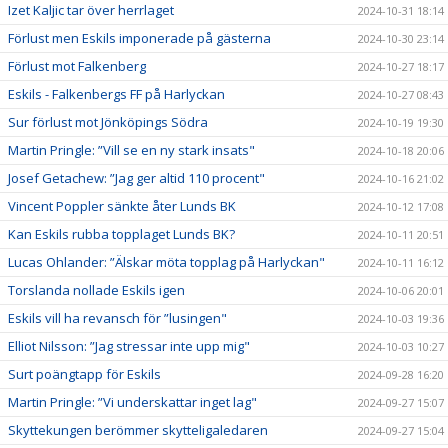
Izet Kaljic tar över herrlaget
2024-10-31 18:14
Förlust men Eskils imponerade på gästerna
2024-10-30 23:14
Förlust mot Falkenberg
2024-10-27 18:17
Eskils - Falkenbergs FF på Harlyckan
2024-10-27 08:43
Sur förlust mot Jönköpings Södra
2024-10-19 19:30
Martin Pringle: ”Vill se en ny stark insats"
2024-10-18 20:06
Josef Getachew: ”Jag ger altid 110 procent"
2024-10-16 21:02
Vincent Poppler sänkte åter Lunds BK
2024-10-12 17:08
Kan Eskils rubba topplaget Lunds BK?
2024-10-11 20:51
Lucas Ohlander: ”Älskar möta topplag på Harlyckan"
2024-10-11 16:12
Torslanda nollade Eskils igen
2024-10-06 20:01
Eskils vill ha revansch för ”lusingen"
2024-10-03 19:36
Elliot Nilsson: ”Jag stressar inte upp mig"
2024-10-03 10:27
Surt poängtapp för Eskils
2024-09-28 16:20
Martin Pringle: ”Vi underskattar inget lag"
2024-09-27 15:07
Skyttekungen berömmer skytteligaledaren
2024-09-27 15:04