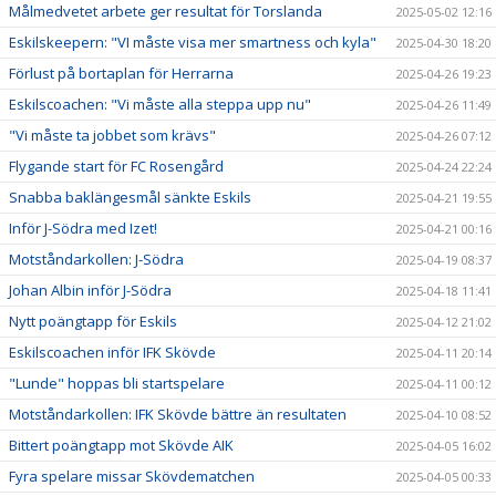
Målmedvetet arbete ger resultat för Torslanda
2025-05-02 12:16
Eskilskeepern: "VI måste visa mer smartness och kyla"
2025-04-30 18:20
Förlust på bortaplan för Herrarna
2025-04-26 19:23
Eskilscoachen: "Vi måste alla steppa upp nu"
2025-04-26 11:49
"Vi måste ta jobbet som krävs"
2025-04-26 07:12
Flygande start för FC Rosengård
2025-04-24 22:24
Snabba baklängesmål sänkte Eskils
2025-04-21 19:55
Inför J-Södra med Izet!
2025-04-21 00:16
Motståndarkollen: J-Södra
2025-04-19 08:37
Johan Albin inför J-Södra
2025-04-18 11:41
Nytt poängtapp för Eskils
2025-04-12 21:02
Eskilscoachen inför IFK Skövde
2025-04-11 20:14
"Lunde" hoppas bli startspelare
2025-04-11 00:12
Motståndarkollen: IFK Skövde bättre än resultaten
2025-04-10 08:52
Bittert poängtapp mot Skövde AIK
2025-04-05 16:02
Fyra spelare missar Skövdematchen
2025-04-05 00:33