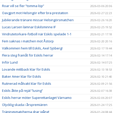
Roar vill se fler ”tomma löp”
2026-03-06 20:06
Oavgjort mot Helsingör efter bra prestation
2026-02-27 22:23
Jubilerande tränare missar Helsingörsmatchen
2026-02-26 16:20
Lucas Larsen lämnar Eskilsminne IF
2026-02-25 19:52
Vindrutetorkare-fotboll när Eskils spelade 1-1
2026-02-21 17:18
Fem saknas i matchen mot Åstorp
2026-02-20 20:16
Välkommen hem till Eskils, Axel Sjöberg!
2026-02-17 19:44
Flera steg framåt för Eskils herrar
2026-02-14 17:14
Inför Lund
2026-02-14 07:25
Lovande mittback klar för Eskils
2026-02-13 18:53
Baker Amer klar för Eskils
2026-02-10 21:40
Rutinerad målvakt klar för Eskils
2026-02-09 21:56
Eskils åkte på rejäl ”lusing”
2026-02-07 16:38
Eskils herrar möter Superettanlaget Värnamo
2026-02-06 20:07
Olycklig skada i årspremiären
2026-01-24 17:25
Träningsmatcherna drar igång!
2026-01-24 08:44