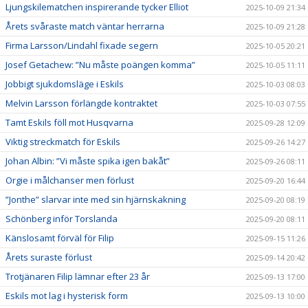
Ljungskilematchen inspirerande tycker Elliot
2025-10-09 21:34
Årets svåraste match väntar herrarna
2025-10-09 21:28
Firma Larsson/Lindahl fixade segern
2025-10-05 20:21
Josef Getachew: ”Nu måste poängen komma”
2025-10-05 11:11
Jobbigt sjukdomsläge i Eskils
2025-10-03 08:03
Melvin Larsson förlängde kontraktet
2025-10-03 07:55
Tamt Eskils föll mot Husqvarna
2025-09-28 12:09
Viktig streckmatch för Eskils
2025-09-26 14:27
Johan Albin: ”Vi måste spika igen bakåt”
2025-09-26 08:11
Orgie i målchanser men förlust
2025-09-20 16:44
”Jonthe” slarvar inte med sin hjärnskakning
2025-09-20 08:19
Schönberg inför Torslanda
2025-09-20 08:11
Känslosamt förväl för Filip
2025-09-15 11:26
Årets suraste förlust
2025-09-14 20:42
Trotjänaren Filip lämnar efter 23 år
2025-09-13 17:00
Eskils mot lag i hysterisk form
2025-09-13 10:00