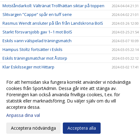
Motståndarkoll: Vältränat Trollhättan siktar på toppen
2024-04-04 21:31
Slitvargen ”Cappe” spår en tuff serie
2024-04-02 21:01
Rasmus Wendt ansluter på lån från Landskrona BoIS
2024-03-26 12:00
Starkt försvarsjobb gav 1–1 mot BoIS
2024-03-25 21:54
Eskils vann välspelad träningsmatch
2024-03-07 10:09
Hampus Stoltz fortsätter i Eskils
2024-03-05 22:14
Eskils träningsmatchar mot Åstorp
2024-03-05 22:12
Klar Eskilsseger mot Hittarp
2024-03-02 17:41
Eskils träningsmöter åter Hittarp
2024-03-01 10:05
För att hemsidan ska fungera korrekt använder vi nödvändiga
Skadeeländet över för Danijal Omanovic
2024-02-29 11:11
cookies från SportAdmin. Dessa går inte att stänga av.
Stabil seger mot Olympic
2024-02-24 15:55
Föreningen kan också använda frivilliga cookies, t.ex. för
statistik eller marknadsföring. Du väljer själv om du vill
Oavgjort men ett fall framåt
2024-02-17 19:21
acceptera dessa.
Eskilscoachen: ”Vi behöver matcher i benen"
2024-02-16 10:02
Anpassa dina val
Målfarlig anfallare klar för Eskils
2024-02-14 17:26
Acceptera nödvändiga
Acceptera alla
Stark Eskilsdefensiv men självmål fällde laget
2024-02-10 19:05
Eskilsminne i samarbete med Åstorp om Harry Lomsten
2024-02-09 10:13