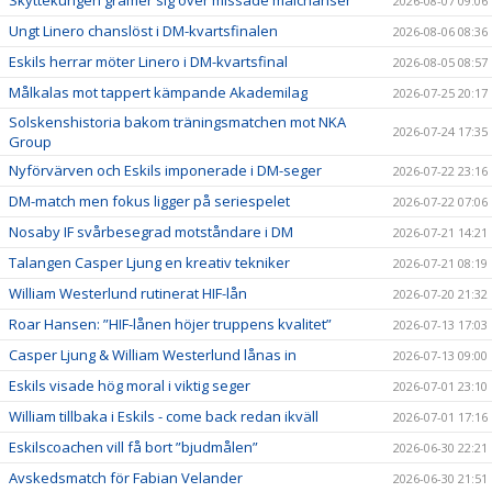
2026-08-07 09:06
Ungt Linero chanslöst i DM-kvartsfinalen
2026-08-06 08:36
Eskils herrar möter Linero i DM-kvartsfinal
2026-08-05 08:57
Målkalas mot tappert kämpande Akademilag
2026-07-25 20:17
Solskenshistoria bakom träningsmatchen mot NKA
2026-07-24 17:35
Group
Nyförvärven och Eskils imponerade i DM-seger
2026-07-22 23:16
DM-match men fokus ligger på seriespelet
2026-07-22 07:06
Nosaby IF svårbesegrad motståndare i DM
2026-07-21 14:21
Talangen Casper Ljung en kreativ tekniker
2026-07-21 08:19
William Westerlund rutinerat HIF-lån
2026-07-20 21:32
Roar Hansen: ”HIF-lånen höjer truppens kvalitet”
2026-07-13 17:03
Casper Ljung & William Westerlund lånas in
2026-07-13 09:00
Eskils visade hög moral i viktig seger
2026-07-01 23:10
William tillbaka i Eskils - come back redan ikväll
2026-07-01 17:16
Eskilscoachen vill få bort ”bjudmålen”
2026-06-30 22:21
Avskedsmatch för Fabian Velander
2026-06-30 21:51