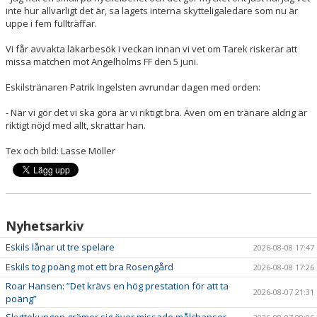
inte hur allvarligt det är, sa lagets interna skytteligaledare som nu är
uppe i fem fullträffar.
Vi får avvakta läkarbesök i veckan innan vi vet om Tarek riskerar att
missa matchen mot Ängelholms FF den 5 juni.
Eskilstränaren Patrik Ingelsten avrundar dagen med orden:
- När vi gör det vi ska göra är vi riktigt bra. Även om en tränare aldrig är
riktigt nöjd med allt, skrattar han.
Tex och bild: Lasse Möller
Nyhetsarkiv
Eskils lånar ut tre spelare
2026-08-08 17:47
Eskils tog poäng mot ett bra Rosengård
2026-08-08 17:26
Roar Hansen: ”Det krävs en hög prestation för att ta
2026-08-07 21:31
poäng”
Skyttekungen grämer sig över missade målchanser