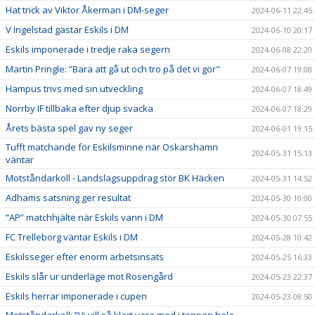
Hat trick av Viktor Åkerman i DM-seger
2024-06-11 22:45
V Ingelstad gästar Eskils i DM
2024-06-10 20:17
Eskils imponerade i tredje raka segern
2024-06-08 22:20
Martin Pringle: ”Bara att gå ut och tro på det vi gör"
2024-06-07 19:08
Hampus trivs med sin utveckling
2024-06-07 18:49
Norrby IF tillbaka efter djup svacka
2024-06-07 18:29
Årets bästa spel gav ny seger
2024-06-01 19:15
Tufft matchande för Eskilsminne när Oskarshamn
2024-05-31 15:13
väntar
Motståndarkoll - Landslagsuppdrag stör BK Häcken
2024-05-31 14:52
Adhams satsning ger resultat
2024-05-30 10:00
”AP” matchhjälte när Eskils vann i DM
2024-05-30 07:55
FC Trelleborg väntar Eskils i DM
2024-05-28 10:42
Eskilsseger efter enorm arbetsinsats
2024-05-25 16:33
Eskils slår ur underläge mot Rosengård
2024-05-23 22:37
Eskils herrar imponerade i cupen
2024-05-23 08:50
Motståndarkoll: ”Vi vill så klart vara med i toppen hela