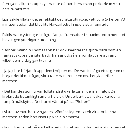
åter igen vilken skarpskytt han är då han behärskat prickade in 5-0 i
den 76 minuten.
Ljungskile tilläts - det är faktiskt det rätta uttrycket - att göra 5-1 efter 78
minuter sedan det blev lite Hawaiifotboll i Eskils straffområde.
Eskils hade ytterligare några farliga framstötar i slutminuterna men det
blev ingen ytterligare utdelning.
”Bobbe” Wendin Thomasson har dokumenterat sig inte bara som en
fantastiskt bra vänsterback, han är också en hörnläggare av rang
vilket denna dag gav två mål.
- Ja jag har börjat få upp dem i höjden nu. De var lite låga ett tag men nu
börjar det likna något, skrattade han trött men mycket glad efter
matchen.
- Det kändes som vi var fullständigt överlägsna i denna match. De
kroknade betänkligt i andra halvlek. Underbart att vi också kunde få
fart på målskyttet. Det har vi väntat på, sa ”Bobbe”.
I slutet av matchen tvingades tvåmålsskytten Tarek Alnator lämna
matchen sedan han visat upp rejäla smärtor.
- Jag fick en smäll på nyckelbenet och det gör mycket ont just nu. Jag vet