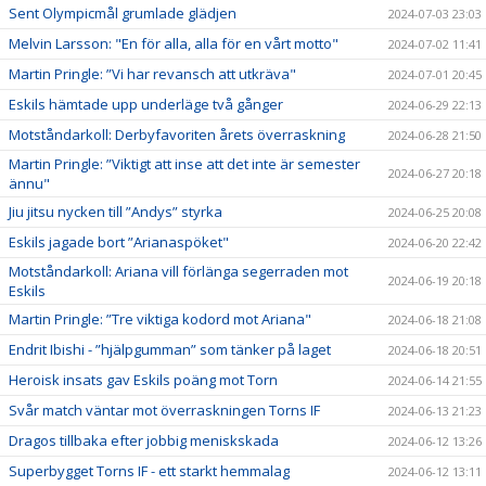
Sent Olympicmål grumlade glädjen
2024-07-03 23:03
Melvin Larsson: "En för alla, alla för en vårt motto"
2024-07-02 11:41
Martin Pringle: ”Vi har revansch att utkräva"
2024-07-01 20:45
Eskils hämtade upp underläge två gånger
2024-06-29 22:13
Motståndarkoll: Derbyfavoriten årets överraskning
2024-06-28 21:50
Martin Pringle: ”Viktigt att inse att det inte är semester
2024-06-27 20:18
ännu"
Jiu jitsu nycken till ”Andys” styrka
2024-06-25 20:08
Eskils jagade bort ”Arianaspöket"
2024-06-20 22:42
Motståndarkoll: Ariana vill förlänga segerraden mot
2024-06-19 20:18
Eskils
Martin Pringle: ”Tre viktiga kodord mot Ariana"
2024-06-18 21:08
Endrit Ibishi - ”hjälpgumman” som tänker på laget
2024-06-18 20:51
Heroisk insats gav Eskils poäng mot Torn
2024-06-14 21:55
Svår match väntar mot överraskningen Torns IF
2024-06-13 21:23
Dragos tillbaka efter jobbig meniskskada
2024-06-12 13:26
Superbygget Torns IF - ett starkt hemmalag
2024-06-12 13:11