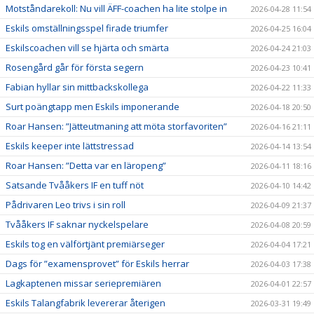
Motståndarekoll: Nu vill ÄFF-coachen ha lite stolpe in
2026-04-28 11:54
Eskils omställningsspel firade triumfer
2026-04-25 16:04
Eskilscoachen vill se hjärta och smärta
2026-04-24 21:03
Rosengård går för första segern
2026-04-23 10:41
Fabian hyllar sin mittbackskollega
2026-04-22 11:33
Surt poängtapp men Eskils imponerande
2026-04-18 20:50
Roar Hansen: ”Jätteutmaning att möta storfavoriten”
2026-04-16 21:11
Eskils keeper inte lättstressad
2026-04-14 13:54
Roar Hansen: ”Detta var en läropeng”
2026-04-11 18:16
Satsande Tvååkers IF en tuff nöt
2026-04-10 14:42
Pådrivaren Leo trivs i sin roll
2026-04-09 21:37
Tvååkers IF saknar nyckelspelare
2026-04-08 20:59
Eskils tog en välförtjänt premiärseger
2026-04-04 17:21
Dags för ”examensprovet” för Eskils herrar
2026-04-03 17:38
Lagkaptenen missar seriepremiären
2026-04-01 22:57
Eskils Talangfabrik levererar återigen
2026-03-31 19:49