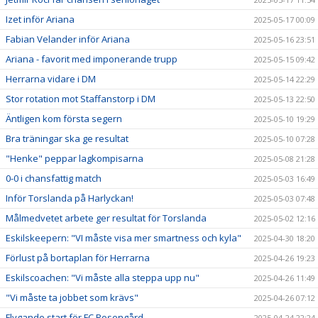
Izet inför Ariana
2025-05-17 00:09
Fabian Velander inför Ariana
2025-05-16 23:51
Ariana - favorit med imponerande trupp
2025-05-15 09:42
Herrarna vidare i DM
2025-05-14 22:29
Stor rotation mot Staffanstorp i DM
2025-05-13 22:50
Äntligen kom första segern
2025-05-10 19:29
Bra träningar ska ge resultat
2025-05-10 07:28
"Henke" peppar lagkompisarna
2025-05-08 21:28
0-0 i chansfattig match
2025-05-03 16:49
Inför Torslanda på Harlyckan!
2025-05-03 07:48
Målmedvetet arbete ger resultat för Torslanda
2025-05-02 12:16
Eskilskeepern: "VI måste visa mer smartness och kyla"
2025-04-30 18:20
Förlust på bortaplan för Herrarna
2025-04-26 19:23
Eskilscoachen: "Vi måste alla steppa upp nu"
2025-04-26 11:49
"Vi måste ta jobbet som krävs"
2025-04-26 07:12
Flygande start för FC Rosengård
2025-04-24 22:24