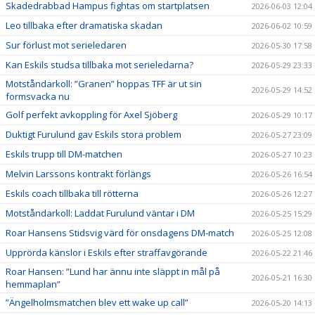
Skadedrabbad Hampus fightas om startplatsen
2026-06-03 12:04
Leo tillbaka efter dramatiska skadan
2026-06-02 10:59
Sur förlust mot serieledaren
2026-05-30 17:58
Kan Eskils studsa tillbaka mot serieledarna?
2026-05-29 23:33
Motståndarkoll: ”Granen” hoppas TFF är ut sin
2026-05-29 14:52
formsvacka nu
Golf perfekt avkoppling för Axel Sjöberg
2026-05-29 10:17
Duktigt Furulund gav Eskils stora problem
2026-05-27 23:09
Eskils trupp till DM-matchen
2026-05-27 10:23
Melvin Larssons kontrakt förlängs
2026-05-26 16:54
Eskils coach tillbaka till rötterna
2026-05-26 12:27
Motståndarkoll: Laddat Furulund väntar i DM
2026-05-25 15:29
Roar Hansens Stidsvig värd för onsdagens DM-match
2026-05-25 12:08
Upprörda känslor i Eskils efter straffavgörande
2026-05-22 21:46
Roar Hansen: ”Lund har ännu inte släppt in mål på
2026-05-21 16:30
hemmaplan”
”Ängelholmsmatchen blev ett wake up call”
2026-05-20 14:13