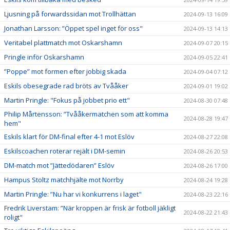
Ljusning på forwardssidan mot Trollhättan
2024-09-13 16:09
Jonathan Larsson: ”Öppet spel inget för oss"
2024-09-13 14:13
Veritabel plattmatch mot Oskarshamn
2024-09-07 20:15
Pringle inför Oskarshamn
2024-09-05 22:41
”Poppe” mot formen efter jobbig skada
2024-09-04 07:12
Eskils obesegrade rad bröts av Tvååker
2024-09-01 19:02
Martin Pringle: "Fokus på jobbet prio ett"
2024-08-30 07:48
Philip Mårtensson: ”Tvååkermatchen som att komma
2024-08-28 19:47
hem"
Eskils klart för DM-final efter 4-1 mot Eslöv
2024-08-27 22:08
Eskilscoachen roterar rejält i DM-semin
2024-08-26 20:53
DM-match mot ”Jättedödaren” Eslöv
2024-08-26 17:00
Hampus Stoltz matchhjälte mot Norrby
2024-08-24 19:28
Martin Pringle: ”Nu har vi konkurrens i laget"
2024-08-23 22:16
Fredrik Liverstam: ”När kroppen är frisk är fotboll jäkligt
2024-08-22 21:43
roligt"