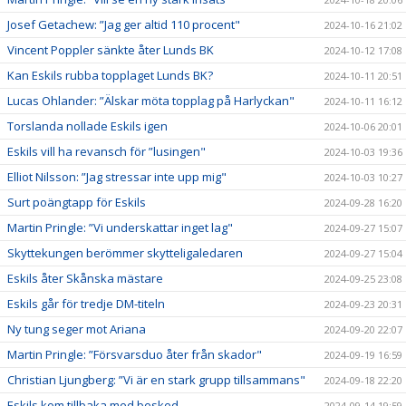
Josef Getachew: ”Jag ger altid 110 procent"
2024-10-16 21:02
Vincent Poppler sänkte åter Lunds BK
2024-10-12 17:08
Kan Eskils rubba topplaget Lunds BK?
2024-10-11 20:51
Lucas Ohlander: ”Älskar möta topplag på Harlyckan"
2024-10-11 16:12
Torslanda nollade Eskils igen
2024-10-06 20:01
Eskils vill ha revansch för ”lusingen"
2024-10-03 19:36
Elliot Nilsson: ”Jag stressar inte upp mig"
2024-10-03 10:27
Surt poängtapp för Eskils
2024-09-28 16:20
Martin Pringle: ”Vi underskattar inget lag"
2024-09-27 15:07
Skyttekungen berömmer skytteligaledaren
2024-09-27 15:04
Eskils åter Skånska mästare
2024-09-25 23:08
Eskils går för tredje DM-titeln
2024-09-23 20:31
Ny tung seger mot Ariana
2024-09-20 22:07
Martin Pringle: ”Försvarsduo åter från skador"
2024-09-19 16:59
Christian Ljungberg: ”Vi är en stark grupp tillsammans"
2024-09-18 22:20
Eskils kom tillbaka med besked
2024-09-14 19:59