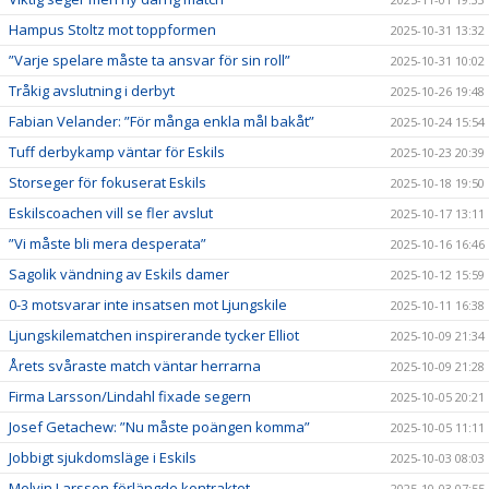
Hampus Stoltz mot toppformen
2025-10-31 13:32
”Varje spelare måste ta ansvar för sin roll”
2025-10-31 10:02
Tråkig avslutning i derbyt
2025-10-26 19:48
Fabian Velander: ”För många enkla mål bakåt”
2025-10-24 15:54
Tuff derbykamp väntar för Eskils
2025-10-23 20:39
Storseger för fokuserat Eskils
2025-10-18 19:50
Eskilscoachen vill se fler avslut
2025-10-17 13:11
”Vi måste bli mera desperata”
2025-10-16 16:46
Sagolik vändning av Eskils damer
2025-10-12 15:59
0-3 motsvarar inte insatsen mot Ljungskile
2025-10-11 16:38
Ljungskilematchen inspirerande tycker Elliot
2025-10-09 21:34
Årets svåraste match väntar herrarna
2025-10-09 21:28
Firma Larsson/Lindahl fixade segern
2025-10-05 20:21
Josef Getachew: ”Nu måste poängen komma”
2025-10-05 11:11
Jobbigt sjukdomsläge i Eskils
2025-10-03 08:03
Melvin Larsson förlängde kontraktet
2025-10-03 07:55