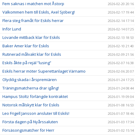
Fem saknas i matchen mot Åstorp
2026-02-20 20:16
Välkommen hem till Eskils, Axel Sjöberg!
2026-02-17 19:44
Flera steg framåt för Eskils herrar
2026-02-14 17:14
Inför Lund
2026-02-14 07:25
Lovande mittback klar för Eskils
2026-02-13 18:53
Baker Amer klar för Eskils
2026-02-10 21:40
Rutinerad målvakt klar för Eskils
2026-02-09 21:56
Eskils åkte på rejäl ”lusing”
2026-02-07 16:38
Eskils herrar möter Superettanlaget Värnamo
2026-02-06 20:07
Olycklig skada i årspremiären
2026-01-24 17:25
Träningsmatcherna drar igång!
2026-01-24 08:44
Hampus Stoltz förlängde kontraktet
2026-01-19 09:04
Notorisk målskytt klar för Eskils
2026-01-08 16:53
Leo Frigell Jansson ansluter till Eskils!
2026-01-07 18:46
Första dagen på Nyårssaluten
2026-01-03 17:34
Försäsongsmatcher för Herr
2026-01-02 15:14