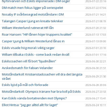
Nyförvärven och Eskils imponerade i DM-seger
2026-07-22 23:16
DM-match men fokus ligger på seriespelet
2026-07-22 07:06
Nosaby IF svårbesegrad motståndare i DM
2026-07-21 14:21
Talangen Casper Ljung en kreativ tekniker
2026-07-21 08:19
William Westerlund rutinerat HIF-lån
2026-07-20 21:32
Roar Hansen: ”HIF-lånen höjer truppens kvalitet”
2026-07-13 17:03
Casper Ljung & William Westerlund lånas in
2026-07-13 09:00
Eskils visade hög moral i viktig seger
2026-07-01 23:10
William tillbaka i Eskils - come back redan ikväll
2026-07-01 17:16
Eskilscoachen vill få bort ”bjudmålen”
2026-06-30 22:21
Avskedsmatch för Fabian Velander
2026-06-30 21:51
Motståndarkoll: Kristianstadcoachen vill dra det längsta
2026-06-29 21:50
strået
Eskils bjöd på mål och förlorade
2026-06-28 20:06
Motståndarkoll: Olympics tränare har bra koll på Eskils
2026-06-27 23:53
Kan Eskils vända bortatrenden mot Olympic?
2026-06-27 15:41
Elliot Hintsa: ”Jag ger alltid allt för laget”
2026-06-24 10:11