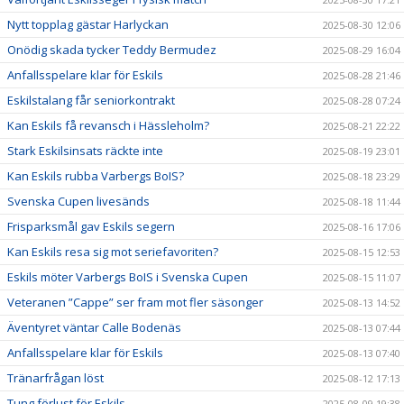
Nytt topplag gästar Harlyckan
2025-08-30 12:06
Onödig skada tycker Teddy Bermudez
2025-08-29 16:04
Anfallsspelare klar för Eskils
2025-08-28 21:46
Eskilstalang får seniorkontrakt
2025-08-28 07:24
Kan Eskils få revansch i Hässleholm?
2025-08-21 22:22
Stark Eskilsinsats räckte inte
2025-08-19 23:01
Kan Eskils rubba Varbergs BoIS?
2025-08-18 23:29
Svenska Cupen livesänds
2025-08-18 11:44
Frisparksmål gav Eskils segern
2025-08-16 17:06
Kan Eskils resa sig mot seriefavoriten?
2025-08-15 12:53
Eskils möter Varbergs BoIS i Svenska Cupen
2025-08-15 11:07
Veteranen ”Cappe” ser fram mot fler säsonger
2025-08-13 14:52
Äventyret väntar Calle Bodenäs
2025-08-13 07:44
Anfallsspelare klar för Eskils
2025-08-13 07:40
Tränarfrågan löst
2025-08-12 17:13
Tung förlust för Eskils
2025-08-09 19:38