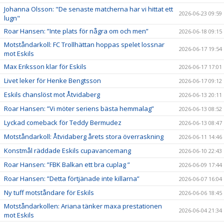
Johanna Olsson: "De senaste matcherna har vi hittat ett
2026-06-23 09:59
lugn"
Roar Hansen: ”Inte plats för några om och men”
2026-06-18 09:15
Motståndarkoll: FC Trollhättan hoppas spelet lossnar
2026-06-17 19:54
mot Eskils
Max Eriksson klar för Eskils
2026-06-17 17:01
Livet leker för Henke Bengtsson
2026-06-17 09:12
Eskils chanslöst mot Åtvidaberg
2026-06-13 20:11
Roar Hansen: ”Vi möter seriens bästa hemmalag”
2026-06-13 08:52
Lyckad comeback för Teddy Bermudez
2026-06-13 08:47
Motståndarkoll: Åtvidaberg årets stora överraskning
2026-06-11 14:46
Konstmål räddade Eskils cupavancemang
2026-06-10 22:43
Roar Hansen: ”FBK Balkan ett bra cuplag ”
2026-06-09 17:44
Roar Hansen: ”Detta förtjänade inte killarna”
2026-06-07 16:04
Ny tuff motståndare för Eskils
2026-06-06 18:45
Motståndarkollen: Ariana tänker maxa prestationen
2026-06-04 21:34
mot Eskils