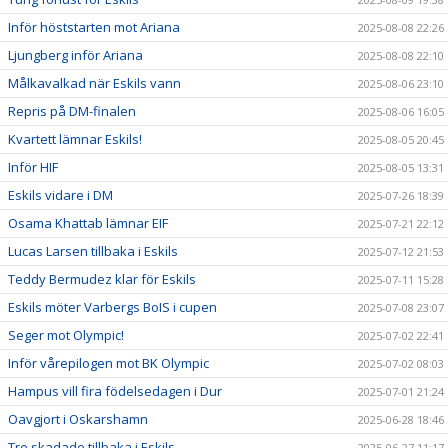
Inför höststarten mot Ariana
2025-08-08 22:26
Ljungberg inför Ariana
2025-08-08 22:10
Målkavalkad när Eskils vann
2025-08-06 23:10
Repris på DM-finalen
2025-08-06 16:05
Kvartett lämnar Eskils!
2025-08-05 20:45
Inför HIF
2025-08-05 13:31
Eskils vidare i DM
2025-07-26 18:39
Osama Khattab lämnar EIF
2025-07-21 22:12
Lucas Larsen tillbaka i Eskils
2025-07-12 21:53
Teddy Bermudez klar för Eskils
2025-07-11 15:28
Eskils möter Varbergs BoIS i cupen
2025-07-08 23:07
Seger mot Olympic!
2025-07-02 22:41
Inför vårepilogen mot BK Olympic
2025-07-02 08:03
Hampus vill fira födelsedagen i Dur
2025-07-01 21:24
Oavgjort i Oskarshamn
2025-06-28 18:46
Tre skadade tillbaka i Eskils
2025-06-27 11:17