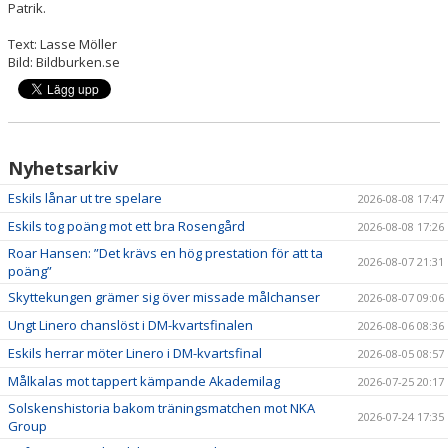
Patrik.
Text: Lasse Möller
Bild: Bildburken.se
Nyhetsarkiv
Eskils lånar ut tre spelare
2026-08-08 17:47
Eskils tog poäng mot ett bra Rosengård
2026-08-08 17:26
Roar Hansen: ”Det krävs en hög prestation för att ta
2026-08-07 21:31
poäng”
Skyttekungen grämer sig över missade målchanser
2026-08-07 09:06
Ungt Linero chanslöst i DM-kvartsfinalen
2026-08-06 08:36
Eskils herrar möter Linero i DM-kvartsfinal
2026-08-05 08:57
Målkalas mot tappert kämpande Akademilag
2026-07-25 20:17
Solskenshistoria bakom träningsmatchen mot NKA
2026-07-24 17:35
Group