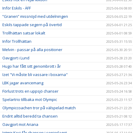
Inför Eskils - ÄFF
2025-06-06 08:00
”Granen” missnöjd med utdelningen
2025-06-05 22:19
Eskils tappade segern på övertid
2025-06-01 21:25
Trollhättan satsar lokalt
2025-06-01 08:59
Inför Trollhättan
2025-05-31 15:55
Melvin - passar på alla positioner
2025-05-30 20:51
Oavgjort i Lund
2025-05-28 23:20
Hugo har fått sitt genombrott i år
2025-05-28 07:40
Izet "Vi måste bli vassare i boxarna"
2025-05-27 21:36
LBK jagar avancemang
2025-05-26 23:34
Förlust trots en uppsjö chanser
2025-05-24 16:58
Spelartrio tillbaka mot Olympic
2025-05-23 11:57
Olympiccoachen tror på välspelad match
2025-05-21 22:29
Endrit alltid beredd ta chansen
2025-05-21 08:12
Oavgjort mot Ariana
2025-05-17 17:37
Jetmir Koci får chansen i seniorlaget
2025-05-17 11:54