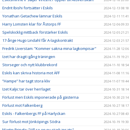
Endrit Ibishi fortsätter i Eskils
2024-12-13 08:18
Yonathan Getachew lämnar Eskils
2024-12-11 11:41
Harry Lomsten klar för Åstorps FF
2024-12-06 09:33
Spelskicklig mittback förstärker Eskils
2024-12-05 21:21
17-årige Hugo Lindahl får A-lagskontrakt
2024-12-03 21:57
Fredrik Liverstam: ”Kommer sakna mina lagkompisar"
2024-11-28 12:06
Izet har dragit igång träningen
2024-11-19 19:21
Storseger och nytt klubbrekord
2024-11-10 18:54
Eskils kan skriva historia mot ÄFF
2024-11-08 11:16
”Hampe” har tagit stora kliv
2024-11-07 19:44
Izet Kaljic tar över herrlaget
2024-10-31 18:14
Förlust men Eskils imponerade på gästerna
2024-10-30 23:14
Förlust mot Falkenberg
2024-10-27 18:17
Eskils - Falkenbergs FF på Harlyckan
2024-10-27 08:43
Sur förlust mot Jönköpings Södra
2024-10-19 19:30
Martin Pringle: ”Vill se en ny stark insats"
2024-10-18 20:06