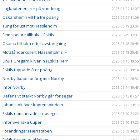
Lagkaptenen tror på vändning
2025-06-27 11:07
Oskarshamn vill ha tre poäng
2025-06-27 11:06
Tung förlust mot Hässleholm
2025-06-19 23:08
Fem spelare tillbaka i Eskils
2025-06-19 11:31
Osama tillbaka efter avstängning
2025-06-18 20:48
Motståndarkollen: Hässleholms IF
2025-06-18 20:42
Linus Gregard kliver in i Eskils Herr
2025-06-16 19:55
Eskils tappade åter poäng
2025-06-15 19:16
Norrby fixade poäng mot Norrby
2025-06-14 20:32
Inför Norrby
2025-06-14 10:49
Defensivt starkt Norrby går för seger
2025-06-13 07:57
Johan stolt över kaptensbindeln
2025-06-12 23:18
Eskils dominerade i cupseger
2025-06-10 21:22
Inför Svenska Cupen
2025-06-10 17:20
Förändringar i Herrstaben
2025-06-09 14:00
Eskils fick en rejäl lektion
2025-06-06 22:30