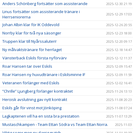
Anders Schönberg fortsätter som assisterande
2025-12-30 21:19
Linus fortsätter som assisterande tränare i
2025-12-29 17:03
Herrseniorerna
Johan Albin klar för IK Oddevold
2025-12-26 20:55
Norrby klar för två nya säsonger
2025-12-23 18:00
Truppen klar till Nyårssaluten!
2025-12-20 09:17
Ny målvaktstränare för herrlaget
2025-12-18 14:47
Vänsterback Eskils första nyförvärv
2025-12-12 11:37
Roar Hansen tar över Eskils
2025-12-09 15:47
Roar Hansen ny huvudtränare i Eskilsminne IF
2025-12-09 11:59
Veteranen förlänger med Eskils
2025-12-02 16:41
”Chrille” Ljungberg förlänger kontraktet
2025-11-26 13:13
Heroisk avslutning gav nytt kontrakt
2025-11-08 20:23
Eskils går för vinst mot Jönköping
2025-11-08 07:24
Lagkaptenen vill ha en sista bra prestation
2025-11-07 13:29
Mustaschkampen - Team Ettan Södra vs Team Ettan Norra.
2025-11-03
Viktig seger men ny darrig match
2025-11-01 19:33