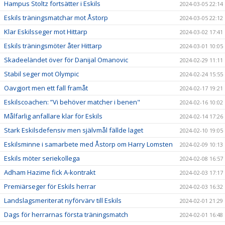
Hampus Stoltz fortsätter i Eskils
2024-03-05 22:14
Eskils träningsmatchar mot Åstorp
2024-03-05 22:12
Klar Eskilsseger mot Hittarp
2024-03-02 17:41
Eskils träningsmöter åter Hittarp
2024-03-01 10:05
Skadeeländet över för Danijal Omanovic
2024-02-29 11:11
Stabil seger mot Olympic
2024-02-24 15:55
Oavgjort men ett fall framåt
2024-02-17 19:21
Eskilscoachen: ”Vi behöver matcher i benen"
2024-02-16 10:02
Målfarlig anfallare klar för Eskils
2024-02-14 17:26
Stark Eskilsdefensiv men självmål fällde laget
2024-02-10 19:05
Eskilsminne i samarbete med Åstorp om Harry Lomsten
2024-02-09 10:13
Eskils möter seriekollega
2024-02-08 16:57
Adham Hazime fick A-kontrakt
2024-02-03 17:17
Premiärseger för Eskils herrar
2024-02-03 16:32
Landslagsmeriterat nyförvärv till Eskils
2024-02-01 21:29
Dags för herrarnas första träningsmatch
2024-02-01 16:48