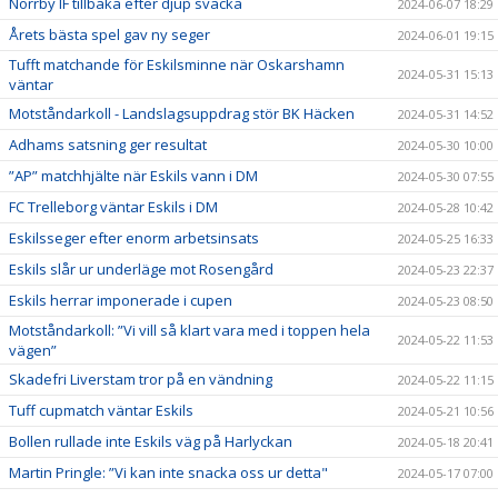
Norrby IF tillbaka efter djup svacka
2024-06-07 18:29
Årets bästa spel gav ny seger
2024-06-01 19:15
Tufft matchande för Eskilsminne när Oskarshamn
2024-05-31 15:13
väntar
Motståndarkoll - Landslagsuppdrag stör BK Häcken
2024-05-31 14:52
Adhams satsning ger resultat
2024-05-30 10:00
”AP” matchhjälte när Eskils vann i DM
2024-05-30 07:55
FC Trelleborg väntar Eskils i DM
2024-05-28 10:42
Eskilsseger efter enorm arbetsinsats
2024-05-25 16:33
Eskils slår ur underläge mot Rosengård
2024-05-23 22:37
Eskils herrar imponerade i cupen
2024-05-23 08:50
Motståndarkoll: ”Vi vill så klart vara med i toppen hela
2024-05-22 11:53
vägen”
Skadefri Liverstam tror på en vändning
2024-05-22 11:15
Tuff cupmatch väntar Eskils
2024-05-21 10:56
Bollen rullade inte Eskils väg på Harlyckan
2024-05-18 20:41
Martin Pringle: ”Vi kan inte snacka oss ur detta"
2024-05-17 07:00