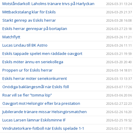
Motståndarkoll: Laholms tränare trivs på Harlyckan
2026-03-31 13:24
Mittbackstalang klar för Eskils
2026-03-29 21:37
Starkt genrep av Eskils herrar
2026-03-28 16:08
Eskils herrar genrepar på bortaplan
2026-03-27 23:18
Matchflytt
2026-03-26 11:21
Lucas Lindau till BK Astrio
2026-03-26 11:11
Eskils tappade spelet men räddade oavgjort
2026-03-21 19:59
Eskils möter ännu en seriekollega
2026-03-20 20:40
Proppen ur för Eskils herrar
2026-03-14 18:01
Eskils herrar möter seriekonkurrent
2026-03-13 13:37
Onödiga baklängesmål när Eskils föll
2026-03-07 17:26
Roar vill se fler ”tomma löp”
2026-03-06 20:06
Oavgjort mot Helsingör efter bra prestation
2026-02-27 22:23
Jubilerande tränare missar Helsingörsmatchen
2026-02-26 16:20
Lucas Larsen lämnar Eskilsminne IF
2026-02-25 19:52
Vindrutetorkare-fotboll när Eskils spelade 1-1
2026-02-21 17:18