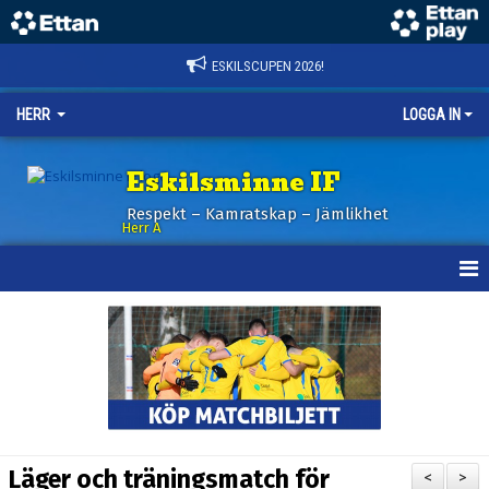
ESKILSCUPEN 2026!
HERR
LOGGA IN
Eskilsminne IF
Respekt – Kamratskap – Jämlikhet
Herr A
HEM
KALENDER
NYHETER
TRUPPEN
Läger och träningsmatch för
<
>