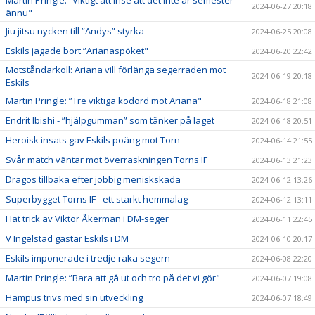
2024-06-27 20:18
ännu"
Jiu jitsu nycken till ”Andys” styrka
2024-06-25 20:08
Eskils jagade bort ”Arianaspöket"
2024-06-20 22:42
Motståndarkoll: Ariana vill förlänga segerraden mot
2024-06-19 20:18
Eskils
Martin Pringle: ”Tre viktiga kodord mot Ariana"
2024-06-18 21:08
Endrit Ibishi - ”hjälpgumman” som tänker på laget
2024-06-18 20:51
Heroisk insats gav Eskils poäng mot Torn
2024-06-14 21:55
Svår match väntar mot överraskningen Torns IF
2024-06-13 21:23
Dragos tillbaka efter jobbig meniskskada
2024-06-12 13:26
Superbygget Torns IF - ett starkt hemmalag
2024-06-12 13:11
Hat trick av Viktor Åkerman i DM-seger
2024-06-11 22:45
V Ingelstad gästar Eskils i DM
2024-06-10 20:17
Eskils imponerade i tredje raka segern
2024-06-08 22:20
Martin Pringle: ”Bara att gå ut och tro på det vi gör"
2024-06-07 19:08
Hampus trivs med sin utveckling
2024-06-07 18:49