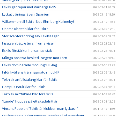
Eskils genrepar mot Varbergs BoIS
2025-03-21 20:09
Lyckat träningsläger i Spanien
2025-03-15 18:59
Välkommen till Eskils, Neo Ehrnborg Kallmeby!
2025-03-10 17:35
Osama Khattab klar för Eskils
2025-03-09 17:15
Stor scenförändring gav Eskilsseger
2025-03-08 18:32
Insatsen bättre än siffrorna visar
2025-02-28 22:16
Eskils förstärker herrarnas stab
2025-02-26 19:04
Många positiva besked i segern mot Torn
2025-02-23 18:46
Eskils dominerade mot ungt HIF-lag
2025-02-05 22:27
Inför kvällens träningsmatch mot HIF
2025-02-05 13:46
Teknisk anfallstalang klar för Eskils
2025-02-04 18:04
Hampus Pauli klar för Eskils
2025-02-04 18:01
Teknisk mittfältare klar för Eskils
2025-01-09 20:42
”Lunde” hoppas på ett skadefritt år
2025-01-08 12:06
Vincent Poppler: ”Eskils är klubben man lyckas i"
2024-12-19 11:39
Eskilsminne IF säljer Vincent Poppler till Allsvenskan!
2024-12-18 20:00