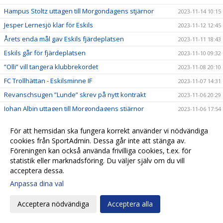
Hampus Stoltz uttagen till Morgondagens stjärnor
2023-11-14 10:15
Jesper Lernesjö klar för Eskils
2023-11-12 12:45
Årets enda mål gav Eskils fjärdeplatsen
2023-11-11 18:43
Eskils går för fjärdeplatsen
2023-11-10 09:32
”Olli” vill tangera klubbrekordet
2023-11-08 20:10
FC Trollhättan - Eskilsminne IF
2023-11-07 14:31
Revanschsugen ”Lunde” skrev på nytt kontrakt
2023-11-06 20:29
Johan Albin uttagen till Morgondagens stjärnor
2023-11-06 17:54
Seger mot Lunds BK i sista hemmamatchen
2023-11-05 17:24
För att hemsidan ska fungera korrekt använder vi nödvändiga
Reinholdsson tillbaka i skadedrabbat Eskils
2023-11-03 09:57
cookies från SportAdmin. Dessa går inte att stänga av.
Imponerande säsong av ”Bobbe"
Föreningen kan också använda frivilliga cookies, t.ex. för
2023-11-01 20:54
statistik eller marknadsföring. Du väljer själv om du vill
Ingen tvekan för Casper Seger
2023-10-31 21:00
acceptera dessa.
Eskilsminne IF - Lunds BK
2023-10-30 13:10
Anpassa dina val
Eskilscoachen: ”Vi förtjänade inte förlora"
2023-10-29 19:16
Acceptera nödvändiga
Acceptera alla
Lagkaptenen signerade nytt kontrakt
2023-10-28 20:26
Omtumlande tid för Lucas Ohlander
2023-10-27 12:05