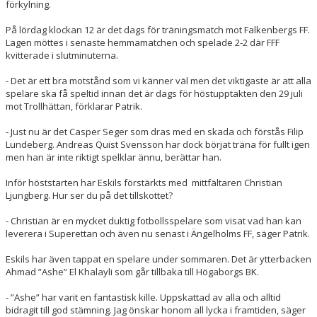
förkylning.
På lördag klockan 12 är det dags för träningsmatch mot Falkenbergs FF.
Lagen möttes i senaste hemmamatchen och spelade 2-2 där FFF
kvitterade i slutminuterna.
- Det är ett bra motstånd som vi känner väl men det viktigaste är att alla
spelare ska få speltid innan det är dags för höstupptakten den 29 juli
mot Trollhättan, förklarar Patrik.
- Just nu är det Casper Seger som dras med en skada och förstås Filip
Lundeberg. Andreas Quist Svensson har dock börjat träna för fullt igen
men han är inte riktigt spelklar ännu, berättar han.
Inför höststarten har Eskils förstärkts med mittfältaren Christian
Ljungberg. Hur ser du på det tillskottet?
- Christian är en mycket duktig fotbollsspelare som visat vad han kan
leverera i Superettan och även nu senast i Ängelholms FF, säger Patrik.
Eskils har även tappat en spelare under sommaren. Det är ytterbacken
Ahmad ”Ashe” El Khalayli som går tillbaka till Högaborgs BK.
- ”Ashe” har varit en fantastisk kille. Uppskattad av alla och alltid
bidragit till god stämning. Jag önskar honom all lycka i framtiden, säger