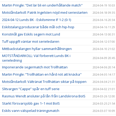
Martin Pringle: ”Det lär bli en underhållande match"
2024-04-19 10:03
Motståndarkoll: Patrik Ingelsten nöjd med seriestarten
2024-04-18 09:35
2024-04-12 Lunds BK - Eskilsminne IF 1-2 (0-1)
2024-04-16 20:34
Eskilstalang producerar både mål och hip-hop
2024-04-16 11:29
Konstmål gav Eskils segern mot Lund
2024-04-13 00:31
Tuff uppgift väntar mot serieledaren
2024-04-12 07:00
Mittbackstalangen hyllar sammanhållningen
2024-04-10 21:02
MOTSTÅNDARKOLL: Väl förberett Lunds BK i
2024-04-09 20:45
serieledning
Imponerande segermatch mot Trollhättan
2024-04-06 20:14
Martin Pringle: ”Trollhättan en hård nöt att knäcka"
2024-04-05 14:17
Motståndarkoll: Vältränat Trollhättan siktar på toppen
2024-04-04 21:31
Slitvargen ”Cappe” spår en tuff serie
2024-04-02 21:01
Rasmus Wendt ansluter på lån från Landskrona BoIS
2024-03-26 12:00
Starkt försvarsjobb gav 1–1 mot BoIS
2024-03-25 21:54
Eskils vann välspelad träningsmatch
2024-03-07 10:09