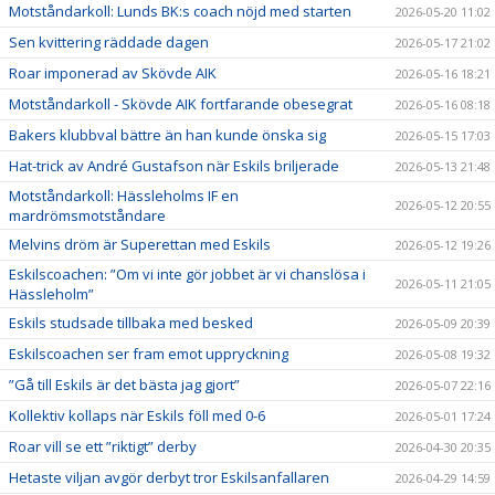
Motståndarkoll: Lunds BK:s coach nöjd med starten
2026-05-20 11:02
Sen kvittering räddade dagen
2026-05-17 21:02
Roar imponerad av Skövde AIK
2026-05-16 18:21
Motståndarkoll - Skövde AIK fortfarande obesegrat
2026-05-16 08:18
Bakers klubbval bättre än han kunde önska sig
2026-05-15 17:03
Hat-trick av André Gustafson när Eskils briljerade
2026-05-13 21:48
Motståndarkoll: Hässleholms IF en
2026-05-12 20:55
mardrömsmotståndare
Melvins dröm är Superettan med Eskils
2026-05-12 19:26
Eskilscoachen: ”Om vi inte gör jobbet är vi chanslösa i
2026-05-11 21:05
Hässleholm”
Eskils studsade tillbaka med besked
2026-05-09 20:39
Eskilscoachen ser fram emot uppryckning
2026-05-08 19:32
”Gå till Eskils är det bästa jag gjort”
2026-05-07 22:16
Kollektiv kollaps när Eskils föll med 0-6
2026-05-01 17:24
Roar vill se ett ”riktigt” derby
2026-04-30 20:35
Hetaste viljan avgör derbyt tror Eskilsanfallaren
2026-04-29 14:59