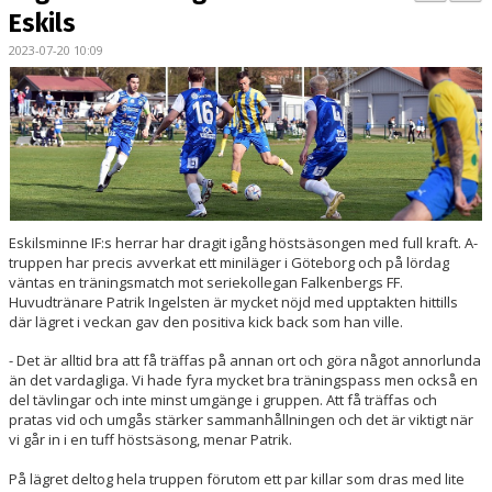
BILDGALLERI
Eskils
2023-07-20 10:09
KONTAKT
MATCHER
ETTAN SÖDRA
Eskilsminne IF:s herrar har dragit igång höstsäsongen med full kraft. A-
truppen har precis avverkat ett miniläger i Göteborg och på lördag
väntas en träningsmatch mot seriekollegan Falkenbergs FF.
Huvudtränare Patrik Ingelsten är mycket nöjd med upptakten hittills
där lägret i veckan gav den positiva kick back som han ville.
- Det är alltid bra att få träffas på annan ort och göra något annorlunda
än det vardagliga. Vi hade fyra mycket bra träningspass men också en
del tävlingar och inte minst umgänge i gruppen. Att få träffas och
pratas vid och umgås stärker sammanhållningen och det är viktigt när
vi går in i en tuff höstsäsong, menar Patrik.
På lägret deltog hela truppen förutom ett par killar som dras med lite