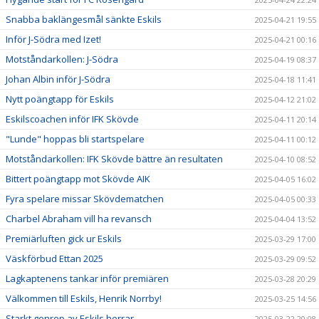
Snabba baklängesmål sänkte Eskils
2025-04-21 19:55
Inför J-Södra med Izet!
2025-04-21 00:16
Motståndarkollen: J-Södra
2025-04-19 08:37
Johan Albin inför J-Södra
2025-04-18 11:41
Nytt poängtapp för Eskils
2025-04-12 21:02
Eskilscoachen inför IFK Skövde
2025-04-11 20:14
"Lunde" hoppas bli startspelare
2025-04-11 00:12
Motståndarkollen: IFK Skövde bättre än resultaten
2025-04-10 08:52
Bittert poängtapp mot Skövde AIK
2025-04-05 16:02
Fyra spelare missar Skövdematchen
2025-04-05 00:33
Charbel Abraham vill ha revansch
2025-04-04 13:52
Premiärluften gick ur Eskils
2025-03-29 17:00
Väskförbud Ettan 2025
2025-03-29 09:52
Lagkaptenens tankar inför premiären
2025-03-28 20:29
Välkommen till Eskils, Henrik Norrby!
2025-03-25 14:56
Starkt genrep av Eskils herrar
2025-03-22 20:08