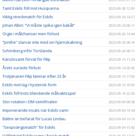
Tamt Eskils föll mot Husqvarna
2025-09-28 12:09
Viktig streckmatch för Eskils
2025-09-26 14:27
Johan Albin: ”Vi måste spika igen bakåt”
2025-09-26 08:11
Orgie i målchanser men förlust
2025-09-20 16:44
”Jonthe” slarvar inte med sin hjärnskakning
2025-09-20 08:19
Schönberg inför Torslanda
2025-09-20 08:11
Känslosamt förväl för Filip
2025-09-15 11:26
Årets suraste förlust
2025-09-14 20:42
Trotjänaren Filip lämnar efter 23 år
2025-09-13 17:00
Eskils mot lag i hysterisk form
2025-09-13 10:00
Eskils föll trots bländande målvaktsspel
2025-09-10 22:50
Stor rotation i DM-semifinalen
2025-09-09 08:58
Imponerande insats när Eskils vann
2025-09-06 19:34
Bättre än befarat för Lucas Lindau
2025-09-04 16:16
”Sexpoängsmatch” för Eskils
2025-09-04 15:42
Välförtjänt Eskilsseger i fysisk match
2025-08-30 17:21