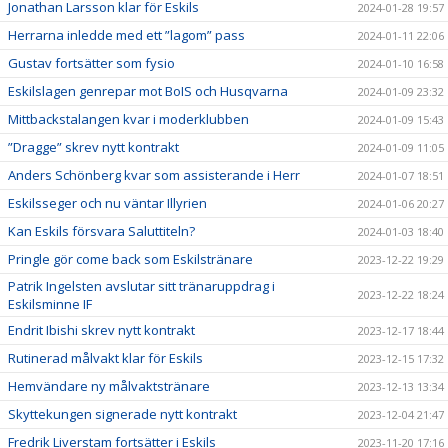
Jonathan Larsson klar för Eskils
2024-01-28 19:57
Herrarna inledde med ett ”lagom” pass
2024-01-11 22:06
Gustav fortsätter som fysio
2024-01-10 16:58
Eskilslagen genrepar mot BoIS och Husqvarna
2024-01-09 23:32
Mittbackstalangen kvar i moderklubben
2024-01-09 15:43
”Dragge” skrev nytt kontrakt
2024-01-09 11:05
Anders Schönberg kvar som assisterande i Herr
2024-01-07 18:51
Eskilsseger och nu väntar Illyrien
2024-01-06 20:27
Kan Eskils försvara Saluttiteln?
2024-01-03 18:40
Pringle gör come back som Eskilstränare
2023-12-22 19:29
Patrik Ingelsten avslutar sitt tränaruppdrag i
2023-12-22 18:24
Eskilsminne IF
Endrit Ibishi skrev nytt kontrakt
2023-12-17 18:44
Rutinerad målvakt klar för Eskils
2023-12-15 17:32
Hemvändare ny målvaktstränare
2023-12-13 13:34
Skyttekungen signerade nytt kontrakt
2023-12-04 21:47
Fredrik Liverstam fortsätter i Eskils
2023-11-20 17:16