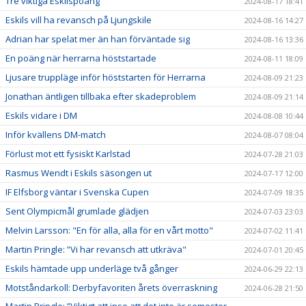
Tre viktiga Eskilspoäng
2024-08-17 18:41
Eskils vill ha revansch på Ljungskile
2024-08-16 14:27
Adrian har spelat mer än han förväntade sig
2024-08-16 13:36
En poäng när herrarna höststartade
2024-08-11 18:09
Ljusare truppläge inför höststarten för Herrarna
2024-08-09 21:23
Jonathan äntligen tillbaka efter skadeproblem
2024-08-09 21:14
Eskils vidare i DM
2024-08-08 10:44
Inför kvällens DM-match
2024-08-07 08:04
Förlust mot ett fysiskt Karlstad
2024-07-28 21:03
Rasmus Wendt i Eskils säsongen ut
2024-07-17 12:00
IF Elfsborg väntar i Svenska Cupen
2024-07-09 18:35
Sent Olympicmål grumlade glädjen
2024-07-03 23:03
Melvin Larsson: "En för alla, alla för en vårt motto"
2024-07-02 11:41
Martin Pringle: ”Vi har revansch att utkräva"
2024-07-01 20:45
Eskils hämtade upp underläge två gånger
2024-06-29 22:13
Motståndarkoll: Derbyfavoriten årets överraskning
2024-06-28 21:50
Martin Pringle: ”Viktigt att inse att det inte är semester