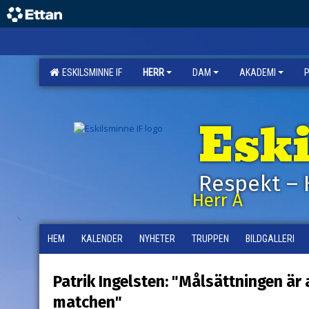
ESKILSMINNE IF
HERR
DAM
AKADEMI
Esk
Respekt – 
Herr A
HEM
KALENDER
NYHETER
TRUPPEN
BILDGALLERI
Patrik Ingelsten: "Målsättningen är a
matchen"