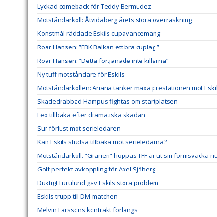
Lyckad comeback för Teddy Bermudez
Motståndarkoll: Åtvidaberg årets stora överraskning
Konstmål räddade Eskils cupavancemang
Roar Hansen: ”FBK Balkan ett bra cuplag ”
Roar Hansen: ”Detta förtjänade inte killarna”
Ny tuff motståndare för Eskils
Motståndarkollen: Ariana tänker maxa prestationen mot Eski
Skadedrabbad Hampus fightas om startplatsen
Leo tillbaka efter dramatiska skadan
Sur förlust mot serieledaren
Kan Eskils studsa tillbaka mot serieledarna?
Motståndarkoll: ”Granen” hoppas TFF är ut sin formsvacka n
Golf perfekt avkoppling för Axel Sjöberg
Duktigt Furulund gav Eskils stora problem
Eskils trupp till DM-matchen
Melvin Larssons kontrakt förlängs