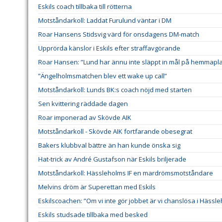
Eskils coach tillbaka till rötterna
Motståndarkoll: Laddat Furulund väntar i DM
Roar Hansens Stidsvig värd för onsdagens DM-match
Upprörda känslor i Eskils efter straffavgörande
Roar Hansen: ”Lund har ännu inte släppt in mål på hemmapl
”Ängelholmsmatchen blev ett wake up call”
Motståndarkoll: Lunds BK:s coach nöjd med starten
Sen kvittering räddade dagen
Roar imponerad av Skövde AIK
Motståndarkoll - Skövde AIK fortfarande obesegrat
Bakers klubbval bättre än han kunde önska sig
Hat-trick av André Gustafson när Eskils briljerade
Motståndarkoll: Hässleholms IF en mardrömsmotståndare
Melvins dröm är Superettan med Eskils
Eskilscoachen: ”Om vi inte gör jobbet är vi chanslösa i Hässl
Eskils studsade tillbaka med besked