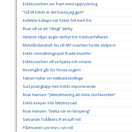
Eskilscoachen ser fram emot uppryckning
”Gå till Eskils är det bästa jag gjort”
Kollektiv kollaps när Eskils föll med 0-6
Roar vill se ett ”riktigt” derby
Hetaste viljan avgör derbyt tror Eskilsanfallaren
Motståndarekoll: Nu vill ÄFF-coachen ha lite stolpe in
Eskils omställningsspel firade triumfer
Eskilscoachen vill se hjärta och smärta
Rosengård går för första segern
Fabian hyllar sin mittbackskollega
Surt poängtapp men Eskils imponerande
Roar Hansen: ”Jätteutmaning att möta storfavoriten”
Eskils keeper inte lättstressad
Roar Hansen: ”Detta var en läropeng”
Satsande Tvååkers IF en tuff nöt
Pådrivaren Leo trivs i sin roll