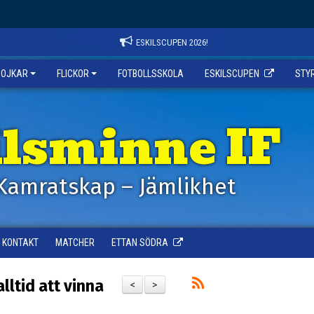
ESKILSCUPEN 2026!
POJKAR
FLICKOR
FOTBOLLSSKOLA
ESKILSCUPEN
STY
ilsminne IF
Kamratskap – Jämlikhet
KONTAKT
MATCHER
ETTAN SÖDRA
lltid att vinna
<
>