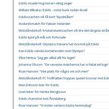
Eskils visade hög moral i viktig seger
William tillbaka i Eskils - come back redan ikväll
Eskilscoachen vill få bort ”bjudmålen”
Avskedsmatch för Fabian Velander
Motståndarkoll: Kristianstadcoachen vill dra det längsta stråe
Eskils bjöd på mål och förlorade
Motståndarkoll: Olympics tränare har bra koll på Eskils
Kan Eskils vända bortatrenden mot Olympic?
Elliot Hintsa: ”Jag ger alltid allt för laget”
Johanna Olsson: "De senaste matcherna har vi hittat ett lugn
Roar Hansen: ”Inte plats för några om och men”
Motståndarkoll: FC Trollhättan hoppas spelet lossnar mot Esk
Max Eriksson klar för Eskils
Livet leker för Henke Bengtsson
Eskils chanslöst mot Åtvidaberg
Roar Hansen: ”Vi möter seriens bästa hemmalag”