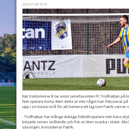
2023-07-28 10:10
När Eskilsminne IF tar emot seriefavoriten FC Trollhättan på 
fem spelare borta. Men detta är inte något han fokuserar på 
upp i sin bästa nivå för att hantera ett lag som Patrik varnar s
- Trollhättan har många duktiga fotbollsspelare inte bara skytt
började serien strålande och fick en liten svacka i slutet. All
säsongen, konstaterar Patrik.