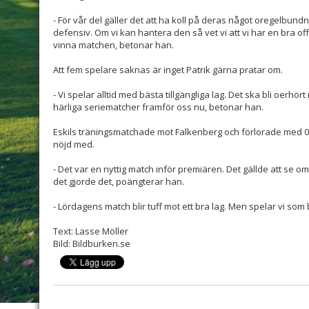
- För vår del gäller det att ha koll på deras något oregelbun
defensiv. Om vi kan hantera den så vet vi att vi har en bra off
vinna matchen, betonar han.
Att fem spelare saknas är inget Patrik gärna pratar om.
- Vi spelar alltid med bästa tillgängliga lag. Det ska bli oerhört
härliga seriematcher framför oss nu, betonar han.
Eskils träningsmatchade mot Falkenberg och förlorade med 0
nöjd med.
- Det var en nyttig match inför premiären. Det gällde att se om
det gjorde det, poängterar han.
- Lördagens match blir tuff mot ett bra lag. Men spelar vi som b
Text: Lasse Möller
Bild: Bildburken.se