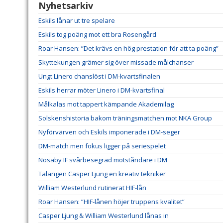
Nyhetsarkiv
Eskils lånar ut tre spelare
Eskils tog poäng mot ett bra Rosengård
Roar Hansen: ”Det krävs en hög prestation för att ta poäng”
Skyttekungen grämer sig över missade målchanser
Ungt Linero chanslöst i DM-kvartsfinalen
Eskils herrar möter Linero i DM-kvartsfinal
Målkalas mot tappert kämpande Akademilag
Solskenshistoria bakom träningsmatchen mot NKA Group
Nyförvärven och Eskils imponerade i DM-seger
DM-match men fokus ligger på seriespelet
Nosaby IF svårbesegrad motståndare i DM
Talangen Casper Ljung en kreativ tekniker
William Westerlund rutinerat HIF-lån
Roar Hansen: ”HIF-lånen höjer truppens kvalitet”
Casper Ljung & William Westerlund lånas in