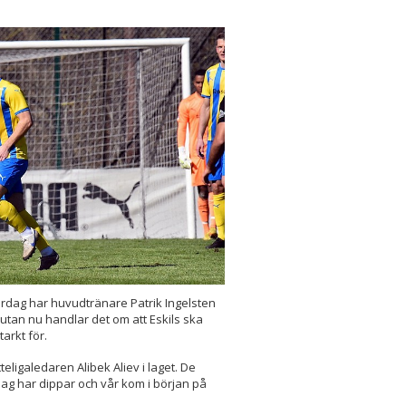
lördag har huvudtränare Patrik Ingelsten
utan nu handlar det om att Eskils ska
tarkt för.
eligaledaren Alibek Aliev i laget. De
a lag har dippar och vår kom i början på