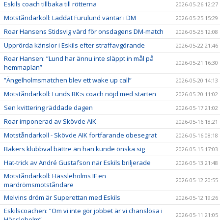
Eskils coach tillbaka till rötterna
2026-05-26 12:27
Motståndarkoll: Laddat Furulund väntar i DM
2026-05-25 15:29
Roar Hansens Stidsvig värd för onsdagens DM-match
2026-05-25 12:08
Upprörda känslor i Eskils efter straffavgörande
2026-05-22 21:46
Roar Hansen: ”Lund har ännu inte släppt in mål på
2026-05-21 16:30
hemmaplan”
”Ängelholmsmatchen blev ett wake up call”
2026-05-20 14:13
Motståndarkoll: Lunds BK:s coach nöjd med starten
2026-05-20 11:02
Sen kvittering räddade dagen
2026-05-17 21:02
Roar imponerad av Skövde AIK
2026-05-16 18:21
Motståndarkoll - Skövde AIK fortfarande obesegrat
2026-05-16 08:18
Bakers klubbval bättre än han kunde önska sig
2026-05-15 17:03
Hat-trick av André Gustafson när Eskils briljerade
2026-05-13 21:48
Motståndarkoll: Hässleholms IF en
2026-05-12 20:55
mardrömsmotståndare
Melvins dröm är Superettan med Eskils
2026-05-12 19:26
Eskilscoachen: ”Om vi inte gör jobbet är vi chanslösa i
2026-05-11 21:05
Hässleholm”