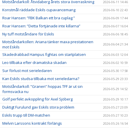
Motståndarkoll: Åtvidaberg årets stora överraskning
2026-06-11 14:46
Konstmål räddade Eskils cupavancemang
2026-06-10 22:43
Roar Hansen: ”FBK Balkan ett bra cuplag ”
2026-06-09 17:44
Roar Hansen: ”Detta förtjänade inte killarna”
2026-06-07 16:04
Ny tuff motståndare för Eskils
2026-06-06 18:45
Motståndarkollen: Ariana tänker maxa prestationen
2026-06-04 21:34
mot Eskils
Skadedrabbad Hampus fightas om startplatsen
2026-06-03 12:04
Leo tillbaka efter dramatiska skadan
2026-06-02 10:59
Sur förlust mot serieledaren
2026-05-30 17:58
Kan Eskils studsa tillbaka mot serieledarna?
2026-05-29 23:33
Motståndarkoll: ”Granen” hoppas TFF är ut sin
2026-05-29 14:52
formsvacka nu
Golf perfekt avkoppling för Axel Sjöberg
2026-05-29 10:17
Duktigt Furulund gav Eskils stora problem
2026-05-27 23:09
Eskils trupp till DM-matchen
2026-05-27 10:23
Melvin Larssons kontrakt förlängs
2026-05-26 16:54