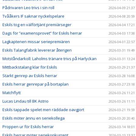
Pådrivaren Leo trivs i sin roll
2026-04-09 21:37
Tvååkers IF saknar nyckelspelare
2026-04-08 20:59
Eskils tog en välförtjänt premiärseger
2026-04-04 17:21
Dags för ”examensprovet” för Eskils herrar
2026-04-03 17:38
Lagkaptenen missar seriepremiären
2026-04-01 22:57
Eskils Talangfabrik levererar återigen
2026-03-31 19:49
Motståndarkoll: Laholms tränare trivs på Harlyckan
2026-03-31 13:24
Mittbackstalang klar för Eskils
2026-03-29 21:37
Starkt genrep av Eskils herrar
2026-03-28 16:08
Eskils herrar genrepar på bortaplan
2026-03-27 23:18
Matchflytt
2026-03-26 11:21
Lucas Lindau till BK Astrio
2026-03-26 11:11
Eskils tappade spelet men räddade oavgjort
2026-03-21 19:59
Eskils möter ännu en seriekollega
2026-03-20 20:40
Proppen ur för Eskils herrar
2026-03-14 18:01
Eskils herrar möter seriekonkurrent
2026-03-13 13:37