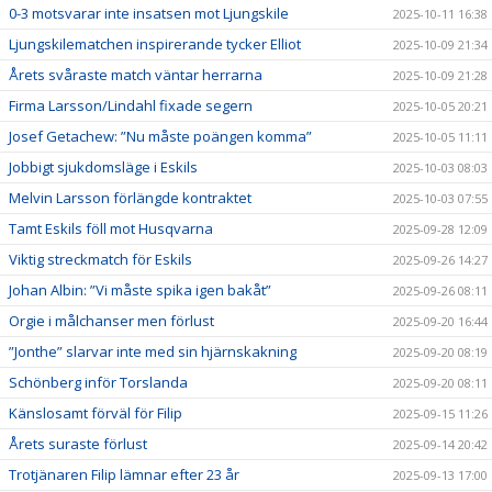
0-3 motsvarar inte insatsen mot Ljungskile
2025-10-11 16:38
Ljungskilematchen inspirerande tycker Elliot
2025-10-09 21:34
Årets svåraste match väntar herrarna
2025-10-09 21:28
Firma Larsson/Lindahl fixade segern
2025-10-05 20:21
Josef Getachew: ”Nu måste poängen komma”
2025-10-05 11:11
Jobbigt sjukdomsläge i Eskils
2025-10-03 08:03
Melvin Larsson förlängde kontraktet
2025-10-03 07:55
Tamt Eskils föll mot Husqvarna
2025-09-28 12:09
Viktig streckmatch för Eskils
2025-09-26 14:27
Johan Albin: ”Vi måste spika igen bakåt”
2025-09-26 08:11
Orgie i målchanser men förlust
2025-09-20 16:44
”Jonthe” slarvar inte med sin hjärnskakning
2025-09-20 08:19
Schönberg inför Torslanda
2025-09-20 08:11
Känslosamt förväl för Filip
2025-09-15 11:26
Årets suraste förlust
2025-09-14 20:42
Trotjänaren Filip lämnar efter 23 år
2025-09-13 17:00