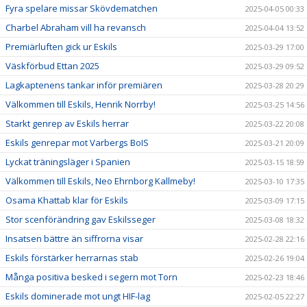
Fyra spelare missar Skövdematchen
2025-04-05 00:33
Charbel Abraham vill ha revansch
2025-04-04 13:52
Premiärluften gick ur Eskils
2025-03-29 17:00
Väskförbud Ettan 2025
2025-03-29 09:52
Lagkaptenens tankar inför premiären
2025-03-28 20:29
Välkommen till Eskils, Henrik Norrby!
2025-03-25 14:56
Starkt genrep av Eskils herrar
2025-03-22 20:08
Eskils genrepar mot Varbergs BoIS
2025-03-21 20:09
Lyckat träningsläger i Spanien
2025-03-15 18:59
Välkommen till Eskils, Neo Ehrnborg Kallmeby!
2025-03-10 17:35
Osama Khattab klar för Eskils
2025-03-09 17:15
Stor scenförändring gav Eskilsseger
2025-03-08 18:32
Insatsen bättre än siffrorna visar
2025-02-28 22:16
Eskils förstärker herrarnas stab
2025-02-26 19:04
Många positiva besked i segern mot Torn
2025-02-23 18:46
Eskils dominerade mot ungt HIF-lag
2025-02-05 22:27