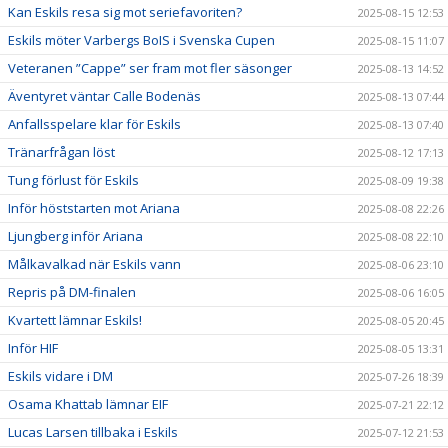
Kan Eskils resa sig mot seriefavoriten?
2025-08-15 12:53
Eskils möter Varbergs BoIS i Svenska Cupen
2025-08-15 11:07
Veteranen ”Cappe” ser fram mot fler säsonger
2025-08-13 14:52
Äventyret väntar Calle Bodenäs
2025-08-13 07:44
Anfallsspelare klar för Eskils
2025-08-13 07:40
Tränarfrågan löst
2025-08-12 17:13
Tung förlust för Eskils
2025-08-09 19:38
Inför höststarten mot Ariana
2025-08-08 22:26
Ljungberg inför Ariana
2025-08-08 22:10
Målkavalkad när Eskils vann
2025-08-06 23:10
Repris på DM-finalen
2025-08-06 16:05
Kvartett lämnar Eskils!
2025-08-05 20:45
Inför HIF
2025-08-05 13:31
Eskils vidare i DM
2025-07-26 18:39
Osama Khattab lämnar EIF
2025-07-21 22:12
Lucas Larsen tillbaka i Eskils
2025-07-12 21:53