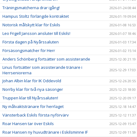
Träningsmatcherna drar igång!
2026-01-24 08:44
Hampus Stoltz förlängde kontraktet
2026-01-19 09:04
Notorisk målskytt klar för Eskils
2026-01-08 16:53
Leo Frigell Jansson ansluter till Eskils!
2026-01-07 18:46
Första dagen på Nyårssaluten
2026-01-03 17:34
Försäsongsmatcher för Herr
2026-01-02 15:14
Anders Schönberg fortsätter som assisterande
2025-12-30 21:19
Linus fortsätter som assisterande tränare i
2025-12-29 17:03
Herrseniorerna
Johan Albin klar för IK Oddevold
2025-12-26 20:55
Norrby klar för två nya säsonger
2025-12-23 18:00
Truppen klar till Nyårssaluten!
2025-12-20 09:17
Ny målvaktstränare för herrlaget
2025-12-18 14:47
Vänsterback Eskils första nyförvärv
2025-12-12 11:37
Roar Hansen tar över Eskils
2025-12-09 15:47
Roar Hansen ny huvudtränare i Eskilsminne IF
2025-12-09 11:59