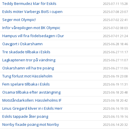
Teddy Bermudez klar för Eskils
2025-07-11 15:28
Eskils möter Varbergs BoIS i cupen
2025-07-08 23:07
Seger mot Olympic!
2025-07-02 22:41
Inför vårepilogen mot BK Olympic
2025-07-02 08:03
Hampus vill fira födelsedagen i Dur
2025-07-01 21:24
Oavgjort i Oskarshamn
2025-06-28 18:46
Tre skadade tillbaka i Eskils
2025-06-27 11:17
Lagkaptenen tror på vändning
2025-06-27 11:07
Oskarshamn vill ha tre poäng
2025-06-27 11:06
Tung förlust mot Hässleholm
2025-06-19 23:08
Fem spelare tillbaka i Eskils
2025-06-19 11:31
Osama tillbaka efter avstängning
2025-06-18 20:48
Motståndarkollen: Hässleholms IF
2025-06-18 20:42
Linus Gregard kliver in i Eskils Herr
2025-06-16 19:55
Eskils tappade åter poäng
2025-06-15 19:16
Norrby fixade poäng mot Norrby
2025-06-14 20:32