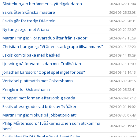
Skyttekungen berömmer skytteligaledaren
2024-09-27 15:04
Eskils åter Skånska mästare
2024-09-25 23:08
Eskils går för tredje DM-titeln
2024-09-23 20:31
Ny tung seger mot Ariana
2024-09-20 22:07
Martin Pringle: ”Försvarsduo åter från skador"
2024-09-19 16:59
Christian Ljungberg: ”Vi är en stark grupp tillsammans"
2024-09-18 22:20
Eskils kom tillbaka med besked
2024-09-14 19:59
Ljusning på forwardssidan mot Trollhättan
2024-09-13 16:09
Jonathan Larsson: ”Öppet spel inget för oss"
2024-09-13 14:13
Veritabel plattmatch mot Oskarshamn
2024-09-07 20:15
Pringle inför Oskarshamn
2024-09-05 22:41
”Poppe” mot formen efter jobbig skada
2024-09-04 07:12
Eskils obesegrade rad bröts av Tvååker
2024-09-01 19:02
Martin Pringle: "Fokus på jobbet prio ett"
2024-08-30 07:48
Philip Mårtensson: ”Tvååkermatchen som att komma
2024-08-28 19:47
hem"
Eskils klart för DM-final efter 4-1 mot Eslöv
2024-08-27 22:08