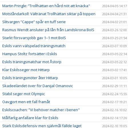
Martin Pringle: ”Trollhättan en hård nöt att knäcka"
2024-04-05 14:17
Motståndarkoll: Vältränat Trollhättan siktar på toppen
2024-04-04 21:31
Slitvargen ”Cappe” spår en tuff serie
2024-04-02 21:01
Rasmus Wendt ansluter på lån från Landskrona BoIS
2024-03-26 12:00
Starkt försvarsjobb gav 1–1 mot BoIS
2024-03-25 21:54
Eskils vann välspelad träningsmatch
2024-03-07 10:09
Hampus Stoltz fortsätter i Eskils
2024-03-05 22:14
Eskils träningsmatchar mot Åstorp
2024-03-05 22:12
Klar Eskilsseger mot Hittarp
2024-03-02 17:41
Eskils träningsmöter åter Hittarp
2024-03-01 10:05
Skadeeländet över för Danijal Omanovic
2024-02-29 11:11
Stabil seger mot Olympic
2024-02-24 15:55
Oavgjort men ett fall framåt
2024-02-17 19:21
Eskilscoachen: ”Vi behöver matcher i benen"
2024-02-16 10:02
Målfarlig anfallare klar för Eskils
2024-02-14 17:26
Stark Eskilsdefensiv men självmål fällde laget
2024-02-10 19:05