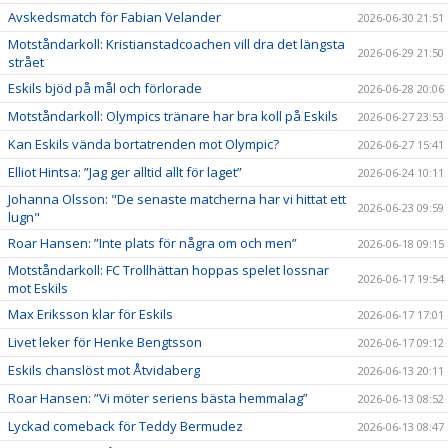
Avskedsmatch för Fabian Velander
2026-06-30 21:51
Motståndarkoll: Kristianstadcoachen vill dra det längsta
2026-06-29 21:50
strået
Eskils bjöd på mål och förlorade
2026-06-28 20:06
Motståndarkoll: Olympics tränare har bra koll på Eskils
2026-06-27 23:53
Kan Eskils vända bortatrenden mot Olympic?
2026-06-27 15:41
Elliot Hintsa: ”Jag ger alltid allt för laget”
2026-06-24 10:11
Johanna Olsson: "De senaste matcherna har vi hittat ett
2026-06-23 09:59
lugn"
Roar Hansen: ”Inte plats för några om och men”
2026-06-18 09:15
Motståndarkoll: FC Trollhättan hoppas spelet lossnar
2026-06-17 19:54
mot Eskils
Max Eriksson klar för Eskils
2026-06-17 17:01
Livet leker för Henke Bengtsson
2026-06-17 09:12
Eskils chanslöst mot Åtvidaberg
2026-06-13 20:11
Roar Hansen: ”Vi möter seriens bästa hemmalag”
2026-06-13 08:52
Lyckad comeback för Teddy Bermudez
2026-06-13 08:47