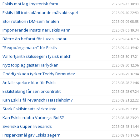
Eskils mot lag i hysterisk form
2025-09-13 10:00
Eskils föll trots bländande målvaktsspel
2025-09-10 22:50
Stor rotation i DM-semifinalen
2025-09-09 08:58
Imponerande insats när Eskils vann
2025-09-06 19:34
Bättre än befarat för Lucas Lindau
2025-09-04 16:16
”Sexpoängsmatch” för Eskils
2025-09-04 15:42
Välförtjänt Eskilsseger i fysisk match
2025-08-30 17:21
Nytt topplag gästar Harlyckan
2025-08-30 12:06
Onödig skada tycker Teddy Bermudez
2025-08-29 16:04
Anfallsspelare klar för Eskils
2025-08-28 21:46
Eskilstalang får seniorkontrakt
2025-08-28 07:24
Kan Eskils få revansch i Hässleholm?
2025-08-21 22:22
Stark Eskilsinsats räckte inte
2025-08-19 23:01
Kan Eskils rubba Varbergs BoIS?
2025-08-18 23:29
Svenska Cupen livesänds
2025-08-18 11:44
Frisparksmål gav Eskils segern
2025-08-16 17:06