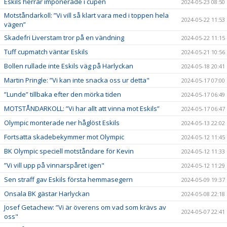
Eskils herrar imponerade i cupen
2024-05-23 08:50
Motståndarkoll: ”Vi vill så klart vara med i toppen hela
2024-05-22 11:53
vägen”
Skadefri Liverstam tror på en vändning
2024-05-22 11:15
Tuff cupmatch väntar Eskils
2024-05-21 10:56
Bollen rullade inte Eskils väg på Harlyckan
2024-05-18 20:41
Martin Pringle: ”Vi kan inte snacka oss ur detta"
2024-05-17 07:00
”Lunde” tillbaka efter den mörka tiden
2024-05-17 06:49
MOTSTÅNDARKOLL: ”Vi har allt att vinna mot Eskils”
2024-05-17 06:47
Olympic monterade ner håglöst Eskils
2024-05-13 22:02
Fortsatta skadebekymmer mot Olympic
2024-05-12 11:45
BK Olympic speciell motståndare för Kevin
2024-05-12 11:33
”Vi vill upp på vinnarspåret igen"
2024-05-12 11:29
Sen straff gav Eskils första hemmasegern
2024-05-09 19:37
Onsala BK gästar Harlyckan
2024-05-08 22:18
Josef Getachew: ”Vi är överens om vad som krävs av
2024-05-07 22:41
oss"