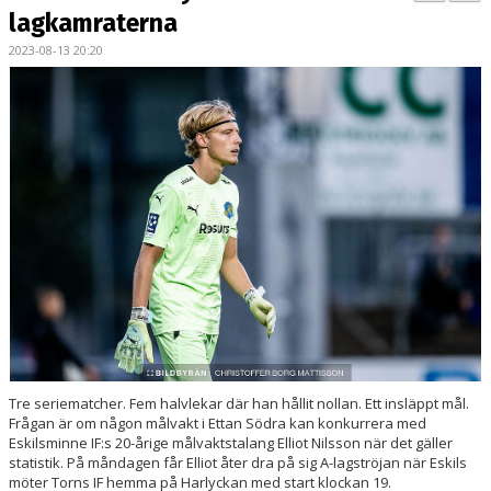
BILDGALLERI
lagkamraterna
2023-08-13 20:20
KONTAKT
MATCHER
ETTAN SÖDRA
Tre seriematcher. Fem halvlekar där han hållit nollan. Ett insläppt mål.
Frågan är om någon målvakt i Ettan Södra kan konkurrera med
Eskilsminne IF:s 20-årige målvaktstalang Elliot Nilsson när det gäller
statistik. På måndagen får Elliot åter dra på sig A-lagströjan när Eskils
möter Torns IF hemma på Harlyckan med start klockan 19.