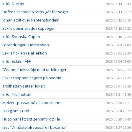
Inför Norrby
2025-06-14 10:49
Defensivt starkt Norrby går för seger
2025-06-13 07:57
Johan stolt över kaptensbindeln
2025-06-12 23:18
Eskils dominerade i cupseger
2025-06-10 21:22
Inför Svenska Cupen
2025-06-10 17:20
Förändringar i Herrstaben
2025-06-09 14:00
Eskils fick en rejäl lektion
2025-06-06 22:30
Inför Eskils - ÄFF
2025-06-06 08:00
”Granen” missnöjd med utdelningen
2025-06-05 22:19
Eskils tappade segern på övertid
2025-06-01 21:25
Trollhättan satsar lokalt
2025-06-01 08:59
Inför Trollhättan
2025-05-31 15:55
Melvin - passar på alla positioner
2025-05-30 20:51
Oavgjort i Lund
2025-05-28 23:20
Hugo har fått sitt genombrott i år
2025-05-28 07:40
Izet "Vi måste bli vassare i boxarna"
2025-05-27 21:36