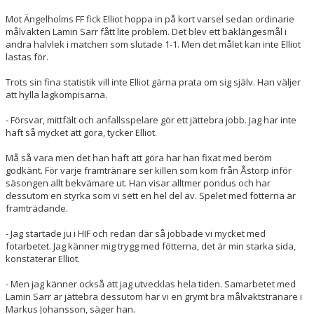
Mot Ängelholms FF fick Elliot hoppa in på kort varsel sedan ordinarie
målvakten Lamin Sarr fått lite problem. Det blev ett baklängesmål i
andra halvlek i matchen som slutade 1-1. Men det målet kan inte Elliot
lastas för.
Trots sin fina statistik vill inte Elliot gärna prata om sig själv. Han väljer
att hylla lagkompisarna.
- Försvar, mittfält och anfallsspelare gör ett jättebra jobb. Jag har inte
haft så mycket att göra, tycker Elliot.
Må så vara men det han haft att göra har han fixat med beröm
godkänt. För varje framtränare ser killen som kom från Åstorp inför
säsongen allt bekvämare ut. Han visar alltmer pondus och har
dessutom en styrka som vi sett en hel del av. Spelet med fötterna är
framträdande.
- Jag startade ju i HIF och redan där så jobbade vi mycket med
fotarbetet. Jag känner mig trygg med fötterna, det är min starka sida,
konstaterar Elliot.
- Men jag känner också att jag utvecklas hela tiden. Samarbetet med
Lamin Sarr är jättebra dessutom har vi en grymt bra målvaktstränare i
Markus Johansson, säger han.