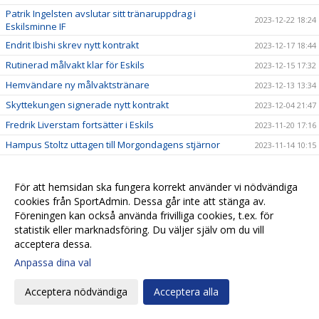
Patrik Ingelsten avslutar sitt tränaruppdrag i
2023-12-22 18:24
Eskilsminne IF
Endrit Ibishi skrev nytt kontrakt
2023-12-17 18:44
Rutinerad målvakt klar för Eskils
2023-12-15 17:32
Hemvändare ny målvaktstränare
2023-12-13 13:34
Skyttekungen signerade nytt kontrakt
2023-12-04 21:47
Fredrik Liverstam fortsätter i Eskils
2023-11-20 17:16
Hampus Stoltz uttagen till Morgondagens stjärnor
2023-11-14 10:15
Jesper Lernesjö klar för Eskils
2023-11-12 12:45
Årets enda mål gav Eskils fjärdeplatsen
2023-11-11 18:43
För att hemsidan ska fungera korrekt använder vi nödvändiga
cookies från SportAdmin. Dessa går inte att stänga av.
Eskils går för fjärdeplatsen
2023-11-10 09:32
Föreningen kan också använda frivilliga cookies, t.ex. för
”Olli” vill tangera klubbrekordet
2023-11-08 20:10
statistik eller marknadsföring. Du väljer själv om du vill
acceptera dessa.
FC Trollhättan - Eskilsminne IF
2023-11-07 14:31
Anpassa dina val
Revanschsugen ”Lunde” skrev på nytt kontrakt
2023-11-06 20:29
Johan Albin uttagen till Morgondagens stjärnor
2023-11-06 17:54
Acceptera nödvändiga
Acceptera alla
Seger mot Lunds BK i sista hemmamatchen
2023-11-05 17:24