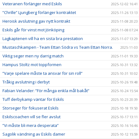
Veteranen förlänger med Eskils
2025-12-02 16:41
”Chrille” Ljungberg förlänger kontraktet
2025-11-26 13:13
Heroisk avslutning gav nytt kontrakt
2025-11-08 20:23
Eskils går för vinst mot Jönköping
2025-11-08 07:24
Lagkaptenen vill ha en sista bra prestation
2025-11-07 13:29
Mustaschkampen - Team Ettan Södra vs Team Ettan Norra.
2025-11-03
Viktig seger men ny darrig match
2025-11-01 19:33
Hampus Stoltz mot toppformen
2025-10-31 13:32
”Varje spelare måste ta ansvar för sin roll”
2025-10-31 10:02
Tråkig avslutning i derbyt
2025-10-26 19:48
Fabian Velander: ”För många enkla mål bakåt”
2025-10-24 15:54
Tuff derbykamp väntar för Eskils
2025-10-23 20:39
Storseger för fokuserat Eskils
2025-10-18 19:50
Eskilscoachen vill se fler avslut
2025-10-17 13:11
”Vi måste bli mera desperata”
2025-10-16 16:46
Sagolik vändning av Eskils damer
2025-10-12 15:59