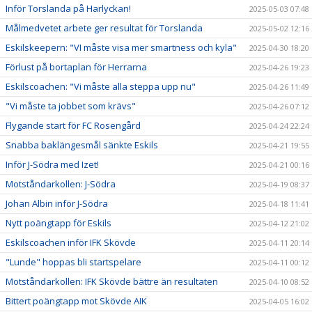
Inför Torslanda på Harlyckan!
2025-05-03 07:48
Målmedvetet arbete ger resultat för Torslanda
2025-05-02 12:16
Eskilskeepern: "VI måste visa mer smartness och kyla"
2025-04-30 18:20
Förlust på bortaplan för Herrarna
2025-04-26 19:23
Eskilscoachen: "Vi måste alla steppa upp nu"
2025-04-26 11:49
"Vi måste ta jobbet som krävs"
2025-04-26 07:12
Flygande start för FC Rosengård
2025-04-24 22:24
Snabba baklängesmål sänkte Eskils
2025-04-21 19:55
Inför J-Södra med Izet!
2025-04-21 00:16
Motståndarkollen: J-Södra
2025-04-19 08:37
Johan Albin inför J-Södra
2025-04-18 11:41
Nytt poängtapp för Eskils
2025-04-12 21:02
Eskilscoachen inför IFK Skövde
2025-04-11 20:14
"Lunde" hoppas bli startspelare
2025-04-11 00:12
Motståndarkollen: IFK Skövde bättre än resultaten
2025-04-10 08:52
Bittert poängtapp mot Skövde AIK
2025-04-05 16:02