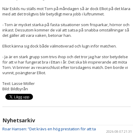
När Eskils nu ställs mot Torn på måndagen så är dock Elliot på det klara
med att det troligtvis blir betydligt mera jobb i luftrummet.
- Torn är mycket starka på fasta situationer som frisparkar, hörnor och
inkast. Dessutom kommer de väl att satsa på snabba omställningar så
det gäller att vara vaken, betonar han.
Elliot känna sig dock både välmotiverad och lugn inför matchen.
- Ja är en stark grupp som trivs ihop och det tror jag har stor betydelse
för att vi har fungerat bra i Ettan i år. Det ska bli inspirerande att möta
Torn. Vi brinner av revanschlust efter torsdagens match. Den borde vi
vunnit, poängterar Elliot.
Text: Lasse Möller
Bild: Bildbyrån
Nyhetsarkiv
Roar Hansen: ”Det krävs en hög prestation för att ta
2026-08-07 21:31