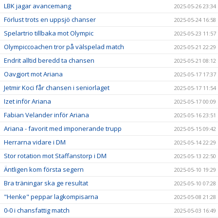
LBK jagar avancemang
2025-05-26 23:34
Förlust trots en uppsjö chanser
2025-05-24 16:58
Spelartrio tillbaka mot Olympic
2025-05-23 11:57
Olympiccoachen tror på välspelad match
2025-05-21 22:29
Endrit alltid beredd ta chansen
2025-05-21 08:12
Oavgjort mot Ariana
2025-05-17 17:37
Jetmir Koci får chansen i seniorlaget
2025-05-17 11:54
Izet inför Ariana
2025-05-17 00:09
Fabian Velander inför Ariana
2025-05-16 23:51
Ariana - favorit med imponerande trupp
2025-05-15 09:42
Herrarna vidare i DM
2025-05-14 22:29
Stor rotation mot Staffanstorp i DM
2025-05-13 22:50
Äntligen kom första segern
2025-05-10 19:29
Bra träningar ska ge resultat
2025-05-10 07:28
"Henke" peppar lagkompisarna
2025-05-08 21:28
0-0 i chansfattig match
2025-05-03 16:49