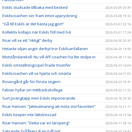
Eskils studsade tillbaka med besked
2026-05-09 20:39
Eskilscoachen ser fram emot uppryckning
2026-05-08 19:32
”Gå till Eskils är det bästa jag gjort”
2026-05-07 22:16
Kollektiv kollaps när Eskils föll med 0-6
2026-05-01 17:24
Roar vill se ett ”riktigt” derby
2026-04-30 20:35
Hetaste viljan avgör derbyt tror Eskilsanfallaren
2026-04-29 14:59
Motståndarekoll: Nu vill ÄFF-coachen ha lite stolpe in
2026-04-28 11:54
Eskils omställningsspel firade triumfer
2026-04-25 16:04
Eskilscoachen vill se hjärta och smärta
2026-04-24 21:03
Rosengård går för första segern
2026-04-23 10:41
Fabian hyllar sin mittbackskollega
2026-04-22 11:33
Surt poängtapp men Eskils imponerande
2026-04-18 20:50
Roar Hansen: ”Jätteutmaning att möta storfavoriten”
2026-04-16 21:11
Eskils keeper inte lättstressad
2026-04-14 13:54
Roar Hansen: ”Detta var en läropeng”
2026-04-11 18:16
Satsande Tvååkers IF en tuff nöt
2026-04-10 14:42