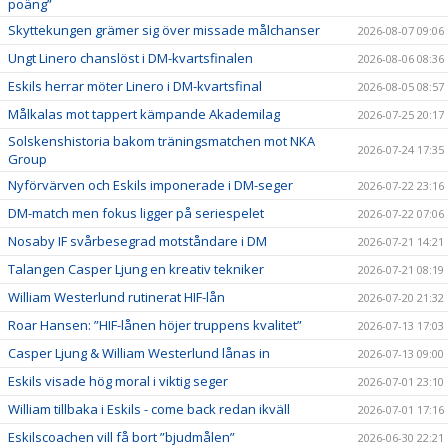
poäng”
Skyttekungen grämer sig över missade målchanser
2026-08-07 09:06
Ungt Linero chanslöst i DM-kvartsfinalen
2026-08-06 08:36
Eskils herrar möter Linero i DM-kvartsfinal
2026-08-05 08:57
Målkalas mot tappert kämpande Akademilag
2026-07-25 20:17
Solskenshistoria bakom träningsmatchen mot NKA
2026-07-24 17:35
Group
Nyförvärven och Eskils imponerade i DM-seger
2026-07-22 23:16
DM-match men fokus ligger på seriespelet
2026-07-22 07:06
Nosaby IF svårbesegrad motståndare i DM
2026-07-21 14:21
Talangen Casper Ljung en kreativ tekniker
2026-07-21 08:19
William Westerlund rutinerat HIF-lån
2026-07-20 21:32
Roar Hansen: ”HIF-lånen höjer truppens kvalitet”
2026-07-13 17:03
Casper Ljung & William Westerlund lånas in
2026-07-13 09:00
Eskils visade hög moral i viktig seger
2026-07-01 23:10
William tillbaka i Eskils - come back redan ikväll
2026-07-01 17:16
Eskilscoachen vill få bort ”bjudmålen”
2026-06-30 22:21