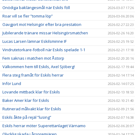
Onödiga baklängesmål när Eskils föll
2026-03-07 17:26
Roar vill se fler ”tomma löp”
2026-03-06 20:06
Oavgjort mot Helsingör efter bra prestation
2026-02-27 22:23
Jubilerande tränare missar Helsingörsmatchen
2026-02-26 16:20
Lucas Larsen lämnar Eskilsminne IF
2026-02-25 19:52
Vindrutetorkare-fotboll när Eskils spelade 1-1
2026-02-21 17:18
Fem saknas i matchen mot Åstorp
2026-02-20 20:16
Välkommen hem till Eskils, Axel Sjöberg!
2026-02-17 19:44
Flera steg framåt för Eskils herrar
2026-02-14 17:14
Inför Lund
2026-02-14 07:25
Lovande mittback klar för Eskils
2026-02-13 18:53
Baker Amer klar för Eskils
2026-02-10 21:40
Rutinerad målvakt klar för Eskils
2026-02-09 21:56
Eskils åkte på rejäl ”lusing”
2026-02-07 16:38
Eskils herrar möter Superettanlaget Värnamo
2026-02-06 20:07
Olycklig skada i årspremiären
2026-01-24 17:25