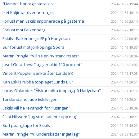
”Hampe” har tagit stora kliv
2024-11-07 19:44
Izet Kaljic tar över herrlaget
2024-10-31 18:14
Förlust men Eskils imponerade på gästerna
2024-10-30 23:14
Förlust mot Falkenberg
2024-10-27 18:17
Eskils - Falkenbergs FF på Harlyckan
2024-10-27 08:43
Sur förlust mot Jönköpings Södra
2024-10-19 19:30
Martin Pringle: ”Vill se en ny stark insats"
2024-10-18 20:06
Josef Getachew: ”Jag ger altid 110 procent"
2024-10-16 21:02
Vincent Poppler sänkte åter Lunds BK
2024-10-12 17:08
Kan Eskils rubba topplaget Lunds BK?
2024-10-11 20:51
Lucas Ohlander: ”Älskar möta topplag på Harlyckan"
2024-10-11 16:12
Torslanda nollade Eskils igen
2024-10-06 20:01
Eskils vill ha revansch för ”lusingen"
2024-10-03 19:36
Elliot Nilsson: ”Jag stressar inte upp mig"
2024-10-03 10:27
Surt poängtapp för Eskils
2024-09-28 16:20
Martin Pringle: ”Vi underskattar inget lag"
2024-09-27 15:07