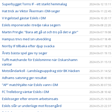
Superbygget Torns IF - ett starkt hemmalag
2024-06-12 13:11
Hat trick av Viktor Åkerman i DM-seger
2024-06-11 22:45
V Ingelstad gästar Eskils i DM
2024-06-10 20:17
Eskils imponerade i tredje raka segern
2024-06-08 22:20
Martin Pringle: ”Bara att gå ut och tro på det vi gör"
2024-06-07 19:08
Hampus trivs med sin utveckling
2024-06-07 18:49
Norrby IF tillbaka efter djup svacka
2024-06-07 18:29
Årets bästa spel gav ny seger
2024-06-01 19:15
Tufft matchande för Eskilsminne när Oskarshamn
2024-05-31 15:13
väntar
Motståndarkoll - Landslagsuppdrag stör BK Häcken
2024-05-31 14:52
Adhams satsning ger resultat
2024-05-30 10:00
”AP” matchhjälte när Eskils vann i DM
2024-05-30 07:55
FC Trelleborg väntar Eskils i DM
2024-05-28 10:42
Eskilsseger efter enorm arbetsinsats
2024-05-25 16:33
Eskils slår ur underläge mot Rosengård
2024-05-23 22:37