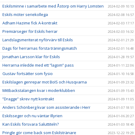
Eskilsminne i samarbete med Åstorp om Harry Lomsten
2024-02-09 10:13
Eskils möter seriekollega
2024-02-08 16:57
Adham Hazime fick A-kontrakt
2024-02-03 17:17
Premiärseger för Eskils herrar
2024-02-03 16:32
Landslagsmeriterat nyförvärv till Eskils
2024-02-01 21:29
Dags för herrarnas första träningsmatch
2024-02-01 16:48
Jonathan Larsson klar för Eskils
2024-01-28 19:57
Herrarna inledde med ett ”lagom” pass
2024-01-11 22:06
Gustav fortsätter som fysio
2024-01-10 16:58
Eskilslagen genrepar mot BoIS och Husqvarna
2024-01-09 23:32
Mittbackstalangen kvar i moderklubben
2024-01-09 15:43
”Dragge” skrev nytt kontrakt
2024-01-09 11:05
Anders Schönberg kvar som assisterande i Herr
2024-01-07 18:51
Eskilsseger och nu väntar Illyrien
2024-01-06 20:27
Kan Eskils försvara Saluttiteln?
2024-01-03 18:40
Pringle gör come back som Eskilstränare
2023-12-22 19:29