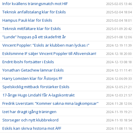
Inför kvällens träningsmatch mot HIF
2025-02-05 13:46
Teknisk anfallstalang klar för Eskils
2025-02-04 18:04
Hampus Pauli klar för Eskils
2025-02-04 18:01
Teknisk mittfältare klar för Eskils
2025-01-09 20:42
”Lunde” hoppas på ett skadefritt år
2025-01-08 12:06
Vincent Poppler: ”Eskils är klubben man lyckas i"
2024-12-19 11:39
Eskilsminne IF säljer Vincent Poppler till Allsvenskan!
2024-12-18 20:00
Endrit Ibishi fortsätter i Eskils
2024-12-13 08:18
Yonathan Getachew lämnar Eskils
2024-12-11 11:41
Harry Lomsten klar för Åstorps FF
2024-12-06 09:33
Spelskicklig mittback förstärker Eskils
2024-12-05 21:21
17-årige Hugo Lindahl får A-lagskontrakt
2024-12-03 21:57
Fredrik Liverstam: ”Kommer sakna mina lagkompisar"
2024-11-28 12:06
Izet har dragit igång träningen
2024-11-19 19:21
Storseger och nytt klubbrekord
2024-11-10 18:54
Eskils kan skriva historia mot ÄFF
2024-11-08 11:16