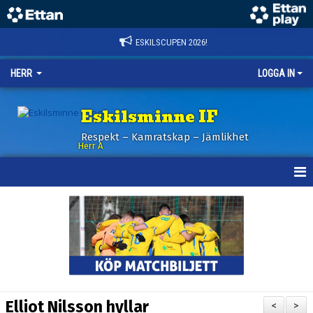
ESKILSCUPEN 2026!
HERR
LOGGA IN
Eskilsminne IF
Respekt – Kamratskap – Jämlikhet
Herr A
HEM
KALENDER
NYHETER
TRUPPEN
Elliot Nilsson hyllar
<
>