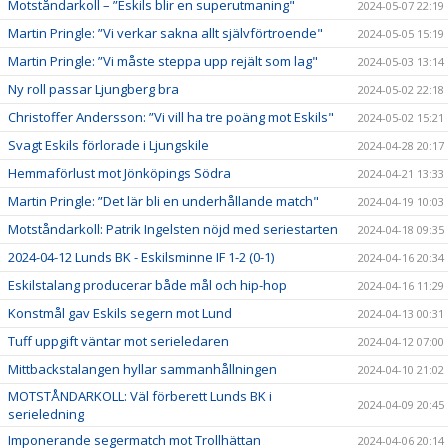
Motståndarkoll – ”Eskils blir en superutmaning"
2024-05-07 22:19
Martin Pringle: ”Vi verkar sakna allt självförtroende"
2024-05-05 15:19
Martin Pringle: ”Vi måste steppa upp rejält som lag"
2024-05-03 13:14
Ny roll passar Ljungberg bra
2024-05-02 22:18
Christoffer Andersson: ”Vi vill ha tre poäng mot Eskils"
2024-05-02 15:21
Svagt Eskils förlorade i Ljungskile
2024-04-28 20:17
Hemmaförlust mot Jönköpings Södra
2024-04-21 13:33
Martin Pringle: ”Det lär bli en underhållande match"
2024-04-19 10:03
Motståndarkoll: Patrik Ingelsten nöjd med seriestarten
2024-04-18 09:35
2024-04-12 Lunds BK - Eskilsminne IF 1-2 (0-1)
2024-04-16 20:34
Eskilstalang producerar både mål och hip-hop
2024-04-16 11:29
Konstmål gav Eskils segern mot Lund
2024-04-13 00:31
Tuff uppgift väntar mot serieledaren
2024-04-12 07:00
Mittbackstalangen hyllar sammanhållningen
2024-04-10 21:02
MOTSTÅNDARKOLL: Väl förberett Lunds BK i
2024-04-09 20:45
serieledning
Imponerande segermatch mot Trollhättan
2024-04-06 20:14