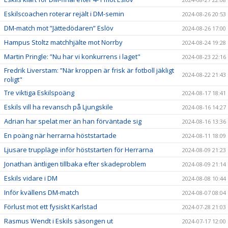
Eskilscoachen roterar rejält i DM-semin
2024-08-26 20:53
DM-match mot ”Jättedödaren” Eslöv
2024-08-26 17:00
Hampus Stoltz matchhjälte mot Norrby
2024-08-24 19:28
Martin Pringle: ”Nu har vi konkurrens i laget"
2024-08-23 22:16
Fredrik Liverstam: ”När kroppen är frisk är fotboll jäkligt
2024-08-22 21:43
roligt"
Tre viktiga Eskilspoäng
2024-08-17 18:41
Eskils vill ha revansch på Ljungskile
2024-08-16 14:27
Adrian har spelat mer än han förväntade sig
2024-08-16 13:36
En poäng när herrarna höststartade
2024-08-11 18:09
Ljusare truppläge inför höststarten för Herrarna
2024-08-09 21:23
Jonathan äntligen tillbaka efter skadeproblem
2024-08-09 21:14
Eskils vidare i DM
2024-08-08 10:44
Inför kvällens DM-match
2024-08-07 08:04
Förlust mot ett fysiskt Karlstad
2024-07-28 21:03
Rasmus Wendt i Eskils säsongen ut
2024-07-17 12:00