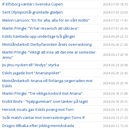
IF Elfsborg väntar i Svenska Cupen
2024-07-09 18:35
Sent Olympicmål grumlade glädjen
2024-07-03 23:03
Melvin Larsson: "En för alla, alla för en vårt motto"
2024-07-02 11:41
Martin Pringle: ”Vi har revansch att utkräva"
2024-07-01 20:45
Eskils hämtade upp underläge två gånger
2024-06-29 22:13
Motståndarkoll: Derbyfavoriten årets överraskning
2024-06-28 21:50
Martin Pringle: ”Viktigt att inse att det inte är semester
2024-06-27 20:18
ännu"
Jiu jitsu nycken till ”Andys” styrka
2024-06-25 20:08
Eskils jagade bort ”Arianaspöket"
2024-06-20 22:42
Motståndarkoll: Ariana vill förlänga segerraden mot
2024-06-19 20:18
Eskils
Martin Pringle: ”Tre viktiga kodord mot Ariana"
2024-06-18 21:08
Endrit Ibishi - ”hjälpgumman” som tänker på laget
2024-06-18 20:51
Heroisk insats gav Eskils poäng mot Torn
2024-06-14 21:55
Svår match väntar mot överraskningen Torns IF
2024-06-13 21:23
Dragos tillbaka efter jobbig meniskskada
2024-06-12 13:26