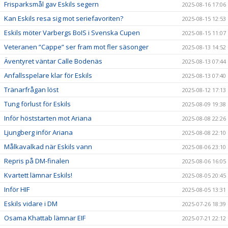
Frisparksmål gav Eskils segern
2025-08-16 17:06
Kan Eskils resa sig mot seriefavoriten?
2025-08-15 12:53
Eskils möter Varbergs BoIS i Svenska Cupen
2025-08-15 11:07
Veteranen ”Cappe” ser fram mot fler säsonger
2025-08-13 14:52
Äventyret väntar Calle Bodenäs
2025-08-13 07:44
Anfallsspelare klar för Eskils
2025-08-13 07:40
Tränarfrågan löst
2025-08-12 17:13
Tung förlust för Eskils
2025-08-09 19:38
Inför höststarten mot Ariana
2025-08-08 22:26
Ljungberg inför Ariana
2025-08-08 22:10
Målkavalkad när Eskils vann
2025-08-06 23:10
Repris på DM-finalen
2025-08-06 16:05
Kvartett lämnar Eskils!
2025-08-05 20:45
Inför HIF
2025-08-05 13:31
Eskils vidare i DM
2025-07-26 18:39
Osama Khattab lämnar EIF
2025-07-21 22:12