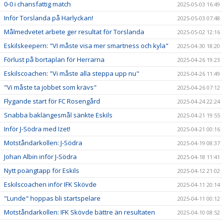
0-0 i chansfattig match
2025-05-03 16:49
Inför Torslanda på Harlyckan!
2025-05-03 07:48
Målmedvetet arbete ger resultat för Torslanda
2025-05-02 12:16
Eskilskeepern: "VI måste visa mer smartness och kyla"
2025-04-30 18:20
Förlust på bortaplan för Herrarna
2025-04-26 19:23
Eskilscoachen: "Vi måste alla steppa upp nu"
2025-04-26 11:49
"Vi måste ta jobbet som krävs"
2025-04-26 07:12
Flygande start för FC Rosengård
2025-04-24 22:24
Snabba baklängesmål sänkte Eskils
2025-04-21 19:55
Inför J-Södra med Izet!
2025-04-21 00:16
Motståndarkollen: J-Södra
2025-04-19 08:37
Johan Albin inför J-Södra
2025-04-18 11:41
Nytt poängtapp för Eskils
2025-04-12 21:02
Eskilscoachen inför IFK Skövde
2025-04-11 20:14
"Lunde" hoppas bli startspelare
2025-04-11 00:12
Motståndarkollen: IFK Skövde bättre än resultaten
2025-04-10 08:52