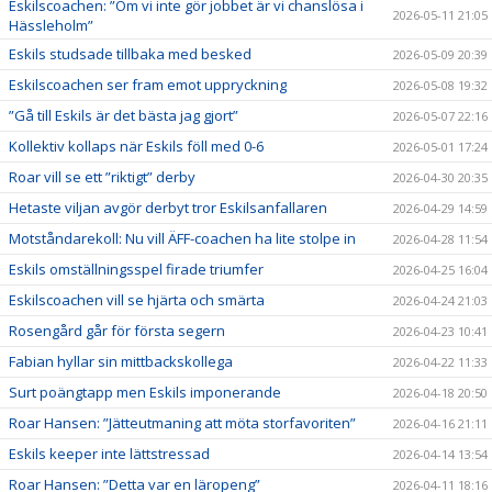
Eskilscoachen: ”Om vi inte gör jobbet är vi chanslösa i
2026-05-11 21:05
Hässleholm”
Eskils studsade tillbaka med besked
2026-05-09 20:39
Eskilscoachen ser fram emot uppryckning
2026-05-08 19:32
”Gå till Eskils är det bästa jag gjort”
2026-05-07 22:16
Kollektiv kollaps när Eskils föll med 0-6
2026-05-01 17:24
Roar vill se ett ”riktigt” derby
2026-04-30 20:35
Hetaste viljan avgör derbyt tror Eskilsanfallaren
2026-04-29 14:59
Motståndarekoll: Nu vill ÄFF-coachen ha lite stolpe in
2026-04-28 11:54
Eskils omställningsspel firade triumfer
2026-04-25 16:04
Eskilscoachen vill se hjärta och smärta
2026-04-24 21:03
Rosengård går för första segern
2026-04-23 10:41
Fabian hyllar sin mittbackskollega
2026-04-22 11:33
Surt poängtapp men Eskils imponerande
2026-04-18 20:50
Roar Hansen: ”Jätteutmaning att möta storfavoriten”
2026-04-16 21:11
Eskils keeper inte lättstressad
2026-04-14 13:54
Roar Hansen: ”Detta var en läropeng”
2026-04-11 18:16