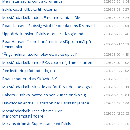
Melvin Larssons kontrakt förlängs
2026-05-26 16:54
Eskils coach tillbaka till rötterna
2026-05-26 12:27
Motståndarkoll: Laddat Furulund väntar i DM
2026-05-25 15:29
Roar Hansens Stidsvig värd för onsdagens DM-match
2026-05-25 12:08
Upprörda känslor i Eskils efter straffavgörande
2026-05-22 21:46
Roar Hansen: ”Lund har ännu inte släppt in mål på
2026-05-21 16:30
hemmaplan”
”Ängelholmsmatchen blev ett wake up call”
2026-05-20 14:13
Motståndarkoll: Lunds BK:s coach nöjd med starten
2026-05-20 11:02
Sen kvittering räddade dagen
2026-05-17 21:02
Roar imponerad av Skövde AIK
2026-05-16 18:21
Motståndarkoll - Skövde AIK fortfarande obesegrat
2026-05-16 08:18
Bakers klubbval bättre än han kunde önska sig
2026-05-15 17:03
Hat-trick av André Gustafson när Eskils briljerade
2026-05-13 21:48
Motståndarkoll: Hässleholms IF en
2026-05-12 20:55
mardrömsmotståndare
Melvins dröm är Superettan med Eskils
2026-05-12 19:26