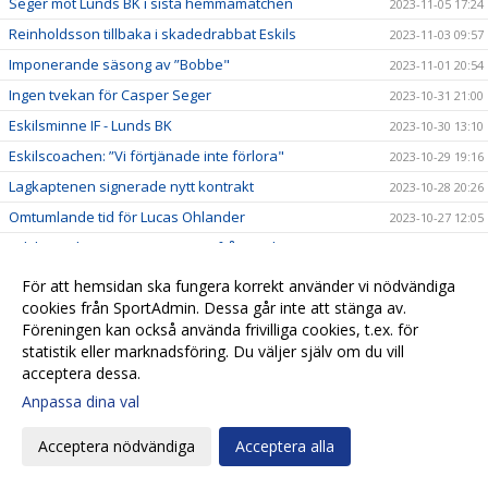
Seger mot Lunds BK i sista hemmamatchen
2023-11-05 17:24
Reinholdsson tillbaka i skadedrabbat Eskils
2023-11-03 09:57
Imponerande säsong av ”Bobbe"
2023-11-01 20:54
Ingen tvekan för Casper Seger
2023-10-31 21:00
Eskilsminne IF - Lunds BK
2023-10-30 13:10
Eskilscoachen: ”Vi förtjänade inte förlora"
2023-10-29 19:16
Lagkaptenen signerade nytt kontrakt
2023-10-28 20:26
Omtumlande tid för Lucas Ohlander
2023-10-27 12:05
Eskilscoachen: ”Hoppas räta ut frågetecken"
2023-10-26 22:58
Josef Getachew fortsätter i Eskils
2023-10-25 09:50
För att hemsidan ska fungera korrekt använder vi nödvändiga
cookies från SportAdmin. Dessa går inte att stänga av.
Falkenbergs FF - Eskilsminne IF
2023-10-23 12:30
Föreningen kan också använda frivilliga cookies, t.ex. för
Ineffektivt Eskils föll igen
2023-10-21 21:30
statistik eller marknadsföring. Du väljer själv om du vill
Eskilscoachen varnar för Ahlafors motivation
2023-10-20 11:36
acceptera dessa.
Lamin Sarr: ”Nyttigt för mig att spela i Eskils"
Anpassa dina val
2023-10-18 22:21
Eskilsminne IF - Ahlafors IF
2023-10-16 15:18
Acceptera nödvändiga
Acceptera alla
Eskils bröt förlustsviten
2023-10-15 16:04