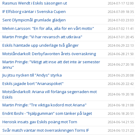
Rasmus Wendt i Eskils säsongen ut
2024-07-17 12:00
IF Elfsborg väntar i Svenska Cupen
2024-07-09 18:35
Sent Olympicmål grumlade glädjen
2024-07-03 23:03
Melvin Larsson: "En för alla, alla för en vårt motto"
2024-07-02 11:41
Martin Pringle: ”Vi har revansch att utkräva"
2024-07-01 20:45
Eskils hämtade upp underläge två gånger
2024-06-29 22:13
Motståndarkoll: Derbyfavoriten årets överraskning
2024-06-28 21:50
Martin Pringle: ”Viktigt att inse att det inte är semester
2024-06-27 20:18
ännu"
Jiu jitsu nycken till ”Andys” styrka
2024-06-25 20:08
Eskils jagade bort ”Arianaspöket"
2024-06-20 22:42
Motståndarkoll: Ariana vill förlänga segerraden mot
2024-06-19 20:18
Eskils
Martin Pringle: ”Tre viktiga kodord mot Ariana"
2024-06-18 21:08
Endrit Ibishi - ”hjälpgumman” som tänker på laget
2024-06-18 20:51
Heroisk insats gav Eskils poäng mot Torn
2024-06-14 21:55
Svår match väntar mot överraskningen Torns IF
2024-06-13 21:23