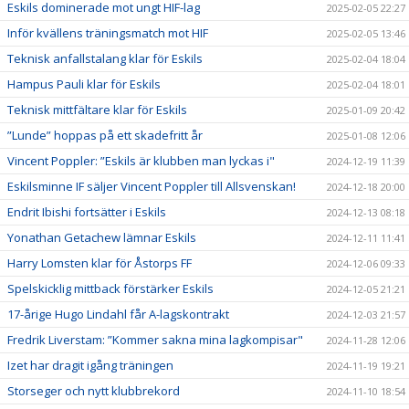
Eskils dominerade mot ungt HIF-lag
2025-02-05 22:27
Inför kvällens träningsmatch mot HIF
2025-02-05 13:46
Teknisk anfallstalang klar för Eskils
2025-02-04 18:04
Hampus Pauli klar för Eskils
2025-02-04 18:01
Teknisk mittfältare klar för Eskils
2025-01-09 20:42
”Lunde” hoppas på ett skadefritt år
2025-01-08 12:06
Vincent Poppler: ”Eskils är klubben man lyckas i"
2024-12-19 11:39
Eskilsminne IF säljer Vincent Poppler till Allsvenskan!
2024-12-18 20:00
Endrit Ibishi fortsätter i Eskils
2024-12-13 08:18
Yonathan Getachew lämnar Eskils
2024-12-11 11:41
Harry Lomsten klar för Åstorps FF
2024-12-06 09:33
Spelskicklig mittback förstärker Eskils
2024-12-05 21:21
17-årige Hugo Lindahl får A-lagskontrakt
2024-12-03 21:57
Fredrik Liverstam: ”Kommer sakna mina lagkompisar"
2024-11-28 12:06
Izet har dragit igång träningen
2024-11-19 19:21
Storseger och nytt klubbrekord
2024-11-10 18:54