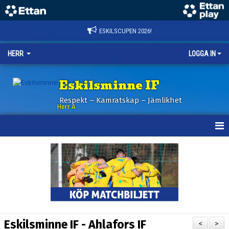
ESKILSCUPEN 2026!
HERR
LOGGA IN
Eskilsminne IF
Respekt – Kamratskap – Jämlikhet
Herr A
HEM
KALENDER
NYHETER
TRUPPEN
Eskilsminne IF - Ahlafors IF
<
>