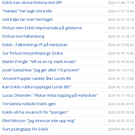
Eskils kan skriva historia mot ÄFF
2024-11-08 11:16
”Hampe” har tagit stora kliv
2024-11-07 19:44
Izet Kaljic tar över herrlaget
2024-10-31 18:14
Förlust men Eskils imponerade på gästerna
2024-10-30 23:14
Förlust mot Falkenberg
2024-10-27 18:17
Eskils - Falkenbergs FF på Harlyckan
2024-10-27 08:43
Sur förlust mot Jönköpings Södra
2024-10-19 19:30
Martin Pringle: ”Vill se en ny stark insats"
2024-10-18 20:06
Josef Getachew: ”Jag ger altid 110 procent"
2024-10-16 21:02
Vincent Poppler sänkte åter Lunds BK
2024-10-12 17:08
Kan Eskils rubba topplaget Lunds BK?
2024-10-11 20:51
Lucas Ohlander: ”Älskar möta topplag på Harlyckan"
2024-10-11 16:12
Torslanda nollade Eskils igen
2024-10-06 20:01
Eskils vill ha revansch för ”lusingen"
2024-10-03 19:36
Elliot Nilsson: ”Jag stressar inte upp mig"
2024-10-03 10:27
Surt poängtapp för Eskils
2024-09-28 16:20