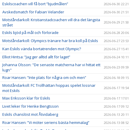
Eskilscoachen vill få bort ”bjudmålen”
2026-06-30 22:21
Avskedsmatch för Fabian Velander
2026-06-30 21:51
Motståndarkoll: Kristianstadcoachen vill dra det längsta
2026-06-29 21:50
strået
Eskils bjöd på mål och förlorade
2026-06-28 20:06
Motståndarkoll: Olympics tränare har bra koll på Eskils
2026-06-27 23:53
Kan Eskils vända bortatrenden mot Olympic?
2026-06-27 15:41
Elliot Hintsa: ”Jag ger alltid allt för laget”
2026-06-24 10:11
Johanna Olsson: "De senaste matcherna har vi hittat ett
2026-06-23 09:59
lugn"
Roar Hansen: ”Inte plats för några om och men”
2026-06-18 09:15
Motståndarkoll: FC Trollhättan hoppas spelet lossnar
2026-06-17 19:54
mot Eskils
Max Eriksson klar för Eskils
2026-06-17 17:01
Livet leker för Henke Bengtsson
2026-06-17 09:12
Eskils chanslöst mot Åtvidaberg
2026-06-13 20:11
Roar Hansen: ”Vi möter seriens bästa hemmalag”
2026-06-13 08:52