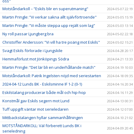
oss"
Motståndarkoll – ”Eskils blir en superutmaning"
2024-05-07 22:19
Martin Pringle: ”Vi verkar sakna allt självförtroende"
2024-05-05 15:19
Martin Pringle: ”Vi måste steppa upp rejält som lag"
2024-05-03 13:14
Ny roll passar Ljungberg bra
2024-05-02 22:18
Christoffer Andersson: ”Vi vill ha tre poäng mot Eskils"
2024-05-02 15:21
Svagt Eskils förlorade i Ljungskile
2024-04-28 20:17
Hemmaförlust mot Jönköpings Södra
2024-04-21 13:33
Martin Pringle: ”Det lär bli en underhållande match"
2024-04-19 10:03
Motståndarkoll: Patrik Ingelsten nöjd med seriestarten
2024-04-18 09:35
2024-04-12 Lunds BK - Eskilsminne IF 1-2 (0-1)
2024-04-16 20:34
Eskilstalang producerar både mål och hip-hop
2024-04-16 11:29
Konstmål gav Eskils segern mot Lund
2024-04-13 00:31
Tuff uppgift väntar mot serieledaren
2024-04-12 07:00
Mittbackstalangen hyllar sammanhållningen
2024-04-10 21:02
MOTSTÅNDARKOLL: Väl förberett Lunds BK i
2024-04-09 20:45
serieledning