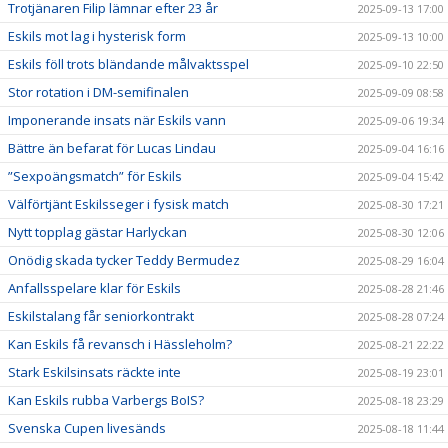
Trotjänaren Filip lämnar efter 23 år
2025-09-13 17:00
Eskils mot lag i hysterisk form
2025-09-13 10:00
Eskils föll trots bländande målvaktsspel
2025-09-10 22:50
Stor rotation i DM-semifinalen
2025-09-09 08:58
Imponerande insats när Eskils vann
2025-09-06 19:34
Bättre än befarat för Lucas Lindau
2025-09-04 16:16
”Sexpoängsmatch” för Eskils
2025-09-04 15:42
Välförtjänt Eskilsseger i fysisk match
2025-08-30 17:21
Nytt topplag gästar Harlyckan
2025-08-30 12:06
Onödig skada tycker Teddy Bermudez
2025-08-29 16:04
Anfallsspelare klar för Eskils
2025-08-28 21:46
Eskilstalang får seniorkontrakt
2025-08-28 07:24
Kan Eskils få revansch i Hässleholm?
2025-08-21 22:22
Stark Eskilsinsats räckte inte
2025-08-19 23:01
Kan Eskils rubba Varbergs BoIS?
2025-08-18 23:29
Svenska Cupen livesänds
2025-08-18 11:44