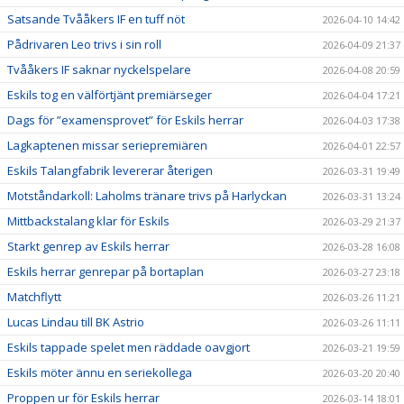
Satsande Tvååkers IF en tuff nöt
2026-04-10 14:42
Pådrivaren Leo trivs i sin roll
2026-04-09 21:37
Tvååkers IF saknar nyckelspelare
2026-04-08 20:59
Eskils tog en välförtjänt premiärseger
2026-04-04 17:21
Dags för ”examensprovet” för Eskils herrar
2026-04-03 17:38
Lagkaptenen missar seriepremiären
2026-04-01 22:57
Eskils Talangfabrik levererar återigen
2026-03-31 19:49
Motståndarkoll: Laholms tränare trivs på Harlyckan
2026-03-31 13:24
Mittbackstalang klar för Eskils
2026-03-29 21:37
Starkt genrep av Eskils herrar
2026-03-28 16:08
Eskils herrar genrepar på bortaplan
2026-03-27 23:18
Matchflytt
2026-03-26 11:21
Lucas Lindau till BK Astrio
2026-03-26 11:11
Eskils tappade spelet men räddade oavgjort
2026-03-21 19:59
Eskils möter ännu en seriekollega
2026-03-20 20:40
Proppen ur för Eskils herrar
2026-03-14 18:01