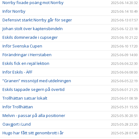
Norrby fixade poäng mot Norrby
2025-06-14 20:32
Inför Norrby
2025-06-14 10:49
Defensivt starkt Norrby går för seger
2025-06-13 07:57
Johan stolt över kaptensbindeln
2025-06-12 23:18
Eskils dominerade i cupseger
2025-06-10 21:22
Inför Svenska Cupen
2025-06-10 17:20
Förändringar i Herrstaben
2025-06-09 14:00
Eskils fick en rejäl lektion
2025-06-06 22:30
Inför Eskils - ÄFF
2025-06-06 08:00
”Granen” missnöjd med utdelningen
2025-06-05 22:19
Eskils tappade segern på övertid
2025-06-01 21:25
Trollhättan satsar lokalt
2025-06-01 08:59
Inför Trollhättan
2025-05-31 15:55
Melvin - passar på alla positioner
2025-05-30 20:51
Oavgjort i Lund
2025-05-28 23:20
Hugo har fått sitt genombrott i år
2025-05-28 07:40