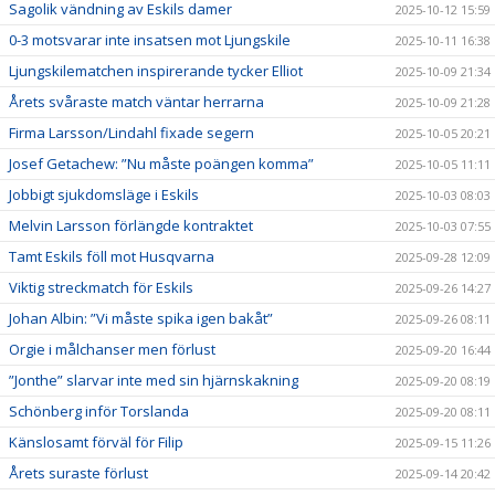
Sagolik vändning av Eskils damer
2025-10-12 15:59
0-3 motsvarar inte insatsen mot Ljungskile
2025-10-11 16:38
Ljungskilematchen inspirerande tycker Elliot
2025-10-09 21:34
Årets svåraste match väntar herrarna
2025-10-09 21:28
Firma Larsson/Lindahl fixade segern
2025-10-05 20:21
Josef Getachew: ”Nu måste poängen komma”
2025-10-05 11:11
Jobbigt sjukdomsläge i Eskils
2025-10-03 08:03
Melvin Larsson förlängde kontraktet
2025-10-03 07:55
Tamt Eskils föll mot Husqvarna
2025-09-28 12:09
Viktig streckmatch för Eskils
2025-09-26 14:27
Johan Albin: ”Vi måste spika igen bakåt”
2025-09-26 08:11
Orgie i målchanser men förlust
2025-09-20 16:44
”Jonthe” slarvar inte med sin hjärnskakning
2025-09-20 08:19
Schönberg inför Torslanda
2025-09-20 08:11
Känslosamt förväl för Filip
2025-09-15 11:26
Årets suraste förlust
2025-09-14 20:42