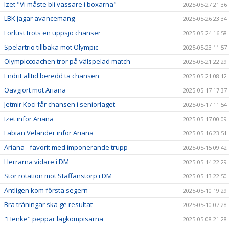
Izet "Vi måste bli vassare i boxarna"
2025-05-27 21:36
LBK jagar avancemang
2025-05-26 23:34
Förlust trots en uppsjö chanser
2025-05-24 16:58
Spelartrio tillbaka mot Olympic
2025-05-23 11:57
Olympiccoachen tror på välspelad match
2025-05-21 22:29
Endrit alltid beredd ta chansen
2025-05-21 08:12
Oavgjort mot Ariana
2025-05-17 17:37
Jetmir Koci får chansen i seniorlaget
2025-05-17 11:54
Izet inför Ariana
2025-05-17 00:09
Fabian Velander inför Ariana
2025-05-16 23:51
Ariana - favorit med imponerande trupp
2025-05-15 09:42
Herrarna vidare i DM
2025-05-14 22:29
Stor rotation mot Staffanstorp i DM
2025-05-13 22:50
Äntligen kom första segern
2025-05-10 19:29
Bra träningar ska ge resultat
2025-05-10 07:28
"Henke" peppar lagkompisarna
2025-05-08 21:28