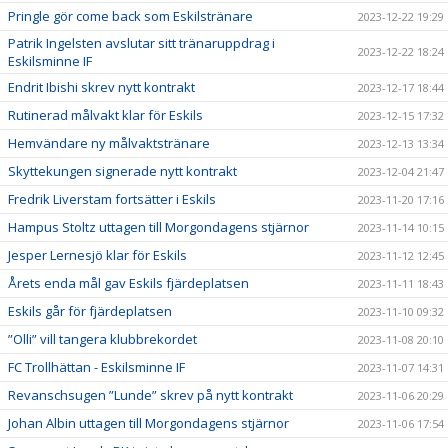
Pringle gör come back som Eskilstränare
2023-12-22 19:29
Patrik Ingelsten avslutar sitt tränaruppdrag i
2023-12-22 18:24
Eskilsminne IF
Endrit Ibishi skrev nytt kontrakt
2023-12-17 18:44
Rutinerad målvakt klar för Eskils
2023-12-15 17:32
Hemvändare ny målvaktstränare
2023-12-13 13:34
Skyttekungen signerade nytt kontrakt
2023-12-04 21:47
Fredrik Liverstam fortsätter i Eskils
2023-11-20 17:16
Hampus Stoltz uttagen till Morgondagens stjärnor
2023-11-14 10:15
Jesper Lernesjö klar för Eskils
2023-11-12 12:45
Årets enda mål gav Eskils fjärdeplatsen
2023-11-11 18:43
Eskils går för fjärdeplatsen
2023-11-10 09:32
”Olli” vill tangera klubbrekordet
2023-11-08 20:10
FC Trollhättan - Eskilsminne IF
2023-11-07 14:31
Revanschsugen ”Lunde” skrev på nytt kontrakt
2023-11-06 20:29
Johan Albin uttagen till Morgondagens stjärnor
2023-11-06 17:54