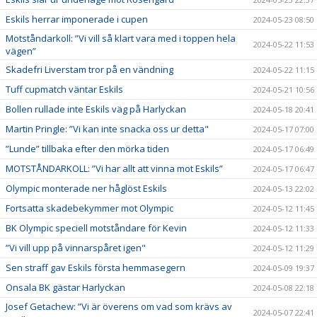
Eskils herrar imponerade i cupen
2024-05-23 08:50
Motståndarkoll: ”Vi vill så klart vara med i toppen hela
2024-05-22 11:53
vägen”
Skadefri Liverstam tror på en vändning
2024-05-22 11:15
Tuff cupmatch väntar Eskils
2024-05-21 10:56
Bollen rullade inte Eskils väg på Harlyckan
2024-05-18 20:41
Martin Pringle: ”Vi kan inte snacka oss ur detta"
2024-05-17 07:00
”Lunde” tillbaka efter den mörka tiden
2024-05-17 06:49
MOTSTÅNDARKOLL: ”Vi har allt att vinna mot Eskils”
2024-05-17 06:47
Olympic monterade ner håglöst Eskils
2024-05-13 22:02
Fortsatta skadebekymmer mot Olympic
2024-05-12 11:45
BK Olympic speciell motståndare för Kevin
2024-05-12 11:33
”Vi vill upp på vinnarspåret igen"
2024-05-12 11:29
Sen straff gav Eskils första hemmasegern
2024-05-09 19:37
Onsala BK gästar Harlyckan
2024-05-08 22:18
Josef Getachew: ”Vi är överens om vad som krävs av
2024-05-07 22:41