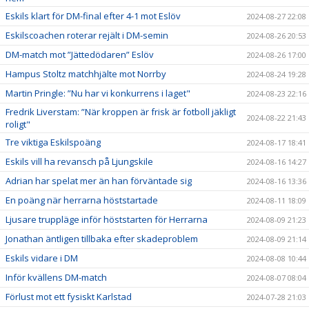
Eskils klart för DM-final efter 4-1 mot Eslöv
2024-08-27 22:08
Eskilscoachen roterar rejält i DM-semin
2024-08-26 20:53
DM-match mot ”Jättedödaren” Eslöv
2024-08-26 17:00
Hampus Stoltz matchhjälte mot Norrby
2024-08-24 19:28
Martin Pringle: ”Nu har vi konkurrens i laget"
2024-08-23 22:16
Fredrik Liverstam: ”När kroppen är frisk är fotboll jäkligt
2024-08-22 21:43
roligt"
Tre viktiga Eskilspoäng
2024-08-17 18:41
Eskils vill ha revansch på Ljungskile
2024-08-16 14:27
Adrian har spelat mer än han förväntade sig
2024-08-16 13:36
En poäng när herrarna höststartade
2024-08-11 18:09
Ljusare truppläge inför höststarten för Herrarna
2024-08-09 21:23
Jonathan äntligen tillbaka efter skadeproblem
2024-08-09 21:14
Eskils vidare i DM
2024-08-08 10:44
Inför kvällens DM-match
2024-08-07 08:04
Förlust mot ett fysiskt Karlstad
2024-07-28 21:03