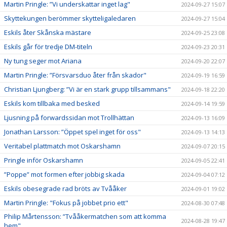
Martin Pringle: ”Vi underskattar inget lag"
2024-09-27 15:07
Skyttekungen berömmer skytteligaledaren
2024-09-27 15:04
Eskils åter Skånska mästare
2024-09-25 23:08
Eskils går för tredje DM-titeln
2024-09-23 20:31
Ny tung seger mot Ariana
2024-09-20 22:07
Martin Pringle: ”Försvarsduo åter från skador"
2024-09-19 16:59
Christian Ljungberg: ”Vi är en stark grupp tillsammans"
2024-09-18 22:20
Eskils kom tillbaka med besked
2024-09-14 19:59
Ljusning på forwardssidan mot Trollhättan
2024-09-13 16:09
Jonathan Larsson: ”Öppet spel inget för oss"
2024-09-13 14:13
Veritabel plattmatch mot Oskarshamn
2024-09-07 20:15
Pringle inför Oskarshamn
2024-09-05 22:41
”Poppe” mot formen efter jobbig skada
2024-09-04 07:12
Eskils obesegrade rad bröts av Tvååker
2024-09-01 19:02
Martin Pringle: "Fokus på jobbet prio ett"
2024-08-30 07:48
Philip Mårtensson: ”Tvååkermatchen som att komma
2024-08-28 19:47
hem"