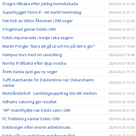
Dragos tillbaka efter jobbig meniskskada
2024-06-12 13:26
Superbygget Torns IF - ett starkt hemmalag
2024-06-12 13:11
Hat trick av Viktor Åkerman i DM-seger
2024-06-11 22:45
V Ingelstad gästar Eskils i DM
2024-06-10 20:17
Eskils imponerade i tredje raka segern
2024-06-08 22:20
Martin Pringle: ”Bara att gå ut och tro på det vi gör"
2024-06-07 19:08
Hampus trivs med sin utveckling
2024-06-07 18:49
Norrby IF tillbaka efter djup svacka
2024-06-07 18:29
Årets bästa spel gav ny seger
2024-06-01 19:15
Tufft matchande för Eskilsminne när Oskarshamn
2024-05-31 15:13
väntar
Motståndarkoll - Landslagsuppdrag stör BK Häcken
2024-05-31 14:52
Adhams satsning ger resultat
2024-05-30 10:00
”AP” matchhjälte när Eskils vann i DM
2024-05-30 07:55
FC Trelleborg väntar Eskils i DM
2024-05-28 10:42
Eskilsseger efter enorm arbetsinsats
2024-05-25 16:33
Eskils slår ur underläge mot Rosengård
2024-05-23 22:37