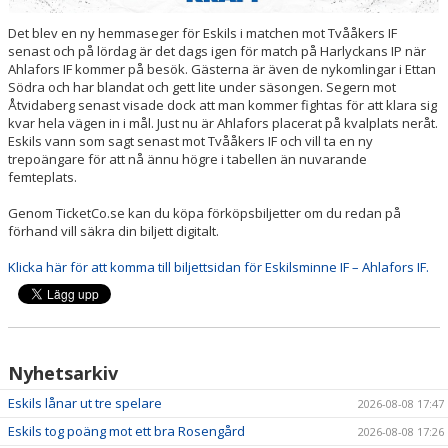
Det blev en ny hemmaseger för Eskils i matchen mot Tvååkers IF
senast och på lördag är det dags igen för match på Harlyckans IP när
Ahlafors IF kommer på besök. Gästerna är även de nykomlingar i Ettan
Södra och har blandat och gett lite under säsongen. Segern mot
Åtvidaberg senast visade dock att man kommer fightas för att klara sig
kvar hela vägen in i mål. Just nu är Ahlafors placerat på kvalplats neråt.
Eskils vann som sagt senast mot Tvååkers IF och vill ta en ny
trepoängare för att nå ännu högre i tabellen än nuvarande
femteplats.
Genom TicketCo.se kan du köpa förköpsbiljetter om du redan på
förhand vill säkra din biljett digitalt.
Klicka här för att komma till biljettsidan för Eskilsminne IF – Ahlafors IF.
Nyhetsarkiv
Eskils lånar ut tre spelare
2026-08-08 17:47
Eskils tog poäng mot ett bra Rosengård
2026-08-08 17:26