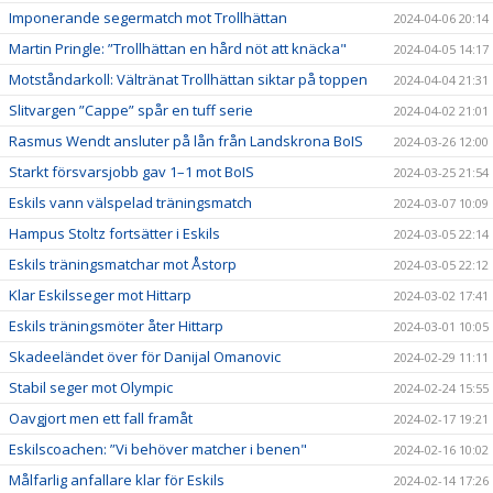
Imponerande segermatch mot Trollhättan
2024-04-06 20:14
Martin Pringle: ”Trollhättan en hård nöt att knäcka"
2024-04-05 14:17
Motståndarkoll: Vältränat Trollhättan siktar på toppen
2024-04-04 21:31
Slitvargen ”Cappe” spår en tuff serie
2024-04-02 21:01
Rasmus Wendt ansluter på lån från Landskrona BoIS
2024-03-26 12:00
Starkt försvarsjobb gav 1–1 mot BoIS
2024-03-25 21:54
Eskils vann välspelad träningsmatch
2024-03-07 10:09
Hampus Stoltz fortsätter i Eskils
2024-03-05 22:14
Eskils träningsmatchar mot Åstorp
2024-03-05 22:12
Klar Eskilsseger mot Hittarp
2024-03-02 17:41
Eskils träningsmöter åter Hittarp
2024-03-01 10:05
Skadeeländet över för Danijal Omanovic
2024-02-29 11:11
Stabil seger mot Olympic
2024-02-24 15:55
Oavgjort men ett fall framåt
2024-02-17 19:21
Eskilscoachen: ”Vi behöver matcher i benen"
2024-02-16 10:02
Målfarlig anfallare klar för Eskils
2024-02-14 17:26