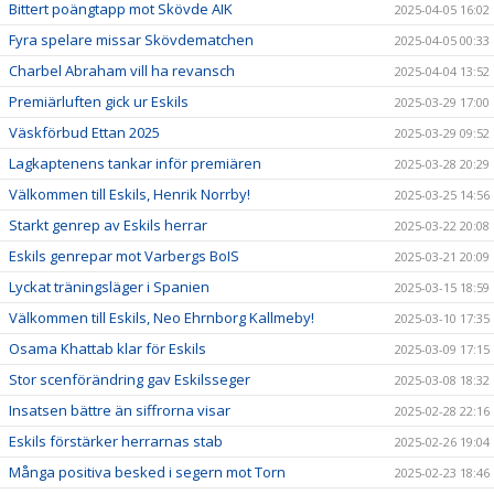
Bittert poängtapp mot Skövde AIK
2025-04-05 16:02
Fyra spelare missar Skövdematchen
2025-04-05 00:33
Charbel Abraham vill ha revansch
2025-04-04 13:52
Premiärluften gick ur Eskils
2025-03-29 17:00
Väskförbud Ettan 2025
2025-03-29 09:52
Lagkaptenens tankar inför premiären
2025-03-28 20:29
Välkommen till Eskils, Henrik Norrby!
2025-03-25 14:56
Starkt genrep av Eskils herrar
2025-03-22 20:08
Eskils genrepar mot Varbergs BoIS
2025-03-21 20:09
Lyckat träningsläger i Spanien
2025-03-15 18:59
Välkommen till Eskils, Neo Ehrnborg Kallmeby!
2025-03-10 17:35
Osama Khattab klar för Eskils
2025-03-09 17:15
Stor scenförändring gav Eskilsseger
2025-03-08 18:32
Insatsen bättre än siffrorna visar
2025-02-28 22:16
Eskils förstärker herrarnas stab
2025-02-26 19:04
Många positiva besked i segern mot Torn
2025-02-23 18:46