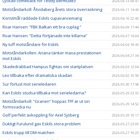
Lyckad comeback för Teddy Bermudez
2026-06-13 08:47
Motståndarkoll: Åtvidaberg årets stora överraskning
2026-06-11 14:46
Konstmål räddade Eskils cupavancemang
2026-06-10 22:43
Roar Hansen: ”FBK Balkan ett bra cuplag ”
2026-06-09 17:44
Roar Hansen: ”Detta förtjänade inte killarna”
2026-06-07 16:04
Ny tuff motståndare för Eskils
2026-06-06 18:45
Motståndarkollen: Ariana tänker maxa prestationen
2026-06-04 21:34
mot Eskils
Skadedrabbad Hampus fightas om startplatsen
2026-06-03 12:04
Leo tillbaka efter dramatiska skadan
2026-06-02 10:59
Sur förlust mot serieledaren
2026-05-30 17:58
Kan Eskils studsa tillbaka mot serieledarna?
2026-05-29 23:33
Motståndarkoll: ”Granen” hoppas TFF är ut sin
2026-05-29 14:52
formsvacka nu
Golf perfekt avkoppling för Axel Sjöberg
2026-05-29 10:17
Duktigt Furulund gav Eskils stora problem
2026-05-27 23:09
Eskils trupp till DM-matchen
2026-05-27 10:23