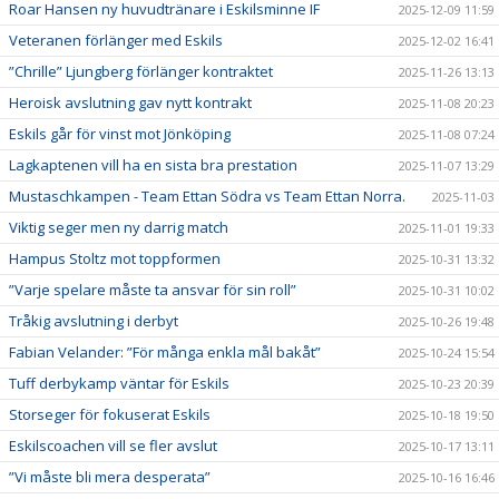
Roar Hansen ny huvudtränare i Eskilsminne IF
2025-12-09 11:59
Veteranen förlänger med Eskils
2025-12-02 16:41
”Chrille” Ljungberg förlänger kontraktet
2025-11-26 13:13
Heroisk avslutning gav nytt kontrakt
2025-11-08 20:23
Eskils går för vinst mot Jönköping
2025-11-08 07:24
Lagkaptenen vill ha en sista bra prestation
2025-11-07 13:29
Mustaschkampen - Team Ettan Södra vs Team Ettan Norra.
2025-11-03
Viktig seger men ny darrig match
2025-11-01 19:33
Hampus Stoltz mot toppformen
2025-10-31 13:32
”Varje spelare måste ta ansvar för sin roll”
2025-10-31 10:02
Tråkig avslutning i derbyt
2025-10-26 19:48
Fabian Velander: ”För många enkla mål bakåt”
2025-10-24 15:54
Tuff derbykamp väntar för Eskils
2025-10-23 20:39
Storseger för fokuserat Eskils
2025-10-18 19:50
Eskilscoachen vill se fler avslut
2025-10-17 13:11
”Vi måste bli mera desperata”
2025-10-16 16:46