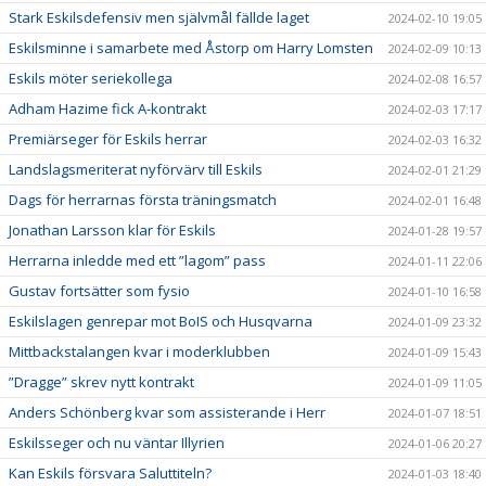
Stark Eskilsdefensiv men självmål fällde laget
2024-02-10 19:05
Eskilsminne i samarbete med Åstorp om Harry Lomsten
2024-02-09 10:13
Eskils möter seriekollega
2024-02-08 16:57
Adham Hazime fick A-kontrakt
2024-02-03 17:17
Premiärseger för Eskils herrar
2024-02-03 16:32
Landslagsmeriterat nyförvärv till Eskils
2024-02-01 21:29
Dags för herrarnas första träningsmatch
2024-02-01 16:48
Jonathan Larsson klar för Eskils
2024-01-28 19:57
Herrarna inledde med ett ”lagom” pass
2024-01-11 22:06
Gustav fortsätter som fysio
2024-01-10 16:58
Eskilslagen genrepar mot BoIS och Husqvarna
2024-01-09 23:32
Mittbackstalangen kvar i moderklubben
2024-01-09 15:43
”Dragge” skrev nytt kontrakt
2024-01-09 11:05
Anders Schönberg kvar som assisterande i Herr
2024-01-07 18:51
Eskilsseger och nu väntar Illyrien
2024-01-06 20:27
Kan Eskils försvara Saluttiteln?
2024-01-03 18:40