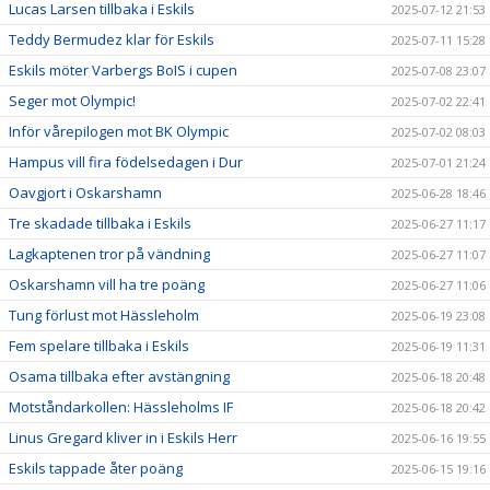
Lucas Larsen tillbaka i Eskils
2025-07-12 21:53
Teddy Bermudez klar för Eskils
2025-07-11 15:28
Eskils möter Varbergs BoIS i cupen
2025-07-08 23:07
Seger mot Olympic!
2025-07-02 22:41
Inför vårepilogen mot BK Olympic
2025-07-02 08:03
Hampus vill fira födelsedagen i Dur
2025-07-01 21:24
Oavgjort i Oskarshamn
2025-06-28 18:46
Tre skadade tillbaka i Eskils
2025-06-27 11:17
Lagkaptenen tror på vändning
2025-06-27 11:07
Oskarshamn vill ha tre poäng
2025-06-27 11:06
Tung förlust mot Hässleholm
2025-06-19 23:08
Fem spelare tillbaka i Eskils
2025-06-19 11:31
Osama tillbaka efter avstängning
2025-06-18 20:48
Motståndarkollen: Hässleholms IF
2025-06-18 20:42
Linus Gregard kliver in i Eskils Herr
2025-06-16 19:55
Eskils tappade åter poäng
2025-06-15 19:16