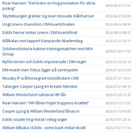
Roar Hansen: ”Det krävs en hög prestation för att ta
2026-08-07 21:31
poäng”
Skyttekungen grämer sig över missade målchanser
2026-08-07 09:06
Ungt Linero chanslöst i DM-kvartsfinalen
2026-08-06 08:36
Eskils herrar möter Linero i DM-kvartsfinal
2026-08-05 08:57
Målkalas mot tappert kämpande Akademilag
2026-07-25 20:17
Solskenshistoria bakom träningsmatchen mot NKA
2026-07-24 17:35
Group
Nyförvärven och Eskils imponerade i DM-seger
2026-07-22 23:16
DM-match men fokus ligger på seriespelet
2026-07-22 07:06
Nosaby IF svårbesegrad motståndare i DM
2026-07-21 14:21
Talangen Casper Ljung en kreativ tekniker
2026-07-21 08:19
William Westerlund rutinerat HIF-lån
2026-07-20 21:32
Roar Hansen: ”HIF-lånen höjer truppens kvalitet”
2026-07-13 17:03
Casper Ljung & William Westerlund lånas in
2026-07-13 09:00
Eskils visade hög moral i viktig seger
2026-07-01 23:10
William tillbaka i Eskils - come back redan ikväll
2026-07-01 17:16