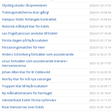
Olycklig skada i årspremiären
2026-01-24 17:25
Träningsmatcherna drar igång!
2026-01-24 08:44
Hampus Stoltz förlängde kontraktet
2026-01-19 09:04
Notorisk målskytt klar för Eskils
2026-01-08 16:53
Leo Frigell Jansson ansluter till Eskils!
2026-01-07 18:46
Första dagen på Nyårssaluten
2026-01-03 17:34
Försäsongsmatcher för Herr
2026-01-02 15:14
Anders Schönberg fortsätter som assisterande
2025-12-30 21:19
Linus fortsätter som assisterande tränare i
2025-12-29 17:03
Herrseniorerna
Johan Albin klar för IK Oddevold
2025-12-26 20:55
Norrby klar för två nya säsonger
2025-12-23 18:00
Truppen klar till Nyårssaluten!
2025-12-20 09:17
Ny målvaktstränare för herrlaget
2025-12-18 14:47
Vänsterback Eskils första nyförvärv
2025-12-12 11:37
Roar Hansen tar över Eskils
2025-12-09 15:47