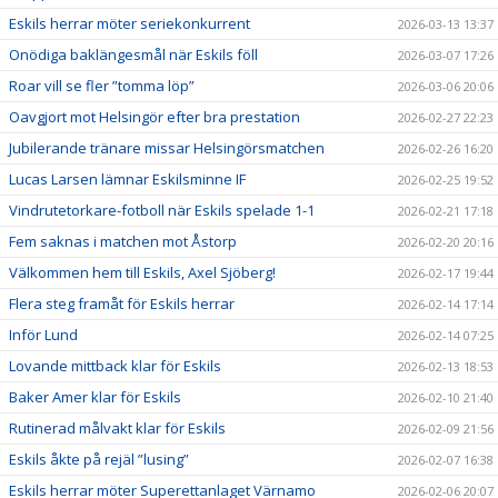
Eskils herrar möter seriekonkurrent
2026-03-13 13:37
Onödiga baklängesmål när Eskils föll
2026-03-07 17:26
Roar vill se fler ”tomma löp”
2026-03-06 20:06
Oavgjort mot Helsingör efter bra prestation
2026-02-27 22:23
Jubilerande tränare missar Helsingörsmatchen
2026-02-26 16:20
Lucas Larsen lämnar Eskilsminne IF
2026-02-25 19:52
Vindrutetorkare-fotboll när Eskils spelade 1-1
2026-02-21 17:18
Fem saknas i matchen mot Åstorp
2026-02-20 20:16
Välkommen hem till Eskils, Axel Sjöberg!
2026-02-17 19:44
Flera steg framåt för Eskils herrar
2026-02-14 17:14
Inför Lund
2026-02-14 07:25
Lovande mittback klar för Eskils
2026-02-13 18:53
Baker Amer klar för Eskils
2026-02-10 21:40
Rutinerad målvakt klar för Eskils
2026-02-09 21:56
Eskils åkte på rejäl ”lusing”
2026-02-07 16:38
Eskils herrar möter Superettanlaget Värnamo
2026-02-06 20:07