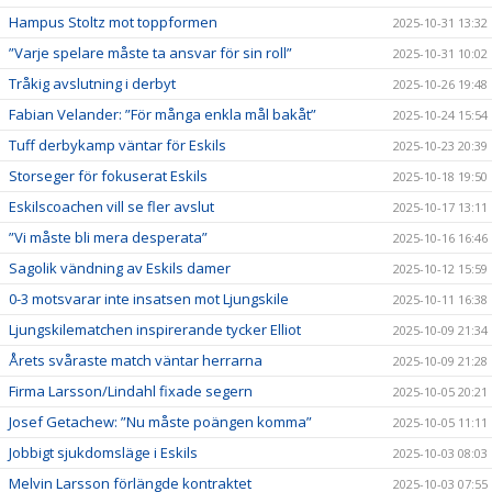
Hampus Stoltz mot toppformen
2025-10-31 13:32
”Varje spelare måste ta ansvar för sin roll”
2025-10-31 10:02
Tråkig avslutning i derbyt
2025-10-26 19:48
Fabian Velander: ”För många enkla mål bakåt”
2025-10-24 15:54
Tuff derbykamp väntar för Eskils
2025-10-23 20:39
Storseger för fokuserat Eskils
2025-10-18 19:50
Eskilscoachen vill se fler avslut
2025-10-17 13:11
”Vi måste bli mera desperata”
2025-10-16 16:46
Sagolik vändning av Eskils damer
2025-10-12 15:59
0-3 motsvarar inte insatsen mot Ljungskile
2025-10-11 16:38
Ljungskilematchen inspirerande tycker Elliot
2025-10-09 21:34
Årets svåraste match väntar herrarna
2025-10-09 21:28
Firma Larsson/Lindahl fixade segern
2025-10-05 20:21
Josef Getachew: ”Nu måste poängen komma”
2025-10-05 11:11
Jobbigt sjukdomsläge i Eskils
2025-10-03 08:03
Melvin Larsson förlängde kontraktet
2025-10-03 07:55