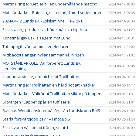
Martin Pringle: ”Det lär bli en underhållande match"
2024-04-19 10:03
Motståndarkoll: Patrik Ingelsten nöjd med seriestarten
2024-04-18 09:35
2024-04-12 Lunds BK - Eskilsminne IF 1-2 (0-1)
2024-04-16 20:34
Eskilstalang producerar både mål och hip-hop
2024-04-16 11:29
Konstmål gav Eskils segern mot Lund
2024-04-13 00:31
Tuff uppgift väntar mot serieledaren
2024-04-12 07:00
Mittbackstalangen hyllar sammanhållningen
2024-04-10 21:02
MOTSTÅNDARKOLL: Väl förberett Lunds BK i
2024-04-09 20:45
serieledning
Imponerande segermatch mot Trollhättan
2024-04-06 20:14
Martin Pringle: ”Trollhättan en hård nöt att knäcka"
2024-04-05 14:17
Motståndarkoll: Vältränat Trollhättan siktar på toppen
2024-04-04 21:31
Slitvargen ”Cappe” spår en tuff serie
2024-04-02 21:01
Rasmus Wendt ansluter på lån från Landskrona BoIS
2024-03-26 12:00
Starkt försvarsjobb gav 1–1 mot BoIS
2024-03-25 21:54
Eskils vann välspelad träningsmatch
2024-03-07 10:09
Hampus Stoltz fortsätter i Eskils