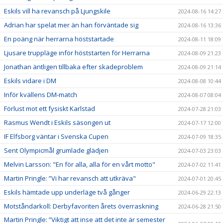
Eskils vill ha revansch på Ljungskile
2024-08-16 14:27
Adrian har spelat mer än han förväntade sig
2024-08-16 13:36
En poäng när herrarna höststartade
2024-08-11 18:09
Ljusare truppläge inför höststarten för Herrarna
2024-08-09 21:23
Jonathan äntligen tillbaka efter skadeproblem
2024-08-09 21:14
Eskils vidare i DM
2024-08-08 10:44
Inför kvällens DM-match
2024-08-07 08:04
Förlust mot ett fysiskt Karlstad
2024-07-28 21:03
Rasmus Wendt i Eskils säsongen ut
2024-07-17 12:00
IF Elfsborg väntar i Svenska Cupen
2024-07-09 18:35
Sent Olympicmål grumlade glädjen
2024-07-03 23:03
Melvin Larsson: "En för alla, alla för en vårt motto"
2024-07-02 11:41
Martin Pringle: ”Vi har revansch att utkräva"
2024-07-01 20:45
Eskils hämtade upp underläge två gånger
2024-06-29 22:13
Motståndarkoll: Derbyfavoriten årets överraskning
2024-06-28 21:50
Martin Pringle: ”Viktigt att inse att det inte är semester