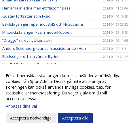
2024-01-28 19:57
Herrarna inledde med ett ”lagom” pass
2024-01-11 22:06
Gustav fortsätter som fysio
2024-01-10 16:58
Eskilslagen genrepar mot BoIS och Husqvarna
2024-01-09 23:32
Mittbackstalangen kvar i moderklubben
2024-01-09 15:43
”Dragge” skrev nytt kontrakt
2024-01-09 11:05
Anders Schönberg kvar som assisterande i Herr
2024-01-07 18:51
Eskilsseger och nu väntar Illyrien
2024-01-06 20:27
Kan Eskils försvara Saluttiteln?
2024-01-03 18:40
Pringle gör come back som Eskilstränare
2023-12-22 19:29
För att hemsidan ska fungera korrekt använder vi nödvändiga
Patrik Ingelsten avslutar sitt tränaruppdrag i
cookies från SportAdmin. Dessa går inte att stänga av.
2023-12-22 18:24
Eskilsminne IF
Föreningen kan också använda frivilliga cookies, t.ex. för
statistik eller marknadsföring. Du väljer själv om du vill
Endrit Ibishi skrev nytt kontrakt
2023-12-17 18:44
acceptera dessa.
Rutinerad målvakt klar för Eskils
2023-12-15 17:32
Anpassa dina val
Hemvändare ny målvaktstränare
2023-12-13 13:34
Skyttekungen signerade nytt kontrakt
2023-12-04 21:47
Acceptera nödvändiga
Acceptera alla
Fredrik Liverstam fortsätter i Eskils
2023-11-20 17:16