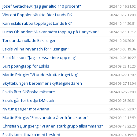
Josef Getachew: ”Jag ger altid 110 procent"
2024-10-16 21:02
Vincent Poppler sänkte åter Lunds BK
2024-10-12 17:08
Kan Eskils rubba topplaget Lunds BK?
2024-10-11 20:51
Lucas Ohlander: ”Älskar möta topplag på Harlyckan"
2024-10-11 16:12
Torslanda nollade Eskils igen
2024-10-06 20:01
Eskils vill ha revansch för ”lusingen"
2024-10-03 19:36
Elliot Nilsson: ”Jag stressar inte upp mig"
2024-10-03 10:27
Surt poängtapp för Eskils
2024-09-28 16:20
Martin Pringle: ”Vi underskattar inget lag"
2024-09-27 15:07
Skyttekungen berömmer skytteligaledaren
2024-09-27 15:04
Eskils åter Skånska mästare
2024-09-25 23:08
Eskils går för tredje DM-titeln
2024-09-23 20:31
Ny tung seger mot Ariana
2024-09-20 22:07
Martin Pringle: ”Försvarsduo åter från skador"
2024-09-19 16:59
Christian Ljungberg: ”Vi är en stark grupp tillsammans"
2024-09-18 22:20
Eskils kom tillbaka med besked
2024-09-14 19:59