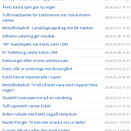
Årets bästa spel gav ny seger
2024-06-01 19:15
Tufft matchande för Eskilsminne när Oskarshamn
2024-05-31 15:13
väntar
Motståndarkoll - Landslagsuppdrag stör BK Häcken
2024-05-31 14:52
Adhams satsning ger resultat
2024-05-30 10:00
”AP” matchhjälte när Eskils vann i DM
2024-05-30 07:55
FC Trelleborg väntar Eskils i DM
2024-05-28 10:42
Eskilsseger efter enorm arbetsinsats
2024-05-25 16:33
Eskils slår ur underläge mot Rosengård
2024-05-23 22:37
Eskils herrar imponerade i cupen
2024-05-23 08:50
Motståndarkoll: ”Vi vill så klart vara med i toppen hela
2024-05-22 11:53
vägen”
Skadefri Liverstam tror på en vändning
2024-05-22 11:15
Tuff cupmatch väntar Eskils
2024-05-21 10:56
Bollen rullade inte Eskils väg på Harlyckan
2024-05-18 20:41
Martin Pringle: ”Vi kan inte snacka oss ur detta"
2024-05-17 07:00
”Lunde” tillbaka efter den mörka tiden
2024-05-17 06:49