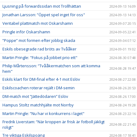
Ljusning på forwardssidan mot Trollhättan
2024-09-13 16:09
Jonathan Larsson: ”Öppet spel inget för oss"
2024-09-13 14:13
Veritabel plattmatch mot Oskarshamn
2024-09-07 20:15
Pringle inför Oskarshamn
2024-09-05 22:41
”Poppe” mot formen efter jobbig skada
2024-09-04 07:12
Eskils obesegrade rad bröts av Tvååker
2024-09-01 19:02
Martin Pringle: "Fokus på jobbet prio ett"
2024-08-30 07:48
Philip Mårtensson: ”Tvååkermatchen som att komma
2024-08-28 19:47
hem"
Eskils klart för DM-final efter 4-1 mot Eslöv
2024-08-27 22:08
Eskilscoachen roterar rejält i DM-semin
2024-08-26 20:53
DM-match mot ”Jättedödaren” Eslöv
2024-08-26 17:00
Hampus Stoltz matchhjälte mot Norrby
2024-08-24 19:28
Martin Pringle: ”Nu har vi konkurrens i laget"
2024-08-23 22:16
Fredrik Liverstam: ”När kroppen är frisk är fotboll jäkligt
2024-08-22 21:43
roligt"
Tre viktiga Eskilspoäng
2024-08-17 18:41