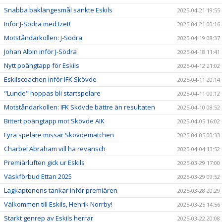
Snabba baklängesmål sänkte Eskils
2025-04-21 19:55
Inför J-Södra med Izet!
2025-04-21 00:16
Motståndarkollen: J-Södra
2025-04-19 08:37
Johan Albin inför J-Södra
2025-04-18 11:41
Nytt poängtapp för Eskils
2025-04-12 21:02
Eskilscoachen inför IFK Skövde
2025-04-11 20:14
"Lunde" hoppas bli startspelare
2025-04-11 00:12
Motståndarkollen: IFK Skövde bättre än resultaten
2025-04-10 08:52
Bittert poängtapp mot Skövde AIK
2025-04-05 16:02
Fyra spelare missar Skövdematchen
2025-04-05 00:33
Charbel Abraham vill ha revansch
2025-04-04 13:52
Premiärluften gick ur Eskils
2025-03-29 17:00
Väskförbud Ettan 2025
2025-03-29 09:52
Lagkaptenens tankar inför premiären
2025-03-28 20:29
Välkommen till Eskils, Henrik Norrby!
2025-03-25 14:56
Starkt genrep av Eskils herrar
2025-03-22 20:08