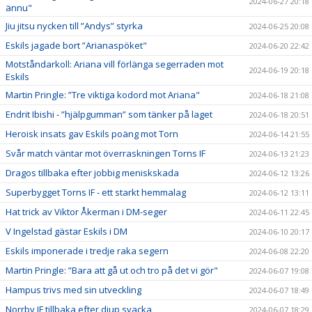
2024-06-27 20:18
ännu"
Jiu jitsu nycken till ”Andys” styrka
2024-06-25 20:08
Eskils jagade bort ”Arianaspöket"
2024-06-20 22:42
Motståndarkoll: Ariana vill förlänga segerraden mot
2024-06-19 20:18
Eskils
Martin Pringle: ”Tre viktiga kodord mot Ariana"
2024-06-18 21:08
Endrit Ibishi - ”hjälpgumman” som tänker på laget
2024-06-18 20:51
Heroisk insats gav Eskils poäng mot Torn
2024-06-14 21:55
Svår match väntar mot överraskningen Torns IF
2024-06-13 21:23
Dragos tillbaka efter jobbig meniskskada
2024-06-12 13:26
Superbygget Torns IF - ett starkt hemmalag
2024-06-12 13:11
Hat trick av Viktor Åkerman i DM-seger
2024-06-11 22:45
V Ingelstad gästar Eskils i DM
2024-06-10 20:17
Eskils imponerade i tredje raka segern
2024-06-08 22:20
Martin Pringle: ”Bara att gå ut och tro på det vi gör"
2024-06-07 19:08
Hampus trivs med sin utveckling
2024-06-07 18:49
Norrby IF tillbaka efter djup svacka
2024-06-07 18:29