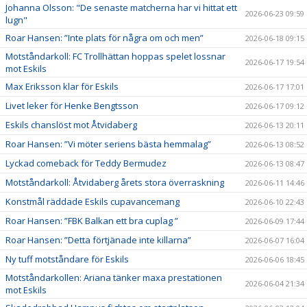
Johanna Olsson: "De senaste matcherna har vi hittat ett
2026-06-23 09:59
lugn"
Roar Hansen: ”Inte plats för några om och men”
2026-06-18 09:15
Motståndarkoll: FC Trollhättan hoppas spelet lossnar
2026-06-17 19:54
mot Eskils
Max Eriksson klar för Eskils
2026-06-17 17:01
Livet leker för Henke Bengtsson
2026-06-17 09:12
Eskils chanslöst mot Åtvidaberg
2026-06-13 20:11
Roar Hansen: ”Vi möter seriens bästa hemmalag”
2026-06-13 08:52
Lyckad comeback för Teddy Bermudez
2026-06-13 08:47
Motståndarkoll: Åtvidaberg årets stora överraskning
2026-06-11 14:46
Konstmål räddade Eskils cupavancemang
2026-06-10 22:43
Roar Hansen: ”FBK Balkan ett bra cuplag ”
2026-06-09 17:44
Roar Hansen: ”Detta förtjänade inte killarna”
2026-06-07 16:04
Ny tuff motståndare för Eskils
2026-06-06 18:45
Motståndarkollen: Ariana tänker maxa prestationen
2026-06-04 21:34
mot Eskils