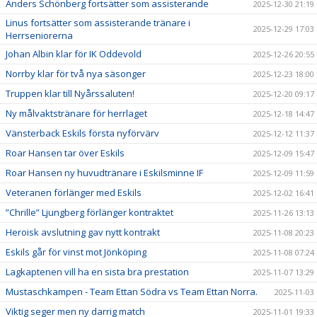
Anders Schönberg fortsätter som assisterande
2025-12-30 21:19
Linus fortsätter som assisterande tränare i
2025-12-29 17:03
Herrseniorerna
Johan Albin klar för IK Oddevold
2025-12-26 20:55
Norrby klar för två nya säsonger
2025-12-23 18:00
Truppen klar till Nyårssaluten!
2025-12-20 09:17
Ny målvaktstränare för herrlaget
2025-12-18 14:47
Vänsterback Eskils första nyförvärv
2025-12-12 11:37
Roar Hansen tar över Eskils
2025-12-09 15:47
Roar Hansen ny huvudtränare i Eskilsminne IF
2025-12-09 11:59
Veteranen förlänger med Eskils
2025-12-02 16:41
”Chrille” Ljungberg förlänger kontraktet
2025-11-26 13:13
Heroisk avslutning gav nytt kontrakt
2025-11-08 20:23
Eskils går för vinst mot Jönköping
2025-11-08 07:24
Lagkaptenen vill ha en sista bra prestation
2025-11-07 13:29
Mustaschkampen - Team Ettan Södra vs Team Ettan Norra.
2025-11-03
Viktig seger men ny darrig match
2025-11-01 19:33