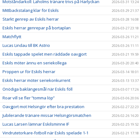
Motståndarkoll: Laholms tränare trivs på Harlyckan
2026-03-31 13:24
Mittbackstalang klar för Eskils
2026-03-29 21:37
Starkt genrep av Eskils herrar
2026-03-28 16:08
Eskils herrar genrepar på bortaplan
2026-03-27 23:18
Matchflytt
2026-03-26 11:21
Lucas Lindau till BK Astrio
2026-03-26 11:11
Eskils tappade spelet men räddade oavgjort
2026-03-21 19:59
Eskils möter ännu en seriekollega
2026-03-20 20:40
Proppen ur för Eskils herrar
2026-03-14 18:01
Eskils herrar möter seriekonkurrent
2026-03-13 13:37
Onödiga baklängesmål när Eskils föll
2026-03-07 17:26
Roar vill se fler ”tomma löp”
2026-03-06 20:06
Oavgjort mot Helsingör efter bra prestation
2026-02-27 22:23
Jubilerande tränare missar Helsingörsmatchen
2026-02-26 16:20
Lucas Larsen lämnar Eskilsminne IF
2026-02-25 19:52
Vindrutetorkare-fotboll när Eskils spelade 1-1
2026-02-21 17:18