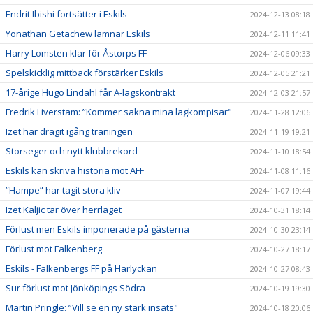
Endrit Ibishi fortsätter i Eskils
2024-12-13 08:18
Yonathan Getachew lämnar Eskils
2024-12-11 11:41
Harry Lomsten klar för Åstorps FF
2024-12-06 09:33
Spelskicklig mittback förstärker Eskils
2024-12-05 21:21
17-årige Hugo Lindahl får A-lagskontrakt
2024-12-03 21:57
Fredrik Liverstam: ”Kommer sakna mina lagkompisar"
2024-11-28 12:06
Izet har dragit igång träningen
2024-11-19 19:21
Storseger och nytt klubbrekord
2024-11-10 18:54
Eskils kan skriva historia mot ÄFF
2024-11-08 11:16
”Hampe” har tagit stora kliv
2024-11-07 19:44
Izet Kaljic tar över herrlaget
2024-10-31 18:14
Förlust men Eskils imponerade på gästerna
2024-10-30 23:14
Förlust mot Falkenberg
2024-10-27 18:17
Eskils - Falkenbergs FF på Harlyckan
2024-10-27 08:43
Sur förlust mot Jönköpings Södra
2024-10-19 19:30
Martin Pringle: ”Vill se en ny stark insats"
2024-10-18 20:06