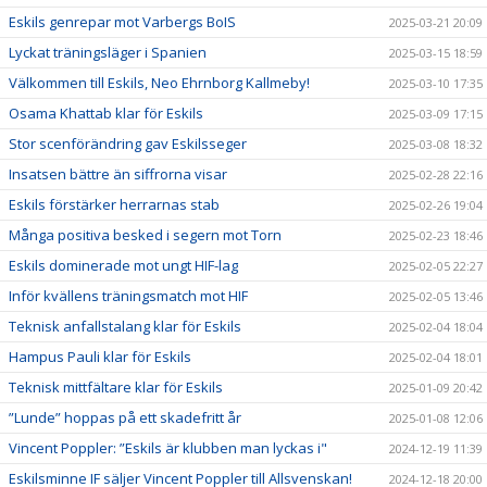
Eskils genrepar mot Varbergs BoIS
2025-03-21 20:09
Lyckat träningsläger i Spanien
2025-03-15 18:59
Välkommen till Eskils, Neo Ehrnborg Kallmeby!
2025-03-10 17:35
Osama Khattab klar för Eskils
2025-03-09 17:15
Stor scenförändring gav Eskilsseger
2025-03-08 18:32
Insatsen bättre än siffrorna visar
2025-02-28 22:16
Eskils förstärker herrarnas stab
2025-02-26 19:04
Många positiva besked i segern mot Torn
2025-02-23 18:46
Eskils dominerade mot ungt HIF-lag
2025-02-05 22:27
Inför kvällens träningsmatch mot HIF
2025-02-05 13:46
Teknisk anfallstalang klar för Eskils
2025-02-04 18:04
Hampus Pauli klar för Eskils
2025-02-04 18:01
Teknisk mittfältare klar för Eskils
2025-01-09 20:42
”Lunde” hoppas på ett skadefritt år
2025-01-08 12:06
Vincent Poppler: ”Eskils är klubben man lyckas i"
2024-12-19 11:39
Eskilsminne IF säljer Vincent Poppler till Allsvenskan!
2024-12-18 20:00