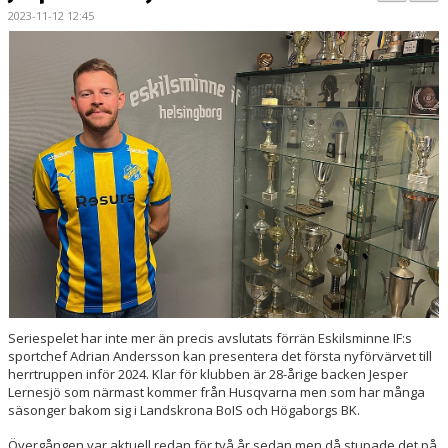
BILDGALLERI
2023-11-12 12:45
KONTAKT
MATCHER
ETTAN SÖDRA
Seriespelet har inte mer än precis avslutats förrän Eskilsminne IF:s
sportchef Adrian Andersson kan presentera det första nyförvärvet till
herrtruppen inför 2024. Klar för klubben är 28-årige backen Jesper
Lernesjö som närmast kommer från Husqvarna men som har många
säsonger bakom sig i Landskrona BoIS och Högaborgs BK.
Övergången var aktuell redan för två år sedan men då stupade det på