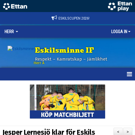
ESKILSCUPEN 2026!
HERR
LOGGA IN
Eskilsminne IF
Respekt – Kamratskap – Jämlikhet
Herr A
HEM
KALENDER
NYHETER
TRUPPEN
Jesper Lernesjö klar för Eskils
<
>