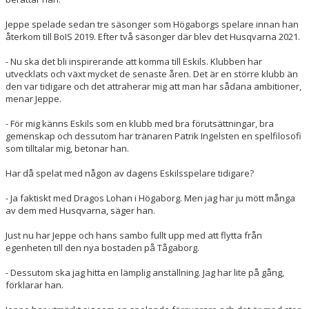
Jeppe spelade sedan tre säsonger som Högaborgs spelare innan han
återkom till BoIS 2019. Efter två säsonger där blev det Husqvarna 2021.
- Nu ska det bli inspirerande att komma till Eskils. Klubben har
utvecklats och växt mycket de senaste åren. Det är en större klubb än
den var tidigare och det attraherar mig att man har sådana ambitioner,
menar Jeppe.
- För mig känns Eskils som en klubb med bra förutsättningar, bra
gemenskap och dessutom har tränaren Patrik Ingelsten en spelfilosofi
som tilltalar mig, betonar han.
Har då spelat med någon av dagens Eskilsspelare tidigare?
- Ja faktiskt med Dragos Lohan i Högaborg. Men jag har ju mött många
av dem med Husqvarna, säger han.
Just nu har Jeppe och hans sambo fullt upp med att flytta från
egenheten till den nya bostaden på Tågaborg.
- Dessutom ska jag hitta en lämplig anställning. Jag har lite på gång,
förklarar han.