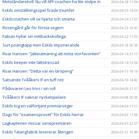
Motståndarekoll: Nu vill ÄFF-coachen ha lite stolpe in
2026-04-28 11:54
Eskils omställningsspel firade triumfer
2026-04-25 16:04
Eskilscoachen vill se hjärta och smärta
2026-04-24 21:03
Rosengård går för första segern
2026-04-23 10:41
Fabian hyllar sin mittbackskollega
2026-04-22 11:33
Surt poängtapp men Eskils imponerande
2026-04-18 20:50
Roar Hansen: ”Jätteutmaning att möta storfavoriten”
2026-04-16 21:11
Eskils keeper inte lättstressad
2026-04-14 13:54
Roar Hansen: ”Detta var en läropeng”
2026-04-11 18:16
Satsande Tvååkers IF en tuff nöt
2026-04-10 14:42
Pådrivaren Leo trivs i sin roll
2026-04-09 21:37
Tvååkers IF saknar nyckelspelare
2026-04-08 20:59
Eskils tog en välförtjänt premiärseger
2026-04-04 17:21
Dags för ”examensprovet” för Eskils herrar
2026-04-03 17:38
Lagkaptenen missar seriepremiären
2026-04-01 22:57
Eskils Talangfabrik levererar återigen
2026-03-31 19:49