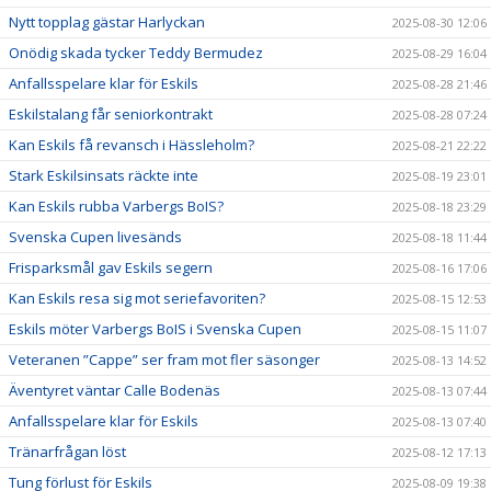
Nytt topplag gästar Harlyckan
2025-08-30 12:06
Onödig skada tycker Teddy Bermudez
2025-08-29 16:04
Anfallsspelare klar för Eskils
2025-08-28 21:46
Eskilstalang får seniorkontrakt
2025-08-28 07:24
Kan Eskils få revansch i Hässleholm?
2025-08-21 22:22
Stark Eskilsinsats räckte inte
2025-08-19 23:01
Kan Eskils rubba Varbergs BoIS?
2025-08-18 23:29
Svenska Cupen livesänds
2025-08-18 11:44
Frisparksmål gav Eskils segern
2025-08-16 17:06
Kan Eskils resa sig mot seriefavoriten?
2025-08-15 12:53
Eskils möter Varbergs BoIS i Svenska Cupen
2025-08-15 11:07
Veteranen ”Cappe” ser fram mot fler säsonger
2025-08-13 14:52
Äventyret väntar Calle Bodenäs
2025-08-13 07:44
Anfallsspelare klar för Eskils
2025-08-13 07:40
Tränarfrågan löst
2025-08-12 17:13
Tung förlust för Eskils
2025-08-09 19:38