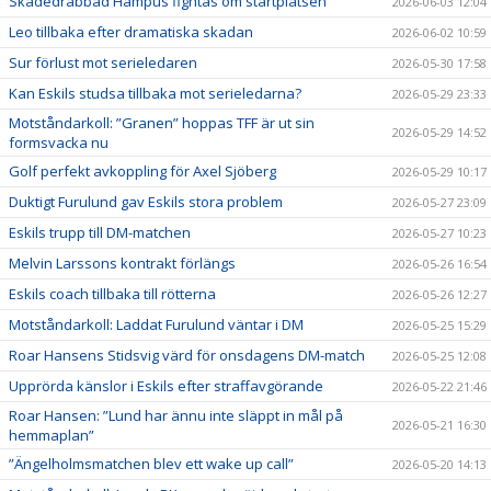
Skadedrabbad Hampus fightas om startplatsen
2026-06-03 12:04
Leo tillbaka efter dramatiska skadan
2026-06-02 10:59
Sur förlust mot serieledaren
2026-05-30 17:58
Kan Eskils studsa tillbaka mot serieledarna?
2026-05-29 23:33
Motståndarkoll: ”Granen” hoppas TFF är ut sin
2026-05-29 14:52
formsvacka nu
Golf perfekt avkoppling för Axel Sjöberg
2026-05-29 10:17
Duktigt Furulund gav Eskils stora problem
2026-05-27 23:09
Eskils trupp till DM-matchen
2026-05-27 10:23
Melvin Larssons kontrakt förlängs
2026-05-26 16:54
Eskils coach tillbaka till rötterna
2026-05-26 12:27
Motståndarkoll: Laddat Furulund väntar i DM
2026-05-25 15:29
Roar Hansens Stidsvig värd för onsdagens DM-match
2026-05-25 12:08
Upprörda känslor i Eskils efter straffavgörande
2026-05-22 21:46
Roar Hansen: ”Lund har ännu inte släppt in mål på
2026-05-21 16:30
hemmaplan”
”Ängelholmsmatchen blev ett wake up call”
2026-05-20 14:13