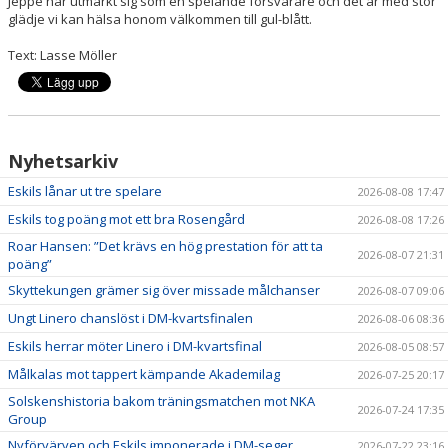
Jeppe har utmärkt sig som en spelande försvarare och det är med stor
glädje vi kan hälsa honom välkommen till gul-blått.
Text: Lasse Möller
Nyhetsarkiv
Eskils lånar ut tre spelare
2026-08-08 17:47
Eskils tog poäng mot ett bra Rosengård
2026-08-08 17:26
Roar Hansen: ”Det krävs en hög prestation för att ta
2026-08-07 21:31
poäng”
Skyttekungen grämer sig över missade målchanser
2026-08-07 09:06
Ungt Linero chanslöst i DM-kvartsfinalen
2026-08-06 08:36
Eskils herrar möter Linero i DM-kvartsfinal
2026-08-05 08:57
Målkalas mot tappert kämpande Akademilag
2026-07-25 20:17
Solskenshistoria bakom träningsmatchen mot NKA
2026-07-24 17:35
Group
Nyförvärven och Eskils imponerade i DM-seger
2026-07-22 23:16