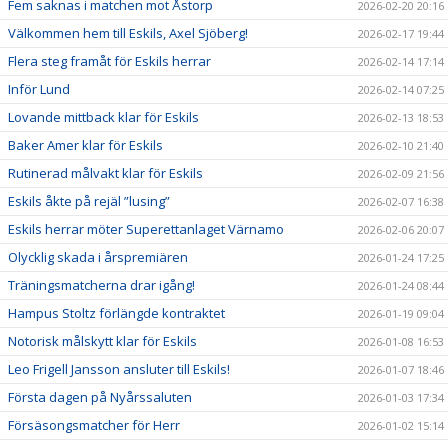
Fem saknas i matchen mot Åstorp
2026-02-20 20:16
Välkommen hem till Eskils, Axel Sjöberg!
2026-02-17 19:44
Flera steg framåt för Eskils herrar
2026-02-14 17:14
Inför Lund
2026-02-14 07:25
Lovande mittback klar för Eskils
2026-02-13 18:53
Baker Amer klar för Eskils
2026-02-10 21:40
Rutinerad målvakt klar för Eskils
2026-02-09 21:56
Eskils åkte på rejäl ”lusing”
2026-02-07 16:38
Eskils herrar möter Superettanlaget Värnamo
2026-02-06 20:07
Olycklig skada i årspremiären
2026-01-24 17:25
Träningsmatcherna drar igång!
2026-01-24 08:44
Hampus Stoltz förlängde kontraktet
2026-01-19 09:04
Notorisk målskytt klar för Eskils
2026-01-08 16:53
Leo Frigell Jansson ansluter till Eskils!
2026-01-07 18:46
Första dagen på Nyårssaluten
2026-01-03 17:34
Försäsongsmatcher för Herr
2026-01-02 15:14