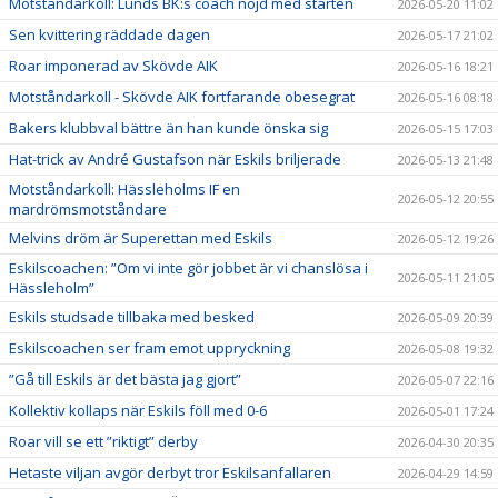
Motståndarkoll: Lunds BK:s coach nöjd med starten
2026-05-20 11:02
Sen kvittering räddade dagen
2026-05-17 21:02
Roar imponerad av Skövde AIK
2026-05-16 18:21
Motståndarkoll - Skövde AIK fortfarande obesegrat
2026-05-16 08:18
Bakers klubbval bättre än han kunde önska sig
2026-05-15 17:03
Hat-trick av André Gustafson när Eskils briljerade
2026-05-13 21:48
Motståndarkoll: Hässleholms IF en
2026-05-12 20:55
mardrömsmotståndare
Melvins dröm är Superettan med Eskils
2026-05-12 19:26
Eskilscoachen: ”Om vi inte gör jobbet är vi chanslösa i
2026-05-11 21:05
Hässleholm”
Eskils studsade tillbaka med besked
2026-05-09 20:39
Eskilscoachen ser fram emot uppryckning
2026-05-08 19:32
”Gå till Eskils är det bästa jag gjort”
2026-05-07 22:16
Kollektiv kollaps när Eskils föll med 0-6
2026-05-01 17:24
Roar vill se ett ”riktigt” derby
2026-04-30 20:35
Hetaste viljan avgör derbyt tror Eskilsanfallaren
2026-04-29 14:59