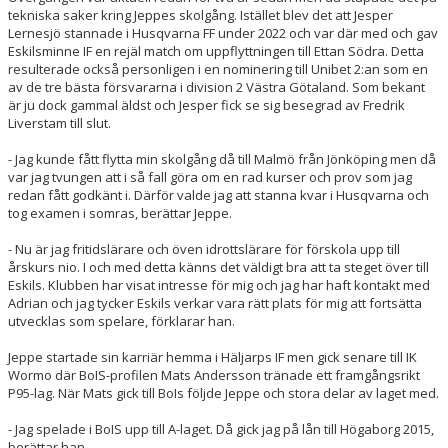
tekniska saker kring Jeppes skolgång. Istället blev det att Jesper
Lernesjö stannade i Husqvarna FF under 2022 och var där med och gav
Eskilsminne IF en rejäl match om uppflyttningen till Ettan Södra. Detta
resulterade också personligen i en nominering till Unibet 2:an som en
av de tre bästa försvararna i division 2 Västra Götaland. Som bekant
är ju dock gammal äldst och Jesper fick se sig besegrad av Fredrik
Liverstam till slut.
- Jag kunde fått flytta min skolgång då till Malmö från Jönköping men då
var jag tvungen att i så fall göra om en rad kurser och prov som jag
redan fått godkänt i. Därför valde jag att stanna kvar i Husqvarna och
tog examen i somras, berättar Jeppe.
- Nu är jag fritidslärare och öven idrottslärare för förskola upp till
årskurs nio. I och med detta känns det väldigt bra att ta steget över till
Eskils. Klubben har visat intresse för mig och jag har haft kontakt med
Adrian och jag tycker Eskils verkar vara rätt plats för mig att fortsätta
utvecklas som spelare, förklarar han.
Jeppe startade sin karriär hemma i Häljarps IF men gick senare till IK
Wormo där BoIS-profilen Mats Andersson tränade ett framgångsrikt
P95-lag. När Mats gick till BoIs följde Jeppe och stora delar av laget med.
- Jag spelade i BoIS upp till A-laget. Då gick jag på lån till Högaborg 2015,
berättar han.