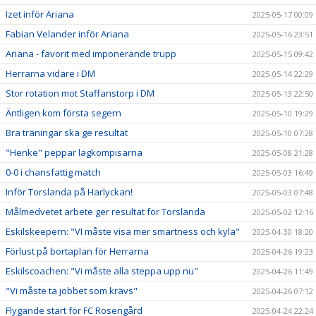
Izet inför Ariana
2025-05-17 00:09
Fabian Velander inför Ariana
2025-05-16 23:51
Ariana - favorit med imponerande trupp
2025-05-15 09:42
Herrarna vidare i DM
2025-05-14 22:29
Stor rotation mot Staffanstorp i DM
2025-05-13 22:50
Äntligen kom första segern
2025-05-10 19:29
Bra träningar ska ge resultat
2025-05-10 07:28
"Henke" peppar lagkompisarna
2025-05-08 21:28
0-0 i chansfattig match
2025-05-03 16:49
Inför Torslanda på Harlyckan!
2025-05-03 07:48
Målmedvetet arbete ger resultat för Torslanda
2025-05-02 12:16
Eskilskeepern: "VI måste visa mer smartness och kyla"
2025-04-30 18:20
Förlust på bortaplan för Herrarna
2025-04-26 19:23
Eskilscoachen: "Vi måste alla steppa upp nu"
2025-04-26 11:49
"Vi måste ta jobbet som krävs"
2025-04-26 07:12
Flygande start för FC Rosengård
2025-04-24 22:24