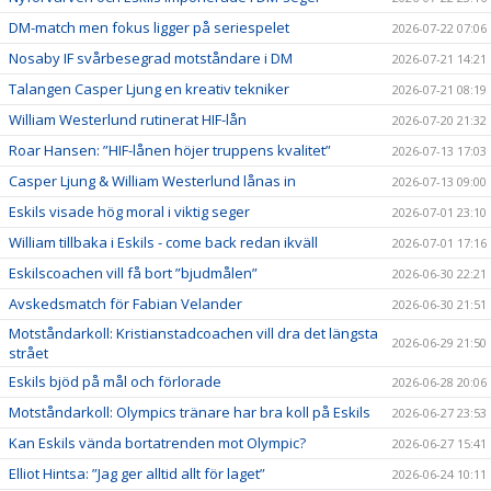
DM-match men fokus ligger på seriespelet
2026-07-22 07:06
Nosaby IF svårbesegrad motståndare i DM
2026-07-21 14:21
Talangen Casper Ljung en kreativ tekniker
2026-07-21 08:19
William Westerlund rutinerat HIF-lån
2026-07-20 21:32
Roar Hansen: ”HIF-lånen höjer truppens kvalitet”
2026-07-13 17:03
Casper Ljung & William Westerlund lånas in
2026-07-13 09:00
Eskils visade hög moral i viktig seger
2026-07-01 23:10
William tillbaka i Eskils - come back redan ikväll
2026-07-01 17:16
Eskilscoachen vill få bort ”bjudmålen”
2026-06-30 22:21
Avskedsmatch för Fabian Velander
2026-06-30 21:51
Motståndarkoll: Kristianstadcoachen vill dra det längsta
2026-06-29 21:50
strået
Eskils bjöd på mål och förlorade
2026-06-28 20:06
Motståndarkoll: Olympics tränare har bra koll på Eskils
2026-06-27 23:53
Kan Eskils vända bortatrenden mot Olympic?
2026-06-27 15:41
Elliot Hintsa: ”Jag ger alltid allt för laget”
2026-06-24 10:11