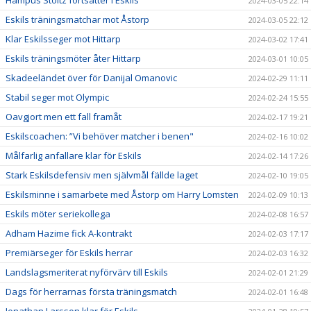
2024-03-05 22:14
Eskils träningsmatchar mot Åstorp
2024-03-05 22:12
Klar Eskilsseger mot Hittarp
2024-03-02 17:41
Eskils träningsmöter åter Hittarp
2024-03-01 10:05
Skadeeländet över för Danijal Omanovic
2024-02-29 11:11
Stabil seger mot Olympic
2024-02-24 15:55
Oavgjort men ett fall framåt
2024-02-17 19:21
Eskilscoachen: ”Vi behöver matcher i benen"
2024-02-16 10:02
Målfarlig anfallare klar för Eskils
2024-02-14 17:26
Stark Eskilsdefensiv men självmål fällde laget
2024-02-10 19:05
Eskilsminne i samarbete med Åstorp om Harry Lomsten
2024-02-09 10:13
Eskils möter seriekollega
2024-02-08 16:57
Adham Hazime fick A-kontrakt
2024-02-03 17:17
Premiärseger för Eskils herrar
2024-02-03 16:32
Landslagsmeriterat nyförvärv till Eskils
2024-02-01 21:29
Dags för herrarnas första träningsmatch
2024-02-01 16:48
Jonathan Larsson klar för Eskils