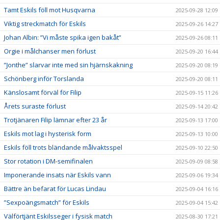
Tamt Eskils föll mot Husqvarna
2025-09-28 12:09
Viktig streckmatch för Eskils
2025-09-26 14:27
Johan Albin: ”Vi måste spika igen bakåt”
2025-09-26 08:11
Orgie i målchanser men förlust
2025-09-20 16:44
”Jonthe” slarvar inte med sin hjärnskakning
2025-09-20 08:19
Schönberg inför Torslanda
2025-09-20 08:11
Känslosamt förväl för Filip
2025-09-15 11:26
Årets suraste förlust
2025-09-14 20:42
Trotjänaren Filip lämnar efter 23 år
2025-09-13 17:00
Eskils mot lag i hysterisk form
2025-09-13 10:00
Eskils föll trots bländande målvaktsspel
2025-09-10 22:50
Stor rotation i DM-semifinalen
2025-09-09 08:58
Imponerande insats när Eskils vann
2025-09-06 19:34
Bättre än befarat för Lucas Lindau
2025-09-04 16:16
”Sexpoängsmatch” för Eskils
2025-09-04 15:42
Välförtjänt Eskilsseger i fysisk match
2025-08-30 17:21