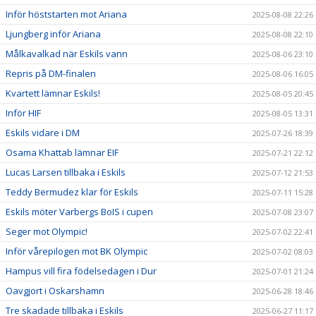
Inför höststarten mot Ariana
2025-08-08 22:26
Ljungberg inför Ariana
2025-08-08 22:10
Målkavalkad när Eskils vann
2025-08-06 23:10
Repris på DM-finalen
2025-08-06 16:05
Kvartett lämnar Eskils!
2025-08-05 20:45
Inför HIF
2025-08-05 13:31
Eskils vidare i DM
2025-07-26 18:39
Osama Khattab lämnar EIF
2025-07-21 22:12
Lucas Larsen tillbaka i Eskils
2025-07-12 21:53
Teddy Bermudez klar för Eskils
2025-07-11 15:28
Eskils möter Varbergs BoIS i cupen
2025-07-08 23:07
Seger mot Olympic!
2025-07-02 22:41
Inför vårepilogen mot BK Olympic
2025-07-02 08:03
Hampus vill fira födelsedagen i Dur
2025-07-01 21:24
Oavgjort i Oskarshamn
2025-06-28 18:46
Tre skadade tillbaka i Eskils
2025-06-27 11:17