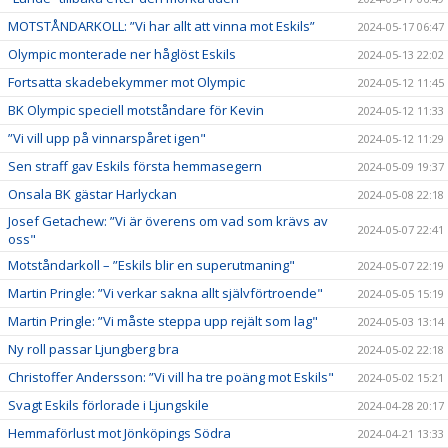
MOTSTÅNDARKOLL: ”Vi har allt att vinna mot Eskils”
2024-05-17 06:47
Olympic monterade ner håglöst Eskils
2024-05-13 22:02
Fortsatta skadebekymmer mot Olympic
2024-05-12 11:45
BK Olympic speciell motståndare för Kevin
2024-05-12 11:33
”Vi vill upp på vinnarspåret igen"
2024-05-12 11:29
Sen straff gav Eskils första hemmasegern
2024-05-09 19:37
Onsala BK gästar Harlyckan
2024-05-08 22:18
Josef Getachew: ”Vi är överens om vad som krävs av
2024-05-07 22:41
oss"
Motståndarkoll – ”Eskils blir en superutmaning"
2024-05-07 22:19
Martin Pringle: ”Vi verkar sakna allt självförtroende"
2024-05-05 15:19
Martin Pringle: ”Vi måste steppa upp rejält som lag"
2024-05-03 13:14
Ny roll passar Ljungberg bra
2024-05-02 22:18
Christoffer Andersson: ”Vi vill ha tre poäng mot Eskils"
2024-05-02 15:21
Svagt Eskils förlorade i Ljungskile
2024-04-28 20:17
Hemmaförlust mot Jönköpings Södra
2024-04-21 13:33