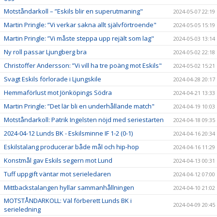
Motståndarkoll – ”Eskils blir en superutmaning"
2024-05-07 22:19
Martin Pringle: ”Vi verkar sakna allt självförtroende"
2024-05-05 15:19
Martin Pringle: ”Vi måste steppa upp rejält som lag"
2024-05-03 13:14
Ny roll passar Ljungberg bra
2024-05-02 22:18
Christoffer Andersson: ”Vi vill ha tre poäng mot Eskils"
2024-05-02 15:21
Svagt Eskils förlorade i Ljungskile
2024-04-28 20:17
Hemmaförlust mot Jönköpings Södra
2024-04-21 13:33
Martin Pringle: ”Det lär bli en underhållande match"
2024-04-19 10:03
Motståndarkoll: Patrik Ingelsten nöjd med seriestarten
2024-04-18 09:35
2024-04-12 Lunds BK - Eskilsminne IF 1-2 (0-1)
2024-04-16 20:34
Eskilstalang producerar både mål och hip-hop
2024-04-16 11:29
Konstmål gav Eskils segern mot Lund
2024-04-13 00:31
Tuff uppgift väntar mot serieledaren
2024-04-12 07:00
Mittbackstalangen hyllar sammanhållningen
2024-04-10 21:02
MOTSTÅNDARKOLL: Väl förberett Lunds BK i
2024-04-09 20:45
serieledning