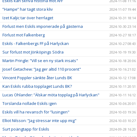
Eskils kan skriva historia mot ÄFF
2024-11-08 11:16
”Hampe” har tagit stora kliv
2024-11-07 19:44
Izet Kaljic tar över herrlaget
2024-10-31 18:14
Förlust men Eskils imponerade på gästerna
2024-10-30 23:14
Förlust mot Falkenberg
2024-10-27 18:17
Eskils - Falkenbergs FF på Harlyckan
2024-10-27 08:43
Sur förlust mot Jönköpings Södra
2024-10-19 19:30
Martin Pringle: ”Vill se en ny stark insats"
2024-10-18 20:06
Josef Getachew: ”Jag ger altid 110 procent"
2024-10-16 21:02
Vincent Poppler sänkte åter Lunds BK
2024-10-12 17:08
Kan Eskils rubba topplaget Lunds BK?
2024-10-11 20:51
Lucas Ohlander: ”Älskar möta topplag på Harlyckan"
2024-10-11 16:12
Torslanda nollade Eskils igen
2024-10-06 20:01
Eskils vill ha revansch för ”lusingen"
2024-10-03 19:36
Elliot Nilsson: ”Jag stressar inte upp mig"
2024-10-03 10:27
Surt poängtapp för Eskils
2024-09-28 16:20