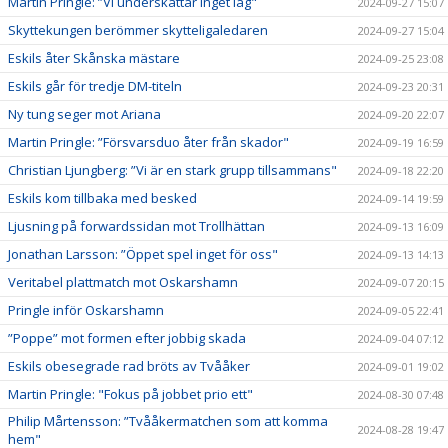
Martin Pringle: ”Vi underskattar inget lag"
2024-09-27 15:07
Skyttekungen berömmer skytteligaledaren
2024-09-27 15:04
Eskils åter Skånska mästare
2024-09-25 23:08
Eskils går för tredje DM-titeln
2024-09-23 20:31
Ny tung seger mot Ariana
2024-09-20 22:07
Martin Pringle: ”Försvarsduo åter från skador"
2024-09-19 16:59
Christian Ljungberg: ”Vi är en stark grupp tillsammans"
2024-09-18 22:20
Eskils kom tillbaka med besked
2024-09-14 19:59
Ljusning på forwardssidan mot Trollhättan
2024-09-13 16:09
Jonathan Larsson: ”Öppet spel inget för oss"
2024-09-13 14:13
Veritabel plattmatch mot Oskarshamn
2024-09-07 20:15
Pringle inför Oskarshamn
2024-09-05 22:41
”Poppe” mot formen efter jobbig skada
2024-09-04 07:12
Eskils obesegrade rad bröts av Tvååker
2024-09-01 19:02
Martin Pringle: "Fokus på jobbet prio ett"
2024-08-30 07:48
Philip Mårtensson: ”Tvååkermatchen som att komma
2024-08-28 19:47
hem"