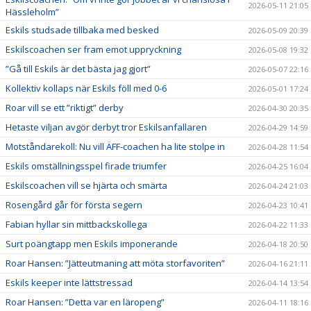
2026-05-11 21:05
Hässleholm”
Eskils studsade tillbaka med besked
2026-05-09 20:39
Eskilscoachen ser fram emot uppryckning
2026-05-08 19:32
”Gå till Eskils är det bästa jag gjort”
2026-05-07 22:16
Kollektiv kollaps när Eskils föll med 0-6
2026-05-01 17:24
Roar vill se ett ”riktigt” derby
2026-04-30 20:35
Hetaste viljan avgör derbyt tror Eskilsanfallaren
2026-04-29 14:59
Motståndarekoll: Nu vill ÄFF-coachen ha lite stolpe in
2026-04-28 11:54
Eskils omställningsspel firade triumfer
2026-04-25 16:04
Eskilscoachen vill se hjärta och smärta
2026-04-24 21:03
Rosengård går för första segern
2026-04-23 10:41
Fabian hyllar sin mittbackskollega
2026-04-22 11:33
Surt poängtapp men Eskils imponerande
2026-04-18 20:50
Roar Hansen: ”Jätteutmaning att möta storfavoriten”
2026-04-16 21:11
Eskils keeper inte lättstressad
2026-04-14 13:54
Roar Hansen: ”Detta var en läropeng”
2026-04-11 18:16