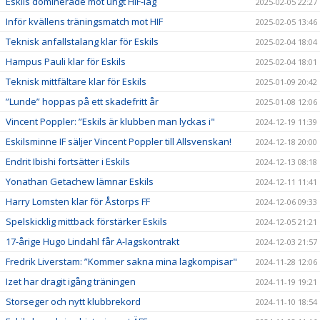
Eskils dominerade mot ungt HIF-lag
2025-02-05 22:27
Inför kvällens träningsmatch mot HIF
2025-02-05 13:46
Teknisk anfallstalang klar för Eskils
2025-02-04 18:04
Hampus Pauli klar för Eskils
2025-02-04 18:01
Teknisk mittfältare klar för Eskils
2025-01-09 20:42
”Lunde” hoppas på ett skadefritt år
2025-01-08 12:06
Vincent Poppler: ”Eskils är klubben man lyckas i"
2024-12-19 11:39
Eskilsminne IF säljer Vincent Poppler till Allsvenskan!
2024-12-18 20:00
Endrit Ibishi fortsätter i Eskils
2024-12-13 08:18
Yonathan Getachew lämnar Eskils
2024-12-11 11:41
Harry Lomsten klar för Åstorps FF
2024-12-06 09:33
Spelskicklig mittback förstärker Eskils
2024-12-05 21:21
17-årige Hugo Lindahl får A-lagskontrakt
2024-12-03 21:57
Fredrik Liverstam: ”Kommer sakna mina lagkompisar"
2024-11-28 12:06
Izet har dragit igång träningen
2024-11-19 19:21
Storseger och nytt klubbrekord
2024-11-10 18:54