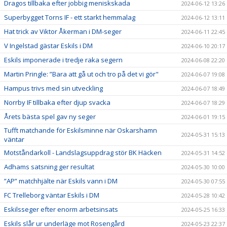
Dragos tillbaka efter jobbig meniskskada
2024-06-12 13:26
Superbygget Torns IF - ett starkt hemmalag
2024-06-12 13:11
Hat trick av Viktor Åkerman i DM-seger
2024-06-11 22:45
V Ingelstad gästar Eskils i DM
2024-06-10 20:17
Eskils imponerade i tredje raka segern
2024-06-08 22:20
Martin Pringle: ”Bara att gå ut och tro på det vi gör"
2024-06-07 19:08
Hampus trivs med sin utveckling
2024-06-07 18:49
Norrby IF tillbaka efter djup svacka
2024-06-07 18:29
Årets bästa spel gav ny seger
2024-06-01 19:15
Tufft matchande för Eskilsminne när Oskarshamn
2024-05-31 15:13
väntar
Motståndarkoll - Landslagsuppdrag stör BK Häcken
2024-05-31 14:52
Adhams satsning ger resultat
2024-05-30 10:00
”AP” matchhjälte när Eskils vann i DM
2024-05-30 07:55
FC Trelleborg väntar Eskils i DM
2024-05-28 10:42
Eskilsseger efter enorm arbetsinsats
2024-05-25 16:33
Eskils slår ur underläge mot Rosengård
2024-05-23 22:37