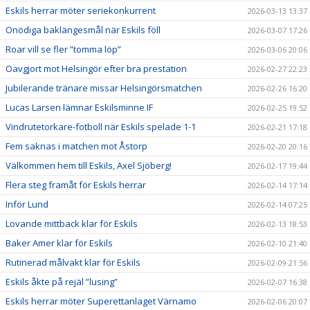
Eskils herrar möter seriekonkurrent
2026-03-13 13:37
Onödiga baklängesmål när Eskils föll
2026-03-07 17:26
Roar vill se fler ”tomma löp”
2026-03-06 20:06
Oavgjort mot Helsingör efter bra prestation
2026-02-27 22:23
Jubilerande tränare missar Helsingörsmatchen
2026-02-26 16:20
Lucas Larsen lämnar Eskilsminne IF
2026-02-25 19:52
Vindrutetorkare-fotboll när Eskils spelade 1-1
2026-02-21 17:18
Fem saknas i matchen mot Åstorp
2026-02-20 20:16
Välkommen hem till Eskils, Axel Sjöberg!
2026-02-17 19:44
Flera steg framåt för Eskils herrar
2026-02-14 17:14
Inför Lund
2026-02-14 07:25
Lovande mittback klar för Eskils
2026-02-13 18:53
Baker Amer klar för Eskils
2026-02-10 21:40
Rutinerad målvakt klar för Eskils
2026-02-09 21:56
Eskils åkte på rejäl ”lusing”
2026-02-07 16:38
Eskils herrar möter Superettanlaget Värnamo
2026-02-06 20:07