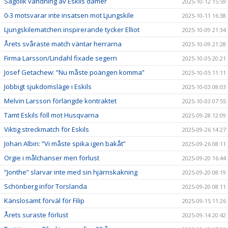
Sagolik vändning av Eskils damer
2025-10-12 15:59
0-3 motsvarar inte insatsen mot Ljungskile
2025-10-11 16:38
Ljungskilematchen inspirerande tycker Elliot
2025-10-09 21:34
Årets svåraste match väntar herrarna
2025-10-09 21:28
Firma Larsson/Lindahl fixade segern
2025-10-05 20:21
Josef Getachew: ”Nu måste poängen komma”
2025-10-05 11:11
Jobbigt sjukdomsläge i Eskils
2025-10-03 08:03
Melvin Larsson förlängde kontraktet
2025-10-03 07:55
Tamt Eskils föll mot Husqvarna
2025-09-28 12:09
Viktig streckmatch för Eskils
2025-09-26 14:27
Johan Albin: ”Vi måste spika igen bakåt”
2025-09-26 08:11
Orgie i målchanser men förlust
2025-09-20 16:44
”Jonthe” slarvar inte med sin hjärnskakning
2025-09-20 08:19
Schönberg inför Torslanda
2025-09-20 08:11
Känslosamt förväl för Filip
2025-09-15 11:26
Årets suraste förlust
2025-09-14 20:42