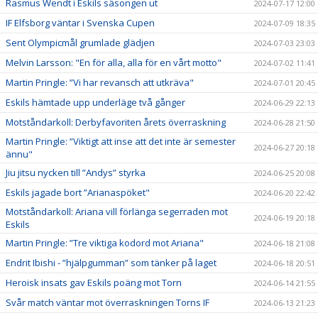
Rasmus Wendt i Eskils säsongen ut
2024-07-17 12:00
IF Elfsborg väntar i Svenska Cupen
2024-07-09 18:35
Sent Olympicmål grumlade glädjen
2024-07-03 23:03
Melvin Larsson: "En för alla, alla för en vårt motto"
2024-07-02 11:41
Martin Pringle: ”Vi har revansch att utkräva"
2024-07-01 20:45
Eskils hämtade upp underläge två gånger
2024-06-29 22:13
Motståndarkoll: Derbyfavoriten årets överraskning
2024-06-28 21:50
Martin Pringle: ”Viktigt att inse att det inte är semester
2024-06-27 20:18
ännu"
Jiu jitsu nycken till ”Andys” styrka
2024-06-25 20:08
Eskils jagade bort ”Arianaspöket"
2024-06-20 22:42
Motståndarkoll: Ariana vill förlänga segerraden mot
2024-06-19 20:18
Eskils
Martin Pringle: ”Tre viktiga kodord mot Ariana"
2024-06-18 21:08
Endrit Ibishi - ”hjälpgumman” som tänker på laget
2024-06-18 20:51
Heroisk insats gav Eskils poäng mot Torn
2024-06-14 21:55
Svår match väntar mot överraskningen Torns IF
2024-06-13 21:23