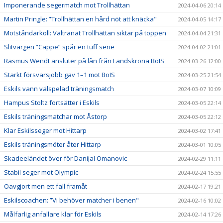
Imponerande segermatch mot Trollhättan
2024-04-06 20:14
Martin Pringle: ”Trollhättan en hård nöt att knäcka"
2024-04-05 14:17
Motståndarkoll: Vältränat Trollhättan siktar på toppen
2024-04-04 21:31
Slitvargen ”Cappe” spår en tuff serie
2024-04-02 21:01
Rasmus Wendt ansluter på lån från Landskrona BoIS
2024-03-26 12:00
Starkt försvarsjobb gav 1–1 mot BoIS
2024-03-25 21:54
Eskils vann välspelad träningsmatch
2024-03-07 10:09
Hampus Stoltz fortsätter i Eskils
2024-03-05 22:14
Eskils träningsmatchar mot Åstorp
2024-03-05 22:12
Klar Eskilsseger mot Hittarp
2024-03-02 17:41
Eskils träningsmöter åter Hittarp
2024-03-01 10:05
Skadeeländet över för Danijal Omanovic
2024-02-29 11:11
Stabil seger mot Olympic
2024-02-24 15:55
Oavgjort men ett fall framåt
2024-02-17 19:21
Eskilscoachen: ”Vi behöver matcher i benen"
2024-02-16 10:02
Målfarlig anfallare klar för Eskils
2024-02-14 17:26