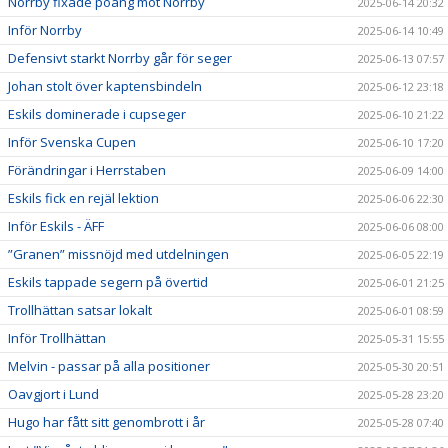
Norrby fixade poäng mot Norrby
2025-06-14 20:32
Inför Norrby
2025-06-14 10:49
Defensivt starkt Norrby går för seger
2025-06-13 07:57
Johan stolt över kaptensbindeln
2025-06-12 23:18
Eskils dominerade i cupseger
2025-06-10 21:22
Inför Svenska Cupen
2025-06-10 17:20
Förändringar i Herrstaben
2025-06-09 14:00
Eskils fick en rejäl lektion
2025-06-06 22:30
Inför Eskils - ÄFF
2025-06-06 08:00
”Granen” missnöjd med utdelningen
2025-06-05 22:19
Eskils tappade segern på övertid
2025-06-01 21:25
Trollhättan satsar lokalt
2025-06-01 08:59
Inför Trollhättan
2025-05-31 15:55
Melvin - passar på alla positioner
2025-05-30 20:51
Oavgjort i Lund
2025-05-28 23:20
Hugo har fått sitt genombrott i år
2025-05-28 07:40