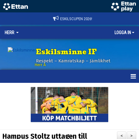
ESKILSCUPEN 2026!
HERR
LOGGA IN
Eskilsminne IF
Respekt – Kamratskap – Jämlikhet
Herr A
HEM
KALENDER
NYHETER
TRUPPEN
Hampus Stoltz uttagen till
<
>