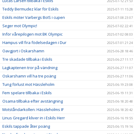
Lucas Larsen tillbaka i Eskils
2025-07-12 21:53
Teddy Bermudez klar för Eskils
2025-07-11 15:28
Eskils möter Varbergs BoIS i cupen
2025-07-08 23:07
Seger mot Olympic!
2025-07-02 22:41
Inför vårepilogen mot BK Olympic
2025-07-02 08:03
Hampus vill fira födelsedagen i Dur
2025-07-01 21:24
Oavgjort i Oskarshamn
2025-06-28 18:46
Tre skadade tillbaka i Eskils
2025-06-27 11:17
Lagkaptenen tror på vändning
2025-06-27 11:07
Oskarshamn vill ha tre poäng
2025-06-27 11:06
Tung förlust mot Hässleholm
2025-06-19 23:08
Fem spelare tillbaka i Eskils
2025-06-19 11:31
Osama tillbaka efter avstängning
2025-06-18 20:48
Motståndarkollen: Hässleholms IF
2025-06-18 20:42
Linus Gregard kliver in i Eskils Herr
2025-06-16 19:55
Eskils tappade åter poäng
2025-06-15 19:16