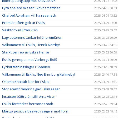
Bittert poängtapp mot Skövde AIK
2025-04-05 16:02
Fyra spelare missar Skövdematchen
2025-04-05 00:33
Charbel Abraham vill ha revansch
2025-04-04 13:52
Premiärluften gick ur Eskils
2025-03-29 17:00
Väskförbud Ettan 2025
2025-03-29 09:52
Lagkaptenens tankar inför premiären
2025-03-28 20:29
Välkommen till Eskils, Henrik Norrby!
2025-03-25 14:56
Starkt genrep av Eskils herrar
2025-03-22 20:08
Eskils genrepar mot Varbergs BoIS
2025-03-21 20:09
Lyckat träningsläger i Spanien
2025-03-15 18:59
Välkommen till Eskils, Neo Ehrnborg Kallmeby!
2025-03-10 17:35
Osama Khattab klar för Eskils
2025-03-09 17:15
Stor scenförändring gav Eskilsseger
2025-03-08 18:32
Insatsen bättre än siffrorna visar
2025-02-28 22:16
Eskils förstärker herrarnas stab
2025-02-26 19:04
Många positiva besked i segern mot Torn
2025-02-23 18:46