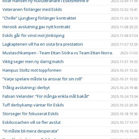
Roar Hansen ny huvudtränare i Eskilsminne IF
2025-12-09 11:59
Veteranen förlänger med Eskils
2025-12-02 16:41
”Chrille” Ljungberg förlänger kontraktet
2025-11-26 13:13
Heroisk avslutning gav nytt kontrakt
2025-11-08 20:23
Eskils går för vinst mot Jönköping
2025-11-08 07:24
Lagkaptenen vill ha en sista bra prestation
2025-11-07 13:29
Mustaschkampen - Team Ettan Södra vs Team Ettan Norra.
2025-11-03
Viktig seger men ny darrig match
2025-11-01 19:33
Hampus Stoltz mot toppformen
2025-10-31 13:32
”Varje spelare måste ta ansvar för sin roll”
2025-10-31 10:02
Tråkig avslutning i derbyt
2025-10-26 19:48
Fabian Velander: ”För många enkla mål bakåt”
2025-10-24 15:54
Tuff derbykamp väntar för Eskils
2025-10-23 20:39
Storseger för fokuserat Eskils
2025-10-18 19:50
Eskilscoachen vill se fler avslut
2025-10-17 13:11
”Vi måste bli mera desperata”
2025-10-16 16:46