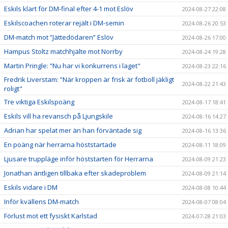
Eskils klart för DM-final efter 4-1 mot Eslöv
2024-08-27 22:08
Eskilscoachen roterar rejält i DM-semin
2024-08-26 20:53
DM-match mot ”Jättedödaren” Eslöv
2024-08-26 17:00
Hampus Stoltz matchhjälte mot Norrby
2024-08-24 19:28
Martin Pringle: ”Nu har vi konkurrens i laget"
2024-08-23 22:16
Fredrik Liverstam: ”När kroppen är frisk är fotboll jäkligt
2024-08-22 21:43
roligt"
Tre viktiga Eskilspoäng
2024-08-17 18:41
Eskils vill ha revansch på Ljungskile
2024-08-16 14:27
Adrian har spelat mer än han förväntade sig
2024-08-16 13:36
En poäng när herrarna höststartade
2024-08-11 18:09
Ljusare truppläge inför höststarten för Herrarna
2024-08-09 21:23
Jonathan äntligen tillbaka efter skadeproblem
2024-08-09 21:14
Eskils vidare i DM
2024-08-08 10:44
Inför kvällens DM-match
2024-08-07 08:04
Förlust mot ett fysiskt Karlstad
2024-07-28 21:03