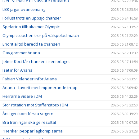
Izet "Vi måste bli vassare i boxarna"
2025-05-27 21:36
LBK jagar avancemang
2025-05-26 23:34
Förlust trots en uppsjö chanser
2025-05-24 16:58
Spelartrio tillbaka mot Olympic
2025-05-23 11:57
Olympiccoachen tror på välspelad match
2025-05-21 22:29
Endrit alltid beredd ta chansen
2025-05-21 08:12
Oavgjort mot Ariana
2025-05-17 17:37
Jetmir Koci får chansen i seniorlaget
2025-05-17 11:54
Izet inför Ariana
2025-05-17 00:09
Fabian Velander inför Ariana
2025-05-16 23:51
Ariana - favorit med imponerande trupp
2025-05-15 09:42
Herrarna vidare i DM
2025-05-14 22:29
Stor rotation mot Staffanstorp i DM
2025-05-13 22:50
Äntligen kom första segern
2025-05-10 19:29
Bra träningar ska ge resultat
2025-05-10 07:28
"Henke" peppar lagkompisarna
2025-05-08 21:28