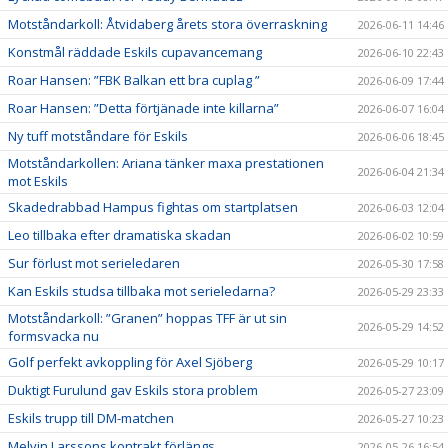
Motståndarkoll: Åtvidaberg årets stora överraskning
2026-06-11 14:46
Konstmål räddade Eskils cupavancemang
2026-06-10 22:43
Roar Hansen: ”FBK Balkan ett bra cuplag ”
2026-06-09 17:44
Roar Hansen: ”Detta förtjänade inte killarna”
2026-06-07 16:04
Ny tuff motståndare för Eskils
2026-06-06 18:45
Motståndarkollen: Ariana tänker maxa prestationen
2026-06-04 21:34
mot Eskils
Skadedrabbad Hampus fightas om startplatsen
2026-06-03 12:04
Leo tillbaka efter dramatiska skadan
2026-06-02 10:59
Sur förlust mot serieledaren
2026-05-30 17:58
Kan Eskils studsa tillbaka mot serieledarna?
2026-05-29 23:33
Motståndarkoll: ”Granen” hoppas TFF är ut sin
2026-05-29 14:52
formsvacka nu
Golf perfekt avkoppling för Axel Sjöberg
2026-05-29 10:17
Duktigt Furulund gav Eskils stora problem
2026-05-27 23:09
Eskils trupp till DM-matchen
2026-05-27 10:23
Melvin Larssons kontrakt förlängs
2026-05-26 16:54