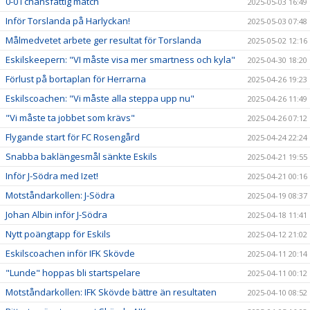
0-0 i chansfattig match
2025-05-03 16:49
Inför Torslanda på Harlyckan!
2025-05-03 07:48
Målmedvetet arbete ger resultat för Torslanda
2025-05-02 12:16
Eskilskeepern: "VI måste visa mer smartness och kyla"
2025-04-30 18:20
Förlust på bortaplan för Herrarna
2025-04-26 19:23
Eskilscoachen: "Vi måste alla steppa upp nu"
2025-04-26 11:49
"Vi måste ta jobbet som krävs"
2025-04-26 07:12
Flygande start för FC Rosengård
2025-04-24 22:24
Snabba baklängesmål sänkte Eskils
2025-04-21 19:55
Inför J-Södra med Izet!
2025-04-21 00:16
Motståndarkollen: J-Södra
2025-04-19 08:37
Johan Albin inför J-Södra
2025-04-18 11:41
Nytt poängtapp för Eskils
2025-04-12 21:02
Eskilscoachen inför IFK Skövde
2025-04-11 20:14
"Lunde" hoppas bli startspelare
2025-04-11 00:12
Motståndarkollen: IFK Skövde bättre än resultaten
2025-04-10 08:52