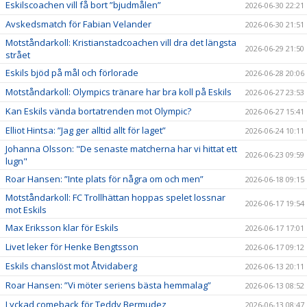
Eskilscoachen vill få bort ”bjudmålen”
2026-06-30 22:21
Avskedsmatch för Fabian Velander
2026-06-30 21:51
Motståndarkoll: Kristianstadcoachen vill dra det längsta
2026-06-29 21:50
strået
Eskils bjöd på mål och förlorade
2026-06-28 20:06
Motståndarkoll: Olympics tränare har bra koll på Eskils
2026-06-27 23:53
Kan Eskils vända bortatrenden mot Olympic?
2026-06-27 15:41
Elliot Hintsa: ”Jag ger alltid allt för laget”
2026-06-24 10:11
Johanna Olsson: "De senaste matcherna har vi hittat ett
2026-06-23 09:59
lugn"
Roar Hansen: ”Inte plats för några om och men”
2026-06-18 09:15
Motståndarkoll: FC Trollhättan hoppas spelet lossnar
2026-06-17 19:54
mot Eskils
Max Eriksson klar för Eskils
2026-06-17 17:01
Livet leker för Henke Bengtsson
2026-06-17 09:12
Eskils chanslöst mot Åtvidaberg
2026-06-13 20:11
Roar Hansen: ”Vi möter seriens bästa hemmalag”
2026-06-13 08:52
Lyckad comeback för Teddy Bermudez
2026-06-13 08:47