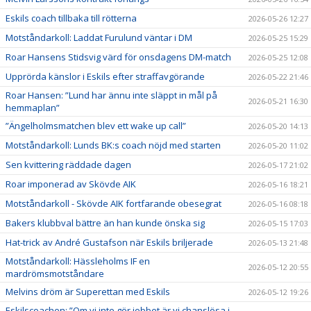
Eskils coach tillbaka till rötterna
2026-05-26 12:27
Motståndarkoll: Laddat Furulund väntar i DM
2026-05-25 15:29
Roar Hansens Stidsvig värd för onsdagens DM-match
2026-05-25 12:08
Upprörda känslor i Eskils efter straffavgörande
2026-05-22 21:46
Roar Hansen: ”Lund har ännu inte släppt in mål på
2026-05-21 16:30
hemmaplan”
”Ängelholmsmatchen blev ett wake up call”
2026-05-20 14:13
Motståndarkoll: Lunds BK:s coach nöjd med starten
2026-05-20 11:02
Sen kvittering räddade dagen
2026-05-17 21:02
Roar imponerad av Skövde AIK
2026-05-16 18:21
Motståndarkoll - Skövde AIK fortfarande obesegrat
2026-05-16 08:18
Bakers klubbval bättre än han kunde önska sig
2026-05-15 17:03
Hat-trick av André Gustafson när Eskils briljerade
2026-05-13 21:48
Motståndarkoll: Hässleholms IF en
2026-05-12 20:55
mardrömsmotståndare
Melvins dröm är Superettan med Eskils
2026-05-12 19:26
Eskilscoachen: ”Om vi inte gör jobbet är vi chanslösa i