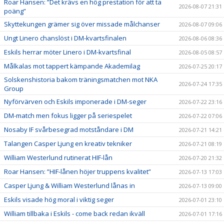
Roar Hansen: ”Det krävs en hög prestation för att ta
2026-08-07 21:31
poäng”
Skyttekungen grämer sig över missade målchanser
2026-08-07 09:06
Ungt Linero chanslöst i DM-kvartsfinalen
2026-08-06 08:36
Eskils herrar möter Linero i DM-kvartsfinal
2026-08-05 08:57
Målkalas mot tappert kämpande Akademilag
2026-07-25 20:17
Solskenshistoria bakom träningsmatchen mot NKA
2026-07-24 17:35
Group
Nyförvärven och Eskils imponerade i DM-seger
2026-07-22 23:16
DM-match men fokus ligger på seriespelet
2026-07-22 07:06
Nosaby IF svårbesegrad motståndare i DM
2026-07-21 14:21
Talangen Casper Ljung en kreativ tekniker
2026-07-21 08:19
William Westerlund rutinerat HIF-lån
2026-07-20 21:32
Roar Hansen: ”HIF-lånen höjer truppens kvalitet”
2026-07-13 17:03
Casper Ljung & William Westerlund lånas in
2026-07-13 09:00
Eskils visade hög moral i viktig seger
2026-07-01 23:10
William tillbaka i Eskils - come back redan ikväll
2026-07-01 17:16