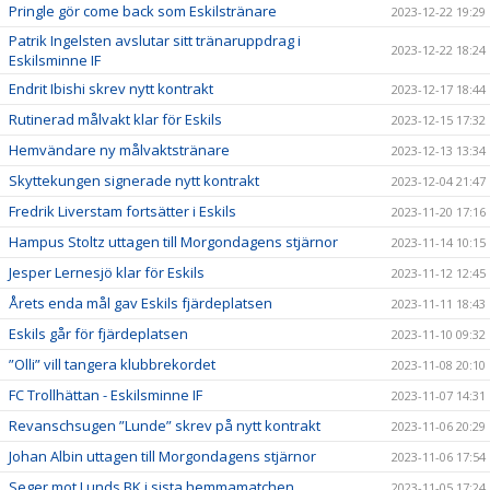
Pringle gör come back som Eskilstränare
2023-12-22 19:29
Patrik Ingelsten avslutar sitt tränaruppdrag i
2023-12-22 18:24
Eskilsminne IF
Endrit Ibishi skrev nytt kontrakt
2023-12-17 18:44
Rutinerad målvakt klar för Eskils
2023-12-15 17:32
Hemvändare ny målvaktstränare
2023-12-13 13:34
Skyttekungen signerade nytt kontrakt
2023-12-04 21:47
Fredrik Liverstam fortsätter i Eskils
2023-11-20 17:16
Hampus Stoltz uttagen till Morgondagens stjärnor
2023-11-14 10:15
Jesper Lernesjö klar för Eskils
2023-11-12 12:45
Årets enda mål gav Eskils fjärdeplatsen
2023-11-11 18:43
Eskils går för fjärdeplatsen
2023-11-10 09:32
”Olli” vill tangera klubbrekordet
2023-11-08 20:10
FC Trollhättan - Eskilsminne IF
2023-11-07 14:31
Revanschsugen ”Lunde” skrev på nytt kontrakt
2023-11-06 20:29
Johan Albin uttagen till Morgondagens stjärnor
2023-11-06 17:54
Seger mot Lunds BK i sista hemmamatchen
2023-11-05 17:24