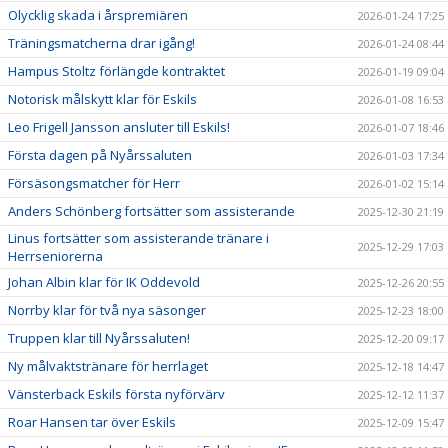
Olycklig skada i årspremiären
2026-01-24 17:25
Träningsmatcherna drar igång!
2026-01-24 08:44
Hampus Stoltz förlängde kontraktet
2026-01-19 09:04
Notorisk målskytt klar för Eskils
2026-01-08 16:53
Leo Frigell Jansson ansluter till Eskils!
2026-01-07 18:46
Första dagen på Nyårssaluten
2026-01-03 17:34
Försäsongsmatcher för Herr
2026-01-02 15:14
Anders Schönberg fortsätter som assisterande
2025-12-30 21:19
Linus fortsätter som assisterande tränare i
2025-12-29 17:03
Herrseniorerna
Johan Albin klar för IK Oddevold
2025-12-26 20:55
Norrby klar för två nya säsonger
2025-12-23 18:00
Truppen klar till Nyårssaluten!
2025-12-20 09:17
Ny målvaktstränare för herrlaget
2025-12-18 14:47
Vänsterback Eskils första nyförvärv
2025-12-12 11:37
Roar Hansen tar över Eskils
2025-12-09 15:47