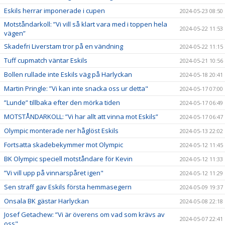
Eskils herrar imponerade i cupen
2024-05-23 08:50
Motståndarkoll: ”Vi vill så klart vara med i toppen hela
2024-05-22 11:53
vägen”
Skadefri Liverstam tror på en vändning
2024-05-22 11:15
Tuff cupmatch väntar Eskils
2024-05-21 10:56
Bollen rullade inte Eskils väg på Harlyckan
2024-05-18 20:41
Martin Pringle: ”Vi kan inte snacka oss ur detta"
2024-05-17 07:00
”Lunde” tillbaka efter den mörka tiden
2024-05-17 06:49
MOTSTÅNDARKOLL: ”Vi har allt att vinna mot Eskils”
2024-05-17 06:47
Olympic monterade ner håglöst Eskils
2024-05-13 22:02
Fortsatta skadebekymmer mot Olympic
2024-05-12 11:45
BK Olympic speciell motståndare för Kevin
2024-05-12 11:33
”Vi vill upp på vinnarspåret igen"
2024-05-12 11:29
Sen straff gav Eskils första hemmasegern
2024-05-09 19:37
Onsala BK gästar Harlyckan
2024-05-08 22:18
Josef Getachew: ”Vi är överens om vad som krävs av
2024-05-07 22:41
oss"