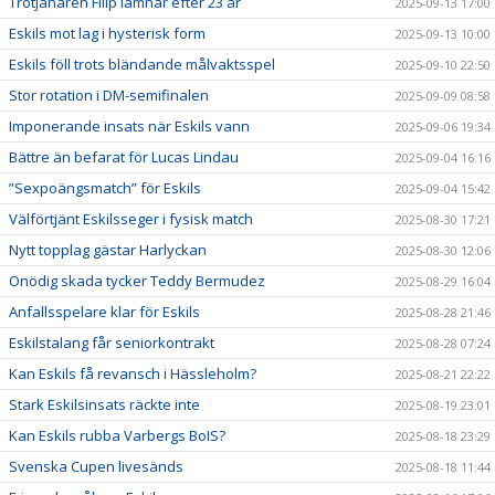
Trotjänaren Filip lämnar efter 23 år
2025-09-13 17:00
Eskils mot lag i hysterisk form
2025-09-13 10:00
Eskils föll trots bländande målvaktsspel
2025-09-10 22:50
Stor rotation i DM-semifinalen
2025-09-09 08:58
Imponerande insats när Eskils vann
2025-09-06 19:34
Bättre än befarat för Lucas Lindau
2025-09-04 16:16
”Sexpoängsmatch” för Eskils
2025-09-04 15:42
Välförtjänt Eskilsseger i fysisk match
2025-08-30 17:21
Nytt topplag gästar Harlyckan
2025-08-30 12:06
Onödig skada tycker Teddy Bermudez
2025-08-29 16:04
Anfallsspelare klar för Eskils
2025-08-28 21:46
Eskilstalang får seniorkontrakt
2025-08-28 07:24
Kan Eskils få revansch i Hässleholm?
2025-08-21 22:22
Stark Eskilsinsats räckte inte
2025-08-19 23:01
Kan Eskils rubba Varbergs BoIS?
2025-08-18 23:29
Svenska Cupen livesänds
2025-08-18 11:44