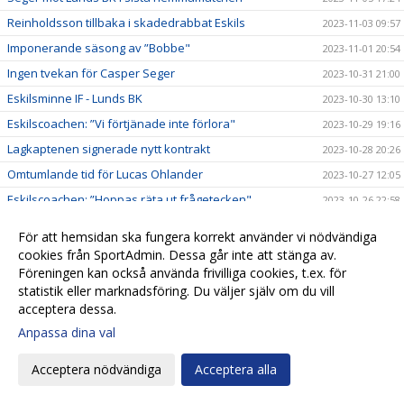
Reinholdsson tillbaka i skadedrabbat Eskils
2023-11-03 09:57
Imponerande säsong av ”Bobbe"
2023-11-01 20:54
Ingen tvekan för Casper Seger
2023-10-31 21:00
Eskilsminne IF - Lunds BK
2023-10-30 13:10
Eskilscoachen: ”Vi förtjänade inte förlora"
2023-10-29 19:16
Lagkaptenen signerade nytt kontrakt
2023-10-28 20:26
Omtumlande tid för Lucas Ohlander
2023-10-27 12:05
Eskilscoachen: ”Hoppas räta ut frågetecken"
2023-10-26 22:58
Josef Getachew fortsätter i Eskils
2023-10-25 09:50
För att hemsidan ska fungera korrekt använder vi nödvändiga
Falkenbergs FF - Eskilsminne IF
2023-10-23 12:30
cookies från SportAdmin. Dessa går inte att stänga av.
Föreningen kan också använda frivilliga cookies, t.ex. för
Ineffektivt Eskils föll igen
2023-10-21 21:30
statistik eller marknadsföring. Du väljer själv om du vill
Eskilscoachen varnar för Ahlafors motivation
2023-10-20 11:36
acceptera dessa.
Lamin Sarr: ”Nyttigt för mig att spela i Eskils"
2023-10-18 22:21
Anpassa dina val
Eskilsminne IF - Ahlafors IF
2023-10-16 15:18
Acceptera nödvändiga
Acceptera alla
Eskils bröt förlustsviten
2023-10-15 16:04
Eskilsminne IF - Tvååkers IF
2023-10-10 11:45