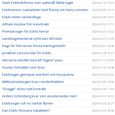
Stark Eskilsdefensiv men självmål fällde laget
2024-02-10 19:05
Eskilsminne i samarbete med Åstorp om Harry Lomsten
2024-02-09 10:13
Eskils möter seriekollega
2024-02-08 16:57
Adham Hazime fick A-kontrakt
2024-02-03 17:17
Premiärseger för Eskils herrar
2024-02-03 16:32
Landslagsmeriterat nyförvärv till Eskils
2024-02-01 21:29
Dags för herrarnas första träningsmatch
2024-02-01 16:48
Jonathan Larsson klar för Eskils
2024-01-28 19:57
Herrarna inledde med ett ”lagom” pass
2024-01-11 22:06
Gustav fortsätter som fysio
2024-01-10 16:58
Eskilslagen genrepar mot BoIS och Husqvarna
2024-01-09 23:32
Mittbackstalangen kvar i moderklubben
2024-01-09 15:43
”Dragge” skrev nytt kontrakt
2024-01-09 11:05
Anders Schönberg kvar som assisterande i Herr
2024-01-07 18:51
Eskilsseger och nu väntar Illyrien
2024-01-06 20:27
Kan Eskils försvara Saluttiteln?
2024-01-03 18:40