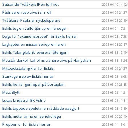
Satsande Tvååkers IF en tuff nöt
2026-04-10 14:42
Pådrivaren Leo trivs i sin roll
2026-04-09 21:37
Tvååkers IF saknar nyckelspelare
2026-04-08 20:59
Eskils tog en välförtjänt premiärseger
2026-04-04 17:21
Dags för ”examensprovet” för Eskils herrar
2026-04-03 17:38
Lagkaptenen missar seriepremiären
2026-04-01 22:57
Eskils Talangfabrik levererar återigen
2026-03-31 19:49
Motståndarkoll: Laholms tränare trivs på Harlyckan
2026-03-31 13:24
Mittbackstalang klar för Eskils
2026-03-29 21:37
Starkt genrep av Eskils herrar
2026-03-28 16:08
Eskils herrar genrepar på bortaplan
2026-03-27 23:18
Matchflytt
2026-03-26 11:21
Lucas Lindau till BK Astrio
2026-03-26 11:11
Eskils tappade spelet men räddade oavgjort
2026-03-21 19:59
Eskils möter ännu en seriekollega
2026-03-20 20:40
Proppen ur för Eskils herrar
2026-03-14 18:01