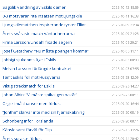
Sagolik vändning av Eskils damer
2025-10-12 15:59
0-3 motsvarar inte insatsen mot Ljungskile
2025-10-11 16:38
Ljungskilematchen inspirerande tycker Elliot
2025-10-09 21:34
Årets svåraste match väntar herrarna
2025-10-09 21:28
Firma Larsson/Lindahl fixade segern
2025-10-05 20:21
Josef Getachew: ”Nu måste poängen komma”
2025-10-05 11:11
Jobbigt sjukdomsläge i Eskils
2025-10-03 08:03
Melvin Larsson förlängde kontraktet
2025-10-03 07:55
Tamt Eskils föll mot Husqvarna
2025-09-28 12:09
Viktig streckmatch för Eskils
2025-09-26 14:27
Johan Albin: ”Vi måste spika igen bakåt”
2025-09-26 08:11
Orgie i målchanser men förlust
2025-09-20 16:44
”Jonthe” slarvar inte med sin hjärnskakning
2025-09-20 08:19
Schönberg inför Torslanda
2025-09-20 08:11
Känslosamt förväl för Filip
2025-09-15 11:26
Årets suraste förlust
2025-09-14 20:42