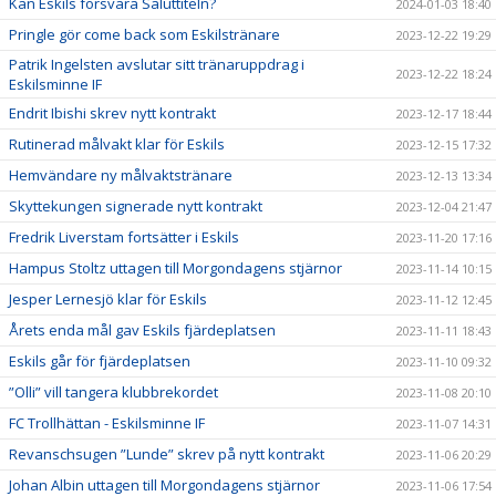
Kan Eskils försvara Saluttiteln?
2024-01-03 18:40
Pringle gör come back som Eskilstränare
2023-12-22 19:29
Patrik Ingelsten avslutar sitt tränaruppdrag i
2023-12-22 18:24
Eskilsminne IF
Endrit Ibishi skrev nytt kontrakt
2023-12-17 18:44
Rutinerad målvakt klar för Eskils
2023-12-15 17:32
Hemvändare ny målvaktstränare
2023-12-13 13:34
Skyttekungen signerade nytt kontrakt
2023-12-04 21:47
Fredrik Liverstam fortsätter i Eskils
2023-11-20 17:16
Hampus Stoltz uttagen till Morgondagens stjärnor
2023-11-14 10:15
Jesper Lernesjö klar för Eskils
2023-11-12 12:45
Årets enda mål gav Eskils fjärdeplatsen
2023-11-11 18:43
Eskils går för fjärdeplatsen
2023-11-10 09:32
”Olli” vill tangera klubbrekordet
2023-11-08 20:10
FC Trollhättan - Eskilsminne IF
2023-11-07 14:31
Revanschsugen ”Lunde” skrev på nytt kontrakt
2023-11-06 20:29
Johan Albin uttagen till Morgondagens stjärnor
2023-11-06 17:54