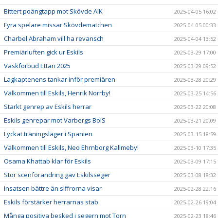
Bittert poängtapp mot Skövde AIK
2025-04-05 16:02
Fyra spelare missar Skövdematchen
2025-04-05 00:33
Charbel Abraham vill ha revansch
2025-04-04 13:52
Premiärluften gick ur Eskils
2025-03-29 17:00
Väskförbud Ettan 2025
2025-03-29 09:52
Lagkaptenens tankar inför premiären
2025-03-28 20:29
Välkommen till Eskils, Henrik Norrby!
2025-03-25 14:56
Starkt genrep av Eskils herrar
2025-03-22 20:08
Eskils genrepar mot Varbergs BoIS
2025-03-21 20:09
Lyckat träningsläger i Spanien
2025-03-15 18:59
Välkommen till Eskils, Neo Ehrnborg Kallmeby!
2025-03-10 17:35
Osama Khattab klar för Eskils
2025-03-09 17:15
Stor scenförändring gav Eskilsseger
2025-03-08 18:32
Insatsen bättre än siffrorna visar
2025-02-28 22:16
Eskils förstärker herrarnas stab
2025-02-26 19:04
Många positiva besked i segern mot Torn
2025-02-23 18:46