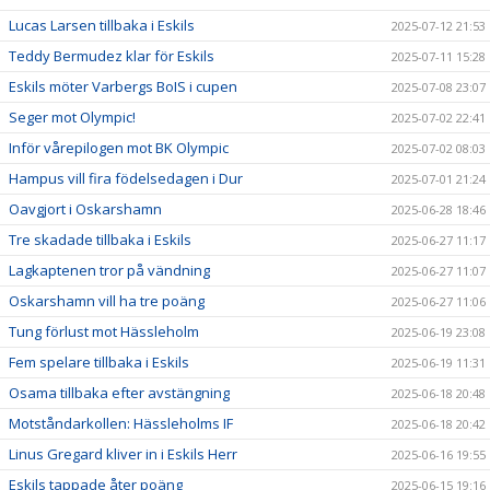
Lucas Larsen tillbaka i Eskils
2025-07-12 21:53
Teddy Bermudez klar för Eskils
2025-07-11 15:28
Eskils möter Varbergs BoIS i cupen
2025-07-08 23:07
Seger mot Olympic!
2025-07-02 22:41
Inför vårepilogen mot BK Olympic
2025-07-02 08:03
Hampus vill fira födelsedagen i Dur
2025-07-01 21:24
Oavgjort i Oskarshamn
2025-06-28 18:46
Tre skadade tillbaka i Eskils
2025-06-27 11:17
Lagkaptenen tror på vändning
2025-06-27 11:07
Oskarshamn vill ha tre poäng
2025-06-27 11:06
Tung förlust mot Hässleholm
2025-06-19 23:08
Fem spelare tillbaka i Eskils
2025-06-19 11:31
Osama tillbaka efter avstängning
2025-06-18 20:48
Motståndarkollen: Hässleholms IF
2025-06-18 20:42
Linus Gregard kliver in i Eskils Herr
2025-06-16 19:55
Eskils tappade åter poäng
2025-06-15 19:16