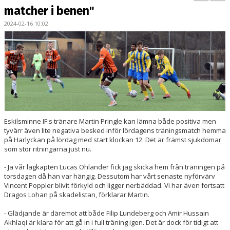
BILDGALLERI
matcher i benen"
2024-02-16 10:02
KONTAKT
MATCHER
ETTAN SÖDRA
Eskilsminne IF:s tränare Martin Pringle kan lämna både positiva men
tyvärr även lite negativa besked inför lördagens träningsmatch hemma
på Harlyckan på lördag med start klockan 12. Det är främst sjukdomar
som stör ritningarna just nu.
- Ja vår lagkapten Lucas Ohlander fick jag skicka hem från träningen på
torsdagen då han var hängig. Dessutom har vårt senaste nyförvärv
Vincent Poppler blivit förkyld och ligger nerbäddad. Vi har även fortsatt
Dragos Lohan på skadelistan, förklarar Martin.
- Glädjande är däremot att både Filip Lundeberg och Amir Hussain
Akhlaqi är klara för att gå in i full träning igen. Det är dock för tidigt att