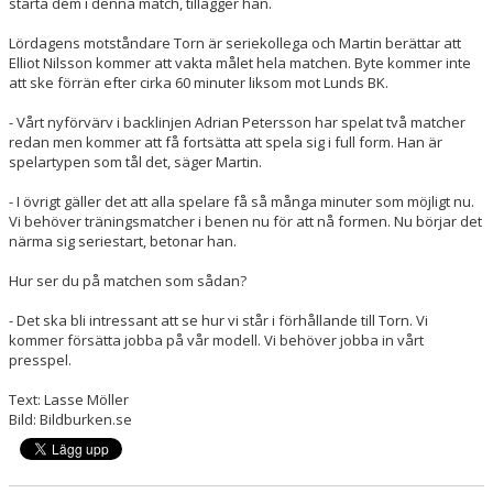
starta dem i denna match, tillägger han.
Lördagens motståndare Torn är seriekollega och Martin berättar att
Elliot Nilsson kommer att vakta målet hela matchen. Byte kommer inte
att ske förrän efter cirka 60 minuter liksom mot Lunds BK.
- Vårt nyförvärv i backlinjen Adrian Petersson har spelat två matcher
redan men kommer att få fortsätta att spela sig i full form. Han är
spelartypen som tål det, säger Martin.
- I övrigt gäller det att alla spelare få så många minuter som möjligt nu.
Vi behöver träningsmatcher i benen nu för att nå formen. Nu börjar det
närma sig seriestart, betonar han.
Hur ser du på matchen som sådan?
- Det ska bli intressant att se hur vi står i förhållande till Torn. Vi
kommer försätta jobba på vår modell. Vi behöver jobba in vårt
presspel.
Text: Lasse Möller
Bild: Bildburken.se