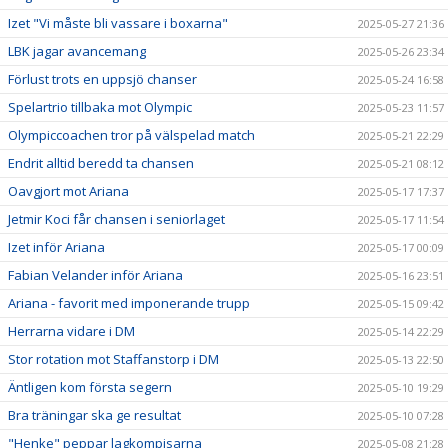
Izet "Vi måste bli vassare i boxarna"
2025-05-27 21:36
LBK jagar avancemang
2025-05-26 23:34
Förlust trots en uppsjö chanser
2025-05-24 16:58
Spelartrio tillbaka mot Olympic
2025-05-23 11:57
Olympiccoachen tror på välspelad match
2025-05-21 22:29
Endrit alltid beredd ta chansen
2025-05-21 08:12
Oavgjort mot Ariana
2025-05-17 17:37
Jetmir Koci får chansen i seniorlaget
2025-05-17 11:54
Izet inför Ariana
2025-05-17 00:09
Fabian Velander inför Ariana
2025-05-16 23:51
Ariana - favorit med imponerande trupp
2025-05-15 09:42
Herrarna vidare i DM
2025-05-14 22:29
Stor rotation mot Staffanstorp i DM
2025-05-13 22:50
Äntligen kom första segern
2025-05-10 19:29
Bra träningar ska ge resultat
2025-05-10 07:28
"Henke" peppar lagkompisarna
2025-05-08 21:28