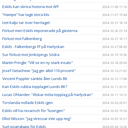
Eskils kan skriva historia mot ÄFF
2024-11-08 11:16
”Hampe” har tagit stora kliv
2024-11-07 19:44
Izet Kaljic tar över herrlaget
2024-10-31 18:14
Förlust men Eskils imponerade på gästerna
2024-10-30 23:14
Förlust mot Falkenberg
2024-10-27 18:17
Eskils - Falkenbergs FF på Harlyckan
2024-10-27 08:43
Sur förlust mot Jönköpings Södra
2024-10-19 19:30
Martin Pringle: ”Vill se en ny stark insats"
2024-10-18 20:06
Josef Getachew: ”Jag ger altid 110 procent"
2024-10-16 21:02
Vincent Poppler sänkte åter Lunds BK
2024-10-12 17:08
Kan Eskils rubba topplaget Lunds BK?
2024-10-11 20:51
Lucas Ohlander: ”Älskar möta topplag på Harlyckan"
2024-10-11 16:12
Torslanda nollade Eskils igen
2024-10-06 20:01
Eskils vill ha revansch för ”lusingen"
2024-10-03 19:36
Elliot Nilsson: ”Jag stressar inte upp mig"
2024-10-03 10:27
Surt poängtapp för Eskils
2024-09-28 16:20