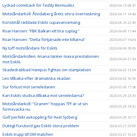
Lyckad comeback för Teddy Bermudez
2026-06-13 08:47
Motståndarkoll: Åtvidaberg årets stora överraskning
2026-06-11 14:46
Konstmål räddade Eskils cupavancemang
2026-06-10 22:43
Roar Hansen: ”FBK Balkan ett bra cuplag ”
2026-06-09 17:44
Roar Hansen: ”Detta förtjänade inte killarna”
2026-06-07 16:04
Ny tuff motståndare för Eskils
2026-06-06 18:45
Motståndarkollen: Ariana tänker maxa prestationen
2026-06-04 21:34
mot Eskils
Skadedrabbad Hampus fightas om startplatsen
2026-06-03 12:04
Leo tillbaka efter dramatiska skadan
2026-06-02 10:59
Sur förlust mot serieledaren
2026-05-30 17:58
Kan Eskils studsa tillbaka mot serieledarna?
2026-05-29 23:33
Motståndarkoll: ”Granen” hoppas TFF är ut sin
2026-05-29 14:52
formsvacka nu
Golf perfekt avkoppling för Axel Sjöberg
2026-05-29 10:17
Duktigt Furulund gav Eskils stora problem
2026-05-27 23:09
Eskils trupp till DM-matchen
2026-05-27 10:23