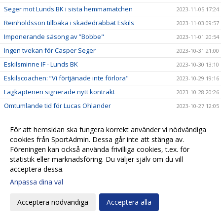
Seger mot Lunds BK i sista hemmamatchen
2023-11-05 17:24
Reinholdsson tillbaka i skadedrabbat Eskils
2023-11-03 09:57
Imponerande säsong av ”Bobbe"
2023-11-01 20:54
Ingen tvekan för Casper Seger
2023-10-31 21:00
Eskilsminne IF - Lunds BK
2023-10-30 13:10
Eskilscoachen: ”Vi förtjänade inte förlora"
2023-10-29 19:16
Lagkaptenen signerade nytt kontrakt
2023-10-28 20:26
Omtumlande tid för Lucas Ohlander
2023-10-27 12:05
Eskilscoachen: ”Hoppas räta ut frågetecken"
2023-10-26 22:58
För att hemsidan ska fungera korrekt använder vi nödvändiga
Josef Getachew fortsätter i Eskils
2023-10-25 09:50
cookies från SportAdmin. Dessa går inte att stänga av.
Falkenbergs FF - Eskilsminne IF
2023-10-23 12:30
Föreningen kan också använda frivilliga cookies, t.ex. för
statistik eller marknadsföring. Du väljer själv om du vill
Ineffektivt Eskils föll igen
2023-10-21 21:30
acceptera dessa.
Eskilscoachen varnar för Ahlafors motivation
2023-10-20 11:36
Anpassa dina val
Lamin Sarr: ”Nyttigt för mig att spela i Eskils"
2023-10-18 22:21
Acceptera nödvändiga
Acceptera alla
Eskilsminne IF - Ahlafors IF
2023-10-16 15:18
Eskils bröt förlustsviten
2023-10-15 16:04