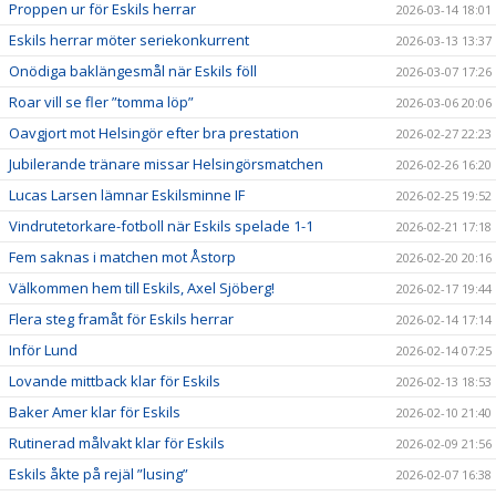
Proppen ur för Eskils herrar
2026-03-14 18:01
Eskils herrar möter seriekonkurrent
2026-03-13 13:37
Onödiga baklängesmål när Eskils föll
2026-03-07 17:26
Roar vill se fler ”tomma löp”
2026-03-06 20:06
Oavgjort mot Helsingör efter bra prestation
2026-02-27 22:23
Jubilerande tränare missar Helsingörsmatchen
2026-02-26 16:20
Lucas Larsen lämnar Eskilsminne IF
2026-02-25 19:52
Vindrutetorkare-fotboll när Eskils spelade 1-1
2026-02-21 17:18
Fem saknas i matchen mot Åstorp
2026-02-20 20:16
Välkommen hem till Eskils, Axel Sjöberg!
2026-02-17 19:44
Flera steg framåt för Eskils herrar
2026-02-14 17:14
Inför Lund
2026-02-14 07:25
Lovande mittback klar för Eskils
2026-02-13 18:53
Baker Amer klar för Eskils
2026-02-10 21:40
Rutinerad målvakt klar för Eskils
2026-02-09 21:56
Eskils åkte på rejäl ”lusing”
2026-02-07 16:38