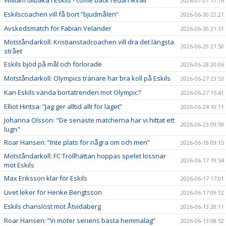
William tillbaka i Eskils - come back redan ikväll
2026-07-01 17:16
Eskilscoachen vill få bort ”bjudmålen”
2026-06-30 22:21
Avskedsmatch för Fabian Velander
2026-06-30 21:51
Motståndarkoll: Kristianstadcoachen vill dra det längsta
2026-06-29 21:50
strået
Eskils bjöd på mål och förlorade
2026-06-28 20:06
Motståndarkoll: Olympics tränare har bra koll på Eskils
2026-06-27 23:53
Kan Eskils vända bortatrenden mot Olympic?
2026-06-27 15:41
Elliot Hintsa: ”Jag ger alltid allt för laget”
2026-06-24 10:11
Johanna Olsson: "De senaste matcherna har vi hittat ett
2026-06-23 09:59
lugn"
Roar Hansen: ”Inte plats för några om och men”
2026-06-18 09:15
Motståndarkoll: FC Trollhättan hoppas spelet lossnar
2026-06-17 19:54
mot Eskils
Max Eriksson klar för Eskils
2026-06-17 17:01
Livet leker för Henke Bengtsson
2026-06-17 09:12
Eskils chanslöst mot Åtvidaberg
2026-06-13 20:11
Roar Hansen: ”Vi möter seriens bästa hemmalag”
2026-06-13 08:52