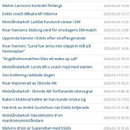
Melvin Larssons kontrakt förlängs
2026-05-26 16:54
Eskils coach tillbaka till rötterna
2026-05-26 12:27
Motståndarkoll: Laddat Furulund väntar i DM
2026-05-25 15:29
Roar Hansens Stidsvig värd för onsdagens DM-match
2026-05-25 12:08
Upprörda känslor i Eskils efter straffavgörande
2026-05-22 21:46
Roar Hansen: ”Lund har ännu inte släppt in mål på
2026-05-21 16:30
hemmaplan”
”Ängelholmsmatchen blev ett wake up call”
2026-05-20 14:13
Motståndarkoll: Lunds BK:s coach nöjd med starten
2026-05-20 11:02
Sen kvittering räddade dagen
2026-05-17 21:02
Roar imponerad av Skövde AIK
2026-05-16 18:21
Motståndarkoll - Skövde AIK fortfarande obesegrat
2026-05-16 08:18
Bakers klubbval bättre än han kunde önska sig
2026-05-15 17:03
Hat-trick av André Gustafson när Eskils briljerade
2026-05-13 21:48
Motståndarkoll: Hässleholms IF en
2026-05-12 20:55
mardrömsmotståndare
Melvins dröm är Superettan med Eskils
2026-05-12 19:26