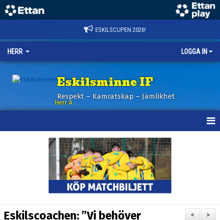
ESKILSCUPEN 2026!
HERR
LOGGA IN
Eskilsminne IF
Respekt – Kamratskap – Jämlikhet
Herr A
HEM
KALENDER
NYHETER
TRUPPEN
Eskilscoachen: ”Vi behöver
<
>