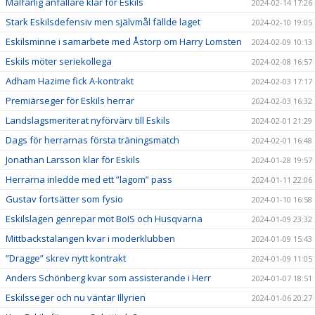
Målfarlig anfallare klar för Eskils
2024-02-14 17:26
Stark Eskilsdefensiv men självmål fällde laget
2024-02-10 19:05
Eskilsminne i samarbete med Åstorp om Harry Lomsten
2024-02-09 10:13
Eskils möter seriekollega
2024-02-08 16:57
Adham Hazime fick A-kontrakt
2024-02-03 17:17
Premiärseger för Eskils herrar
2024-02-03 16:32
Landslagsmeriterat nyförvärv till Eskils
2024-02-01 21:29
Dags för herrarnas första träningsmatch
2024-02-01 16:48
Jonathan Larsson klar för Eskils
2024-01-28 19:57
Herrarna inledde med ett ”lagom” pass
2024-01-11 22:06
Gustav fortsätter som fysio
2024-01-10 16:58
Eskilslagen genrepar mot BoIS och Husqvarna
2024-01-09 23:32
Mittbackstalangen kvar i moderklubben
2024-01-09 15:43
”Dragge” skrev nytt kontrakt
2024-01-09 11:05
Anders Schönberg kvar som assisterande i Herr
2024-01-07 18:51
Eskilsseger och nu väntar Illyrien
2024-01-06 20:27