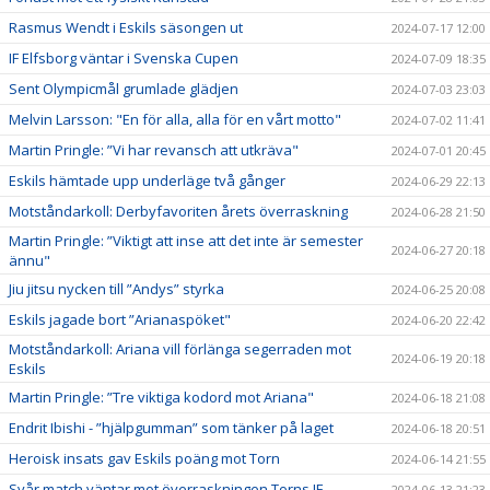
Rasmus Wendt i Eskils säsongen ut
2024-07-17 12:00
IF Elfsborg väntar i Svenska Cupen
2024-07-09 18:35
Sent Olympicmål grumlade glädjen
2024-07-03 23:03
Melvin Larsson: "En för alla, alla för en vårt motto"
2024-07-02 11:41
Martin Pringle: ”Vi har revansch att utkräva"
2024-07-01 20:45
Eskils hämtade upp underläge två gånger
2024-06-29 22:13
Motståndarkoll: Derbyfavoriten årets överraskning
2024-06-28 21:50
Martin Pringle: ”Viktigt att inse att det inte är semester
2024-06-27 20:18
ännu"
Jiu jitsu nycken till ”Andys” styrka
2024-06-25 20:08
Eskils jagade bort ”Arianaspöket"
2024-06-20 22:42
Motståndarkoll: Ariana vill förlänga segerraden mot
2024-06-19 20:18
Eskils
Martin Pringle: ”Tre viktiga kodord mot Ariana"
2024-06-18 21:08
Endrit Ibishi - ”hjälpgumman” som tänker på laget
2024-06-18 20:51
Heroisk insats gav Eskils poäng mot Torn
2024-06-14 21:55
Svår match väntar mot överraskningen Torns IF
2024-06-13 21:23