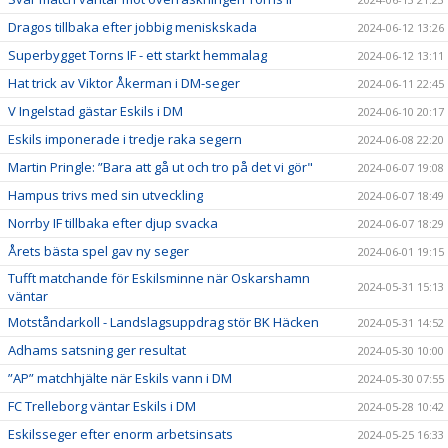
Dragos tillbaka efter jobbig meniskskada
2024-06-12 13:26
Superbygget Torns IF - ett starkt hemmalag
2024-06-12 13:11
Hat trick av Viktor Åkerman i DM-seger
2024-06-11 22:45
V Ingelstad gästar Eskils i DM
2024-06-10 20:17
Eskils imponerade i tredje raka segern
2024-06-08 22:20
Martin Pringle: ”Bara att gå ut och tro på det vi gör"
2024-06-07 19:08
Hampus trivs med sin utveckling
2024-06-07 18:49
Norrby IF tillbaka efter djup svacka
2024-06-07 18:29
Årets bästa spel gav ny seger
2024-06-01 19:15
Tufft matchande för Eskilsminne när Oskarshamn
2024-05-31 15:13
väntar
Motståndarkoll - Landslagsuppdrag stör BK Häcken
2024-05-31 14:52
Adhams satsning ger resultat
2024-05-30 10:00
”AP” matchhjälte när Eskils vann i DM
2024-05-30 07:55
FC Trelleborg väntar Eskils i DM
2024-05-28 10:42
Eskilsseger efter enorm arbetsinsats
2024-05-25 16:33