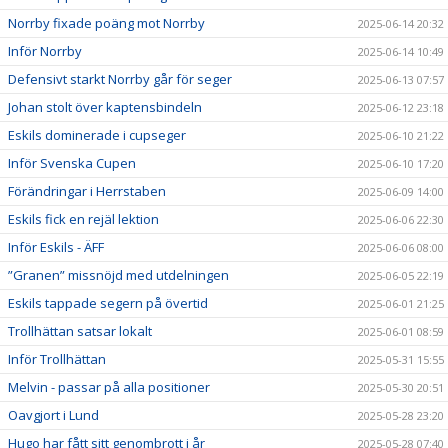
Norrby fixade poäng mot Norrby
2025-06-14 20:32
Inför Norrby
2025-06-14 10:49
Defensivt starkt Norrby går för seger
2025-06-13 07:57
Johan stolt över kaptensbindeln
2025-06-12 23:18
Eskils dominerade i cupseger
2025-06-10 21:22
Inför Svenska Cupen
2025-06-10 17:20
Förändringar i Herrstaben
2025-06-09 14:00
Eskils fick en rejäl lektion
2025-06-06 22:30
Inför Eskils - ÄFF
2025-06-06 08:00
”Granen” missnöjd med utdelningen
2025-06-05 22:19
Eskils tappade segern på övertid
2025-06-01 21:25
Trollhättan satsar lokalt
2025-06-01 08:59
Inför Trollhättan
2025-05-31 15:55
Melvin - passar på alla positioner
2025-05-30 20:51
Oavgjort i Lund
2025-05-28 23:20
Hugo har fått sitt genombrott i år
2025-05-28 07:40