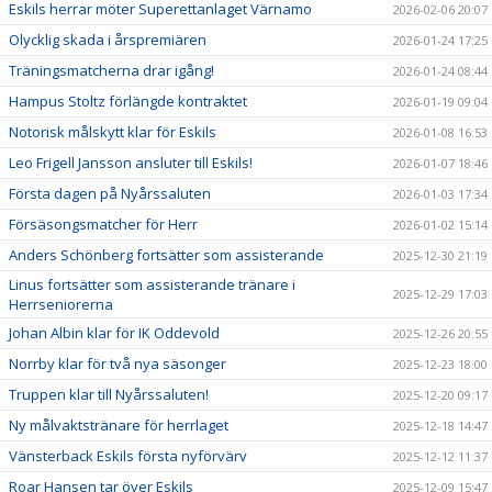
Eskils herrar möter Superettanlaget Värnamo
2026-02-06 20:07
Olycklig skada i årspremiären
2026-01-24 17:25
Träningsmatcherna drar igång!
2026-01-24 08:44
Hampus Stoltz förlängde kontraktet
2026-01-19 09:04
Notorisk målskytt klar för Eskils
2026-01-08 16:53
Leo Frigell Jansson ansluter till Eskils!
2026-01-07 18:46
Första dagen på Nyårssaluten
2026-01-03 17:34
Försäsongsmatcher för Herr
2026-01-02 15:14
Anders Schönberg fortsätter som assisterande
2025-12-30 21:19
Linus fortsätter som assisterande tränare i
2025-12-29 17:03
Herrseniorerna
Johan Albin klar för IK Oddevold
2025-12-26 20:55
Norrby klar för två nya säsonger
2025-12-23 18:00
Truppen klar till Nyårssaluten!
2025-12-20 09:17
Ny målvaktstränare för herrlaget
2025-12-18 14:47
Vänsterback Eskils första nyförvärv
2025-12-12 11:37
Roar Hansen tar över Eskils
2025-12-09 15:47