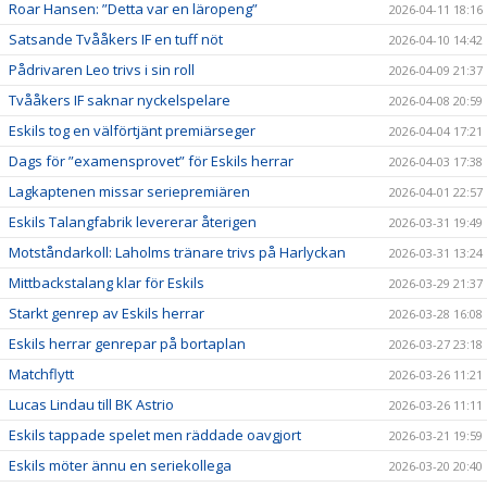
Roar Hansen: ”Detta var en läropeng”
2026-04-11 18:16
Satsande Tvååkers IF en tuff nöt
2026-04-10 14:42
Pådrivaren Leo trivs i sin roll
2026-04-09 21:37
Tvååkers IF saknar nyckelspelare
2026-04-08 20:59
Eskils tog en välförtjänt premiärseger
2026-04-04 17:21
Dags för ”examensprovet” för Eskils herrar
2026-04-03 17:38
Lagkaptenen missar seriepremiären
2026-04-01 22:57
Eskils Talangfabrik levererar återigen
2026-03-31 19:49
Motståndarkoll: Laholms tränare trivs på Harlyckan
2026-03-31 13:24
Mittbackstalang klar för Eskils
2026-03-29 21:37
Starkt genrep av Eskils herrar
2026-03-28 16:08
Eskils herrar genrepar på bortaplan
2026-03-27 23:18
Matchflytt
2026-03-26 11:21
Lucas Lindau till BK Astrio
2026-03-26 11:11
Eskils tappade spelet men räddade oavgjort
2026-03-21 19:59
Eskils möter ännu en seriekollega
2026-03-20 20:40