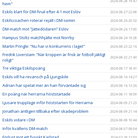
2024-08-28 19:47
hem"
Eskils klart för DM-final efter 4-1 mot Eslöv
2024-08-27 22:08
Eskilscoachen roterar rejält i DM-semin
2024-08-26 20:53
DM-match mot ”Jättedödaren” Eslöv
2024-08-26 17:00
Hampus Stoltz matchhjälte mot Norrby
2024-08-24 19:28
Martin Pringle: ”Nu har vi konkurrens i laget"
2024-08-23 22:16
Fredrik Liverstam: ”När kroppen är frisk är fotboll jäkligt
2024-08-22 21:43
roligt"
Tre viktiga Eskilspoäng
2024-08-17 18:41
Eskils vill ha revansch på Ljungskile
2024-08-16 14:27
Adrian har spelat mer än han förväntade sig
2024-08-16 13:36
En poäng när herrarna höststartade
2024-08-11 18:09
Ljusare truppläge inför höststarten för Herrarna
2024-08-09 21:23
Jonathan äntligen tillbaka efter skadeproblem
2024-08-09 21:14
Eskils vidare i DM
2024-08-08 10:44
Inför kvällens DM-match
2024-08-07 08:04
Förlust mot ett fysiskt Karlstad
2024-07-28 21:03