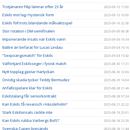
Trotjänaren Filip lämnar efter 23 år
2025-09-13 17:00
Eskils mot lag i hysterisk form
2025-09-13 10:00
Eskils föll trots bländande målvaktsspel
2025-09-10 22:50
Stor rotation i DM-semifinalen
2025-09-09 08:58
Imponerande insats när Eskils vann
2025-09-06 19:34
Bättre än befarat för Lucas Lindau
2025-09-04 16:16
”Sexpoängsmatch” för Eskils
2025-09-04 15:42
Välförtjänt Eskilsseger i fysisk match
2025-08-30 17:21
Nytt topplag gästar Harlyckan
2025-08-30 12:06
Onödig skada tycker Teddy Bermudez
2025-08-29 16:04
Anfallsspelare klar för Eskils
2025-08-28 21:46
Eskilstalang får seniorkontrakt
2025-08-28 07:24
Kan Eskils få revansch i Hässleholm?
2025-08-21 22:22
Stark Eskilsinsats räckte inte
2025-08-19 23:01
Kan Eskils rubba Varbergs BoIS?
2025-08-18 23:29
Svenska Cupen livesänds
2025-08-18 11:44