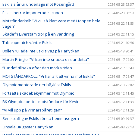
Eskils slår ur underläge mot Rosengård
2024-05-23 22:37
Eskils herrar imponerade i cupen
2024-05-23 08:50
Motståndarkoll: ”Vi vill så klart vara med i toppen hela
2024-05-22 11:53
vägen”
Skadefri Liverstam tror på en vändning
2024-05-22 11:15
Tuff cupmatch väntar Eskils
2024-05-21 10:56
Bollen rullade inte Eskils väg på Harlyckan
2024-05-18 20:41
Martin Pringle: ”Vi kan inte snacka oss ur detta"
2024-05-17 07:00
”Lunde” tillbaka efter den mörka tiden
2024-05-17 06:49
MOTSTÅNDARKOLL: ”Vi har allt att vinna mot Eskils”
2024-05-17 06:47
Olympic monterade ner håglöst Eskils
2024-05-13 22:02
Fortsatta skadebekymmer mot Olympic
2024-05-12 11:45
BK Olympic speciell motståndare för Kevin
2024-05-12 11:33
”Vi vill upp på vinnarspåret igen"
2024-05-12 11:29
Sen straff gav Eskils första hemmasegern
2024-05-09 19:37
Onsala BK gästar Harlyckan
2024-05-08 22:18