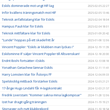
Eskils dominerade mot ungt HIF-lag
2025-02-05 22:27
Inför kvällens träningsmatch mot HIF
2025-02-05 13:46
Teknisk anfallstalang klar för Eskils
2025-02-04 18:04
Hampus Pauli klar för Eskils
2025-02-04 18:01
Teknisk mittfältare klar för Eskils
2025-01-09 20:42
”Lunde” hoppas på ett skadefritt år
2025-01-08 12:06
Vincent Poppler: ”Eskils är klubben man lyckas i"
2024-12-19 11:39
Eskilsminne IF säljer Vincent Poppler till Allsvenskan!
2024-12-18 20:00
Endrit Ibishi fortsätter i Eskils
2024-12-13 08:18
Yonathan Getachew lämnar Eskils
2024-12-11 11:41
Harry Lomsten klar för Åstorps FF
2024-12-06 09:33
Spelskicklig mittback förstärker Eskils
2024-12-05 21:21
17-årige Hugo Lindahl får A-lagskontrakt
2024-12-03 21:57
Fredrik Liverstam: ”Kommer sakna mina lagkompisar"
2024-11-28 12:06
Izet har dragit igång träningen
2024-11-19 19:21
Storseger och nytt klubbrekord
2024-11-10 18:54