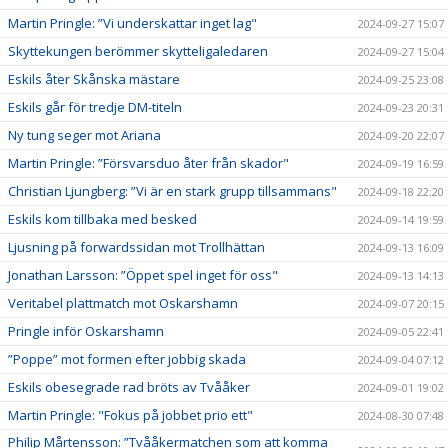
Martin Pringle: ”Vi underskattar inget lag"
2024-09-27 15:07
Skyttekungen berömmer skytteligaledaren
2024-09-27 15:04
Eskils åter Skånska mästare
2024-09-25 23:08
Eskils går för tredje DM-titeln
2024-09-23 20:31
Ny tung seger mot Ariana
2024-09-20 22:07
Martin Pringle: ”Försvarsduo åter från skador"
2024-09-19 16:59
Christian Ljungberg: ”Vi är en stark grupp tillsammans"
2024-09-18 22:20
Eskils kom tillbaka med besked
2024-09-14 19:59
Ljusning på forwardssidan mot Trollhättan
2024-09-13 16:09
Jonathan Larsson: ”Öppet spel inget för oss"
2024-09-13 14:13
Veritabel plattmatch mot Oskarshamn
2024-09-07 20:15
Pringle inför Oskarshamn
2024-09-05 22:41
”Poppe” mot formen efter jobbig skada
2024-09-04 07:12
Eskils obesegrade rad bröts av Tvååker
2024-09-01 19:02
Martin Pringle: "Fokus på jobbet prio ett"
2024-08-30 07:48
Philip Mårtensson: ”Tvååkermatchen som att komma