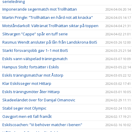
serieledning
Imponerande segermatch mot Trollhättan
2024-04-06 20:14
Martin Pringle: ”Trollhättan en hård nöt att knäcka"
2024-04-05 14:17
Motståndarkoll: Vältränat Trollhättan siktar på toppen
2024-04-04 21:31
Slitvargen ”Cappe” spår en tuff serie
2024-04-02 21:01
Rasmus Wendt ansluter på lån från Landskrona BoIS
2024-03-26 12:00
Starkt försvarsjobb gav 1–1 mot BoIS
2024-03-25 21:54
Eskils vann välspelad träningsmatch
2024-03-07 10:09
Hampus Stoltz fortsätter i Eskils
2024-03-05 22:14
Eskils träningsmatchar mot Åstorp
2024-03-05 22:12
Klar Eskilsseger mot Hittarp
2024-03-02 17:41
Eskils träningsmöter åter Hittarp
2024-03-01 10:05
Skadeeländet över för Danijal Omanovic
2024-02-29 11:11
Stabil seger mot Olympic
2024-02-24 15:55
Oavgjort men ett fall framåt
2024-02-17 19:21
Eskilscoachen: ”Vi behöver matcher i benen"
2024-02-16 10:02