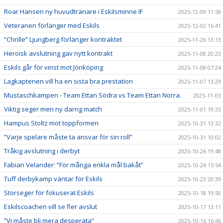
Roar Hansen ny huvudtränare i Eskilsminne IF
2025-12-09 11:59
Veteranen förlänger med Eskils
2025-12-02 16:41
”Chrille” Ljungberg förlänger kontraktet
2025-11-26 13:13
Heroisk avslutning gav nytt kontrakt
2025-11-08 20:23
Eskils går för vinst mot Jönköping
2025-11-08 07:24
Lagkaptenen vill ha en sista bra prestation
2025-11-07 13:29
Mustaschkampen - Team Ettan Södra vs Team Ettan Norra.
2025-11-03
Viktig seger men ny darrig match
2025-11-01 19:33
Hampus Stoltz mot toppformen
2025-10-31 13:32
”Varje spelare måste ta ansvar för sin roll”
2025-10-31 10:02
Tråkig avslutning i derbyt
2025-10-26 19:48
Fabian Velander: ”För många enkla mål bakåt”
2025-10-24 15:54
Tuff derbykamp väntar för Eskils
2025-10-23 20:39
Storseger för fokuserat Eskils
2025-10-18 19:50
Eskilscoachen vill se fler avslut
2025-10-17 13:11
”Vi måste bli mera desperata”
2025-10-16 16:46