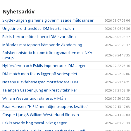
Nyhetsarkiv
Skyttekungen grämer sig över missade målchanser
2026-08-07 09:06
Ungt Linero chanslöst i DM-kvartsfinalen
2026-08-06 08:36
Eskils herrar möter Linero i DM-kvartsfinal
2026-08-05 08:57
Målkalas mot tappert kämpande Akademilag
2026-07-25 20:17
Solskenshistoria bakom träningsmatchen mot NKA
2026-07-24 17:35
Group
Nyförvärven och Eskils imponerade i DM-seger
2026-07-22 23:16
DM-match men fokus ligger på seriespelet
2026-07-22 07:06
Nosaby IF svårbesegrad motståndare i DM
2026-07-21 14:21
Talangen Casper Ljung en kreativ tekniker
2026-07-21 08:19
William Westerlund rutinerat HIF-lån
2026-07-20 21:32
Roar Hansen: ”HIF-lånen höjer truppens kvalitet”
2026-07-13 17:03
Casper Ljung & William Westerlund lånas in
2026-07-13 09:00
Eskils visade hög moral i viktig seger
2026-07-01 23:10