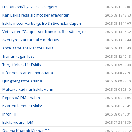
Frisparksmål gav Eskils segern
2025-08-16 17:06
Kan Eskils resa sig mot seriefavoriten?
2025-08-15 12:53
Eskils möter Varbergs BoIS i Svenska Cupen
2025-08-15 11:07
Veteranen ”Cappe” ser fram mot fler säsonger
2025-08-13 14:52
Äventyret väntar Calle Bodenäs
2025-08-13 07:44
Anfallsspelare klar för Eskils
2025-08-13 07:40
Tränarfrågan löst
2025-08-12 17:13
Tung förlust för Eskils
2025-08-09 19:38
Inför höststarten mot Ariana
2025-08-08 22:26
Ljungberg inför Ariana
2025-08-08 22:10
Målkavalkad när Eskils vann
2025-08-06 23:10
Repris på DM-finalen
2025-08-06 16:05
Kvartett lämnar Eskils!
2025-08-05 20:45
Inför HIF
2025-08-05 13:31
Eskils vidare i DM
2025-07-26 18:39
Osama Khattab lämnar EIF
2025-07-21 22:12