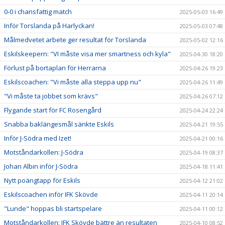
0-0 i chansfattig match
2025-05-03 16:49
Inför Torslanda på Harlyckan!
2025-05-03 07:48
Målmedvetet arbete ger resultat för Torslanda
2025-05-02 12:16
Eskilskeepern: "VI måste visa mer smartness och kyla"
2025-04-30 18:20
Förlust på bortaplan för Herrarna
2025-04-26 19:23
Eskilscoachen: "Vi måste alla steppa upp nu"
2025-04-26 11:49
"Vi måste ta jobbet som krävs"
2025-04-26 07:12
Flygande start för FC Rosengård
2025-04-24 22:24
Snabba baklängesmål sänkte Eskils
2025-04-21 19:55
Inför J-Södra med Izet!
2025-04-21 00:16
Motståndarkollen: J-Södra
2025-04-19 08:37
Johan Albin inför J-Södra
2025-04-18 11:41
Nytt poängtapp för Eskils
2025-04-12 21:02
Eskilscoachen inför IFK Skövde
2025-04-11 20:14
"Lunde" hoppas bli startspelare
2025-04-11 00:12
Motståndarkollen: IFK Skövde bättre än resultaten
2025-04-10 08:52