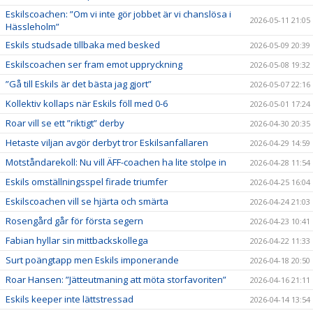
Eskilscoachen: ”Om vi inte gör jobbet är vi chanslösa i
2026-05-11 21:05
Hässleholm”
Eskils studsade tillbaka med besked
2026-05-09 20:39
Eskilscoachen ser fram emot uppryckning
2026-05-08 19:32
”Gå till Eskils är det bästa jag gjort”
2026-05-07 22:16
Kollektiv kollaps när Eskils föll med 0-6
2026-05-01 17:24
Roar vill se ett ”riktigt” derby
2026-04-30 20:35
Hetaste viljan avgör derbyt tror Eskilsanfallaren
2026-04-29 14:59
Motståndarekoll: Nu vill ÄFF-coachen ha lite stolpe in
2026-04-28 11:54
Eskils omställningsspel firade triumfer
2026-04-25 16:04
Eskilscoachen vill se hjärta och smärta
2026-04-24 21:03
Rosengård går för första segern
2026-04-23 10:41
Fabian hyllar sin mittbackskollega
2026-04-22 11:33
Surt poängtapp men Eskils imponerande
2026-04-18 20:50
Roar Hansen: ”Jätteutmaning att möta storfavoriten”
2026-04-16 21:11
Eskils keeper inte lättstressad
2026-04-14 13:54