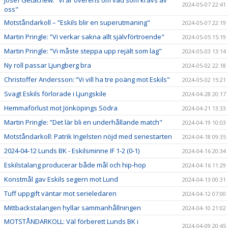
Josef Getachew: ”Vi är överens om vad som krävs av
2024-05-07 22:41
oss"
Motståndarkoll – ”Eskils blir en superutmaning"
2024-05-07 22:19
Martin Pringle: ”Vi verkar sakna allt självförtroende"
2024-05-05 15:19
Martin Pringle: ”Vi måste steppa upp rejält som lag"
2024-05-03 13:14
Ny roll passar Ljungberg bra
2024-05-02 22:18
Christoffer Andersson: ”Vi vill ha tre poäng mot Eskils"
2024-05-02 15:21
Svagt Eskils förlorade i Ljungskile
2024-04-28 20:17
Hemmaförlust mot Jönköpings Södra
2024-04-21 13:33
Martin Pringle: ”Det lär bli en underhållande match"
2024-04-19 10:03
Motståndarkoll: Patrik Ingelsten nöjd med seriestarten
2024-04-18 09:35
2024-04-12 Lunds BK - Eskilsminne IF 1-2 (0-1)
2024-04-16 20:34
Eskilstalang producerar både mål och hip-hop
2024-04-16 11:29
Konstmål gav Eskils segern mot Lund
2024-04-13 00:31
Tuff uppgift väntar mot serieledaren
2024-04-12 07:00
Mittbackstalangen hyllar sammanhållningen
2024-04-10 21:02
MOTSTÅNDARKOLL: Väl förberett Lunds BK i
2024-04-09 20:45